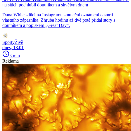
na sítích pochlubil doutníkem a skvělým dnem
Dana White sdílel na Instagramu smuteční oznámení o smrti
vlastního zápasníka. Zhruba hodinu až dvě poté přidal story s
doutníkem a popiskem „Great Day“.
SportyŽivě
dnes, 18:01
3 min
Reklama