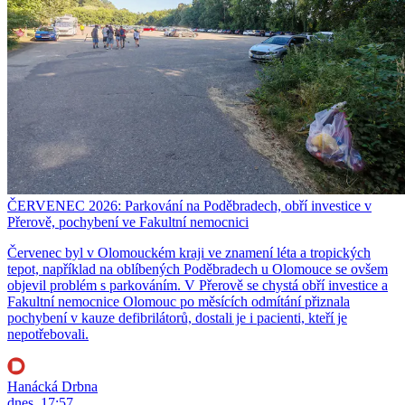
ČERVENEC 2026: Parkování na Poděbradech, obří investice v
Přerově, pochybení ve Fakultní nemocnici
Červenec byl v Olomouckém kraji ve znamení léta a tropických
tepot, například na oblíbených Poděbradech u Olomouce se ovšem
objevil problém s parkováním. V Přerově se chystá obří investice a
Fakultní nemocnice Olomouc po měsících odmítání přiznala
pochybení v kauze defibrilátorů, dostali je i pacienti, kteří je
nepotřebovali.
Hanácká Drbna
dnes, 17:57