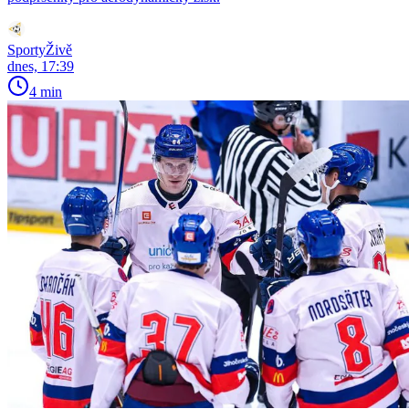
SportyŽivě
dnes, 17:39
4 min