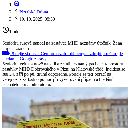
Plzeňská Drbna
10. 10. 2025, 08:30
1 min
Seniorku surově napadl na zastávce MHD neznámý útočník. Žena
utrpěla zranění
Přidejte si obsah Centrum.cz do oblíbených zdrojů pro Google
hledání a Google zprávy
Seniorku velmi surově napadl a zranil neznámý pachatel v prostoru
zastávky MHD Dobrovského v Plzni na Klatovské třídě. Incident se
stal 24. září po půl druhé odpoledne. Policie se teď obrací na
veřejnost s žádostí o pomoc při vyšetřování případu a hledání
pachatele brutálního útoku.