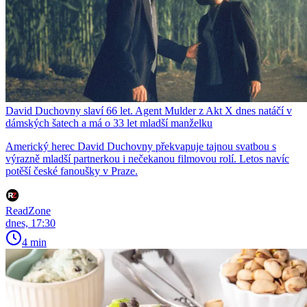
David Duchovny slaví 66 let. Agent Mulder z Akt X dnes natáčí v
dámských šatech a má o 33 let mladší manželku
Americký herec David Duchovny překvapuje tajnou svatbou s
výrazně mladší partnerkou i nečekanou filmovou rolí. Letos navíc
potěší české fanoušky v Praze.
ReadZone
dnes, 17:30
4 min