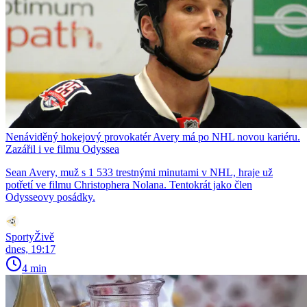
Nenáviděný hokejový provokatér Avery má po NHL novou kariéru.
Zazářil i ve filmu Odyssea
Sean Avery, muž s 1 533 trestnými minutami v NHL, hraje už
potřetí ve filmu Christophera Nolana. Tentokrát jako člen
Odysseovy posádky.
SportyŽivě
dnes, 19:17
4 min