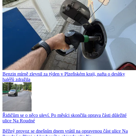
Benzin mírně zlevnil za týden v Plzeňském kraji, nafta o desítky
haléřů zdražila
Řidičům se o něco uleví. Po měsíci skončila oprava části důležité
ulice Na Roudné
Běžný provoz se dnešním dnem vrátil na opravenou část ulice Na