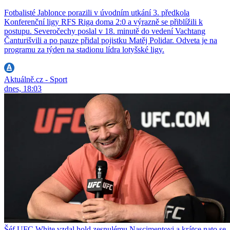
Fotbalisté Jablonce porazili v úvodním utkání 3. předkola
Konferenční ligy RFS Riga doma 2:0 a výrazně se přiblížili k
postupu. Severočechy poslal v 18. minutě do vedení Vachtang
Čanturišvili a po pauze přidal pojistku Matěj Polidar. Odveta je na
programu za týden na stadionu lídra lotyšské ligy.
Aktuálně.cz - Sport
dnes, 18:03
Šéf UFC White vzdal hold zesnulému Nascimentovi a krátce nato se