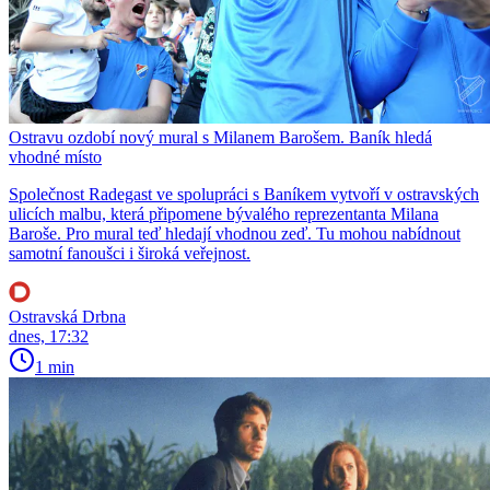
Ostravu ozdobí nový mural s Milanem Barošem. Baník hledá
vhodné místo
Společnost Radegast ve spolupráci s Baníkem vytvoří v ostravských
ulicích malbu, která připomene bývalého reprezentanta Milana
Baroše. Pro mural teď hledají vhodnou zeď. Tu mohou nabídnout
samotní fanoušci i široká veřejnost.
Ostravská Drbna
dnes, 17:32
1 min