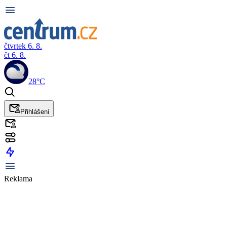
čtvrtek 6. 8.
čt 6. 8.
28°C
Přihlášení
Reklama