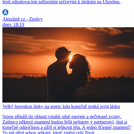
šesti odpalovacími zařízeními určenými k útokům na Ukrajinu.
Aktuálně.cz - Zprávy
dnes, 18:19
Velký horoskop lásky na srpen: kdo konečně potká svoji lásku
Srpen přináší do oblasti vztahů silné energie a nečekané zvraty.
Zatímco některá znamení budou řešit nejistoty v partnerství, jiná si
konečně odpočinou a užijí si lehkosti léta. A jedno šťastné znamení?
To má před sebou setkání, které změní celý život.