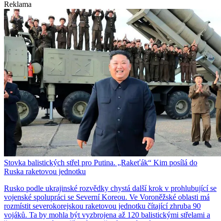
Reklama
Stovka balistických střel pro Putina. „Rakeťák“ Kim posílá do
Ruska raketovou jednotku
Rusko podle ukrajinské rozvědky chystá další krok v prohlubující se
vojenské spolupráci se Severní Koreou. Ve Voroněžské oblasti má
rozmístit severokorejskou raketovou jednotku čítající zhruba 90
vojáků. Ta by mohla být vyzbrojena až 120 balistickými střelami a