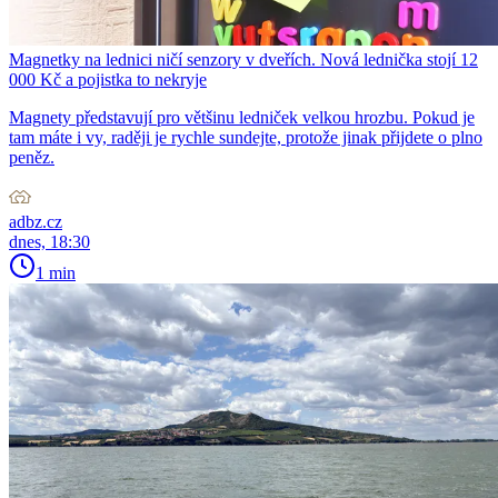
Magnetky na lednici ničí senzory v dveřích. Nová lednička stojí 12
000 Kč a pojistka to nekryje
Magnety představují pro většinu ledniček velkou hrozbu. Pokud je
tam máte i vy, raději je rychle sundejte, protože jinak přijdete o plno
peněz.
adbz.cz
dnes, 18:30
1 min