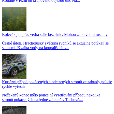
Roudné v Plzni od kruhového objezdu ulic Na...
Bolevák je i přes vedra stále bez sinic. Mohou za to vodní rostliny
České údolí, Hracholusky i většina rybníků se aktuálně potýkají se
sinicemi. Kvalita vody na koupalištích v...
Kuriózní případ pokácených a odcizených stromů ze zahrady policie
rychle vyřešila
Nečekaný konec mělo policejní vyšetřování případu několika
stromů pokácených na jedné zahradě v Tachově....