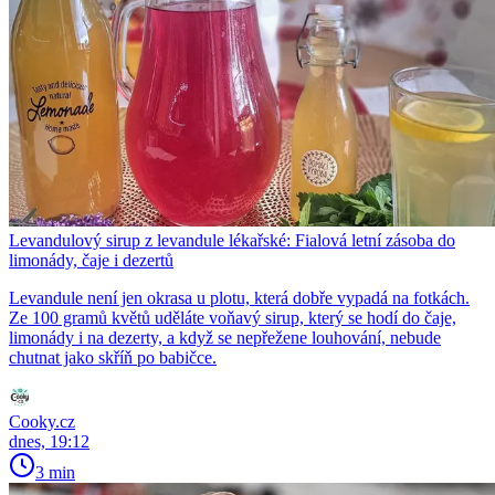
Levandulový sirup z levandule lékařské: Fialová letní zásoba do
limonády, čaje i dezertů
Levandule není jen okrasa u plotu, která dobře vypadá na fotkách.
Ze 100 gramů květů uděláte voňavý sirup, který se hodí do čaje,
limonády i na dezerty, a když se nepřežene louhování, nebude
chutnat jako skříň po babičce.
Cooky.cz
dnes, 19:12
3 min