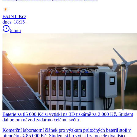
FAJNTIP.cz
dnes, 18:15
6 min
Baterie za 85 000 Kč si vytiskl na 3D tiskárně za 2 000 Kč. Student
dal potom návod zadarmo celému světu
Komerční laboratorní článek pro výzkum průtočných baterií stojí v
přepočtu až 85 000 Kč. Student si ho vytiskl za necelé dva tisíce.