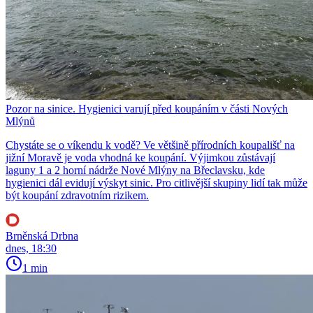
Pozor na sinice. Hygienici varují před koupáním v části Nových
Mlýnů
Chystáte se o víkendu k vodě? Ve většině přírodních koupališť na
jižní Moravě je voda vhodná ke koupání. Výjimkou zůstávají
laguny 1 a 2 horní nádrže Nové Mlýny na Břeclavsku, kde
hygienici dál evidují výskyt sinic. Pro citlivější skupiny lidí tak může
být koupání zdravotním rizikem.
Brněnská Drbna
dnes, 18:30
1 min