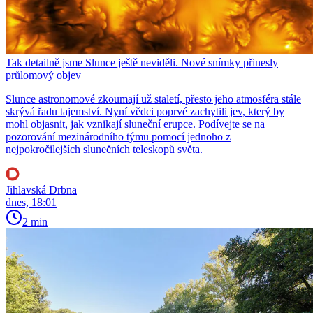
Tak detailně jsme Slunce ještě neviděli. Nové snímky přinesly
průlomový objev
Slunce astronomové zkoumají už staletí, přesto jeho atmosféra stále
skrývá řadu tajemství. Nyní vědci poprvé zachytili jev, který by
mohl objasnit, jak vznikají sluneční erupce. Podívejte se na
pozorování mezinárodního týmu pomocí jednoho z
nejpokročilejších slunečních teleskopů světa.
Jihlavská Drbna
dnes, 18:01
2 min