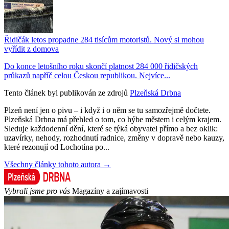
Řidičák letos propadne 284 tisícům motoristů. Nový si mohou
vyřídit z domova
Do konce letošního roku skončí platnost 284 000 řidičských
průkazů napříč celou Českou republikou. Nejvíce...
Tento článek byl publikován ze zdrojů
Plzeňská Drbna
Plzeň není jen o pivu – i když i o něm se tu samozřejmě dočtete.
Plzeňská Drbna má přehled o tom, co hýbe městem i celým krajem.
Sleduje každodenní dění, které se týká obyvatel přímo a bez oklik:
uzavírky, nehody, rozhodnutí radnice, změny v dopravě nebo kauzy,
které rezonují od Lochotína po...
Všechny články tohoto autora →
Vybrali jsme pro vás
Magazíny a zajímavosti