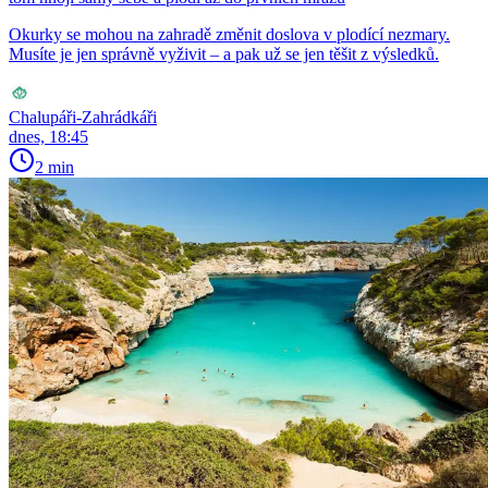
Okurky se mohou na zahradě změnit doslova v plodící nezmary.
Musíte je jen správně vyživit – a pak už se jen těšit z výsledků.
Chalupáři-Zahrádkáři
dnes, 18:45
2 min