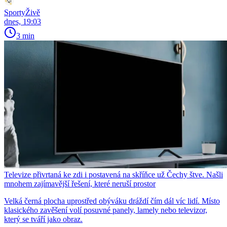
SportyŽivě
dnes, 19:03
3 min
Televize přivrtaná ke zdi i postavená na skříňce už Čechy štve. Našli
mnohem zajímavější řešení, které neruší prostor
Velká černá plocha uprostřed obýváku dráždí čím dál víc lidí. Místo
klasického zavěšení volí posuvné panely, lamely nebo televizor,
který se tváří jako obraz.