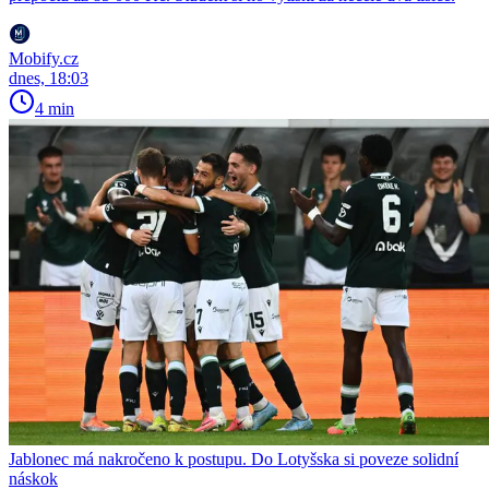
Mobify.cz
dnes, 18:03
4 min
Jablonec má nakročeno k postupu. Do Lotyšska si poveze solidní
náskok