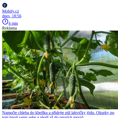
Mobify.cz
dnes, 18:56
4 min
Reklama
Namočte chleba do kbelíku a přidejte půl lahvičky jódu. Okurky po
tom hnojí samy sebe a plodí až do prvních mrazů