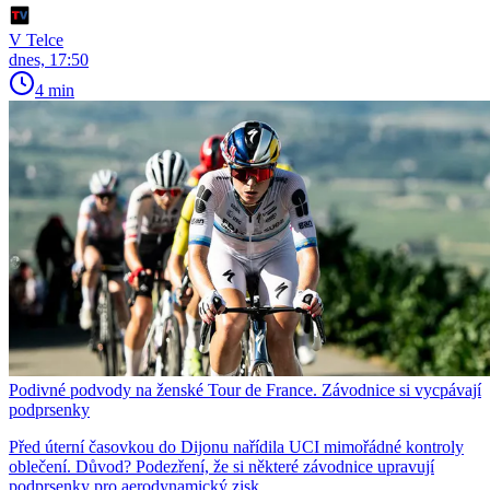
V Telce
dnes, 17:50
4 min
Podivné podvody na ženské Tour de France. Závodnice si vycpávají
podprsenky
Před úterní časovkou do Dijonu nařídila UCI mimořádné kontroly
oblečení. Důvod? Podezření, že si některé závodnice upravují
podprsenky pro aerodynamický zisk.