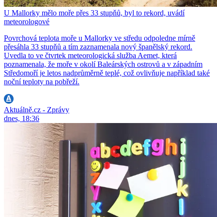
U Mallorky mělo moře přes 33 stupňů, byl to rekord, uvádí
meteorologové
Povrchová teplota moře u Mallorky ve středu odpoledne mírně
přesáhla 33 stupňů a tím zaznamenala nový španělský rekord.
Uvedla to ve čtvrtek meteorologická služba Aemet, která
poznamenala, že moře v okolí Baleárských ostrovů a v západním
Středomoří je letos nadprůměrně teplé, což ovlivňuje například také
noční teploty na pobřeží.
Aktuálně.cz - Zprávy
dnes, 18:36