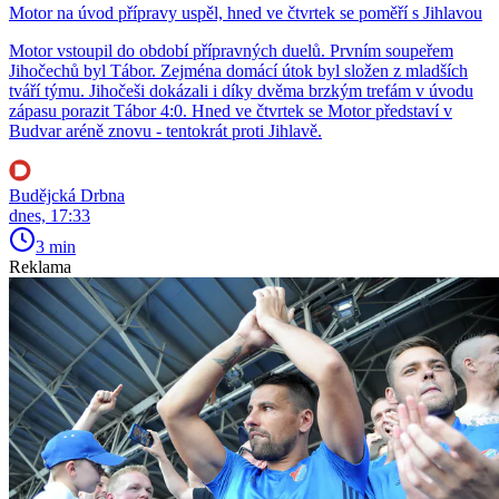
Motor na úvod přípravy uspěl, hned ve čtvrtek se poměří s Jihlavou
Motor vstoupil do období přípravných duelů. Prvním soupeřem
Jihočechů byl Tábor. Zejména domácí útok byl složen z mladších
tváří týmu. Jihočeši dokázali i díky dvěma brzkým trefám v úvodu
zápasu porazit Tábor 4:0. Hned ve čtvrtek se Motor představí v
Budvar aréně znovu - tentokrát proti Jihlavě.
Budějcká Drbna
dnes, 17:33
3 min
Reklama