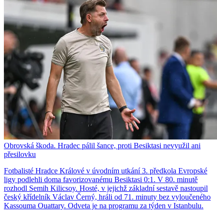
Obrovská škoda. Hradec pálil šance, proti Besiktasi nevyužil ani
přesilovku
Fotbalisté Hradce Králové v úvodním utkání 3. předkola Evropské
ligy podlehli doma favorizovanému Besiktasi 0:1. V 80. minutě
rozhodl Semih Kilicsoy. Hosté, v jejichž základní sestavě nastoupil
český křídelník Václav Černý, hráli od 71. minuty bez vyloučeného
Kassouma Ouattary. Odveta je na programu za týden v Istanbulu.