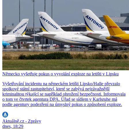
Německo vyšetřuje pokus o vyvolání exploze na letišti v Lipsku
Vyšetřování incidentu na německém letišti Lipsko/Halle převzalo
spolkové státní zastupitelství, které se zabývá nejzávažnější
kriminalitou týkající se například ohrožení bezpečnosti. Informovala
o tom ve čtvrtek agentura DPA. Úřad se sídlem v Karlsruhe má
podle agentury podezření na úmyslný pokus o způsobení exploze.
Aktuálně.cz - Zprávy
dnes, 18:29