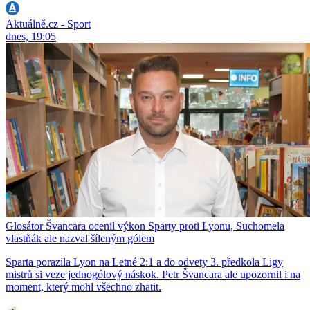
Aktuálně.cz - Sport
dnes, 19:05
Glosátor Švancara ocenil výkon Sparty proti Lyonu, Suchomela
vlastňák ale nazval šíleným gólem
Sparta porazila Lyon na Letné 2:1 a do odvety 3. předkola Ligy
mistrů si veze jednogólový náskok. Petr Švancara ale upozornil i na
moment, který mohl všechno zhatit.