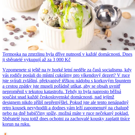
Termoska na zmrzlinu byla dříve nutností v každé domácnosti. Dnes
ji sběratelé vykupují až za 3 000 Kč
Vzpomenete si ještě na ty horké letní neděle za časů socialismu, kdy
vás rodiče poslali do místní cukrárny pro víkendový dezert? V ruce
jste svírali zvláštní, překvapivě těžkou nádobu s korkovým špuntem
a cestou zpátky jste museli pořádně utíkat, aby se obsah uvnitř
neproměnil v tekutou katastrofu. Tehdy to byla naprosto běžná
součást snad každé československé domácnosti, nad jejímž
designem nikdo příliš nepřemýšlel. Pokud jste ale tento nenápadný
retro kousek nevyhodili a dodnes vám leží zapomenutý na chalupě
nebo na dně babiččiny spíže, možná máte v ruce nečekaný poklad.
Sběratelé jsou totiž dnes ochotni za zachovalé kousky zaplatit tisíce
korun na ruku.