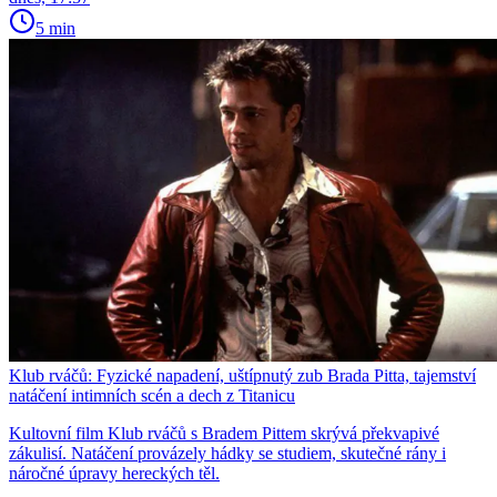
5 min
Klub rváčů: Fyzické napadení, uštípnutý zub Brada Pitta, tajemství
natáčení intimních scén a dech z Titanicu
Kultovní film Klub rváčů s Bradem Pittem skrývá překvapivé
zákulisí. Natáčení provázely hádky se studiem, skutečné rány i
náročné úpravy hereckých těl.