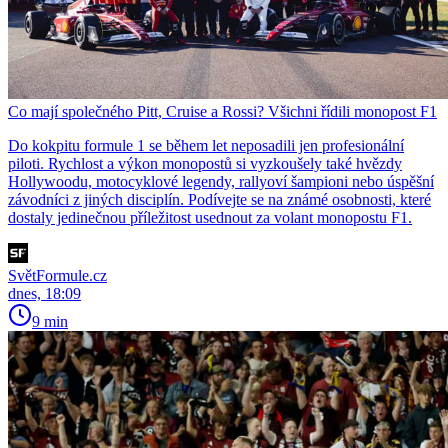
Co mají společného Pitt, Cruise a Rossi? Všichni řídili monopost F1
Do kokpitu formule 1 se během let neposadili jen profesionální
piloti. Rychlost a výkon monopostů si vyzkoušely také hvězdy
Hollywoodu, motocyklové legendy, rallyoví šampioni nebo úspěšní
závodníci z jiných disciplín. Podívejte se na známé osobnosti, které
dostaly jedinečnou příležitost usednout za volant monopostu F1.
SvětFormule.cz
dnes, 18:09
9 min