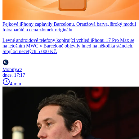
Fejkové iPhony zaplavily Barcelonu. Oranžová barva, široký modul
fotoaparátů a cena zlomek originálu
Levné androidové telefony kopírující vzhled iPhonu 17 Pro Max se
na letošním MWC v Barceloně objevily hned na několika stáncích.
Stojí od necelých 5 000 Kč.
Mobify.cz
dnes, 17:17
4 min