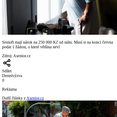
Senioři mají nárok na 250 000 Kč od státu. Musí si na konci června
podat 1 žádost, o které většina neví
Zdroj
:
Asenior.cz
Sdílet
Denní
výzva
0
Reklama
Další články z
Asenior.cz