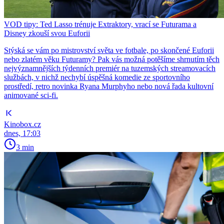
VOD tipy: Ted Lasso trénuje Extraktory, vrací se Futurama a
Disney zkouší svou Euforii
Stýská se vám po mistrovství světa ve fotbale, po skončené Euforii
nebo zlatém věku Futuramy? Pak vás možná potěšíme shrnutím těch
nejvýznamnějších týdenních premiér na tuzemských streamovacích
službách, v nichž nechybí úspěšná komedie ze sportovního
prostředí, retro novinka Ryana Murphyho nebo nová řada kultovní
animované sci-fi.
Kinobox.cz
dnes, 17:03
3 min