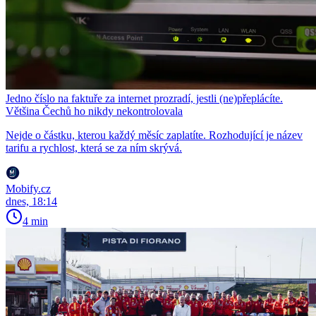
Jedno číslo na faktuře za internet prozradí, jestli (ne)přeplácíte.
Většina Čechů ho nikdy nekontrolovala
Nejde o částku, kterou každý měsíc zaplatíte. Rozhodující je název
tarifu a rychlost, která se za ním skrývá.
Mobify.cz
dnes, 18:14
4 min