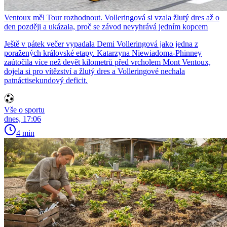
Ventoux měl Tour rozhodnout. Volleringová si vzala žlutý dres až o
den později a ukázala, proč se závod nevyhrává jedním kopcem
Ještě v pátek večer vypadala Demi Volleringová jako jedna z
poražených královské etapy. Katarzyna Niewiadoma-Phinney
zaútočila více než devět kilometrů před vrcholem Mont Ventoux,
dojela si pro vítězství a žlutý dres a Volleringové nechala
patnáctisekundový deficit.
Vše o sportu
dnes, 17:06
4 min