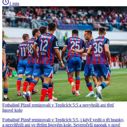
1 min
Fotbalisté Plzně remizovali v Teplicích 5:5 a nevyhráli ani třetí
ligové kolo
Fotbalisté Plzně remizovali v Teplicích 5:5, i když vedli o tři branky,
a nezvítězili ani ve třetím ligovém kole. Severočeši naopak v nové