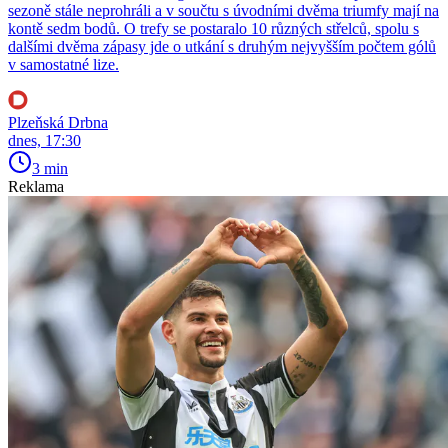
sezoně stále neprohráli a v součtu s úvodními dvěma triumfy mají na
kontě sedm bodů. O trefy se postaralo 10 různých střelců, spolu s
dalšími dvěma zápasy jde o utkání s druhým nejvyšším počtem gólů
v samostatné lize.
Plzeňská Drbna
dnes, 17:30
3 min
Reklama