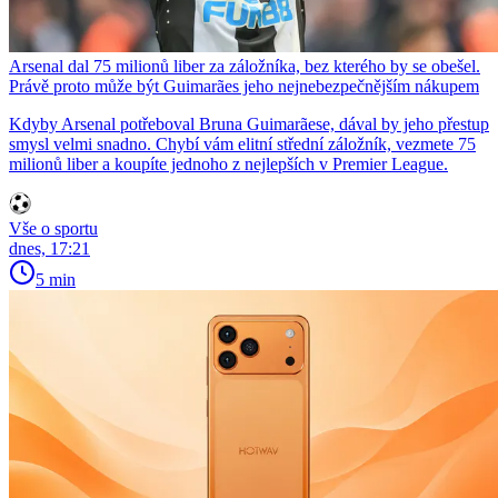
Arsenal dal 75 milionů liber za záložníka, bez kterého by se obešel.
Právě proto může být Guimarães jeho nejnebezpečnějším nákupem
Kdyby Arsenal potřeboval Bruna Guimarãese, dával by jeho přestup
smysl velmi snadno. Chybí vám elitní střední záložník, vezmete 75
milionů liber a koupíte jednoho z nejlepších v Premier League.
Vše o sportu
dnes, 17:21
5 min