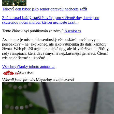
Takový den blbec jako senior opravdu nechcete zažít
Zná to snad každý starší člověk, jsou v životě dny, které jsou
skutečnou noční můrou, kterou nechcete zažít...
Tento článek byl publikován ze zdrojů
Asenior.cz
Asenior.cz je místo, kde seniorský věk získává nové barvy a
perspektivy – ne jako konec, ale jako vstupenka do další kapitoly
života. Web přináší nejen praktické tipy, ale hlavně životní příběhy,
rady i inspiraci, která dává smysl té nejzkušenější generaci. Čtenář
zde najde šetrné a užitečné...
Všechny články tohoto autora →
Vybrali jsme pro vás
Magazíny a zajímavosti