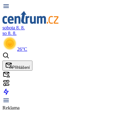
sobota 8. 8.
so 8. 8.
26°C
Přihlášení
Reklama