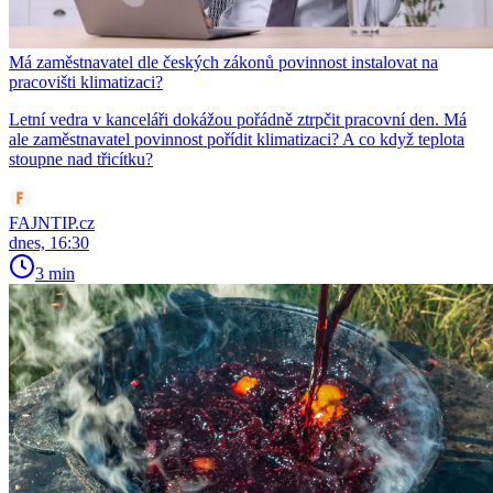
Má zaměstnavatel dle českých zákonů povinnost instalovat na
pracovišti klimatizaci?
Letní vedra v kanceláři dokážou pořádně ztrpčit pracovní den. Má
ale zaměstnavatel povinnost pořídit klimatizaci? A co když teplota
stoupne nad třicítku?
FAJNTIP.cz
dnes, 16:30
3 min