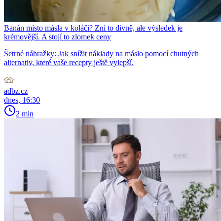
Banán místo másla v koláči? Zní to divně, ale výsledek je
krémovější. A stojí to zlomek ceny
Šetrné náhražky: Jak snížit náklady na máslo pomocí chutných
alternativ, které vaše recepty ještě vylepší.
adbz.cz
dnes, 16:30
2 min