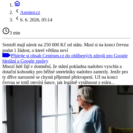
Asenior.cz
6. 6. 2026, 05:14
3 min
Senioři mají nárok na 250 000 Kč od státu. Musí si na konci června
podat 1 žádost, o které většina neví
Přidejte si obsah Centrum.cz do oblíbených zdrojů pro Google
hledání a Google zprávy
Mnozí lidé žijí v domnění, že státní pokladna nadobro vyschla a
dotační kohoutky pro běžné smrtelníky nadobro zamrzly. Jenže pro
ty dříve narozené se chystá příjemné překvapení. Už na konci
června se totiž otevírá šance, jak legálně vytáhnout z eráru...