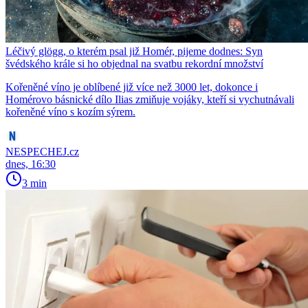
Léčivý glögg, o kterém psal již Homér, pijeme dodnes: Syn
švédského krále si ho objednal na svatbu rekordní množství
Kořeněné víno je oblíbené již více než 3000 let, dokonce i
Homérovo básnické dílo Ilias zmiňuje vojáky, kteří si vychutnávali
kořeněné víno s kozím sýrem.
NESPECHEJ.cz
dnes, 16:30
3 min