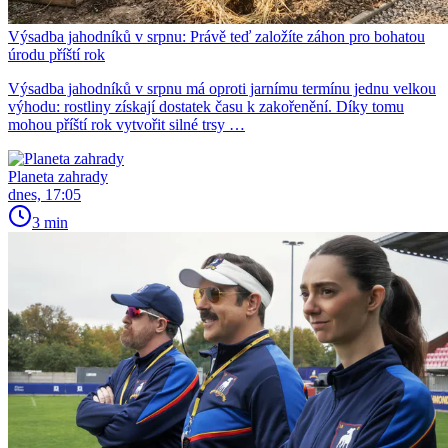
Výsadba jahodníků v srpnu: Právě teď založíte záhon pro bohatou
úrodu příští rok
Výsadba jahodníků v srpnu má oproti jarnímu termínu jednu velkou
výhodu: rostliny získají dostatek času k zakořenění. Díky tomu
mohou příští rok vytvořit silné trsy …
Planeta zahrady
dnes, 17:05
3 min