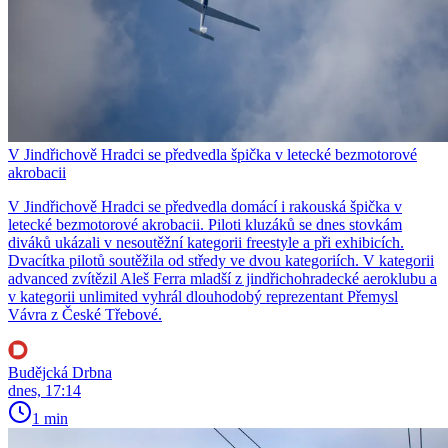
V Jindřichově Hradci se předvedla špička v letecké bezmotorové
akrobacii
V Jindřichově Hradci se předvedla domácí i rakouská špička v
letecké bezmotorové akrobacii. Piloti kluzáků se dnes stovkám
diváků ukázali v nesoutěžní kategorii freestyle a při exhibicích.
Dvacítka pilotů soutěžila od středy ve dvou kategoriích. V kategorii
advanced zvítězil Aleš Ferra mladší z jindřichohradecké aeroklubu a
v kategorii unlimited vyhrál dlouhodobý reprezentant Přemysl
Vávra z České Třebové.
Budějcká Drbna
dnes, 17:14
1 min