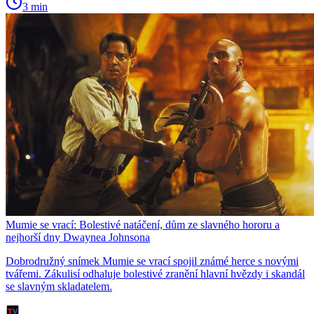
3 min
Mumie se vrací: Bolestivé natáčení, dům ze slavného hororu a
nejhorší dny Dwaynea Johnsona
Dobrodružný snímek Mumie se vrací spojil známé herce s novými
tvářemi. Zákulisí odhaluje bolestivé zranění hlavní hvězdy i skandál
se slavným skladatelem.