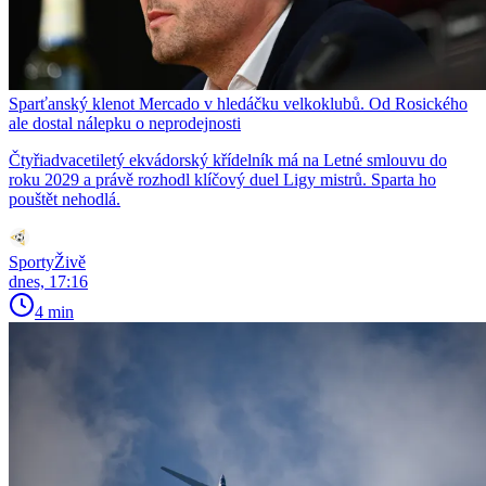
Sparťanský klenot Mercado v hledáčku velkoklubů. Od Rosického
ale dostal nálepku o neprodejnosti
Čtyřiadvacetiletý ekvádorský křídelník má na Letné smlouvu do
roku 2029 a právě rozhodl klíčový duel Ligy mistrů. Sparta ho
pouštět nehodlá.
SportyŽivě
dnes, 17:16
4 min