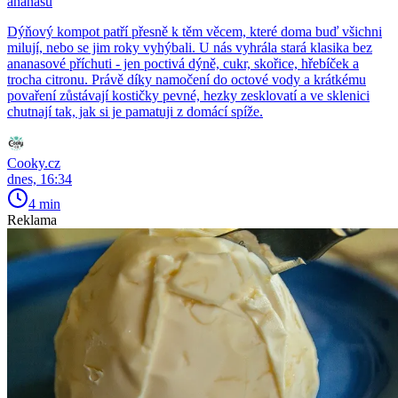
ananasu
Dýňový kompot patří přesně k těm věcem, které doma buď všichni
milují, nebo se jim roky vyhýbali. U nás vyhrála stará klasika bez
ananasové příchuti - jen poctivá dýně, cukr, skořice, hřebíček a
trocha citronu. Právě díky namočení do octové vody a krátkému
povaření zůstávají kostičky pevné, hezky zesklovatí a ve sklenici
chutnají tak, jak si je pamatuji z domácí spíže.
Cooky.cz
dnes, 16:34
4 min
Reklama