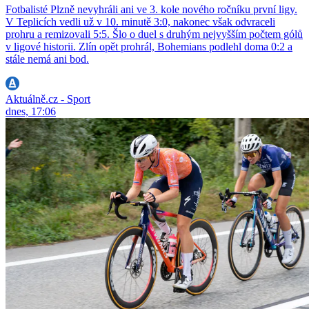
Fotbalisté Plzně nevyhráli ani ve 3. kole nového ročníku první ligy.
V Teplicích vedli už v 10. minutě 3:0, nakonec však odvraceli
prohru a remizovali 5:5. Šlo o duel s druhým nejvyšším počtem gólů
v ligové historii. Zlín opět prohrál, Bohemians podlehl doma 0:2 a
stále nemá ani bod.
Aktuálně.cz - Sport
dnes, 17:06