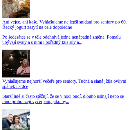
Ani vejce, ani kaše. Vyhlašujeme nejlepší snídani pro seniory po 60.
Řecký jogurt zasytí na celé dopoledne
Po šedesátce se v těle odehrává jedna nenápadná změna. Pomalu
ubývají svaly a s nimi i pořádný kus síly a...
Vyhlašujeme nejhorší večeře pro seniory. Tučná a slaná jídla ovlivní
spánek i srdce
Starší lidé si často stěžují, že se v noci budí, dlouho usínají nebo se
ráno probouzejí vyčerpaní, jako by...