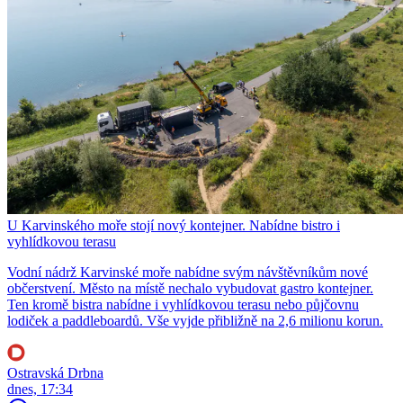
U Karvinského moře stojí nový kontejner. Nabídne bistro i
vyhlídkovou terasu
Vodní nádrž Karvinské moře nabídne svým návštěvníkům nové
občerstvení. Město na místě nechalo vybudovat gastro kontejner.
Ten kromě bistra nabídne i vyhlídkovou terasu nebo půjčovnu
lodiček a paddleboardů. Vše vyjde přibližně na 2,6 milionu korun.
Ostravská Drbna
dnes, 17:34