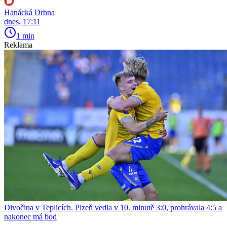
Hanácká Drbna
dnes, 17:11
1 min
Reklama
Divočina v Teplicích. Plzeň vedla v 10. minutě 3:0, prohrávala 4:5 a
nakonec má bod