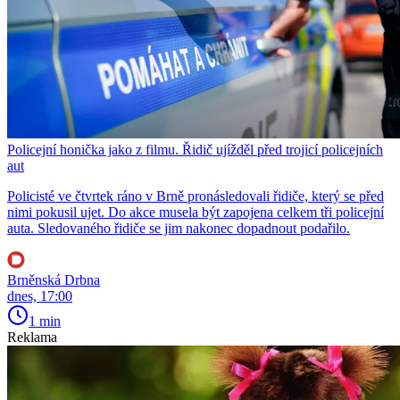
Policejní honička jako z filmu. Řidič ujížděl před trojicí policejních
aut
Policisté ve čtvrtek ráno v Brně pronásledovali řidiče, který se před
nimi pokusil ujet. Do akce musela být zapojena celkem tři policejní
auta. Sledovaného řidiče se jim nakonec dopadnout podařilo.
Brněnská Drbna
dnes, 17:00
1 min
Reklama