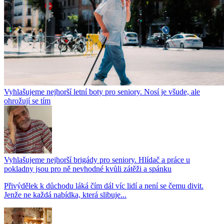
Vyhlašujeme nejhorší letní boty pro seniory. Nosí je všude, ale
ohrožují se tím
Vyhlašujeme nejhorší brigády pro seniory. Hlídač a práce u
pokladny jsou pro ně nevhodné kvůli zátěži a spánku
Přivýdělek k důchodu láká čím dál víc lidí a není se čemu divit.
Jenže ne každá nabídka, která slibuje...