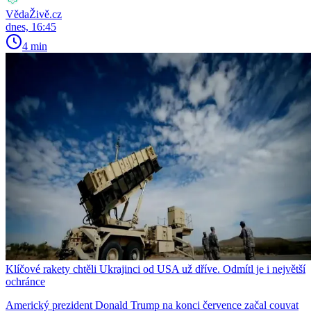
VědaŽivě.cz
dnes, 16:45
4 min
Klíčové rakety chtěli Ukrajinci od USA už dříve. Odmítl je i největší
ochránce
Americký prezident Donald Trump na konci července začal couvat