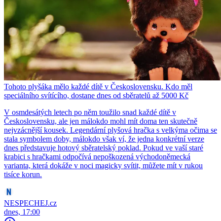
Tohoto plyšáka mělo každé dítě v Československu. Kdo měl
speciálního svítícího, dostane dnes od sběratelů až 5000 Kč
V osmdesátých letech po něm toužilo snad každé dítě v
Československu, ale jen málokdo mohl mít doma ten skutečně
nejvzácnější kousek. Legendární plyšová hračka s velkýma očima se
stala symbolem doby, málokdo však ví, že jedna konkrétní verze
dnes představuje hotový sběratelský poklad. Pokud ve vaší staré
krabici s hračkami odpočívá nepoškozená východoněmecká
varianta, která dokáže v noci magicky svítit, můžete mít v rukou
tisíce korun.
NESPECHEJ.cz
dnes, 17:00