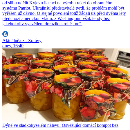
od slibu udělit Kyjevu licenci na výrobu raket do obranného
systému Patriot. Ukrajinští představitelé tvrdí, že problém mohl být
vyřešen už dávno. O stejné povolení totiž žádali už před dvěma lety
předchozí americkou vládu: z Washingtonu však tehdy bez
jakéhokoliv vysvětlení dorazilo strohé „ne“.
Aktuálně.cz - Zprávy
dnes, 16:40
Dýně ve sladkokyselém nálevu: Osvěžující domácí kompot bez