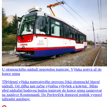
U olomouckého nádraží nepojedou tramvaje. Výluka potrvá až do
konce srpna
Třítýdenní výluka tramvajového provozu čeká olomoucké hlavní
nádraží. Od zítřka tam začne výměna výhybek a kolejnic. Místo
před nádražní budovou budou tramvaje do konce srpna zastavovat
na zastávce Kosmonautů. Do Pavloviček dopravní podnik vypraví
náhradní autobusy.