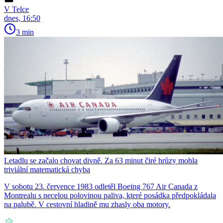
V Telce
dnes, 16:50
3 min
Letadlu se začalo chovat divně. Za 63 minut čiré hrůzy mohla
triviální matematická chyba
V sobotu 23. července 1983 odletěl Boeing 767 Air Canada z
Montrealu s necelou polovinou paliva, které posádka předpokládala
na palubě. V cestovní hladině mu zhasly oba motory.