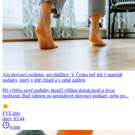
Ani plovoucí podlaha, ani dlaždice. V Česku teď letí 1 materiál
podlahy, který v létě chladí a v zimě zahřeje
Při výběru nové podlahy skončí většina domácností u dvou
možností. Buď sáhnou po laminátové plovoucí podlaze, nebo po...
FVE.info
dnes, 05:44
4 min