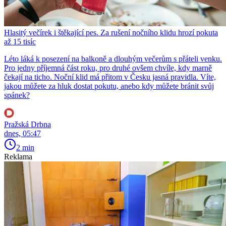
Hlasitý večírek i štěkající pes. Za rušení nočního klidu hrozí pokuta
až 15 tisíc
Léto láká k posezení na balkoně a dlouhým večerům s přáteli venku.
Pro jedny příjemná část roku, pro druhé ovšem chvíle, kdy marně
čekají na ticho. Noční klid má přitom v Česku jasná pravidla. Víte,
jakou můžete za hluk dostat pokutu, anebo kdy můžete bránit svůj
spánek?
Pražská Drbna
dnes, 05:47
2 min
Reklama