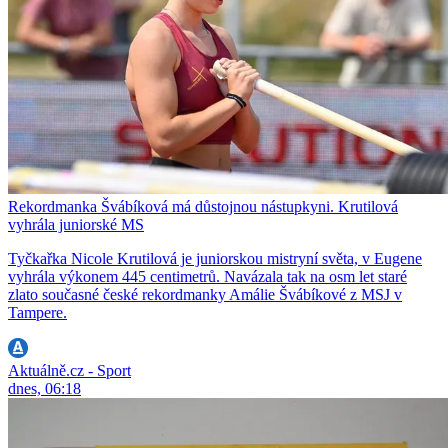
Rekordmanka Švábíková má důstojnou nástupkyni. Krutilová
vyhrála juniorské MS
Tyčkařka Nicole Krutilová je juniorskou mistryní světa, v Eugene
vyhrála výkonem 445 centimetrů. Navázala tak na osm let staré
zlato současné české rekordmanky Amálie Švábíkové z MSJ v
Tampere.
Aktuálně.cz - Sport
dnes, 06:18