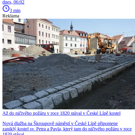
dnes, 06:02
3 min
Reklama
Až do ničivého požáru v roce 1820 stával v České Lípě kostel
Nová dlažba na Škroupově náměstí v České Lípě připomene
zaniklý kostel sv. Petra a Pavla, který tam do ničivého požáru v roce
1820 stával.…