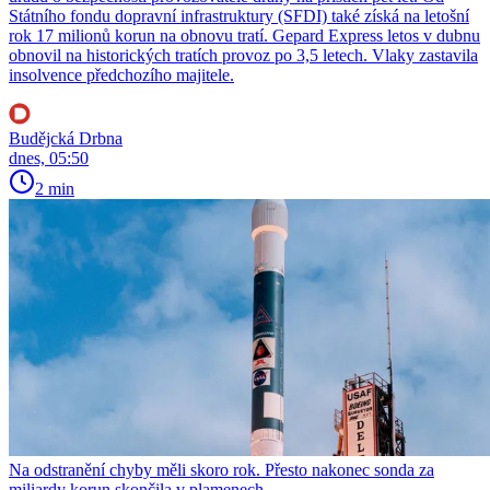
Státního fondu dopravní infrastruktury (SFDI) také získá na letošní
rok 17 milionů korun na obnovu tratí. Gepard Express letos v dubnu
obnovil na historických tratích provoz po 3,5 letech. Vlaky zastavila
insolvence předchozího majitele.
Budějcká Drbna
dnes, 05:50
2 min
Na odstranění chyby měli skoro rok. Přesto nakonec sonda za
miliardy korun skončila v plamenech