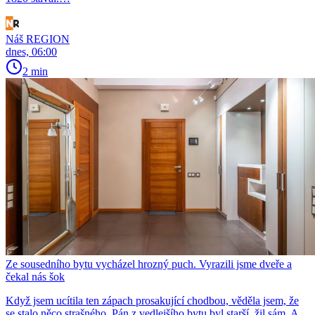
Náš REGION
dnes, 06:00
2 min
Ze sousedního bytu vycházel hrozný puch. Vyrazili jsme dveře a
čekal nás šok
Když jsem ucítila ten zápach prosakující chodbou, věděla jsem, že
se stalo něco strašného. Pán z vedlejšího bytu byl starší, žil sám. A