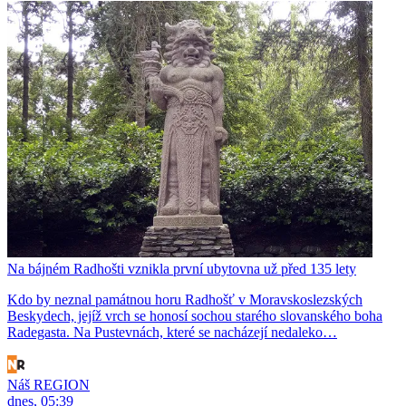
Na bájném Radhošti vznikla první ubytovna už před 135 lety
Kdo by neznal památnou horu Radhošť v Moravskoslezských
Beskydech, jejíž vrch se honosí sochou starého slovanského boha
Radegasta. Na Pustevnách, které se nacházejí nedaleko…
Náš REGION
dnes, 05:39