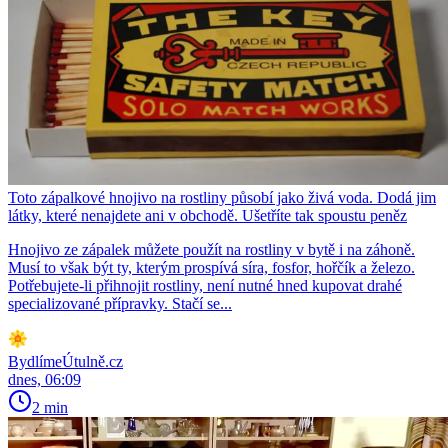
Toto zápalkové hnojivo na rostliny působí jako živá voda. Dodá jim
látky, které nenajdete ani v obchodě. Ušetříte tak spoustu peněz
Hnojivo ze zápalek můžete použít na rostliny v bytě i na záhoně.
Musí to však být ty, kterým prospívá síra, fosfor, hořčík a železo.
Potřebujete-li přihnojit rostliny, není nutné hned kupovat drahé
specializované přípravky. Stačí se...
BydlímeÚtulně.cz
dnes, 06:09
2 min