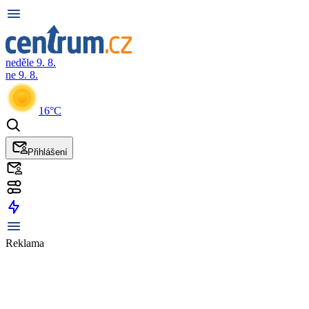
neděle 9. 8.
ne 9. 8.
16°C
Přihlášení
Reklama