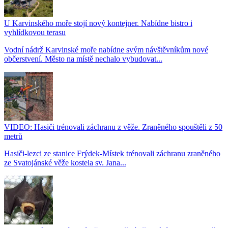
U Karvinského moře stojí nový kontejner. Nabídne bistro i
vyhlídkovou terasu
Vodní nádrž Karvinské moře nabídne svým návštěvníkům nové
občerstvení. Město na místě nechalo vybudovat...
VIDEO: Hasiči trénovali záchranu z věže. Zraněného spouštěli z 50
metrů
Hasiči-lezci ze stanice Frýdek-Místek trénovali záchranu zraněného
ze Svatojánské věže kostela sv. Jana...