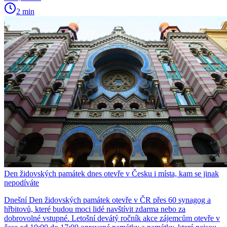
2 min
Den židovských památek dnes otevře v Česku i místa, kam se jinak
nepodíváte
Dnešní Den židovských památek otevře v ČR přes 60 synagog a
hřbitovů, které budou moci lidé navštívit zdarma nebo za
dobrovolné vstupné. Letošní devátý ročník akce zájemcům otevře v