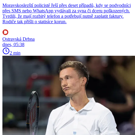
Moravskoslezští policisté řeší přes deset případů, kdy se podvodníci
přes SMS nebo WhatsApp vydávali za syna či dceru poškozených.
Tvrdili, že mají rozbitý telefon a potřebují nutně zaplatit faktury.
Rodiče tak přišli o statisíce korun.
Ostravská Drbna
dnes, 05:38
2 min