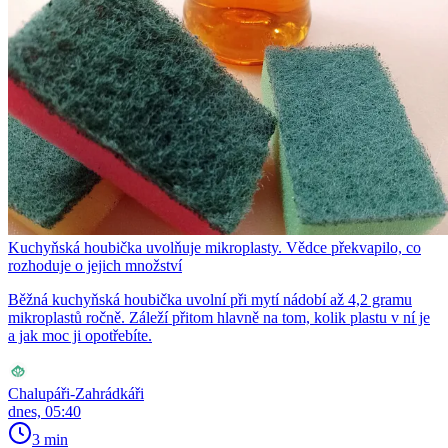
Kuchyňská houbička uvolňuje mikroplasty. Vědce překvapilo, co
rozhoduje o jejich množství
Běžná kuchyňská houbička uvolní při mytí nádobí až 4,2 gramu
mikroplastů ročně. Záleží přitom hlavně na tom, kolik plastu v ní je
a jak moc ji opotřebíte.
Chalupáři-Zahrádkáři
dnes, 05:40
3 min