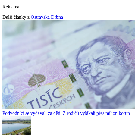
Reklama
Další články z
Ostravská Drbna
Podvodníci se vydávali za děti. Z rodičů vylákali přes milion korun