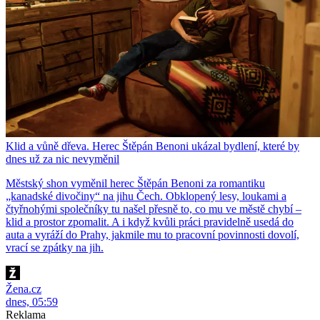
Klid a vůně dřeva. Herec Štěpán Benoni ukázal bydlení, které by
dnes už za nic nevyměnil
Městský shon vyměnil herec Štěpán Benoni za romantiku
„kanadské divočiny“ na jihu Čech. Obklopený lesy, loukami a
čtyřnohými společníky tu našel přesně to, co mu ve městě chybí –
klid a prostor zpomalit. A i když kvůli práci pravidelně usedá do
auta a vyráží do Prahy, jakmile mu to pracovní povinnosti dovolí,
vrací se zpátky na jih.
Žena.cz
dnes, 05:59
Reklama