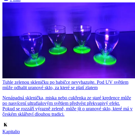
Tuhle zelenou skleničku po babičce nevyhazujte. Pod UV světlem
může odhalit uranové sklo, za které se platí zlatem
Nenápadná sklenička, miska nebo cukřenka ze staré kredence může
po nasvícení ultrafialovým světlem předvést překvapivý efekt.
Pokud se rozzáří výrazně zeleně, může jít o uranové sklo, které má v
českém sklářství dlouhou tradici.
Kapitalio