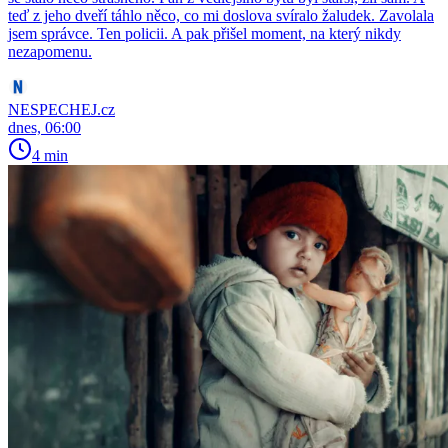
teď z jeho dveří táhlo něco, co mi doslova svíralo žaludek. Zavolala
jsem správce. Ten policii. A pak přišel moment, na který nikdy
nezapomenu.
NESPECHEJ.cz
dnes, 06:00
4 min