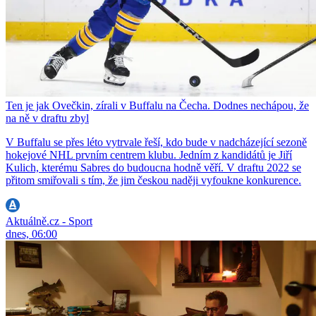
Ten je jak Ovečkin, zírali v Buffalu na Čecha. Dodnes nechápou, že
na ně v draftu zbyl
V Buffalu se přes léto vytrvale řeší, kdo bude v nadcházející sezoně
hokejové NHL prvním centrem klubu. Jedním z kandidátů je Jiří
Kulich, kterému Sabres do budoucna hodně věří. V draftu 2022 se
přitom smiřovali s tím, že jim českou naději vyfoukne konkurence.
Aktuálně.cz - Sport
dnes, 06:00