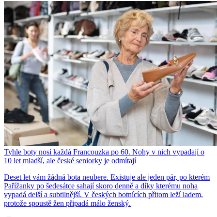
Tyhle boty nosí každá Francouzka po 60. Nohy v nich vypadají o
10 let mladší, ale české seniorky je odmítají
Deset let vám žádná bota neubere. Existuje ale jeden pár, po kterém
Pařížanky po šedesátce sahají skoro denně a díky kterému noha
vypadá delší a subtilnější. V českých botnících přitom leží ladem,
protože spoustě žen připadá málo ženský.