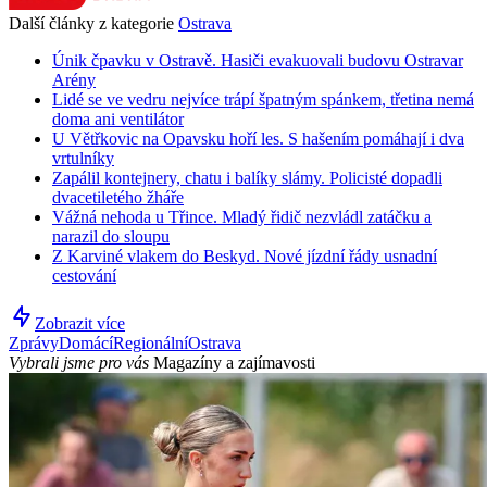
Další články z kategorie
Ostrava
Únik čpavku v Ostravě. Hasiči evakuovali budovu Ostravar
Arény
Lidé se ve vedru nejvíce trápí špatným spánkem, třetina nemá
doma ani ventilátor
U Větřkovic na Opavsku hoří les. S hašením pomáhají i dva
vrtulníky
Zapálil kontejnery, chatu i balíky slámy. Policisté dopadli
dvacetiletého žháře
Vážná nehoda u Třince. Mladý řidič nezvládl zatáčku a
narazil do sloupu
Z Karviné vlakem do Beskyd. Nové jízdní řády usnadní
cestování
Zobrazit více
Zprávy
Domácí
Regionální
Ostrava
Vybrali jsme pro vás
Magazíny a zajímavosti