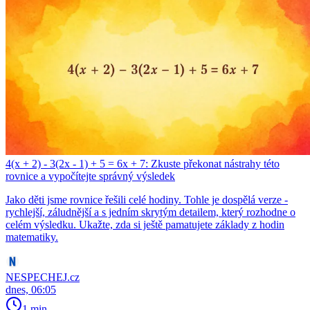
4(x + 2) - 3(2x - 1) + 5 = 6x + 7: Zkuste překonat nástrahy této
rovnice a vypočítejte správný výsledek
Jako děti jsme rovnice řešili celé hodiny. Tohle je dospělá verze -
rychlejší, záludnější a s jedním skrytým detailem, který rozhodne o
celém výsledku. Ukažte, zda si ještě pamatujete základy z hodin
matematiky.
NESPECHEJ.cz
dnes, 06:05
1 min