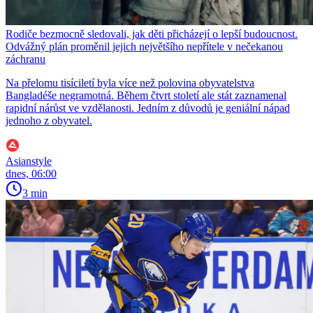
Rodiče bezmocně sledovali, jak děti přicházejí o lepší budoucnost.
Odvážný plán proměnil jejich největšího nepřítele v nečekanou
záchranu
Na přelomu tisíciletí byla více než polovina obyvatelstva
Bangladéše negramotná. Během čtvrt století ale stát zaznamenal
rapidní nárůst ve vzdělanosti. Jedním z důvodů je geniální nápad
jednoho z obyvatel.
Asianstyle
dnes, 06:00
3 min