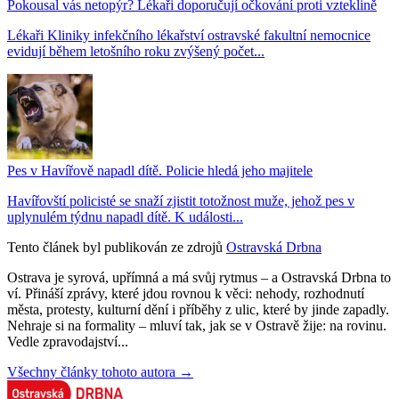
Pokousal vás netopýr? Lékaři doporučují očkování proti vzteklině
Lékaři Kliniky infekčního lékařství ostravské fakultní nemocnice
evidují během letošního roku zvýšený počet...
Pes v Havířově napadl dítě. Policie hledá jeho majitele
Havířovští policisté se snaží zjistit totožnost muže, jehož pes v
uplynulém týdnu napadl dítě. K události...
Tento článek byl publikován ze zdrojů
Ostravská Drbna
Ostrava je syrová, upřímná a má svůj rytmus – a Ostravská Drbna to
ví. Přináší zprávy, které jdou rovnou k věci: nehody, rozhodnutí
města, protesty, kulturní dění i příběhy z ulic, které by jinde zapadly.
Nehraje si na formality – mluví tak, jak se v Ostravě žije: na rovinu.
Vedle zpravodajství...
Všechny články tohoto autora →