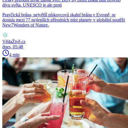
divu světa. UNESCO je ale proti
Pravčická brána, největší pískovcová skalní brána v Evropě, se
dostala mezi 77 nejlepších přírodních míst planety v globální soutěži
New7Wonders of Nature.
VědaŽivě.cz
dnes, 05:48
4 min