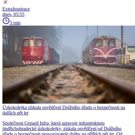
ExtraInspirace
dnes, 05:55
3 min
Úzkokolejka získala osvědčení Drážního úřadu o bezpečnosti na
dalších pět let
Společnost Gepard Infra, která spravuje infrastrukturu
jindřichohradecké úzkokolejky, získala osvědčení od Drážního
úřadu o bezpečnosti provozovatele dráhy na příštích pět let. Od