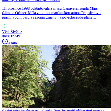
11. prosince 1998 odstartovala z mysu Canaveral sonda Mars
Climate Orbiter. Měla zkoumat marťanskou atmosféru, sledovat
prach, vodní páru a sezónní změny na povrchu rudé planety.
VědaŽivě.cz
dnes, 05:49
4 min
Český přírodní útvar zaujal svět. Brzy by mohl získat titul nového