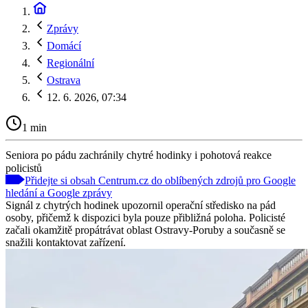
Zprávy
Domácí
Regionální
Ostrava
12. 6. 2026, 07:34
1 min
Seniora po pádu zachránily chytré hodinky i pohotová reakce
policistů
Přidejte si obsah Centrum.cz do oblíbených zdrojů pro Google
hledání a Google zprávy
Signál z chytrých hodinek upozornil operační středisko na pád
osoby, přičemž k dispozici byla pouze přibližná poloha. Policisté
začali okamžitě propátrávat oblast Ostravy-Poruby a současně se
snažili kontaktovat zařízení.