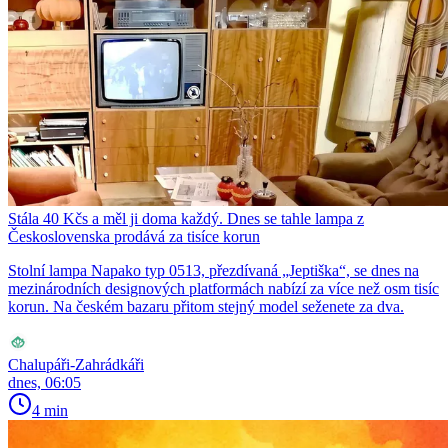
Stála 40 Kčs a měl ji doma každý. Dnes se tahle lampa z
Československa prodává za tisíce korun
Stolní lampa Napako typ 0513, přezdívaná „Jeptiška“, se dnes na
mezinárodních designových platformách nabízí za více než osm tisíc
korun. Na českém bazaru přitom stejný model seženete za dva.
Chalupáři-Zahrádkáři
dnes, 06:05
4 min