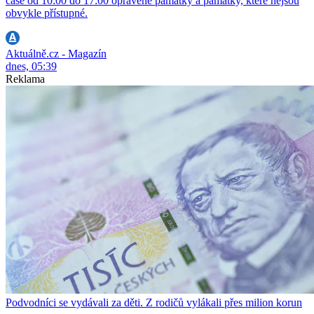
čase od 10:00 do 17:00 opravené památky a památky, které nejsou
obvykle přístupné.
Aktuálně.cz - Magazín
dnes, 05:39
Reklama
Podvodníci se vydávali za děti. Z rodičů vylákali přes milion korun