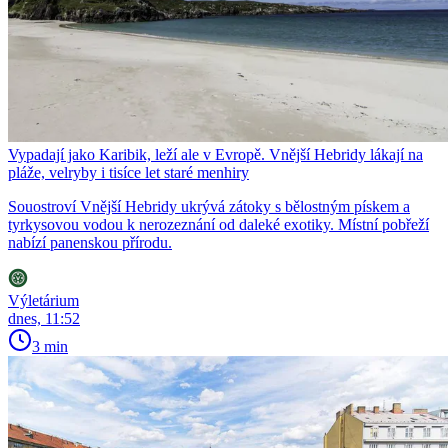
Vypadají jako Karibik, leží ale v Evropě. Vnější Hebridy lákají na
pláže, velryby i tisíce let staré menhiry
Souostroví Vnější Hebridy ukrývá zátoky s bělostným pískem a
tyrkysovou vodou k nerozeznání od daleké exotiky. Místní pobřeží
nabízí panenskou přírodu.
Výletárium
dnes, 11:52
3 min