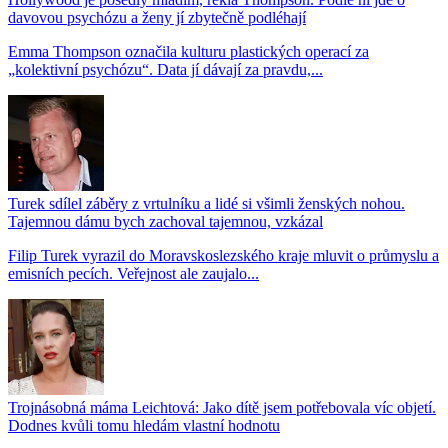
davovou psychózu a ženy jí zbytečně podléhají
Emma Thompson označila kulturu plastických operací za
„kolektivní psychózu“. Data jí dávají za pravdu,...
Turek sdílel záběry z vrtulníku a lidé si všimli ženských nohou.
Tajemnou dámu bych zachoval tajemnou, vzkázal
Filip Turek vyrazil do Moravskoslezského kraje mluvit o průmyslu a
emisních pecích. Veřejnost ale zaujalo...
Trojnásobná máma Leichtová: Jako dítě jsem potřebovala víc objetí.
Dodnes kvůli tomu hledám vlastní hodnotu