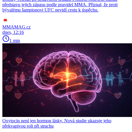
představu jejich zápasu podle pravidel MMA. Přiznal, že proti
bývalému šampionovi UFC nevidí cestu k úspěchu.
MMAMAG.cz
dnes, 12:16
1 min
Oxytocin není jen hormon lásky. Nová studie ukazuje jeho
překvapivou roli při strachu