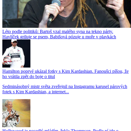
Léto podle politiků: Bartoš vzal malého syna na tekno párty.
Havlíček griluje se psem, Babišová pózuje u moře v plavkách
Hamilton poprvé ukázal fotky s Kim Kardashian. Fanoušci píšou, že
ho vrátila zpět do boje o titul
Sedminásobný mistr světa zveřejnil na Instagramu karusel párových
fotek s Kim Kardashian, a internet...
Hollywood je posedlý mládím, řekla Thompson. Podle ní jde o