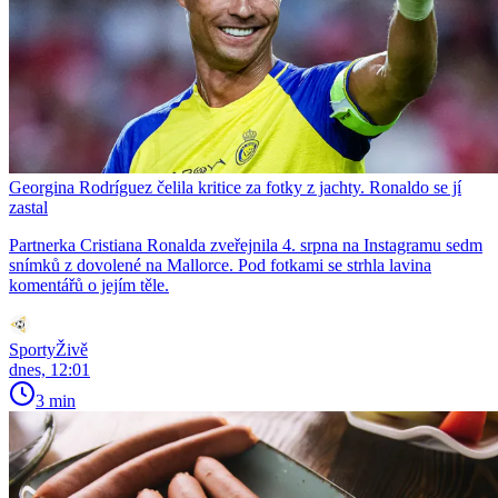
Georgina Rodríguez čelila kritice za fotky z jachty. Ronaldo se jí
zastal
Partnerka Cristiana Ronalda zveřejnila 4. srpna na Instagramu sedm
snímků z dovolené na Mallorce. Pod fotkami se strhla lavina
komentářů o jejím těle.
SportyŽivě
dnes, 12:01
3 min