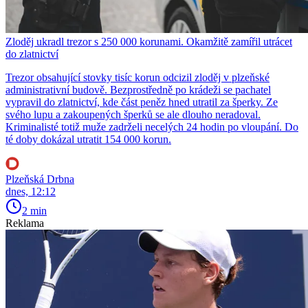
Zloděj ukradl trezor s 250 000 korunami. Okamžitě zamířil utrácet
do zlatnictví
Trezor obsahující stovky tisíc korun odcizil zloděj v plzeňské
administrativní budově. Bezprostředně po krádeži se pachatel
vypravil do zlatnictví, kde část peněz hned utratil za šperky. Ze
svého lupu a zakoupených šperků se ale dlouho neradoval.
Kriminalisté totiž muže zadrželi necelých 24 hodin po vloupání. Do
té doby dokázal utratit 154 000 korun.
Plzeňská Drbna
dnes, 12:12
2 min
Reklama