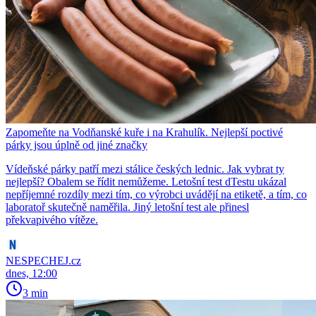
Zapomeňte na Vodňanské kuře i na Krahulík. Nejlepší poctivé
párky jsou úplně od jiné značky
Vídeňské párky patří mezi stálice českých lednic. Jak vybrat ty
nejlepší? Obalem se řídit nemůžeme. Letošní test dTestu ukázal
nepříjemné rozdíly mezi tím, co výrobci uvádějí na etiketě, a tím, co
laboratoř skutečně naměřila. Jiný letošní test ale přinesl
překvapivého vítěze.
NESPECHEJ.cz
dnes, 12:00
3 min