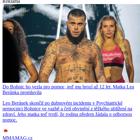
Reklama
Do Bohnic ho vezla pro pomoc, teď mu hrozí až 12 let. Matka Lea
Beránka promluvila
Leo Beránek skončil po dubnovém incidentu v Psychiatrické
nemocnici Bohnice ve vazbě a čelí obvinění z těžkého ublížení na
zdraví. Jeho matka teď tvrdí, že rodina předem žádala o odbornou
pomoc.
MMAMAG.cz