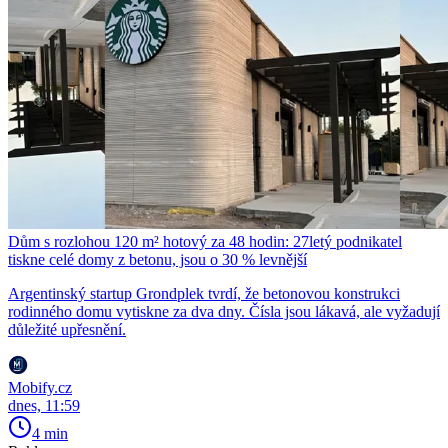
Dům s rozlohou 120 m² hotový za 48 hodin: 27letý podnikatel
tiskne celé domy z betonu, jsou o 30 % levnější
Argentinský startup Grondplek tvrdí, že betonovou konstrukci
rodinného domu vytiskne za dva dny. Čísla jsou lákavá, ale vyžadují
důležité upřesnění.
Mobify.cz
dnes, 11:59
4 min