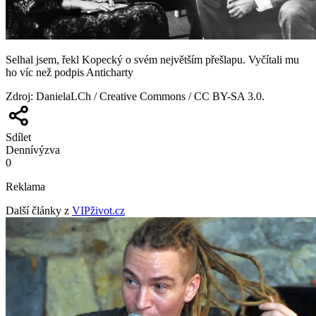
Selhal jsem, řekl Kopecký o svém největším přešlapu. Vyčítali mu
ho víc než podpis Anticharty
Zdroj
:
DanielaLCh / Creative Commons / CC BY-SA 3.0.
Sdílet
Denní
výzva
0
Reklama
Další články z
VIPživot.cz