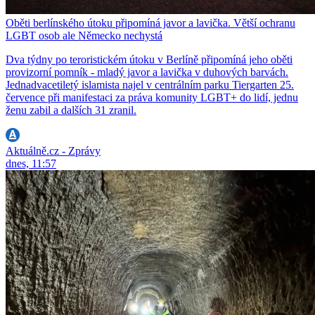
Oběti berlínského útoku připomíná javor a lavička. Větší ochranu
LGBT osob ale Německo nechystá
Dva týdny po teroristickém útoku v Berlíně připomíná jeho oběti
provizorní pomník - mladý javor a lavička v duhových barvách.
Jednadvacetiletý islamista najel v centrálním parku Tiergarten 25.
července při manifestaci za práva komunity LGBT+ do lidí, jednu
ženu zabil a dalších 31 zranil.
Aktuálně.cz - Zprávy
dnes, 11:57