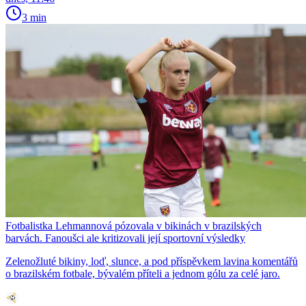
3 min
Fotbalistka Lehmannová pózovala v bikinách v brazilských
barvách. Fanoušci ale kritizovali její sportovní výsledky
Zelenožluté bikiny, loď, slunce, a pod příspěvkem lavina komentářů
o brazilském fotbale, bývalém příteli a jednom gólu za celé jaro.