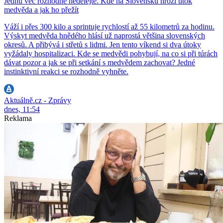
Jednu věc rozhodně nedělejte. Kde na Slovensku hrozí útok
medvěda a jak ho přežít
Váží i přes 300 kilo a sprintuje rychlostí až 55 kilometrů za hodinu.
Výskyt medvěda hnědého hlásí už naprostá většina slovenských
okresů. A přibývá i střetů s lidmi. Jen tento víkend si dva útoky
vyžádaly hospitalizaci. Kde se medvědi pohybují, na co si při túrách
dávat pozor a jak se při setkání s medvědem zachovat? Jedné
instinktivní reakci se rozhodně vyhněte.
Aktuálně.cz - Zprávy
dnes, 11:54
Reklama