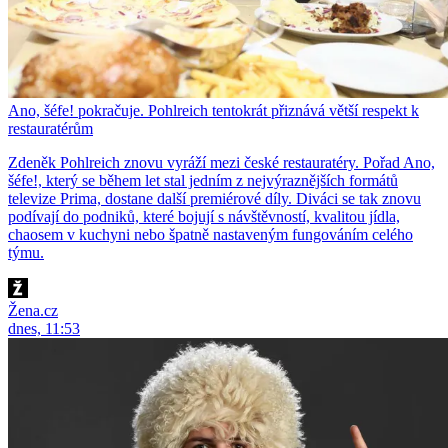
Ano, šéfe! pokračuje. Pohlreich tentokrát přiznává větší respekt k
restauratérům
Zdeněk Pohlreich znovu vyráží mezi české restauratéry. Pořad Ano,
šéfe!, který se během let stal jedním z nejvýraznějších formátů
televize Prima, dostane další premiérové díly. Diváci se tak znovu
podívají do podniků, které bojují s návštěvností, kvalitou jídla,
chaosem v kuchyni nebo špatně nastaveným fungováním celého
týmu.
Žena.cz
dnes, 11:53