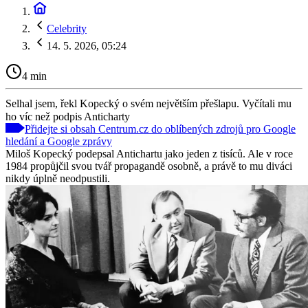
Celebrity
14. 5. 2026, 05:24
4 min
Selhal jsem, řekl Kopecký o svém největším přešlapu. Vyčítali mu
ho víc než podpis Anticharty
Přidejte si obsah Centrum.cz do oblíbených zdrojů pro Google
hledání a Google zprávy
Miloš Kopecký podepsal Antichartu jako jeden z tisíců. Ale v roce
1984 propůjčil svou tvář propagandě osobně, a právě to mu diváci
nikdy úplně neodpustili.