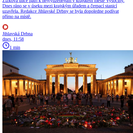
Žižkova ulice patří k nejvytíženějším v krajském městě Vysočiny.
Dnes ráno se v úseku mezi krajským úřadem a čerpací stanicí
uzavřela. Redakce Jihlavské Drbny se byla dopoledne podívat
přímo na místě.
Jihlavská Drbna
dnes, 11:58
1 min