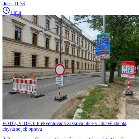
dnes, 11:58
1 min
FOTO, VIDEO: Frekventovaná Žižkova ulice v Jihlavě ztichla,
chystá se její oprava