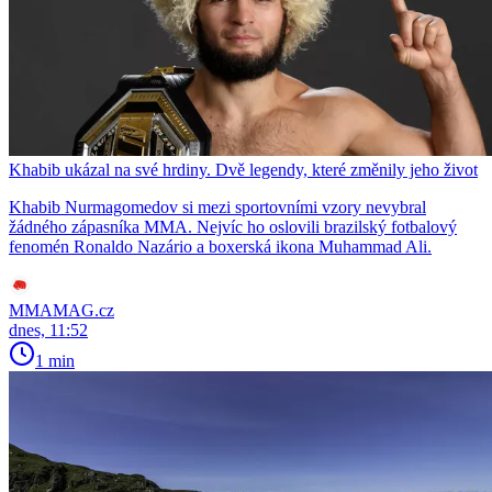
Khabib ukázal na své hrdiny. Dvě legendy, které změnily jeho život
Khabib Nurmagomedov si mezi sportovními vzory nevybral
žádného zápasníka MMA. Nejvíc ho oslovili brazilský fotbalový
fenomén Ronaldo Nazário a boxerská ikona Muhammad Ali.
MMAMAG.cz
dnes, 11:52
1 min