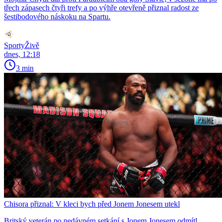
třech zápasech čtyři trefy a po výhře otevřeně přiznal radost ze
šestibodového náskoku na Spartu.
SportyŽivě
dnes, 12:18
3 min
Chisora přiznal: V kleci bych před Jonem Jonesem utekl
Britský veterán po nedávném setkání s Jonem Jonesem odmítl