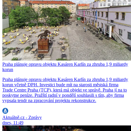
Praha plánuje opravu objektu Kasáren Karlín za zhruba 1,9 miliardy
korun
Praha plánuje opravu objektu Kasáren Karlín za zhruba 1,9 miliardy
korun včetně DPH. Investici bude mít na starosti městská firma
Trade Centre Praha (TCP), která má objekt ve správě. Praha jí na to
poskytne peníze. Pražští radní v pondělí souhlasili s tím, aby firma
vypsala tendr na zpracování projektu rekonstrukce.
Aktuálně.cz - Zprávy
dnes, 11:49