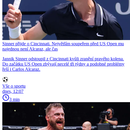
Sinner přijde o Cincinnati. Největším soupeřem před US Open mu
najednou není Alcaraz, ale čas
Jannik Sinner odstoupil z Cincinnati kvůli zranění pravého kolena.
Do začátku US Open zbývají necelé tři týdny a podobné problémy
řeší i Carlos Alcaraz.
Vše o sportu
dnes, 12:07
3 min