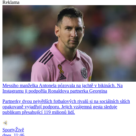
Reklama
Messiho manželka Antonela pózovala na jachtě v bikinách. Na
Instagramu ji podpořila Ronaldova partnerka Georgina
Partnerky dvou největších fotbalových rivalů si na sociálních sítích
opakovaně vyjadřují podporu. Jejich vzájemná gesta sleduje
publikum přesahující 119 milionů lidí.
SportyŽivě
dnes, 11:46