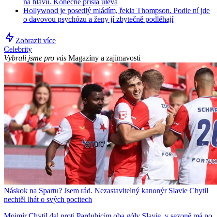
na hlavu. Konečně přišla úleva
Hollywood je posedlý mládím, řekla Thompson. Podle ní jde
o davovou psychózu a ženy jí zbytečně podléhají
Zobrazit více
Celebrity
Vybrali jsme pro vás
Magazíny a zajímavosti
Náskok na Spartu? Jsem rád. Nezastavitelný kanonýr Slavie Chytil
nechtěl lhát o svých pocitech
Mojmír Chytil dal proti Pardubicím oba góly Slavie, v sezoně má po