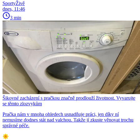
SportyŽivě
dnes, 11:46
3 min
Šikovné zacházení s pračkou značně prodlouží životnost. Vyvarujte
se těmto zlozvykům
Pračka nám v mnoha ohledech usnadňuje práci, jen díky ní
nemusíme dodnes stát nad valchou. Takže jí zkuste věnovat trochu
správné péče.