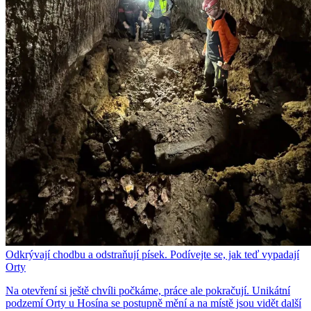
Odkrývají chodbu a odstraňují písek. Podívejte se, jak teď vypadají
Orty
Na otevření si ještě chvíli počkáme, práce ale pokračují. Unikátní
podzemí Orty u Hosína se postupně mění a na místě jsou vidět další