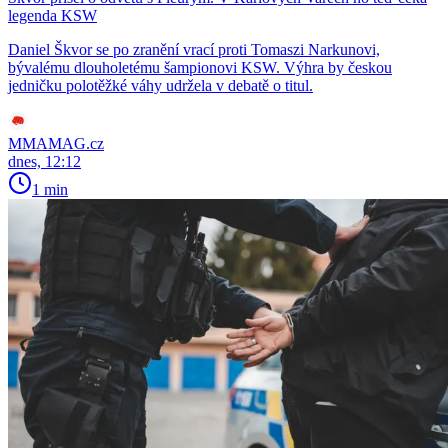
legenda KSW
Daniel Škvor se po zranění vrací proti Tomaszi Narkunovi,
bývalému dlouholetému šampionovi KSW. Výhra by českou
jedničku polotěžké váhy udržela v debatě o titul.
MMAMAG.cz
dnes, 12:12
1 min