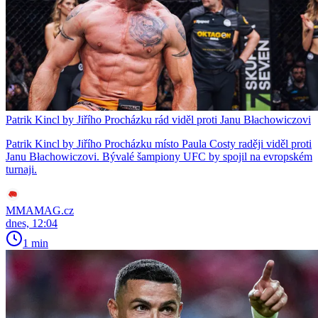
Patrik Kincl by Jiřího Procházku rád viděl proti Janu Błachowiczovi
Patrik Kincl by Jiřího Procházku místo Paula Costy raději viděl proti
Janu Błachowiczovi. Bývalé šampiony UFC by spojil na evropském
turnaji.
MMAMAG.cz
dnes, 12:04
1 min