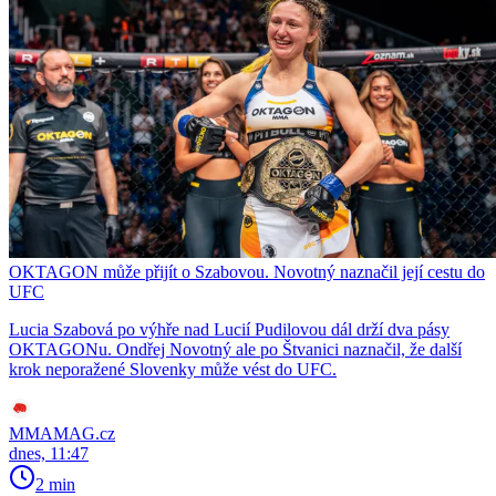
OKTAGON může přijít o Szabovou. Novotný naznačil její cestu do
UFC
Lucia Szabová po výhře nad Lucií Pudilovou dál drží dva pásy
OKTAGONu. Ondřej Novotný ale po Štvanici naznačil, že další
krok neporažené Slovenky může vést do UFC.
MMAMAG.cz
dnes, 11:47
2 min