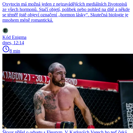
Oxytocin má možná jeden z nejzavádějících mediálních životopisů
ze všech hormonů. Stačí objetí, polibek nebo pohled na dítě a někde
se téměř jistě objeví označení „hormon lásky“. Skutečná biologie je
mnohem méně romantická.
Kód Enigma
dnes, 12:14
8 min
Škvor přišel o odvetu s Fleurym. V Karlových Varech ho teď čeká