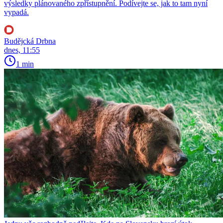
výsledky plánovaného zpřístupnění. Podívejte se, jak to tam nyní
vypadá.
Budějcká Drbna
dnes, 11:55
1 min