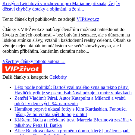
Kristýna Leichtová v rozhovoru pro Marianne přiznala, že jí v
dětství chyběly doteky a objímání, a že si...
Tento článek byl publikován ze zdrojů
VIPživot.cz
Články z VIPŽivot.cz nabízejí čtenářům možnost nahlédnout do
života známých osobností – bez bulvární senzace, ale s důrazem na
lidskou stránku slávy, vztahů i každodenní reality celebrit. Obsah se
věnuje nejen aktuálním událostem ve světě showbyznysu, ale i
osobním příběhům, kariérním zlomům nebo...
Všechny články tohoto autora →
Další články z kategorie
Celebrity
Léto podle politiků: Bartoš vzal malého syna na tekno párty.
Havlíček griluje se psem, Babišová pózuje u moře v plavkách
Zemřel Vladimír Páral. Autor Katapultu a Milenců a vrahů
odešel v den svých 94. narozenin
Hamilton poprvé ukázal fotky s Kim Kardashian. Fanoušci
píšou, že ho vrátila zpět do boje o titul
Klášterní škola a nečekaný trest: Marcela Březinová zazářila v
talkshow Petra H. Baťka
Alice Bendová ukázala proměnu domu, který jí málem spadl