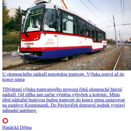
U olomouckého nádraží nepojedou tramvaje. Výluka potrvá až do
konce srpna
Třítýdenní výluka tramvajového provozu čeká olomoucké hlavní
nádraží. Od zítřka tam začne výměna výhybek a kolejnic. Místo
před nádražní budovou budou tramvaje do konce srpna zastavovat
na zastávce Kosmonautů. Do Pavloviček dopravní podnik vypraví
náhradní autobusy.
Hanácká Drbna