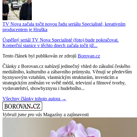
TV Nova začala točit novou řadu seriálu Specialisté, kreativním
producentem je Hruška
Úspěšný seriál TV Nova Specialisté (foto) bude pokračovat.
Komerční stanice v těchto dnech začala točit již...
Tento článek byl publikován ze zdrojů
Borovan.cz
Články z Borovan.cz nabízejí jedinečný vhled do zákulisí českého
mediálního, kulturního a zábavního průmyslu. Věnují se především
byznysovým vztahům, vlastnickým strukturám, investicím a
strategickým změnám ve světě médií, televizní a filmové tvorby,
vydavatelství, showbyznysu i hudebního...
Všechny články tohoto autora →
Vybrali jsme pro vás
Magazíny a zajímavosti