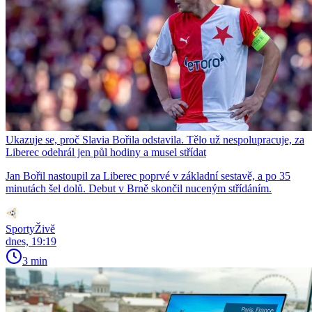
Ukazuje se, proč Slavia Bořila odstavila. Tělo už nespolupracuje, za
Liberec odehrál jen půl hodiny a musel střídat
Jan Bořil nastoupil za Liberec poprvé v základní sestavě, a po 35
minutách šel dolů. Debut v Brně skončil nuceným střídáním.
SportyŽivě
dnes, 19:19
3 min