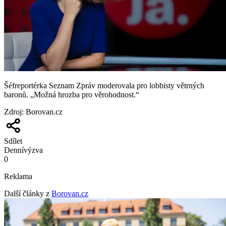
Šéfreportérka Seznam Zpráv moderovala pro lobbisty větrných
baronů. „Možná hrozba pro věrohodnost.“
Zdroj
:
Borovan.cz
Sdílet
Denní
výzva
0
Reklama
Další články z
Borovan.cz