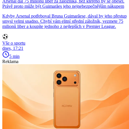
Arsenal dal 75 milionů liber za záložníka, bez kterého by se obešel.
Právě proto může být Guimarães jeho nejnebezpečnějším nákupem
Kdyby Arsenal potřeboval Bruna Guimarãese, dával by jeho přestup
smysl velmi snadno. Chybí vám elitní střední záložník, vezmete 75
milionů liber a koupíte jednoho z nejlepších v Premier League.
Vše o sportu
dnes, 17:21
5 min
Reklama