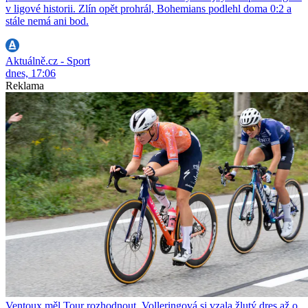
v ligové historii. Zlín opět prohrál, Bohemians podlehl doma 0:2 a
stále nemá ani bod.
Aktuálně.cz - Sport
dnes, 17:06
Reklama
Ventoux měl Tour rozhodnout. Volleringová si vzala žlutý dres až o