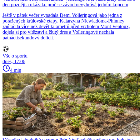
den později a ukázala, proč se závod nevyhrává jedním kopcem
Ještě v pátek večer vypadala Demi Volleringová jako jedna z
poražených královské etapy. Katarzyna Niewiadoma-Phinney
zaútočila více než devět kilometrů před vrcholem Mont Ventoux,
dojela si pro vítězství a žlutý dres a Volleringové nechala
patnáctisekundový deficit.
Vše o sportu
dnes, 17:06
4 min
Výsadba jahodníků v srpnu: Právě teď založíte záhon pro bohatou