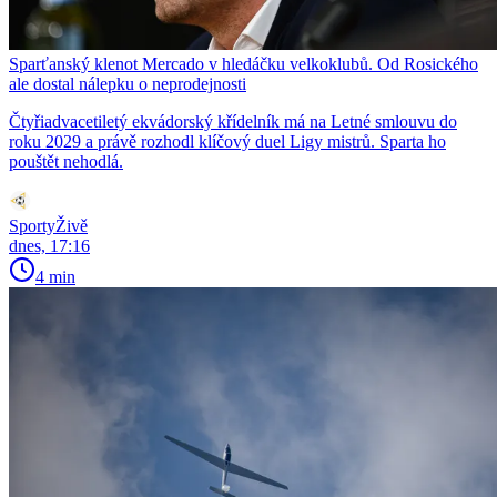
Sparťanský klenot Mercado v hledáčku velkoklubů. Od Rosického
ale dostal nálepku o neprodejnosti
Čtyřiadvacetiletý ekvádorský křídelník má na Letné smlouvu do
roku 2029 a právě rozhodl klíčový duel Ligy mistrů. Sparta ho
pouštět nehodlá.
SportyŽivě
dnes, 17:16
4 min