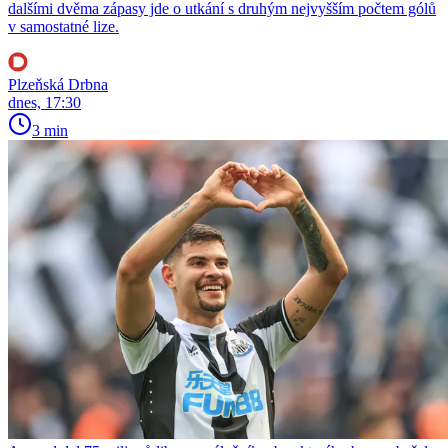
dalšími dvěma zápasy jde o utkání s druhým nejvyšším počtem gólů
v samostatné lize.
Plzeňská Drbna
dnes, 17:30
3 min