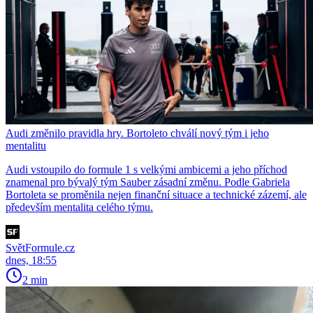
Audi změnilo pravidla hry. Bortoleto chválí nový tým i jeho
mentalitu
Audi vstoupilo do formule 1 s velkými ambicemi a jeho příchod
znamenal pro bývalý tým Sauber zásadní změnu. Podle Gabriela
Bortoleta se proměnila nejen finanční situace a technické zázemí, ale
především mentalita celého týmu.
SvětFormule.cz
dnes, 18:55
2 min