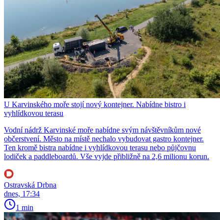
U Karvinského moře stojí nový kontejner. Nabídne bistro i
vyhlídkovou terasu
Vodní nádrž Karvinské moře nabídne svým návštěvníkům nové
občerstvení. Město na místě nechalo vybudovat gastro kontejner.
Ten kromě bistra nabídne i vyhlídkovou terasu nebo půjčovnu
lodiček a paddleboardů. Vše vyjde přibližně na 2,6 milionu korun.
Ostravská Drbna
dnes, 17:34
1 min