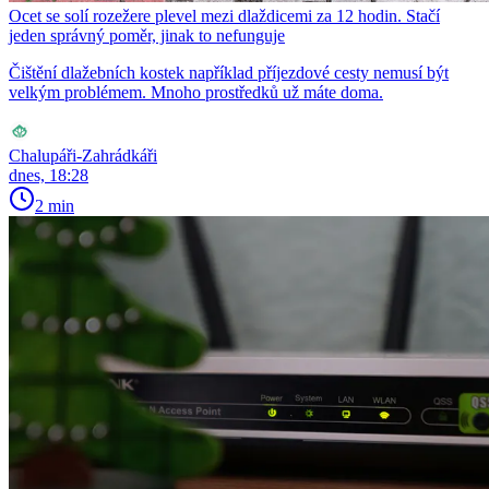
Ocet se solí rozežere plevel mezi dlaždicemi za 12 hodin. Stačí
jeden správný poměr, jinak to nefunguje
Čištění dlažebních kostek například příjezdové cesty nemusí být
velkým problémem. Mnoho prostředků už máte doma.
Chalupáři-Zahrádkáři
dnes, 18:28
2 min