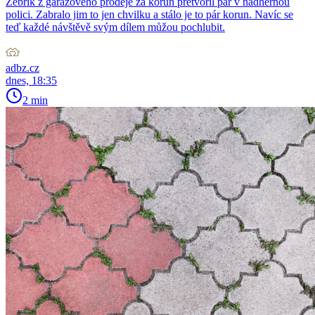
Žebřík z garážového prodeje za korun přetvořil pár v nádhernou
polici. Zabralo jim to jen chvilku a stálo je to pár korun. Navíc se
teď každé návštěvě svým dílem můžou pochlubit.
adbz.cz
dnes, 18:35
2 min