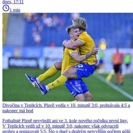
dnes, 17:11
1 min
Divočina v Teplicích. Plzeň vedla v 10. minutě 3:0, prohrávala 4:5 a
nakonec má bod
Fotbalisté Plzně nevyhráli ani ve 3. kole nového ročníku první ligy.
V Teplicích vedli už v 10. minutě 3:0, nakonec však odvraceli
prohru a remizovali 5:5. Šlo o duel s druhým nejvyšším počtem gólů