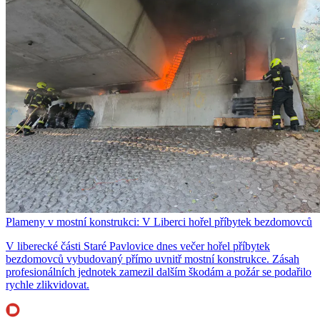
Plameny v mostní konstrukci: V Liberci hořel příbytek bezdomovců
V liberecké části Staré Pavlovice dnes večer hořel příbytek
bezdomovců vybudovaný přímo uvnitř mostní konstrukce. Zásah
profesionálních jednotek zamezil dalším škodám a požár se podařilo
rychle zlikvidovat.