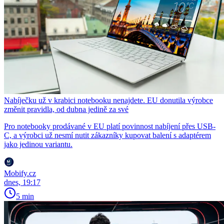
Nabíječku už v krabici notebooku nenajdete. EU donutila výrobce
změnit pravidla, od dubna jedině za své
Pro notebooky prodávané v EU platí povinnost nabíjení přes USB-
C, a výrobci už nesmí nutit zákazníky kupovat balení s adaptérem
jako jedinou variantu.
Mobify.cz
dnes, 19:17
5 min