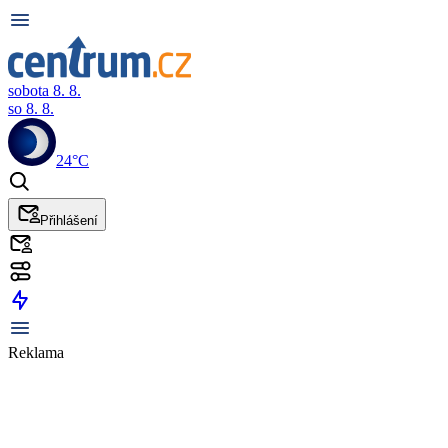
sobota 8. 8.
so 8. 8.
24°C
Přihlášení
Reklama