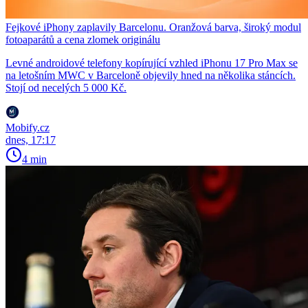
Fejkové iPhony zaplavily Barcelonu. Oranžová barva, široký modul
fotoaparátů a cena zlomek originálu
Levné androidové telefony kopírující vzhled iPhonu 17 Pro Max se
na letošním MWC v Barceloně objevily hned na několika stáncích.
Stojí od necelých 5 000 Kč.
Mobify.cz
dnes, 17:17
4 min