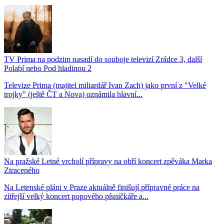
TV Prima na podzim nasadí do souboje televizí Zrádce 3, další
Polabí nebo Pod hladinou 2
Televize Prima (majitel miliardář Ivan Zach) jako první z "Velké
trojky" (ještě ČT a Nova) oznámila hlavní...
Na pražské Letné vrcholí přípravy na obří koncert zpěváka Marka
Ztraceného
Na Letenské pláni v Praze aktuálně finišují přípravné práce na
zítřejší velký koncert popového písničkáře a...