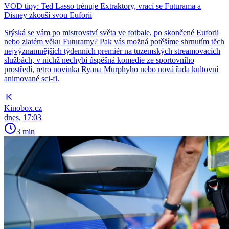
VOD tipy: Ted Lasso trénuje Extraktory, vrací se Futurama a
Disney zkouší svou Euforii
Stýská se vám po mistrovství světa ve fotbale, po skončené Euforii
nebo zlatém věku Futuramy? Pak vás možná potěšíme shrnutím těch
nejvýznamnějších týdenních premiér na tuzemských streamovacích
službách, v nichž nechybí úspěšná komedie ze sportovního
prostředí, retro novinka Ryana Murphyho nebo nová řada kultovní
animované sci-fi.
Kinobox.cz
dnes, 17:03
3 min