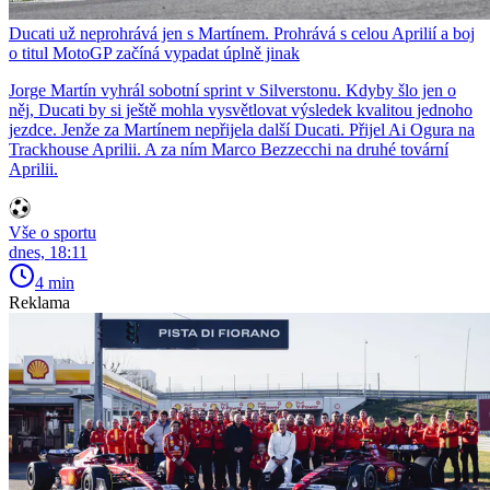
Ducati už neprohrává jen s Martínem. Prohrává s celou Aprilií a boj
o titul MotoGP začíná vypadat úplně jinak
Jorge Martín vyhrál sobotní sprint v Silverstonu. Kdyby šlo jen o
něj, Ducati by si ještě mohla vysvětlovat výsledek kvalitou jednoho
jezdce. Jenže za Martínem nepřijela další Ducati. Přijel Ai Ogura na
Trackhouse Aprilii. A za ním Marco Bezzecchi na druhé tovární
Aprilii.
Vše o sportu
dnes, 18:11
4 min
Reklama