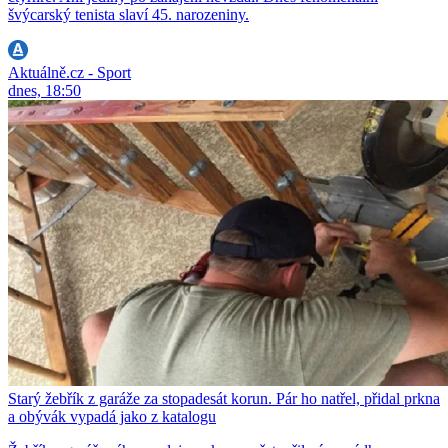
švýcarský tenista slaví 45. narozeniny.
Aktuálně.cz - Sport
dnes, 18:50
Starý žebřík z garáže za stopadesát korun. Pár ho natřel, přidal prkna
a obývák vypadá jako z katalogu