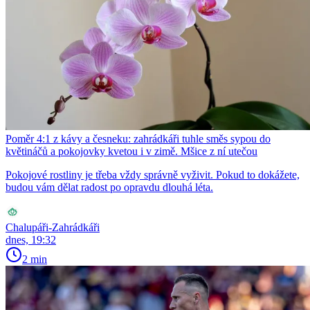
Poměr 4:1 z kávy a česneku: zahrádkáři tuhle směs sypou do
květináčů a pokojovky kvetou i v zimě. Mšice z ní utečou
Pokojové rostliny je třeba vždy správně vyživit. Pokud to dokážete,
budou vám dělat radost po opravdu dlouhá léta.
Chalupáři-Zahrádkáři
dnes, 19:32
2 min