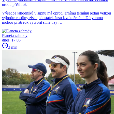
úrodu příští rok
Výsadba jahodníků v srpnu má oproti jarnímu termínu jednu velkou
výhodu: rostliny získají dostatek času k zakořenění. Díky tomu
mohou příští rok vytvořit silné trsy …
Planeta zahrady
dnes, 17:05
3 min