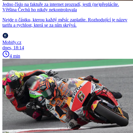
Jedno číslo na faktuře za internet prozradí, jestli (ne)přeplácíte.
Většina Čechů ho nikdy nekontrolovala
Nejde o částku, kterou každý měsíc zaplatíte. Rozhodující je název
tarifu a rychlost, která se za ním skrývá.
Mobify.cz
dnes, 18:14
4 min