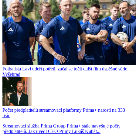
Fotbalista Lavi udeří potřetí, začal se točit další film úspěšné série
Vyšehrad
Počet předplatitelů streamovací platformy Prima+ narostl na 333
tisíc
Streamovací služba Prima Group Prima+ stále navyšuje počty
předplatitelů. Jak uvedl CEO Primy Lukáš Kubát...