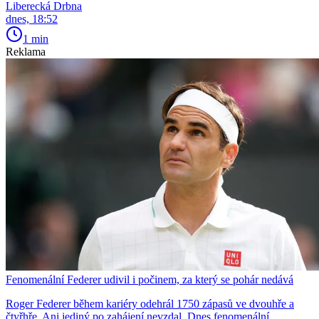
Liberecká Drbna
dnes, 18:52
1 min
Reklama
Fenomenální Federer udivil i počinem, za který se pohár nedává
Roger Federer během kariéry odehrál 1750 zápasů ve dvouhře a
čtyřhře. Ani jediný po zahájení nevzdal. Dnes fenomenální