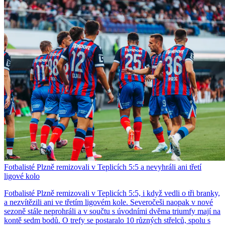
Fotbalisté Plzně remizovali v Teplicích 5:5 a nevyhráli ani třetí
ligové kolo
Fotbalisté Plzně remizovali v Teplicích 5:5, i když vedli o tři branky,
a nezvítězili ani ve třetím ligovém kole. Severočeši naopak v nové
sezoně stále neprohráli a v součtu s úvodními dvěma triumfy mají na
kontě sedm bodů. O trefy se postaralo 10 různých střelců, spolu s