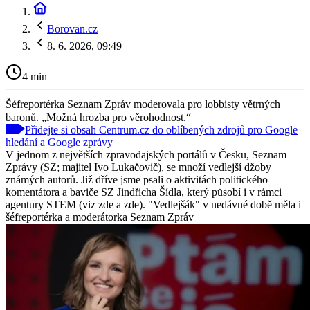
Borovan.cz
8. 6. 2026, 09:49
4 min
Šéfreportérka Seznam Zpráv moderovala pro lobbisty větrných
baronů. „Možná hrozba pro věrohodnost.“
Přidejte si obsah Centrum.cz do oblíbených zdrojů pro Google
hledání a Google zprávy
V jednom z největších zpravodajských portálů v Česku, Seznam
Zprávy (SZ; majitel Ivo Lukačovič), se množí vedlejší džoby
známých autorů. Již dříve jsme psali o aktivitách politického
komentátora a baviče SZ Jindřicha Šídla, který působí i v rámci
agentury STEM (viz zde a zde). "Vedlejšák" v nedávné době měla i
šéfreportérka a moderátorka Seznam Zpráv