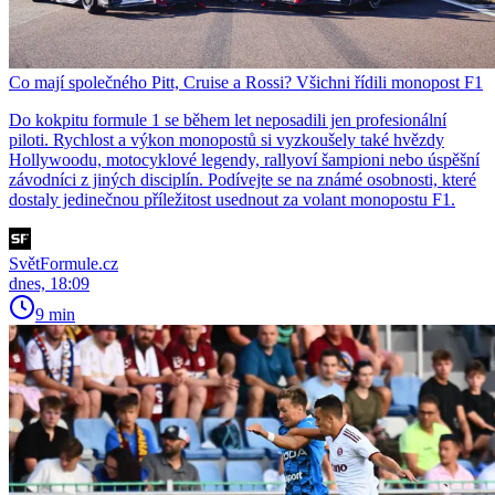
Co mají společného Pitt, Cruise a Rossi? Všichni řídili monopost F1
Do kokpitu formule 1 se během let neposadili jen profesionální
piloti. Rychlost a výkon monopostů si vyzkoušely také hvězdy
Hollywoodu, motocyklové legendy, rallyoví šampioni nebo úspěšní
závodníci z jiných disciplín. Podívejte se na známé osobnosti, které
dostaly jedinečnou příležitost usednout za volant monopostu F1.
SvětFormule.cz
dnes, 18:09
9 min