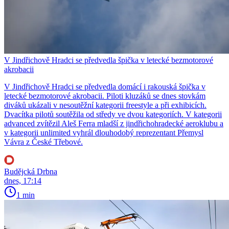
V Jindřichově Hradci se předvedla špička v letecké bezmotorové
akrobacii
V Jindřichově Hradci se předvedla domácí i rakouská špička v
letecké bezmotorové akrobacii. Piloti kluzáků se dnes stovkám
diváků ukázali v nesoutěžní kategorii freestyle a při exhibicích.
Dvacítka pilotů soutěžila od středy ve dvou kategoriích. V kategorii
advanced zvítězil Aleš Ferra mladší z jindřichohradecké aeroklubu a
v kategorii unlimited vyhrál dlouhodobý reprezentant Přemysl
Vávra z České Třebové.
Budějcká Drbna
dnes, 17:14
1 min