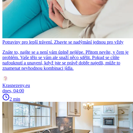
Potraviny pro lepší trávení. Zbavte se nadýmání jednou pro vždy
Znáte to, najíte se a není vám úplně nejlépe. Přitom nevíte, v čem je
problém. Vaše tělo se vám ale snaží něco sdělit. Pokud se cítíte
nafouknutí a unavení, když jste se právě dobře najedli, může to
znamenat nevhodnou kombinaci jídla.
Krasnezeny.eu
dnes, 04:00
2 min