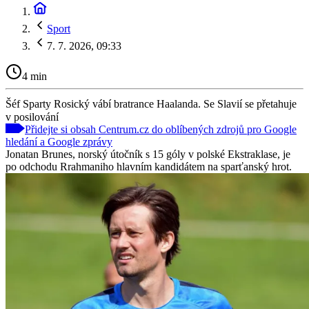
Sport
7. 7. 2026, 09:33
4 min
Šéf Sparty Rosický vábí bratrance Haalanda. Se Slavií se přetahuje
v posilování
Přidejte si obsah Centrum.cz do oblíbených zdrojů pro Google
hledání a Google zprávy
Jonatan Brunes, norský útočník s 15 góly v polské Ekstraklase, je
po odchodu Rrahmaniho hlavním kandidátem na sparťanský hrot.