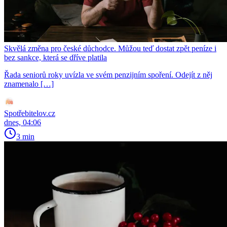
Skvělá změna pro české důchodce. Můžou teď dostat zpět peníze i
bez sankce, která se dříve platila
Řada seniorů roky uvízla ve svém penzijním spoření. Odejít z něj
znamenalo […]
Spotřebitelov.cz
dnes, 04:06
3 min