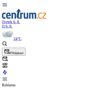
čtvrtek 6. 8.
čt 6. 8.
24°C
Přihlášení
Reklama