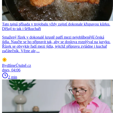
Tato tajná přísada v trojobalu vždy zajistí dokonale křupavou kůrku.
Dělají to tak i šéfkuchaři
Smažený řízek v dokonalé krustě patří mezi nejoblíbenější česká
jídla. Naučte se ho připravit tak, aby se doslova rozplýval na jazyku.
Řízek se obvykle řadí mezi jídla, jejichž přípravu zvládne i kuchař
začátečník. Vězte ale,...
BydlímeÚtulně.cz
dnes, 04:06
2 min