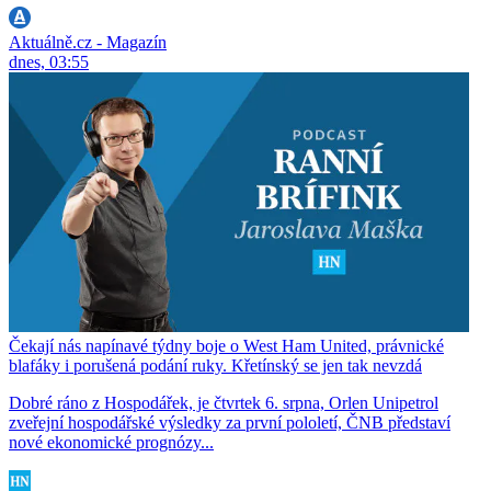
Aktuálně.cz - Magazín
dnes, 03:55
Čekají nás napínavé týdny boje o West Ham United, právnické
blafáky i porušená podání ruky. Křetínský se jen tak nevzdá
Dobré ráno z Hospodářek, je čtvrtek 6. srpna, Orlen Unipetrol
zveřejní hospodářské výsledky za první pololetí, ČNB představí
nové ekonomické prognózy...