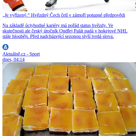
„Je vyřízený.“ Hvězdný Čech čelí v zámoří potupné předpovědi
Na základě úctyhodné kariéry má pořád status hvězdy. Ve
skutečnosti ale český útočník Ondřej Palát padá v hokejové NHL
stále hlouběji. Před nadcházející sezonou slyší tvrdá slova.
Aktuálně.cz - Sport
dnes, 04:14