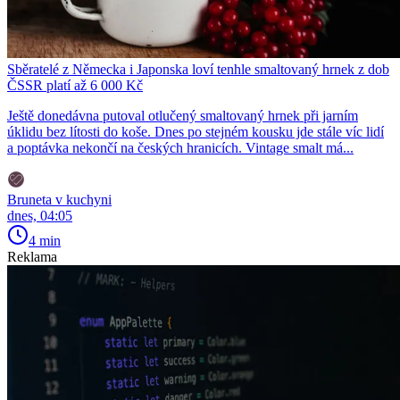
Sběratelé z Německa i Japonska loví tenhle smaltovaný hrnek z dob
ČSSR platí až 6 000 Kč
Ještě donedávna putoval otlučený smaltovaný hrnek při jarním
úklidu bez lítosti do koše. Dnes po stejném kousku jde stále víc lidí
a poptávka nekončí na českých hranicích. Vintage smalt má...
Bruneta v kuchyni
dnes, 04:05
4 min
Reklama