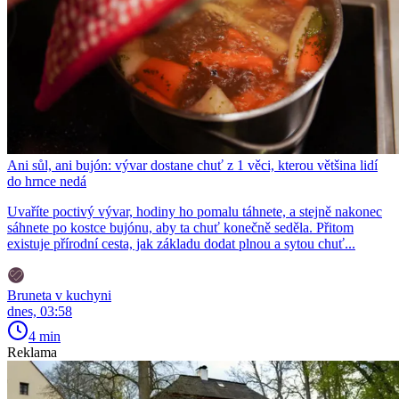
Ani sůl, ani bujón: vývar dostane chuť z 1 věci, kterou většina lidí
do hrnce nedá
Uvaříte poctivý vývar, hodiny ho pomalu táhnete, a stejně nakonec
sáhnete po kostce bujónu, aby ta chuť konečně seděla. Přitom
existuje přírodní cesta, jak základu dodat plnou a sytou chuť...
Bruneta v kuchyni
dnes, 03:58
4 min
Reklama