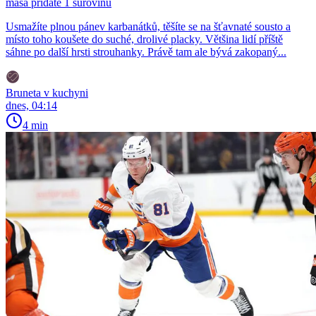
masa přidáte 1 surovinu
Usmažíte plnou pánev karbanátků, těšíte se na šťavnaté sousto a
místo toho koušete do suché, drolivé placky. Většina lidí příště
sáhne po další hrsti strouhanky. Právě tam ale bývá zakopaný...
Bruneta v kuchyni
dnes, 04:14
4 min