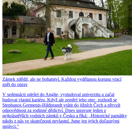
Zámek zdědil, ale ne bohatství. Každou vydělanou korunu vrací
zpět do oprav
V sedmnácti odešel do Anglie, vystudoval univerzitu a začal
budovat vlastní kariéru. Když ale zemřel jeho otec, rozhodl se
Stephanos Germenis-Hildprandt vrátit do jižních Čech a převzít
odpovědnost za rodinné dědictví. Dnes spravuje jeden z
nejkrásnějších vodních zámků v Česku a říká: „Historické památky
nikdo z nás ve skutečnosti nevlastní. Jsme jen jejich dočasnými
správci.“