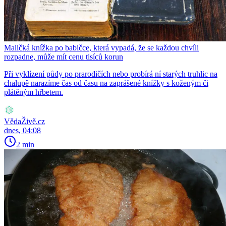
Maličká knížka po babičce, která vypadá, že se každou chvíli
rozpadne, může mít cenu tisíců korun
Při vyklízení půdy po prarodičích nebo probírá ní starých truhlic na
chalupě narazíme čas od času na zaprášené knížky s koženým či
plátěným hřbetem.
VědaŽivě.cz
dnes, 04:08
2 min