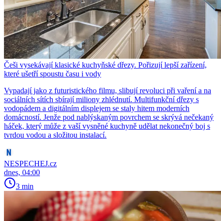
Češi vysekávají klasické kuchyňské dřezy. Pořizují lepší zařízení,
které ušetří spoustu času i vody
Vypadají jako z futuristického filmu, slibují revoluci při vaření a na
sociálních sítích sbírají miliony zhlédnutí. Multifunkční dřezy s
vodopádem a digitálním displejem se staly hitem moderních
domácností. Jenže pod nablýskaným povrchem se skrývá nečekaný
háček, který může z vaší vysněné kuchyně udělat nekonečný boj s
tvrdou vodou a složitou instalací.
NESPECHEJ.cz
dnes, 04:00
3 min