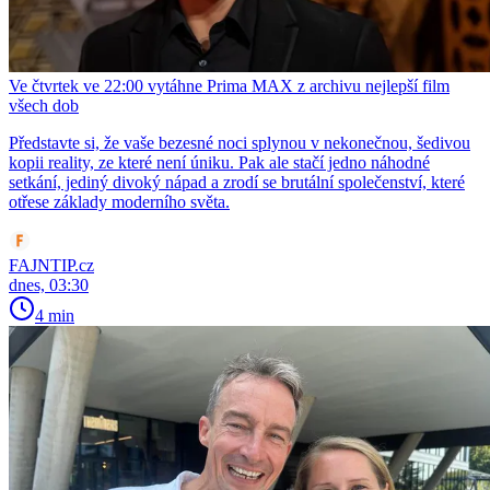
Ve čtvrtek ve 22:00 vytáhne Prima MAX z archivu nejlepší film
všech dob
Představte si, že vaše bezesné noci splynou v nekonečnou, šedivou
kopii reality, ze které není úniku. Pak ale stačí jedno náhodné
setkání, jediný divoký nápad a zrodí se brutální společenství, které
otřese základy moderního světa.
FAJNTIP.cz
dnes, 03:30
4 min