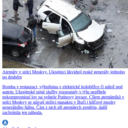
Atentáty v srdci Moskvy. Ukrajinci likvidují ruské generály jednoho
po druhém
Bomba v restauraci, výbušnina v elektrické koloběžce či nálož pod
autem. Ukrajinské tajné služby rozpoutaly v týlu nepřítele
nekompromisní lov na velitele Putinovy invaze. Cílem atentátníků v
srdci Moskvy se stávají strůjci masakru v Buči i klíčové mozky
generálního štábu. Část z nich při atentátech zemřela, další
zachránila jen náhoda.