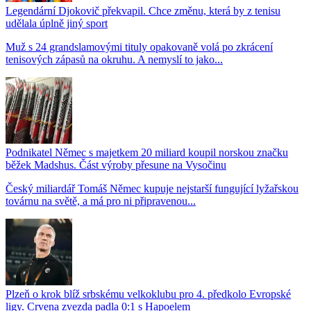
Legendární Djokovič překvapil. Chce změnu, která by z tenisu
udělala úplně jiný sport
Muž s 24 grandslamovými tituly opakovaně volá po zkrácení
tenisových zápasů na okruhu. A nemyslí to jako...
Podnikatel Němec s majetkem 20 miliard koupil norskou značku
běžek Madshus. Část výroby přesune na Vysočinu
Český miliardář Tomáš Němec kupuje nejstarší fungující lyžařskou
továrnu na světě, a má pro ni připravenou...
Plzeň o krok blíž srbskému velkoklubu pro 4. předkolo Evropské
ligy. Crvena zvezda padla 0:1 s Hapoelem