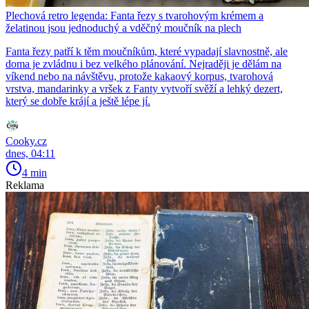
Plechová retro legenda: Fanta řezy s tvarohovým krémem a
želatinou jsou jednoduchý a vděčný moučník na plech
Fanta řezy patří k těm moučníkům, které vypadají slavnostně, ale
doma je zvládnu i bez velkého plánování. Nejraději je dělám na
víkend nebo na návštěvu, protože kakaový korpus, tvarohová
vrstva, mandarinky a vršek z Fanty vytvoří svěží a lehký dezert,
který se dobře krájí a ještě lépe jí.
Cooky.cz
dnes, 04:11
4 min
Reklama