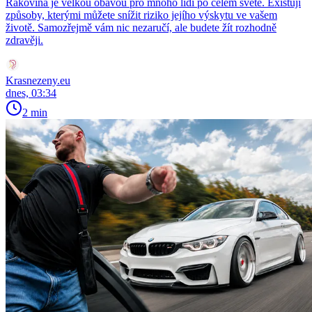
Rakovina je velkou obavou pro mnoho lidí po celém světě. Existují
způsoby, kterými můžete snížit riziko jejího výskytu ve vašem
životě. Samozřejmě vám nic nezaručí, ale budete žít rozhodně
zdravěji.
Krasnezeny.eu
dnes, 03:34
2 min