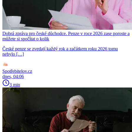
Dobrá zpráva pro české důchodce. Penze v roce 2026 zase poroste a
můžete si spočítat o kolik
České penze se zvedají každý rok a začátkem roku 2026 tomu
nebylo […]
Spotřebitelov.cz
dnes, 04:06
3 min