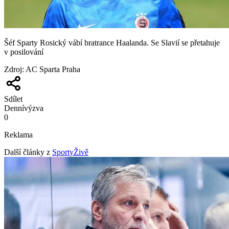
Šéf Sparty Rosický vábí bratrance Haalanda. Se Slavií se přetahuje
v posilování
Zdroj
:
AC Sparta Praha
Sdílet
Denní
výzva
0
Reklama
Další články z
SportyŽivě