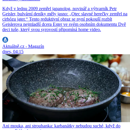
Když v lednu 2009 zemřel japanolog, novinář a výtvarník Petr
Geisler, bulvární deníky měly jasno: „Otec slavné herečky zemřel na
cirhózu jater.“ Tento reduktivní obraz se nyní pokouší rozbít
Geislerova nejmladší dcera Ester ve svém osobním dokumentu Dvě
deci tuše, který svou syrovostí připomíná home video.
Aktuálně.cz - Magazín
dnes, 04:15
Ani mouka, ani strouhanka: karbanátky nebudou suché, když do