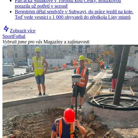
Parťačka Siniakové v Torontu kosí Češky. Bouzkovou
porazila už potřetí v sezoně
Bergström dělal sendviče v Subwayi, do práce jezdil na kole.
Teď vede vesnici s 1 000 obyvateli do předkola Ligy mistrů
Zobrazit více
Sport
Fotbal
Vybrali jsme pro vás
Magazíny a zajímavosti