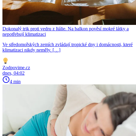
Dokonalý trik proti vedru z Itálie. Na balkon pověsí mokré látky a
nepotřebují klimatizaci
Ve středomořských zemích zvládají tropické dny i domácnosti, které
klimatizaci nikdy neměly. […]
Zodpovime.cz
dnes, 04:02
4 min