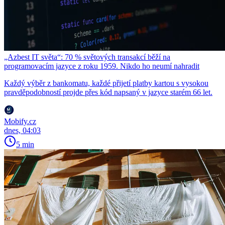
„Azbest IT světa“: 70 % světových transakcí běží na
programovacím jazyce z roku 1959. Nikdo ho neumí nahradit
Každý výběr z bankomatu, každé přijetí platby kartou s vysokou
pravděpodobností projde přes kód napsaný v jazyce starém 66 let.
Mobify.cz
dnes, 04:03
5 min