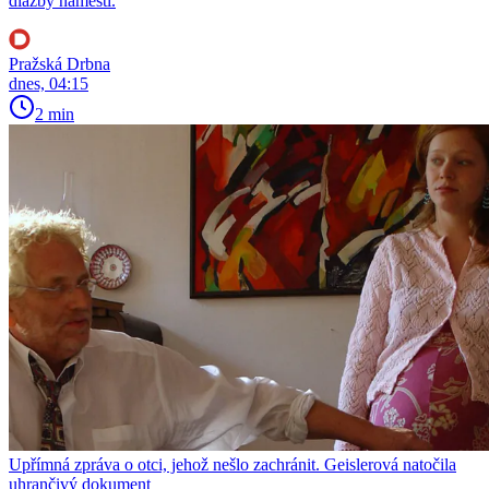
dlažby náměstí.
Pražská Drbna
dnes, 04:15
2 min
Upřímná zpráva o otci, jehož nešlo zachránit. Geislerová natočila
uhrančivý dokument