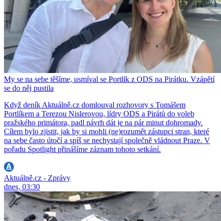
My se na sebe těšíme, usmíval se Portlík z ODS na Pirátku. Vzápětí
se do něj pustila
Když deník Aktuálně.cz domlouval rozhovory s Tomášem
Portlíkem a Terezou Nislerovou, lídry ODS a Pirátů do voleb
pražského primátora, padl návrh dát je na pár minut dohromady.
Cílem bylo zjistit, jak by si mohli (ne)rozumět zástupci stran, které
na sebe často útočí a spíš se nechystají společně vládnout Praze. V
pořadu Spotlight přinášíme záznam tohoto setkání.
Aktuálně.cz - Zprávy
dnes, 03:30