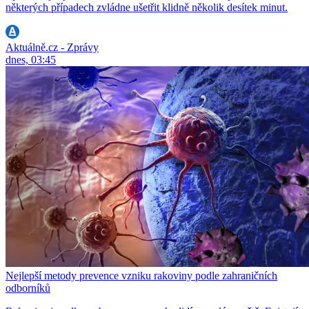
některých případech zvládne ušetřit klidně několik desítek minut.
Aktuálně.cz - Zprávy
dnes, 03:45
Nejlepší metody prevence vzniku rakoviny podle zahraničních
odborníků