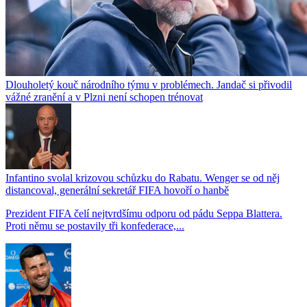
Dlouholetý kouč národního týmu v problémech. Jandač si přivodil
vážné zranění a v Plzni není schopen trénovat
Infantino svolal krizovou schůzku do Rabatu. Wenger se od něj
distancoval, generální sekretář FIFA hovoří o hanbě
Prezident FIFA čelí nejtvrdšímu odporu od pádu Seppa Blattera.
Proti němu se postavily tři konfederace,...