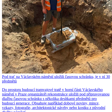
Pod trať na Václavském náměstí uložili časovou schránku, je v ní 30
předmětů
Do prostoru budoucí tramvajové tratě v horní části Václavského
náměstí v Praze organizátoři rekonstrukce uložili pod připravovanou
dlažbu časovou schránku s několika desítkami předmětů pro
budoucí generace. Obsahuje například dobové noviny, mince,
vzkazy, fotografie, architektonické návrhy nebo kostku z původní