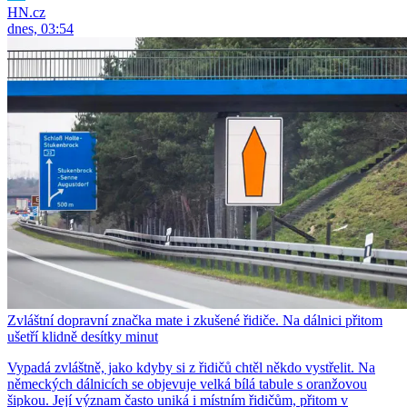
HN.cz
dnes, 03:54
Zvláštní dopravní značka mate i zkušené řidiče. Na dálnici přitom
ušetří klidně desítky minut
Vypadá zvláštně, jako kdyby si z řidičů chtěl někdo vystřelit. Na
německých dálnicích se objevuje velká bílá tabule s oranžovou
šipkou. Její význam často uniká i místním řidičům, přitom v