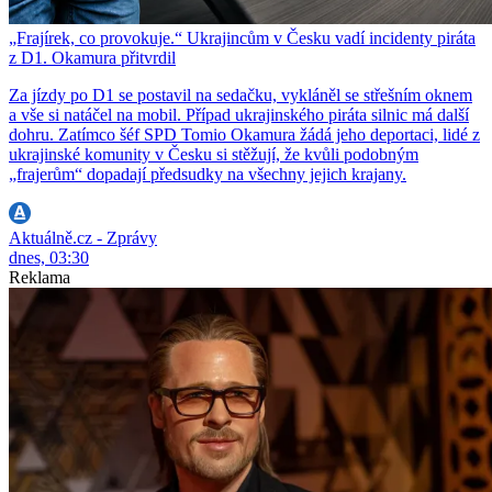
„Frajírek, co provokuje.“ Ukrajincům v Česku vadí incidenty piráta
z D1. Okamura přitvrdil
Za jízdy po D1 se postavil na sedačku, vykláněl se střešním oknem
a vše si natáčel na mobil. Případ ukrajinského piráta silnic má další
dohru. Zatímco šéf SPD Tomio Okamura žádá jeho deportaci, lidé z
ukrajinské komunity v Česku si stěžují, že kvůli podobným
„frajerům“ dopadají předsudky na všechny jejich krajany.
Aktuálně.cz - Zprávy
dnes, 03:30
Reklama