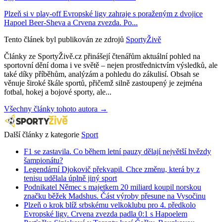
Plzeň si v play-off Evropské ligy zahraje s poraženým z dvojice
Hapoel Beer-Sheva a Crvena zvezda. Po...
Tento článek byl publikován ze zdrojů
SportyŽivě
Články ze SportyŽivě.cz přinášejí čtenářům aktuální pohled na
sportovní dění doma i ve světě – nejen prostřednictvím výsledků, ale
také díky příběhům, analýzám a pohledu do zákulisí. Obsah se
věnuje široké škále sportů, přičemž silně zastoupený je zejména
fotbal, hokej a bojové sporty, ale...
Všechny články tohoto autora →
Další články z kategorie
Sport
F1 se zastavila. Co během letní pauzy dělají největší hvězdy
šampionátu?
Legendární Djokovič překvapil. Chce změnu, která by z
tenisu udělala úplně jiný sport
Podnikatel Němec s majetkem 20 miliard koupil norskou
značku běžek Madshus. Část výroby přesune na Vysočinu
Plzeň o krok blíž srbskému velkoklubu pro 4. předkolo
Evropské ligy. Crvena zvezda padla 0:1 s Hapoelem