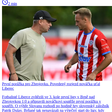
2 min
První porážka pro Zbrojovku. Povedený rozjezd nováčka uťal
Liberec
Fotbalisté Liberce zvítězili ve 3. kole první ligy v Brně nad
Zbrojovkou 1:0 a připravili nováčkovi soutěže první porážku v
soutěži. O výhře Slovanu rozhodl po hodině hry slovenský záložník
Patrik Dulay. Brňané tak nenavázali na výtečný start do ligy, kdy