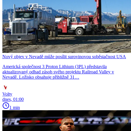
Nový objev v Nevadě může posílit surovinovou soběstačnost USA
Americká společnost 3 Proton Lithium (3PL) představila
aktualizovaný odhad zásob svého projektu Railroad Valley v
Nevadě. Ložisko obsahuje přibližně 31…
Volty
dnes, 01:00
1 min