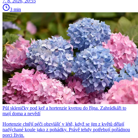
7. 8. 2026, 20:55
3 min
Půl skleničky pod keř a hortenzie kvetou do října. Zahrádkáři to
mají doma a nevědí
Hortenzie chtějí péči obzvlášť v létě, když se jim z květů dělají
nadýchané koule jako z pohádky. Právě tehdy potřebují pořádnou
porci živin.