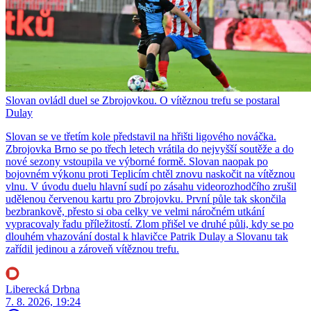
Slovan ovládl duel se Zbrojovkou. O vítěznou trefu se postaral
Dulay
Slovan se ve třetím kole představil na hřišti ligového nováčka.
Zbrojovka Brno se po třech letech vrátila do nejvyšší soutěže a do
nové sezony vstoupila ve výborné formě. Slovan naopak po
bojovném výkonu proti Teplicím chtěl znovu naskočit na vítěznou
vlnu. V úvodu duelu hlavní sudí po zásahu videorozhodčího zrušil
udělenou červenou kartu pro Zbrojovku. První půle tak skončila
bezbrankově, přesto si oba celky ve velmi náročném utkání
vypracovaly řadu příležitostí. Zlom přišel ve druhé půli, kdy se po
dlouhém vhazování dostal k hlavičce Patrik Dulay a Slovanu tak
zařídil jedinou a zároveň vítěznou trefu.
Liberecká Drbna
7. 8. 2026, 19:24