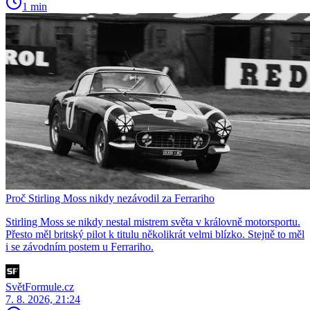
1 min
Proč Stirling Moss nikdy nezávodil za Ferrariho
Stirling Moss se nikdy nestal mistrem světa v královně motorsportu.
Přesto měl britský pilot k titulu několikrát velmi blízko. Stejně to měl
i se závodním postem u Ferrariho.
SvětFormule.cz
7. 8. 2026, 21:24