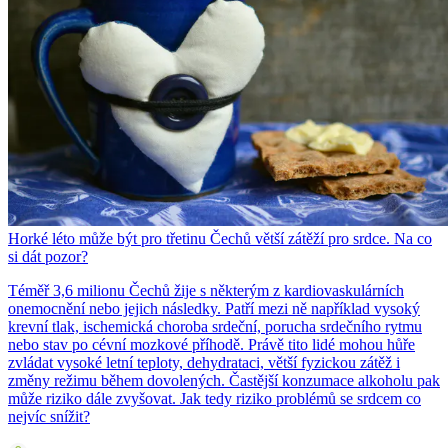
Horké léto může být pro třetinu Čechů větší zátěží pro srdce. Na co
si dát pozor?
Téměř 3,6 milionu Čechů žije s některým z kardiovaskulárních
onemocnění nebo jejich následky. Patří mezi ně například vysoký
krevní tlak, ischemická choroba srdeční, porucha srdečního rytmu
nebo stav po cévní mozkové příhodě. Právě tito lidé mohou hůře
zvládat vysoké letní teploty, dehydrataci, větší fyzickou zátěž i
změny režimu během dovolených. Častější konzumace alkoholu pak
může riziko dále zvyšovat. Jak tedy riziko problémů se srdcem co
nejvíc snížit?