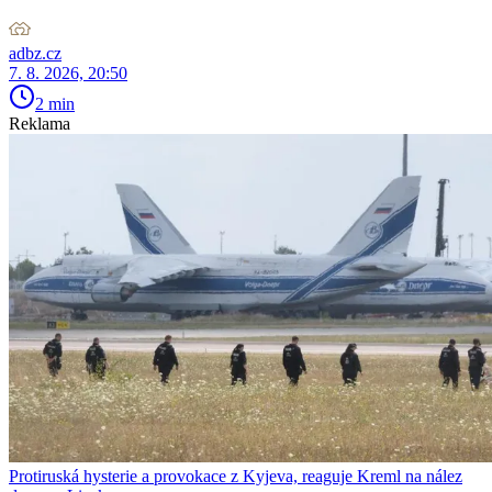
adbz.cz
7. 8. 2026, 20:50
2 min
Reklama
Protiruská hysterie a provokace z Kyjeva, reaguje Kreml na nález