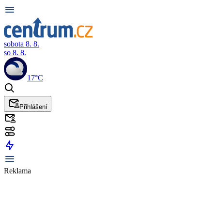
sobota 8. 8.
so 8. 8.
17°C
Přihlášení
Reklama