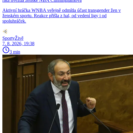
říká hvězda ženské NBA Cunninghamová
Aktivní hráčka WNBA veřejně odmítla účast transgender žen v
ženském sportu. Reakce přišla z hal, od vedení ligy i od
spoluhráček.
SportyŽivě
7. 8. 2026, 19:38
3 min