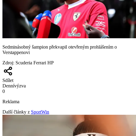
Sedminásobný šampion překvapil otevřeným prohlášením o
Verstappenovi
Zdroj
:
Scuderia Ferrari HP
Sdílet
Denní
výzva
0
Reklama
Další články z
SportWin