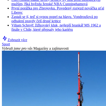
mužům, říká hvězda ženské NBA Cunninghamová
První porážka pro Zbrojovku. Povedený rozjezd nováčka uťal
Liberec
Zastali se jí, teď si sypou popel na hlavu. Vondroušová po
odhalení pravdy čelí drsné kritice
Viliam Schrojf: žižkovský kluk, nejlepší brankář MS 1962 a
finále v Chile, které přepsaly jeho kariéru
Zobrazit více
Sport
Vybrali jsme pro vás
Magazíny a zajímavosti