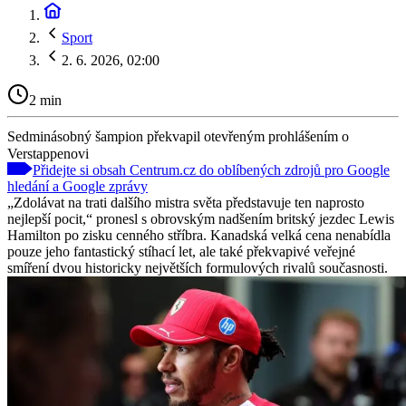
Sport
2. 6. 2026, 02:00
2 min
Sedminásobný šampion překvapil otevřeným prohlášením o
Verstappenovi
Přidejte si obsah Centrum.cz do oblíbených zdrojů pro Google
hledání a Google zprávy
„Zdolávat na trati dalšího mistra světa představuje ten naprosto
nejlepší pocit,“ pronesl s obrovským nadšením britský jezdec Lewis
Hamilton po zisku cenného stříbra. Kanadská velká cena nenabídla
pouze jeho fantastický stíhací let, ale také překvapivé veřejné
smíření dvou historicky největších formulových rivalů současnosti.