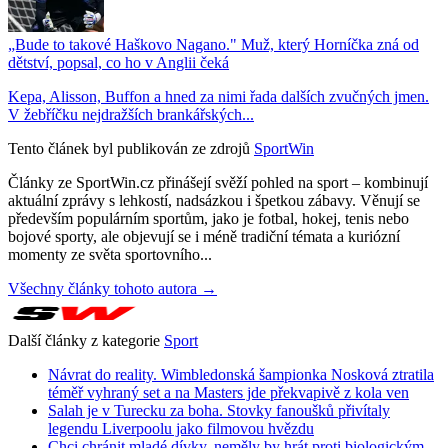
„Bude to takové Haškovo Nagano." Muž, který Horníčka zná od
dětství, popsal, co ho v Anglii čeká
Kepa, Alisson, Buffon a hned za nimi řada dalších zvučných jmen.
V žebříčku nejdražších brankářských...
Tento článek byl publikován ze zdrojů
SportWin
Články ze SportWin.cz přinášejí svěží pohled na sport – kombinují
aktuální zprávy s lehkostí, nadsázkou i špetkou zábavy. Věnují se
především populárním sportům, jako je fotbal, hokej, tenis nebo
bojové sporty, ale objevují se i méně tradiční témata a kuriózní
momenty ze světa sportovního...
Všechny články tohoto autora →
Další články z kategorie
Sport
Návrat do reality. Wimbledonská šampionka Nosková ztratila
téměř vyhraný set a na Masters jde překvapivě z kola ven
Salah je v Turecku za boha. Stovky fanoušků přivítaly
legendu Liverpoolu jako filmovou hvězdu
Chci chránit mladé dívky, neměly by hrát proti biologickým