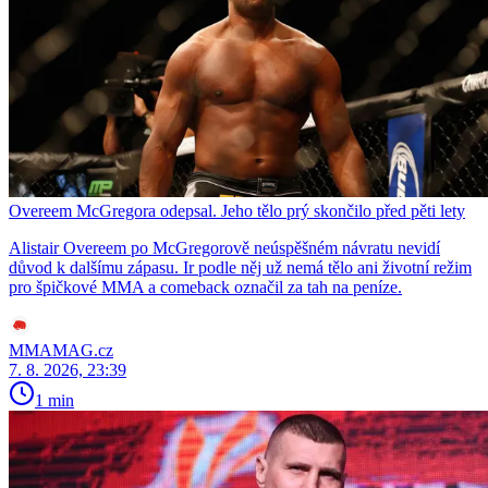
Overeem McGregora odepsal. Jeho tělo prý skončilo před pěti lety
Alistair Overeem po McGregorově neúspěšném návratu nevidí
důvod k dalšímu zápasu. Ir podle něj už nemá tělo ani životní režim
pro špičkové MMA a comeback označil za tah na peníze.
MMAMAG.cz
7. 8. 2026, 23:39
1 min