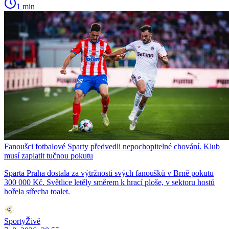
1 min
Fanoušci fotbalové Sparty předvedli nepochopitelné chování. Klub
musí zaplatit tučnou pokutu
Sparta Praha dostala za výtržnosti svých fanoušků v Brně pokutu
300 000 Kč. Světlice letěly směrem k hrací ploše, v sektoru hostů
hořela střecha toalet.
SportyŽivě