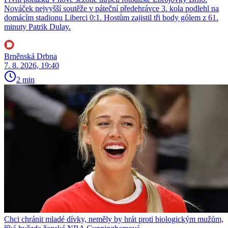
Nováček nejvyšší soutěže v páteční předehrávce 3. kola podlehl na
domácím stadionu Liberci 0:1. Hostům zajistil tři body gólem z 61.
minuty Patrik Dulay.
Brněnská Drbna
7. 8. 2026, 19:40
2 min
Chci chránit mladé dívky, neměly by hrát proti biologickým mužům,