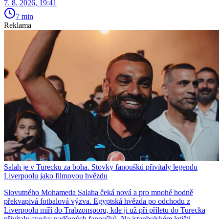
7. 8. 2026, 19:41
7 min
Reklama
Salah je v Turecku za boha. Stovky fanoušků přivítaly legendu
Liverpoolu jako filmovou hvězdu
Slovutného Mohameda Salaha čeká nová a pro mnohé hodně
překvapivá fotbalová výzva. Egyptská hvězda po odchodu z
Liverpoolu míří do Trabzonsporu, kde ji už při příletu do Turecka
přivítaly stovky nadšených fanoušků. Na istanbulském letišti