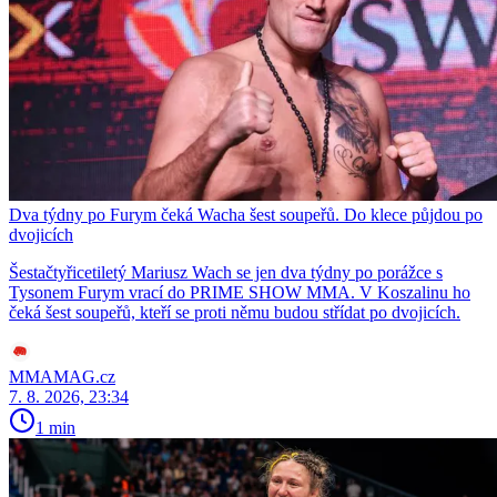
Dva týdny po Furym čeká Wacha šest soupeřů. Do klece půjdou po
dvojicích
Šestačtyřicetiletý Mariusz Wach se jen dva týdny po porážce s
Tysonem Furym vrací do PRIME SHOW MMA. V Koszalinu ho
čeká šest soupeřů, kteří se proti němu budou střídat po dvojicích.
MMAMAG.cz
7. 8. 2026, 23:34
1 min