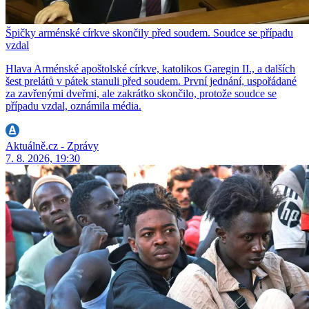
Špičky arménské církve skončily před soudem. Soudce se případu
vzdal
Hlava Arménské apoštolské církve, katolikos Garegin II., a dalších
šest prelátů v pátek stanuli před soudem. První jednání, uspořádané
za zavřenými dveřmi, ale zakrátko skončilo, protože soudce se
případu vzdal, oznámila média.
Aktuálně.cz - Zprávy
7. 8. 2026, 19:30