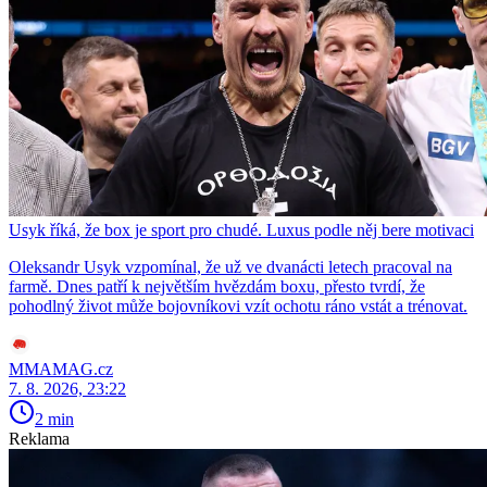
Usyk říká, že box je sport pro chudé. Luxus podle něj bere motivaci
Oleksandr Usyk vzpomínal, že už ve dvanácti letech pracoval na
farmě. Dnes patří k největším hvězdám boxu, přesto tvrdí, že
pohodlný život může bojovníkovi vzít ochotu ráno vstát a trénovat.
MMAMAG.cz
7. 8. 2026, 23:22
2 min
Reklama