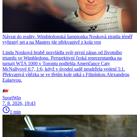
Návrat do reality. Wimbledonská šampionka Nosková ztratila téměř
vyhraný set a na Masters jde překvapivě z kola ven
Linda Nosková hrubě nezvládla svůj první zápas od životního
triumfu ve Wimbledonu. Perspektivní česká reprezentantka na
turnaji WTA 1000 v Torontu podlehla Američance Caty
McNallyové 6:7, 1:6, když v úvodní sadě neudržela vedení 5:1.
Překvapivá vítězka se ve třetím kole utká s Filipínkou Alexandrou
Ealaovou.
SportWin
7. 8. 2026, 19:43
1 min