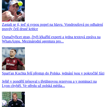
Zastali se jí, teď si sypou popel na hlavu. Vondroušová po odhalení
pravdy čelí drsné kritice
Osmačtyřicet stran, čtyři lékařští experti a jedna textová zpráva na
WhatsAppu. Mezinárodní agentura pro...
Sparťan Kuchta řeší přestup do Polska, jednání jsou v pokročilé fázi
Ještě v pondělí trénoval s třetiligovou rezervou a v nominaci na
Lyon chyběl. Ve středu už polská média...