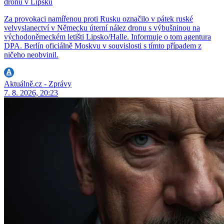
dronu v Lipsku
Za provokaci namířenou proti Rusku označilo v pátek ruské
velvyslanectví v Německu úterní nález dronu s výbušninou na
východoněmeckém letišti Lipsko/Halle. Informuje o tom agentura
DPA. Berlín oficiálně Moskvu v souvislosti s tímto případem z
ničeho neobvinil.
Aktuálně.cz - Zprávy
7. 8. 2026, 20:23