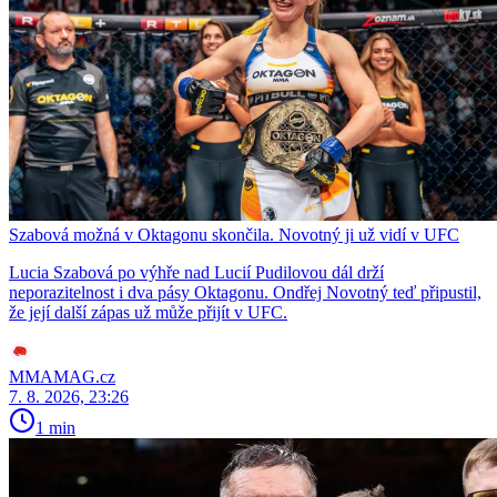
Szabová možná v Oktagonu skončila. Novotný ji už vidí v UFC
Lucia Szabová po výhře nad Lucií Pudilovou dál drží
neporazitelnost i dva pásy Oktagonu. Ondřej Novotný teď připustil,
že její další zápas už může přijít v UFC.
MMAMAG.cz
7. 8. 2026, 23:26
1 min