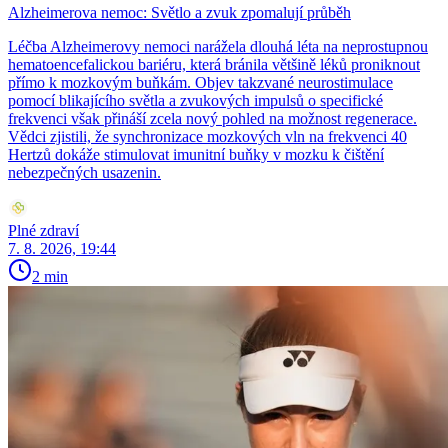
Alzheimerova nemoc: Světlo a zvuk zpomalují průběh
Léčba Alzheimerovy nemoci narážela dlouhá léta na neprostupnou
hematoencefalickou bariéru, která bránila většině léků proniknout
přímo k mozkovým buňkám. Objev takzvané neurostimulace
pomocí blikajícího světla a zvukových impulsů o specifické
frekvenci však přináší zcela nový pohled na možnost regenerace.
Vědci zjistili, že synchronizace mozkových vln na frekvenci 40
Hertzů dokáže stimulovat imunitní buňky v mozku k čištění
nebezpečných usazenin.
Plné zdraví
7. 8. 2026, 19:44
2 min