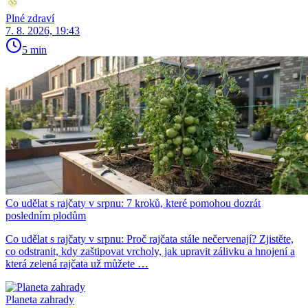
Plné zdraví
7. 8. 2026, 19:43
5 min
Co udělat s rajčaty v srpnu: 7 kroků, které pomohou dozrát
posledním plodům
Co udělat s rajčaty v srpnu: Proč rajčata stále nečervenají? Zjistěte,
co odstranit, kdy zaštipovat vrcholy, jak upravit zálivku a hnojení a
která zelená rajčata už můžete …
Planeta zahrady