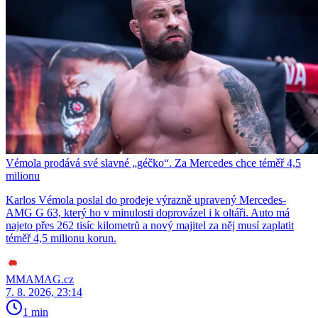
Vémola prodává své slavné „géčko“. Za Mercedes chce téměř 4,5
milionu
Karlos Vémola poslal do prodeje výrazně upravený Mercedes-
AMG G 63, který ho v minulosti doprovázel i k oltáři. Auto má
najeto přes 262 tisíc kilometrů a nový majitel za něj musí zaplatit
téměř 4,5 milionu korun.
MMAMAG.cz
7. 8. 2026, 23:14
1 min