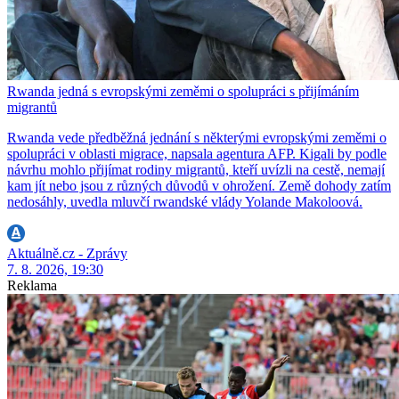
Rwanda jedná s evropskými zeměmi o spolupráci s přijímáním
migrantů
Rwanda vede předběžná jednání s některými evropskými zeměmi o
spolupráci v oblasti migrace, napsala agentura AFP. Kigali by podle
návrhu mohlo přijímat rodiny migrantů, kteří uvízli na cestě, nemají
kam jít nebo jsou z různých důvodů v ohrožení. Země dohody zatím
nedosáhly, uvedla mluvčí rwandské vlády Yolande Makoloová.
Aktuálně.cz - Zprávy
7. 8. 2026, 19:30
Reklama