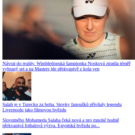
Návrat do reality. Wimbledonská šampionka Nosková ztratila téměř
vyhraný set a na Masters jde překvapivě z kola ven
Salah je v Turecku za boha. Stovky fanoušků přivítaly legendu
Liverpoolu jako filmovou hvězdu
Slovutného Mohameda Salaha čeká nová a pro mnohé hodně
překvapivá fotbalová výzva. Egyptská hvězda po...