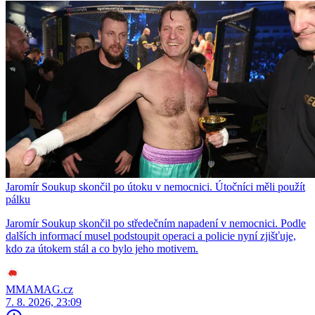
Jaromír Soukup skončil po útoku v nemocnici. Útočníci měli použít
pálku
Jaromír Soukup skončil po středečním napadení v nemocnici. Podle
dalších informací musel podstoupit operaci a policie nyní zjišťuje,
kdo za útokem stál a co bylo jeho motivem.
MMAMAG.cz
7. 8. 2026, 23:09