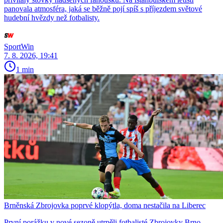
panovala atmosféra, jaká se běžně pojí spíš s příjezdem světové
hudební hvězdy než fotbalisty.
SportWin
7. 8. 2026, 19:41
1 min
Brněnská Zbrojovka poprvé klopýtla, doma nestačila na Liberec
První porážku v nové sezoně utrpěli fotbalisté Zbrojovky Brno.