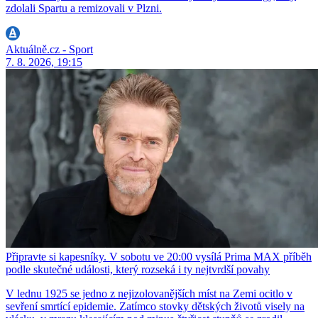
zdolali Spartu a remizovali v Plzni.
Aktuálně.cz - Sport
7. 8. 2026, 19:15
Připravte si kapesníky. V sobotu ve 20:00 vysílá Prima MAX příběh
podle skutečné události, který rozseká i ty nejtvrdší povahy
V lednu 1925 se jedno z nejizolovanějších míst na Zemi ocitlo v
sevření smrtící epidemie. Zatímco stovky dětských životů visely na