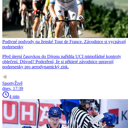
Podivné podvody na ženské Tour de France. Závodnice si vycpávají
podprsenky
Před úterní časovkou do Dijonu nařídila UCI mimořádné kontroly
oblečení. Důvod? Podezření, že si některé závodnice upravují
podprsenky pro aerodynamický zisk.
SportyŽivě
dnes, 17:39
4 min