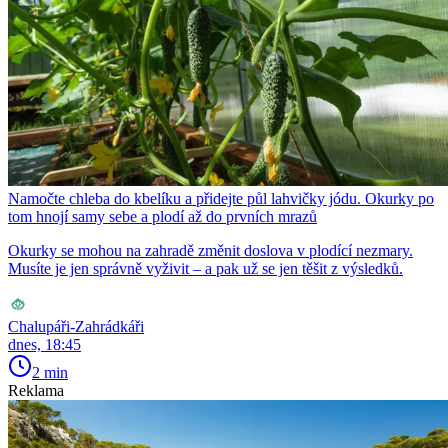
Namočte chleba do kbelíku a přidejte půl lahvičky jódu. Okurky po
tom hnojí samy sebe a plodí až do prvních mrazů
Okurky se mohou na zahradě změnit doslova v plodící nezmary.
Musíte je jen správně vyživit – a pak už se jen těšit z výsledků.
Chalupáři-Zahrádkáři
dnes, 18:45
2 min
Reklama