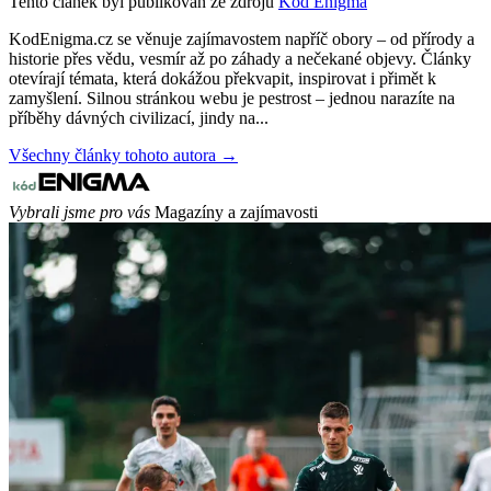
Tento článek byl publikován ze zdrojů
Kód Enigma
KodEnigma.cz se věnuje zajímavostem napříč obory – od přírody a
historie přes vědu, vesmír až po záhady a nečekané objevy. Články
otevírají témata, která dokážou překvapit, inspirovat i přimět k
zamyšlení. Silnou stránkou webu je pestrost – jednou narazíte na
příběhy dávných civilizací, jindy na...
Všechny články tohoto autora →
Vybrali jsme pro vás
Magazíny a zajímavosti