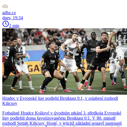
adbz.cz
dnes, 19:34
2 min
Hradec v Evropské lize podlehl Besiktasi 0:1, v oslabení rozhodl
Kilicsoy
Fotbalisté Hradce Králové v úvodním utkání 3. předkola Evropské
ligy podlehli doma favorizovanému Besiktasi 0:1. V 80. minutě
rozhodl Semih Kilicsoy. Hosté, v jejichž základní sestavě nastoupil