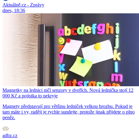
Aktuálně.cz - Zprávy
dnes, 18:36
Magnetky na lednici ničí senzory v dveřích. Nová lednička stojí 12
000 Kč a pojistka to nekryje
Magnety představují pro většinu ledniček velkou hrozbu. Pokud je
tam máte i vy, raději je rychle sundejte, protože jinak přijdete o plno
peněz.
adbz.cz