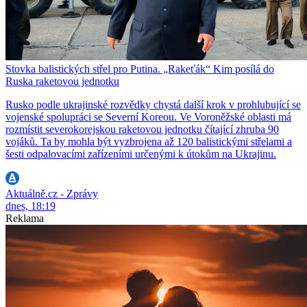
Stovka balistických střel pro Putina. „Rakeťák“ Kim posílá do
Ruska raketovou jednotku
Rusko podle ukrajinské rozvědky chystá další krok v prohlubující se
vojenské spolupráci se Severní Koreou. Ve Voroněžské oblasti má
rozmístit severokorejskou raketovou jednotku čítající zhruba 90
vojáků. Ta by mohla být vyzbrojena až 120 balistickými střelami a
šesti odpalovacími zařízeními určenými k útokům na Ukrajinu.
Aktuálně.cz - Zprávy
dnes, 18:19
Reklama