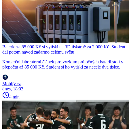
Baterie za 85 000 Kč si vytiskl na 3D tiskárně za 2 000 Kč. Student
dal potom návod zadarmo celému světu
Komerční laboratorní článek pro výzkum průtočných baterií stojí v
přepočtu až 85 000 Kč. Student si ho vytiskl za necelé dva tisíce.
Mobify.cz
dnes, 18:03
4 min