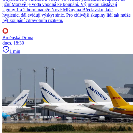
jižní Moravě je voda vhodná ke koupání. Výjimkou zůstávají
laguny 1 a 2 horní nádrže Nové Mlýny na Břeclavsku, kde
hygienici dál evidují výskyt sinic. Pro citlivější skupiny lidí tak může
být koupání zdravotním rizikem.
Brněnská Drbna
dnes, 18:30
1 min