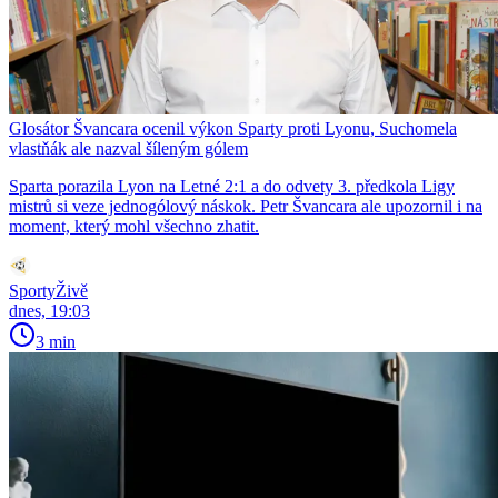
Glosátor Švancara ocenil výkon Sparty proti Lyonu, Suchomela
vlastňák ale nazval šíleným gólem
Sparta porazila Lyon na Letné 2:1 a do odvety 3. předkola Ligy
mistrů si veze jednogólový náskok. Petr Švancara ale upozornil i na
moment, který mohl všechno zhatit.
SportyŽivě
dnes, 19:03
3 min