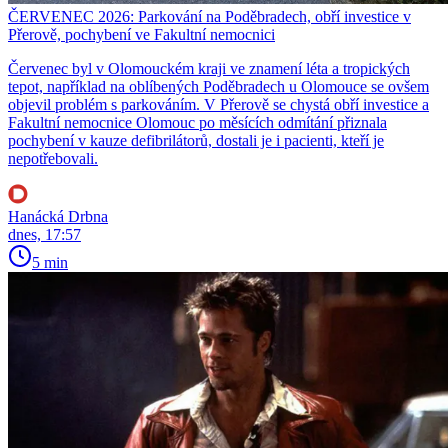
ČERVENEC 2026: Parkování na Poděbradech, obří investice v
Přerově, pochybení ve Fakultní nemocnici
Červenec byl v Olomouckém kraji ve znamení léta a tropických
tepot, například na oblíbených Poděbradech u Olomouce se ovšem
objevil problém s parkováním. V Přerově se chystá obří investice a
Fakultní nemocnice Olomouc po měsících odmítání přiznala
pochybení v kauze defibrilátorů, dostali je i pacienti, kteří je
nepotřebovali.
Hanácká Drbna
dnes, 17:57
5 min