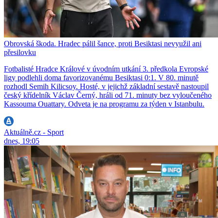
Obrovská škoda. Hradec pálil šance, proti Besiktasi nevyužil ani
přesilovku
Fotbalisté Hradce Králové v úvodním utkání 3. předkola Evropské
ligy podlehli doma favorizovanému Besiktasi 0:1. V 80. minutě
rozhodl Semih Kilicsoy. Hosté, v jejichž základní sestavě nastoupil
český křídelník Václav Černý, hráli od 71. minuty bez vyloučeného
Kassouma Ouattary. Odveta je na programu za týden v Istanbulu.
Aktuálně.cz - Sport
dnes, 19:05