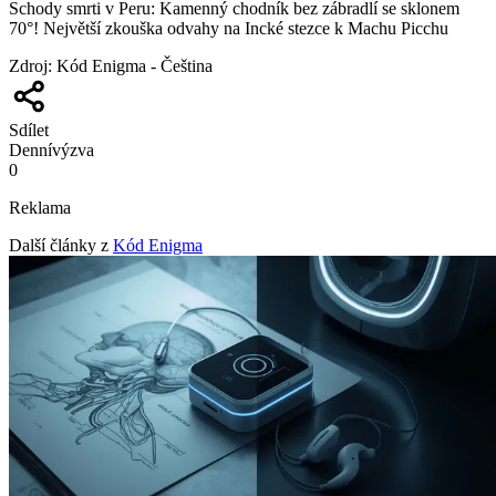
Schody smrti v Peru: Kamenný chodník bez zábradlí se sklonem
70°! Největší zkouška odvahy na Incké stezce k Machu Picchu
Zdroj
:
Kód Enigma - Čeština
Sdílet
Denní
výzva
0
Reklama
Další články z
Kód Enigma