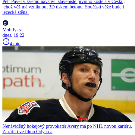
Petr Pavel v květnu navštívil staveniště prvního kostela v Česku,
jehož věž má vzniknout 3D tiskem betonu. Součástí věže bude i
lezecká stěna.
Mobify.cz
dnes, 19:22
4 min
Nenáviděný hokejový provokatér Avery má po NHL novou kariéru.
Zazářil i ve filmu Odyssea