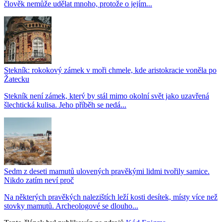
člověk nemůže udělat mnoho, protože o jejím...
Stekník: rokokový zámek v moři chmele, kde aristokracie voněla po
Žatecku
Stekník není zámek, který by stál mimo okolní svět jako uzavřená
šlechtická kulisa. Jeho příběh se nedá...
Sedm z deseti mamutů ulovených pravěkými lidmi tvořily samice.
Nikdo zatím neví proč
Na některých pravěkých nalezištích leží kosti desítek, místy více než
stovky mamutů. Archeologové se dlouho...