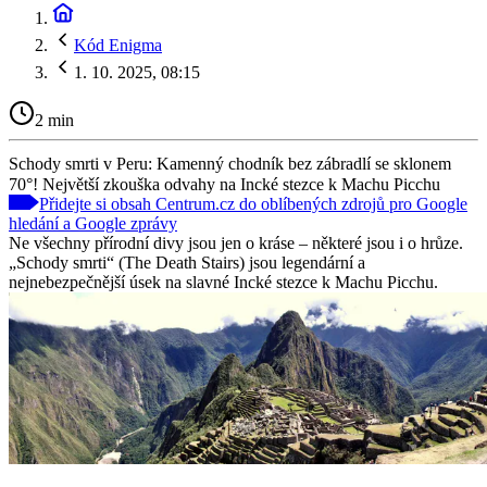
Kód Enigma
1. 10. 2025, 08:15
2 min
Schody smrti v Peru: Kamenný chodník bez zábradlí se sklonem
70°! Největší zkouška odvahy na Incké stezce k Machu Picchu
Přidejte si obsah Centrum.cz do oblíbených zdrojů pro Google
hledání a Google zprávy
Ne všechny přírodní divy jsou jen o kráse – některé jsou i o hrůze.
„Schody smrti“ (The Death Stairs) jsou legendární a
nejnebezpečnější úsek na slavné Incké stezce k Machu Picchu.