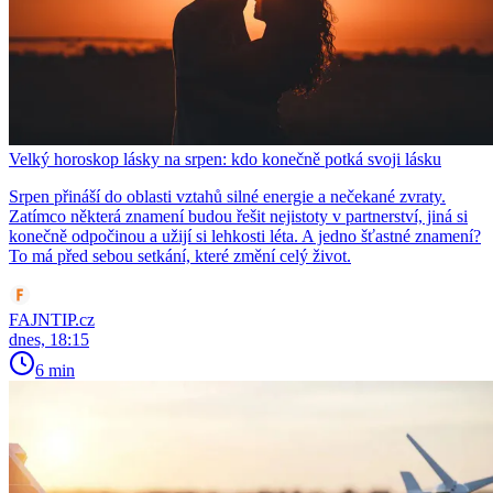
Velký horoskop lásky na srpen: kdo konečně potká svoji lásku
Srpen přináší do oblasti vztahů silné energie a nečekané zvraty.
Zatímco některá znamení budou řešit nejistoty v partnerství, jiná si
konečně odpočinou a užijí si lehkosti léta. A jedno šťastné znamení?
To má před sebou setkání, které změní celý život.
FAJNTIP.cz
dnes, 18:15
6 min