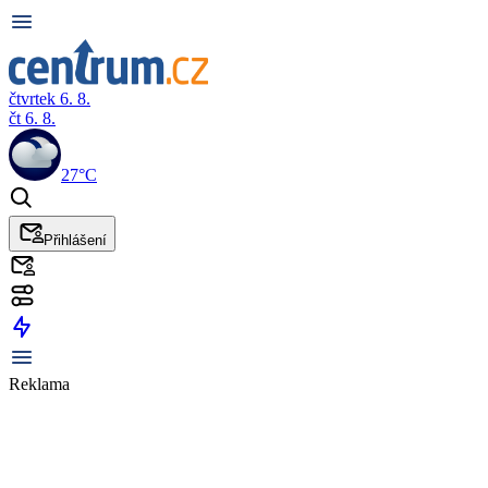
čtvrtek 6. 8.
čt 6. 8.
27°C
Přihlášení
Reklama