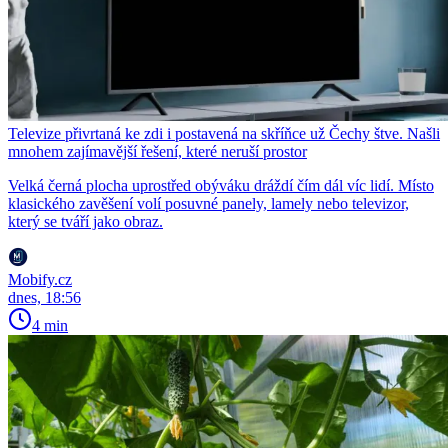
Televize přivrtaná ke zdi i postavená na skříňce už Čechy štve. Našli
mnohem zajímavější řešení, které neruší prostor
Velká černá plocha uprostřed obýváku dráždí čím dál víc lidí. Místo
klasického zavěšení volí posuvné panely, lamely nebo televizor,
který se tváří jako obraz.
Mobify.cz
dnes, 18:56
4 min