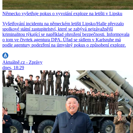
Německo vyšetřuje pokus o vyvolání exploze na letišti v Lipsku
Vyšetřování incidentu na německém letišti Lipsko/Halle převzalo
spolkové státní zastupitelství, které se zabývá nejzávažnější
kriminalitou týkající se například ohrožení bezpečnosti. Informovala
o tom ve čtvrtek agentura DPA. Úřad se sídlem v Karlsruhe má
podle agentury podezření na úmyslný pokus o způsobení exploze.
Aktuálně.cz - Zprávy
dnes, 18:29