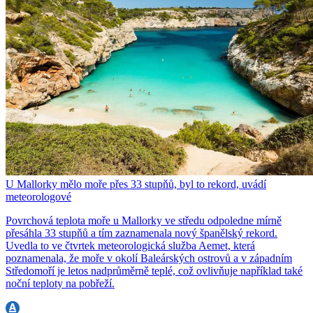
U Mallorky mělo moře přes 33 stupňů, byl to rekord, uvádí
meteorologové
Povrchová teplota moře u Mallorky ve středu odpoledne mírně
přesáhla 33 stupňů a tím zaznamenala nový španělský rekord.
Uvedla to ve čtvrtek meteorologická služba Aemet, která
poznamenala, že moře v okolí Baleárských ostrovů a v západním
Středomoří je letos nadprůměrně teplé, což ovlivňuje například také
noční teploty na pobřeží.