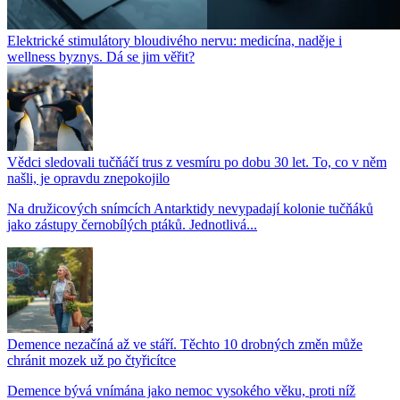
Elektrické stimulátory bloudivého nervu: medicína, naděje i
wellness byznys. Dá se jim věřit?
Vědci sledovali tučňáčí trus z vesmíru po dobu 30 let. To, co v něm
našli, je opravdu znepokojilo
Na družicových snímcích Antarktidy nevypadají kolonie tučňáků
jako zástupy černobílých ptáků. Jednotlivá...
Demence nezačíná až ve stáří. Těchto 10 drobných změn může
chránit mozek už po čtyřicítce
Demence bývá vnímána jako nemoc vysokého věku, proti níž