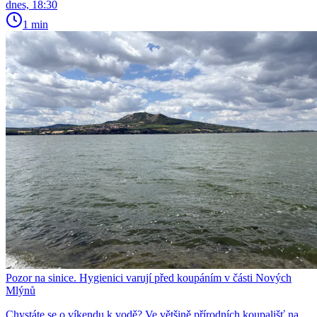
dnes, 18:30
1 min
Pozor na sinice. Hygienici varují před koupáním v části Nových
Mlýnů
Chystáte se o víkendu k vodě? Ve většině přírodních koupališť na