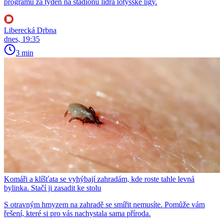
programu za týden na stadionu lídra lotyšské ligy.
Liberecká Drbna
dnes, 19:35
3 min
Komáři a klíšťata se vyhýbají zahradám, kde roste tahle levná
bylinka. Stačí ji zasadit ke stolu
S otravným hmyzem na zahradě se smířit nemusíte. Pomůže vám
řešení, které si pro vás nachystala sama příroda.