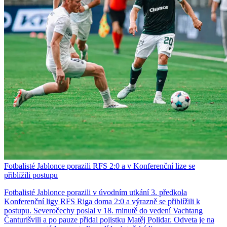
Fotbalisté Jablonce porazili RFS 2:0 a v Konferenční lize se
přiblížili postupu
Fotbalisté Jablonce porazili v úvodním utkání 3. předkola
Konferenční ligy RFS Riga doma 2:0 a výrazně se přiblížili k
postupu. Severočechy poslal v 18. minutě do vedení Vachtang
Čanturišvili a po pauze přidal pojistku Matěj Polidar. Odveta je na