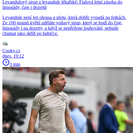
Levandulový sirup z levandule lékařské: Fialová letní zásoba do
limonády, čaje i dezertů
Levandule není jen okrasa u plotu, která dobře vypadá na fotkách.
Ze 100 gramů květů uděláte voňavý sirup, který se hodí do čaje,
limonády i na dezerty, a když se nepřežene louhování, nebude
chutnat jako skříň po babičce.
Cooky.cz
dnes, 19:12
3 min