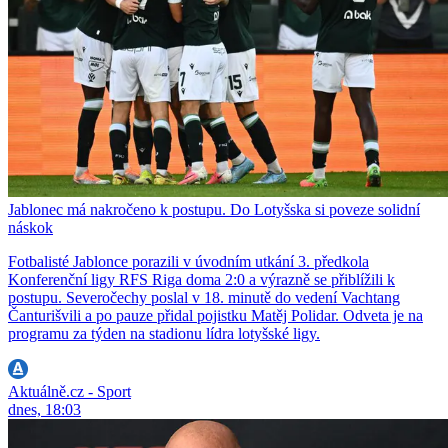
Jablonec má nakročeno k postupu. Do Lotyšska si poveze solidní
náskok
Fotbalisté Jablonce porazili v úvodním utkání 3. předkola
Konferenční ligy RFS Riga doma 2:0 a výrazně se přiblížili k
postupu. Severočechy poslal v 18. minutě do vedení Vachtang
Čanturišvili a po pauze přidal pojistku Matěj Polidar. Odveta je na
programu za týden na stadionu lídra lotyšské ligy.
Aktuálně.cz - Sport
dnes, 18:03