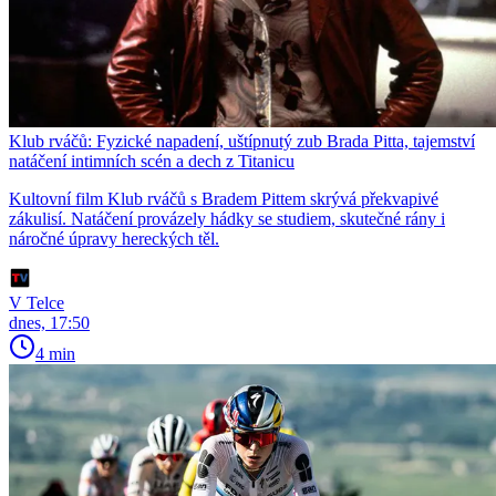
Klub rváčů: Fyzické napadení, uštípnutý zub Brada Pitta, tajemství
natáčení intimních scén a dech z Titanicu
Kultovní film Klub rváčů s Bradem Pittem skrývá překvapivé
zákulisí. Natáčení provázely hádky se studiem, skutečné rány i
náročné úpravy hereckých těl.
V Telce
dnes, 17:50
4 min