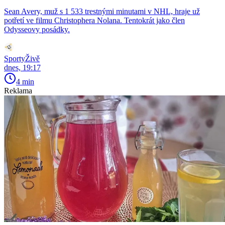
Sean Avery, muž s 1 533 trestnými minutami v NHL, hraje už
potřetí ve filmu Christophera Nolana. Tentokrát jako člen
Odysseovy posádky.
SportyŽivě
dnes, 19:17
4 min
Reklama