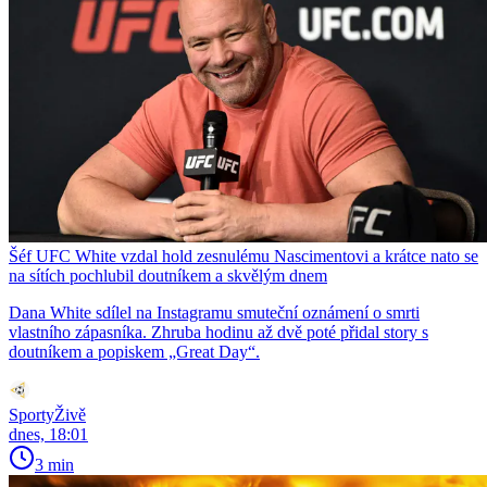
Šéf UFC White vzdal hold zesnulému Nascimentovi a krátce nato se
na sítích pochlubil doutníkem a skvělým dnem
Dana White sdílel na Instagramu smuteční oznámení o smrti
vlastního zápasníka. Zhruba hodinu až dvě poté přidal story s
doutníkem a popiskem „Great Day“.
SportyŽivě
dnes, 18:01
3 min