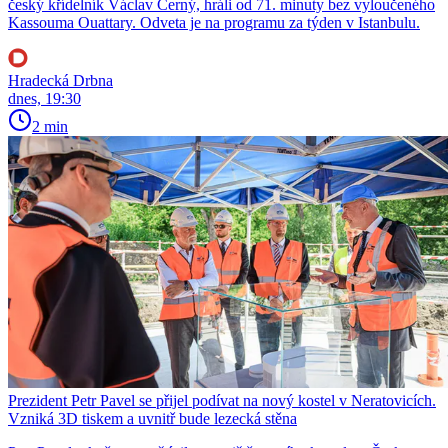
český křídelník Václav Černý, hráli od 71. minuty bez vyloučeného
Kassouma Ouattary. Odveta je na programu za týden v Istanbulu.
Hradecká Drbna
dnes, 19:30
2 min
Prezident Petr Pavel se přijel podívat na nový kostel v Neratovicích.
Vzniká 3D tiskem a uvnitř bude lezecká stěna