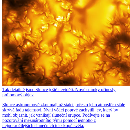
Tak detailně jsme Slunce ještě neviděli. Nové snímky přinesly
průlomový objev
Slunce astronomové zkoumají už staletí, přesto jeho atmosféra stále
skrývá řadu tajemství. Nyní vědci poprvé zachytili jev, který by
mohl objasnit, jak vznikají sluneční erupce. Podívejte se na
pozorování mezinárodního týmu pomocí jednoho z
nejpokročilejších slunečních teleskopů světa.