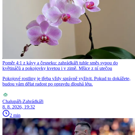
Poměr 4:1 z kávy a česneku: zahrádkáři tuhle směs sypou do
květináčů a pokojovky kvetou i v zimě. Mšice z ní utečou
Pokojové rostliny je třeba vždy správně vyživit. Pokud to dokážete,
budou vám dělat radost po opravdu dlouhá léta.
Chalupáři-Zahrádkáři
8. 8. 2026, 19:32
2 min