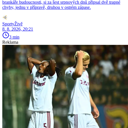
brankáře budoucnosti, si za šest srpnových dnů připsal dvě trapné
chyby, jednu v přípravě, druhou v ostrém zápase.
SportyŽivě
8. 8. 2026, 20:21
3 min
Reklama