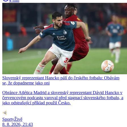
4 min
Slovenský reprezentant Hancko pálí do českého fotbalu: Obávám
se, že dopadneme jako oni
Obránce Atlética Madrid a slovenský reprezentant Dávid Hancko v
červencovém podcastu varoval před stagnací slovenského fotbalu, a
jako odstrašující příklad použil Česko.
SportyŽivě
8. 8. 2026, 21:43