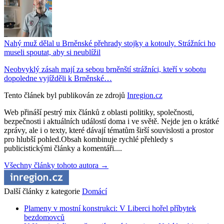
Nahý muž dělal u Brněnské přehrady stojky a kotouly. Strážníci ho
museli spoutat, aby si neublížil
Neobvyklý zásah mají za sebou brněnští strážníci, kteří v sobotu
dopoledne vyjížděli k Brněnské…
Tento článek byl publikován ze zdrojů
Inregion.cz
Web přináší pestrý mix článků z oblasti politiky, společnosti,
bezpečnosti i aktuálních událostí doma i ve světě. Nejde jen o krátké
zprávy, ale i o texty, které dávají tématům širší souvislosti a prostor
pro hlubší pohled.Obsah kombinuje rychlé přehledy s
publicistickými články a komentáři....
Všechny články tohoto autora →
Další články z kategorie
Domácí
Plameny v mostní konstrukci: V Liberci hořel příbytek
bezdomovců