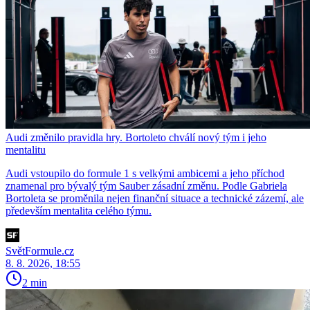
Audi změnilo pravidla hry. Bortoleto chválí nový tým i jeho
mentalitu
Audi vstoupilo do formule 1 s velkými ambicemi a jeho příchod
znamenal pro bývalý tým Sauber zásadní změnu. Podle Gabriela
Bortoleta se proměnila nejen finanční situace a technické zázemí, ale
především mentalita celého týmu.
SvětFormule.cz
8. 8. 2026, 18:55
2 min