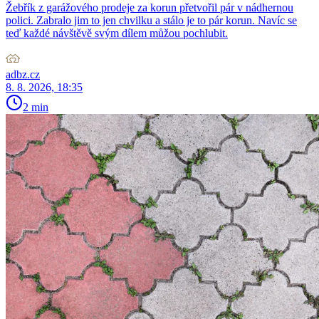
Žebřík z garážového prodeje za korun přetvořil pár v nádhernou
polici. Zabralo jim to jen chvilku a stálo je to pár korun. Navíc se
teď každé návštěvě svým dílem můžou pochlubit.
adbz.cz
8. 8. 2026, 18:35
2 min