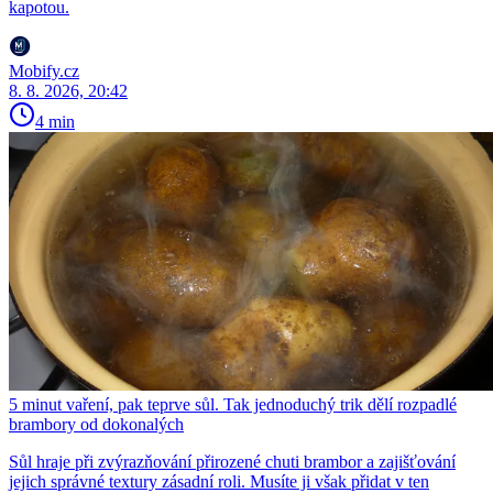
kapotou.
Mobify.cz
8. 8. 2026, 20:42
4 min
5 minut vaření, pak teprve sůl. Tak jednoduchý trik dělí rozpadlé
brambory od dokonalých
Sůl hraje při zvýrazňování přirozené chuti brambor a zajišťování
jejich správné textury zásadní roli. Musíte ji však přidat v ten