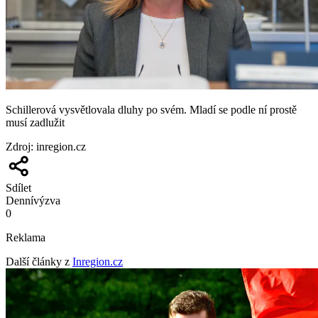
Schillerová vysvětlovala dluhy po svém. Mladí se podle ní prostě
musí zadlužit
Zdroj
:
inregion.cz
Sdílet
Denní
výzva
0
Reklama
Další články z
Inregion.cz