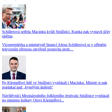
Schillerová setřela Macinku kvůli Strážnici. Kupka pak vystavil účet
oběma
Vicepremiérka a ministryně financí Alena Schillerová se v přímém
televizním přenosu otevřeně postavila proti…
Po Klempířovi lidé ve Strážnici vypískali i Macinku. Ministr si pak
poplakal nad „kyselými dušemi“
Návštěvníci Mezinárodního folklorního festivalu Strážnice vypískali
po ministru kultury Otovi Klempířovi...