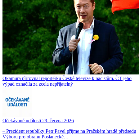
Okamura přirovnal reportérku České televize k nacistům. ČT jeho
výpad označila za zcela nepřijatelný
Očekávané události 29. června 2026
– Prezident republiky Petr Pavel přijme na Pražském hradě předsedu
Výboru pro obranu Poslanecké…