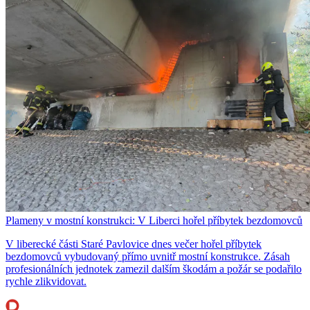
Plameny v mostní konstrukci: V Liberci hořel příbytek bezdomovců
V liberecké části Staré Pavlovice dnes večer hořel příbytek
bezdomovců vybudovaný přímo uvnitř mostní konstrukce. Zásah
profesionálních jednotek zamezil dalším škodám a požár se podařilo
rychle zlikvidovat.