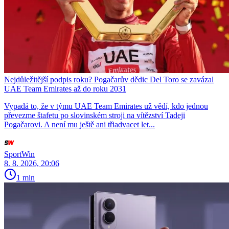
Nejdůležitější podpis roku? Pogačarův dědic Del Toro se zavázal
UAE Team Emirates až do roku 2031
Vypadá to, že v týmu UAE Team Emirates už vědí, kdo jednou
převezme štafetu po slovinském stroji na vítězství Tadeji
Pogačarovi. A není mu ještě ani třiadvacet let...
SportWin
8. 8. 2026, 20:06
1 min