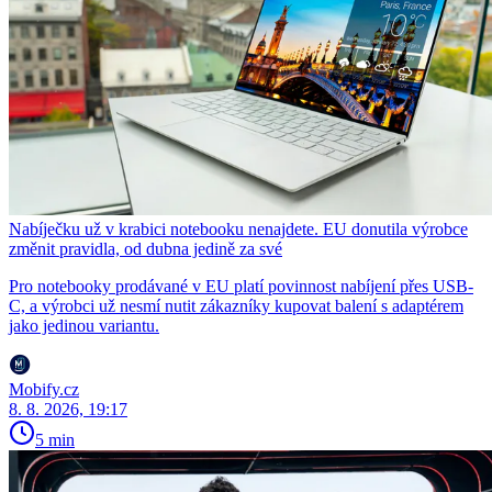
Nabíječku už v krabici notebooku nenajdete. EU donutila výrobce
změnit pravidla, od dubna jedině za své
Pro notebooky prodávané v EU platí povinnost nabíjení přes USB-
C, a výrobci už nesmí nutit zákazníky kupovat balení s adaptérem
jako jedinou variantu.
Mobify.cz
8. 8. 2026, 19:17
5 min