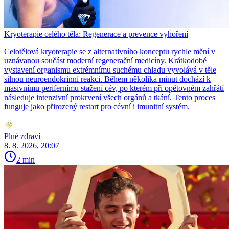
Kryoterapie celého těla: Regenerace a prevence vyhoření
Celotělová kryoterapie se z alternativního konceptu rychle mění v
uznávanou součást moderní regenerační medicíny. Krátkodobé
vystavení organismu extrémnímu suchému chladu vyvolává v těle
silnou neuroendokrinní reakci. Během několika minut dochází k
masivnímu perifernímu stažení cév, po kterém při opětovném zahřátí
následuje intenzivní prokrvení všech orgánů a tkání. Tento proces
funguje jako přirozený restart pro cévní i imunitní systém.
Plné zdraví
8. 8. 2026, 20:07
2 min