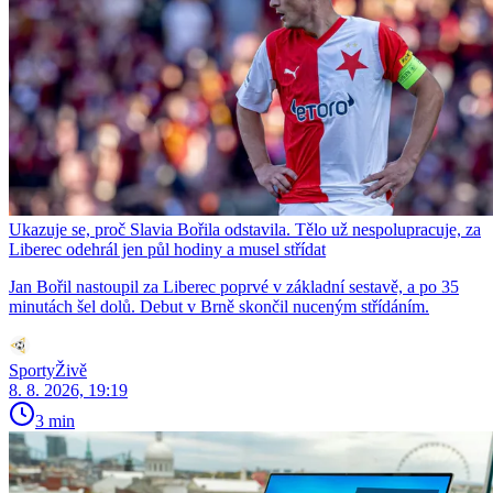
Ukazuje se, proč Slavia Bořila odstavila. Tělo už nespolupracuje, za
Liberec odehrál jen půl hodiny a musel střídat
Jan Bořil nastoupil za Liberec poprvé v základní sestavě, a po 35
minutách šel dolů. Debut v Brně skončil nuceným střídáním.
SportyŽivě
8. 8. 2026, 19:19
3 min