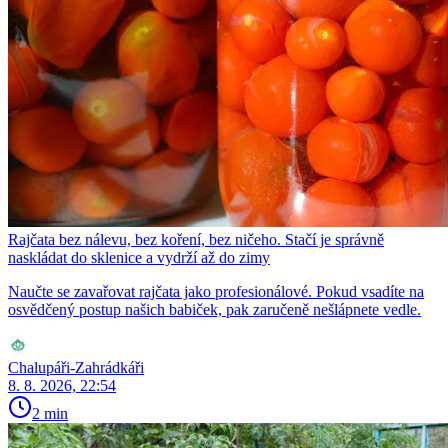
Rajčata bez nálevu, bez koření, bez ničeho. Stačí je správně
naskládat do sklenice a vydrží až do zimy
Naučte se zavařovat rajčata jako profesionálové. Pokud vsadíte na
osvědčený postup našich babiček, pak zaručeně nešlápnete vedle.
Chalupáři-Zahrádkáři
8. 8. 2026, 22:54
2 min