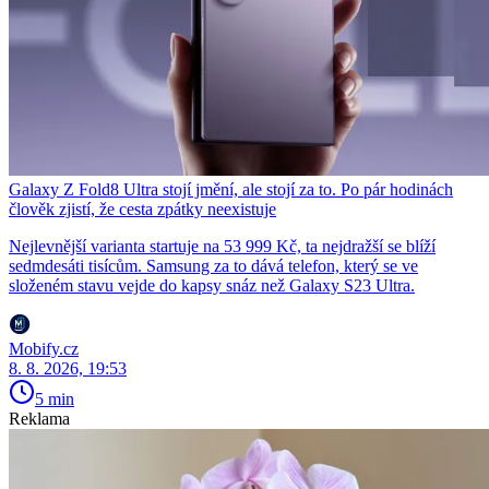
Galaxy Z Fold8 Ultra stojí jmění, ale stojí za to. Po pár hodinách
člověk zjistí, že cesta zpátky neexistuje
Nejlevnější varianta startuje na 53 999 Kč, ta nejdražší se blíží
sedmdesáti tisícům. Samsung za to dává telefon, který se ve
složeném stavu vejde do kapsy snáz než Galaxy S23 Ultra.
Mobify.cz
8. 8. 2026, 19:53
5 min
Reklama