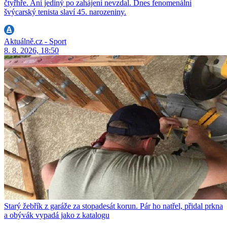
čtyřhře. Ani jediný po zahájení nevzdal. Dnes fenomenální
švýcarský tenista slaví 45. narozeniny.
Aktuálně.cz - Sport
8. 8. 2026, 18:50
Starý žebřík z garáže za stopadesát korun. Pár ho natřel, přidal prkna
a obývák vypadá jako z katalogu