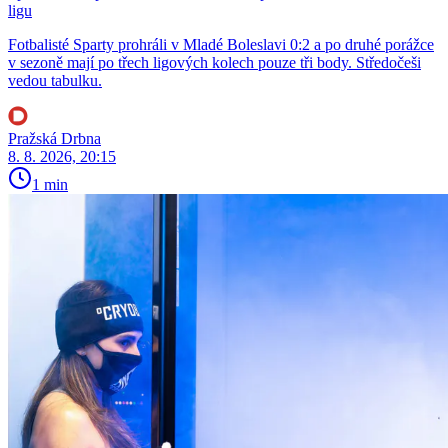
ligu
Fotbalisté Sparty prohráli v Mladé Boleslavi 0:2 a po druhé porážce
v sezoně mají po třech ligových kolech pouze tři body. Středočeši
vedou tabulku.
Pražská Drbna
8. 8. 2026, 20:15
1 min