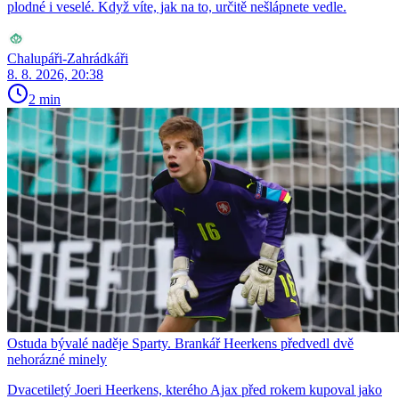
plodné i veselé. Když víte, jak na to, určitě nešlápnete vedle.
Chalupáři-Zahrádkáři
8. 8. 2026, 20:38
2 min
Ostuda bývalé naděje Sparty. Brankář Heerkens předvedl dvě
nehorázné minely
Dvacetiletý Joeri Heerkens, kterého Ajax před rokem kupoval jako