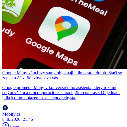
Google Mapy vám brzy samy objednají jídlo cestou domů. Stačí se
zeptat a AI zařídí zbytek za vás
Google proměnil Mapy v konverzačního asistenta, který rozumí
celým větám a umí doporučit restauraci přímo na trase. Objednání
jídla jedním dotazem se ale teprve chystá.
Mobify.cz
8. 8. 2026, 21:46