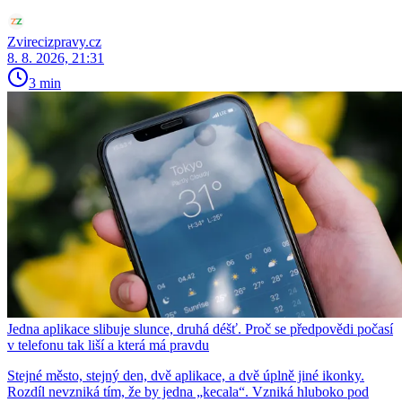
Zvirecizpravy.cz
8. 8. 2026, 21:31
3 min
Jedna aplikace slibuje slunce, druhá déšť. Proč se předpovědi počasí
v telefonu tak liší a která má pravdu
Stejné město, stejný den, dvě aplikace, a dvě úplně jiné ikonky.
Rozdíl nevzniká tím, že by jedna „kecala“. Vzniká hluboko pod