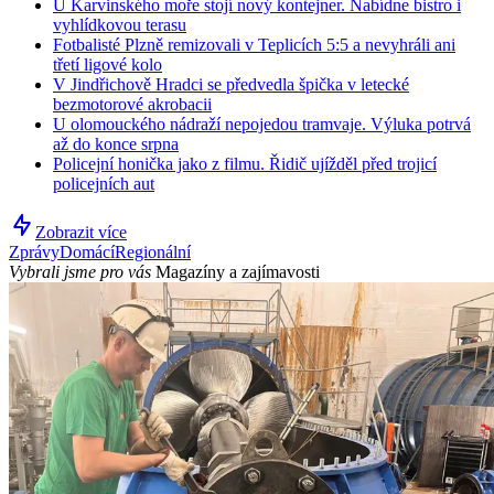
U Karvinského moře stojí nový kontejner. Nabídne bistro i
vyhlídkovou terasu
Fotbalisté Plzně remizovali v Teplicích 5:5 a nevyhráli ani
třetí ligové kolo
V Jindřichově Hradci se předvedla špička v letecké
bezmotorové akrobacii
U olomouckého nádraží nepojedou tramvaje. Výluka potrvá
až do konce srpna
Policejní honička jako z filmu. Řidič ujížděl před trojicí
policejních aut
Zobrazit více
Zprávy
Domácí
Regionální
Vybrali jsme pro vás
Magazíny a zajímavosti