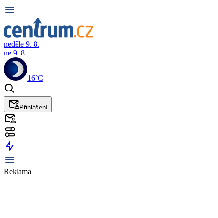
neděle 9. 8.
ne 9. 8.
16°C
Přihlášení
Reklama