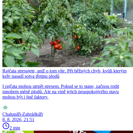
Rajčata stresujete, aniž o tom víte. Pět běžných chyb, kvůli kterým
keře nasadí sotva třetinu plodů
I rajčata mohou utrpět stresem. Pokud se to stane, začnou rodit
mnohem méně plodů. Ale na vině jejich neuspokojivého stavu
mohou být i jiné faktory.
Chalupáři-Zahrádkáři
8. 8. 2026, 21:51
2 min