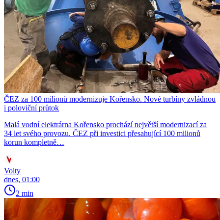
ČEZ za 100 milionů modernizuje Kořensko. Nové turbíny zvládnou
i poloviční průtok
Malá vodní elektrárna Kořensko prochází největší modernizací za
34 let svého provozu. ČEZ při investici přesahující 100 milionů
korun kompletně…
Volty
dnes, 01:00
2 min