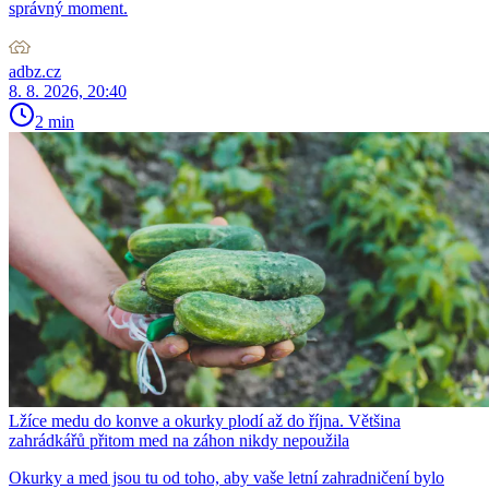
správný moment.
adbz.cz
8. 8. 2026, 20:40
2 min
Lžíce medu do konve a okurky plodí až do října. Většina
zahrádkářů přitom med na záhon nikdy nepoužila
Okurky a med jsou tu od toho, aby vaše letní zahradničení bylo