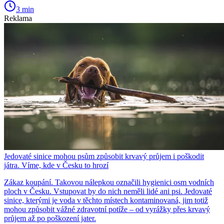
3 min
Reklama
Jedovaté sinice mohou psům způsobit krvavý průjem i poškodit
játra. Víme, kde v Česku to hrozí
Zákaz koupání. Takovou nálepkou označili hygienici osm vodních
ploch v Česku. Vstupovat by do nich neměli lidé ani psi. Jedovaté
sinice, kterými je voda v těchto místech kontaminovaná, jim totiž
mohou způsobit vážné zdravotní potíže – od vyrážky přes krvavý
průjem až po poškození jater.