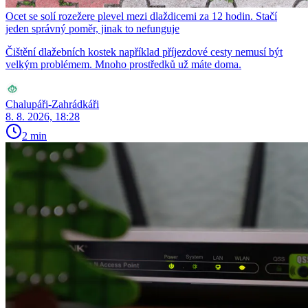
Ocet se solí rozežere plevel mezi dlaždicemi za 12 hodin. Stačí
jeden správný poměr, jinak to nefunguje
Čištění dlažebních kostek například příjezdové cesty nemusí být
velkým problémem. Mnoho prostředků už máte doma.
Chalupáři-Zahrádkáři
8. 8. 2026, 18:28
2 min