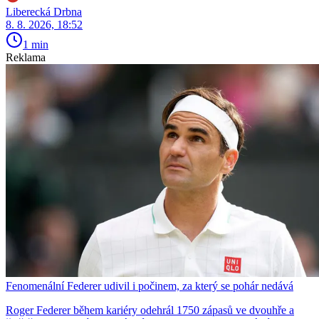
Liberecká Drbna
8. 8. 2026, 18:52
1 min
Reklama
Fenomenální Federer udivil i počinem, za který se pohár nedává
Roger Federer během kariéry odehrál 1750 zápasů ve dvouhře a