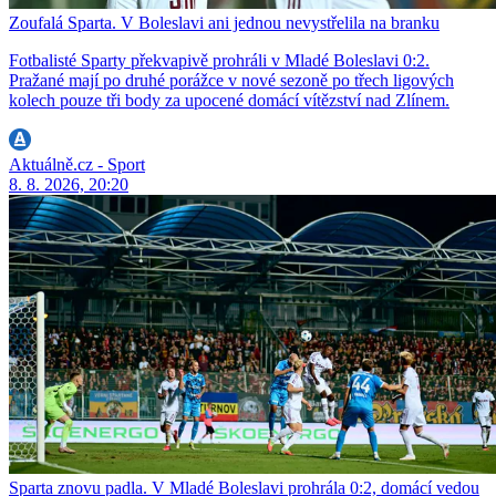
Zoufalá Sparta. V Boleslavi ani jednou nevystřelila na branku
Fotbalisté Sparty překvapivě prohráli v Mladé Boleslavi 0:2.
Pražané mají po druhé porážce v nové sezoně po třech ligových
kolech pouze tři body za upocené domácí vítězství nad Zlínem.
Aktuálně.cz - Sport
8. 8. 2026, 20:20
Sparta znovu padla. V Mladé Boleslavi prohrála 0:2, domácí vedou