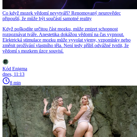
Co když mozek vědomí nevytváří? Renomovaný neurovědec
připouští, že může být součástí samotné reality
Když poškodíte určitou část mozku, může zmizet schopnost
rozpoznávat tváře. Anestetika dokážou vědomí na čas vypnout.
Elektrická stimulace mozku může vyvolat vjemy, vzpomínky nebo
změnit prožívání vlastního těla. Není tedy příliš odvážné tvrdit, že
vědomí s mozkem úzce souvisí.
Kód Enigma
dnes, 11:13
8 min