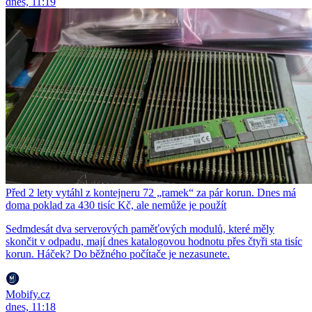
dnes, 11:19
Před 2 lety vytáhl z kontejneru 72 „ramek“ za pár korun. Dnes má
doma poklad za 430 tisíc Kč, ale nemůže je použít
Sedmdesát dva serverových paměťových modulů, které měly
skončit v odpadu, mají dnes katalogovou hodnotu přes čtyři sta tisíc
korun. Háček? Do běžného počítače je nezasunete.
Mobify.cz
dnes, 11:18