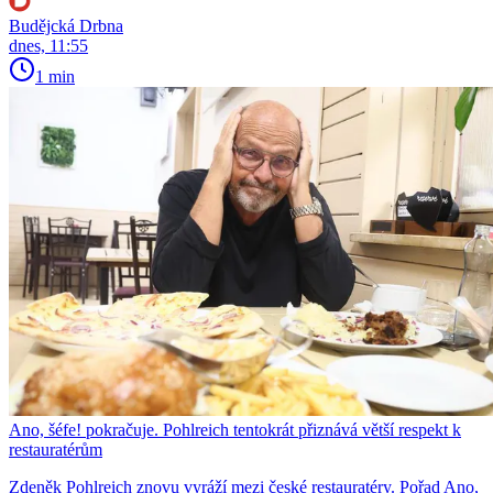
Budějcká Drbna
dnes, 11:55
1 min
Ano, šéfe! pokračuje. Pohlreich tentokrát přiznává větší respekt k
restauratérům
Zdeněk Pohlreich znovu vyráží mezi české restauratéry. Pořad Ano,