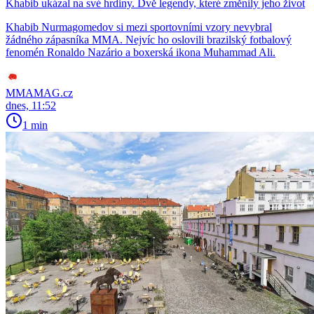
Khabib ukázal na své hrdiny. Dvě legendy, které změnily jeho život
Khabib Nurmagomedov si mezi sportovními vzory nevybral
žádného zápasníka MMA. Nejvíc ho oslovili brazilský fotbalový
fenomén Ronaldo Nazário a boxerská ikona Muhammad Ali.
MMAMAG.cz
dnes, 11:52
1 min