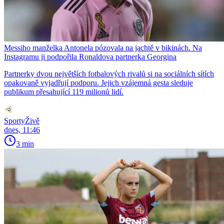
Messiho manželka Antonela pózovala na jachtě v bikinách. Na
Instagramu ji podpořila Ronaldova partnerka Georgina
Partnerky dvou největších fotbalových rivalů si na sociálních sítích
opakovaně vyjadřují podporu. Jejich vzájemná gesta sleduje
publikum přesahující 119 milionů lidí.
SportyŽivě
dnes, 11:46
3 min