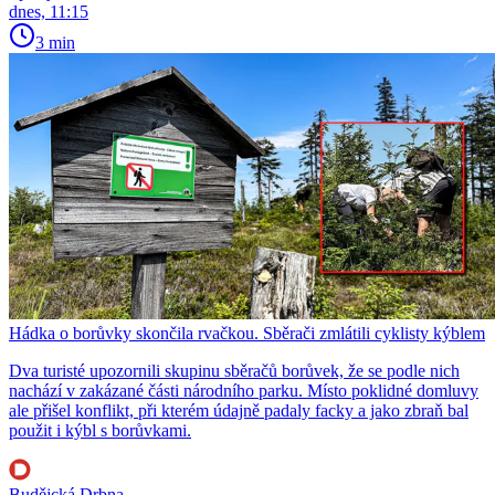
dnes, 11:15
3 min
Hádka o borůvky skončila rvačkou. Sběrači zmlátili cyklisty kýblem
Dva turisté upozornili skupinu sběračů borůvek, že se podle nich
nachází v zakázané části národního parku. Místo poklidné domluvy
ale přišel konflikt, při kterém údajně padaly facky a jako zbraň bal
použit i kýbl s borůvkami.
Budějcká Drbna