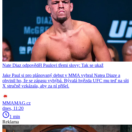
Nate Diaz odpověděl Paulovi třemi slovy: Tak se ukaž
Jake Paul si pro plánovaný debut v MMA vybral Natea Diaze a
obvinil ho, že se zápasu vyhýbá. Bývalá hvězda UFC mu teď na síti
X stručně vzkázala, aby za ní přišel.
MMAMAG.cz
dnes, 11:20
1 min
Reklama