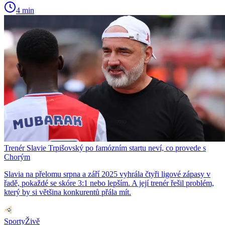
4 min
Trenér Slavie Trpišovský po famózním startu neví, co provede s
Chorým
Slavia na přelomu srpna a září 2025 vyhrála čtyři ligové zápasy v
řadě, pokaždé se skóre 3:1 nebo lepším. A její trenér řešil problém,
který by si většina konkurentů přála mít.
SportyŽivě