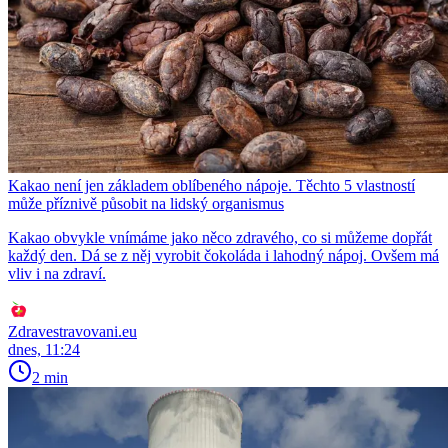
Kakao není jen základem oblíbeného nápoje. Těchto 5 vlastností
může příznivě působit na lidský organismus
Kakao obvykle vnímáme jako něco zdravého, co si můžeme dopřát
každý den. Dá se z něj vyrobit čokoláda i lahodný nápoj. Ovšem má
vliv i na zdraví.
Zdravestravovani.eu
dnes, 11:24
2 min