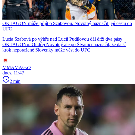
OKTAGON může přijít o Szabovou. Novotný naznačil její cestu do
UFC
Lucia Szabová po výhře nad Lucií Pudilovou dál drží dva pásy
OKTAGONu. Ondřej Novotný ale po Štvanici naznačil, že další
krok neporažené Slovenky může vést do UFC.
MMAMAG.cz
dnes, 11:47
2 min