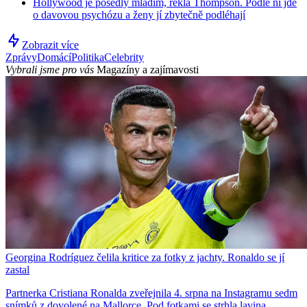
Hollywood je posedlý mládím, řekla Thompson. Podle ní jde
o davovou psychózu a ženy jí zbytečně podléhají
Zobrazit více
Zprávy
Domácí
Politika
Celebrity
Vybrali jsme pro vás
Magazíny a zajímavosti
Georgina Rodríguez čelila kritice za fotky z jachty. Ronaldo se jí
zastal
Partnerka Cristiana Ronalda zveřejnila 4. srpna na Instagramu sedm
snímků z dovolené na Mallorce. Pod fotkami se strhla lavina