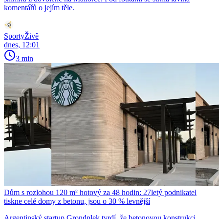
komentářů o jejím těle.
SportyŽivě
dnes, 12:01
3 min
Dům s rozlohou 120 m² hotový za 48 hodin: 27letý podnikatel
tiskne celé domy z betonu, jsou o 30 % levnější
Argentinský startup Grondplek tvrdí, že betonovou konstrukci