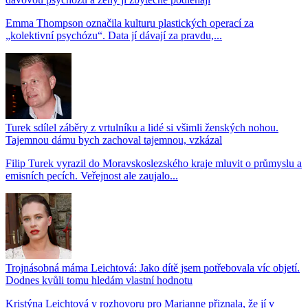
Emma Thompson označila kulturu plastických operací za
„kolektivní psychózu“. Data jí dávají za pravdu,...
Turek sdílel záběry z vrtulníku a lidé si všimli ženských nohou.
Tajemnou dámu bych zachoval tajemnou, vzkázal
Filip Turek vyrazil do Moravskoslezského kraje mluvit o průmyslu a
emisních pecích. Veřejnost ale zaujalo...
Trojnásobná máma Leichtová: Jako dítě jsem potřebovala víc objetí.
Dodnes kvůli tomu hledám vlastní hodnotu
Kristýna Leichtová v rozhovoru pro Marianne přiznala, že jí v