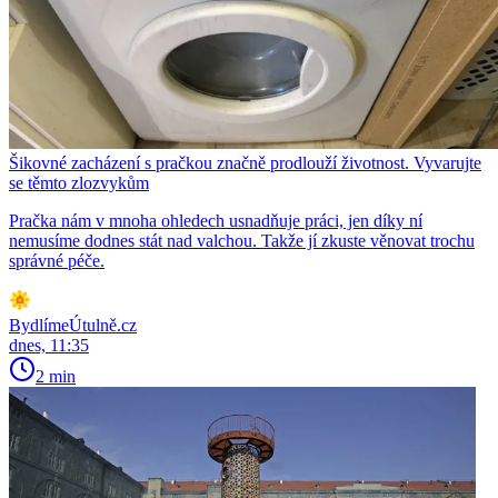
Šikovné zacházení s pračkou značně prodlouží životnost. Vyvarujte
se těmto zlozvykům
Pračka nám v mnoha ohledech usnadňuje práci, jen díky ní
nemusíme dodnes stát nad valchou. Takže jí zkuste věnovat trochu
správné péče.
BydlímeÚtulně.cz
dnes, 11:35
2 min