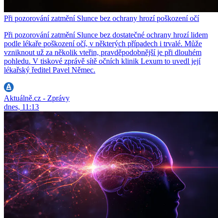
Při pozorování zatmění Slunce bez ochrany hrozí poškození očí
Při pozorování zatmění Slunce bez dostatečné ochrany hrozí lidem
podle lékaře poškození očí, v některých případech i trvalé. Může
vzniknout už za několik vteřin, pravděpodobnější je při dlouhém
pohledu. V tiskové zprávě sítě očních klinik Lexum to uvedl její
lékařský ředitel Pavel Němec.
Aktuálně.cz - Zprávy
dnes, 11:13