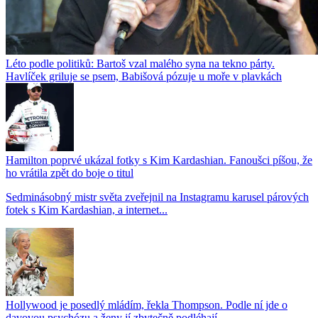
Léto podle politiků: Bartoš vzal malého syna na tekno párty.
Havlíček griluje se psem, Babišová pózuje u moře v plavkách
Hamilton poprvé ukázal fotky s Kim Kardashian. Fanoušci píšou, že
ho vrátila zpět do boje o titul
Sedminásobný mistr světa zveřejnil na Instagramu karusel párových
fotek s Kim Kardashian, a internet...
Hollywood je posedlý mládím, řekla Thompson. Podle ní jde o
davovou psychózu a ženy jí zbytečně podléhají