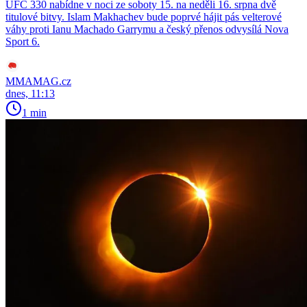
UFC 330 nabídne v noci ze soboty 15. na neděli 16. srpna dvě
titulové bitvy. Islam Makhachev bude poprvé hájit pás velterové
váhy proti Ianu Machado Garrymu a český přenos odvysílá Nova
Sport 6.
MMAMAG.cz
dnes, 11:13
1 min