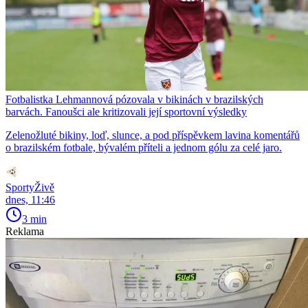
Fotbalistka Lehmannová pózovala v bikinách v brazilských
barvách. Fanoušci ale kritizovali její sportovní výsledky
Zelenožluté bikiny, loď, slunce, a pod příspěvkem lavina komentářů
o brazilském fotbale, bývalém příteli a jednom gólu za celé jaro.
SportyŽivě
dnes, 11:46
3 min
Reklama