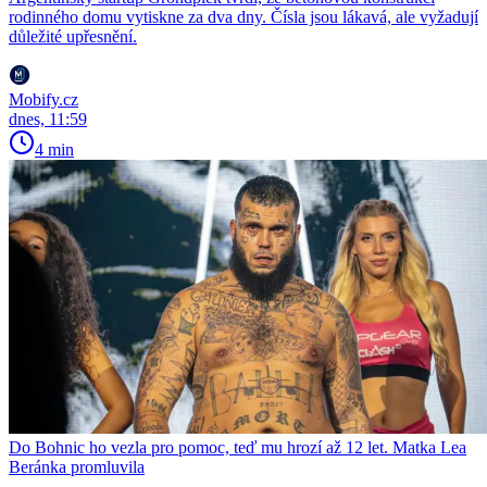
rodinného domu vytiskne za dva dny. Čísla jsou lákavá, ale vyžadují
důležité upřesnění.
Mobify.cz
dnes, 11:59
4 min
Do Bohnic ho vezla pro pomoc, teď mu hrozí až 12 let. Matka Lea
Beránka promluvila