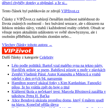
dětství chyběly doteky a objímání, a že si...
Tento článek byl publikován ze zdrojů
VIPživot.cz
Články z VIPŽivot.cz nabízejí čtenářům možnost nahlédnout do
života známých osobností – bez bulvární senzace, ale s důrazem na
lidskou stránku slávy, vztahů i každodenní reality celebrit. Obsah se
věnuje nejen aktuálním událostem ve světě showbyznysu, ale i
osobním příběhům, kariérním zlomům nebo...
Všechny články tohoto autora →
Další články z kategorie
Celebrity
Léto podle politiků: Bartoš vzal malého syna na tekno párty.
Havlíček griluje se psem, Babišová pózuje u moře v plavkách
Zemřel Vladimír Páral. Autor Katapultu a Milenců a vrahů
odešel v den svých 94. narozenin
Hamilton poprvé ukázal fotky s Kim Kardashian. Fanoušci
píšou, že ho vrátila zpět do boje o titul
Klášterní škola a nečekaný trest: Marcela Březinová zazářila v
talkshow Petra H. Baťka
Alice Bendová ukázala proměnu domu, který jí málem spadl
na hlavu. Konečně přišla úleva