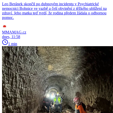
Leo Beránek skončil po dubnovém incidentu v Psychiatrické
nemocnici Bohnice ve vazbě a čelí obvinění z těžkého ublížení na
zdraví. Jeho matka teď tvrdí, že rodina předem žádala o odbornou
pomoc.
MMAMAG.cz
dnes, 11:58
1 min