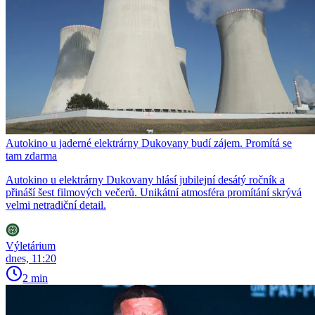
Autokino u jaderné elektrárny Dukovany budí zájem. Promítá se
tam zdarma
Autokino u elektrárny Dukovany hlásí jubilejní desátý ročník a
přináší šest filmových večerů. Unikátní atmosféra promítání skrývá
velmi netradiční detail.
Výletárium
dnes, 11:20
2 min