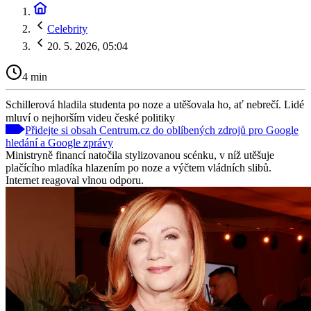
Celebrity
20. 5. 2026, 05:04
4 min
Schillerová hladila studenta po noze a utěšovala ho, ať nebrečí. Lidé
mluví o nejhorším videu české politiky
Přidejte si obsah Centrum.cz do oblíbených zdrojů pro Google
hledání a Google zprávy
Ministryně financí natočila stylizovanou scénku, v níž utěšuje
plačícího mladíka hlazením po noze a výčtem vládních slibů.
Internet reagoval vlnou odporu.