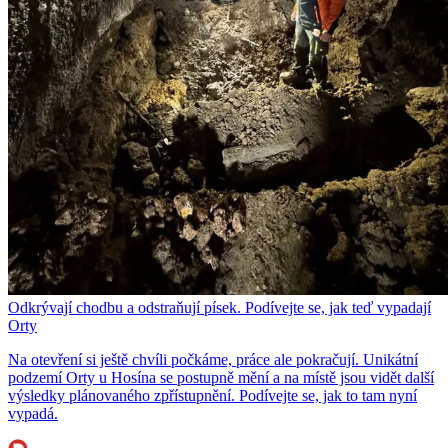
Odkrývají chodbu a odstraňují písek. Podívejte se, jak teď vypadají
Orty
Na otevření si ještě chvíli počkáme, práce ale pokračují. Unikátní
podzemí Orty u Hosína se postupně mění a na místě jsou vidět další
výsledky plánovaného zpřístupnění. Podívejte se, jak to tam nyní
vypadá.