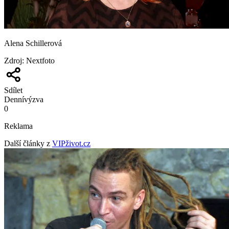
Alena Schillerová
Zdroj
:
Nextfoto
Sdílet
Denní
výzva
0
Reklama
Další články z
VIPživot.cz