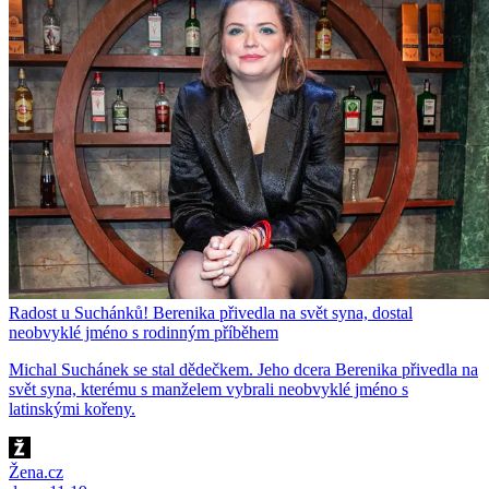
Radost u Suchánků! Berenika přivedla na svět syna, dostal
neobvyklé jméno s rodinným příběhem
Michal Suchánek se stal dědečkem. Jeho dcera Berenika přivedla na
svět syna, kterému s manželem vybrali neobvyklé jméno s
latinskými kořeny.
Žena.cz