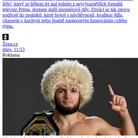
šéfe!, který se během let stal jedním z nejvýraznějších formátů
televize Prima, dostane další premiérové díly. Diváci se tak znovu
podívají do podniků, které bojují s návštěvností, kvalitou jídla,
chaosem v kuchyni nebo špatně nastaveným fungováním celého
týmu.
Žena.cz
dnes, 11:53
Reklama