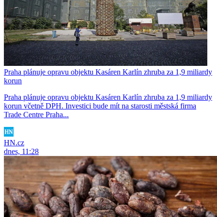
Praha plánuje opravu objektu Kasáren Karlín zhruba za 1,9 miliardy
korun
Praha plánuje opravu objektu Kasáren Karlín zhruba za 1,9 miliardy
korun včetně DPH. Investici bude mít na starosti městská firma
Trade Centre Praha...
HN.cz
dnes, 11:28