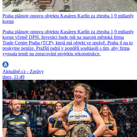
Praha plánuje opravu objektu Kasáren Karlín za zhruba 1,9 miliardy
korun
Praha plánuje opravu objektu Kasáren Karlín za zhruba 1,9 miliardy
korun včetně DPH. Investici bude mít na starosti městská firma
Trade Centre Praha (TCP), která má objekt ve správě. Praha jí na to
poskytne peníze. Pražští radní v pondělí souhlasili s tím, aby firma
vypsala tendr na zpracování projektu rekonstrukce.
Aktuálně.cz - Zprávy
dnes, 11:49