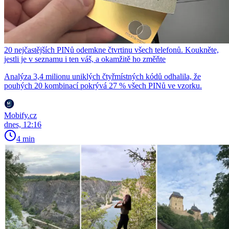
20 nejčastějších PINů odemkne čtvrtinu všech telefonů. Koukněte,
jestli je v seznamu i ten váš, a okamžitě ho změňte
Analýza 3,4 milionu uniklých čtyřmístných kódů odhalila, že
pouhých 20 kombinací pokrývá 27 % všech PINů ve vzorku.
Mobify.cz
dnes, 12:16
4 min