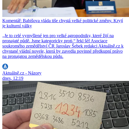
Komentář: Babišova vláda tiše chystá velké politické změny. Kryjí
je kulturní války
„Je to celé vymyšlené jen pro velké agropodniky, které žijí na
pronajaté půdě. Jsme kategoricky proti,“ řekl šéf Asociace
soukromého zemědělství ČR Jaroslav Šebek redakci Aktuálně.cz k
chystané vládní novele, která by zavedla povinné předkupní právo
na pronajatou zemědělskou půdu.
Aktuálně.cz - Názory
dnes, 12:19