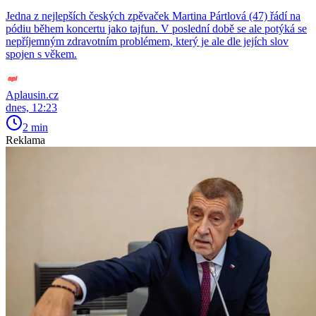
Jedna z nejlepších českých zpěvaček Martina Pártlová (47) řádí na
pódiu během koncertu jako tajfun. V poslední době se ale potýká se
nepříjemným zdravotním problémem, který je ale dle jejích slov
spojen s věkem.
Aplausin.cz
dnes, 12:23
2 min
Reklama