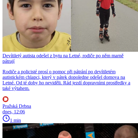
Devítiletý autista odešel z bytu na Letné, rodiče po něm marně
pátrají
Rodiče a policisté prosí o pomoc při pátrání po devítiletém
autistickém chlapci, který v pátek dopoledne odešel domova na
Letné. Od té doby ho neviděli. Rád jezdí dopravními prostředky a
také výtahem.
Pražská Drbna
dnes, 12:06
1 min