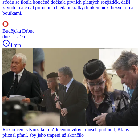
středu se flotila konečně dočkala prvních platných rozjížděk, další
závodění ale dál připomíná hledání krátkých oken mezi bezvětřím a
bouřkami.
Budějcká Drbna
dnes, 12:56
4 min
Rozloučení s Knížákem: Zdrcenou vdovu museli podpírat, Klaus
přiznal přání, aby jeho trápení už skončilo