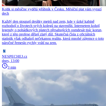
Kolik si měsíčne vydělá jeřábník v Česku. Měsíční plat vám vyrazí
dech
Každý den stoupají desítky metrů nad zem, kde v úzké kabině
rozhodují o životech svých kolegů na staveništi. Internetem kolují
legendy o pohádkových platech přesahujících osmdesát tisíc korun,
které z této profese dělají zlatý důl. Skutečná čísla z oficiálních
statistik však odhalují nečekanou realitu, která mnohé zájemce o toto
náročné řemeslo rychly vrátí na zem.
NESPECHEJ.cz
dnes, 13:00
3 min