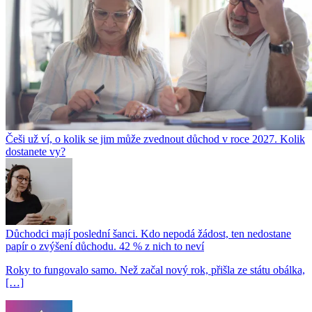
Češi už ví, o kolik se jim může zvednout důchod v roce 2027. Kolik
dostanete vy?
Důchodci mají poslední šanci. Kdo nepodá žádost, ten nedostane
papír o zvýšení důchodu. 42 % z nich to neví
Roky to fungovalo samo. Než začal nový rok, přišla ze státu obálka,
[…]