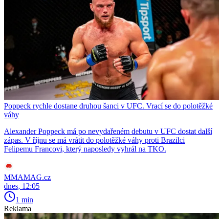
Poppeck rychle dostane druhou šanci v UFC. Vrací se do polotěžké
váhy
Alexander Poppeck má po nevydařeném debutu v UFC dostat další
zápas. V říjnu se má vrátit do polotěžké váhy proti Brazilci
Felipemu Francovi, který naposledy vyhrál na TKO.
MMAMAG.cz
dnes, 12:05
1 min
Reklama