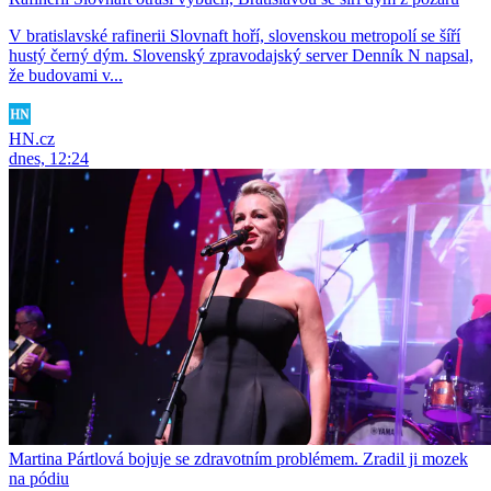
V bratislavské rafinerii Slovnaft hoří, slovenskou metropolí se šíří
hustý černý dým. Slovenský zpravodajský server Denník N napsal,
že budovami v...
HN.cz
dnes, 12:24
Martina Pártlová bojuje se zdravotním problémem. Zradil ji mozek
na pódiu