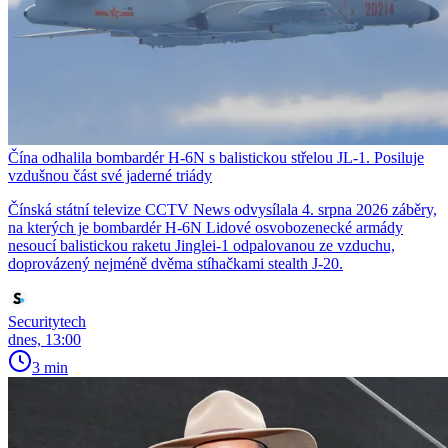
Čína odhalila bombardér H-6N s balistickou střelou JL-1. Posiluje
vzdušnou část své jaderné triády
Čínská státní televize CCTV News odvysílala 4. srpna 2026 záběry,
na kterých je bombardér H-6N Lidové osvobozenecké armády
nesoucí balistickou raketu Jinglei-1 odpalovanou ze vzduchu,
doprovázený nejméně dvěma stíhačkami stealth J-20.
Securitytech
dnes, 13:00
3 min