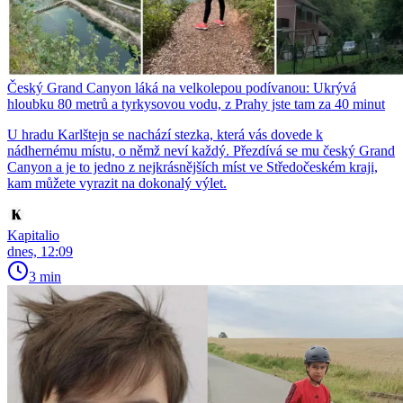
Český Grand Canyon láká na velkolepou podívanou: Ukrývá
hloubku 80 metrů a tyrkysovou vodu, z Prahy jste tam za 40 minut
U hradu Karlštejn se nachází stezka, která vás dovede k
nádhernému místu, o němž neví každý. Přezdívá se mu český Grand
Canyon a je to jedno z nejkrásnějších míst ve Středočeském kraji,
kam můžete vyrazit na dokonalý výlet.
Kapitalio
dnes, 12:09
3 min