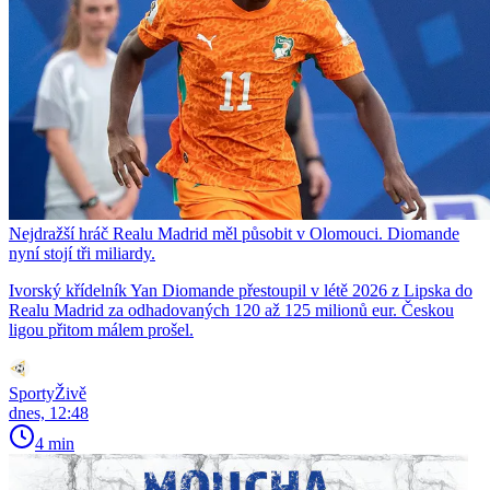
Nejdražší hráč Realu Madrid měl působit v Olomouci. Diomande
nyní stojí tři miliardy.
Ivorský křídelník Yan Diomande přestoupil v létě 2026 z Lipska do
Realu Madrid za odhadovaných 120 až 125 milionů eur. Českou
ligou přitom málem prošel.
SportyŽivě
dnes, 12:48
4 min