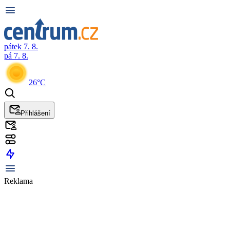
pátek 7. 8.
pá 7. 8.
26°C
Přihlášení
Reklama