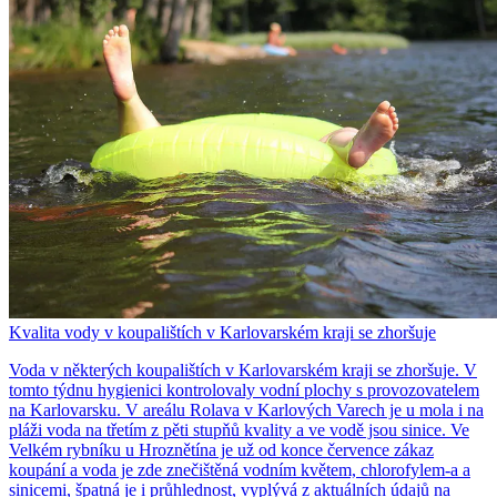
Kvalita vody v koupalištích v Karlovarském kraji se zhoršuje
Voda v některých koupalištích v Karlovarském kraji se zhoršuje. V
tomto týdnu hygienici kontrolovaly vodní plochy s provozovatelem
na Karlovarsku. V areálu Rolava v Karlových Varech je u mola i na
pláži voda na třetím z pěti stupňů kvality a ve vodě jsou sinice. Ve
Velkém rybníku u Hroznětína je už od konce července zákaz
koupání a voda je zde znečištěná vodním květem, chlorofylem-a a
sinicemi, špatná je i průhlednost, vyplývá z aktuálních údajů na