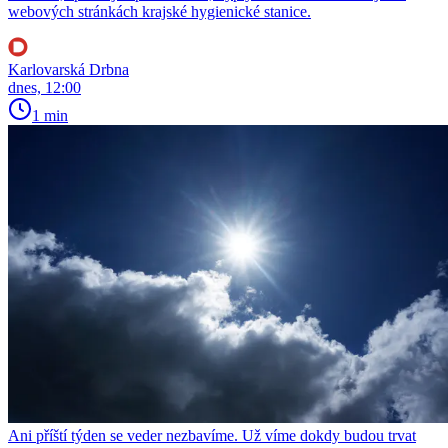
webových stránkách krajské hygienické stanice.
Karlovarská Drbna
dnes, 12:00
1 min
Ani příští týden se veder nezbavíme. Už víme dokdy budou trvat