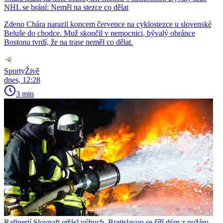
NHL se brání: Neměl na stezce co dělat
Zdeno Chára narazil koncem července na cyklostezce u slovenské
Beluše do chodce. Muž skončil v nemocnici, bývalý obránce
Bostonu tvrdí, že na trase neměl co dělat.
SportyŽivě
dnes, 12:28
3 min
Rafinerií Slovnaft otřásl výbuch, Bratislavou se šíří dým z požáru