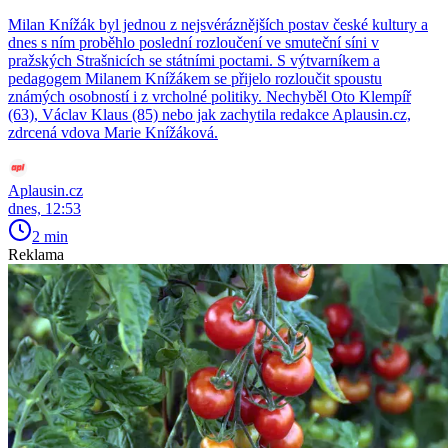
Milan Knížák byl jednou z nejsvéráznějších postav české kultury a
dnes s ním proběhlo poslední rozloučení ve smuteční síni v
pražských Strašnicích se státními poctami. S výtvarníkem a
pedagogem Milanem Knížákem se přijelo rozloučit spoustu
známých osobností i z vrcholné politiky. Nechyběl Oto Klempíř
(63), Václav Klaus (85) nebo jak zachytila redakce Aplausin.cz,
zdrcená vdova Marie Knížáková.
Aplausin.cz
dnes, 12:53
2 min
Reklama