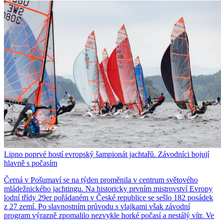
Lipno poprvé hostí evropský šampionát jachtařů. Závodníci bojují
hlavně s počasím
Černá v Pošumaví se na týden proměnila v centrum světového
mládežnického jachtingu. Na historicky prvním mistrovství Evropy
lodní třídy 29er pořádaném v České republice se sešlo 182 posádek
z 27 zemí. Po slavnostním průvodu s vlajkami však závodní
program výrazně zpomalilo nezvykle horké počasí a nestálý vítr. Ve