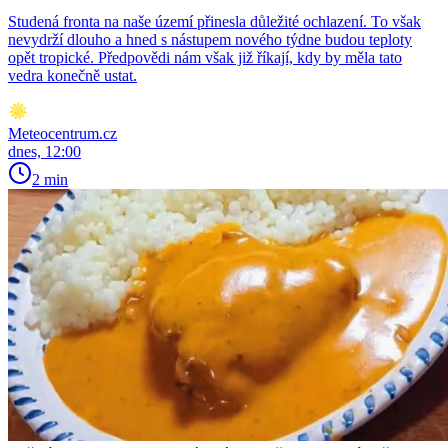
Studená fronta na naše území přinesla důležité ochlazení. To však
nevydrží dlouho a hned s nástupem nového týdne budou teploty
opět tropické. Předpovědi nám však již říkají, kdy by měla tato
vedra konečně ustat.
Meteocentrum.cz
dnes, 12:00
2 min