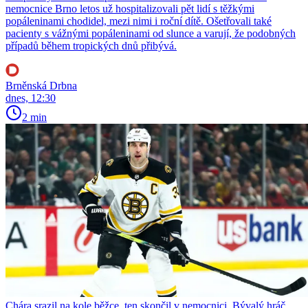
nemocnice Brno letos už hospitalizovali pět lidí s těžkými
popáleninami chodidel, mezi nimi i roční dítě. Ošetřovali také
pacienty s vážnými popáleninami od slunce a varují, že podobných
případů během tropických dnů přibývá.
Brněnská Drbna
dnes, 12:30
2 min
Chára srazil na kole běžce, ten skončil v nemocnici. Bývalý hráč