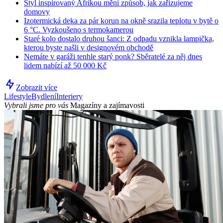
Styl inspirovaný Afrikou mění způsob, jak zařizujeme
domovy
Izotermická deka za pár korun na okně srazila teplotu v bytě o
6 °C. Vyzkoušeno s termokamerou
Staré kolo dostalo druhou šanci: Z odpadu vznikla lampička,
kterou byste našli v designovém obchodě
Nemáte v garáži tenhle starý ponk? Sběratelé za něj dnes
lidem nabízí až 50 000 Kč
Zobrazit více
Lifestyle
Bydlení
Interiery
Vybrali jsme pro vás
Magazíny a zajímavosti