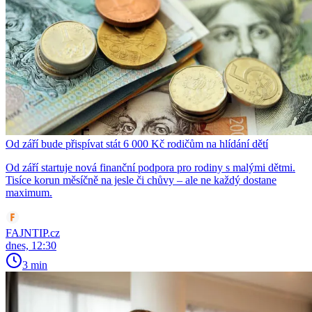
Od září bude přispívat stát 6 000 Kč rodičům na hlídání dětí
Od září startuje nová finanční podpora pro rodiny s malými dětmi.
Tisíce korun měsíčně na jesle či chůvy – ale ne každý dostane
maximum.
FAJNTIP.cz
dnes, 12:30
3 min