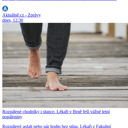
Aktuálně.cz - Zprávy
dnes, 12:30
Rozpálené chodníky i slunce. Lékaři v Brně řeší vážné letní
popáleniny
Rozpálený asfalt nebo pár hodin bez stínu. Lékaři z Fakultní