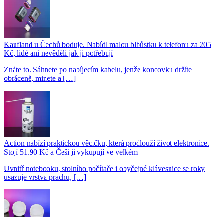
Kaufland u Čechů boduje. Nabídl malou blbůstku k telefonu za 205
Kč, lidé ani nevěděli jak ji potřebují
Znáte to. Sáhnete po nabíjecím kabelu, jenže koncovku držíte
obráceně, minete a […]
Action nabízí praktickou věcičku, která prodlouží život elektronice.
Stojí 51,90 Kč a Češi ji vykupují ve velkém
Uvnitř notebooku, stolního počítače i obyčejné klávesnice se roky
usazuje vrstva prachu, […]