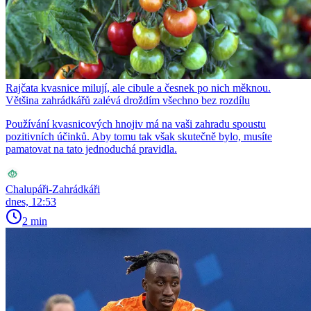
Rajčata kvasnice milují, ale cibule a česnek po nich měknou.
Většina zahrádkářů zalévá droždím všechno bez rozdílu
Používání kvasnicových hnojiv má na vaši zahradu spoustu
pozitivních účinků. Aby tomu tak však skutečně bylo, musíte
pamatovat na tato jednoduchá pravidla.
Chalupáři-Zahrádkáři
dnes, 12:53
2 min