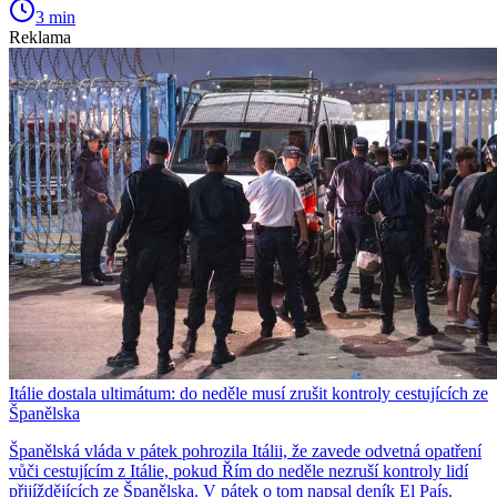
3 min
Reklama
Itálie dostala ultimátum: do neděle musí zrušit kontroly cestujících ze
Španělska
Španělská vláda v pátek pohrozila Itálii, že zavede odvetná opatření
vůči cestujícím z Itálie, pokud Řím do neděle nezruší kontroly lidí
přijíždějících ze Španělska. V pátek o tom napsal deník El País.