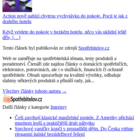
Action nově nabízí chytrou vychytávku do pokoje. Pocit je jak z
drahého hotelu
Když vejdete do pokoje v hezkém hotelu, něco vás uklidní ještě
dřív, […]
Tento článek byl publikován ze zdrojů
Spotřebitelov.cz
Web se zaměřuje na spotřebitelská témata, testy produktů a
poradenství. Čtenáři zde najdou články o domácích spotřebičích,
elektronice, potravinách, ale i o službách, financích či ochraně
spotřebitele. Obsah upozorňuje na kvalitní výrobky, odhaluje
slabiny některých produktů a přináší rady, jak...
Všechny články tohoto autora →
Další články z kategorie
Interiery
Češi zavrhují klasické manželské postele. Z Ameriky přichází
mnohem lepší a praktičtější druh nábytku
Sprchové vaničky končí v propadlišti dějin. Do Česka vtrhne
elegantní italské bezúdržbové řešení