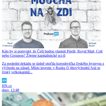
Kdo by si pomyslel, že Češi budou vlastnit Pirelli, Royal Mail, Colt
nebo Groupon? Žijeme kapitalistické sci-fi
Za poslední dekádu se úplně otočila korouhvička českého byznysu z
východu na západ. Místo investic v Rusku či jihovýchodní Asii se
český velkokapitál...
HN.cz
dnes, 12:48