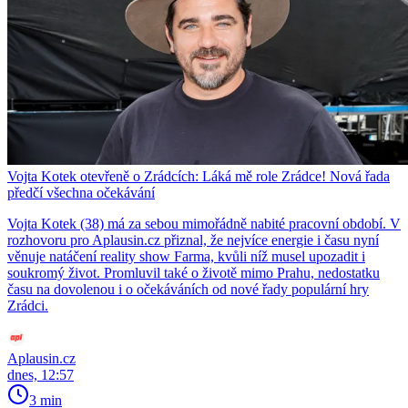
Vojta Kotek otevřeně o Zrádcích: Láká mě role Zrádce! Nová řada
předčí všechna očekávání
Vojta Kotek (38) má za sebou mimořádně nabité pracovní období. V
rozhovoru pro Aplausin.cz přiznal, že nejvíce energie i času nyní
věnuje natáčení reality show Farma, kvůli níž musel upozadit i
soukromý život. Promluvil také o životě mimo Prahu, nedostatku
času na dovolenou i o očekáváních od nové řady populární hry
Zrádci.
Aplausin.cz
dnes, 12:57
3 min