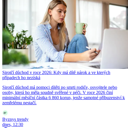
Sirotčí důchod v roce 2026: Kdy má dítě nárok a ve kterých
případech ho nezíská
Sirotčí důchod má pomoci dítěti po smrti rodiče, osvojitele nebo
osoby, která ho měla soudně svěřené v péči. V roce 2026 činí
minimální měsíční částka 6 860 korun, jenže samotné příbuzenství k
zemřelému nestačí.
Byznys trendy
dnes, 12:30