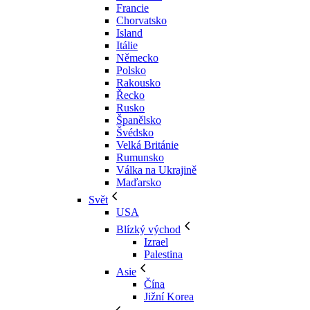
Francie
Chorvatsko
Island
Itálie
Německo
Polsko
Rakousko
Řecko
Rusko
Španělsko
Švédsko
Velká Británie
Rumunsko
Válka na Ukrajině
Maďarsko
Svět
USA
Blízký východ
Izrael
Palestina
Asie
Čína
Jižní Korea