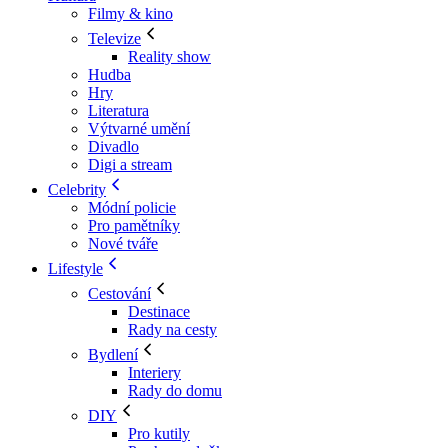
Filmy & kino
Televize
Reality show
Hudba
Hry
Literatura
Výtvarné umění
Divadlo
Digi a stream
Celebrity
Módní policie
Pro pamětníky
Nové tváře
Lifestyle
Cestování
Destinace
Rady na cesty
Bydlení
Interiery
Rady do domu
DIY
Pro kutily