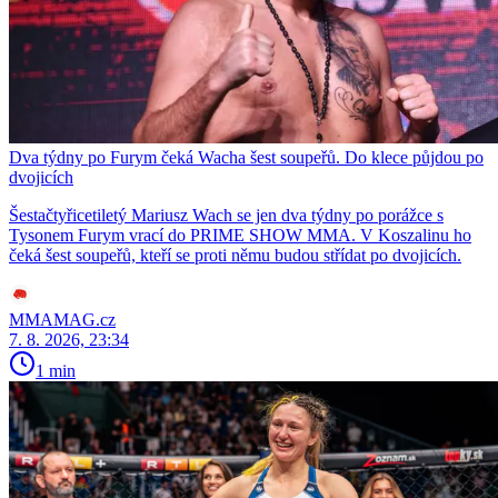
Dva týdny po Furym čeká Wacha šest soupeřů. Do klece půjdou po
dvojicích
Šestačtyřicetiletý Mariusz Wach se jen dva týdny po porážce s
Tysonem Furym vrací do PRIME SHOW MMA. V Koszalinu ho
čeká šest soupeřů, kteří se proti němu budou střídat po dvojicích.
MMAMAG.cz
7. 8. 2026, 23:34
1 min