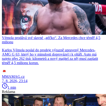
Vémola prodává své slavné „géčko“. Za Mercedes chce téměř 4,5
milionu
Karlos Vémola poslal do prodeje výrazně upravený Mercedes-
AMG G 63, který ho v minulosti doprovázel i k oltáři. Auto má
najeto přes 262 tisíc kilometrů a nový majitel za něj musí zaplatit
téměř 4,5 milionu korun.
MMAMAG.cz
7. 8. 2026, 23:14
1 min
Reklama