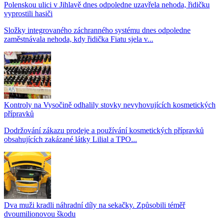
Polenskou ulici v Jihlavě dnes odpoledne uzavřela nehoda, řidičku
vyprostili hasiči
Složky integrovaného záchranného systému dnes odpoledne
zaměstnávala nehoda, kdy řidička Fiatu sjela v...
Kontroly na Vysočině odhalily stovky nevyhovujících kosmetických
přípravků
Dodržování zákazu prodeje a používání kosmetických přípravků
obsahujících zakázané látky Lilial a TPO...
Dva muži kradli náhradní díly na sekačky. Způsobili téměř
dvoumilionovou škodu