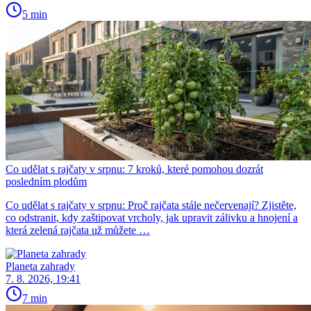
5 min
Co udělat s rajčaty v srpnu: 7 kroků, které pomohou dozrát
posledním plodům
Co udělat s rajčaty v srpnu: Proč rajčata stále nečervenají? Zjistěte,
co odstranit, kdy zaštipovat vrcholy, jak upravit zálivku a hnojení a
která zelená rajčata už můžete …
Planeta zahrady
7. 8. 2026, 19:41
7 min