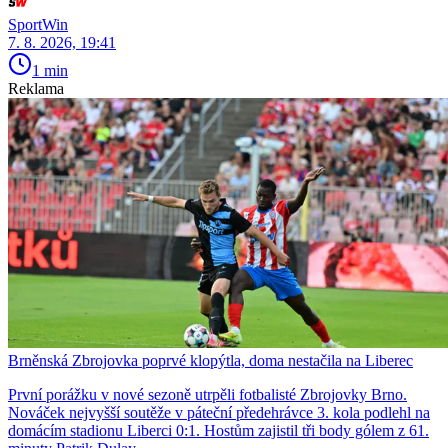
SportWin
7. 8. 2026, 19:41
1 min
Reklama
Brněnská Zbrojovka poprvé klopýtla, doma nestačila na Liberec
První porážku v nové sezoně utrpěli fotbalisté Zbrojovky Brno.
Nováček nejvyšší soutěže v páteční předehrávce 3. kola podlehl na
domácím stadionu Liberci 0:1. Hostům zajistil tři body gólem z 61.