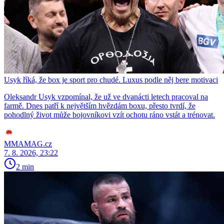
Usyk říká, že box je sport pro chudé. Luxus podle něj bere motivaci
Oleksandr Usyk vzpomínal, že už ve dvanácti letech pracoval na
farmě. Dnes patří k největším hvězdám boxu, přesto tvrdí, že
pohodlný život může bojovníkovi vzít ochotu ráno vstát a trénovat.
MMAMAG.cz
7. 8. 2026, 23:22
2 min