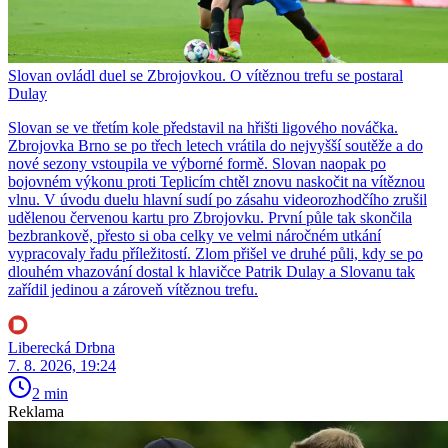
Slovan ovládl duel se Zbrojovkou. O vítěznou trefu se postaral
Dulay
Slovan se ve třetím kole představil na hřišti ligového nováčka.
Zbrojovka Brno se po třech letech vrátila do nejvyšší soutěže a do
nové sezony vstoupila ve výborné formě. Slovan naopak po
bojovném výkonu proti Teplicím chtěl znovu naskočit na vítěznou
vlnu. V úvodu duelu hlavní sudí po zásahu videorozhodčího zrušil
udělenou červenou kartu pro Zbrojovku. První půle tak skončila
bezbrankově, přesto si oba celky ve velmi náročném utkání
vypracovaly řadu příležitostí. Zlom přišel ve druhé půli, kdy se po
dlouhém vhazování dostal k hlavičce Patrik Dulay a Slovanu tak
zařídil jedinou a zároveň vítěznou trefu.
Liberecká Drbna
7. 8. 2026, 19:24
2 min
Reklama