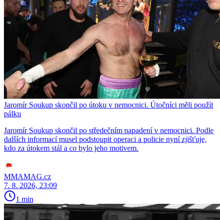
Jaromír Soukup skončil po útoku v nemocnici. Útočníci měli použít
pálku
Jaromír Soukup skončil po středečním napadení v nemocnici. Podle
dalších informací musel podstoupit operaci a policie nyní zjišťuje,
kdo za útokem stál a co bylo jeho motivem.
MMAMAG.cz
7. 8. 2026, 23:09
1 min