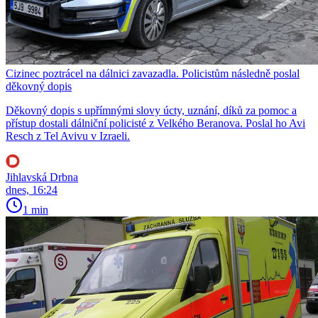
Cizinec poztrácel na dálnici zavazadla. Policistům následně poslal
děkovný dopis
Děkovný dopis s upřímnými slovy úcty, uznání, díků za pomoc a
přístup dostali dálniční policisté z Velkého Beranova. Poslal ho Avi
Resch z Tel Avivu v Izraeli.
Jihlavská Drbna
dnes, 16:24
1 min