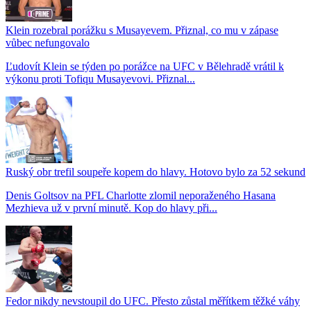
Klein rozebral porážku s Musayevem. Přiznal, co mu v zápase
vůbec nefungovalo
Ľudovít Klein se týden po porážce na UFC v Bělehradě vrátil k
výkonu proti Tofiqu Musayevovi. Přiznal...
Ruský obr trefil soupeře kopem do hlavy. Hotovo bylo za 52 sekund
Denis Goltsov na PFL Charlotte zlomil neporaženého Hasana
Mezhieva už v první minutě. Kop do hlavy při...
Fedor nikdy nevstoupil do UFC. Přesto zůstal měřítkem těžké váhy