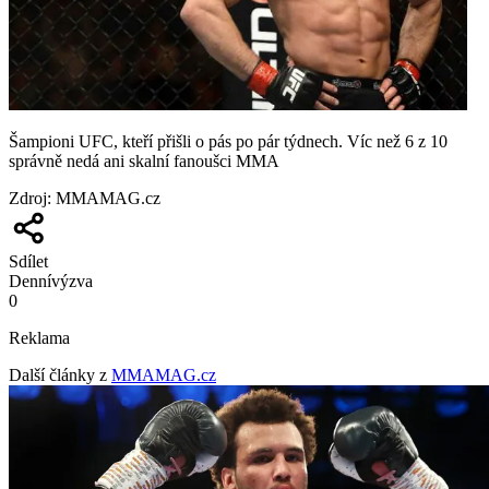
Šampioni UFC, kteří přišli o pás po pár týdnech. Víc než 6 z 10
správně nedá ani skalní fanoušci MMA
Zdroj
:
MMAMAG.cz
Sdílet
Denní
výzva
0
Reklama
Další články z
MMAMAG.cz