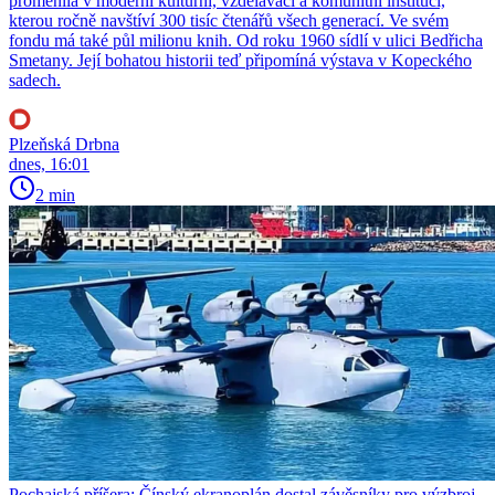
proměnila v moderní kulturní, vzdělávací a komunitní instituci,
kterou ročně navštíví 300 tisíc čtenářů všech generací. Ve svém
fondu má také půl milionu knih. Od roku 1960 sídlí v ulici Bedřicha
Smetany. Její bohatou historii teď připomíná výstava v Kopeckého
sadech.
Plzeňská Drbna
dnes, 16:01
2 min
Pochajská příšera: Čínský ekranoplán dostal závěsníky pro výzbroj