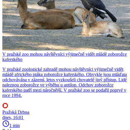
V pražské zoo mohou návštěvníci výjimečně vidět mládě zoborožce
kaferského
V pražské zoologické zahradě mohou návštěvníci výjimečně vidět
mládě afrického ptáka zoborožce kaferského. Obvykle jsou mláďata
odchovávána v zázemí, letos vyzkoušeli chovatelé jiný přístup. Lidé
naleznou zoborožce ve výběhu u antilop. Odchov zoborožce
kaferského patří mezi náročnější. V pražské zoo se podařil poprvé v
roce 1994.
Pražská Drbna
dnes, 16:01
1 min