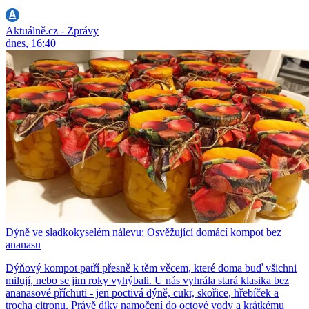
Aktuálně.cz - Zprávy
dnes, 16:40
Dýně ve sladkokyselém nálevu: Osvěžující domácí kompot bez
ananasu
Dýňový kompot patří přesně k těm věcem, které doma buď všichni
milují, nebo se jim roky vyhýbali. U nás vyhrála stará klasika bez
ananasové příchuti - jen poctivá dýně, cukr, skořice, hřebíček a
trocha citronu. Právě díky namočení do octové vody a krátkému