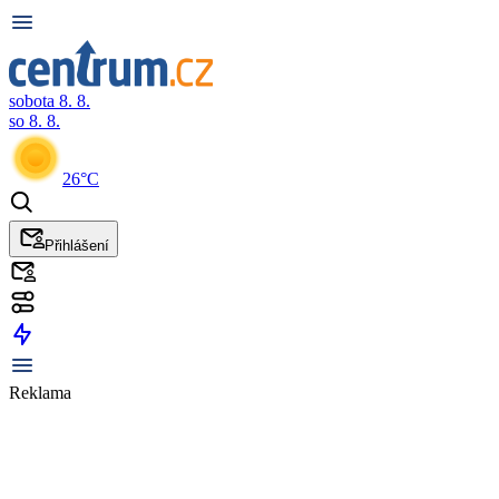
sobota 8. 8.
so 8. 8.
26°C
Přihlášení
Reklama