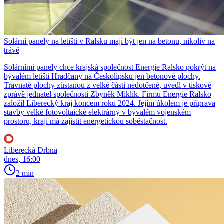
Solární panely na letišti v Ralsku mají být jen na betonu, nikoliv na
trávě
Solárními panely chce krajská společnost Energie Ralsko pokrýt na
bývalém letišti Hradčany na Českolipsku jen betonové plochy.
Travnaté plochy zůstanou z velké části nedotčené, uvedl v tiskové
zprávě jednatel společnosti Zbyněk Miklík. Firmu Energie Ralsko
založil Liberecký kraj koncem roku 2024. Jejím úkolem je příprava
stavby velké fotovoltaické elektrárny v bývalém vojenském
prostoru, kraji má zajistit energetickou soběstačnost.
Liberecká Drbna
dnes, 16:00
2 min