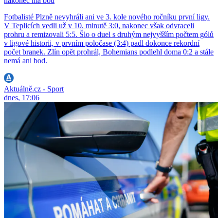
nakonec má bod
Fotbalisté Plzně nevyhráli ani ve 3. kole nového ročníku první ligy.
V Teplicích vedli už v 10. minutě 3:0, nakonec však odvraceli
prohru a remizovali 5:5. Šlo o duel s druhým nejvyšším počtem gólů
v ligové historii, v prvním poločase (3:4) padl dokonce rekordní
počet branek. Zlín opět prohrál, Bohemians podlehl doma 0:2 a stále
nemá ani bod.
Aktuálně.cz - Sport
dnes, 17:06