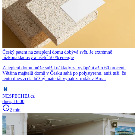
Český patent na zateplení domu dobývá svět. Je extrémně
nízkonákladový a ušetří 50 % energie
Zateplení domu může snížit náklady za vytápění až o 60 procent.
Většina majitelů domů v Česku sahá po polystyrenu, aniž tuší, že
tento dnes zcela běžný materiál vynalezl rodák z Brna.
NESPECHEJ.cz
dnes, 16:00
2 min