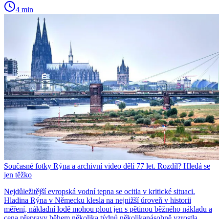
4 min
Současné fotky Rýna a archivní video dělí 77 let. Rozdíl? Hledá se
jen těžko
Nejdůležitější evropská vodní tepna se ocitla v kritické situaci.
Hladina Rýna v Německu klesla na nejnižší úroveň v historii
měření, nákladní lodě mohou plout jen s pětinou běžného nákladu a
cena přepravy během několika týdnů několikanásobně vzrostla.