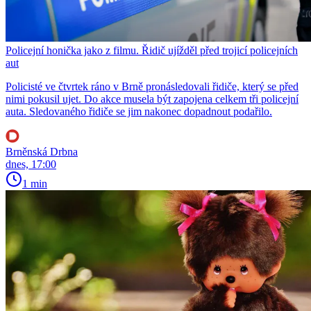
Policejní honička jako z filmu. Řidič ujížděl před trojicí policejních
aut
Policisté ve čtvrtek ráno v Brně pronásledovali řidiče, který se před
nimi pokusil ujet. Do akce musela být zapojena celkem tři policejní
auta. Sledovaného řidiče se jim nakonec dopadnout podařilo.
Brněnská Drbna
dnes, 17:00
1 min