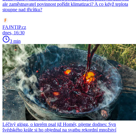
ale zaměstnavatel povinnost pořídit klimatizaci? A co když teplota
stoupne nad třicítku?
FAJNTIP.cz
dnes, 16:30
3 min
Léčivý glögg, o kterém psal již Homér, pijeme dodnes: Syn
švédského krále si ho objednal na svatbu rekordní množství