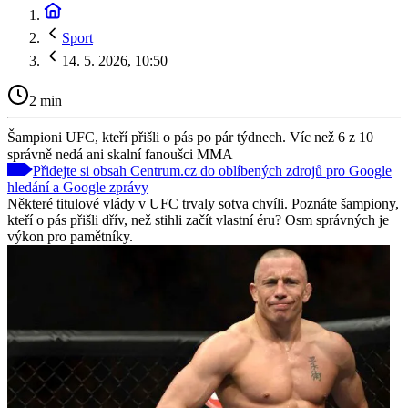
Sport
14. 5. 2026, 10:50
2 min
Šampioni UFC, kteří přišli o pás po pár týdnech. Víc než 6 z 10
správně nedá ani skalní fanoušci MMA
Přidejte si obsah Centrum.cz do oblíbených zdrojů pro Google
hledání a Google zprávy
Některé titulové vlády v UFC trvaly sotva chvíli. Poznáte šampiony,
kteří o pás přišli dřív, než stihli začít vlastní éru? Osm správných je
výkon pro pamětníky.