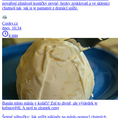
povaření zůstávají kostičky pevné, hezky zesklovatí a ve sklenici
chutnají tak, jak si je pamatuji z domácí spíže.
Cooky.cz
dnes, 16:34
4 min
Banán místo másla v koláči? Zní to divně, ale výsledek je
krémovější. A stojí to zlomek ceny
Šetrné náhražky: Jak snížit náklady na máslo pomocí chutných