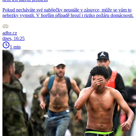
Pokud necháváte své nabíječky neustále v zásuvce, může se vám to
nehezky vymstít. V horším případě hrozí i riziko požáru domácnosti.
adbz.cz
dnes, 16:25
1 min