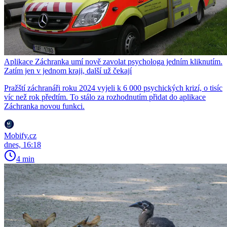
Aplikace Záchranka umí nově zavolat psychologa jedním kliknutím.
Zatím jen v jednom kraji, další už čekají
Pražští záchranáři roku 2024 vyjeli k 6 000 psychických krizí, o tisíc
víc než rok předtím. To stálo za rozhodnutím přidat do aplikace
Záchranka novou funkci.
Mobify.cz
dnes, 16:18
4 min