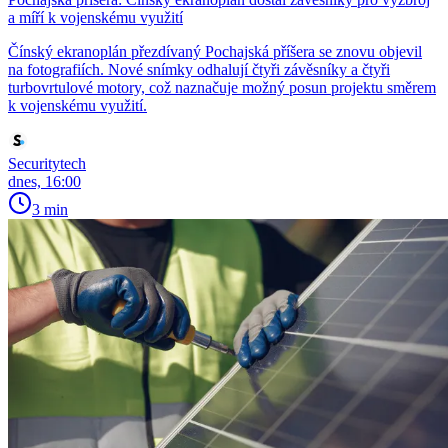
a míří k vojenskému využití
Čínský ekranoplán přezdívaný Pochajská příšera se znovu objevil
na fotografiích. Nové snímky odhalují čtyři závěsníky a čtyři
turbovrtulové motory, což naznačuje možný posun projektu směrem
k vojenskému využití.
Securitytech
dnes, 16:00
3 min