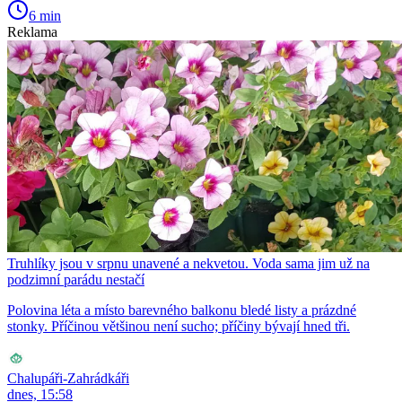
6 min
Reklama
Truhlíky jsou v srpnu unavené a nekvetou. Voda sama jim už na
podzimní parádu nestačí
Polovina léta a místo barevného balkonu bledé listy a prázdné
stonky. Příčinou většinou není sucho; příčiny bývají hned tři.
Chalupáři-Zahrádkáři
dnes, 15:58