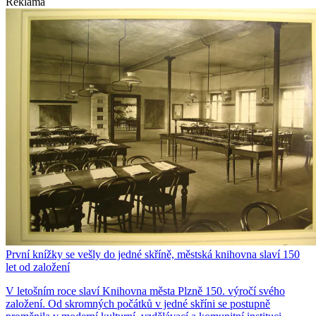
Reklama
První knížky se vešly do jedné skříně, městská knihovna slaví 150
let od založení
V letošním roce slaví Knihovna města Plzně 150. výročí svého
založení. Od skromných počátků v jedné skříni se postupně