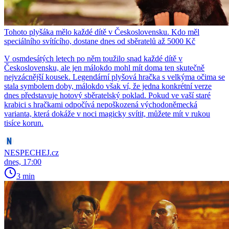
Tohoto plyšáka mělo každé dítě v Československu. Kdo měl
speciálního svítícího, dostane dnes od sběratelů až 5000 Kč
V osmdesátých letech po něm toužilo snad každé dítě v
Československu, ale jen málokdo mohl mít doma ten skutečně
nejvzácnější kousek. Legendární plyšová hračka s velkýma očima se
stala symbolem doby, málokdo však ví, že jedna konkrétní verze
dnes představuje hotový sběratelský poklad. Pokud ve vaší staré
krabici s hračkami odpočívá nepoškozená východoněmecká
varianta, která dokáže v noci magicky svítit, můžete mít v rukou
tisíce korun.
NESPECHEJ.cz
dnes, 17:00
3 min