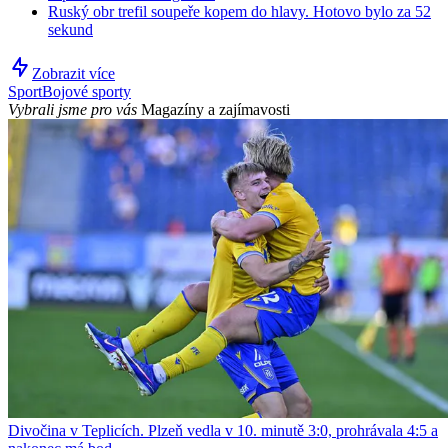
Ruský obr trefil soupeře kopem do hlavy. Hotovo bylo za 52
sekund
Zobrazit více
Sport
Bojové sporty
Vybrali jsme pro vás
Magazíny a zajímavosti
Divočina v Teplicích. Plzeň vedla v 10. minutě 3:0, prohrávala 4:5 a