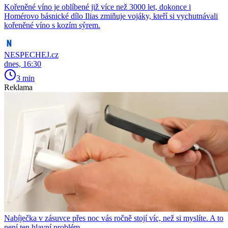
Kořeněné víno je oblíbené již více než 3000 let, dokonce i
Homérovo básnické dílo Ilias zmiňuje vojáky, kteří si vychutnávali
kořeněné víno s kozím sýrem.
NESPECHEJ.cz
dnes, 16:30
3 min
Reklama
Nabíječka v zásuvce přes noc vás ročně stojí víc, než si myslíte. A to
není ten hlavní problém