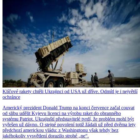
Klíčové rakety chtěli Ukrajinci od USA už dříve. Odmítl je i největší
ochránce
Americký prezident Donald Trump na konci července začal couvat
od slibu udělit Kyjevu licenci na výrobu raket do obranného
systému Patriot. Ukrajinští představitelé tvrdí, že problém mohl být
vyřešen už dávno. O stejné povolení totiž žádali už před dvěma lety
předchozí americkou vládu: z Washingtonu však tehdy bez
jakéhokoliv vysvětlení dorazilo strohé „ne“.