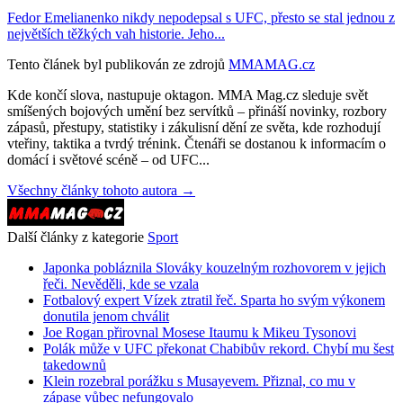
Fedor Emelianenko nikdy nepodepsal s UFC, přesto se stal jednou z
největších těžkých vah historie. Jeho...
Tento článek byl publikován ze zdrojů
MMAMAG.cz
Kde končí slova, nastupuje oktagon. MMA Mag.cz sleduje svět
smíšených bojových umění bez servítků – přináší novinky, rozbory
zápasů, přestupy, statistiky i zákulisní dění ze světa, kde rozhodují
vteřiny, taktika a tvrdý trénink. Čtenáři se dostanou k informacím o
domácí i světové scéně – od UFC...
Všechny články tohoto autora →
Další články z kategorie
Sport
Japonka pobláznila Slováky kouzelným rozhovorem v jejich
řeči. Nevěděli, kde se vzala
Fotbalový expert Vízek ztratil řeč. Sparta ho svým výkonem
donutila jenom chválit
Joe Rogan přirovnal Mosese Itaumu k Mikeu Tysonovi
Polák může v UFC překonat Chabibův rekord. Chybí mu šest
takedownů
Klein rozebral porážku s Musayevem. Přiznal, co mu v
zápase vůbec nefungovalo