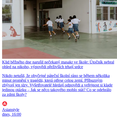
Klid běžného dne narušil nečekaný masakr ve škole: Útočník nebral
ohled na nikoho, výpovědi přeživších trhají srdce
Nikdo netušil, že obyčejné páteční školní ráno se během několika
minut promění v tragédii, která otřese celou zemí. Příbuzným
zbývají jen slzy. Vyšetřovatelé hledají odpovědi a veřejnost si klade
jedinou otázku – Jak se něco takového mohlo stát? Co se odehrálo
za zdmi školy?
Asianstyle
dnes, 16:00