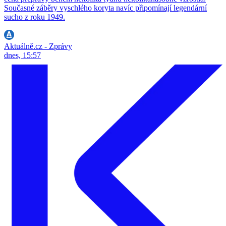
Současné záběry vyschlého koryta navíc připomínají legendární
sucho z roku 1949.
Aktuálně.cz - Zprávy
dnes, 15:57