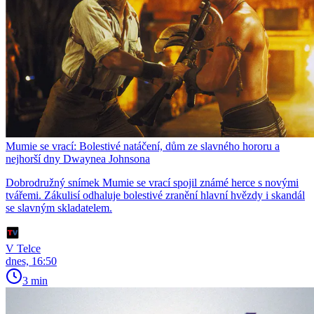
Mumie se vrací: Bolestivé natáčení, dům ze slavného hororu a
nejhorší dny Dwaynea Johnsona
Dobrodružný snímek Mumie se vrací spojil známé herce s novými
tvářemi. Zákulisí odhaluje bolestivé zranění hlavní hvězdy i skandál
se slavným skladatelem.
V Telce
dnes, 16:50
3 min