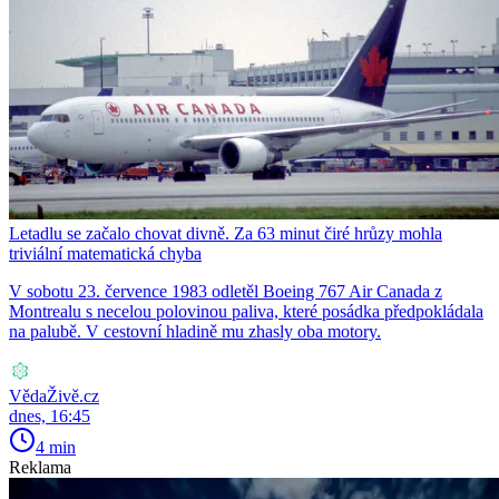
Letadlu se začalo chovat divně. Za 63 minut čiré hrůzy mohla
triviální matematická chyba
V sobotu 23. července 1983 odletěl Boeing 767 Air Canada z
Montrealu s necelou polovinou paliva, které posádka předpokládala
na palubě. V cestovní hladině mu zhasly oba motory.
VědaŽivě.cz
dnes, 16:45
4 min
Reklama