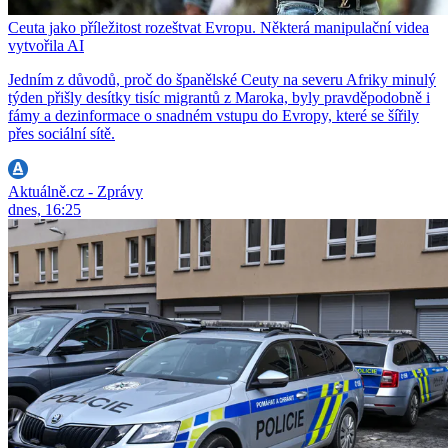
Ceuta jako příležitost rozeštvat Evropu. Některá manipulační videa
vytvořila AI
Jedním z důvodů, proč do španělské Ceuty na severu Afriky minulý
týden přišly desítky tisíc migrantů z Maroka, byly pravděpodobně i
fámy a dezinformace o snadném vstupu do Evropy, které se šířily
přes sociální sítě.
Aktuálně.cz - Zprávy
dnes, 16:25