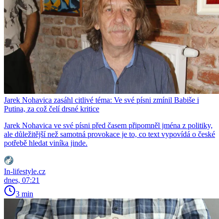
Jarek Nohavica zasáhl citlivé téma: Ve své písni zmínil Babiše i
Putina, za což čelí drsné kritice
Jarek Nohavica ve své písni před časem připomněl jména z politiky,
ale důležitější než samotná provokace je to, co text vypovídá o české
potřebě hledat viníka jinde.
In-lifestyle.cz
dnes, 07:21
3 min