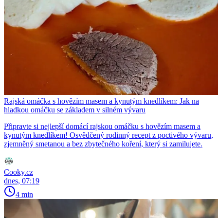
Rajská omáčka s hovězím masem a kynutým knedlíkem: Jak na
hladkou omáčku se základem v silném vývaru
Připravte si nejlepší domácí rajskou omáčku s hovězím masem a
kynutým knedlíkem! Osvědčený rodinný recept z poctivého vývaru,
zjemněný smetanou a bez zbytečného koření, který si zamilujete.
Cooky.cz
dnes, 07:19
4 min