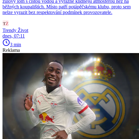
žulový lom s čistou vodou a výrazně klidnější atmosférou než na
běžných koupalištích. Místo patří potápěčskému klubu, proto sem
nelze vyrazit bez respektování podmínek provozovatele.
Trendy Život
dnes, 07:11
3 min
Reklama