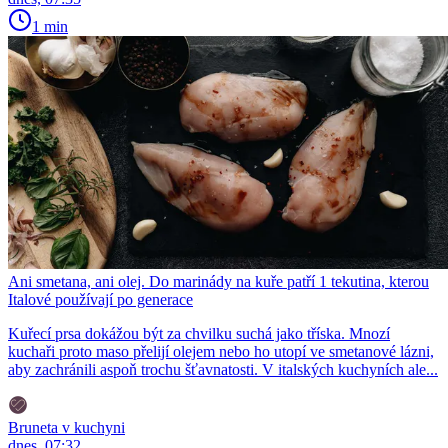
1 min
Ani smetana, ani olej. Do marinády na kuře patří 1 tekutina, kterou
Italové používají po generace
Kuřecí prsa dokážou být za chvilku suchá jako tříska. Mnozí
kuchaři proto maso přelijí olejem nebo ho utopí ve smetanové lázni,
aby zachránili aspoň trochu šťavnatosti. V italských kuchyních ale...
Bruneta v kuchyni
dnes, 07:32