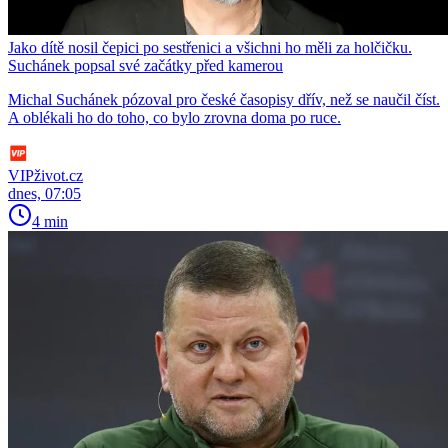
Jako dítě nosil čepici po sestřenici a všichni ho měli za holčičku.
Suchánek popsal své začátky před kamerou
Michal Suchánek pózoval pro české časopisy dřív, než se naučil číst.
A oblékali ho do toho, co bylo zrovna doma po ruce.
VIPživot.cz
dnes, 07:05
4 min