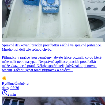
Správné dávkování pracích prostředků začíná ve správné přihrádce.
Mnoho lidí dělá zbytečnou chybu
Přihrádky v pračce jsou označeny, abyste lehce poznali, co do které
máte nalít nebo nasypat. Nesprávná aplikace pracích prostředků
může zkazit celé praní. Někdy spotřebitelé, když zakoupí novou
pračku, začnou sypat prací přípravek a nalévat...
BydlímeÚtulně.cz
dnes, 07:36
2 min