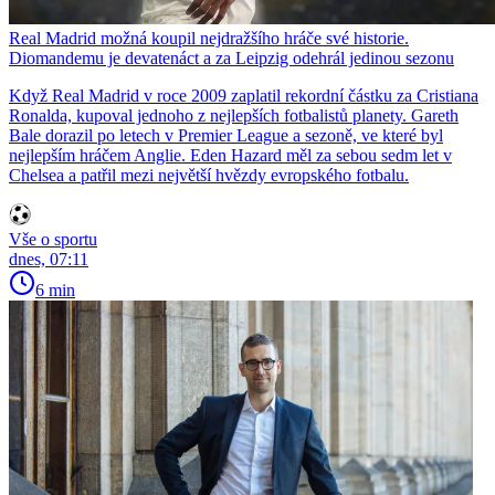
Real Madrid možná koupil nejdražšího hráče své historie.
Diomandemu je devatenáct a za Leipzig odehrál jedinou sezonu
Když Real Madrid v roce 2009 zaplatil rekordní částku za Cristiana
Ronalda, kupoval jednoho z nejlepších fotbalistů planety. Gareth
Bale dorazil po letech v Premier League a sezoně, ve které byl
nejlepším hráčem Anglie. Eden Hazard měl za sebou sedm let v
Chelsea a patřil mezi největší hvězdy evropského fotbalu.
Vše o sportu
dnes, 07:11
6 min