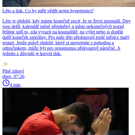
Léto a tlak. Co by měli vědět nejen hypertonici?
Léto je období, kdy máme konečně pocit, že se život zpomalil. Dny
jsou delší, kalendář méně přeplněný a místo nekonečných porad
řešíme spíš to, zda vyrazit na koupaliště, na výlet nebo si dopřát
další kopeček zmrzliny. Pro naše tělo představují teplé měsíce malý
restart. Jenže právě období, které si spojujeme s pohodou a
odpočinkem, může být pro organismus překvapivě náročné. A
jedním z důvodů je krevní tlak.
Plné zdraví
dnes, 07:26
4 min