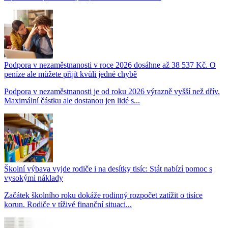
Podpora v nezaměstnanosti v roce 2026 dosáhne až 38 537 Kč. O
peníze ale můžete přijít kvůli jedné chybě
Podpora v nezaměstnanosti je od roku 2026 výrazně vyšší než dřív.
Maximální částku ale dostanou jen lidé s...
Školní výbava vyjde rodiče i na desítky tisíc: Stát nabízí pomoc s
vysokými náklady
Začátek školního roku dokáže rodinný rozpočet zatížit o tisíce
korun. Rodiče v tíživé finanční situaci...