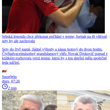
Srbská legenda chce překopat počítání v tenise, formát na tři vítězné
sety by ale zachovala
Sety do čtyř gamů, žádné výhody a zápas hotový do dvou hodin.
Čtyřiadvacetinásobný grandslamový vítěz Novak Djokovič popsal v
krátkém rozhovoru verzi tenisu, která by s tou dnešní měla společné
leda náčiní.
SportWin
dnes, 07:26
2 min