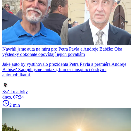
Navrhli jsme auta na míru pro Petra Pavla a Andreje Babiše: Oba
výsledky dokonale opovídají jejich povahám
Jaké auto by vystihovalo prezidenta Petra Pavla a premiéra Andreje
Babiše? Zapojili jsme fantazii, humor i inspiraci českými
automobilkami.
Světkreativity
dnes, 07:24
2 min