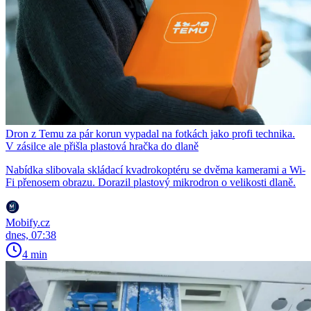
Dron z Temu za pár korun vypadal na fotkách jako profi technika.
V zásilce ale přišla plastová hračka do dlaně
Nabídka slibovala skládací kvadrokoptéru se dvěma kamerami a Wi-
Fi přenosem obrazu. Dorazil plastový mikrodron o velikosti dlaně.
Mobify.cz
dnes, 07:38
4 min