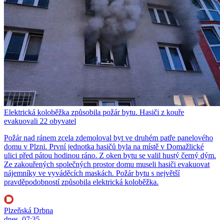
Elektrická koloběžka způsobila požár bytu. Hasiči z kouře
evakuovali 22 obyvatel
Požár nad ránem zcela zdemoloval byt ve druhém patře panelového
domu v Plzni. První jednotka hasičů byla na místě v Domažlické
ulici před pátou hodinou ráno. Z oken bytu se valil hustý černý dým.
Ze zakouřených společných prostor domu museli hasiči evakuovat
nájemníky ve vyváděcích maskách. Požár bytu s největší
pravděpodobností způsobila elektrická koloběžka.
Plzeňská Drbna
dnes, 07:35