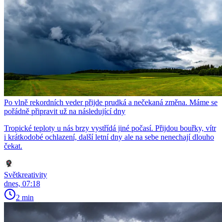
Po vlně rekordních veder přijde prudká a nečekaná změna. Máme se
pořádně připravit už na následující dny
Tropické teploty u nás brzy vystřídá jiné počasí. Přijdou bouřky, vítr
i krátkodobé ochlazení, další letní dny ale na sebe nenechají dlouho
čekat.
Světkreativity
dnes, 07:18
2 min