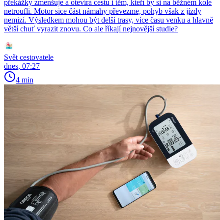
překážky zmenšuje a otevírá cestu i těm, kteří by si na běžném kole
netroufli. Motor sice část námahy převezme, pohyb však z jízdy
nemizí. Výsledkem mohou být delší trasy, více času venku a hlavně
větší chuť vyrazit znovu. Co ale říkají nejnovější studie?
Svět cestovatele
dnes, 07:27
4 min