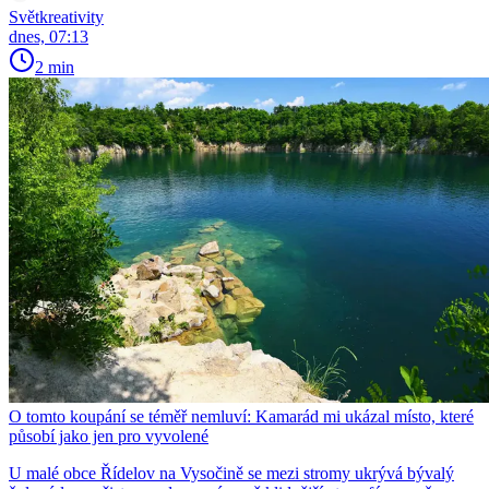
Světkreativity
dnes, 07:13
2 min
O tomto koupání se téměř nemluví: Kamarád mi ukázal místo, které
působí jako jen pro vyvolené
U malé obce Řídelov na Vysočině se mezi stromy ukrývá bývalý