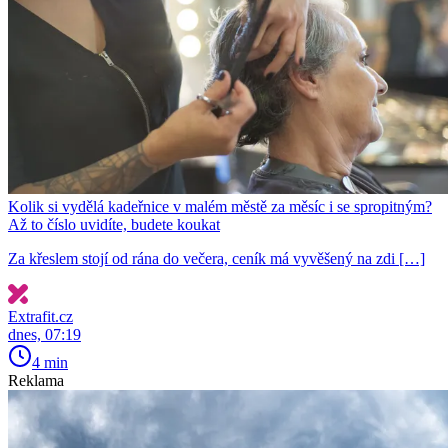
Kolik si vydělá kadeřnice v malém městě za měsíc i se spropitným?
Až to číslo uvidíte, budete koukat
Za křeslem stojí od rána do večera, ceník má vyvěšený na zdi […]
Extrafit.cz
dnes, 07:19
4 min
Reklama