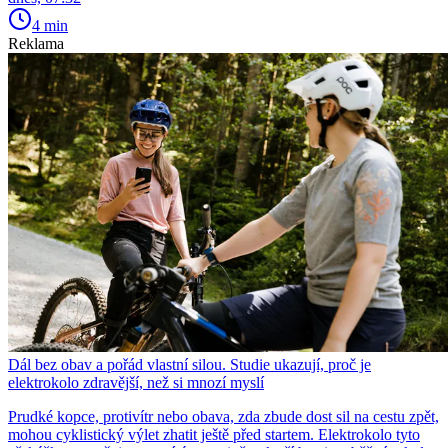
4 min
Reklama
Dál bez obav a pořád vlastní silou. Studie ukazují, proč je
elektrokolo zdravější, než si mnozí myslí
Prudké kopce, protivítr nebo obava, zda zbude dost sil na cestu zpět,
mohou cyklistický výlet zhatit ještě před startem. Elektrokolo tyto