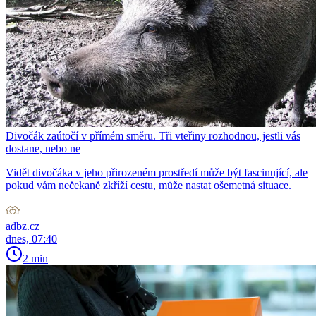
Divočák zaútočí v přímém směru. Tři vteřiny rozhodnou, jestli vás
dostane, nebo ne
Vidět divočáka v jeho přirozeném prostředí může být fascinující, ale
pokud vám nečekaně zkříží cestu, může nastat ošemetná situace.
adbz.cz
dnes, 07:40
2 min