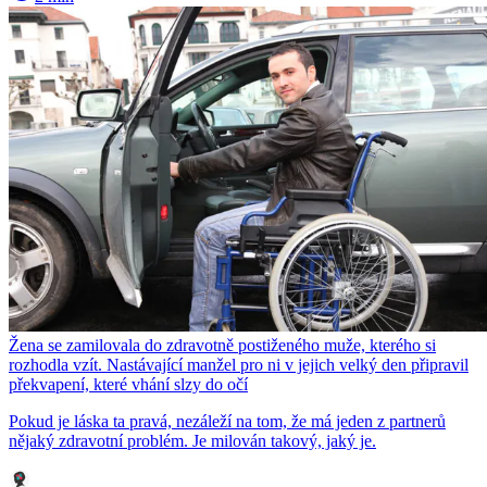
Žena se zamilovala do zdravotně postiženého muže, kterého si
rozhodla vzít. Nastávající manžel pro ni v jejich velký den připravil
překvapení, které vhání slzy do očí
Pokud je láska ta pravá, nezáleží na tom, že má jeden z partnerů
nějaký zdravotní problém. Je milován takový, jaký je.