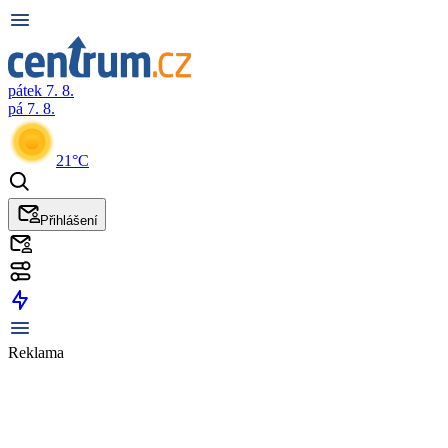
pátek 7. 8.
pá 7. 8.
21°C
Přihlášení
Reklama