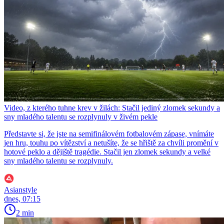
Video, z kterého tuhne krev v žilách: Stačil jediný zlomek sekundy a
sny mladého talentu se rozplynuly v živém pekle
Představte si, že jste na semifinálovém fotbalovém zápase, vnímáte
jen hru, touhu po vítězství a netušíte, že se hřiště za chvíli promění v
hotové peklo a dějiště tragédie. Stačil jen zlomek sekundy a velké
sny mladého talentu se rozplynuly.
Asianstyle
dnes, 07:15
2 min