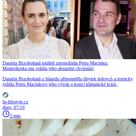
Daniela Brzobohatá totálně znemožnila Petra Macinku:
Moderátorka mu vrátila jeho absurdní chvástání
Daniela Brzobohatá z Islandu připomněla úbytek ledovců a ironicky
vrátila Petru Macinkovi jeho výrok o konci klimatické krize.
In-lifestyle.cz
dnes, 07:19
2 min