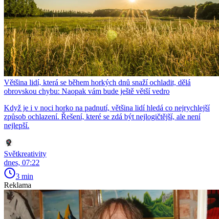
Většina lidí, která se během horkých dnů snaží ochladit, dělá
obrovskou chybu: Naopak vám bude ještě větší vedro
Když je i v noci horko na padnutí, většina lidí hledá co nejrychlejší
způsob ochlazení. Řešení, které se zdá být nejlogičtější, ale není
nejlepší.
Světkreativity
dnes, 07:22
3 min
Reklama