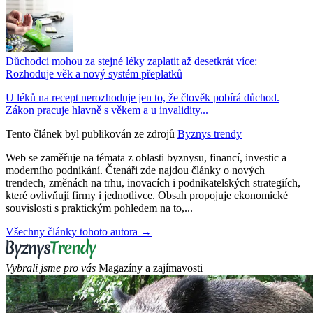
Důchodci mohou za stejné léky zaplatit až desetkrát více:
Rozhoduje věk a nový systém přeplatků
U léků na recept nerozhoduje jen to, že člověk pobírá důchod.
Zákon pracuje hlavně s věkem a u invalidity...
Tento článek byl publikován ze zdrojů
Byznys trendy
Web se zaměřuje na témata z oblasti byznysu, financí, investic a
moderního podnikání. Čtenáři zde najdou články o nových
trendech, změnách na trhu, inovacích i podnikatelských strategiích,
které ovlivňují firmy i jednotlivce. Obsah propojuje ekonomické
souvislosti s praktickým pohledem na to,...
Všechny články tohoto autora →
Vybrali jsme pro vás
Magazíny a zajímavosti