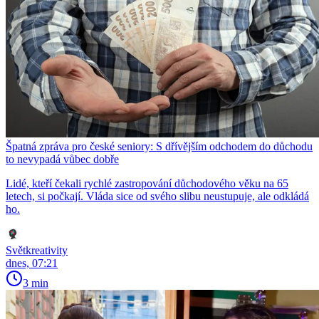
Špatná zpráva pro české seniory: S dřívějším odchodem do důchodu
to nevypadá vůbec dobře
Lidé, kteří čekali rychlé zastropování důchodového věku na 65
letech, si počkají. Vláda sice od svého slibu neustupuje, ale odkládá
ho.
Světkreativity
dnes, 07:21
3 min