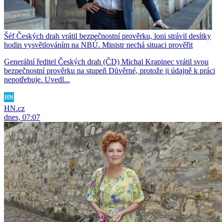
Šéf Českých drah vrátil bezpečnostní prověrku, loni strávil desítky
hodin vysvětlováním na NBÚ. Ministr nechá situaci prověřit
Generální ředitel Českých drah (ČD) Michal Krapinec vrátil svou
bezpečnostní prověrku na stupeň Důvěrné, protože ji údajně k práci
nepotřebuje. Uvedl...
HN.cz
dnes, 07:07