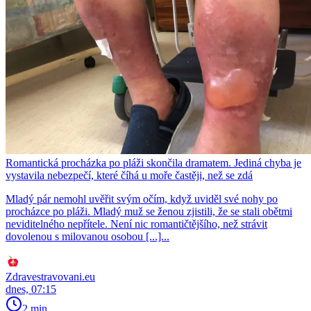
Romantická procházka po pláži skončila dramatem. Jediná chyba je
vystavila nebezpečí, které číhá u moře častěji, než se zdá
Mladý pár nemohl uvěřit svým očím, když uviděl své nohy po
procházce po pláži. Mladý muž se ženou zjistili, že se stali obětmi
neviditelného nepřítele. Není nic romantičtějšího, než strávit
dovolenou s milovanou osobou [...]...
Zdravestravovani.eu
dnes, 07:15
2 min