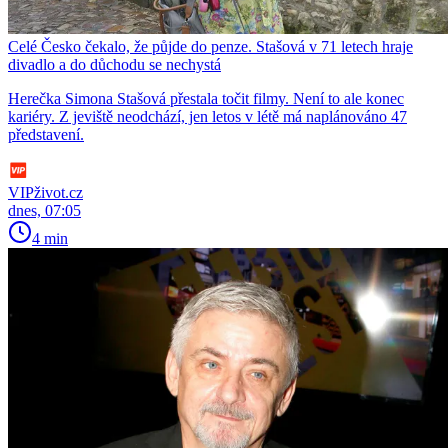
Celé Česko čekalo, že půjde do penze. Stašová v 71 letech hraje
divadlo a do důchodu se nechystá
Herečka Simona Stašová přestala točit filmy. Není to ale konec
kariéry. Z jeviště neodchází, jen letos v létě má naplánováno 47
představení.
VIPživot.cz
dnes, 07:05
4 min