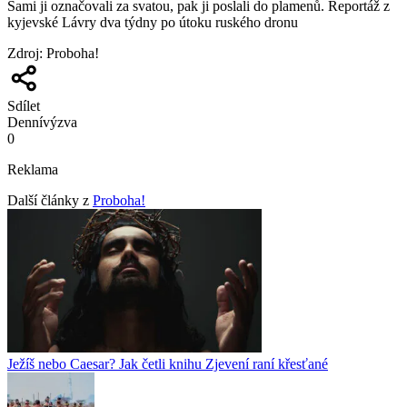
Sami ji označovali za svatou, pak ji poslali do plamenů. Reportáž z
kyjevské Lávry dva týdny po útoku ruského dronu
Zdroj
:
Proboha!
Sdílet
Denní
výzva
0
Reklama
Další články z
Proboha!
Ježíš nebo Caesar? Jak četli knihu Zjevení raní křesťané