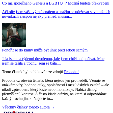
Co má společného Genesis a LGBTQ+? Možná budete překvapeni
Ačkoliv jsem vášnivým čtenářem a snažím se udržovat si v knižních
novinkách alespoň nějaký přehled, musím...
Ponořit se do knihy může být únik před sebou samým
Jela jsem na týdenní dovolenou, kde jsem chtěla odpočívat. Moc
jsem se těšila a trochu jsem se bála....
Tento článek byl publikován ze zdrojů
Proboha!
Proboha.cz otevírá témata, která nejsou jen pro neděli. Věnuje se
otázkám víry, hodnot, etiky, společnosti i mezilidských vztahů – ale
nikoli způsobem, který káže nebo moralizuje. Nabízí dialog,
přemýšlení, kontext. A často klade otázky, na které si odpovídáme
každý trochu jinak. Najdete tu...
Všechny články tohoto autora →