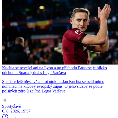
Kuchta se nevešel ani na Lyon a po příchodu Brunese je blízko
odchodu. Sparta jedná s Legií Varšava
Sparta v létě přestavěla hrot útoku a Jan Kuchta se ocitl mimo
nominaci na klíčový evropský zápas. O jeho služby se podle
polských zdrojů zajímá Legia Varšava.
SportyŽivě
6. 8. 2026, 19:57