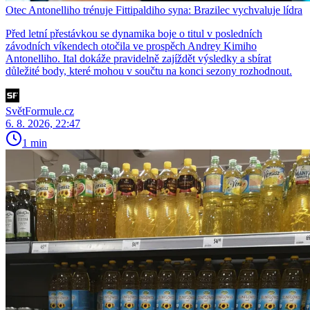
Otec Antonelliho trénuje Fittipaldiho syna: Brazilec vychvaluje lídra
Před letní přestávkou se dynamika boje o titul v posledních
závodních víkendech otočila ve prospěch Andrey Kimiho
Antonelliho. Ital dokáže pravidelně zajíždět výsledky a sbírat
důležité body, které mohou v součtu na konci sezony rozhodnout.
SvětFormule.cz
6. 8. 2026, 22:47
1 min