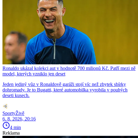
Ronaldo ukázal kolekci aut v hodnotě 700 milionů Kč. Patří mezi ně
model, kterých vzniklo jen deset
Jeden jediný vůz v Ronaldově garáži stojí víc než zbytek sbírky
dohromady. Je to Bugatti, které automobilka vyrobila v pouhých
deseti kusech.
SportyŽivě
6. 8. 2026, 20:16
4 min
Reklama