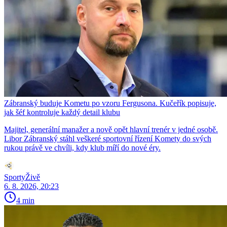
Zábranský buduje Kometu po vzoru Fergusona. Kučeřík popisuje,
jak šéf kontroluje každý detail klubu
Majitel, generální manažer a nově opět hlavní trenér v jedné osobě.
Libor Zábranský stáhl veškeré sportovní řízení Komety do svých
rukou právě ve chvíli, kdy klub míří do nové éry.
SportyŽivě
6. 8. 2026, 20:23
4 min