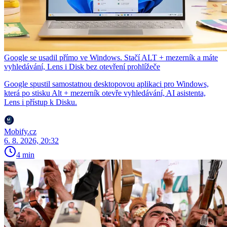
Google se usadil přímo ve Windows. Stačí ALT + mezerník a máte
vyhledávání, Lens i Disk bez otevření prohlížeče
Google spustil samostatnou desktopovou aplikaci pro Windows,
která po stisku Alt + mezerník otevře vyhledávání, AI asistenta,
Lens i přístup k Disku.
Mobify.cz
6. 8. 2026, 20:32
4 min