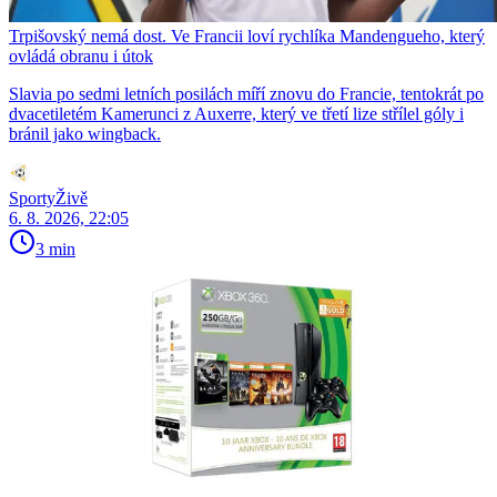
Trpišovský nemá dost. Ve Francii loví rychlíka Mandengueho, který
ovládá obranu i útok
Slavia po sedmi letních posilách míří znovu do Francie, tentokrát po
dvacetiletém Kamerunci z Auxerre, který ve třetí lize střílel góly i
bránil jako wingback.
SportyŽivě
6. 8. 2026, 22:05
3 min