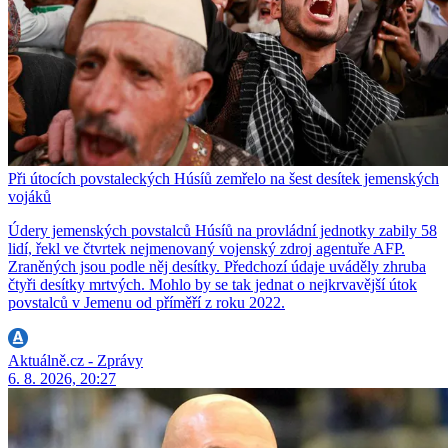
Při útocích povstaleckých Húsíů zemřelo na šest desítek jemenských
vojáků
Údery jemenských povstalců Húsíů na provládní jednotky zabily 58
lidí, řekl ve čtvrtek nejmenovaný vojenský zdroj agentuře AFP.
Zraněných jsou podle něj desítky. Předchozí údaje uváděly zhruba
čtyři desítky mrtvých. Mohlo by se tak jednat o nejkrvavější útok
povstalců v Jemenu od příměří z roku 2022.
Aktuálně.cz - Zprávy
6. 8. 2026, 20:27