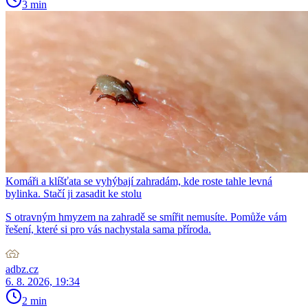
3 min
Komáři a klíšťata se vyhýbají zahradám, kde roste tahle levná
bylinka. Stačí ji zasadit ke stolu
S otravným hmyzem na zahradě se smířit nemusíte. Pomůže vám
řešení, které si pro vás nachystala sama příroda.
adbz.cz
6. 8. 2026, 19:34
2 min