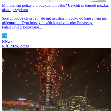
Mít finanční potíže v produktivním věku? Urychlí to stárnutí mozku,
ukazuje výzkum
Sice chudoba cti netratí, ale mít neustále hluboko do kapsy není nic
příjemného. Tým britských vědců pod vedením Praveethy
Patalayové z londýnské...
HN.cz
6. 8. 2026, 22:00