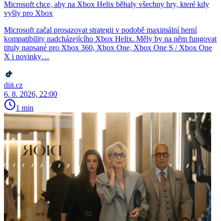
Microsoft chce, aby na Xbox Helix běhaly všechny hry, které kdy
vyšly pro Xbox
Microsoft začal prosazovat strategii v podobě maximální herní
kompatibility nadcházejícího Xbox Helix. Měly by na něm fungovat
tituly napsané pro Xbox 360, Xbox One, Xbox One S / Xbox One
X i novinky…
diit.cz
6. 8. 2026, 22:00
1 min