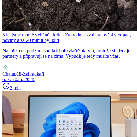
5 let jsme marně vyháněli krtka. Zahradník vzal kuchyňský odpad,
noviny a za 20 minut byl klid
Na jaře a na podzim jsou krtci obzvláště aktivní, protože si hledají
partnery a připravují se na zimu. Vypudit je tedy musíte včas.
Chalupáři-Zahrádkáři
6. 8. 2026, 20:45
2 min