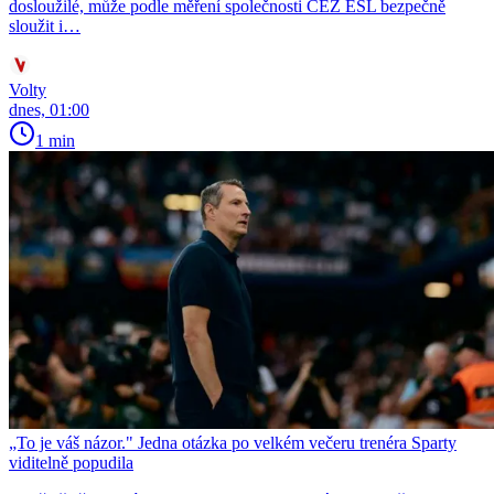
dosloužilé, může podle měření společnosti ČEZ ESL bezpečně
sloužit i…
Volty
dnes, 01:00
1 min
„To je váš názor." Jedna otázka po velkém večeru trenéra Sparty
viditelně popudila