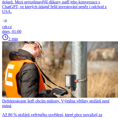
dolarů. Mezi nejzajímavější důkazy patří jeho konverzace s
ChatGPT, ve kterých údajně řešil investování peněz i odchod z
USA.
cdr.cz
dnes, 01:00
2 min
Defektoskopie šetří obcím miliony. Výměna většiny stožárů není
nutná
Až 80 % stožárů veřejného osvětlení, které obce považují za