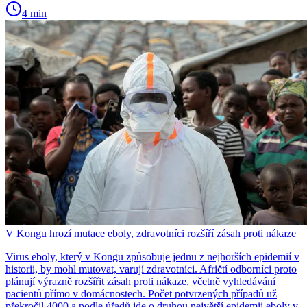
4 min
V Kongu hrozí mutace eboly, zdravotníci rozšíří zásah proti nákaze
Virus eboly, který v Kongu způsobuje jednu z nejhorších epidemií v
historii, by mohl mutovat, varují zdravotníci. Afričtí odborníci proto
plánují výrazně rozšířit zásah proti nákaze, včetně vyhledávání
pacientů přímo v domácnostech. Počet potvrzených případů už
překročil 4000 a podle úřadů jde o druhou největší epidemii eboly v