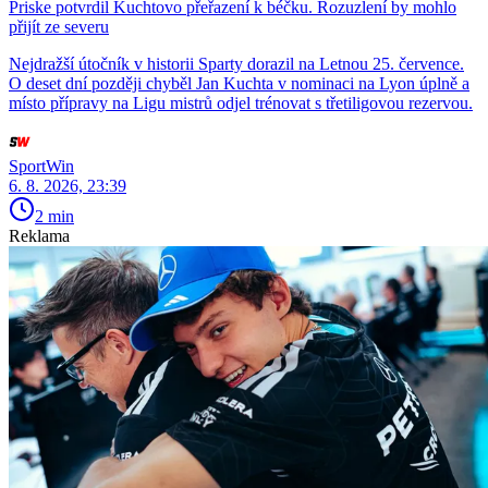
Priske potvrdil Kuchtovo přeřazení k béčku. Rozuzlení by mohlo
přijít ze severu
Nejdražší útočník v historii Sparty dorazil na Letnou 25. července.
O deset dní později chyběl Jan Kuchta v nominaci na Lyon úplně a
místo přípravy na Ligu mistrů odjel trénovat s třetiligovou rezervou.
SportWin
6. 8. 2026, 23:39
2 min
Reklama