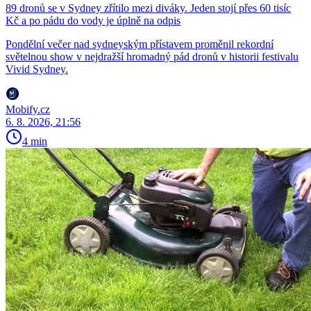
89 dronů se v Sydney zřítilo mezi diváky. Jeden stojí přes 60 tisíc
Kč a po pádu do vody je úplně na odpis
Pondělní večer nad sydneyským přístavem proměnil rekordní
světelnou show v nejdražší hromadný pád dronů v historii festivalu
Vivid Sydney.
Mobify.cz
6. 8. 2026, 21:56
4 min