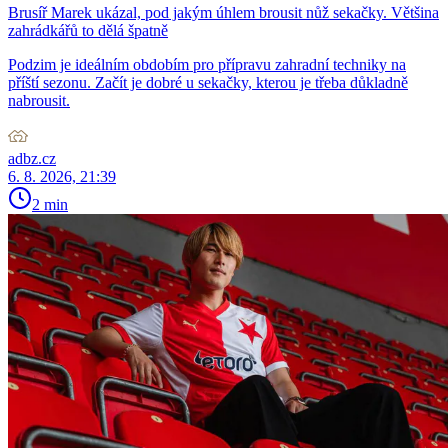
Brusíř Marek ukázal, pod jakým úhlem brousit nůž sekačky. Většina
zahrádkářů to dělá špatně
Podzim je ideálním obdobím pro přípravu zahradní techniky na
příští sezonu. Začít je dobré u sekačky, kterou je třeba důkladně
nabrousit.
adbz.cz
6. 8. 2026, 21:39
2 min