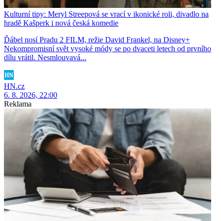
Kulturní tipy: Meryl Streepová se vrací v ikonické roli, divadlo na
hradě Kašperk i nová česká komedie
Ďábel nosí Pradu 2 FILM, režie David Frankel, na Disney+
Nekompromisní svět vysoké módy se po dvaceti letech od prvního
dílu vrátil. Nesmlouvavá...
HN.cz
6. 8. 2026, 22:00
Reklama