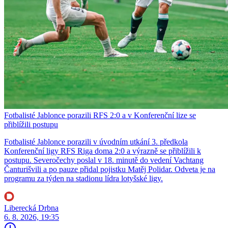
Fotbalisté Jablonce porazili RFS 2:0 a v Konferenční lize se
přiblížili postupu
Fotbalisté Jablonce porazili v úvodním utkání 3. předkola
Konferenční ligy RFS Riga doma 2:0 a výrazně se přiblížili k
postupu. Severočechy poslal v 18. minutě do vedení Vachtang
Čanturišvili a po pauze přidal pojistku Matěj Polidar. Odveta je na
programu za týden na stadionu lídra lotyšské ligy.
Liberecká Drbna
6. 8. 2026, 19:35