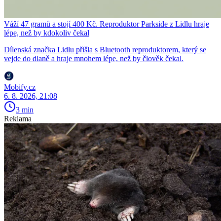
Váží 47 gramů a stojí 400 Kč. Reproduktor Parkside z Lidlu hraje
lépe, než by kdokoliv čekal
Dílenská značka Lidlu přišla s Bluetooth reproduktorem, který se
vejde do dlaně a hraje mnohem lépe, než by člověk čekal.
Mobify.cz
6. 8. 2026, 21:08
3 min
Reklama