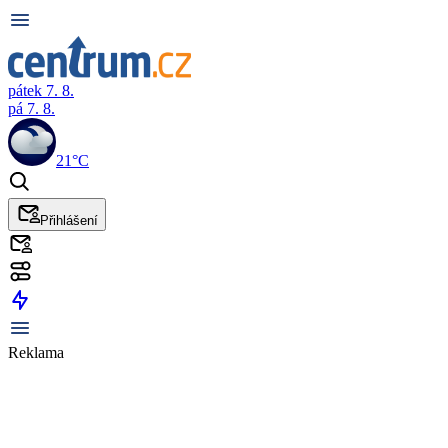
pátek 7. 8.
pá 7. 8.
21°C
Přihlášení
Reklama