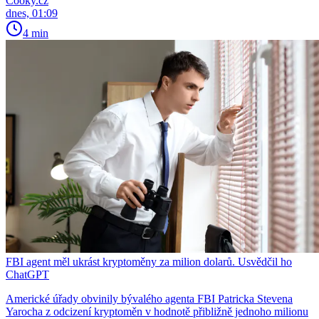
Cooky.cz
dnes, 01:09
4 min
FBI agent měl ukrást kryptoměny za milion dolarů. Usvědčil ho
ChatGPT
Americké úřady obvinily bývalého agenta FBI Patricka Stevena
Yarocha z odcizení kryptoměn v hodnotě přibližně jednoho milionu