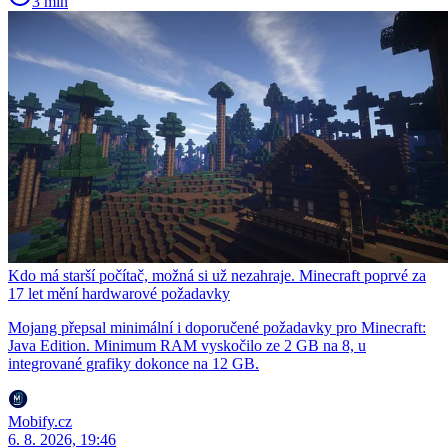
3 min
Kdo má starší počítač, možná si už nezahraje. Minecraft poprvé za
17 let mění hardwarové požadavky
Mojang přepsal minimální i doporučené požadavky pro Minecraft:
Java Edition. Minimum RAM vyskočilo ze 2 GB na 8, u
integrované grafiky dokonce na 12 GB.
Mobify.cz
6. 8. 2026, 19:46