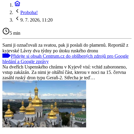
Proboha!
9. 7. 2026, 11:20
5 min
Sami ji označovali za svatou, pak ji poslali do plamenů. Reportáž z
kyjevské Lávry dva týdny po útoku ruského dronu
Přidejte si obsah Centrum.cz do oblíbených zdrojů pro Google
hledání a Google zprávy
Na dveřích Uspenského chrámu v Kyjevě visí: vchid zaboroneno,
vstup zakázán. Za nimi je oltářní část, kterou v noci na 15. června
zasáhl ruský dron typu Geraň-2. Střecha je teď…