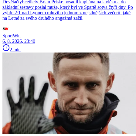
Devětačtyřicetiletý Brian Priske posadil kapitána na lavičku a do
základní sestavy poslal muže, který byl ve Spartě sotva čtyři dny. Po
výhře 2:1 nad Lyonem mluvil o jednom z nejsilnějších večerů, jaké
na Letné za svého druhého angažmá zažil.
SportWin
6. 8. 2026, 23:40
2 min