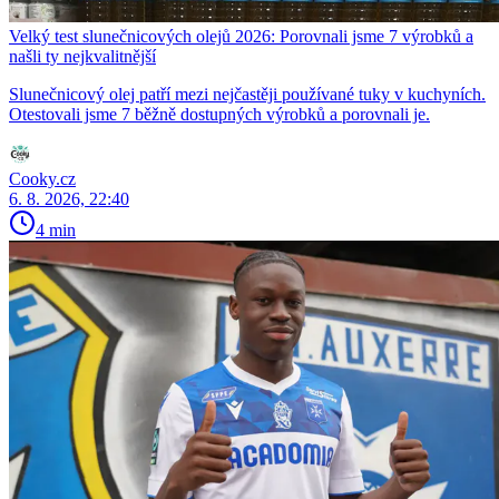
Velký test slunečnicových olejů 2026: Porovnali jsme 7 výrobků a
našli ty nejkvalitnější
Slunečnicový olej patří mezi nejčastěji používané tuky v kuchyních.
Otestovali jsme 7 běžně dostupných výrobků a porovnali je.
Cooky.cz
6. 8. 2026, 22:40
4 min