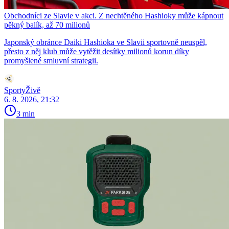
Obchodníci ze Slavie v akci. Z nechtěného Hashioky může kápnout
pěkný balík, až 70 milionů
Japonský obránce Daiki Hashioka ve Slavii sportovně neuspěl,
přesto z něj klub může vytěžit desítky milionů korun díky
promyšlené smluvní strategii.
SportyŽivě
6. 8. 2026, 21:32
3 min