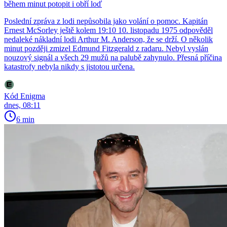
během minut potopit i obří loď
Poslední zpráva z lodi nepůsobila jako volání o pomoc. Kapitán
Ernest McSorley ještě kolem 19:10 10. listopadu 1975 odpověděl
nedaleké nákladní lodi Arthur M. Anderson, že se drží. O několik
minut později zmizel Edmund Fitzgerald z radaru. Nebyl vyslán
nouzový signál a všech 29 mužů na palubě zahynulo. Přesná příčina
katastrofy nebyla nikdy s jistotou určena.
Kód Enigma
dnes, 08:11
6 min