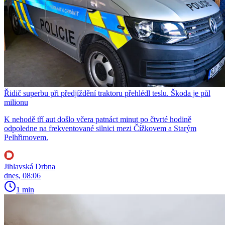
Řidič superbu při předjíždění traktoru přehlédl teslu. Škoda je půl
milionu
K nehodě tří aut došlo včera patnáct minut po čtvrté hodině
odpoledne na frekventované silnici mezi Čížkovem a Starým
Pelhřimovem.
Jihlavská Drbna
dnes, 08:06
1 min