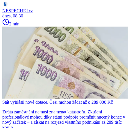
NESPECHEJ.cz
dnes, 08:30
2 min
Stát vyhlásil nové dotace. Češi mohou žádat až o 289 000 Kč
Ztráta zaměstnání nemusí znamenat katastrofu. Zkušení
profesionálové mohou díky státní podpoře proměnit nucený konec v
nový začátek – a získat na rozjezd vlastního podnikání až 289 tisíc
korun.