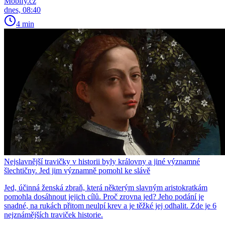
Mobify.cz
dnes, 08:40
4 min
Nejslavnější travičky v historii byly královny a jiné významné
šlechtičny. Jed jim významně pomohl ke slávě
Jed, účinná ženská zbraň, která některým slavným aristokratkám
pomohla dosáhnout jejich cílů. Proč zrovna jed? Jeho podání je
snadné, na rukách přitom neulpí krev a je těžké jej odhalit. Zde je 6
nejznámějších traviček historie.