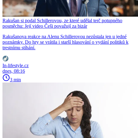
Rakušan si podal Schillerovou, ze které udělal terč potupného
posměchu: Její video Češi považují za bizár
Rakušanova reakce na Alenu Schillerovou nezůstala jen u jedné
poznámky. Do hry se vrátila i starší hlasování o vydání politiků k
trestnímu stíhání.
In-lifestyle.cz
dnes, 08:16
3 min