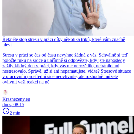
Řekněte stop stresu v práci díky několika triků, které vám značně
uleví
Stresu v práci se čas od času nevyhne žádná z vás. Schválně si teď
položte ruku na srdce a upřímně si odpovězte, kdy jste naposledy
zažily klidný den v práci, kdy vás nic nerozčílilo, netrápilo ani
nestresovalo. Správě, už si ani nepamatujete, viďte? Stresové situace
v pracovním prostřední sice neovlivníte, ale rozhodně můžete
ovlivnit vaší reakci na ně.
Krasnezeny.eu
dnes, 08:15
2 min