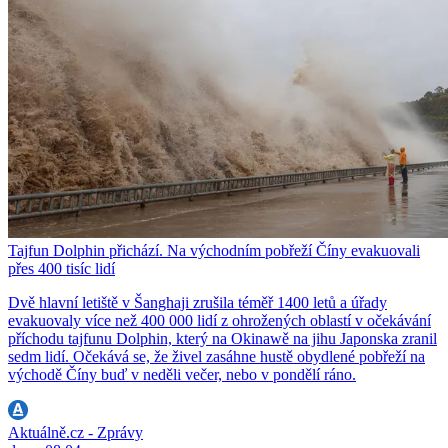
Tajfun Dolphin přichází. Na východním pobřeží Číny evakuovali
přes 400 tisíc lidí
Dvě hlavní letiště v Šanghaji zrušila téměř 1400 letů a úřady
evakuovaly více než 400 000 lidí z ohrožených oblastí v očekávání
příchodu tajfunu Dolphin, který na Okinawě na jihu Japonska zranil
sedm lidí. Očekává se, že živel zasáhne hustě obydlené pobřeží na
východě Číny buď v neděli večer, nebo v pondělí ráno.
Aktuálně.cz - Zprávy