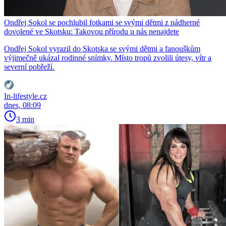
Ondřej Sokol se pochlubil fotkami se svými dětmi z nádherné
dovolené ve Skotsku: Takovou přírodu u nás nenajdete
Ondřej Sokol vyrazil do Skotska se svými dětmi a fanouškům
výjimečně ukázal rodinné snímky. Místo tropů zvolili útesy, vítr a
severní pobřeží.
In-lifestyle.cz
dnes, 08:09
3 min