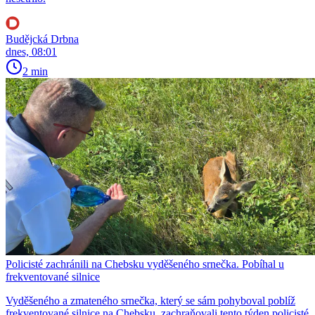
Budějcká Drbna
dnes, 08:01
2 min
Policisté zachránili na Chebsku vyděšeného srnečka. Pobíhal u
frekventované silnice
Vyděšeného a zmateného srnečka, který se sám pohyboval poblíž
frekventované silnice na Chebsku, zachraňovali tento týden policisté