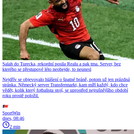
Salah do Turecka, rekordní posila Realu a pak tma. Server, bez
kterého se přestupové léto neobejde, to neunesl
Nejdřív se objevovalo hlášení o špatné bráně, potom už jen prázdná
stránka. Německý server Transfermarkt, kam míří každý, kdo chce
vědět, kolik který fotbalista stojí, se uprostřed nejrušnějšího období
roku prostě položil.
SportWin
dnes, 08:46
2 min