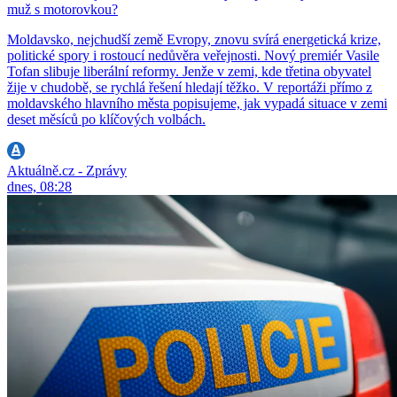
muž s motorovkou?
Moldavsko, nejchudší země Evropy, znovu svírá energetická krize,
politické spory i rostoucí nedůvěra veřejnosti. Nový premiér Vasile
Tofan slibuje liberální reformy. Jenže v zemi, kde třetina obyvatel
žije v chudobě, se rychlá řešení hledají těžko. V reportáži přímo z
moldavského hlavního města popisujeme, jak vypadá situace v zemi
deset měsíců po klíčových volbách.
Aktuálně.cz - Zprávy
dnes, 08:28