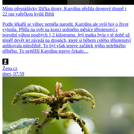
Místo přesnídávky lžička drogy. Karolína přežila drogové doupě i
22 ran vařečkou kvůli Bibli
Podle lékařů se vůbec neměla narodit. Karolína ale svůj boj o život
vyhrála. Přišla na svět na konci sedmého měsíce těhotenství s
porodní váhou pouhých 1,2 kilogramu. Její matka byla v té době už
téměř devět let závislá na drogách, které si během celého těhotenství
aplikovala nitrožilně. To byl však teprve začátek jejího nelehkého
příběhu. To nejtěžší Karolínu teprve čekalo…
Žena.cz
dnes, 07:59