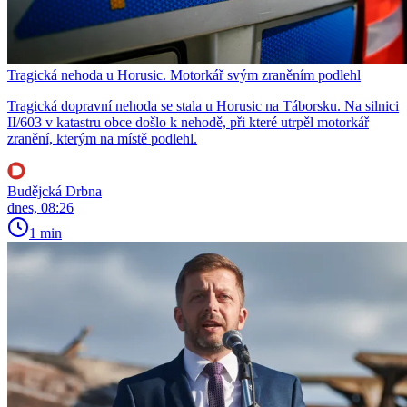
Tragická nehoda u Horusic. Motorkář svým zraněním podlehl
Tragická dopravní nehoda se stala u Horusic na Táborsku. Na silnici
II/603 v katastru obce došlo k nehodě, při které utrpěl motorkář
zranění, kterým na místě podlehl.
Budějcká Drbna
dnes, 08:26
1 min