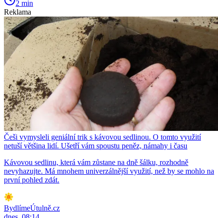
2 min
Reklama
Češi vymysleli geniální trik s kávovou sedlinou. O tomto využití
netuší většina lidí. Ušetří vám spoustu peněz, námahy i času
Kávovou sedlinu, která vám zůstane na dně šálku, rozhodně
nevyhazujte. Má mnohem univerzálnější využití, než by se mohlo na
první pohled zdát.
BydlímeÚtulně.cz
dnes, 08:14