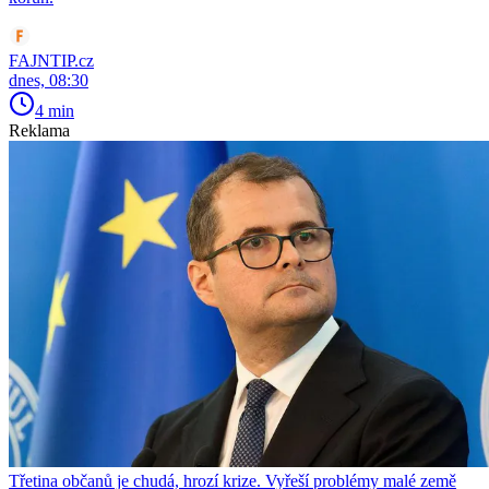
FAJNTIP.cz
dnes, 08:30
4 min
Reklama
Třetina občanů je chudá, hrozí krize. Vyřeší problémy malé země