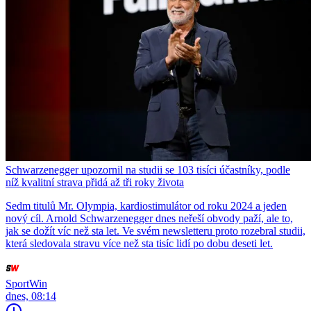
Schwarzenegger upozornil na studii se 103 tisíci účastníky, podle
níž kvalitní strava přidá až tři roky života
Sedm titulů Mr. Olympia, kardiostimulátor od roku 2024 a jeden
nový cíl. Arnold Schwarzenegger dnes neřeší obvody paží, ale to,
jak se dožít víc než sta let. Ve svém newsletteru proto rozebral studii,
která sledovala stravu více než sta tisíc lidí po dobu deseti let.
SportWin
dnes, 08:14