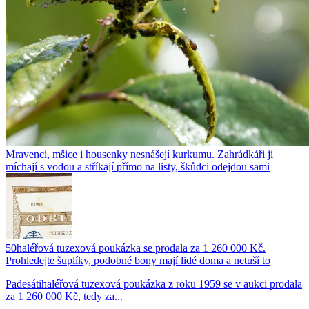
Mravenci, mšice i housenky nesnášejí kurkumu. Zahrádkáři ji
míchají s vodou a stříkají přímo na listy, škůdci odejdou sami
50haléřová tuzexová poukázka se prodala za 1 260 000 Kč.
Prohledejte šuplíky, podobné bony mají lidé doma a netuší to
Padesátihaléřová tuzexová poukázka z roku 1959 se v aukci prodala
za 1 260 000 Kč, tedy za...