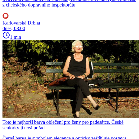
z chebského dopravního inspektorátu.
Karlovarská Drbna
dnes, 08:00
1 min
Toto je nejhorší barva oblečení pro ženy pro padesátce. České
seniorky ji nosí pořád
Černá barva je symbolem elegance a opticky zeštíhluje postavu.