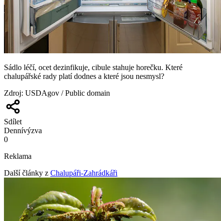
Sádlo léčí, ocet dezinfikuje, cibule stahuje horečku. Které
chalupářské rady platí dodnes a které jsou nesmysl?
Zdroj
:
USDAgov / Public domain
Sdílet
Denní
výzva
0
Reklama
Další články z
Chalupáři-Zahrádkáři