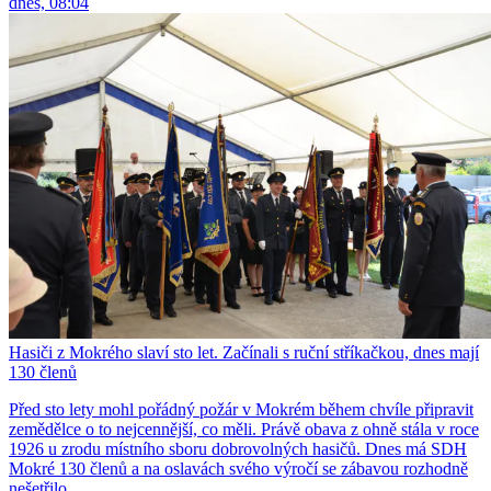
dnes, 08:04
Hasiči z Mokrého slaví sto let. Začínali s ruční stříkačkou, dnes mají
130 členů
Před sto lety mohl pořádný požár v Mokrém během chvíle připravit
zemědělce o to nejcennější, co měli. Právě obava z ohně stála v roce
1926 u zrodu místního sboru dobrovolných hasičů. Dnes má SDH
Mokré 130 členů a na oslavách svého výročí se zábavou rozhodně
nešetřilo.