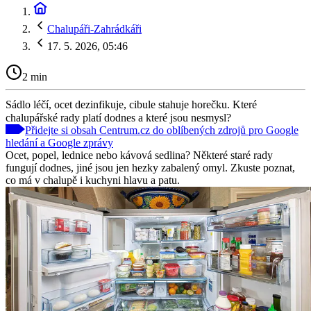
Chalupáři-Zahrádkáři
17. 5. 2026, 05:46
2 min
Sádlo léčí, ocet dezinfikuje, cibule stahuje horečku. Které
chalupářské rady platí dodnes a které jsou nesmysl?
Přidejte si obsah Centrum.cz do oblíbených zdrojů pro Google
hledání a Google zprávy
Ocet, popel, lednice nebo kávová sedlina? Některé staré rady
fungují dodnes, jiné jsou jen hezky zabalený omyl. Zkuste poznat,
co má v chalupě i kuchyni hlavu a patu.