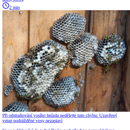
2 min
Při odstraňování vosího hnízda nedělejte tuto chybu: Uzavřený
vstup podrážděné vosy nezastaví