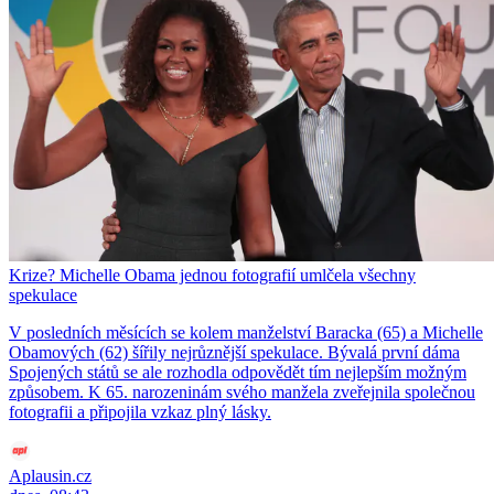
Krize? Michelle Obama jednou fotografií umlčela všechny
spekulace
V posledních měsících se kolem manželství Baracka (65) a Michelle
Obamových (62) šířily nejrůznější spekulace. Bývalá první dáma
Spojených států se ale rozhodla odpovědět tím nejlepším možným
způsobem. K 65. narozeninám svého manžela zveřejnila společnou
fotografii a připojila vzkaz plný lásky.
Aplausin.cz