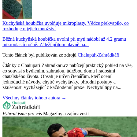
Kuchyňská houbička uvolňuje mikroplasty. Vědce překvapilo, co
rozhoduje o jejich množství
Běžná kuchyňská houbička uvolní při mytí nádobí až 4,2 gramu
mikroplastů ročně. Záleží přitom hlavně na...
Tento článek byl publikován ze zdrojů
Chalupáři-Zahrádkáři
Články z Chalupari-Zahradkari.cz nabízejí praktický pohled na vše,
co souvisí s bydlením, zahradou, údržbou domu i radostmi
chatařského života. Obsah je určen čtenářům, kteří ocení
jednoduché návody, chytré vychytávky, přírodní postupy a
zkušenosti vycházející z každodenní praxe. Nechybí tipy na...
Všechny články tohoto autora →
Vybrali jsme pro vás
Magazíny a zajímavosti