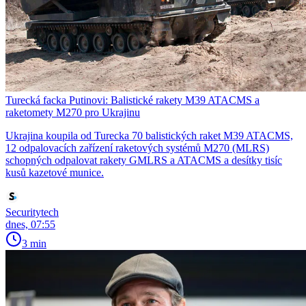
Turecká facka Putinovi: Balistické rakety M39 ATACMS a
raketomety M270 pro Ukrajinu
Ukrajina koupila od Turecka 70 balistických raket M39 ATACMS,
12 odpalovacích zařízení raketových systémů M270 (MLRS)
schopných odpalovat rakety GMLRS a ATACMS a desítky tisíc
kusů kazetové munice.
Securitytech
dnes, 07:55
3 min