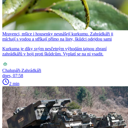
Mravenci, mšice i housenky nesnášejí kurkumu. Zahrádkáři ji
míchají s vodou a stříkají přímo na listy, škůdci odejdou sami
Kurkuma je díky svým nesčetným výhodám tajnou zbraní
zahrádkářů v boji proti škůdcům. Vyplatí se na ni vsadit.
Chalupáři-Zahrádkáři
dnes, 07:58
2 min