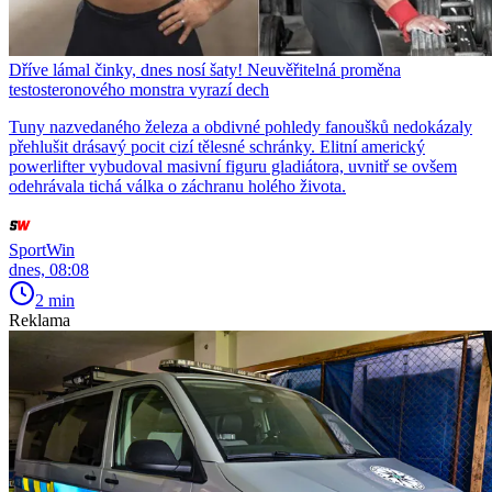
Dříve lámal činky, dnes nosí šaty! Neuvěřitelná proměna
testosteronového monstra vyrazí dech
Tuny nazvedaného železa a obdivné pohledy fanoušků nedokázaly
přehlušit drásavý pocit cizí tělesné schránky. Elitní americký
powerlifter vybudoval masivní figuru gladiátora, uvnitř se ovšem
odehrávala tichá válka o záchranu holého života.
SportWin
dnes, 08:08
2 min
Reklama