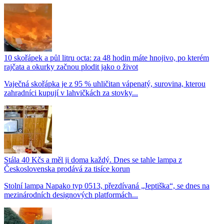
10 skořápek a půl litru octa: za 48 hodin máte hnojivo, po kterém
rajčata a okurky začnou plodit jako o život
Vaječná skořápka je z 95 % uhličitan vápenatý, surovina, kterou
zahradníci kupují v lahvičkách za stovky...
Stála 40 Kčs a měl ji doma každý. Dnes se tahle lampa z
Československa prodává za tisíce korun
Stolní lampa Napako typ 0513, přezdívaná „Jeptiška“, se dnes na
mezinárodních designových platformách...