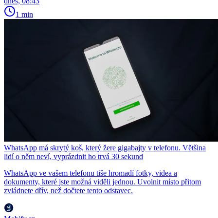
dnes, 08:43
1 min
WhatsApp má skrytý koš, který žere gigabajty v telefonu. Většina
lidí o něm neví, vyprázdnit ho trvá 30 sekund
WhatsApp ve vašem telefonu tiše hromadí fotky, videa a
dokumenty, které jste možná viděli jednou. Uvolnit místo přitom
zvládnete dřív, než dočtete tento odstavec.