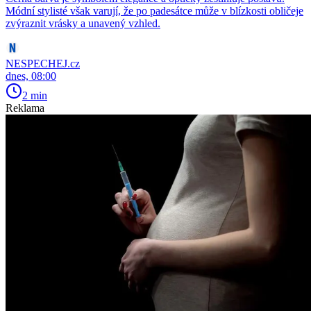
Módní stylisté však varují, že po padesátce může v blízkosti obličeje
zvýraznit vrásky a unavený vzhled.
NESPECHEJ.cz
dnes, 08:00
2 min
Reklama