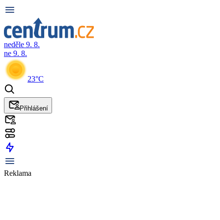
neděle 9. 8.
ne 9. 8.
23°C
Přihlášení
Reklama