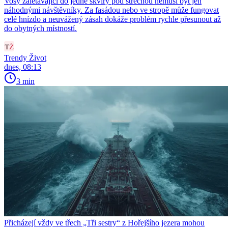
Vosy zalétávající do jedné škvíry pod střechou nemusí být jen
náhodnými návštěvníky. Za fasádou nebo ve stropě může fungovat
celé hnízdo a neuvážený zásah dokáže problém rychle přesunout až
do obytných místností.
Trendy Život
dnes, 08:13
3 min
Přicházejí vždy ve třech „Tři sestry“ z Hořejšího jezera mohou