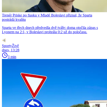
Trenér Priske po fiasku v Mladé Boleslavi přiznal, že Sparta
postrádá kvalitu
Sparta ve třech dnech předvedla dvě tváře: doma otočila zápas s
Lyonem na 2:1, v Boleslavi prohrála 0:2 už do poločasu.
SportyŽivě
dnes, 13:28
3 min