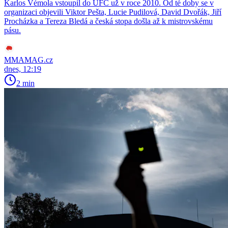
Karlos Vémola vstoupil do UFC už v roce 2010. Od té doby se v
organizaci objevili Viktor Pešta, Lucie Pudilová, David Dvořák, Jiří
Procházka a Tereza Bledá a česká stopa došla až k mistrovskému
pásu.
MMAMAG.cz
dnes, 12:19
2 min