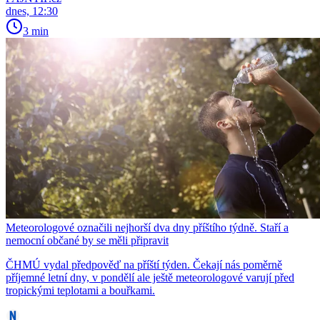
dnes, 12:30
3 min
Meteorologové označili nejhorší dva dny příštího týdně. Staří a
nemocní občané by se měli připravit
ČHMÚ vydal předpověď na příští týden. Čekají nás poměrně
příjemné letní dny, v pondělí ale ještě meteorologové varují před
tropickými teplotami a bouřkami.