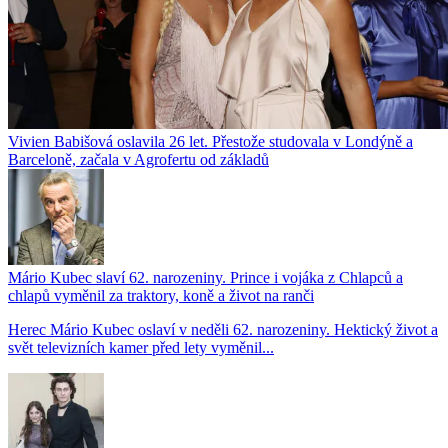
Vivien Babišová oslavila 26 let. Přestože studovala v Londýně a
Barceloně, začala v Agrofertu od základů
Mário Kubec slaví 62. narozeniny. Prince i vojáka z Chlapců a
chlapů vyměnil za traktory, koně a život na ranči
Herec Mário Kubec oslaví v neděli 62. narozeniny. Hektický život a
svět televizních kamer před lety vyměnil...