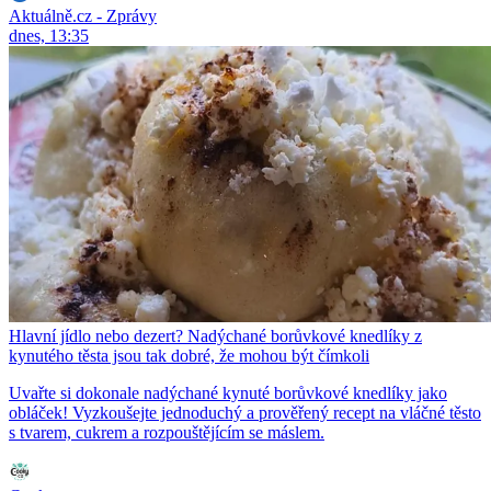
Aktuálně.cz - Zprávy
dnes, 13:35
Hlavní jídlo nebo dezert? Nadýchané borůvkové knedlíky z
kynutého těsta jsou tak dobré, že mohou být čímkoli
Uvařte si dokonale nadýchané kynuté borůvkové knedlíky jako
obláček! Vyzkoušejte jednoduchý a prověřený recept na vláčné těsto
s tvarem, cukrem a rozpouštějícím se máslem.