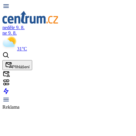
neděle 9. 8.
ne 9. 8.
31°C
Přihlášení
Reklama