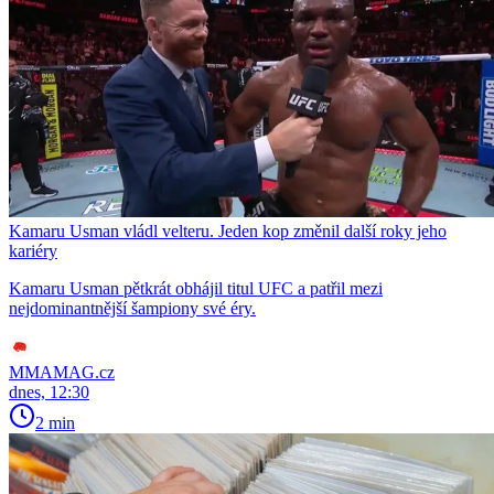
Kamaru Usman vládl velteru. Jeden kop změnil další roky jeho
kariéry
Kamaru Usman pětkrát obhájil titul UFC a patřil mezi
nejdominantnější šampiony své éry.
MMAMAG.cz
dnes, 12:30
2 min