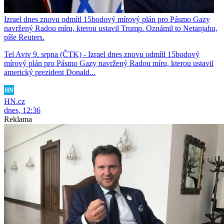
Izrael dnes znovu odmítl 15bodový mírový plán pro Pásmo Gazy
navržený Radou míru, kterou ustavil Trump. Oznámil to Netanjahu,
píše Reuters.
Tel Aviv 9. srpna (ČTK) - Izrael dnes znovu odmítl 15bodový
mírový plán pro Pásmo Gazy navržený Radou míru, kterou ustavil
americký prezident Donald...
HN.cz
dnes, 12:36
Reklama