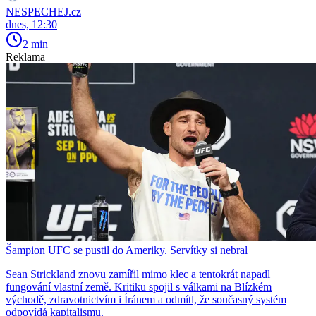
NESPECHEJ.cz
dnes, 12:30
2 min
Reklama
Šampion UFC se pustil do Ameriky. Servítky si nebral
Sean Strickland znovu zamířil mimo klec a tentokrát napadl
fungování vlastní země. Kritiku spojil s válkami na Blízkém
východě, zdravotnictvím i Íránem a odmítl, že současný systém
odpovídá kapitalismu.