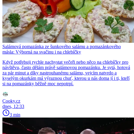
Salámová pomazánka ze šunkového salámu a pomazánkového
másla: Výborná na svačinu i na chlebíčky
Když potřebuji rychle nachystat večeři nebo něco na chlebíčky pro
návštěvu, často dělám právě salámovou pomazánku. Je sytá, hotová
za pár minut a díky nastrouhanému salámu, vejcím natvrdo a
kyselým okurkám má výraznou chuť, kterou u nás doma jí i ti, kteří
si na pomazánky běžně moc nepotrpí.
Cooky.cz
dnes, 12:33
3 min