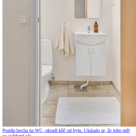
Pustila hocha na WC, ukradl klíč od bytu. Ukázalo se, že toho měl
na svědomí víc