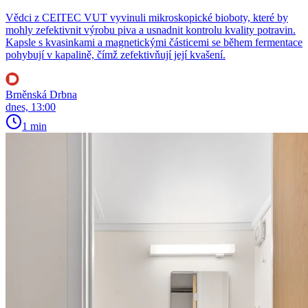
Vědci z CEITEC VUT vyvinuli mikroskopické bioboty, které by
mohly zefektivnit výrobu piva a usnadnit kontrolu kvality potravin.
Kapsle s kvasinkami a magnetickými částicemi se během fermentace
pohybují v kapalině, čímž zefektivňují její kvašení.
Brněnská Drbna
dnes, 13:00
1 min