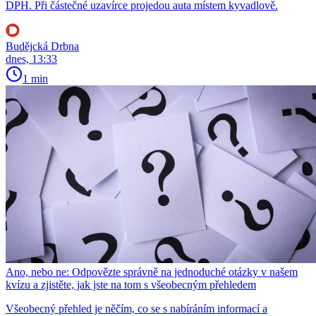
DPH. Při částečné uzavírce projedou auta místem kyvadlově.
Budějcká Drbna
dnes, 13:33
1 min
Ano, nebo ne: Odpovězte správně na jednoduché otázky v našem
kvízu a zjistěte, jak jste na tom s všeobecným přehledem
Všeobecný přehled je něčím, co se s nabíráním informací a