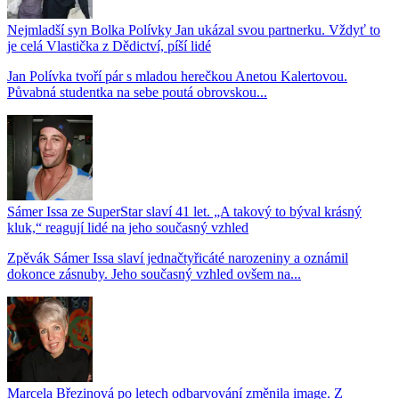
Nejmladší syn Bolka Polívky Jan ukázal svou partnerku. Vždyť to
je celá Vlastička z Dědictví, píší lidé
Jan Polívka tvoří pár s mladou herečkou Anetou Kalertovou.
Půvabná studentka na sebe poutá obrovskou...
Sámer Issa ze SuperStar slaví 41 let. „A takový to býval krásný
kluk,“ reagují lidé na jeho současný vzhled
Zpěvák Sámer Issa slaví jednačtyřicáté narozeniny a oznámil
dokonce zásnuby. Jeho současný vzhled ovšem na...
Marcela Březinová po letech odbarvování změnila image. Z