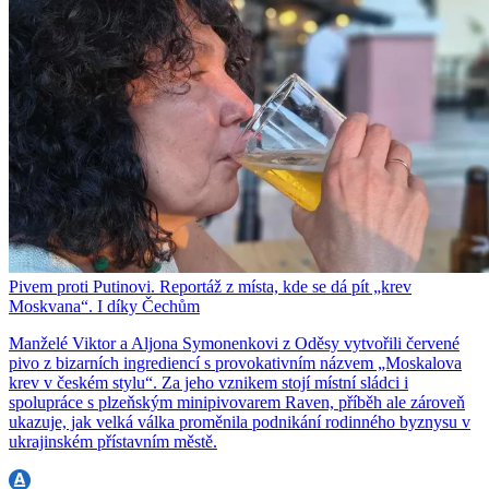
Pivem proti Putinovi. Reportáž z místa, kde se dá pít „krev
Moskvana“. I díky Čechům
Manželé Viktor a Aljona Symonenkovi z Oděsy vytvořili červené
pivo z bizarních ingrediencí s provokativním názvem „Moskalova
krev v českém stylu“. Za jeho vznikem stojí místní sládci i
spolupráce s plzeňským minipivovarem Raven, příběh ale zároveň
ukazuje, jak velká válka proměnila podnikání rodinného byznysu v
ukrajinském přístavním městě.