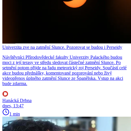
Univerzita zve na zatmění Slunce. Pozorovat se budou i Perseidy
Návštěvníci Přírodovědecké fakulty Univerzity Palackého budou
moci z její terasy ve středu sledovat částečné zatmění Slunce. Po
setmění potom přijde na řadu meteorický roj Perseidy. Součástí celé
akce budou přednášky, komentované pozorování nebo živý
videopřenos úplného zatmění Slunce ze Španělska. Vstup na akci
bude zdarma.
Hanácká Drbna
dnes, 13:47
1 min