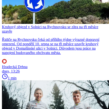
Kruhový objezd v Solnici na Rychnovsku se zítra na tři měsíce
uzavře
Řidiče na Rychnovsku čeká od příštího týdne výrazné dopravní
omezení. Od pondělí 10. srpna se na tři měsíce uzavře kruhový
objezd v Domašínské ulici v Solnici. Důvodem jsou práce na
napojení budovaného obchvatu města.
Hradecká Drbna
dnes, 13:26
1 min