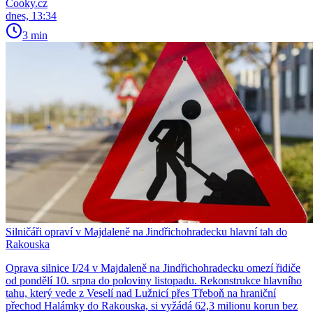
Cooky.cz
dnes, 13:34
3 min
Silničáři opraví v Majdaleně na Jindřichohradecku hlavní tah do
Rakouska
Oprava silnice I/24 v Majdaleně na Jindřichohradecku omezí řidiče
od pondělí 10. srpna do poloviny listopadu. Rekonstrukce hlavního
tahu, který vede z Veselí nad Lužnicí přes Třeboň na hraniční
přechod Halámky do Rakouska, si vyžádá 62,3 milionu korun bez