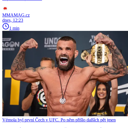
MMAMAG.cz
dnes, 12:23
1 min
Vémola byl první Čech v UFC. Po něm přišlo dalších pět jmen