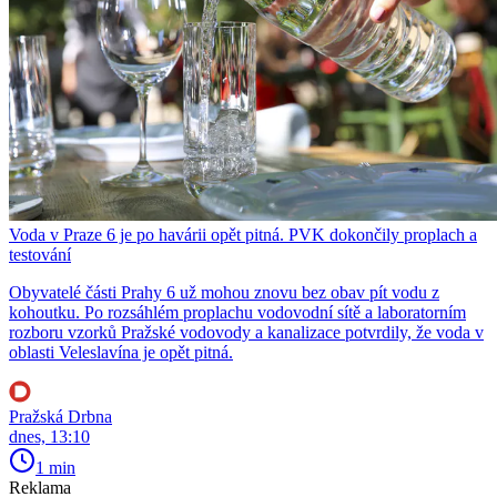
Voda v Praze 6 je po havárii opět pitná. PVK dokončily proplach a
testování
Obyvatelé části Prahy 6 už mohou znovu bez obav pít vodu z
kohoutku. Po rozsáhlém proplachu vodovodní sítě a laboratorním
rozboru vzorků Pražské vodovody a kanalizace potvrdily, že voda v
oblasti Veleslavína je opět pitná.
Pražská Drbna
dnes, 13:10
1 min
Reklama