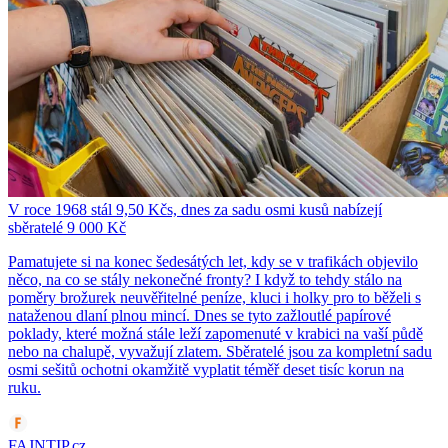
V roce 1968 stál 9,50 Kčs, dnes za sadu osmi kusů nabízejí
sběratelé 9 000 Kč
Pamatujete si na konec šedesátých let, kdy se v trafikách objevilo
něco, na co se stály nekonečné fronty? I když to tehdy stálo na
poměry brožurek neuvěřitelné peníze, kluci i holky pro to běželi s
nataženou dlaní plnou mincí. Dnes se tyto zažloutlé papírové
poklady, které možná stále leží zapomenuté v krabici na vaší půdě
nebo na chalupě, vyvažují zlatem. Sběratelé jsou za kompletní sadu
osmi sešitů ochotni okamžitě vyplatit téměř deset tisíc korun na
ruku.
FAJNTIP.cz