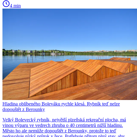
4 min
Hladina oblíbeného Boleváku rychle klesá. Rybník teď nelze
dopouštět z Berounky
Velký Bolevecký rybník, největší plzeňská rekreační plocha, má
vinou výparu ve vedrech zhruba o 40 centimetrů nižší hladinu.
Město ho ale nemůže dopouštět z Berounky, protože to teď
nedovoluje nízký průtok v řece. Potřebuje přitom plný stav, aby