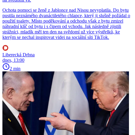
Ochota pomoci se ženě z Jablonce nad Nisou nevyplatila. Do bytu
pustila neznámého dvanáctiletého chlapce, který ji slušně požádal o
použití toalety. Místo poděkování a odchodu však z bytu zmizel
náhradní klíč od bytu i s čipem od vchodu. Jak následně zjistili
strážníci, mladík měl ten den na svědomí už více výstřelků, ke
kterým se nechal inspirovat videi na sociální síti TikTok.
Liberecká Drbna
dnes, 13:00
2 min