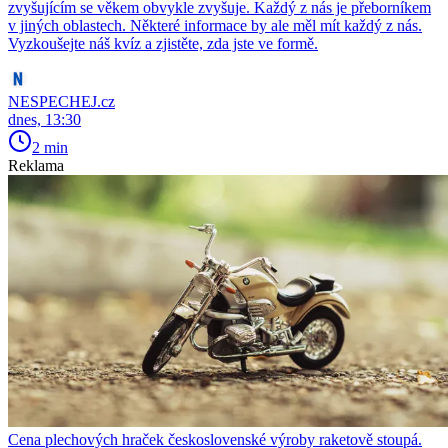
zvyšujícím se věkem obvykle zvyšuje. Každý z nás je přeborníkem
v jiných oblastech. Některé informace by ale měl mít každý z nás.
Vyzkoušejte náš kvíz a zjistěte, zda jste ve formě.
NESPECHEJ.cz
dnes, 13:30
2 min
Reklama
Cena plechových hraček československé výroby raketově stoupá.