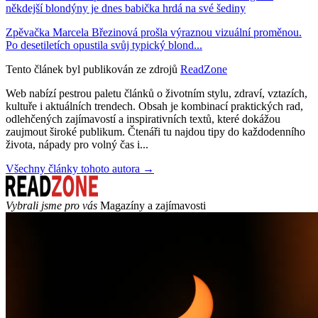
někdejší blondýny je dnes babička hrdá na své šediny
Zpěvačka Marcela Březinová prošla výraznou vizuální proměnou.
Po desetiletích opustila svůj typický blond...
Tento článek byl publikován ze zdrojů
ReadZone
Web nabízí pestrou paletu článků o životním stylu, zdraví, vztazích,
kultuře i aktuálních trendech. Obsah je kombinací praktických rad,
odlehčených zajímavostí a inspirativních textů, které dokážou
zaujmout široké publikum. Čtenáři tu najdou tipy do každodenního
života, nápady pro volný čas i...
Všechny články tohoto autora →
Vybrali jsme pro vás
Magazíny a zajímavosti