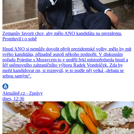
Zemanův favorit chce, aby mělo ANO kandidáta na prezidenta.
Promluvil i o sobě
Hnutí ANO si nemůže dovolit přejít prezidentské volby, mělo by mít
svého kandidáta, případně aspoň někoho podpořit. V diskusním
pořadu Poledne s Moravcem to v neděli řekl místopředseda hnutí a
šéf sněmovního zahraničního výboru Radek Vondráček. Zda by
mohl kandidovat on, si rozmyslí, je to podle něj velká „debata se
sebou samým“.
Aktuálně.cz - Zprávy
dnes, 12:36