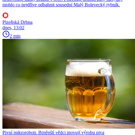
mohlo co nejdříve odbahnit sousední Malý Bolevecký rybník.
Plzeňská Drbna
dnes, 13:02
2 min
Pivní mikroroboti. Brněnští vědci inovují výrobu piva