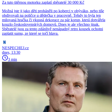
Za tuto titěrnou motorku zaplatí sběratelé 30 000 Kč
Možná jste ji jako děti proháněli po koberci v obýváku, nebo tiše
obdivovali na poličce u dědečka v pracovně. Tehdy to byla jen
milovaná hračka či vkusná dekorace za pár korun, která dotvářela
kouzlo československých domovů. Dnes je ale všechno jinak.
Sběratelé jsou za tento zdánlivě nenápadný retro kousek ochotni
zaplatit sumu, ze které se točí hlava.
NESPECHEJ.cz
dnes, 13:30
3 min