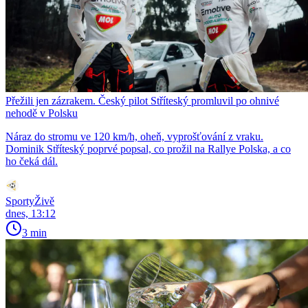
Přežili jen zázrakem. Český pilot Stříteský promluvil po ohnivé
nehodě v Polsku
Náraz do stromu ve 120 km/h, oheň, vyprošťování z vraku.
Dominik Stříteský poprvé popsal, co prožil na Rallye Polska, a co
ho čeká dál.
SportyŽivě
dnes, 13:12
3 min