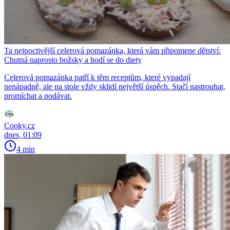
Ta nejpoctivější celerová pomazánka, která vám připomene dětství:
Chutná naprosto božsky a hodí se do diety
Celerová pomazánka patří k těm receptům, které vypadají
nenápadně, ale na stole vždy sklidí největší úspěch. Stačí nastrouhat,
promíchat a podávat.
Cooky.cz
dnes, 01:09
4 min