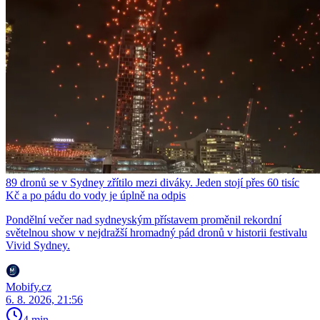
89 dronů se v Sydney zřítilo mezi diváky. Jeden stojí přes 60 tisíc
Kč a po pádu do vody je úplně na odpis
Pondělní večer nad sydneyským přístavem proměnil rekordní
světelnou show v nejdražší hromadný pád dronů v historii festivalu
Vivid Sydney.
Mobify.cz
6. 8. 2026, 21:56
4 min