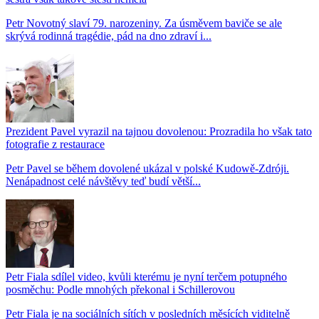
Petr Novotný slaví 79. narozeniny. Za úsměvem baviče se ale
skrývá rodinná tragédie, pád na dno zdraví i...
Prezident Pavel vyrazil na tajnou dovolenou: Prozradila ho však tato
fotografie z restaurace
Petr Pavel se během dovolené ukázal v polské Kudowě-Zdróji.
Nenápadnost celé návštěvy teď budí větší...
Petr Fiala sdílel video, kvůli kterému je nyní terčem potupného
posměchu: Podle mnohých překonal i Schillerovou
Petr Fiala je na sociálních sítích v posledních měsících viditelně