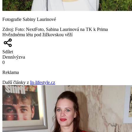
Fotografie Sabiny Laurinové
Zdroj
:
Foto: NextFoto, Sabina Laurinová na TK k Prima
Hvězdnému létu pod žižkovskou věží
Sdílet
Denní
výzva
0
Reklama
Další články z
In-lifestyle.cz