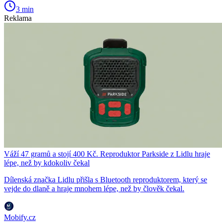
3 min
Reklama
Váží 47 gramů a stojí 400 Kč. Reproduktor Parkside z Lidlu hraje
lépe, než by kdokoliv čekal
Dílenská značka Lidlu přišla s Bluetooth reproduktorem, který se
vejde do dlaně a hraje mnohem lépe, než by člověk čekal.
Mobify.cz