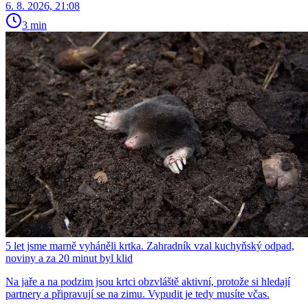
6. 8. 2026, 21:08
3 min
5 let jsme marně vyháněli krtka. Zahradník vzal kuchyňský odpad,
noviny a za 20 minut byl klid
Na jaře a na podzim jsou krtci obzvláště aktivní, protože si hledají
partnery a připravují se na zimu. Vypudit je tedy musíte včas.