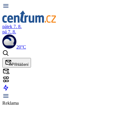
pátek 7. 8.
pá 7. 8.
20°C
Přihlášení
Reklama