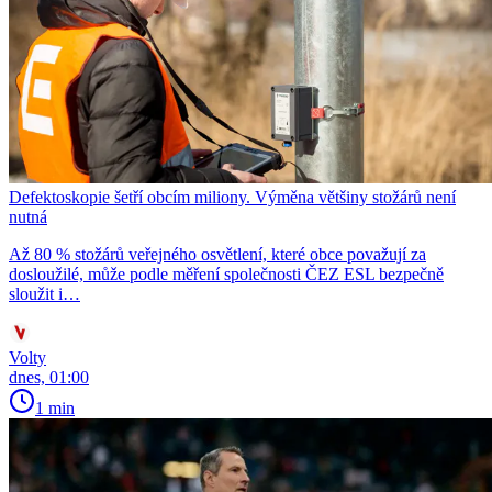
Defektoskopie šetří obcím miliony. Výměna většiny stožárů není
nutná
Až 80 % stožárů veřejného osvětlení, které obce považují za
dosloužilé, může podle měření společnosti ČEZ ESL bezpečně
sloužit i…
Volty
dnes, 01:00
1 min