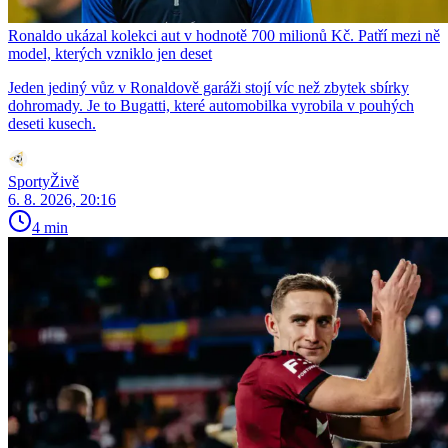
Ronaldo ukázal kolekci aut v hodnotě 700 milionů Kč. Patří mezi ně
model, kterých vzniklo jen deset
Jeden jediný vůz v Ronaldově garáži stojí víc než zbytek sbírky
dohromady. Je to Bugatti, které automobilka vyrobila v pouhých
deseti kusech.
SportyŽivě
6. 8. 2026, 20:16
4 min