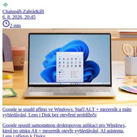
Chalupáři-Zahrádkáři
6. 8. 2026, 20:45
2 min
Google se usadil přímo ve Windows. Stačí ALT + mezerník a máte
vyhledávání, Lens i Disk bez otevření prohlížeče
Google spustil samostatnou desktopovou aplikaci pro Windows,
která po stisku Alt + mezerník otevře vyhledávání, AI asistenta,
Lens i přístup k Disku.