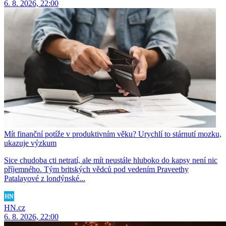
6. 8. 2026, 22:00
Mít finanční potíže v produktivním věku? Urychlí to stárnutí mozku,
ukazuje výzkum
Sice chudoba cti netratí, ale mít neustále hluboko do kapsy není nic
příjemného. Tým britských vědců pod vedením Praveethy
Patalayové z londýnské...
HN.cz
6. 8. 2026, 22:00