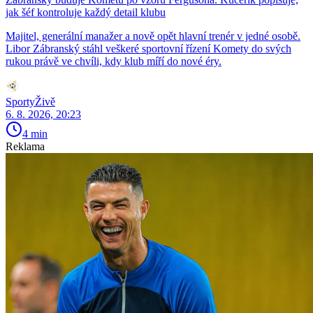
jak šéf kontroluje každý detail klubu
Majitel, generální manažer a nově opět hlavní trenér v jedné osobě.
Libor Zábranský stáhl veškeré sportovní řízení Komety do svých
rukou právě ve chvíli, kdy klub míří do nové éry.
SportyŽivě
6. 8. 2026, 20:23
4 min
Reklama