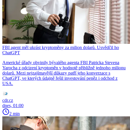
FBI agent měl ukrást kryptoměny za milion dolarů. Usvědčil ho
ChatGPT
Americké úřady obvinily bývalého agenta FBI Patricka Stevena
Yarocha z odcizení kryptoměn v hodnotě přibližně jednoho milionu
dolarů. Mezi nejzajímavější důkazy patří jeho konverzace s
ChatGPT, ve kterých údajně řešil investování peněz i odchod z
USA.
cdr.cz
dnes, 01:00
2 min