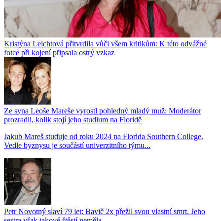
Kristýna Leichtová přitvrdila vůči všem kritikům: K této odvážné
fotce při kojení připsala ostrý vzkaz
Ze syna Leoše Mareše vyrostl pohledný mladý muž: Moderátor
prozradil, kolik stojí jeho studium na Floridě
Jakub Mareš studuje od roku 2024 na Florida Southern College.
Vedle byznysu je součástí univerzitního týmu...
Petr Novotný slaví 79 let: Bavič 2x přežil svou vlastní smrt. Jeho
sestra však takové štěstí neměla