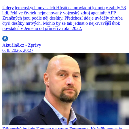
Údery jemenských povstalců Húsíů na provládní jednotky zabily 58
lidí, řekl ve čtvrtek nejmenovaný vojenský zdroj agentuře AFP.
Zraněných jsou podle něj desítky. Předchozí údaje uváděly zhruba
čtyři desítky mrtvých. Mohlo by se tak jednat o nejkrvavější útok
povstalců v Jemenu od příměří z roku 2022.
Aktuálně.cz - Zprávy
6. 8. 2026, 20:27
Zábranský buduje Kometu po vzoru Fergusona. Kučeřík popisuje,