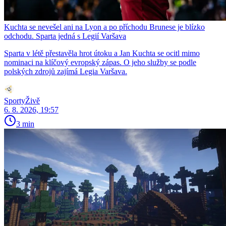
Kuchta se nevešel ani na Lyon a po příchodu Brunese je blízko
odchodu. Sparta jedná s Legií Varšava
Sparta v létě přestavěla hrot útoku a Jan Kuchta se ocitl mimo
nominaci na klíčový evropský zápas. O jeho služby se podle
polských zdrojů zajímá Legia Varšava.
SportyŽivě
6. 8. 2026, 19:57
3 min