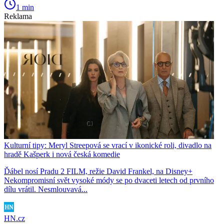
1 min
Reklama
Kulturní tipy: Meryl Streepová se vrací v ikonické roli, divadlo na
hradě Kašperk i nová česká komedie
Ďábel nosí Pradu 2 FILM, režie David Frankel, na Disney+
Nekompromisní svět vysoké módy se po dvaceti letech od prvního
dílu vrátil. Nesmlouvavá...
HN.cz