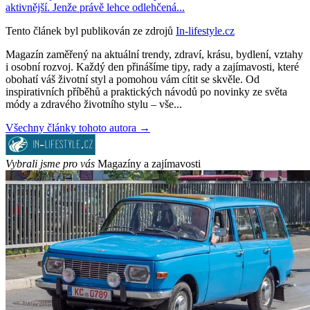
aktivnější. Jenže právě lehce odlehčená...
Tento článek byl publikován ze zdrojů
In-lifestyle.cz
Magazín zaměřený na aktuální trendy, zdraví, krásu, bydlení, vztahy
i osobní rozvoj. Každý den přinášíme tipy, rady a zajímavosti, které
obohatí váš životní styl a pomohou vám cítit se skvěle. Od
inspirativních příběhů a praktických návodů po novinky ze světa
módy a zdravého životního stylu – vše...
Všechny články tohoto autora →
Vybrali jsme pro vás
Magazíny a zajímavosti