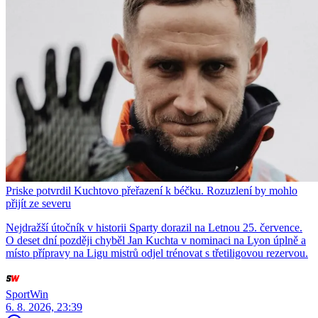
Priske potvrdil Kuchtovo přeřazení k béčku. Rozuzlení by mohlo
přijít ze severu
Nejdražší útočník v historii Sparty dorazil na Letnou 25. července.
O deset dní později chyběl Jan Kuchta v nominaci na Lyon úplně a
místo přípravy na Ligu mistrů odjel trénovat s třetiligovou rezervou.
SportWin
6. 8. 2026, 23:39