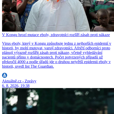
V Kongu hrozí mutace eboly, zdravotníci rozšíří zásah proti nákaze
Virus eboly, který v Kongu způsobuje jednu z nejhorších epidemií v
historii, by mohl mutovat, varují zdravotníci. Afričtí odborníci proto
plánují výrazně rozšířit zásah proti nákaze, včetně vyhledávání
pacientů přímo v domácnostech. Počet potvrzených případů už
překročil 4000 a podle úřadů jde o druhou největší epidemii eboly v
historii, uvedl list The Guardian.
Aktuálně.cz - Zprávy
6. 8. 2026, 19:38