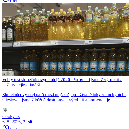
1 min
Velký test slunečnicových olejů 2026: Porovnali jsme 7 výrobků a
našli ty nejkvalitnější
Slunečnicový olej patří mezi nejčastěji používané tuky v kuchyních.
Otestovali jsme 7 běžně dostupných výrobků a porovnali je.
Cooky.cz
6. 8. 2026, 22:40