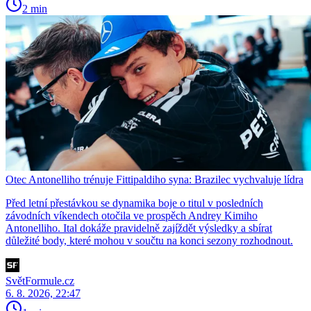
2 min
Otec Antonelliho trénuje Fittipaldiho syna: Brazilec vychvaluje lídra
Před letní přestávkou se dynamika boje o titul v posledních
závodních víkendech otočila ve prospěch Andrey Kimiho
Antonelliho. Ital dokáže pravidelně zajíždět výsledky a sbírat
důležité body, které mohou v součtu na konci sezony rozhodnout.
SvětFormule.cz
6. 8. 2026, 22:47