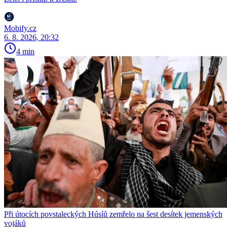
Mobify.cz
6. 8. 2026, 20:32
4 min
Při útocích povstaleckých Húsíů zemřelo na šest desítek jemenských
vojáků