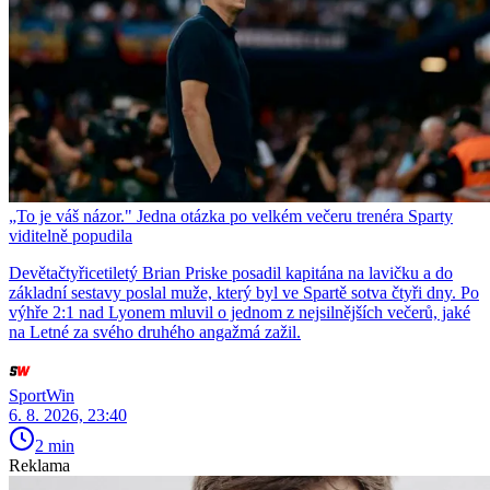
„To je váš názor." Jedna otázka po velkém večeru trenéra Sparty
viditelně popudila
Devětačtyřicetiletý Brian Priske posadil kapitána na lavičku a do
základní sestavy poslal muže, který byl ve Spartě sotva čtyři dny. Po
výhře 2:1 nad Lyonem mluvil o jednom z nejsilnějších večerů, jaké
na Letné za svého druhého angažmá zažil.
SportWin
6. 8. 2026, 23:40
2 min
Reklama