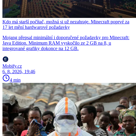
Kdo má starší počítač, možná si už nezahraje. Minecraft poprvé za
17 let mění hardwarové požadavky
Mojang přepsal minimální i doporučené požadavky pro Minecraft:
Java Edition. Minimum RAM vyskočilo ze 2 GB na 8, u
integrované grafiky dokonce na 12 GB.
Mobify.cz
6. 8. 2026, 19:46
4 min