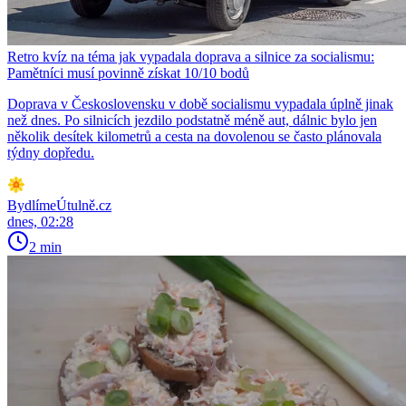
Retro kvíz na téma jak vypadala doprava a silnice za socialismu:
Pamětníci musí povinně získat 10/10 bodů
Doprava v Československu v době socialismu vypadala úplně jinak
než dnes. Po silnicích jezdilo podstatně méně aut, dálnic bylo jen
několik desítek kilometrů a cesta na dovolenou se často plánovala
týdny dopředu.
BydlímeÚtulně.cz
dnes, 02:28
2 min