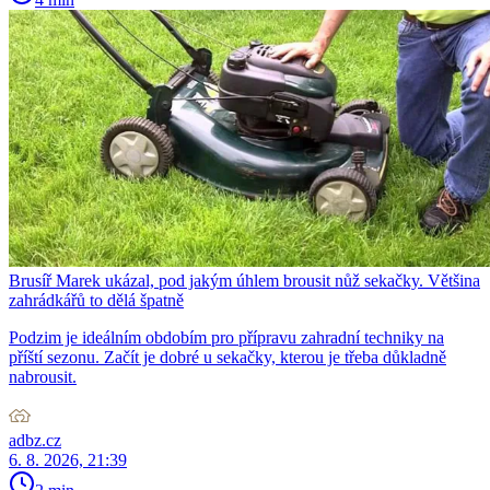
Brusíř Marek ukázal, pod jakým úhlem brousit nůž sekačky. Většina
zahrádkářů to dělá špatně
Podzim je ideálním obdobím pro přípravu zahradní techniky na
příští sezonu. Začít je dobré u sekačky, kterou je třeba důkladně
nabrousit.
adbz.cz
6. 8. 2026, 21:39