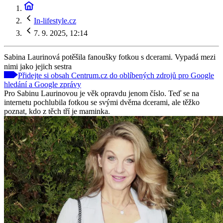
In-lifestyle.cz
7. 9. 2025, 12:14
Sabina Laurinová potěšila fanoušky fotkou s dcerami. Vypadá mezi
nimi jako jejich sestra
Přidejte si obsah Centrum.cz do oblíbených zdrojů pro Google
hledání a Google zprávy
Pro Sabinu Laurinovou je věk opravdu jenom číslo. Teď se na
internetu pochlubila fotkou se svými dvěma dcerami, ale těžko
poznat, kdo z těch tří je maminka.