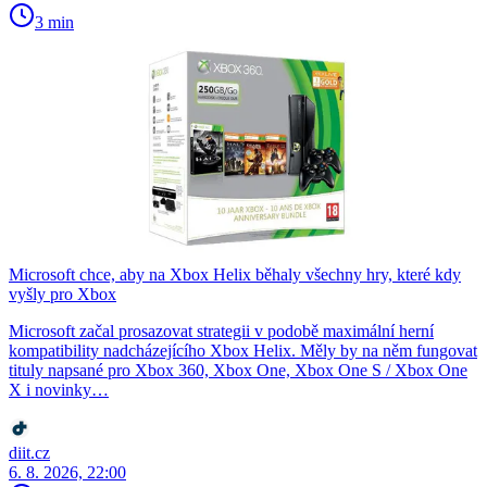
3 min
Microsoft chce, aby na Xbox Helix běhaly všechny hry, které kdy
vyšly pro Xbox
Microsoft začal prosazovat strategii v podobě maximální herní
kompatibility nadcházejícího Xbox Helix. Měly by na něm fungovat
tituly napsané pro Xbox 360, Xbox One, Xbox One S / Xbox One
X i novinky…
diit.cz
6. 8. 2026, 22:00