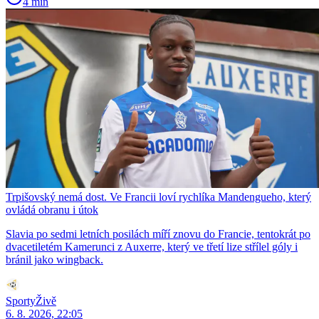
4 min
Trpišovský nemá dost. Ve Francii loví rychlíka Mandengueho, který
ovládá obranu i útok
Slavia po sedmi letních posilách míří znovu do Francie, tentokrát po
dvacetiletém Kamerunci z Auxerre, který ve třetí lize střílel góly i
bránil jako wingback.
SportyŽivě
6. 8. 2026, 22:05