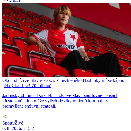
2 min
Obchodníci ze Slavie v akci. Z nechtěného Hashioky může kápnout
pěkný balík, až 70 milionů
Japonský obránce Daiki Hashioka ve Slavii sportovně neuspěl,
přesto z něj klub může vytěžit desítky milionů korun díky
promyšlené smluvní strategii.
SportyŽivě
6. 8. 2026, 21:32