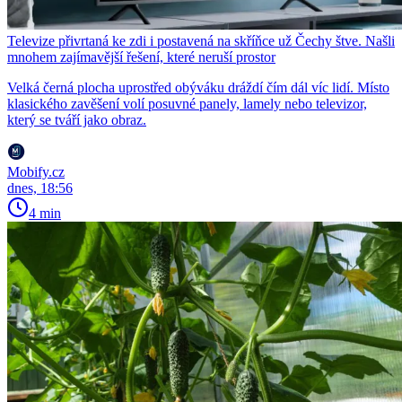
Televize přivrtaná ke zdi i postavená na skříňce už Čechy štve. Našli
mnohem zajímavější řešení, které neruší prostor
Velká černá plocha uprostřed obýváku dráždí čím dál víc lidí. Místo
klasického zavěšení volí posuvné panely, lamely nebo televizor,
který se tváří jako obraz.
Mobify.cz
dnes, 18:56
4 min