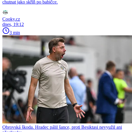
chutnat jako skříň po babičce.
Cooky.cz
dnes, 19:12
3 min
Obrovská škoda. Hradec pálil šance, proti Besiktasi nevyužil ani