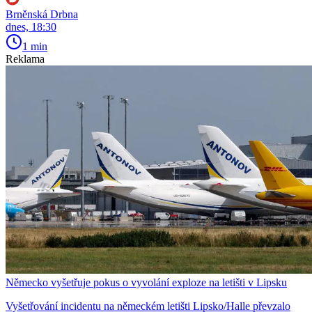
Brněnská Drbna
dnes, 18:30
1 min
Reklama
Německo vyšetřuje pokus o vyvolání exploze na letišti v Lipsku
Vyšetřování incidentu na německém letišti Lipsko/Halle převzalo