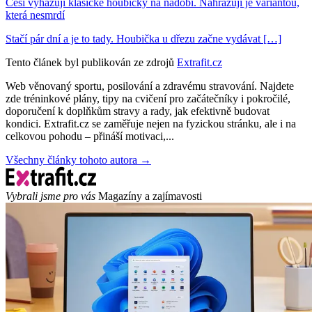
Češi vyhazují klasické houbičky na nádobí. Nahrazují je variantou,
která nesmrdí
Stačí pár dní a je to tady. Houbička u dřezu začne vydávat […]
Tento článek byl publikován ze zdrojů
Extrafit.cz
Web věnovaný sportu, posilování a zdravému stravování. Najdete
zde tréninkové plány, tipy na cvičení pro začátečníky i pokročilé,
doporučení k doplňkům stravy a rady, jak efektivně budovat
kondici. Extrafit.cz se zaměřuje nejen na fyzickou stránku, ale i na
celkovou pohodu – přináší motivaci,...
Všechny články tohoto autora →
Vybrali jsme pro vás
Magazíny a zajímavosti