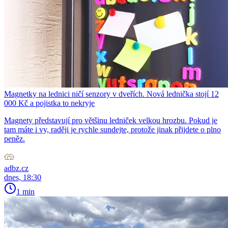
Magnetky na lednici ničí senzory v dveřích. Nová lednička stojí 12
000 Kč a pojistka to nekryje
Magnety představují pro většinu ledniček velkou hrozbu. Pokud je
tam máte i vy, raději je rychle sundejte, protože jinak přijdete o plno
peněz.
adbz.cz
dnes, 18:30
1 min