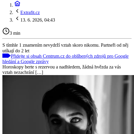
Extrafit.cz
13. 6. 2026, 04:43
3 min
S tímhle 1 znamením nevydrží vztah skoro nikomu. Partneři od něj
utíkají do 2 let
Přidejte si obsah Centrum.cz do oblíbených zdrojů pro Google
hledání a Google zprávy
Horoskopy berte s rezervou a nadhledem, žádná hvězda za vás
vztah nezachrání […]