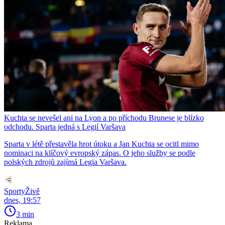
Kuchta se nevešel ani na Lyon a po příchodu Brunese je blízko
odchodu. Sparta jedná s Legií Varšava
Sparta v létě přestavěla hrot útoku a Jan Kuchta se ocitl mimo
nominaci na klíčový evropský zápas. O jeho služby se podle
polských zdrojů zajímá Legia Varšava.
SportyŽivě
dnes, 19:57
3 min
Reklama