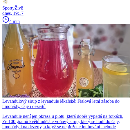
SportyŽivě
dnes, 19:17
4 min
Levandulový sirup z levandule lékařské: Fialová letní zásoba do
limonády, čaje i dezertů
Levandule není jen okrasa u plotu, která dobře vypadá na fotkách.
Ze 100 gramů květů uděláte voňavý sirup, který se hodí do čaje,
limonády i na dezerty, a když se nepřežene louhování, nebude