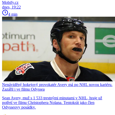
Mobify.cz
dnes, 19:22
4 min
Nenáviděný hokejový provokatér Avery má po NHL novou kariéru.
Zazářil i ve filmu Odyssea
Sean Avery, muž s 1 533 trestnými minutami v NHL, hraje už
potřetí ve filmu Christophera Nolana. Tentokrát jako člen
Odysseovy posádky.