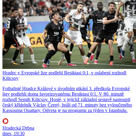
Hradec v Evropské lize podlehl Besiktasi 0:1, v oslabení rozhodl
Kilicsoy
Fotbalisté Hradce Králové v úvodním utkání 3. předkola Evropské
ligy podlehli doma favorizovanému Besiktasi 0:1. V 80. minutě
rozhodl Semih Kilicsoy. Hosté, v jejichž základní sestavě nastoupil
český křídelník Václav Černý, hráli od 71. minuty bez vyloučeného
Kassouma Ouattary. Odveta je na programu za týden v Istanbulu.
Hradecká Drbna
dnes, 19:30