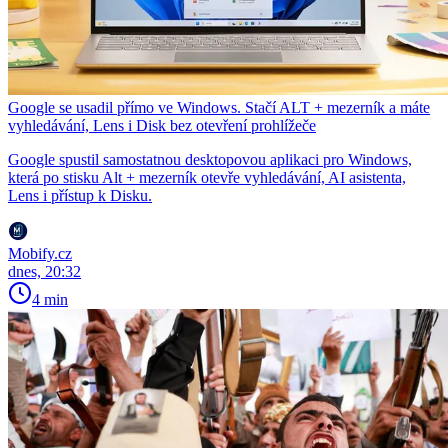
Google se usadil přímo ve Windows. Stačí ALT + mezerník a máte
vyhledávání, Lens i Disk bez otevření prohlížeče
Google spustil samostatnou desktopovou aplikaci pro Windows,
která po stisku Alt + mezerník otevře vyhledávání, AI asistenta,
Lens i přístup k Disku.
Mobify.cz
dnes, 20:32
4 min