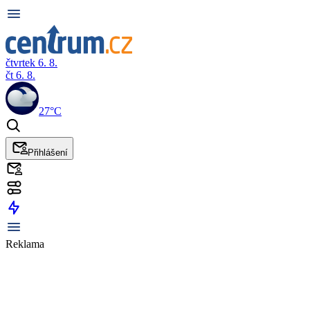
čtvrtek 6. 8.
čt 6. 8.
27°C
Přihlášení
Reklama