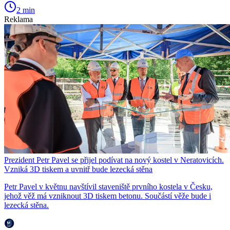
2 min
Reklama
Prezident Petr Pavel se přijel podívat na nový kostel v Neratovicích.
Vzniká 3D tiskem a uvnitř bude lezecká stěna
Petr Pavel v květnu navštívil staveniště prvního kostela v Česku,
jehož věž má vzniknout 3D tiskem betonu. Součástí věže bude i
lezecká stěna.