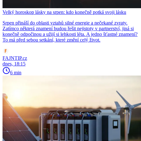
Velký horoskop lásky na srpen: kdo konečně potká svoji lásku
Srpen přináší do oblasti vztahů silné energie a nečekané zvraty.
Zatímco některá znamení budou řešit nejistoty v partnerství, jiná si
konečně odpočinou a užijí si lehkosti léta. A jedno šťastné znamení?
To má před sebou setkání, které změní celý život.
FAJNTIP.cz
dnes, 18:15
6 min