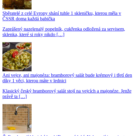
Sběratelé z celé Evropy shání tuhle 1 skleničku, kterou měla v
ČSSR doma každá babička
Zaprášený nazelenalý popelník, cukřenka odložená za servisem,
sklenka, které si roky nikdo […]
Ani vejce, ani majonéza: bramborový salát bude krémový i třetí den
díky 1 věci, kterou máte v lednici
Klasický český bramborový salát stojí na vejcích a majonéze. Jenže
právě ta […]