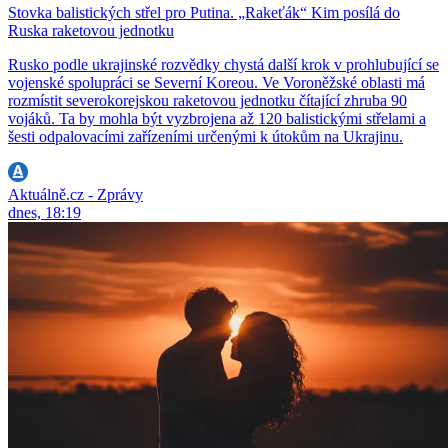
Stovka balistických střel pro Putina. „Rakeťák“ Kim posílá do
Ruska raketovou jednotku
Rusko podle ukrajinské rozvědky chystá další krok v prohlubující se
vojenské spolupráci se Severní Koreou. Ve Voroněžské oblasti má
rozmístit severokorejskou raketovou jednotku čítající zhruba 90
vojáků. Ta by mohla být vyzbrojena až 120 balistickými střelami a
šesti odpalovacími zařízeními určenými k útokům na Ukrajinu.
Aktuálně.cz - Zprávy
dnes, 18:19