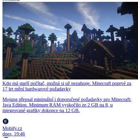
Kdo má starší počítač, možná si už nezahraje. Minecraft poprvé za
17 let mění hardwarové požadavky
Mojang přepsal minimální i doporučené požadavky pro Minecraft:
Java Edition. Minimum RAM vyskočilo ze 2 GB na 8, u
integrované grafiky dokonce na 12 GB.
Mobify.cz
dnes, 19:46