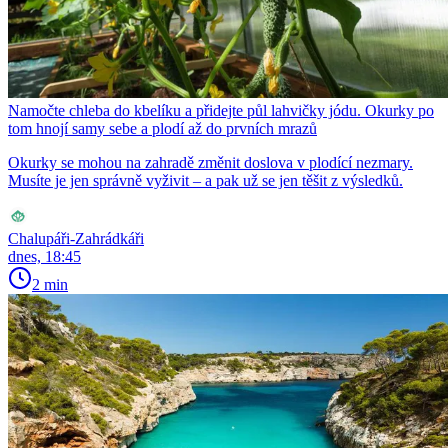
Namočte chleba do kbelíku a přidejte půl lahvičky jódu. Okurky po
tom hnojí samy sebe a plodí až do prvních mrazů
Okurky se mohou na zahradě změnit doslova v plodící nezmary.
Musíte je jen správně vyživit – a pak už se jen těšit z výsledků.
Chalupáři-Zahrádkáři
dnes, 18:45
2 min