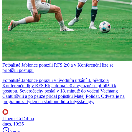
Fotbalisté Jablonce porazili RFS 2:0 a v Konferenční lize se
přiblížili postupu
Fotbalisté Jablonce porazili v úvodním utkání 3. předkola
Konferenční ligy RFS Riga doma 2:0 a výrazně se přiblížili k
postupu. Severočechy poslal v 18. minutě do vedení Vachtang
Čanturišvili a po pauze přidal pojistku Matěj Polidar. Odveta je na
programu za týden na stadionu lídra lotyšské ligy.
Liberecká Drbna
dnes, 19:35