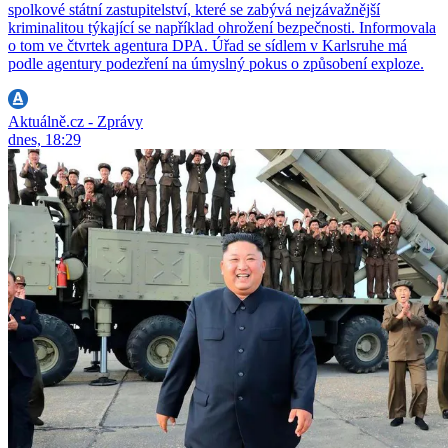
spolkové státní zastupitelství, které se zabývá nejzávažnější
kriminalitou týkající se například ohrožení bezpečnosti. Informovala
o tom ve čtvrtek agentura DPA. Úřad se sídlem v Karlsruhe má
podle agentury podezření na úmyslný pokus o způsobení exploze.
Aktuálně.cz - Zprávy
dnes, 18:29