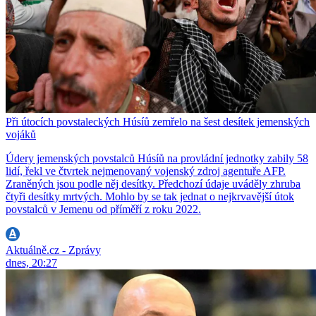
Při útocích povstaleckých Húsíů zemřelo na šest desítek jemenských
vojáků
Údery jemenských povstalců Húsíů na provládní jednotky zabily 58
lidí, řekl ve čtvrtek nejmenovaný vojenský zdroj agentuře AFP.
Zraněných jsou podle něj desítky. Předchozí údaje uváděly zhruba
čtyři desítky mrtvých. Mohlo by se tak jednat o nejkrvavější útok
povstalců v Jemenu od příměří z roku 2022.
Aktuálně.cz - Zprávy
dnes, 20:27