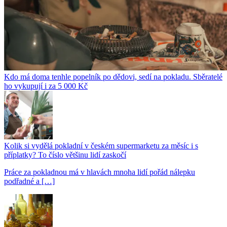
Kdo má doma tenhle popelník po dědovi, sedí na pokladu. Sběratelé
ho vykupují i za 5 000 Kč
Kolik si vydělá pokladní v českém supermarketu za měsíc i s
příplatky? To číslo většinu lidí zaskočí
Práce za pokladnou má v hlavách mnoha lidí pořád nálepku
podřadné a […]