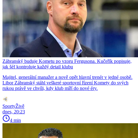
Zábranský buduje Kometu po vzoru Fergusona. Kučeřík popisuje,
jak šéf kontroluje každý detail klubu
Majitel, generální manažer a nově opět hlavní trenér v jedné osobě.
Libor Zábranský stáhl veškeré sportovní řízení Komety do svých
rukou právě ve chvíli, kdy klub míří do nové éry.
SportyŽivě
dnes, 20:23
4 min