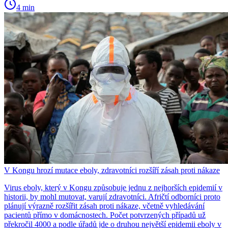
4 min
V Kongu hrozí mutace eboly, zdravotníci rozšíří zásah proti nákaze
Virus eboly, který v Kongu způsobuje jednu z nejhorších epidemií v
historii, by mohl mutovat, varují zdravotníci. Afričtí odborníci proto
plánují výrazně rozšířit zásah proti nákaze, včetně vyhledávání
pacientů přímo v domácnostech. Počet potvrzených případů už
překročil 4000 a podle úřadů jde o druhou největší epidemii eboly v