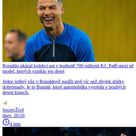
Ronaldo ukázal kolekci aut v hodnotě 700 milionů Kč. Patří mezi ně
model, kterých vzniklo jen deset
Jeden jediný vůz v Ronaldově garáži stojí víc než zbytek sbírky
dohromady. Je to Bugatti, které automobilka vyrobila v pouhých
deseti kusech.
SportyŽivě
dnes, 20:16
4 min