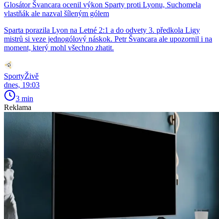
Glosátor Švancara ocenil výkon Sparty proti Lyonu, Suchomela
vlastňák ale nazval šíleným gólem
Sparta porazila Lyon na Letné 2:1 a do odvety 3. předkola Ligy
mistrů si veze jednogólový náskok. Petr Švancara ale upozornil i na
moment, který mohl všechno zhatit.
SportyŽivě
dnes, 19:03
3 min
Reklama