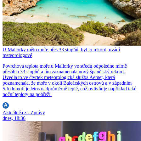
U Mallorky mělo moře přes 33 stupňů, byl to rekord, uvádí
meteorologové
Povrchová teplota moře u Mallorky ve středu odpoledne mírně
přesáhla 33 stupňů a tím zaznamenala nový španělský rekord.
Uvedla to ve čtvrtek meteorologická služba Aemet, která
poznamenala, že moře v okolí Baleárských ostrovů a v západním
Středomoří je letos nadprůměrně teplé, což ovlivňuje například také
noční teploty na pobřeží.
Aktuálně.cz - Zprávy
dnes, 18:36