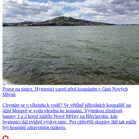
Pozor na sinice. Hygienici varují před koupáním v části Nových
Mlýnů
Chystáte se o víkendu k vodě? Ve většině přírodních koupališť na
jižní Moravě je voda vhodná ke koupání. Výjimkou zůstávají
laguny 1 a 2 horní nádrže Nové Mlýny na Břeclavsku, kde
hygienici dál evidují výskyt sinic. Pro citlivější skupiny lidí tak může
být koupání zdravotním rizikem.