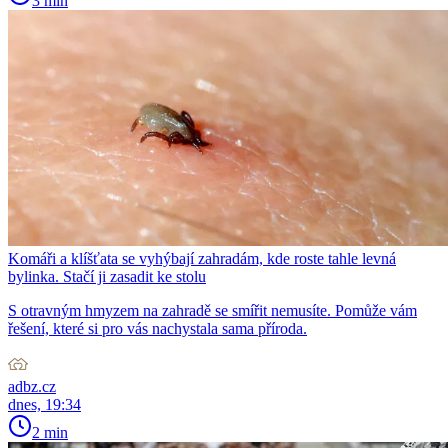
3 min
Komáři a klíšťata se vyhýbají zahradám, kde roste tahle levná
bylinka. Stačí ji zasadit ke stolu
S otravným hmyzem na zahradě se smířit nemusíte. Pomůže vám
řešení, které si pro vás nachystala sama příroda.
adbz.cz
dnes, 19:34
2 min