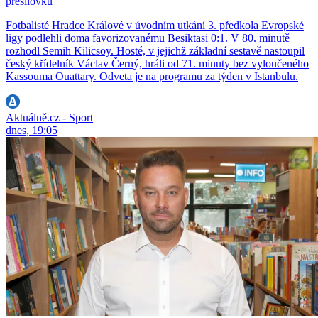
přesilovku
Fotbalisté Hradce Králové v úvodním utkání 3. předkola Evropské
ligy podlehli doma favorizovanému Besiktasi 0:1. V 80. minutě
rozhodl Semih Kilicsoy. Hosté, v jejichž základní sestavě nastoupil
český křídelník Václav Černý, hráli od 71. minuty bez vyloučeného
Kassouma Ouattary. Odveta je na programu za týden v Istanbulu.
Aktuálně.cz - Sport
dnes, 19:05