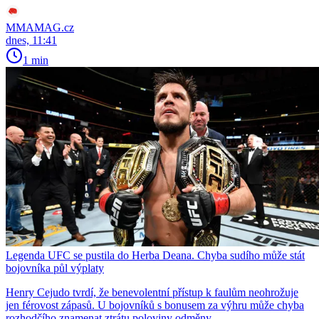
MMAMAG.cz
dnes, 11:41
1 min
Legenda UFC se pustila do Herba Deana. Chyba sudího může stát
bojovníka půl výplaty
Henry Cejudo tvrdí, že benevolentní přístup k faulům neohrožuje
jen férovost zápasů. U bojovníků s bonusem za výhru může chyba
rozhodčího znamenat ztrátu poloviny odměny.