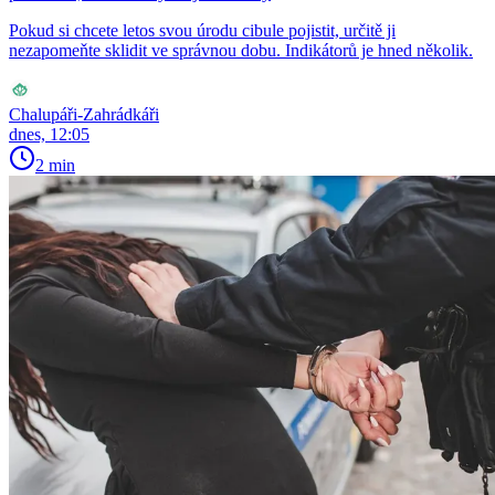
Pokud si chcete letos svou úrodu cibule pojistit, určitě ji
nezapomeňte sklidit ve správnou dobu. Indikátorů je hned několik.
Chalupáři-Zahrádkáři
dnes, 12:05
2 min