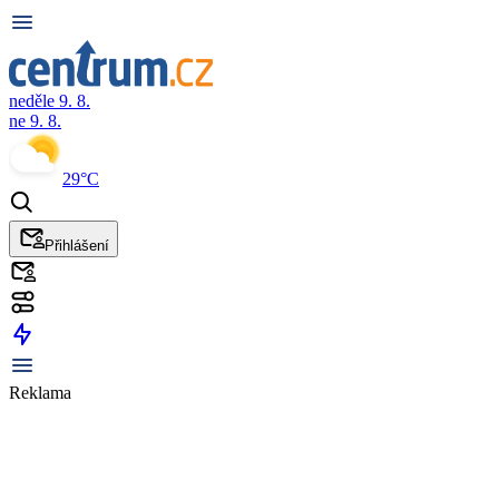
neděle 9. 8.
ne 9. 8.
29°C
Přihlášení
Reklama