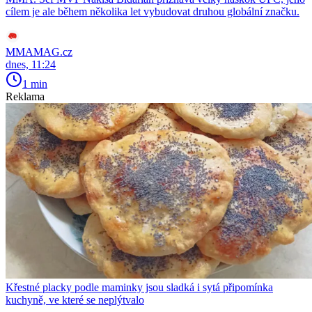
cílem je ale během několika let vybudovat druhou globální značku.
MMAMAG.cz
dnes, 11:24
1 min
Reklama
Křestné placky podle maminky jsou sladká i sytá připomínka
kuchyně, ve které se neplýtvalo