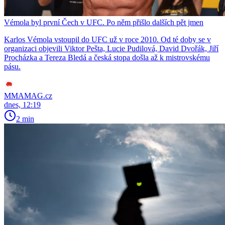
Vémola byl první Čech v UFC. Po něm přišlo dalších pět jmen
Karlos Vémola vstoupil do UFC už v roce 2010. Od té doby se v
organizaci objevili Viktor Pešta, Lucie Pudilová, David Dvořák, Jiří
Procházka a Tereza Bledá a česká stopa došla až k mistrovskému
pásu.
MMAMAG.cz
dnes, 12:19
2 min