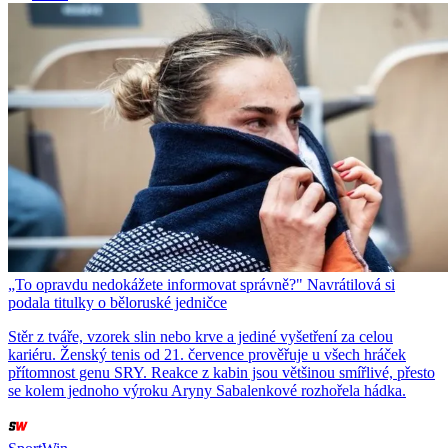
„To opravdu nedokážete informovat správně?" Navrátilová si
podala titulky o běloruské jedničce
Stěr z tváře, vzorek slin nebo krve a jediné vyšetření za celou
kariéru. Ženský tenis od 21. července prověřuje u všech hráček
přítomnost genu SRY. Reakce z kabin jsou většinou smířlivé, přesto
se kolem jednoho výroku Aryny Sabalenkové rozhořela hádka.