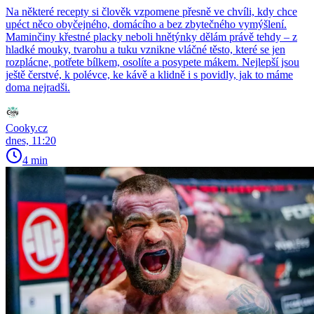
Na některé recepty si člověk vzpomene přesně ve chvíli, kdy chce
upéct něco obyčejného, domácího a bez zbytečného vymýšlení.
Maminčiny křestné placky neboli hnětýnky dělám právě tehdy – z
hladké mouky, tvarohu a tuku vznikne vláčné těsto, které se jen
rozplácne, potřete bílkem, osolíte a posypete mákem. Nejlepší jsou
ještě čerstvé, k polévce, ke kávě a klidně i s povidly, jak to máme
doma nejradši.
Cooky.cz
dnes, 11:20
4 min