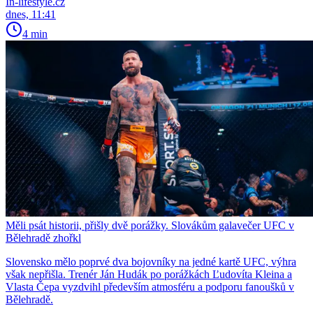
In-lifestyle.cz
dnes, 11:41
4 min
Měli psát historii, přišly dvě porážky. Slovákům galavečer UFC v
Bělehradě zhořkl
Slovensko mělo poprvé dva bojovníky na jedné kartě UFC, výhra
však nepřišla. Trenér Ján Hudák po porážkách Ľudovíta Kleina a
Vlasta Čepa vyzdvihl především atmosféru a podporu fanoušků v
Bělehradě.