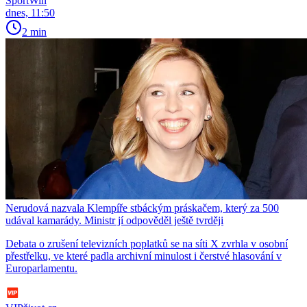
SportWin
dnes, 11:50
2 min
Nerudová nazvala Klempíře stbáckým práskačem, který za 500
udával kamarády. Ministr jí odpověděl ještě tvrději
Debata o zrušení televizních poplatků se na síti X zvrhla v osobní
přestřelku, ve které padla archivní minulost i čerstvé hlasování v
Europarlamentu.