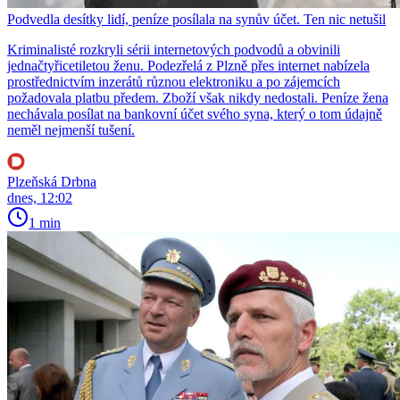
Podvedla desítky lidí, peníze posílala na synův účet. Ten nic netušil
Kriminalisté rozkryli sérii internetových podvodů a obvinili
jednačtyřicetiletou ženu. Podezřelá z Plzně přes internet nabízela
prostřednictvím inzerátů různou elektroniku a po zájemcích
požadovala platbu předem. Zboží však nikdy nedostali. Peníze žena
nechávala posílat na bankovní účet svého syna, který o tom údajně
neměl nejmenší tušení.
Plzeňská Drbna
dnes, 12:02
1 min