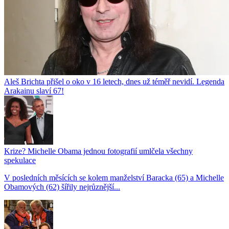
Aleš Brichta přišel o oko v 16 letech, dnes už téměř nevidí. Legenda
Arakainu slaví 67!
Krize? Michelle Obama jednou fotografií umlčela všechny
spekulace
V posledních měsících se kolem manželství Baracka (65) a Michelle
Obamových (62) šířily nejrůznější...