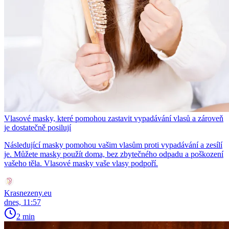
Vlasové masky, které pomohou zastavit vypadávání vlasů a zároveň
je dostatečně posilují
Následující masky pomohou vašim vlasům proti vypadávání a zesílí
je. Můžete masky použít doma, bez zbytečného odpadu a poškození
vašeho těla. Vlasové masky vaše vlasy podpoří.
Krasnezeny.eu
dnes, 11:57
2 min