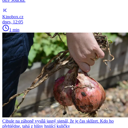
otce Součka.
Kinobox.cz
dnes, 12:05
1 min
Cibule na záhoně vysílá jasný signál, že je čas sklízet. Kdo ho
přehlédne, tahá z hlíny hnijící kuličky