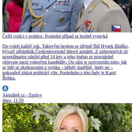
Čeští vojáci v politice. Poslední případ se hodně vymyká
Do voleb každý rok. Takovým heslem se zřejmě řídí Hynek Blaško,
bývalý příslušník Československé lidové armády. Z ozbrojených sil
generálmajor odešel před 14 lety a jeho jméno se pravidelně
objevuje mezi volenými kandidáty. On sám je potvrzením toho, jak
se lidé se zkušenostmi z vojska – někdy úspěšně, jindy ne –
pokoušejí získat politický vliv. Posledním z této řady je Karel
Řehka.
Aktuálně.cz - Zprávy
dnes, 11:59