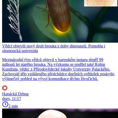
Vědci objevili nový druh brouka z doby dinosaurů. Pomohla i
olomoucká univerzita
Mezinárodní tým vědců objevil v barmském jantaru téměř 99
milionů let starého brouka. Na výzkumu se podílel také Robin
Kundrata, vědec z Přírodovědecké fakulty Univerzity Palackého.
Zachovalé tělo vzdáleného předchůdce dnešních světlušek poskytlo
výjimečný pohled na vývoj komunikace těchto živočichů.
Hanácká Drbna
dnes, 11:17
2 min