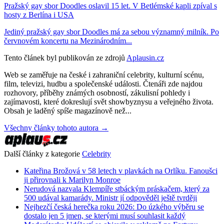
Pražský gay sbor Doodles oslavil 15 let. V Betlémské kapli zpíval s
hosty z Berlína i USA
Jediný pražský gay sbor Doodles má za sebou významný milník. Po
červnovém koncertu na Mezinárodním...
Tento článek byl publikován ze zdrojů
Aplausin.cz
Web se zaměřuje na české i zahraniční celebrity, kulturní scénu,
film, televizi, hudbu a společenské události. Čtenáři zde najdou
rozhovory, příběhy známých osobností, zákulisní pohledy i
zajímavosti, které dokreslují svět showbyznysu a veřejného života.
Obsah je laděný spíše magazínově než...
Všechny články tohoto autora →
Další články z kategorie
Celebrity
Kateřina Brožová v 58 letech v plavkách na Orlíku. Fanoušci
ji přirovnali k Marilyn Monroe
Nerudová nazvala Klempíře stbáckým práskačem, který za
500 udával kamarády. Ministr jí odpověděl ještě tvrději
Nejhezčí česká herečka roku 2026: Do úzkého výběru se
dostalo jen 5 jmen, se kterými musí souhlasit každý