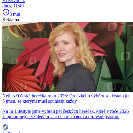
VIPživot.cz
dnes, 11:49
3 min
Reklama
Nejhezčí česká herečka roku 2026: Do úzkého výběru se dostalo jen
5 jmen, se kterými musí souhlasit každý
Na In-Lifestyle jsme vybrali pět českých hereček, které v roce 2026
zaujmou nejen vzhledem, ale i charismatem a profesní jistotou.