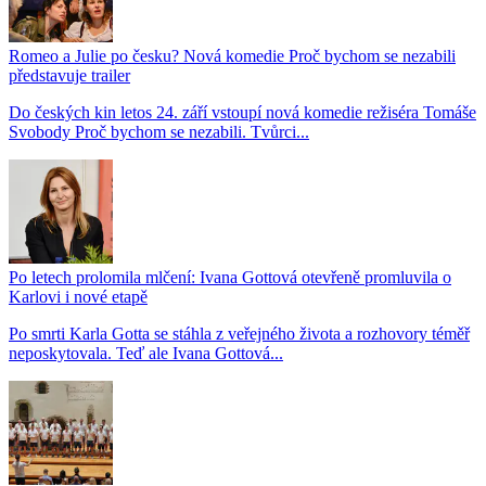
Romeo a Julie po česku? Nová komedie Proč bychom se nezabili
představuje trailer
Do českých kin letos 24. září vstoupí nová komedie režiséra Tomáše
Svobody Proč bychom se nezabili. Tvůrci...
Po letech prolomila mlčení: Ivana Gottová otevřeně promluvila o
Karlovi i nové etapě
Po smrti Karla Gotta se stáhla z veřejného života a rozhovory téměř
neposkytovala. Teď ale Ivana Gottová...