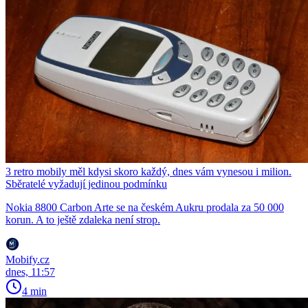
3 retro mobily měl kdysi skoro každý, dnes vám vynesou i milion.
Sběratelé vyžadují jedinou podmínku
Nokia 8800 Carbon Arte se na českém Aukru prodala za 50 000
korun. A to ještě zdaleka není strop.
Mobify.cz
dnes, 11:57
4 min