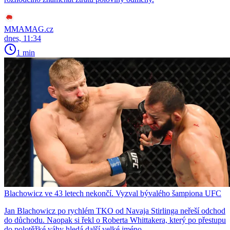
MMAMAG.cz
dnes, 11:34
1 min
Blachowicz ve 43 letech nekončí. Vyzval bývalého šampiona UFC
Jan Blachowicz po rychlém TKO od Navaja Stirlinga neřeší odchod
do důchodu. Naopak si řekl o Roberta Whittakera, který po přestupu
do polotěžké váhy hledá další velké jméno.