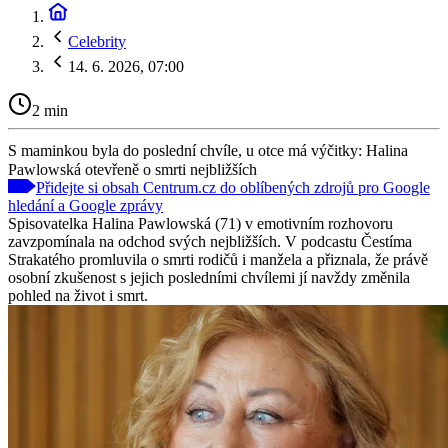
Celebrity
14. 6. 2026, 07:00
2 min
S maminkou byla do poslední chvíle, u otce má výčitky: Halina
Pawlowská otevřeně o smrti nejbližších
Přidejte si obsah Centrum.cz do oblíbených zdrojů pro Google
hledání a Google zprávy
Spisovatelka Halina Pawlowská (71) v emotivním rozhovoru
zavzpomínala na odchod svých nejbližších. V podcastu Čestíma
Strakatého promluvila o smrti rodičů i manžela a přiznala, že právě
osobní zkušenost s jejich posledními chvílemi jí navždy změnila
pohled na život i smrt.