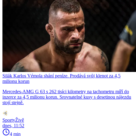
Silák Karlos Vémola shání peníze. Prodává svůj klenot za 4,5
milionu korun
Mercedes-AMG G 63 s 262 tisíci kilometry na tachometru míří do
inzerce za 4,5 milionu korun. Srovnatelné kusy s desetinou nájezdu
stojí stejně.
SportyŽivě
dnes, 11:52
4 min