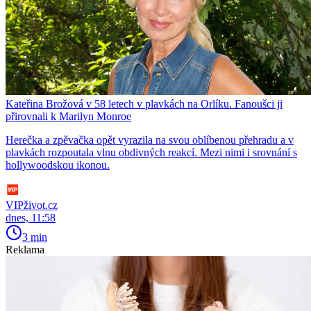
Kateřina Brožová v 58 letech v plavkách na Orlíku. Fanoušci ji
přirovnali k Marilyn Monroe
Herečka a zpěvačka opět vyrazila na svou oblíbenou přehradu a v
plavkách rozpoutala vlnu obdivných reakcí. Mezi nimi i srovnání s
hollywoodskou ikonou.
VIPživot.cz
dnes, 11:58
3 min
Reklama