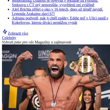
Moderátorka Událostí se objevila v reklamě na Fortunu.
Smlouvu s ČT prý neporušila, vysvětlení zní zvláštně
Aleš Brichta přišel o oko v 16 letech, dnes už téměř nevidí.
Legenda Arakainu slaví 67!
Adrianu podvedl, pak ji chtěl zpátky. Eddie teď v Ulici randí s
Kokešovou, kterou diváci nemůžou vystát
Zobrazit více
Celebrity
Vybrali jsme pro vás
Magazíny a zajímavosti