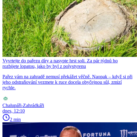
Vyvrtejte do pařezu díry a nasypte hrst soli. Za pár týdnů ho
rozbijete lopatou, jako by byl z polystyrenu
Pařez vám na zahradě nemusí překážet věčně. Naopak – když si při
jeho odstraňování vezmete k ruce docela obyčejnou sůl, zmizí
rychle.
Chalupáři-Zahrádkáři
dnes, 12:10
2 min