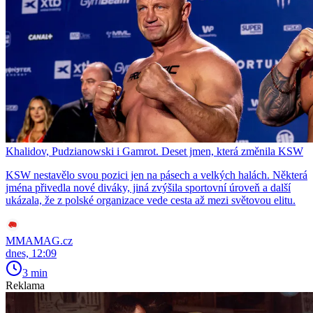
Khalidov, Pudzianowski i Gamrot. Deset jmen, která změnila KSW
KSW nestavělo svou pozici jen na pásech a velkých halách. Některá
jména přivedla nové diváky, jiná zvýšila sportovní úroveň a další
ukázala, že z polské organizace vede cesta až mezi světovou elitu.
MMAMAG.cz
dnes, 12:09
3 min
Reklama