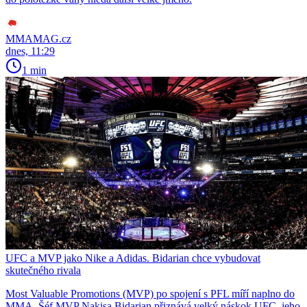
MMAMAG.cz
dnes, 11:29
1 min
UFC a MVP jako Nike a Adidas. Bidarian chce vybudovat
skutečného rivala
Most Valuable Promotions (MVP) po spojení s PFL míří naplno do
MMA. Šéf MVP Nakisa Bidarian přiznává velký náskok UFC, jeho