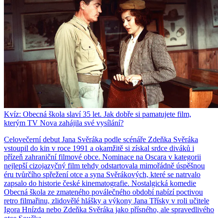
Kvíz: Obecná škola slaví 35 let. Jak dobře si pamatujete film,
kterým TV Nova zahájila své vysílání?
Celovečerní debut Jana Svěráka podle scénáře Zdeňka Svěráka
vstoupil do kin v roce 1991 a okamžitě si získal srdce diváků i
přízeň zahraniční filmové obce. Nominace na Oscara v kategorii
nejlepší cizojazyčný film tehdy odstartovala mimořádně úspěšnou
éru tvůrčího spřežení otce a syna Svěrákových, které se natrvalo
zapsalo do historie české kinematografie. Nostalgická komedie
Obecná škola ze zmateného poválečného období nabízí poctivou
retro filmařinu, zlidovělé hlášky a výkony Jana Třísky v roli učitele
Igora Hnízda nebo Zdeňka Svěráka jako přísného, ale spravedlivého