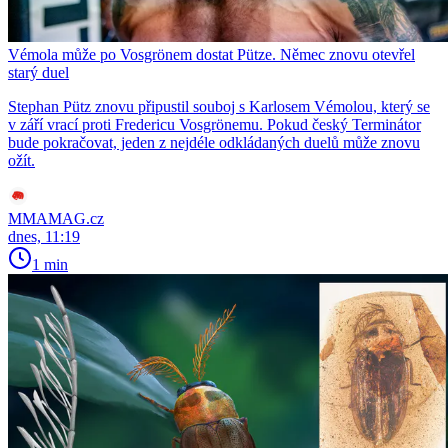
Vémola může po Vosgrönem dostat Pütze. Němec znovu otevřel
starý duel
Stephan Pütz znovu připustil souboj s Karlosem Vémolou, který se
v září vrací proti Fredericu Vosgrönemu. Pokud český Terminátor
bude pokračovat, jeden z nejdéle odkládaných duelů může znovu
ožít.
MMAMAG.cz
dnes, 11:19
1 min