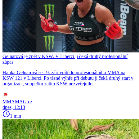
Gelnarová je zpět v KSW. V Liberci ji čeká druhý profesionální
zápas
Hanka Gelnarová se 19. září vrátí do profesionálního MMA na
KSW 121 v Liberci. Po těsné výhře při debutu ji čeká druhý start v
organizaci, soupeřku zatím KSW nezveřejnilo.
MMAMAG.cz
dnes, 12:13
1 min