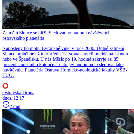
Zatmění Slunce se blíží. Sledovat ho budou i návštěvníci
ostravského planetária
Naposledy ho mohli Evropané vidět v roce 2006. Úplné zatmění
Slunce proběhne už tuto středu 12. srpna a uvidí ho lidé na Islandu
nebo ve Španělsku. U nás Měsíc po 19. hodině zakryje asi 85
procent slunečního kotouče. Tento jev budou moci sledovat také
návštěvníci Planetária Ostrava Hornicko-geologické fakulty VŠB-
TUO.
Ostravská Drbna
dnes, 12:17
2 min