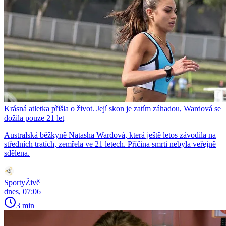
Krásná atletka přišla o život. Její skon je zatím záhadou, Wardová se
dožila pouze 21 let
Australská běžkyně Natasha Wardová, která ještě letos závodila na
středních tratích, zemřela ve 21 letech. Příčina smrti nebyla veřejně
sdělena.
SportyŽivě
dnes, 07:06
3 min