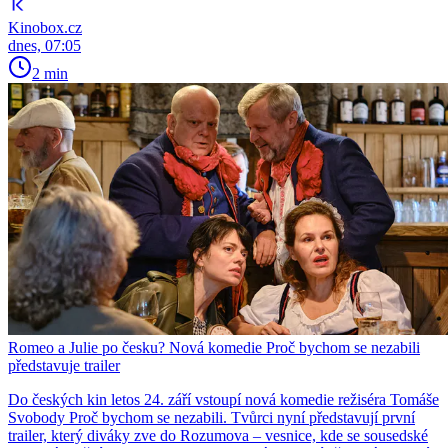
Kinobox.cz
dnes, 07:05
2 min
Romeo a Julie po česku? Nová komedie Proč bychom se nezabili
představuje trailer
Do českých kin letos 24. září vstoupí nová komedie režiséra Tomáše
Svobody Proč bychom se nezabili. Tvůrci nyní představují první
trailer, který diváky zve do Rozumova – vesnice, kde se sousedské