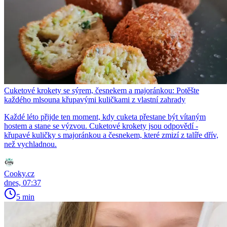
Cuketové krokety se sýrem, česnekem a majoránkou: Potěšte
každého mlsouna křupavými kuličkami z vlastní zahrady
Každé léto přijde ten moment, kdy cuketa přestane být vítaným
hostem a stane se výzvou. Cuketové krokety jsou odpovědí -
křupavé kuličky s majoránkou a česnekem, které zmizí z talíře dřív,
než vychladnou.
Cooky.cz
dnes, 07:37
5 min