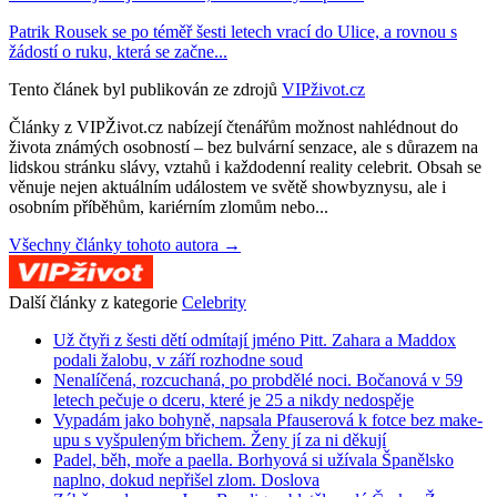
Patrik Rousek se po téměř šesti letech vrací do Ulice, a rovnou s
žádostí o ruku, která se začne...
Tento článek byl publikován ze zdrojů
VIPživot.cz
Články z VIPŽivot.cz nabízejí čtenářům možnost nahlédnout do
života známých osobností – bez bulvární senzace, ale s důrazem na
lidskou stránku slávy, vztahů i každodenní reality celebrit. Obsah se
věnuje nejen aktuálním událostem ve světě showbyznysu, ale i
osobním příběhům, kariérním zlomům nebo...
Všechny články tohoto autora →
Další články z kategorie
Celebrity
Už čtyři z šesti dětí odmítají jméno Pitt. Zahara a Maddox
podali žalobu, v září rozhodne soud
Nenalíčená, rozcuchaná, po probdělé noci. Bočanová v 59
letech pečuje o dceru, které je 25 a nikdy nedospěje
Vypadám jako bohyně, napsala Pfauserová k fotce bez make-
upu s vyšpuleným břichem. Ženy jí za ni děkují
Padel, běh, moře a paella. Borhyová si užívala Španělsko
naplno, dokud nepřišel zlom. Doslova