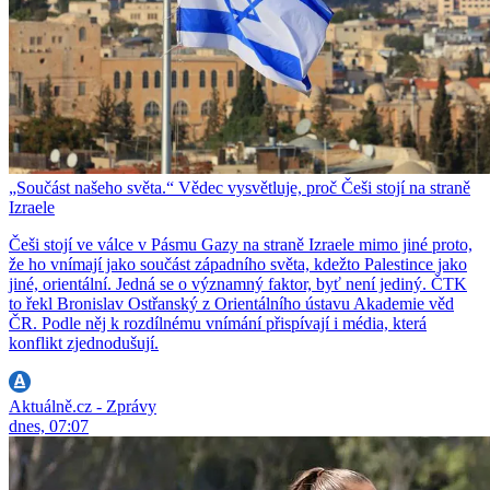
„Součást našeho světa.“ Vědec vysvětluje, proč Češi stojí na straně
Izraele
Češi stojí ve válce v Pásmu Gazy na straně Izraele mimo jiné proto,
že ho vnímají jako součást západního světa, kdežto Palestince jako
jiné, orientální. Jedná se o významný faktor, byť není jediný. ČTK
to řekl Bronislav Ostřanský z Orientálního ústavu Akademie věd
ČR. Podle něj k rozdílnému vnímání přispívají i média, která
konflikt zjednodušují.
Aktuálně.cz - Zprávy
dnes, 07:07