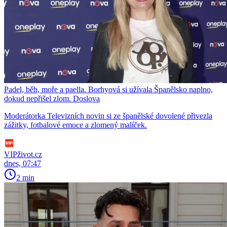
Padel, běh, moře a paella. Borhyová si užívala Španělsko naplno,
dokud nepřišel zlom. Doslova
Moderátorka Televizních novin si ze španělské dovolené přivezla
zážitky, fotbalové emoce a zlomený malíček.
VIPživot.cz
dnes, 07:47
2 min