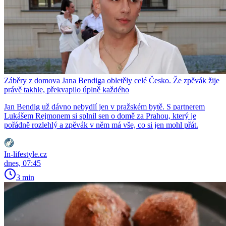
Záběry z domova Jana Bendiga obletěly celé Česko. Že zpěvák žije
právě takhle, překvapilo úplně každého
Jan Bendig už dávno nebydlí jen v pražském bytě. S partnerem
Lukášem Rejmonem si splnil sen o domě za Prahou, který je
pořádně rozlehlý a zpěvák v něm má vše, co si jen mohl přát.
In-lifestyle.cz
dnes, 07:45
3 min