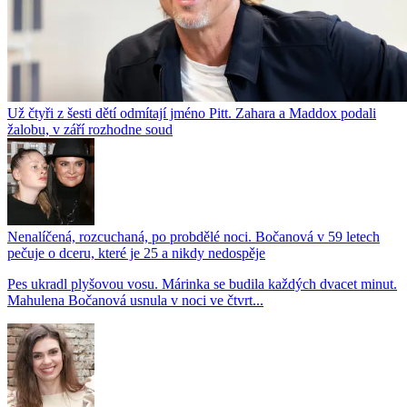
Už čtyři z šesti dětí odmítají jméno Pitt. Zahara a Maddox podali
žalobu, v září rozhodne soud
Nenalíčená, rozcuchaná, po probdělé noci. Bočanová v 59 letech
pečuje o dceru, které je 25 a nikdy nedospěje
Pes ukradl plyšovou vosu. Márinka se budila každých dvacet minut.
Mahulena Bočanová usnula v noci ve čtvrt...