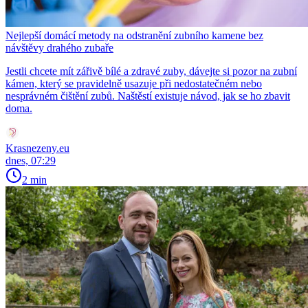
Nejlepší domácí metody na odstranění zubního kamene bez
návštěvy drahého zubaře
Jestli chcete mít zářivě bílé a zdravé zuby, dávejte si pozor na zubní
kámen, který se pravidelně usazuje při nedostatečném nebo
nesprávném čištění zubů. Naštěstí existuje návod, jak se ho zbavit
doma.
Krasnezeny.eu
dnes, 07:29
2 min