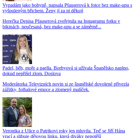
Vypadám jako bohyně, napsala Pfauserová k fotce bez make-upu s
vyšpuleným břichem. Ženy jí za ni děkují
Herečka Denisa Pfauserová zveřejnila na Instagramu fotku v
bikinách, neučesaná, bez make-upu a se záměrně...
Padel, běh, moře a paella. Borhyová si užívala Španělsko naplno,
dokud nepřišel zlom. Doslova
Moderátorka Televizních novin si ze španělské dovolené přivezla
zážitky, fotbalové emoce a zlomený malíček.
Veronika z Ulice o Patrikovi roky jen mluvila. Teď se Jiří Hána
vrací a slibuje dějovou linku, která diváky nepotěší