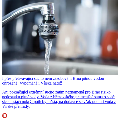
I přes přetrvávající sucho není zásobování Brna pitnou vodou
ohrožené. Vypomáhá i Vírská nádrž
Ani pokračující extrémní sucho zatím neznamená pro Brno riziko
nedostatku pitné vody. Voda z březovského prameniště sama o sobě
sice nestačí pokrýt potřeby města, na dodávce se však podílí i voda z
Vírské přehrady.