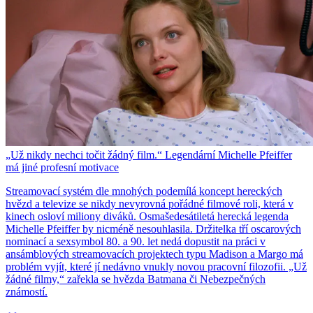
„Už nikdy nechci točit žádný film.“ Legendární Michelle Pfeiffer
má jiné profesní motivace
Streamovací systém dle mnohých podemílá koncept hereckých
hvězd a televize se nikdy nevyrovná pořádné filmové roli, která v
kinech osloví miliony diváků. Osmašedesátiletá herecká legenda
Michelle Pfeiffer by nicméně nesouhlasila. Držitelka tří oscarových
nominací a sexsymbol 80. a 90. let nedá dopustit na práci v
ansámblových streamovacích projektech typu Madison a Margo má
problém vyjít, které jí nedávno vnukly novou pracovní filozofii. „Už
žádné filmy,“ zařekla se hvězda Batmana či Nebezpečných
známostí.