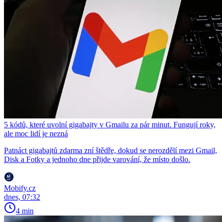
5 kódů, které uvolní gigabajty v Gmailu za pár minut. Fungují roky,
ale moc lidí je nezná
Patnáct gigabajtů zdarma zní štědře, dokud se nerozdělí mezi Gmail,
Disk a Fotky a jednoho dne přijde varování, že místo došlo.
Mobify.cz
dnes, 07:32
4 min