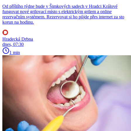
Od příštího týdne bude v Šimkových sadech v Hradci Králové
fungovat nové grilovací místo s elektrickým grilem a online
rezervačním systémem. Rezervovat si ho půjde přes internet za sto
korun na hodinu.
Hradecká Drbna
dnes, 07:30
1 min