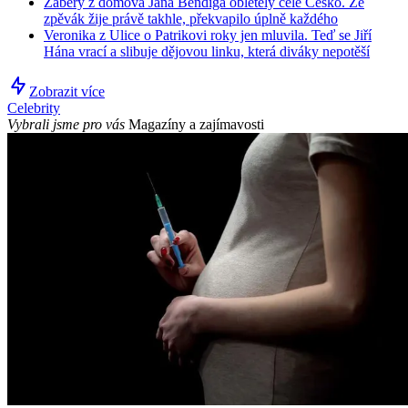
Záběry z domova Jana Bendiga obletěly celé Česko. Že
zpěvák žije právě takhle, překvapilo úplně každého
Veronika z Ulice o Patrikovi roky jen mluvila. Teď se Jiří
Hána vrací a slibuje dějovou linku, která diváky nepotěší
Zobrazit více
Celebrity
Vybrali jsme pro vás
Magazíny a zajímavosti