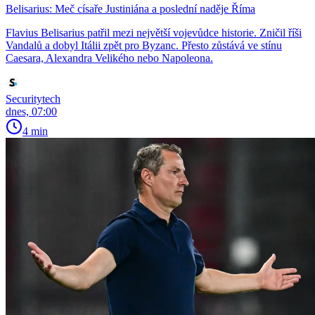
Belisarius: Meč císaře Justiniána a poslední naděje Říma
Flavius Belisarius patřil mezi největší vojevůdce historie. Zničil říši
Vandalů a dobyl Itálii zpět pro Byzanc. Přesto zůstává ve stínu
Caesara, Alexandra Velikého nebo Napoleona.
Securitytech
dnes, 07:00
4 min