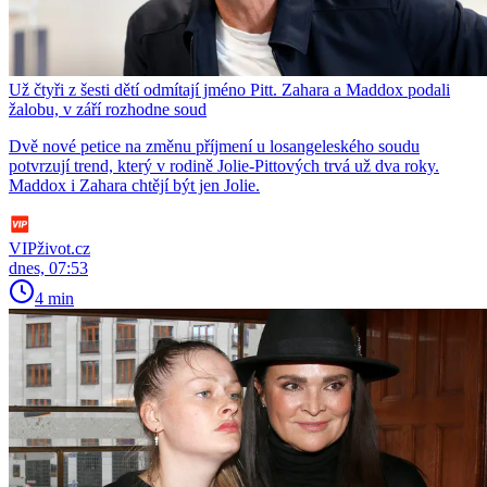
Už čtyři z šesti dětí odmítají jméno Pitt. Zahara a Maddox podali
žalobu, v září rozhodne soud
Dvě nové petice na změnu příjmení u losangeleského soudu
potvrzují trend, který v rodině Jolie-Pittových trvá už dva roky.
Maddox i Zahara chtějí být jen Jolie.
VIPživot.cz
dnes, 07:53
4 min