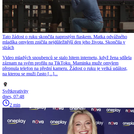
Tato žádost o ruku skončila naprostým fiaskem. Matka odvážného
mladíka omylem zničila nejdůležitější den jeho života. Skončila v
slzách
Video mladých snoubenců se stalo hitem internetu, když žena sdílela
záznam na svém profilu na TikToku. Maminka muže omylem
přepnula telefon na přední kameru. Žádost o ruku je velká událost,
na kterou se muži často [...]...
Světkreativity
dnes, 07:48
2 min