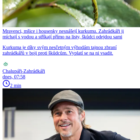
Mravenci, mšice i housenky nesnášejí kurkumu. Zahrádkáři ji
míchají s vodou a stříkají přímo na listy, škůdci odejdou sami
Kurkuma je díky svým nesčetným výhodám tajnou zbraní
zahrádkářů v boji proti škůdcům. Vyplatí se na ni vsadit.
Chalupáři-Zahrádkáři
dnes, 07:58
2 min