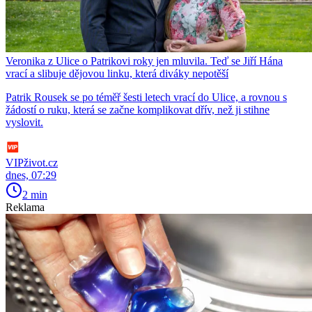
Veronika z Ulice o Patrikovi roky jen mluvila. Teď se Jiří Hána
vrací a slibuje dějovou linku, která diváky nepotěší
Patrik Rousek se po téměř šesti letech vrací do Ulice, a rovnou s
žádostí o ruku, která se začne komplikovat dřív, než ji stihne
vyslovit.
VIPživot.cz
dnes, 07:29
2 min
Reklama