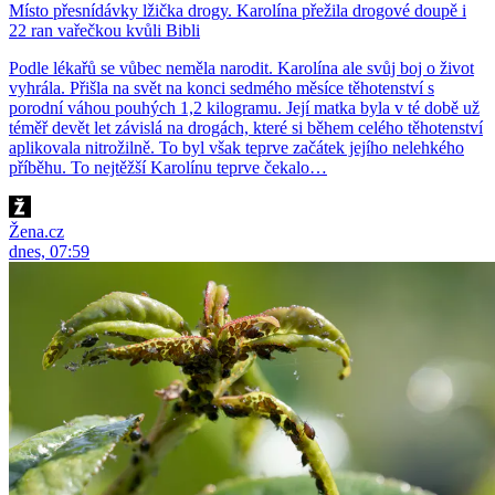
Místo přesnídávky lžička drogy. Karolína přežila drogové doupě i
22 ran vařečkou kvůli Bibli
Podle lékařů se vůbec neměla narodit. Karolína ale svůj boj o život
vyhrála. Přišla na svět na konci sedmého měsíce těhotenství s
porodní váhou pouhých 1,2 kilogramu. Její matka byla v té době už
téměř devět let závislá na drogách, které si během celého těhotenství
aplikovala nitrožilně. To byl však teprve začátek jejího nelehkého
příběhu. To nejtěžší Karolínu teprve čekalo…
Žena.cz
dnes, 07:59