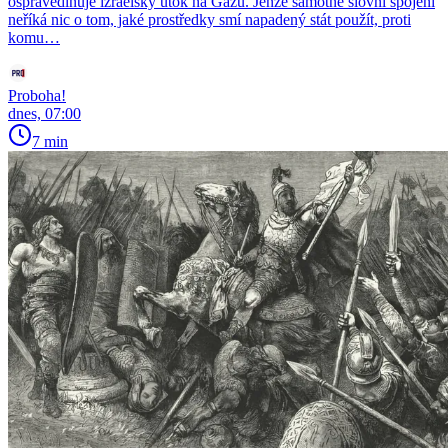
ospravedlňuje izraelský útok na Gazu. Jenže samotné slovní spojení
neříká nic o tom, jaké prostředky smí napadený stát použít, proti
komu…
Proboha!
dnes, 07:00
7 min