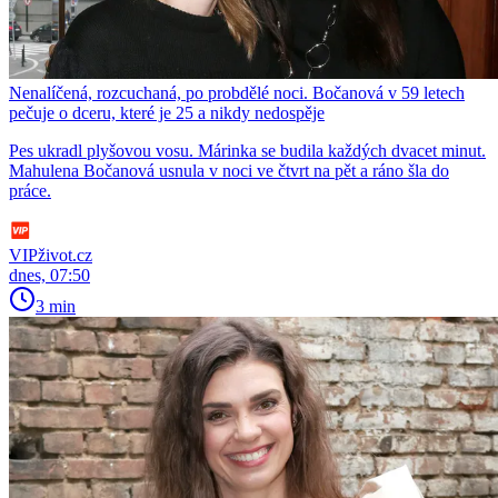
Nenalíčená, rozcuchaná, po probdělé noci. Bočanová v 59 letech
pečuje o dceru, které je 25 a nikdy nedospěje
Pes ukradl plyšovou vosu. Márinka se budila každých dvacet minut.
Mahulena Bočanová usnula v noci ve čtvrt na pět a ráno šla do
práce.
VIPživot.cz
dnes, 07:50
3 min