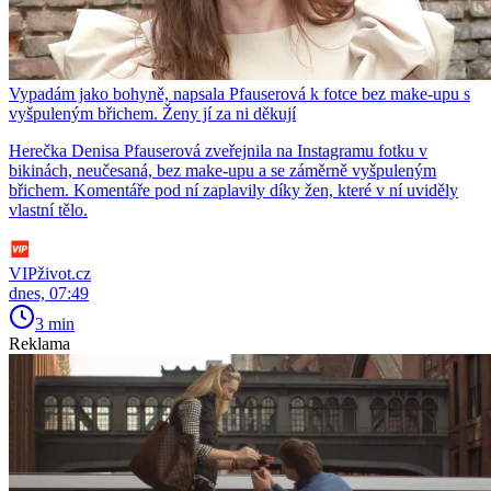
Vypadám jako bohyně, napsala Pfauserová k fotce bez make-upu s
vyšpuleným břichem. Ženy jí za ni děkují
Herečka Denisa Pfauserová zveřejnila na Instagramu fotku v
bikinách, neučesaná, bez make-upu a se záměrně vyšpuleným
břichem. Komentáře pod ní zaplavily díky žen, které v ní uviděly
vlastní tělo.
VIPživot.cz
dnes, 07:49
3 min
Reklama