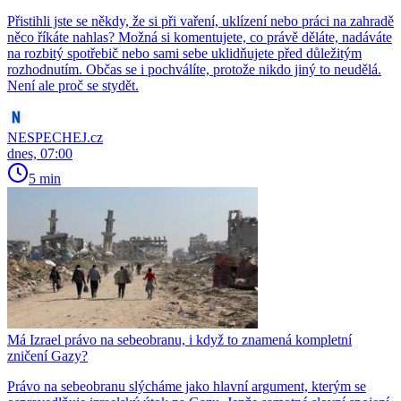
Přistihli jste se někdy, že si při vaření, uklízení nebo práci na zahradě
něco říkáte nahlas? Možná si komentujete, co právě děláte, nadáváte
na rozbitý spotřebič nebo sami sebe uklidňujete před důležitým
rozhodnutím. Občas se i pochválíte, protože nikdo jiný to neudělá.
Není ale proč se stydět.
NESPECHEJ.cz
dnes, 07:00
5 min
Má Izrael právo na sebeobranu, i když to znamená kompletní
zničení Gazy?
Právo na sebeobranu slýcháme jako hlavní argument, kterým se