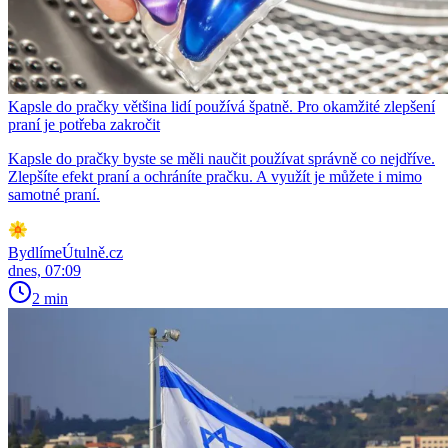
Kapsle do pračky většina lidí používá špatně. Pro okamžité zlepšení
praní je potřeba zakročit
Kapsle do pračky byste se měli naučit používat správně co nejdříve.
Zlepšíte efekt praní a ochráníte pračku. A využít je můžete i mimo
samotné praní.
BydlímeÚtulně.cz
dnes, 07:09
2 min