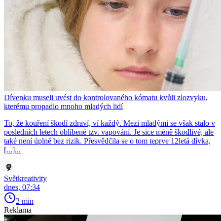
Dívenku museli uvést do kontrolovaného kómatu kvůli zlozvyku,
kterému propadlo mnoho mladých lidí
To, že kouření škodí zdraví, ví každý. Mezi mladými se však stalo v
posledních letech oblíbené tzv. vapování. Je sice méně škodlivé, ale
také není úplně bez rizik. Přesvědčila se o tom teprve 12letá dívka,
[...]...
Světkreativity
dnes, 07:34
2 min
Reklama