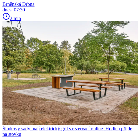
Brněnská Drbna
dnes, 07:30
2 min
Šimkovy sady mají elektrický gril s rezervací online. Hodina přijde
na stovku