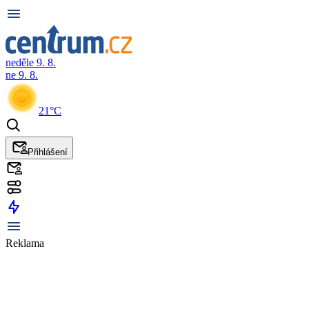
neděle 9. 8.
ne 9. 8.
21°C
Přihlášení
Reklama