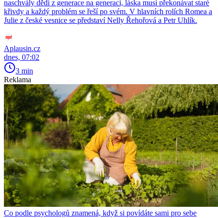
naschvály dědí z generace na generaci, láska musí překonávat staré
křivdy a každý problém se řeší po svém. V hlavních rolích Romea a
Julie z české vesnice se představí Nelly Řehořová a Petr Uhlík.
Aplausin.cz
dnes, 07:02
3 min
Reklama
Co podle psychologů znamená, když si povídáte sami pro sebe