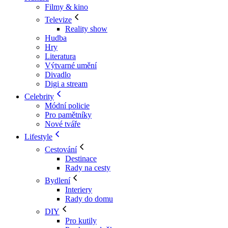
Filmy & kino
Televize
Reality show
Hudba
Hry
Literatura
Výtvarné umění
Divadlo
Digi a stream
Celebrity
Módní policie
Pro pamětníky
Nové tváře
Lifestyle
Cestování
Destinace
Rady na cesty
Bydlení
Interiery
Rady do domu
DIY
Pro kutily