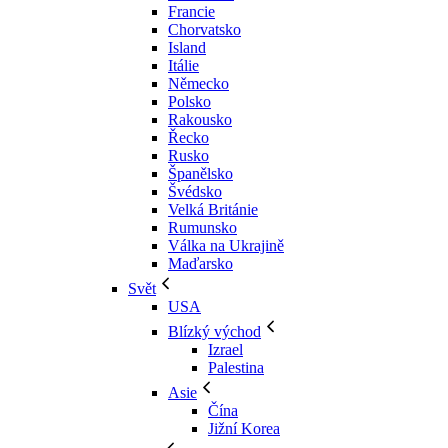
Francie
Chorvatsko
Island
Itálie
Německo
Polsko
Rakousko
Řecko
Rusko
Španělsko
Švédsko
Velká Británie
Rumunsko
Válka na Ukrajině
Maďarsko
Svět
USA
Blízký východ
Izrael
Palestina
Asie
Čína
Jižní Korea