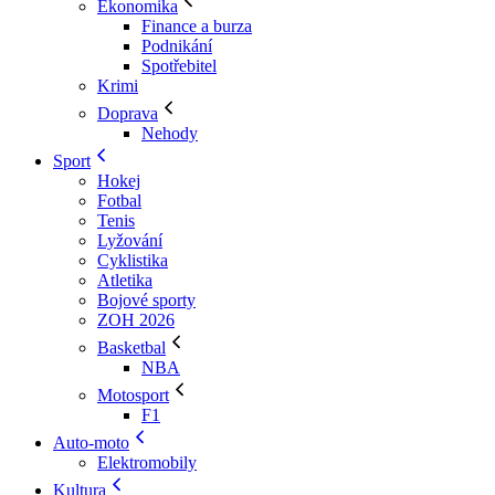
Ekonomika
Finance a burza
Podnikání
Spotřebitel
Krimi
Doprava
Nehody
Sport
Hokej
Fotbal
Tenis
Lyžování
Cyklistika
Atletika
Bojové sporty
ZOH 2026
Basketbal
NBA
Motosport
F1
Auto-moto
Elektromobily
Kultura