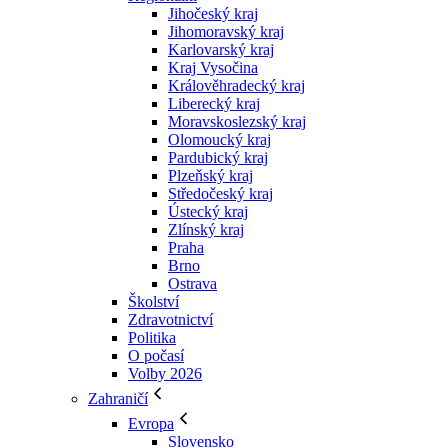
Jihočeský kraj
Jihomoravský kraj
Karlovarský kraj
Kraj Vysočina
Králověhradecký kraj
Liberecký kraj
Moravskoslezský kraj
Olomoucký kraj
Pardubický kraj
Plzeňský kraj
Středočeský kraj
Ústecký kraj
Zlínský kraj
Praha
Brno
Ostrava
Školství
Zdravotnictví
Politika
O počasí
Volby 2026
Zahraničí
Evropa
Slovensko