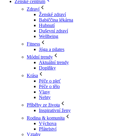
Ženské centrum
Zdraví
Ženské zdraví
Babiččina lékárna
Hubnutí
Duševní zdraví
Wellbeing
Fitness
Jóga a pilates
Módní trendy
Aktuální trendy
Doplňky
Krása
Péče o pleť
Péče o tělo
Vlasy
Nehty
Příběhy ze života
Inspirativní ženy
Rodina & komunita
Výchova
Přátelství
Vztahy