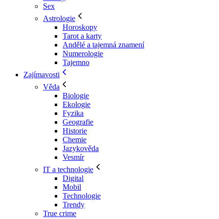
Sex
Astrologie
Horoskopy
Tarot a karty
Andělé a tajemná znamení
Numerologie
Tajemno
Zajímavosti
Věda
Biologie
Ekologie
Fyzika
Geografie
Historie
Chemie
Jazykověda
Vesmír
IT a technologie
Digital
Mobil
Technologie
Trendy
True crime