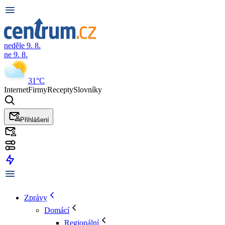
neděle 9. 8.
ne 9. 8.
31°C
Internet
Firmy
Recepty
Slovníky
Přihlášení
Zprávy
Domácí
Regionální