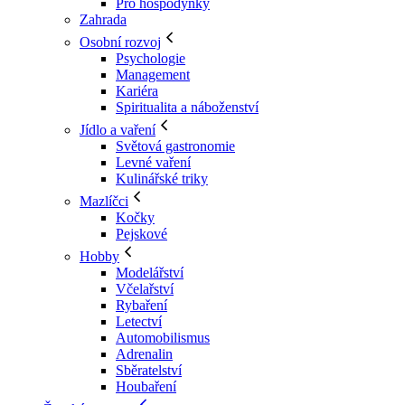
Pro hospodyňky
Zahrada
Osobní rozvoj
Psychologie
Management
Kariéra
Spiritualita a náboženství
Jídlo a vaření
Světová gastronomie
Levné vaření
Kulinářské triky
Mazlíčci
Kočky
Pejskové
Hobby
Modelářství
Včelařství
Rybaření
Letectví
Automobilismus
Adrenalin
Sběratelství
Houbaření