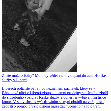
Znáte muže z fotky? Mohl by vědět víc o vloupání do auta Horské
služby v Liberci
Liberečtí policisté pátrají po neznámém pachateli, který se v
Březinově ulici v Liberci vloupal u tamní prodejny smíšeného zboží
do služebního vozidla Horské služby a odnesl si vybavení za tisíce
korun. V souvislosti s vyšetřováním se nyní obrátili na veřejnost s
žádostí o pomoc při ztotožnění muže zachyceného na fotografii.