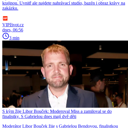
krajinou. Uvnitř ale najdete nahrávací studio, bazén i obraz krávy na
zakázku.
VIPživot.cz
dnes, 06:56
3 min
S kým žije Libor Bouček: Moderoval Miss a zamiloval se do
finalistky. S Gabrielou dnes mají dvě děti
Moderátor Libor Bouček žije s Gabrielou Bendovou, finalistkou