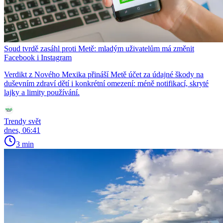
Soud tvrdě zasáhl proti Metě: mladým uživatelům má změnit
Facebook i Instagram
Verdikt z Nového Mexika přináší Metě účet za údajné škody na
duševním zdraví dětí i konkrétní omezení: méně notifikací, skryté
lajky a limity používání.
Trendy svět
dnes, 06:41
3 min