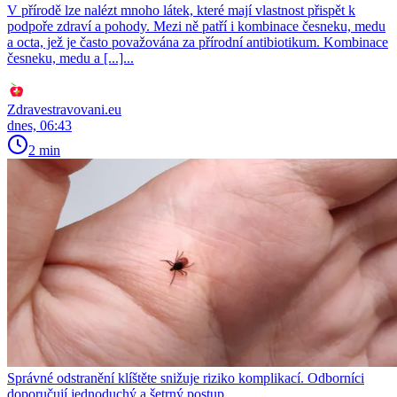
V přírodě lze nalézt mnoho látek, které mají vlastnost přispět k
podpoře zdraví a pohody. Mezi ně patří i kombinace česneku, medu
a octa, jež je často považována za přírodní antibiotikum. Kombinace
česneku, medu a [...]...
Zdravestravovani.eu
dnes, 06:43
2 min
Správné odstranění klíštěte snižuje riziko komplikací. Odborníci
doporučují jednoduchý a šetrný postup