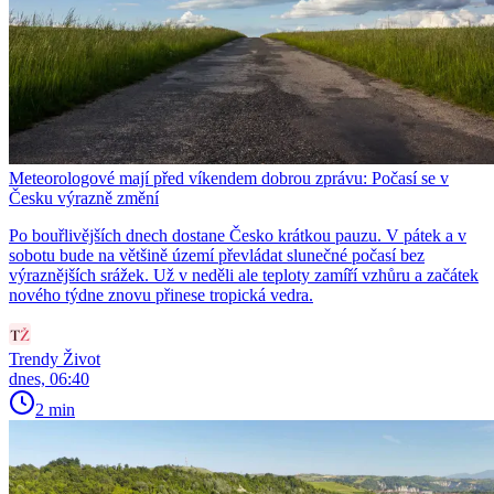
Meteorologové mají před víkendem dobrou zprávu: Počasí se v
Česku výrazně změní
Po bouřlivějších dnech dostane Česko krátkou pauzu. V pátek a v
sobotu bude na většině území převládat slunečné počasí bez
výraznějších srážek. Už v neděli ale teploty zamíří vzhůru a začátek
nového týdne znovu přinese tropická vedra.
Trendy Život
dnes, 06:40
2 min