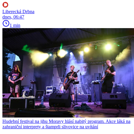
Liberecká Drbna
dnes, 06:47
1 min
Hudební festival na jihu Moravy hlásí nabitý program. Akce láká na
zahraniční interprety a štamprli slivovice na uvítání