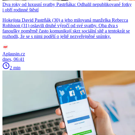
Dva roky od luxusní svatby Pastrňáka: Odhalil nepublikované fotky
i obří rodinné štěstí
Hokejista David Pastrňák (30) a jeho milovaná manželka Rebecca
Rohlsson (31) oslavili druhé výročí od své svatby. Oba dva s
fanoušky poměrně často komunikují skrz sociální sítě a tentokrát se
rozhodli, že se s nimi podělí o ještě nezveřejněné snímky.
Aplausin.cz
dnes, 06:41
2 min