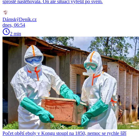
sprostě nastěhovala. On ale situaci vyřešil po svém.
DámskýDeník.cz
dnes, 06:54
2 min
Počet obětí eboly v Kongu stoupl na 1850, nemoc se rychle šíří