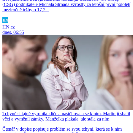
(CSG) podnikatele Michala Strnada vzrostly za letošní první pololetí
meziročně tržby o 17,2...
HN.cz
dnes, 06:55
Tchyně si tajně vyrobila klíče a nastěhovala se k nim. Martin jí sbalil
věci a vyměnil zámky. Manželka plakala, ale stála za ním
Čtenář v dopise popisuje problém se svou tchyní, která se k nim