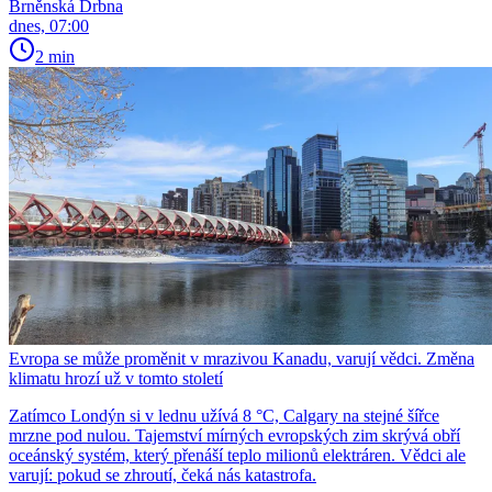
Brněnská Drbna
dnes, 07:00
2 min
Evropa se může proměnit v mrazivou Kanadu, varují vědci. Změna
klimatu hrozí už v tomto století
Zatímco Londýn si v lednu užívá 8 °C, Calgary na stejné šířce
mrzne pod nulou. Tajemství mírných evropských zim skrývá obří
oceánský systém, který přenáší teplo milionů elektráren. Vědci ale
varují: pokud se zhroutí, čeká nás katastrofa.