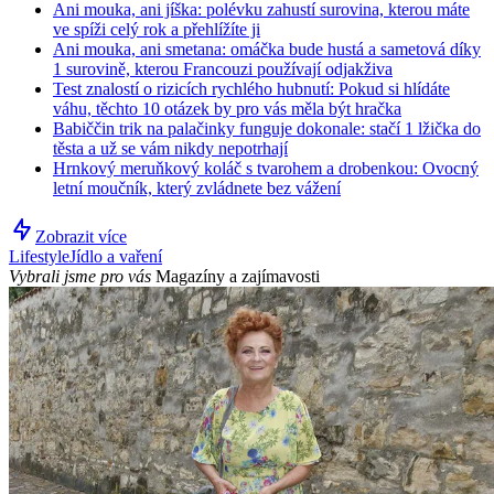
Ani mouka, ani jíška: polévku zahustí surovina, kterou máte
ve spíži celý rok a přehlížíte ji
Ani mouka, ani smetana: omáčka bude hustá a sametová díky
1 surovině, kterou Francouzi používají odjakživa
Test znalostí o rizicích rychlého hubnutí: Pokud si hlídáte
váhu, těchto 10 otázek by pro vás měla být hračka
Babiččin trik na palačinky funguje dokonale: stačí 1 lžička do
těsta a už se vám nikdy nepotrhají
Hrnkový meruňkový koláč s tvarohem a drobenkou: Ovocný
letní moučník, který zvládnete bez vážení
Zobrazit více
Lifestyle
Jídlo a vaření
Vybrali jsme pro vás
Magazíny a zajímavosti