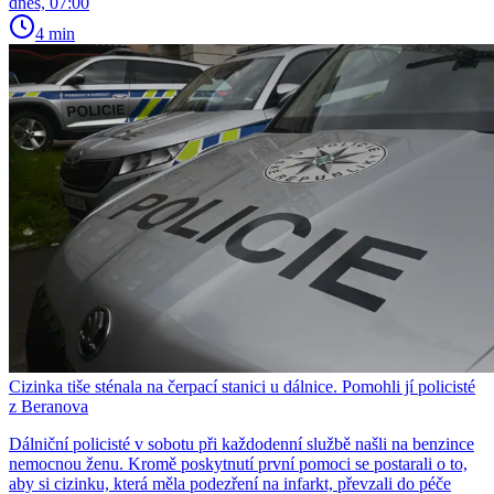
dnes, 07:00
4 min
Cizinka tiše sténala na čerpací stanici u dálnice. Pomohli jí policisté
z Beranova
Dálniční policisté v sobotu při každodenní službě našli na benzince
nemocnou ženu. Kromě poskytnutí první pomoci se postarali o to,
aby si cizinku, která měla podezření na infarkt, převzali do péče