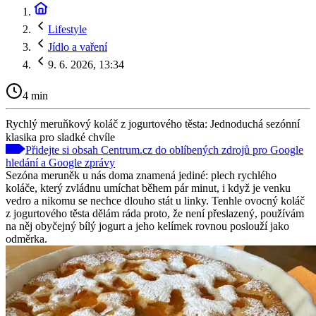
Lifestyle
Jídlo a vaření
9. 6. 2026, 13:34
4 min
Rychlý meruňkový koláč z jogurtového těsta: Jednoduchá sezónní
klasika pro sladké chvíle
Přidejte si obsah Centrum.cz do oblíbených zdrojů pro Google
hledání a Google zprávy
Sezóna meruněk u nás doma znamená jediné: plech rychlého
koláče, který zvládnu umíchat během pár minut, i když je venku
vedro a nikomu se nechce dlouho stát u linky. Tenhle ovocný koláč
z jogurtového těsta dělám ráda proto, že není přeslazený, používám
na něj obyčejný bílý jogurt a jeho kelímek rovnou poslouží jako
odměrka.