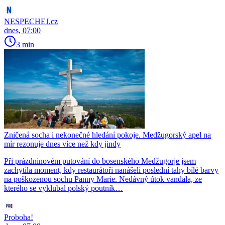
NESPECHEJ.cz
dnes, 07:00
3 min
Zničená socha i nekonečné hledání pokoje. Medžugorský apel na
mír rezonuje dnes více než kdy jindy
Při prázdninovém putování do bosenského Medžugorje jsem
zachytila moment, kdy restaurátoři nanášeli poslední tahy bílé barvy
na poškozenou sochu Panny Marie. Nedávný útok vandala, ze
kterého se vyklubal polský poutník…
Proboha!