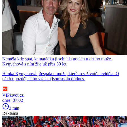
Neměla kde spát, kamarádka jí sehnala nocleh u cizího muže.
Kynychová s ním žije už přes 30 let
Hanka Kynychová přespala u muže, kterého v životě neviděla. O
pár let později si ho vzala a jsou spolu dodnes.
VIPživot.cz
dnes, 07:02
3 min
Reklama