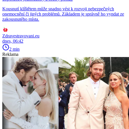
Kousnutí klíštětem může snadno vést k rozvoji nebezpečných
onemocnění či jiných problémů. Základem je správně ho vyndat ze
zakousnutého místa.
Zdravestravovani.eu
dnes, 06:42
2 min
Reklama