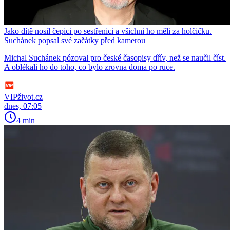
Jako dítě nosil čepici po sestřenici a všichni ho měli za holčičku.
Suchánek popsal své začátky před kamerou
Michal Suchánek pózoval pro české časopisy dřív, než se naučil číst.
A oblékali ho do toho, co bylo zrovna doma po ruce.
VIPživot.cz
dnes, 07:05
4 min