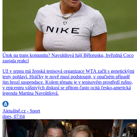
Útok na trans komunitu? Navrátilová hájí Bělorusku, hvězdná Coco
zaujala reakcí
Už v srpnu má ženská tenisová organizace WTA začít s genetickými
testy pohlaví. Hráčky je nově musí podstoupit, v opačném případě
jim hrozí suspendace. Kolem tématu je v tenisovém prostředí rušno,
v epicentru vášnivých diskusí se přitom často ocitá česko-americká
legenda Martina Navrátilová.
Aktuálně.cz - Sport
dnes, 07:04