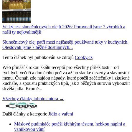
Velký test slunečnicových olejů 2026: Porovnali jsme 7 výrobků a
našli ty nejkvalitnější
Slunečnicový olej patří mezi nejčastěji používané tuky v kuchyních.
Otestovali jsme 7 běžně dostupných...
Tento článek byl publikován ze zdrojů
Cooky.cz
Web přináší širokou škálu receptů pro všechny příležitosti – od
rychlých večeří a domácího pečiva až po sladké dezerty a slavnostní
menu. Čtenáři zde najdou nápady, které potěší začátečníky i zkušené
kuchaře, a spoustu praktických tipů, jak z běžných surovin vykouzlit
skvělá jídla. Kromě...
Všechny články tohoto autora →
Další články z kategorie
Jídlo a vaření
Máslové pudinkáče potěší křehkým těstem, hebkou náplní a
vanilkovou vůní