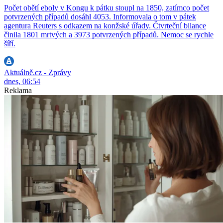
Počet obětí eboly v Kongu k pátku stoupl na 1850, zatímco počet
potvrzených případů dosáhl 4053. Informovala o tom v pátek
agentura Reuters s odkazem na konžské úřady. Čtvrteční bilance
činila 1801 mrtvých a 3973 potvrzených případů. Nemoc se rychle
šíří.
Aktuálně.cz - Zprávy
dnes, 06:54
Reklama