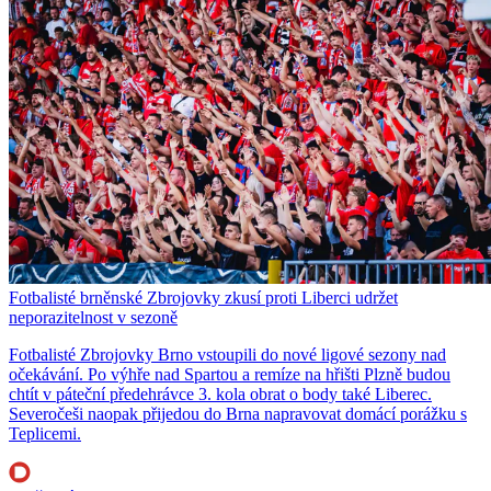
Fotbalisté brněnské Zbrojovky zkusí proti Liberci udržet
neporazitelnost v sezoně
Fotbalisté Zbrojovky Brno vstoupili do nové ligové sezony nad
očekávání. Po výhře nad Spartou a remíze na hřišti Plzně budou
chtít v páteční předehrávce 3. kola obrat o body také Liberec.
Severočeši naopak přijedou do Brna napravovat domácí porážku s
Teplicemi.