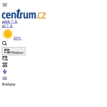
pátek 7. 8.
pá 7. 8.
20°C
Přihlášení
Reklama