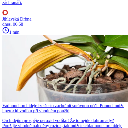
záchranáři.
Jihlavská Drbna
dnes, 06:58
1 min
Vadnoucí orchideje lze často zachránit správnou péčí. Pomoci může
i peroxid vodíku při vhodném použití
Orchidejím prospěje peroxid vodíku! Že to nejde dohromady?
Použijte vhodně naředěný roztok, tak můžete chřadnoucí orchideje