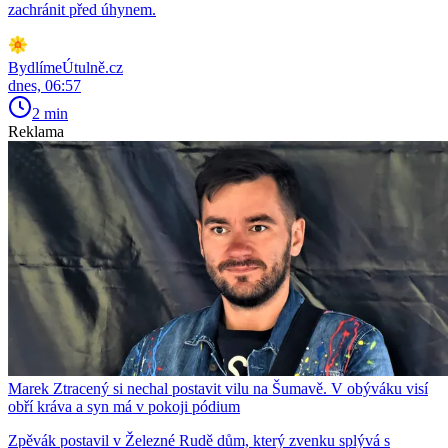
zachránit před úhynem.
BydlímeÚtulně.cz
dnes, 06:57
2 min
Reklama
Marek Ztracený si nechal postavit vilu na Šumavě. V obýváku visí
obří kráva a syn má v pokoji pódium
Zpěvák postavil v Železné Rudě dům, který zvenku splývá s