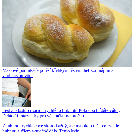
Máslové pudinkáče potěší křehkým těstem, hebkou náplní a
vanilkovou vůní
Test znalostí o rizicích rychlého hubnutí: Pokud si hlídáte váhu,
těchto 10 otázek by pro vás měla být hračka
Zhubnout rychle chce skoro každý, ale málokdo tuší, co rychlé
hubnutí s tělem skutečně dělá. Tento kvíz...