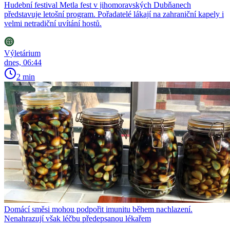
Hudební festival Metla fest v jihomoravských Dubňanech
představuje letošní program. Pořadatelé lákají na zahraniční kapely i
velmi netradiční uvítání hostů.
Výletárium
dnes, 06:44
2 min
Domácí směsi mohou podpořit imunitu během nachlazení.
Nenahrazují však léčbu předepsanou lékařem