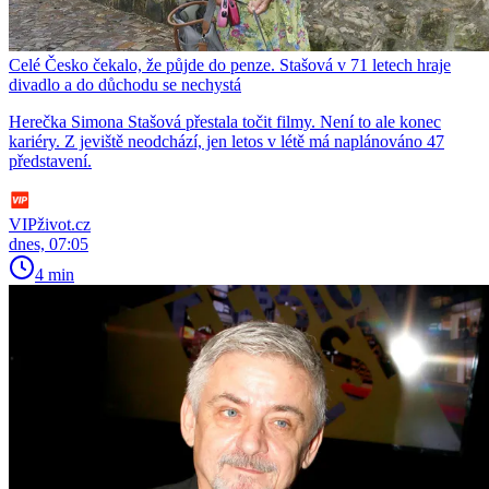
Celé Česko čekalo, že půjde do penze. Stašová v 71 letech hraje
divadlo a do důchodu se nechystá
Herečka Simona Stašová přestala točit filmy. Není to ale konec
kariéry. Z jeviště neodchází, jen letos v létě má naplánováno 47
představení.
VIPživot.cz
dnes, 07:05
4 min