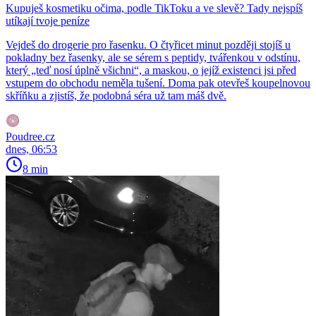
Kupuješ kosmetiku očima, podle TikToku a ve slevě? Tady nejspíš
utíkají tvoje peníze
Vejdeš do drogerie pro řasenku. O čtyřicet minut později stojíš u
pokladny bez řasenky, ale se sérem s peptidy, tvářenkou v odstínu,
který „teď nosí úplně všichni“, a maskou, o jejíž existenci jsi před
vstupem do obchodu neměla tušení. Doma pak otevřeš koupelnovou
skříňku a zjistíš, že podobná séra už tam máš dvě.
Poudree.cz
dnes, 06:53
8 min