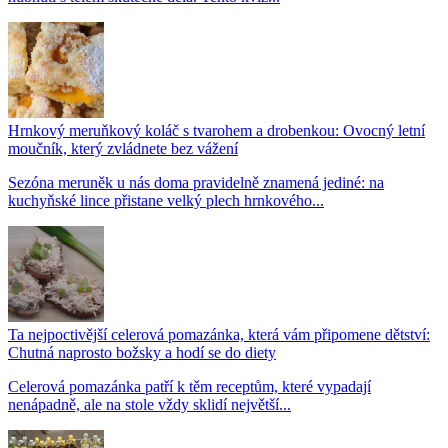
Hrnkový meruňkový koláč s tvarohem a drobenkou: Ovocný letní
moučník, který zvládnete bez vážení
Sezóna meruněk u nás doma pravidelně znamená jediné: na
kuchyňské lince přistane velký plech hrnkového...
Ta nejpoctivější celerová pomazánka, která vám připomene dětství:
Chutná naprosto božsky a hodí se do diety
Celerová pomazánka patří k těm receptům, které vypadají
nenápadně, ale na stole vždy sklidí největší...