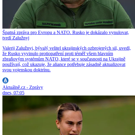
Špatná zpráva pro Evropu a NATO. Rusko je dokázalo vynulovat,
tvrdí Zalužnyj
Valerij Zalužnyj, bývalý velitel ukrajinských ozbrojených sil, uvedl,
že Rusko vyvinulo protiopatření proti téměř všem hlavním
zbraňovým systémům NATO, které se v současnosti na Ukrajině
používají, což ukazuje, že aliance potřebuje zásadně aktualizovat
svou vojenskou doktrínu.
Aktuálně.cz - Zprávy
dnes, 07:05