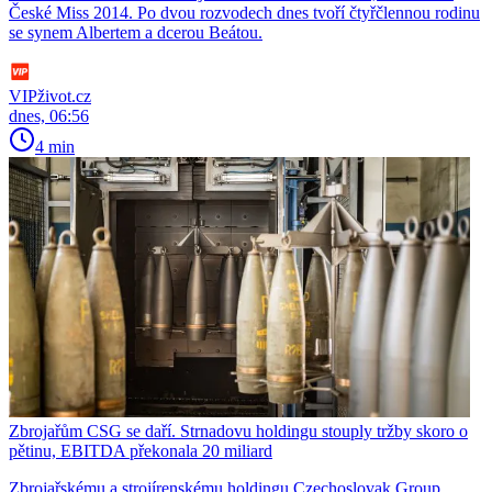
České Miss 2014. Po dvou rozvodech dnes tvoří čtyřčlennou rodinu
se synem Albertem a dcerou Beátou.
VIPživot.cz
dnes, 06:56
4 min
Zbrojařům CSG se daří. Strnadovu holdingu stouply tržby skoro o
pětinu, EBITDA překonala 20 miliard
Zbrojařskému a strojírenskému holdingu Czechoslovak Group