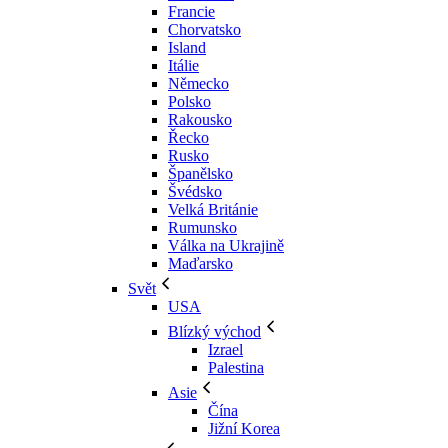
Francie
Chorvatsko
Island
Itálie
Německo
Polsko
Rakousko
Řecko
Rusko
Španělsko
Švédsko
Velká Británie
Rumunsko
Válka na Ukrajině
Maďarsko
Svět
USA
Blízký východ
Izrael
Palestina
Asie
Čína
Jižní Korea