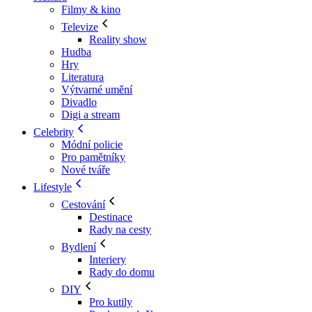
Filmy & kino
Televize
Reality show
Hudba
Hry
Literatura
Výtvarné umění
Divadlo
Digi a stream
Celebrity
Módní policie
Pro pamětníky
Nové tváře
Lifestyle
Cestování
Destinace
Rady na cesty
Bydlení
Interiery
Rady do domu
DIY
Pro kutily