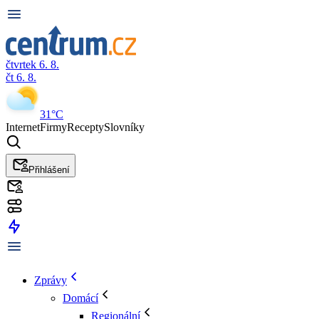
čtvrtek 6. 8.
čt 6. 8.
31°C
Internet
Firmy
Recepty
Slovníky
Přihlášení
Zprávy
Domácí
Regionální