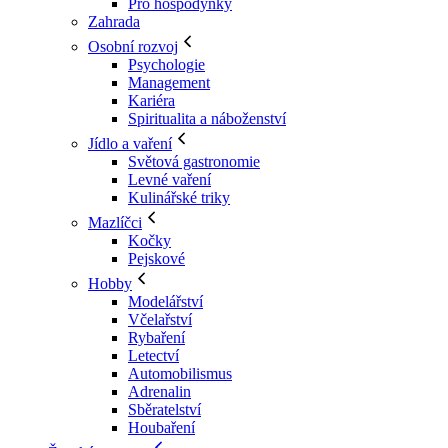
Pro hospodyňky
Zahrada
Osobní rozvoj
Psychologie
Management
Kariéra
Spiritualita a náboženství
Jídlo a vaření
Světová gastronomie
Levné vaření
Kulinářské triky
Mazlíčci
Kočky
Pejskové
Hobby
Modelářství
Včelařství
Rybaření
Letectví
Automobilismus
Adrenalin
Sběratelství
Houbaření