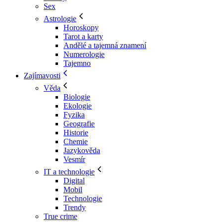
Sex
Astrologie
Horoskopy
Tarot a karty
Andělé a tajemná znamení
Numerologie
Tajemno
Zajímavosti
Věda
Biologie
Ekologie
Fyzika
Geografie
Historie
Chemie
Jazykověda
Vesmír
IT a technologie
Digital
Mobil
Technologie
Trendy
True crime