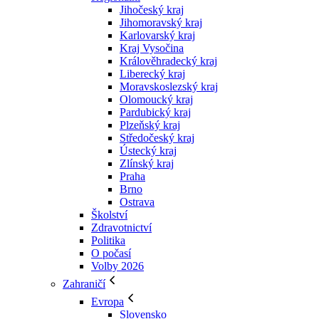
Jihočeský kraj
Jihomoravský kraj
Karlovarský kraj
Kraj Vysočina
Králověhradecký kraj
Liberecký kraj
Moravskoslezský kraj
Olomoucký kraj
Pardubický kraj
Plzeňský kraj
Středočeský kraj
Ústecký kraj
Zlínský kraj
Praha
Brno
Ostrava
Školství
Zdravotnictví
Politika
O počasí
Volby 2026
Zahraničí
Evropa
Slovensko