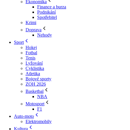
Ekonomika
Finance a burza
Podnikání
Spotřebitel
Krimi
Doprava
Nehody
Sport
Hokej
Fotbal
Tenis
Lyžování
Cyklistika
Atletika
Bojové sporty
ZOH 2026
Basketbal
NBA
Motosport
F1
Auto-moto
Elektromobily
Kultura