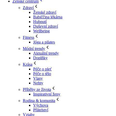
Ženské centrum
Zdraví
Ženské zdraví
Babiččina lékárna
Hubnutí
Duševní zdraví
Wellbeing
Fitness
Jóga a pilates
Módní trendy
Aktuální trendy
Doplňky
Krása
Péče o pleť
Péče o tělo
Vlasy
Nehty
Příběhy ze života
Inspirativní ženy
Rodina & komunita
Výchova
Přátelství
Vztahy