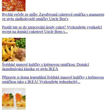
Rychlá večeře ze spíže: Zavařovaná cuketová omáčka s ananasem
ve stylu sladkokyselé omáčky Uncle Ben’s
Pustili jste se do zpracování úrody cuket? Vyzkoušejte vynikající
recept na domácí cuketové Uncle Bens s...
Švédské masové kuličky s krémovou omáčkou: Domácí
skandinávská klasika ve stylu IKEA
Připravte si doma legendární švédské masové kuličky s krémovou
omáčkou jako z IKEA! Vyzkoušejte jednoduchý...