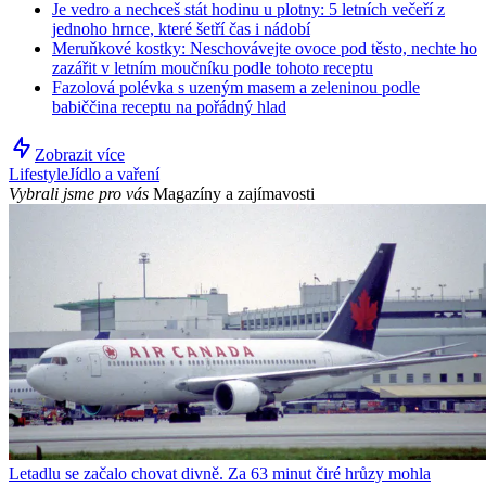
Je vedro a nechceš stát hodinu u plotny: 5 letních večeří z
jednoho hrnce, které šetří čas i nádobí
Meruňkové kostky: Neschovávejte ovoce pod těsto, nechte ho
zazářit v letním moučníku podle tohoto receptu
Fazolová polévka s uzeným masem a zeleninou podle
babiččina receptu na pořádný hlad
Zobrazit více
Lifestyle
Jídlo a vaření
Vybrali jsme pro vás
Magazíny a zajímavosti
Letadlu se začalo chovat divně. Za 63 minut čiré hrůzy mohla