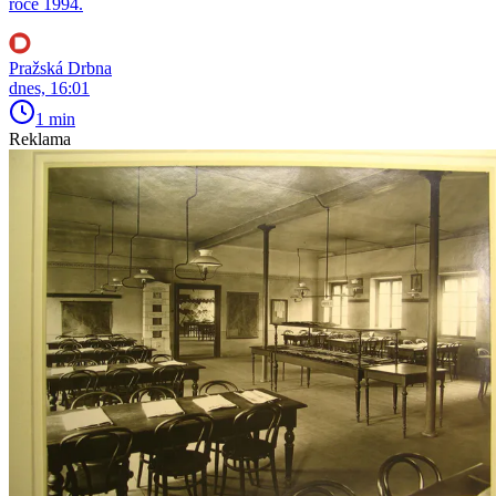
roce 1994.
Pražská Drbna
dnes, 16:01
1 min
Reklama