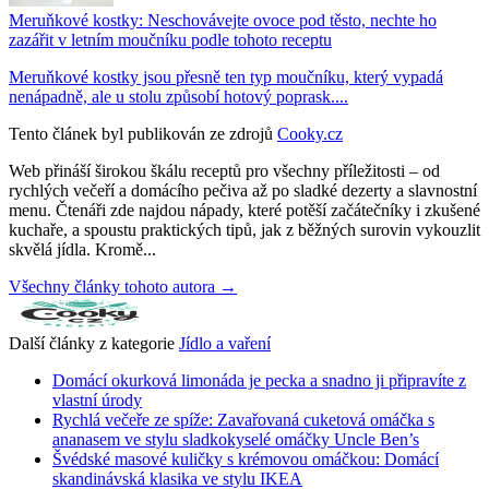
Meruňkové kostky: Neschovávejte ovoce pod těsto, nechte ho
zazářit v letním moučníku podle tohoto receptu
Meruňkové kostky jsou přesně ten typ moučníku, který vypadá
nenápadně, ale u stolu způsobí hotový poprask....
Tento článek byl publikován ze zdrojů
Cooky.cz
Web přináší širokou škálu receptů pro všechny příležitosti – od
rychlých večeří a domácího pečiva až po sladké dezerty a slavnostní
menu. Čtenáři zde najdou nápady, které potěší začátečníky i zkušené
kuchaře, a spoustu praktických tipů, jak z běžných surovin vykouzlit
skvělá jídla. Kromě...
Všechny články tohoto autora →
Další články z kategorie
Jídlo a vaření
Domácí okurková limonáda je pecka a snadno ji připravíte z
vlastní úrody
Rychlá večeře ze spíže: Zavařovaná cuketová omáčka s
ananasem ve stylu sladkokyselé omáčky Uncle Ben’s
Švédské masové kuličky s krémovou omáčkou: Domácí
skandinávská klasika ve stylu IKEA