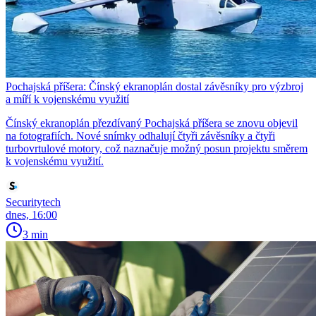
Pochajská příšera: Čínský ekranoplán dostal závěsníky pro výzbroj
a míří k vojenskému využití
Čínský ekranoplán přezdívaný Pochajská příšera se znovu objevil
na fotografiích. Nové snímky odhalují čtyři závěsníky a čtyři
turbovrtulové motory, což naznačuje možný posun projektu směrem
k vojenskému využití.
Securitytech
dnes, 16:00
3 min