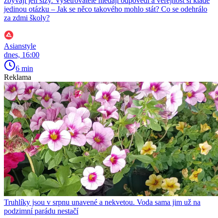
zbývají jen slzy. Vyšetřovatelé hledají odpovědi a veřejnost si klade
jedinou otázku – Jak se něco takového mohlo stát? Co se odehrálo
za zdmi školy?
Asianstyle
dnes, 16:00
6 min
Reklama
Truhlíky jsou v srpnu unavené a nekvetou. Voda sama jim už na
podzimní parádu nestačí