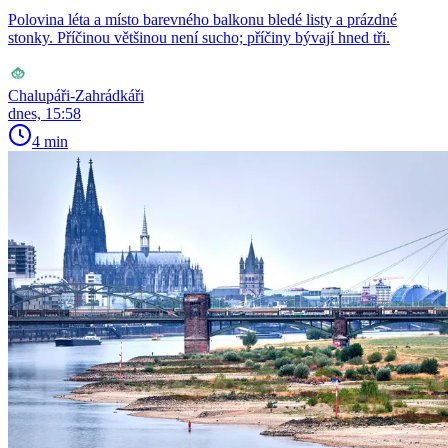
Polovina léta a místo barevného balkonu bledé listy a prázdné
stonky. Příčinou většinou není sucho; příčiny bývají hned tři.
Chalupáři-Zahrádkáři
dnes, 15:58
4 min