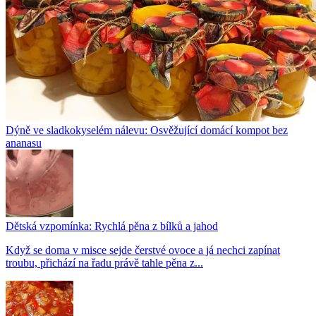
Dýně ve sladkokyselém nálevu: Osvěžující domácí kompot bez
ananasu
Dětská vzpomínka: Rychlá pěna z bílků a jahod
Když se doma v misce sejde čerstvé ovoce a já nechci zapínat
troubu, přichází na řadu právě tahle pěna z...