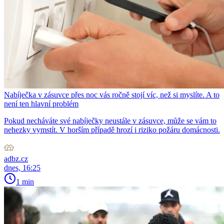
Nabíječka v zásuvce přes noc vás ročně stojí víc, než si myslíte. A to
není ten hlavní problém
Pokud necháváte své nabíječky neustále v zásuvce, může se vám to
nehezky vymstít. V horším případě hrozí i riziko požáru domácnosti.
adbz.cz
dnes, 16:25
1 min