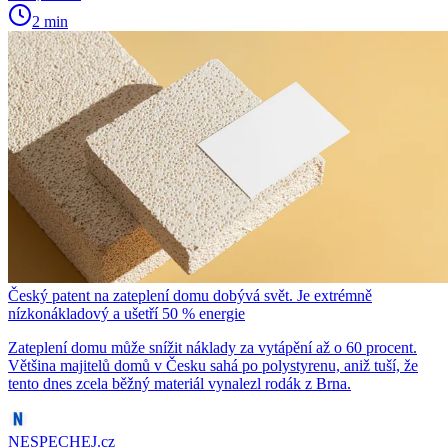
2 min
Český patent na zateplení domu dobývá svět. Je extrémně
nízkonákladový a ušetří 50 % energie
Zateplení domu může snížit náklady za vytápění až o 60 procent.
Většina majitelů domů v Česku sahá po polystyrenu, aniž tuší, že
tento dnes zcela běžný materiál vynalezl rodák z Brna.
NESPECHEJ.cz