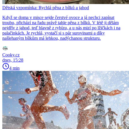
Dětská vzpomínka: Rychlá pěna z bílků a jahod
Když se doma v misce sejde čerstvé ovoce a já nechci zapínat
troubu, přichází na řadu právě tahle pěna z bílků. V létě ji dělám
nejdřív z jahod, teď hlavně z rybízu, a u nás mizí po lžičkách i na
palačinkách. Je rychlá, vystačí si s pár surovinami a díky
našlehaným bílkům má lehkou, nadýchanou strukturu.
Cooky.cz
dnes, 15:28
4 min