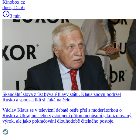
Kinobox.cz
dnes, 15:56
3 min
Skandální slova z úst bývalé hlavy státu. Klaus znovu podržel
Rusko a spousta lidí si ťuká na čelo
Václav Klaus se v televizní debatě ostře přel s moderátorkou o
Rusko a Ukrajinu. Jeho vystoupení přitom nepůsobí jako izolovaný
výrok, ale jako pokračování dlouhodobě čitelného postoje.