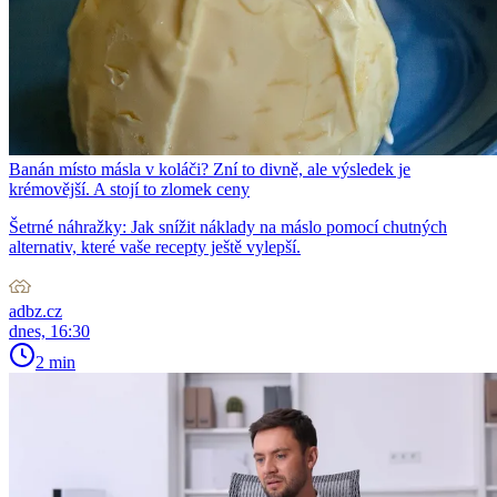
Banán místo másla v koláči? Zní to divně, ale výsledek je
krémovější. A stojí to zlomek ceny
Šetrné náhražky: Jak snížit náklady na máslo pomocí chutných
alternativ, které vaše recepty ještě vylepší.
adbz.cz
dnes, 16:30
2 min