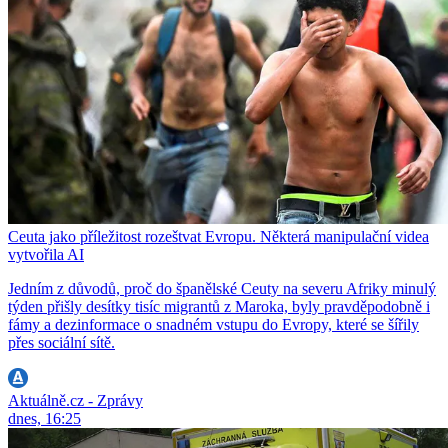
Ceuta jako příležitost rozeštvat Evropu. Některá manipulační videa
vytvořila AI
Jedním z důvodů, proč do španělské Ceuty na severu Afriky minulý
týden přišly desítky tisíc migrantů z Maroka, byly pravděpodobně i
fámy a dezinformace o snadném vstupu do Evropy, které se šířily
přes sociální sítě.
Aktuálně.cz - Zprávy
dnes, 16:25