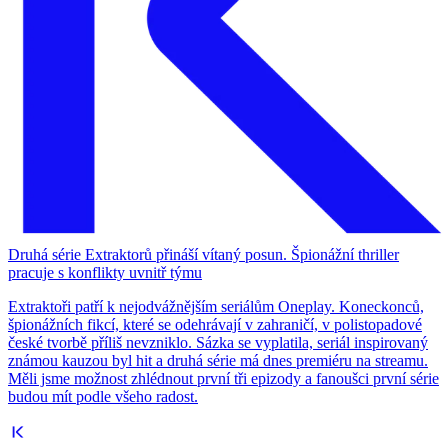
Druhá série Extraktorů přináší vítaný posun. Špionážní thriller
pracuje s konflikty uvnitř týmu
Extraktoři patří k nejodvážnějším seriálům Oneplay. Koneckonců,
špionážních fikcí, které se odehrávají v zahraničí, v polistopadové
české tvorbě příliš nevzniklo. Sázka se vyplatila, seriál inspirovaný
známou kauzou byl hit a druhá série má dnes premiéru na streamu.
Měli jsme možnost zhlédnout první tři epizody a fanoušci první série
budou mít podle všeho radost.