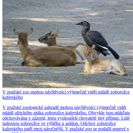
V pražské zoo mohou návštěvníci výjimečně vidět mládě zoborožce
kaferského
V pražské zoologické zahradě mohou návštěvníci výjimečně vidět
mládě afrického ptáka zoborožce kaferského. Obvykle jsou mláďata
odchovávána v zázemí, letos vyzkoušeli chovatelé jiný přístup. Lidé
naleznou zoborožce ve výběhu u antilop. Odchov zoborožce
kaferského patří mezi náročnější. V pražské zoo se podařil poprvé v