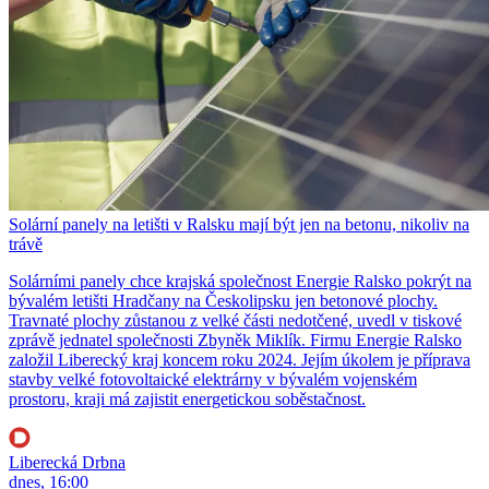
Solární panely na letišti v Ralsku mají být jen na betonu, nikoliv na
trávě
Solárními panely chce krajská společnost Energie Ralsko pokrýt na
bývalém letišti Hradčany na Českolipsku jen betonové plochy.
Travnaté plochy zůstanou z velké části nedotčené, uvedl v tiskové
zprávě jednatel společnosti Zbyněk Miklík. Firmu Energie Ralsko
založil Liberecký kraj koncem roku 2024. Jejím úkolem je příprava
stavby velké fotovoltaické elektrárny v bývalém vojenském
prostoru, kraji má zajistit energetickou soběstačnost.
Liberecká Drbna
dnes, 16:00