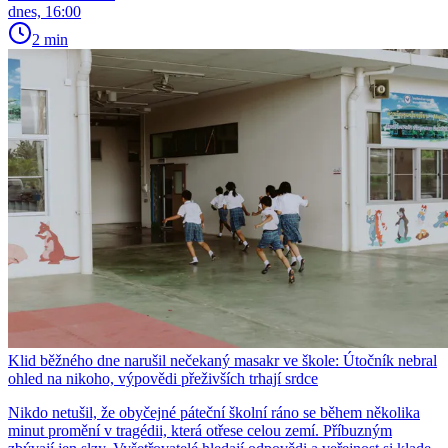
dnes, 16:00
2 min
Klid běžného dne narušil nečekaný masakr ve škole: Útočník nebral
ohled na nikoho, výpovědi přeživších trhají srdce
Nikdo netušil, že obyčejné páteční školní ráno se během několika
minut promění v tragédii, která otřese celou zemí. Příbuzným