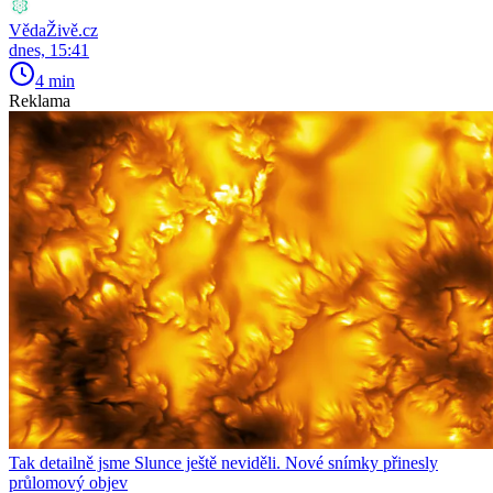
VědaŽivě.cz
dnes, 15:41
4 min
Reklama
Tak detailně jsme Slunce ještě neviděli. Nové snímky přinesly
průlomový objev