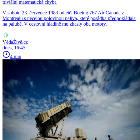
triviální matematická chyba
V sobotu 23. července 1983 odletěl Boeing 767 Air Canada z
Montrealu s necelou polovinou paliva, které posádka předpokládala
na palubě. V cestovní hladině mu zhasly oba motory.
VědaŽivě.cz
dnes, 16:45
4 min