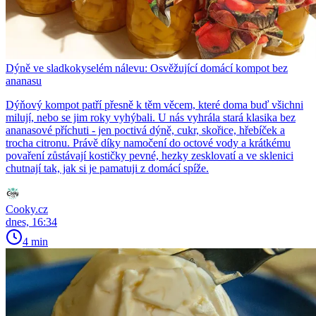
Dýně ve sladkokyselém nálevu: Osvěžující domácí kompot bez
ananasu
Dýňový kompot patří přesně k těm věcem, které doma buď všichni
milují, nebo se jim roky vyhýbali. U nás vyhrála stará klasika bez
ananasové příchuti - jen poctivá dýně, cukr, skořice, hřebíček a
trocha citronu. Právě díky namočení do octové vody a krátkému
povaření zůstávají kostičky pevné, hezky zesklovatí a ve sklenici
chutnají tak, jak si je pamatuji z domácí spíže.
Cooky.cz
dnes, 16:34
4 min