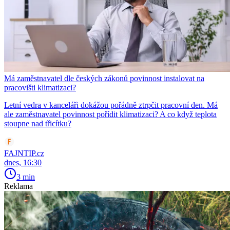
Má zaměstnavatel dle českých zákonů povinnost instalovat na
pracovišti klimatizaci?
Letní vedra v kanceláři dokážou pořádně ztrpčit pracovní den. Má
ale zaměstnavatel povinnost pořídit klimatizaci? A co když teplota
stoupne nad třicítku?
FAJNTIP.cz
dnes, 16:30
3 min
Reklama