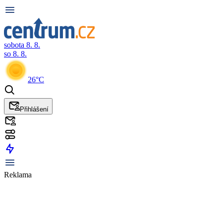
sobota 8. 8.
so 8. 8.
26°C
Přihlášení
Reklama