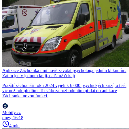
Aplikace Záchranka umí nově zavolat psychologa jedním kliknutím.
Zatím jen v jednom kraji, další už čekají
Pražští záchranáři roku 2024 vyjeli k 6 000 psychických krizí, o tisíc
víc než rok předtím. To stálo za rozhodnutím přidat do aplikace
Záchranka novou funkci.
Mobify.cz
dnes, 16:18
4 min