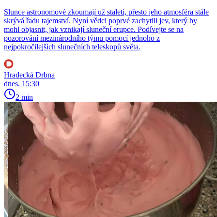
Slunce astronomové zkoumají už staletí, přesto jeho atmosféra stále
skrývá řadu tajemství. Nyní vědci poprvé zachytili jev, který by
mohl objasnit, jak vznikají sluneční erupce. Podívejte se na
pozorování mezinárodního týmu pomocí jednoho z
nejpokročilejších slunečních teleskopů světa.
Hradecká Drbna
dnes, 15:30
2 min