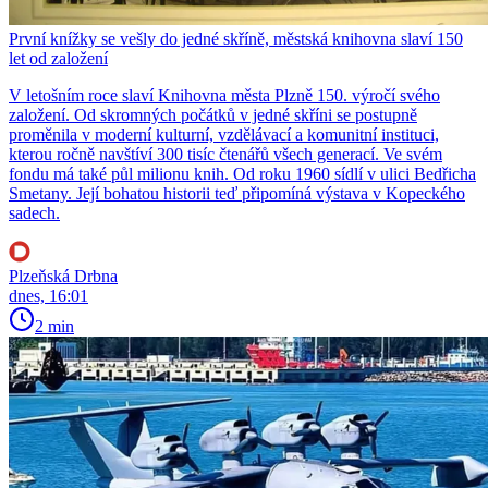
První knížky se vešly do jedné skříně, městská knihovna slaví 150
let od založení
V letošním roce slaví Knihovna města Plzně 150. výročí svého
založení. Od skromných počátků v jedné skříni se postupně
proměnila v moderní kulturní, vzdělávací a komunitní instituci,
kterou ročně navštíví 300 tisíc čtenářů všech generací. Ve svém
fondu má také půl milionu knih. Od roku 1960 sídlí v ulici Bedřicha
Smetany. Její bohatou historii teď připomíná výstava v Kopeckého
sadech.
Plzeňská Drbna
dnes, 16:01
2 min