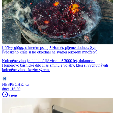
Léčivý glögg, o kterém psal již Homér, pijeme dodnes: Syn
švédského krále si ho objednal na svatbu rekordní množství
Kořeněné víno je oblíbené již více než 3000 let, dokonce i
Homérovo básnické dílo Ilias zmiňuje vojáky, kteří si vychutnávali
kořeněné víno s kozím sýrem.
NESPECHEJ.cz
dnes, 16:30
3 min