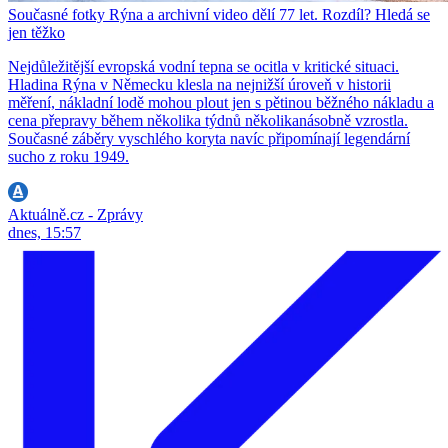
Současné fotky Rýna a archivní video dělí 77 let. Rozdíl? Hledá se
jen těžko
Nejdůležitější evropská vodní tepna se ocitla v kritické situaci.
Hladina Rýna v Německu klesla na nejnižší úroveň v historii
měření, nákladní lodě mohou plout jen s pětinou běžného nákladu a
cena přepravy během několika týdnů několikanásobně vzrostla.
Současné záběry vyschlého koryta navíc připomínají legendární
sucho z roku 1949.
Aktuálně.cz - Zprávy
dnes, 15:57