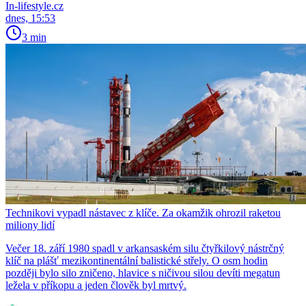
In-lifestyle.cz
dnes, 15:53
3 min
Technikovi vypadl nástavec z klíče. Za okamžik ohrozil raketou
miliony lidí
Večer 18. září 1980 spadl v arkansaském silu čtyřkilový nástrčný
klíč na plášť mezikontinentální balistické střely. O osm hodin
později bylo silo zničeno, hlavice s ničivou silou devíti megatun
ležela v příkopu a jeden člověk byl mrtvý.