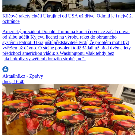
Klíčové rakety chtěli Ukrajinci od USA už dříve. Odmítl je i největší
ochránce
Americký prezident Donald Trump na konci července začal couvat
od slibu udělit Kyjevu licenci na výrobu raket do obranného
systému Patriot. Ukrajinští představitelé tvrdí, že problém mohl být
vyřešen už dávno. O stejné povolení totiž žádali už před dvěma lety
předchozí americkou vládu: z Washingtonu však tehdy bez
jakéhokoliv vysvětlení dorazilo strohé „ne“.
Aktuálně.cz - Zprávy
dnes, 16:40