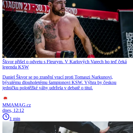
Škvor přišel o odvetu s Fleurym. V Karlových Varech ho teď čeká
legenda KSW
Daniel Škvor se po zranění vrací proti Tomaszi Narkunovi,
bývalému dlouholetému šampionovi KSW. Výhra by českou
jedničku polotěžké váhy udržela v debatě o titul.
MMAMAG.cz
dnes, 12:12
1 min