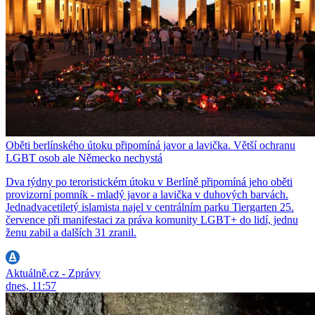
Oběti berlínského útoku připomíná javor a lavička. Větší ochranu
LGBT osob ale Německo nechystá
Dva týdny po teroristickém útoku v Berlíně připomíná jeho oběti
provizorní pomník - mladý javor a lavička v duhových barvách.
Jednadvacetiletý islamista najel v centrálním parku Tiergarten 25.
července při manifestaci za práva komunity LGBT+ do lidí, jednu
ženu zabil a dalších 31 zranil.
Aktuálně.cz - Zprávy
dnes, 11:57