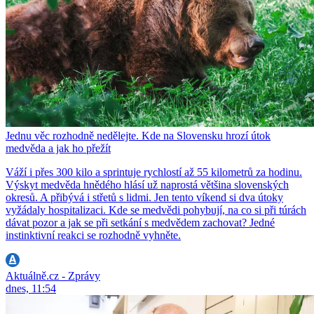
Jednu věc rozhodně nedělejte. Kde na Slovensku hrozí útok
medvěda a jak ho přežít
Váží i přes 300 kilo a sprintuje rychlostí až 55 kilometrů za hodinu.
Výskyt medvěda hnědého hlásí už naprostá většina slovenských
okresů. A přibývá i střetů s lidmi. Jen tento víkend si dva útoky
vyžádaly hospitalizaci. Kde se medvědi pohybují, na co si při túrách
dávat pozor a jak se při setkání s medvědem zachovat? Jedné
instinktivní reakci se rozhodně vyhněte.
Aktuálně.cz - Zprávy
dnes, 11:54