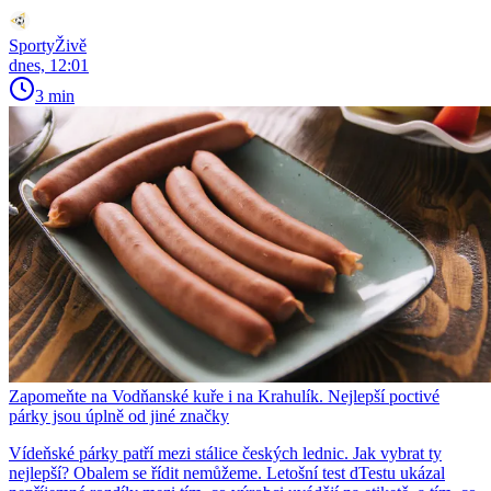
SportyŽivě
dnes, 12:01
3 min
Zapomeňte na Vodňanské kuře i na Krahulík. Nejlepší poctivé
párky jsou úplně od jiné značky
Vídeňské párky patří mezi stálice českých lednic. Jak vybrat ty
nejlepší? Obalem se řídit nemůžeme. Letošní test dTestu ukázal