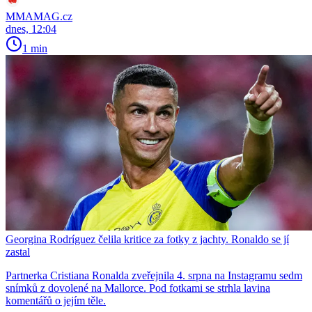
MMAMAG.cz
dnes, 12:04
1 min
Georgina Rodríguez čelila kritice za fotky z jachty. Ronaldo se jí
zastal
Partnerka Cristiana Ronalda zveřejnila 4. srpna na Instagramu sedm
snímků z dovolené na Mallorce. Pod fotkami se strhla lavina
komentářů o jejím těle.