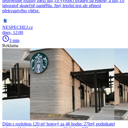
nepříjemné rozdíly mezi tím, co výrobci uvádějí na etiketě, a tím, co
laboratoř skutečně naměřila. Jiný letošní test ale přinesl
překvapivého vítěze.
NESPECHEJ.cz
dnes, 12:00
3 min
Reklama
Dům s rozlohou 120 m² hotový za 48 hodin: 27letý podnikatel