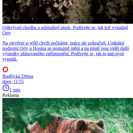
Odkrývají chodbu a odstraňují písek. Podívejte se, jak teď vypadají
Orty
Na otevření si ještě chvíli počkáme, práce ale pokračují. Unikátní
podzemí Orty u Hosína se postupně mění a na místě jsou vidět další
výsledky plánovaného zpřístupnění. Podívejte se, jak to tam nyní
vypadá.
Budějcká Drbna
dnes, 11:55
1 min
Reklama