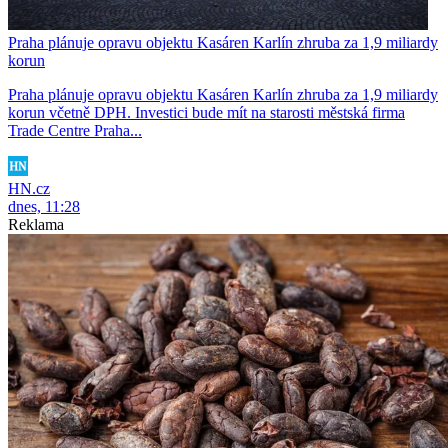
Praha plánuje opravu objektu Kasáren Karlín zhruba za 1,9 miliardy
korun
Praha plánuje opravu objektu Kasáren Karlín zhruba za 1,9 miliardy
korun včetně DPH. Investici bude mít na starosti městská firma
Trade Centre Praha...
HN.cz
dnes, 11:28
Reklama