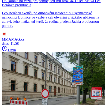
Do Bohnic ho vezla pro pomoc, teď mu hrozí až 12 let. Matka Lea
Beránka promluvila
Leo Beránek skončil po dubnovém incidentu v Psychiatrické
nemocnici Bohnice ve vazbě a čelí obvinění z těžkého ublížení na
zdraví. Jeho matka teď tvrdí, že rodina předem žádala o odbornou
pomoc.
MMAMAG.cz
dnes, 11:58
1 min