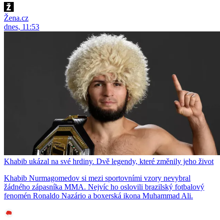
Žena.cz
dnes, 11:53
Khabib ukázal na své hrdiny. Dvě legendy, které změnily jeho život
Khabib Nurmagomedov si mezi sportovními vzory nevybral
žádného zápasníka MMA. Nejvíc ho oslovili brazilský fotbalový
fenomén Ronaldo Nazário a boxerská ikona Muhammad Ali.