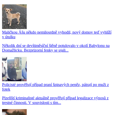
Maličkou Ášu někdo nemilosrdně vyhodil, nový domov teď vyhlíží
v útulku
Několik dní se devítiměsíční štěně potulovalo v okolí Babylonu na
Domažlicku. Bezprizorní fenky se ujali...
Policisté prověřují případ praní špinavých peněz, pátrají po muži z
fotek
Plzeňští kriminalisté aktuálně prověřují případ legalizace výnosů z
trestné činnosti. V souvislosti s tím...