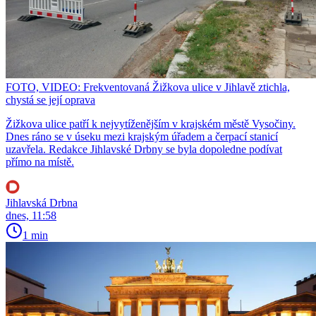
FOTO, VIDEO: Frekventovaná Žižkova ulice v Jihlavě ztichla,
chystá se její oprava
Žižkova ulice patří k nejvytíženějším v krajském městě Vysočiny.
Dnes ráno se v úseku mezi krajským úřadem a čerpací stanicí
uzavřela. Redakce Jihlavské Drbny se byla dopoledne podívat
přímo na místě.
Jihlavská Drbna
dnes, 11:58
1 min