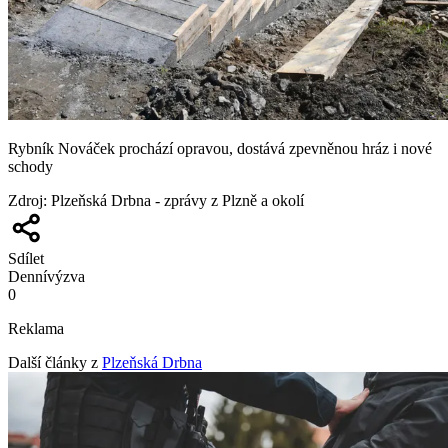
Rybník Nováček prochází opravou, dostává zpevněnou hráz i nové
schody
Zdroj
:
Plzeňská Drbna - zprávy z Plzně a okolí
Sdílet
Denní
výzva
0
Reklama
Další články z
Plzeňská Drbna