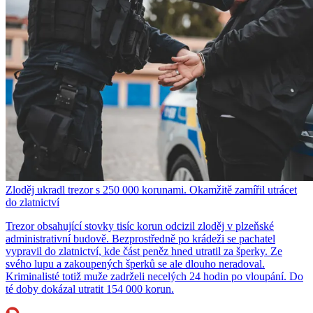
Zloděj ukradl trezor s 250 000 korunami. Okamžitě zamířil utrácet
do zlatnictví
Trezor obsahující stovky tisíc korun odcizil zloděj v plzeňské
administrativní budově. Bezprostředně po krádeži se pachatel
vypravil do zlatnictví, kde část peněz hned utratil za šperky. Ze
svého lupu a zakoupených šperků se ale dlouho neradoval.
Kriminalisté totiž muže zadrželi necelých 24 hodin po vloupání. Do
té doby dokázal utratit 154 000 korun.