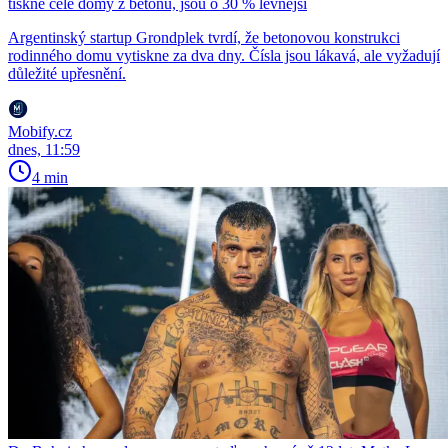
tiskne celé domy z betonu, jsou o 30 % levnější
Argentinský startup Grondplek tvrdí, že betonovou konstrukci
rodinného domu vytiskne za dva dny. Čísla jsou lákavá, ale vyžadují
důležité upřesnění.
Mobify.cz
dnes, 11:59
4 min