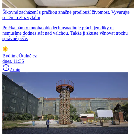
Šikovné zacházení s pračkou značně prodlouží životnost. Vyvarujte
se těmto zlozvykům
Pračka nám v mnoha ohledech usnadňuje práci, jen díky ní
nemusíme dodnes stát nad valchou. Takže jí zkuste věnovat trochu
správné péče.
BydlímeÚtulně.cz
dnes, 11:35
2 min