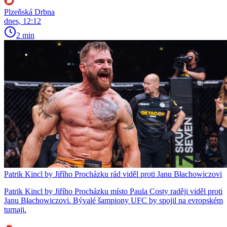
Plzeňská Drbna
dnes, 12:12
2 min
Patrik Kincl by Jiřího Procházku rád viděl proti Janu Błachowiczovi
Patrik Kincl by Jiřího Procházku místo Paula Costy raději viděl proti
Janu Błachowiczovi. Bývalé šampiony UFC by spojil na evropském
turnaji.