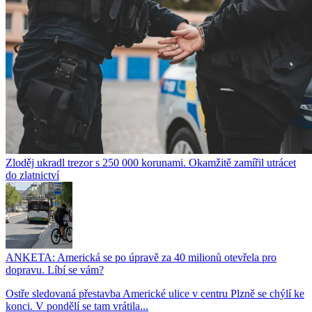
Zloděj ukradl trezor s 250 000 korunami. Okamžitě zamířil utrácet
do zlatnictví
ANKETA: Americká se po úpravě za 40 milionů otevřela pro
dopravu. Líbí se vám?
Ostře sledovaná přestavba Americké ulice v centru Plzně se chýlí ke
konci. V pondělí se tam vrátila...