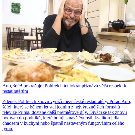
Ano, šéfe! pokračuje. Pohlreich tentokrát přiznává větší respekt k
restauratérům
Zdeněk Pohlreich znovu vyráží mezi české restauratéry. Pořad Ano,
šéfe!, který se během let stal jedním z nejvýraznějších formátů
televize Prima, dostane další premiérové díly. Diváci se tak znovu
podívají do podniků, které bojují s návštěvností, kvalitou jídla,
chaosem v kuchyni nebo špatně nastaveným fungováním celého
týmu.