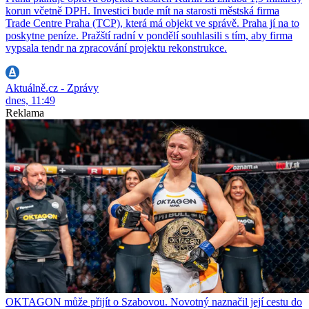
korun včetně DPH. Investici bude mít na starosti městská firma
Trade Centre Praha (TCP), která má objekt ve správě. Praha jí na to
poskytne peníze. Pražští radní v pondělí souhlasili s tím, aby firma
vypsala tendr na zpracování projektu rekonstrukce.
Aktuálně.cz - Zprávy
dnes, 11:49
Reklama
OKTAGON může přijít o Szabovou. Novotný naznačil její cestu do