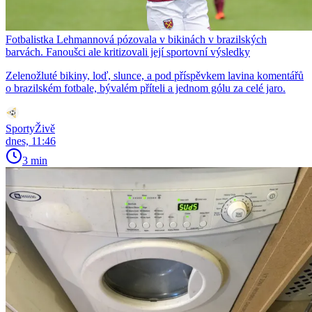
Fotbalistka Lehmannová pózovala v bikinách v brazilských
barvách. Fanoušci ale kritizovali její sportovní výsledky
Zelenožluté bikiny, loď, slunce, a pod příspěvkem lavina komentářů
o brazilském fotbale, bývalém příteli a jednom gólu za celé jaro.
SportyŽivě
dnes, 11:46
3 min