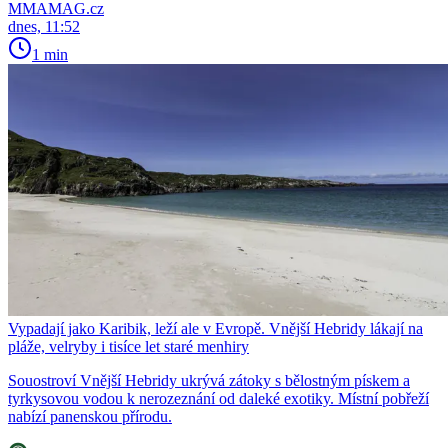
MMAMAG.cz
dnes, 11:52
1 min
Vypadají jako Karibik, leží ale v Evropě. Vnější Hebridy lákají na
pláže, velryby i tisíce let staré menhiry
Souostroví Vnější Hebridy ukrývá zátoky s bělostným pískem a
tyrkysovou vodou k nerozeznání od daleké exotiky. Místní pobřeží
nabízí panenskou přírodu.