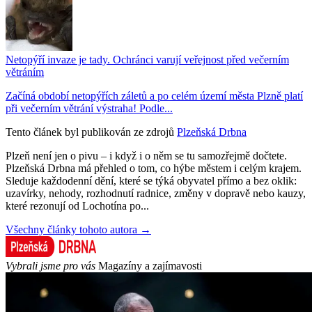
Netopýří invaze je tady. Ochránci varují veřejnost před večerním
větráním
Začíná období netopýřích záletů a po celém území města Plzně platí
při večerním větrání výstraha! Podle...
Tento článek byl publikován ze zdrojů
Plzeňská Drbna
Plzeň není jen o pivu – i když i o něm se tu samozřejmě dočtete.
Plzeňská Drbna má přehled o tom, co hýbe městem i celým krajem.
Sleduje každodenní dění, které se týká obyvatel přímo a bez oklik:
uzavírky, nehody, rozhodnutí radnice, změny v dopravě nebo kauzy,
které rezonují od Lochotína po...
Všechny články tohoto autora →
Vybrali jsme pro vás
Magazíny a zajímavosti