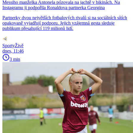
Messiho manželka Antonela pózovala na jachtě v bikinách. Na
Instagramu ji podpořila Ronaldova partnerka Georgina
Partnerky dvou největších fotbalových rivalů si na sociálních sítích
opakovaně vyjadřují podporu. Jejich vzájemná gesta sleduje
publikum přesahující 119 milionů lidí.
SportyŽivě
dnes, 11:46
3 min