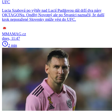
UFC
Lucia Szabová po výhře nad Lucií Pudilovou dál drží dva pásy
OKTAGONu. Ondřej Novotný ale po Štvanici naznačil, že další
krok neporažené Slovenky může vést do UFC.
MMAMAG.cz
dnes, 11:47
2 min