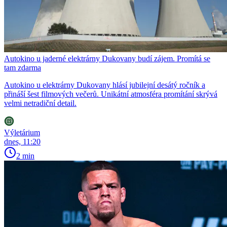
Autokino u jaderné elektrárny Dukovany budí zájem. Promítá se
tam zdarma
Autokino u elektrárny Dukovany hlásí jubilejní desátý ročník a
přináší šest filmových večerů. Unikátní atmosféra promítání skrývá
velmi netradiční detail.
Výletárium
dnes, 11:20
2 min