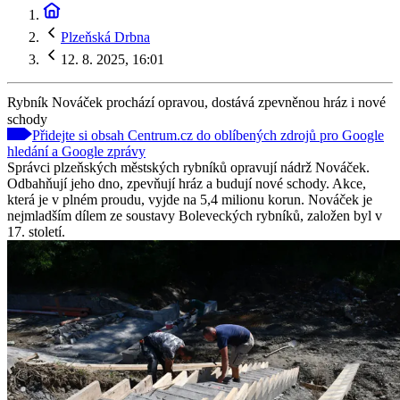
Plzeňská Drbna
12. 8. 2025, 16:01
Rybník Nováček prochází opravou, dostává zpevněnou hráz i nové
schody
Přidejte si obsah Centrum.cz do oblíbených zdrojů pro Google
hledání a Google zprávy
Správci plzeňských městských rybníků opravují nádrž Nováček.
Odbahňují jeho dno, zpevňují hráz a budují nové schody. Akce,
která je v plném proudu, vyjde na 5,4 milionu korun. Nováček je
nejmladším dílem ze soustavy Boleveckých rybníků, založen byl v
17. století.