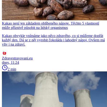
Kakao není jen základem oblíbeného nápoje. Těchto 5 vlastností
může příznivě působit na lidský organismus
Kakao obvykle vnímáme jako něco zdravého, co si můžeme dopřát
každý den. Dá se z něj vyrobit čokoláda i lahodný nápoj. Ovšem má
vliv i na zdraví.
Zdravestravovani.eu
dnes, 11:24
2 min