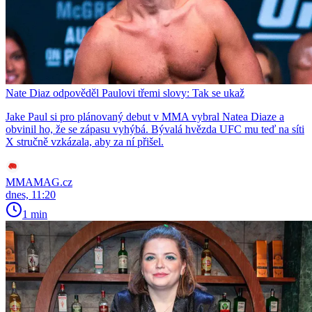
Nate Diaz odpověděl Paulovi třemi slovy: Tak se ukaž
Jake Paul si pro plánovaný debut v MMA vybral Natea Diaze a
obvinil ho, že se zápasu vyhýbá. Bývalá hvězda UFC mu teď na síti
X stručně vzkázala, aby za ní přišel.
MMAMAG.cz
dnes, 11:20
1 min