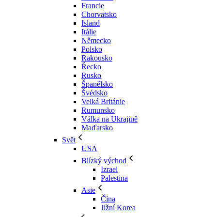
Francie
Chorvatsko
Island
Itálie
Německo
Polsko
Rakousko
Řecko
Rusko
Španělsko
Švédsko
Velká Británie
Rumunsko
Válka na Ukrajině
Maďarsko
Svět
USA
Blízký východ
Izrael
Palestina
Asie
Čína
Jižní Korea