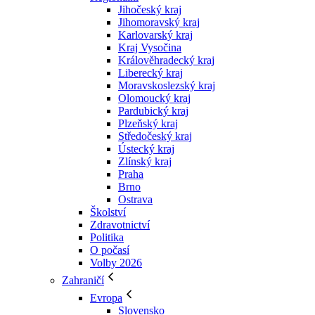
Jihočeský kraj
Jihomoravský kraj
Karlovarský kraj
Kraj Vysočina
Králověhradecký kraj
Liberecký kraj
Moravskoslezský kraj
Olomoucký kraj
Pardubický kraj
Plzeňský kraj
Středočeský kraj
Ústecký kraj
Zlínský kraj
Praha
Brno
Ostrava
Školství
Zdravotnictví
Politika
O počasí
Volby 2026
Zahraničí
Evropa
Slovensko