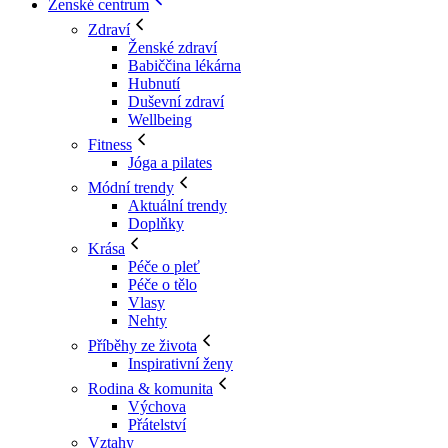
Ženské centrum
Zdraví
Ženské zdraví
Babiččina lékárna
Hubnutí
Duševní zdraví
Wellbeing
Fitness
Jóga a pilates
Módní trendy
Aktuální trendy
Doplňky
Krása
Péče o pleť
Péče o tělo
Vlasy
Nehty
Příběhy ze života
Inspirativní ženy
Rodina & komunita
Výchova
Přátelství
Vztahy