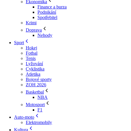
Ekonomika
Finance a burza
Podnikání
Spotřebitel
Krimi
Doprava
Nehody
Sport
Hokej
Fotbal
Tenis
Lyžování
Cyklistika
Atletika
Bojové sporty
ZOH 2026
Basketbal
NBA
Motosport
F1
Auto-moto
Elektromobily
Kultura