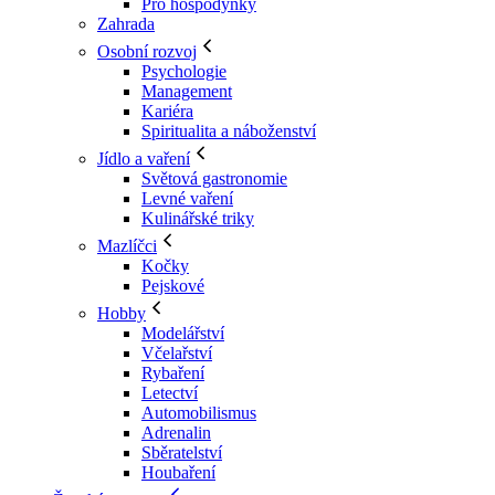
Pro hospodyňky
Zahrada
Osobní rozvoj
Psychologie
Management
Kariéra
Spiritualita a náboženství
Jídlo a vaření
Světová gastronomie
Levné vaření
Kulinářské triky
Mazlíčci
Kočky
Pejskové
Hobby
Modelářství
Včelařství
Rybaření
Letectví
Automobilismus
Adrenalin
Sběratelství
Houbaření