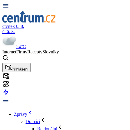
čtvrtek 6. 8.
čt 6. 8.
24°C
Internet
Firmy
Recepty
Slovníky
Přihlášení
Zprávy
Domácí
Regionální