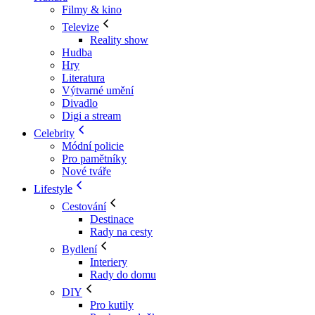
Filmy & kino
Televize
Reality show
Hudba
Hry
Literatura
Výtvarné umění
Divadlo
Digi a stream
Celebrity
Módní policie
Pro pamětníky
Nové tváře
Lifestyle
Cestování
Destinace
Rady na cesty
Bydlení
Interiery
Rady do domu
DIY
Pro kutily