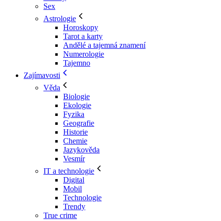
Sex
Astrologie
Horoskopy
Tarot a karty
Andělé a tajemná znamení
Numerologie
Tajemno
Zajímavosti
Věda
Biologie
Ekologie
Fyzika
Geografie
Historie
Chemie
Jazykověda
Vesmír
IT a technologie
Digital
Mobil
Technologie
Trendy
True crime