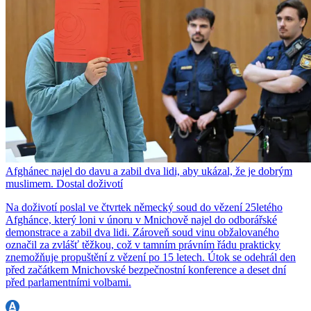
Afghánec najel do davu a zabil dva lidi, aby ukázal, že je dobrým
muslimem. Dostal doživotí
Na doživotí poslal ve čtvrtek německý soud do vězení 25letého
Afghánce, který loni v únoru v Mnichově najel do odborářské
demonstrace a zabil dva lidi. Zároveň soud vinu obžalovaného
označil za zvlášť těžkou, což v tamním právním řádu prakticky
znemožňuje propuštění z vězení po 15 letech. Útok se odehrál den
před začátkem Mnichovské bezpečnostní konference a deset dní
před parlamentními volbami.