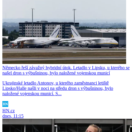
Německo řeší závažný hybridní útok. Letadlo v Lipsku, u kterého se
našel dron s výbušninou, bylo naložené vojenskou municí
Ukrajinské letadlo Antonov, u kterého zaměstnanci letiště
Lipsko/Halle našli v noci na středu dron s výbušninou, bylo
naložené vojenskou municí. S...
HN.cz
dnes, 11:15