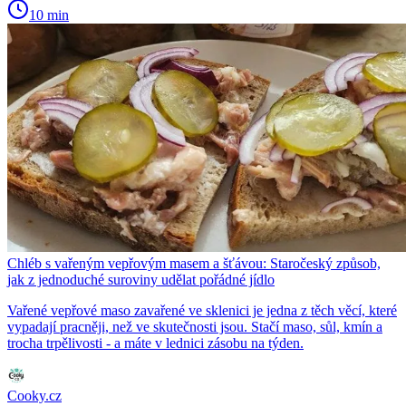
10 min
Chléb s vařeným vepřovým masem a šťávou: Staročeský způsob,
jak z jednoduché suroviny udělat pořádné jídlo
Vařené vepřové maso zavařené ve sklenici je jedna z těch věcí, které
vypadají pracněji, než ve skutečnosti jsou. Stačí maso, sůl, kmín a
trocha trpělivosti - a máte v lednici zásobu na týden.
Cooky.cz