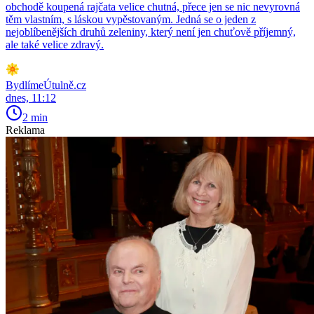
obchodě koupená rajčata velice chutná, přece jen se nic nevyrovná
těm vlastním, s láskou vypěstovaným. Jedná se o jeden z
nejoblíbenějších druhů zeleniny, který není jen chuťově příjemný,
ale také velice zdravý.
BydlímeÚtulně.cz
dnes, 11:12
2 min
Reklama