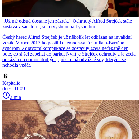
„Už mě odsud dostane jen zázrak.“ Ochrnutý Alfred Strejček stále
zůstává v sanatoriu, sní o výstupu na Lysou horu
Český herec Alfred Strejček je už několik let odkázán na invalidní
vozík. V roce 2017 ho postihla nemoc zvaná Guillain-Barrého
syndrom. Zdravotní komplikace se dostavily zcela nečekaně den
poté, co si šel zaběhat do parku. Nyní je Strejček ochrnutý a je zcela
odkázán na pomoc druhých, přesto má odvážné sny, kterých se
nehodlá vzdát.
Kapitalio
dnes, 11:09
2 min