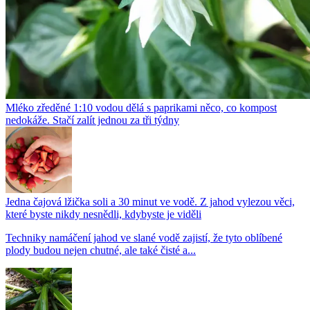
Mléko zředěné 1:10 vodou dělá s paprikami něco, co kompost
nedokáže. Stačí zalít jednou za tři týdny
Jedna čajová lžička soli a 30 minut ve vodě. Z jahod vylezou věci,
které byste nikdy nesnědli, kdybyste je viděli
Techniky namáčení jahod ve slané vodě zajistí, že tyto oblíbené
plody budou nejen chutné, ale také čisté a...