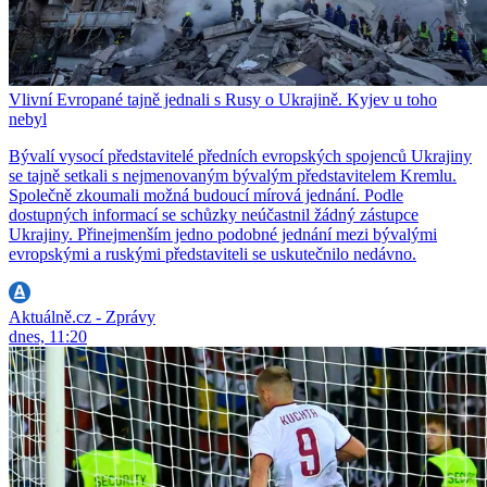
Vlivní Evropané tajně jednali s Rusy o Ukrajině. Kyjev u toho
nebyl
Bývalí vysocí představitelé předních evropských spojenců Ukrajiny
se tajně setkali s nejmenovaným bývalým představitelem Kremlu.
Společně zkoumali možná budoucí mírová jednání. Podle
dostupných informací se schůzky neúčastnil žádný zástupce
Ukrajiny. Přinejmenším jedno podobné jednání mezi bývalými
evropskými a ruskými představiteli se uskutečnilo nedávno.
Aktuálně.cz - Zprávy
dnes, 11:20