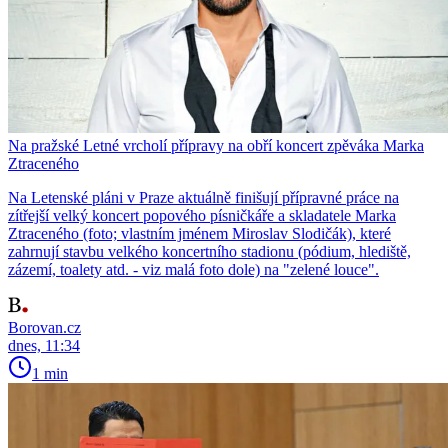
Na pražské Letné vrcholí přípravy na obří koncert zpěváka Marka
Ztraceného
Na Letenské pláni v Praze aktuálně finišují přípravné práce na
zítřejší velký koncert popového písničkáře a skladatele Marka
Ztraceného (foto; vlastním jménem Miroslav Slodičák), které
zahrnují stavbu velkého koncertního stadionu (pódium, hlediště,
zázemí, toalety atd. - viz malá foto dole) na "zelené louce".
Borovan.cz
dnes, 11:34
1 min