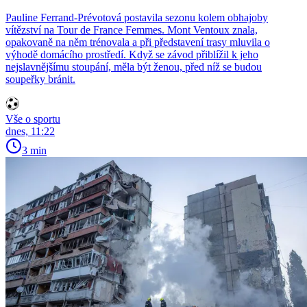
Pauline Ferrand-Prévotová postavila sezonu kolem obhajoby
vítězství na Tour de France Femmes. Mont Ventoux znala,
opakovaně na něm trénovala a při představení trasy mluvila o
výhodě domácího prostředí. Když se závod přiblížil k jeho
nejslavnějšímu stoupání, měla být ženou, před níž se budou
soupeřky bránit.
Vše o sportu
dnes, 11:22
3 min