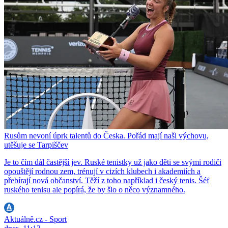
Rusům nevoní úprk talentů do Česka. Pořád mají naši výchovu,
utěšuje se Tarpiščev
Je to čím dál častější jev. Ruské tenistky už jako děti se svými rodiči
opouštějí rodnou zem, trénují v cizích klubech i akademiích a
přebírají nová občanství. Těží z toho například i český tenis. Šéf
ruského tenisu ale popírá, že by šlo o něco významného.
Aktuálně.cz - Sport