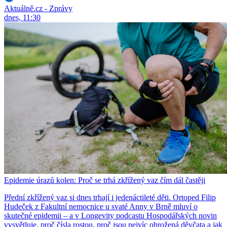
Aktuálně.cz - Zprávy
dnes, 11:30
Epidemie úrazů kolen: Proč se trhá zkřížený vaz čím dál častěji
Přední zkřížený vaz si dnes trhají i jedenáctileté děti. Ortoped Filip
Hudeček z Fakultní nemocnice u svaté Anny v Brně mluví o
skutečné epidemii – a v Longevity podcastu Hospodářských novin
vysvětluje, proč čísla rostou, proč jsou nejvíc ohrožená děvčata a jak