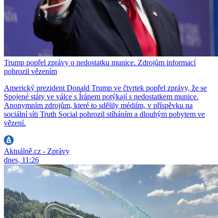
Trump popřel zprávy o nedostatku munice. Zdrojům informací
pohrozil vězením
Americký prezident Donald Trump ve čtvrtek popřel zprávy, že se
Spojené státy ve válce s Íránem potýkají s nedostatkem munice.
Anonymním zdrojům, které to sdělily médiím, v příspěvku na
sociální síti Truth Social pohrozil stíháním a dlouhým pobytem ve
vězení.
Aktuálně.cz - Zprávy
dnes, 11:26