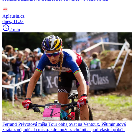
Aplausin.cz
dnes, 11:23
2 min
Ferrand-Prévotová měla Tour obhajovat na Ventoux. Pětiminutová
ztráta z něj udělala místo, kde může zachránit aspoň vlastní příběh