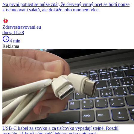
Na první pohled se může zdát, že červený vinný ocet se hodí pouze
k ochucování salátů, ale dokáže toho mnohem více.
Zdravestravovani.eu
dnes, 11:28
4 min
Reklama
USB-C kabel za stovku a za tisícovku vypadají stejně. Rozdíl
poznáte, až když vám zničí telefon nebo notebook