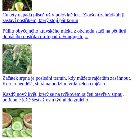
Cukety napadá plíseň už v polovině léta. Zkušení zahrádkáři ji
zastaví postřikem, který stojí pár korun
Půllitr obyčejného kravského mléka z obchodu stačí na pět litrů
domácího postřiku proti padlí. Funguje to,...
Začátek srpna je poslední termín, kdy můžete rajčatům zasáhnout.
Kdo to neudělá, sbírá na podzim tvrdá zelená rajčata
Každý nový květ, který se na tyčkovém rajčeti otevře v srpnu,
potřebuje ještě šest až osm týdnů do zralého...