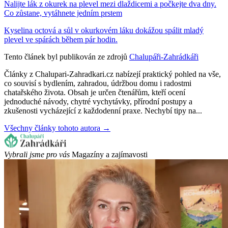
Nalijte lák z okurek na plevel mezi dlaždicemi a počkejte dva dny.
Co zůstane, vytáhnete jedním prstem
Kyselina octová a sůl v okurkovém láku dokážou spálit mladý
plevel ve spárách během pár hodin.
Tento článek byl publikován ze zdrojů
Chalupáři-Zahrádkáři
Články z Chalupari-Zahradkari.cz nabízejí praktický pohled na vše,
co souvisí s bydlením, zahradou, údržbou domu i radostmi
chatařského života. Obsah je určen čtenářům, kteří ocení
jednoduché návody, chytré vychytávky, přírodní postupy a
zkušenosti vycházející z každodenní praxe. Nechybí tipy na...
Všechny články tohoto autora →
Vybrali jsme pro vás
Magazíny a zajímavosti