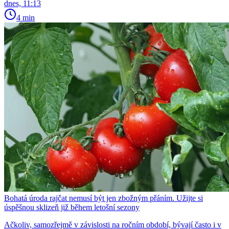
dnes, 11:13
4 min
Bohatá úroda rajčat nemusí být jen zbožným přáním. Užijte si
úspěšnou sklizeň již během letošní sezony
Ačkoliv, samozřejmě v závislosti na ročním období, bývají často i v