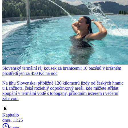
Slovenský termální ráj kousek za hranicemi: 10 bazénů v krásném
prostředí jen za 450 Kč na noc
Na jihu Slovenska, přibližně 120 kilometrů jízdy od českých hranic
u Lanžhota, čeká rozlehlý odpočinkový areál, kde můžete střídat
koupání v termální vodě s tobogany, přírodním jezerem i večerní
zábavou.
Kapitalio
dnes, 11:25