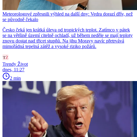
Meteorologové zpřesnili výhled na další dny: Vedra dorazí dřív, než
se původně čekalo
Česko čeká jen krátká úleva od tropických teplot. Zatímco v pátek
se na většině území citelně ochladí, už během neděle se mají teploty
znovu dostat nad třicet stupňů. Na jihu Moravy navíc přetrvává
mimořádná tepelná zátěž a vysoké riziko požárů.
Trendy Život
dnes, 11:27
2 min