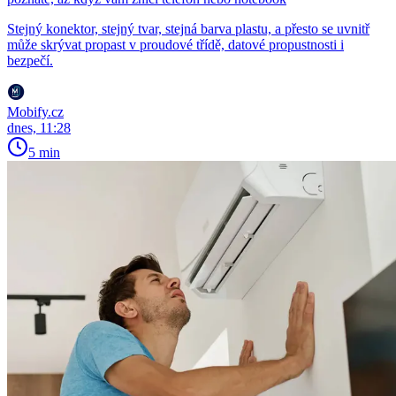
Stejný konektor, stejný tvar, stejná barva plastu, a přesto se uvnitř
může skrývat propast v proudové třídě, datové propustnosti i
bezpečí.
Mobify.cz
dnes, 11:28
5 min