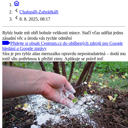
Chalupáři-Zahrádkáři
8. 8. 2025, 08:17
Rybíz bude mít obří bobule velikosti mince. Stačí včas udělat jednu
zásadní věc a úroda vás rychle odmění
Přidejte si obsah Centrum.cz do oblíbených zdrojů pro Google
hledání a Google zprávy
Síra je pro rybíz alias meruzalku opravdu nepostradatelná – dodá mu
totiž sílu potřebnou k přežití zimy. Aplikuje se právě teď.