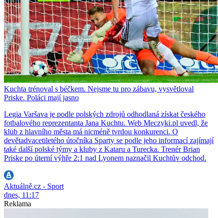
Kuchta trénoval s béčkem. Nejsme tu pro zábavu, vysvětloval
Priske. Poláci mají jasno
Legia Varšava je podle polských zdrojů odhodlaná získat českého
fotbalového reprezentanta Jana Kuchtu. Web Meczyki.pl uvedl, že
klub z hlavního města má nicméně tvrdou konkurenci. O
devětadvacetiletého útočníka Sparty se podle jeho informací zajímají
také další polské týmy a kluby z Kataru a Turecka. Trenér Brian
Priske po úterní výhře 2:1 nad Lyonem naznačil Kuchtův odchod.
Aktuálně.cz - Sport
dnes, 11:17
Reklama