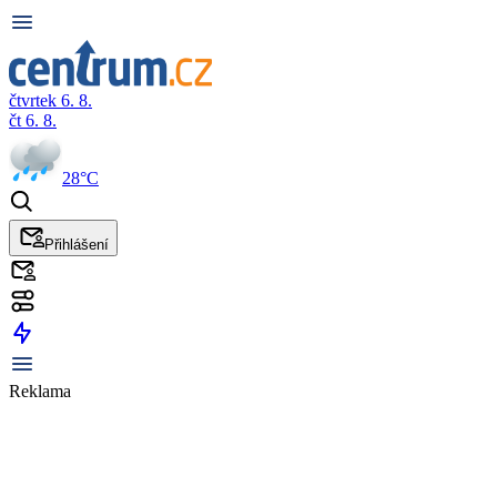
čtvrtek 6. 8.
čt 6. 8.
28°C
Přihlášení
Reklama