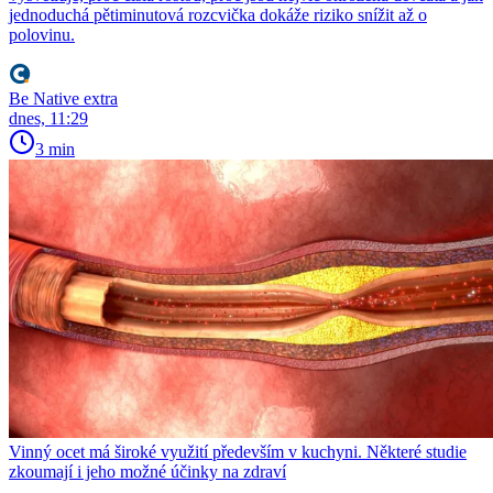
jednoduchá pětiminutová rozcvička dokáže riziko snížit až o
polovinu.
Be Native extra
dnes, 11:29
3 min
Vinný ocet má široké využití především v kuchyni. Některé studie
zkoumají i jeho možné účinky na zdraví