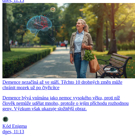
dnes, 11:13
Demence nezačíná až ve stáří. Těchto 10 drobných změn může
chránit mozek už po čtyřicítce
Demence bývá vnímána jako nemoc vysokého věku, proti níž
člověk nemůže udělat mnoho, protože o jejím příchodu rozhodnou
geny. Výzkum však ukazuje složitější obraz.
Kód Enigma
dnes, 11:13