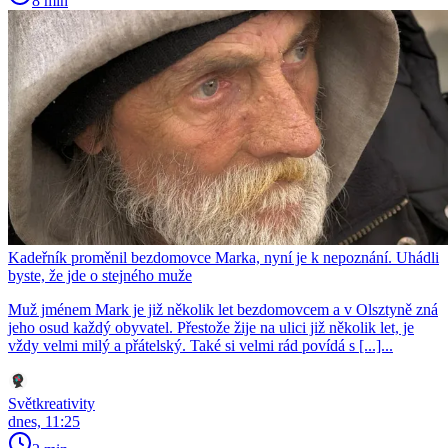
8 min
Kadeřník proměnil bezdomovce Marka, nyní je k nepoznání. Uhádli
byste, že jde o stejného muže
Muž jménem Mark je již několik let bezdomovcem a v Olsztyně zná
jeho osud každý obyvatel. Přestože žije na ulici již několik let, je
vždy velmi milý a přátelský. Také si velmi rád povídá s [...]...
Světkreativity
dnes, 11:25