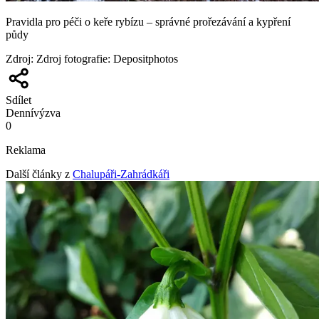
Pravidla pro péči o keře rybízu – správné prořezávání a kypření
půdy
Zdroj
:
Zdroj fotografie: Depositphotos
Sdílet
Denní
výzva
0
Reklama
Další články z
Chalupáři-Zahrádkáři