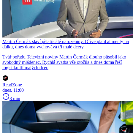
Martin Čermák slaví pětatřicáté narozeniny. Dříve platil alimenty na
dálku, dnes doma vychovává tři malé dcery
Tvář pořadu Televizní noviny Martin Čermák dlouho působil jako
svobodný mládenec. Rychlá svatba vše otočila a dnes doma řeší
logistiku tří malých dcer.
ReadZone
dnes, 11:00
3 min