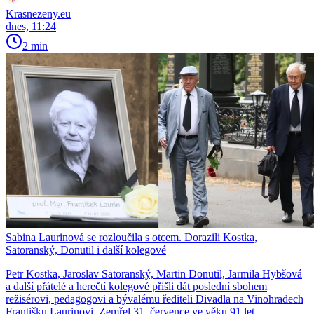
Krasnezeny.eu
dnes, 11:24
2 min
Sabina Laurinová se rozloučila s otcem. Dorazili Kostka,
Satoranský, Donutil i další kolegové
Petr Kostka, Jaroslav Satoranský, Martin Donutil, Jarmila Hybšová
a další přátelé a herečtí kolegové přišli dát poslední sbohem
režisérovi, pedagogovi a bývalému řediteli Divadla na Vinohradech
Františku Laurinovi. Zemřel 31. července ve věku 91 let.