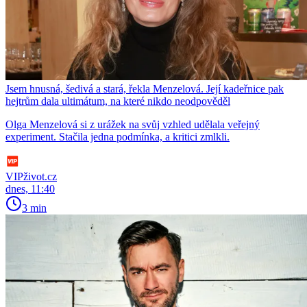
Jsem hnusná, šedivá a stará, řekla Menzelová. Její kadeřnice pak
hejtrům dala ultimátum, na které nikdo neodpověděl
Olga Menzelová si z urážek na svůj vzhled udělala veřejný
experiment. Stačila jedna podmínka, a kritici zmlkli.
VIPživot.cz
dnes, 11:40
3 min