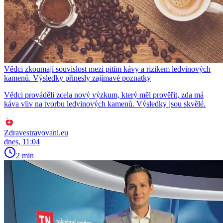
Vědci zkoumají souvislost mezi pitím kávy a rizikem ledvinových
kamenů. Výsledky přinesly zajímavé poznatky
Vědci prováděli zcela nový výzkum, který měl prověřit, zda má
káva vliv na tvorbu ledvinových kamenů. Výsledky jsou skvělé.
Zdravestravovani.eu
dnes, 11:04
2 min