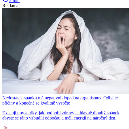
2 min
Reklama
Nedostatek spánku má negativní dopad na organismus. Odhalte
příčiny a konečně se kvalitně vyspěte
Existují tipy a triky, jak podpořit zdravý, a hlavně dlouhý spánek,
abyste se ráno vzbudili odpočatí a měli energii na náročný den.