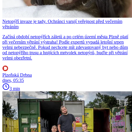
Netopýří invaze je tady. Ochránci varují veřejnost před večerním
větráním
Začíná období netopýřích záletů a po celém území města Plzně platí
při večerním větrání výstraha! Podle expertů vypadá letošní srpen
velmi nebezpečně. Pokud nechcete mít zdevastovaný byt nebo dům
od netopýřího trusu a hnijících mrtvolek netopýrů, buďte při větrání
velmi obezřetní.
Plzeňská Drbna
dnes, 05:35
3 min