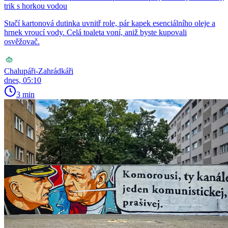
trik s horkou vodou
Stačí kartonová dutinka uvnitř role, pár kapek esenciálního oleje a
hrnek vroucí vody. Celá toaleta voní, aniž byste kupovali
osvěžovač.
Chalupáři-Zahrádkáři
dnes, 05:10
3 min