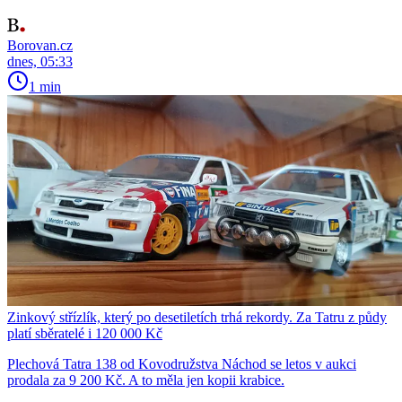
Borovan.cz
dnes, 05:33
1 min
Zinkový střízlík, který po desetiletích trhá rekordy. Za Tatru z půdy
platí sběratelé i 120 000 Kč
Plechová Tatra 138 od Kovodružstva Náchod se letos v aukci
prodala za 9 200 Kč. A to měla jen kopii krabice.