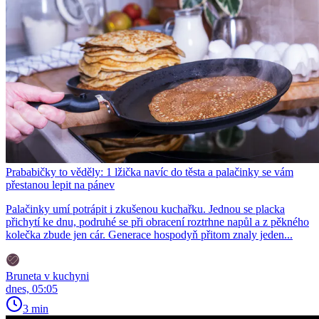
Prababičky to věděly: 1 lžička navíc do těsta a palačinky se vám
přestanou lepit na pánev
Palačinky umí potrápit i zkušenou kuchařku. Jednou se placka
přichytí ke dnu, podruhé se při obracení roztrhne napůl a z pěkného
kolečka zbude jen cár. Generace hospodyň přitom znaly jeden...
Bruneta v kuchyni
dnes, 05:05
3 min