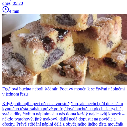
dnes, 05:20
4 min
Frgálová buchta neboli štědrák: Poctivý moučník se čtyřmi náplněmi
v jednom řezu
Když potřebuji upéct něco slavnostnějšího, ale nechci půl dne stát u
kynutého těsta, sahám právě po frgálové buchtě na plech. Je rychlá,
sytá a díky čtyřem náplním si u nás doma každý najde svůj kousek –
někdo tvarohový, jiný makový, další nedá dopustit na povidla a
ořechy. Právě střídání náplní dělá z obyčejného litého těsta moučník,