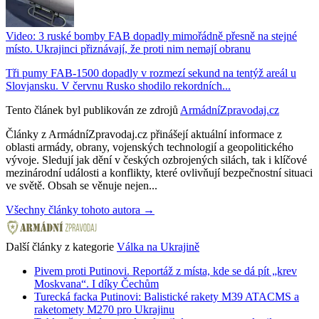
Video: 3 ruské bomby FAB dopadly mimořádně přesně na stejné
místo. Ukrajinci přiznávají, že proti nim nemají obranu
Tři pumy FAB-1500 dopadly v rozmezí sekund na tentýž areál u
Slovjansku. V červnu Rusko shodilo rekordních...
Tento článek byl publikován ze zdrojů
ArmádníZpravodaj.cz
Články z ArmádníZpravodaj.cz přinášejí aktuální informace z
oblasti armády, obrany, vojenských technologií a geopolitického
vývoje. Sledují jak dění v českých ozbrojených silách, tak i klíčové
mezinárodní události a konflikty, které ovlivňují bezpečnostní situaci
ve světě. Obsah se věnuje nejen...
Všechny články tohoto autora →
Další články z kategorie
Válka na Ukrajině
Pivem proti Putinovi. Reportáž z místa, kde se dá pít „krev
Moskvana“. I díky Čechům
Turecká facka Putinovi: Balistické rakety M39 ATACMS a
raketomety M270 pro Ukrajinu