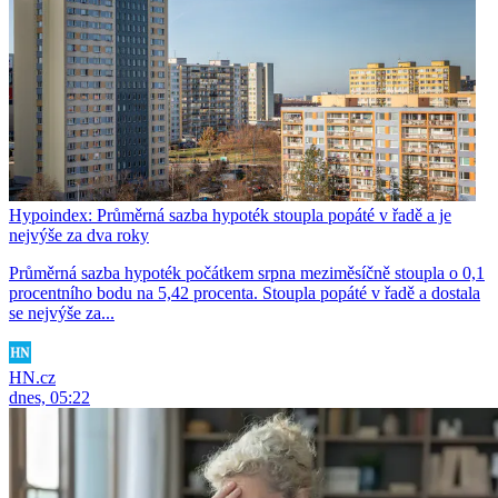
Hypoindex: Průměrná sazba hypoték stoupla popáté v řadě a je
nejvýše za dva roky
Průměrná sazba hypoték počátkem srpna meziměsíčně stoupla o 0,1
procentního bodu na 5,42 procenta. Stoupla popáté v řadě a dostala
se nejvýše za...
HN.cz
dnes, 05:22