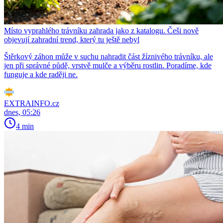
Místo vyprahlého trávníku zahrada jako z katalogu. Češi nově
objevují zahradní trend, který tu ještě nebyl
Štěrkový záhon může v suchu nahradit část žíznivého trávníku, ale
jen při správné půdě, vrstvě mulče a výběru rostlin. Poradíme, kde
funguje a kde raději ne.
EXTRAINFO.cz
dnes, 05:26
4 min