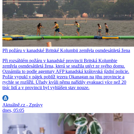
Při požáru v kanadské Britské Kolumbii zemřela osmdesátiletá žena
Při rozsáhlém požáru v kanadské provincii Britská Kolumbie
zemřela osmdesátiletá žena, která se snažila utéct ze svého domu.
Oznámila to podle agentury AFP kanadská královská jízdní policie.
Požár vypukl v pátek poblíž jezera Okanagan na jihu provincie a
rychle se rozšířil. Úřady kvůli němu nařídily evakuaci více než 20
tisíc lidí a v provincii byl vyhlášen stav nouze.
Aktuálně.cz - Zprávy
dnes, 05:05