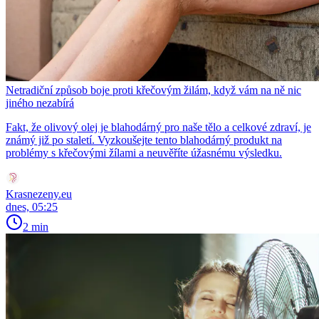
Netradiční způsob boje proti křečovým žilám, když vám na ně nic
jiného nezabírá
Fakt, že olivový olej je blahodárný pro naše tělo a celkové zdraví, je
známý již po staletí. Vyzkoušejte tento blahodárný produkt na
problémy s křečovými žílami a neuvěříte úžasnému výsledku.
Krasnezeny.eu
dnes, 05:25
2 min