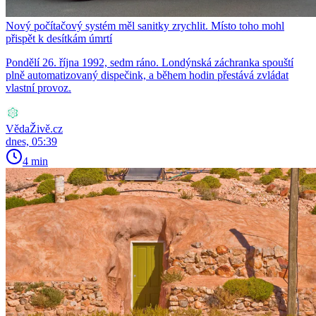
Nový počítačový systém měl sanitky zrychlit. Místo toho mohl
přispět k desítkám úmrtí
Pondělí 26. října 1992, sedm ráno. Londýnská záchranka spouští
plně automatizovaný dispečink, a během hodin přestává zvládat
vlastní provoz.
VědaŽivě.cz
dnes, 05:39
4 min