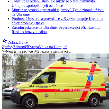
Tohle už se jednou stalo, ale nikdy se o tom nemluvilo.
Ukrajinu „potopil“ i její ochránce
Ministr se prořekl a prozradil tajemství: Tyhle zbraně už jsou
na Ukrajině
Protiruská hysterie a provokace z Kyjeva, reaguje Kreml na
nález dronu v Lipsku
Zásadní eskalace na Ukrajině. Severokorejci přicházejí do
Ruska s hrozivou silou
Zobrazit více
Zprávy
Zahraničí
Evropa
Válka na Ukrajině
Vybrali jsme pro vás
Magazíny a zajímavosti