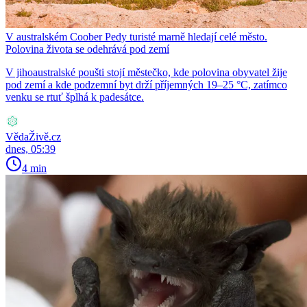
V australském Coober Pedy turisté marně hledají celé město.
Polovina života se odehrává pod zemí
V jihoaustralské poušti stojí městečko, kde polovina obyvatel žije
pod zemí a kde podzemní byt drží příjemných 19–25 °C, zatímco
venku se rtuť šplhá k padesátce.
VědaŽivě.cz
dnes, 05:39
4 min