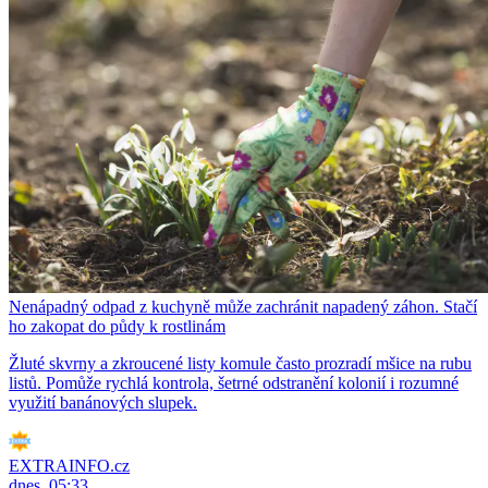
Nenápadný odpad z kuchyně může zachránit napadený záhon. Stačí
ho zakopat do půdy k rostlinám
Žluté skvrny a zkroucené listy komule často prozradí mšice na rubu
listů. Pomůže rychlá kontrola, šetrné odstranění kolonií i rozumné
využití banánových slupek.
EXTRAINFO.cz
dnes, 05:33