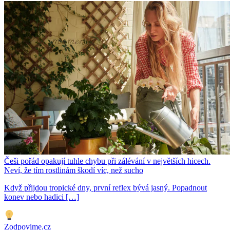
Češi pořád opakují tuhle chybu při zálévání v největších hicech.
Neví, že tím rostlinám škodí víc, než sucho
Když přijdou tropické dny, první reflex bývá jasný. Popadnout
konev nebo hadici […]
Zodpovime.cz