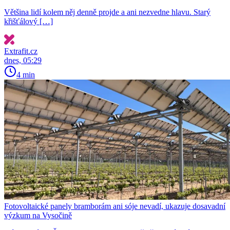
Většina lidí kolem něj denně projde a ani nezvedne hlavu. Starý
křišťálový […]
Extrafit.cz
dnes, 05:29
4 min
Fotovoltaické panely bramborám ani sóje nevadí, ukazuje dosavadní
výzkum na Vysočině