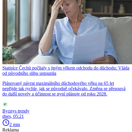
Statisíce Čechů počítaly s jiným věkem odchodu do důchodu: Vláda
od původního slibu ustoupila
Plánovaný návrat maximálního důchodového věku na 65 let
nepřijde tak rychle, jak se původně očekávalo. Změna se přesouvá
do další novely a účinnost se nyní plánuje od roku 2028.
Byznys trendy
dnes, 05:21
2 min
Reklama