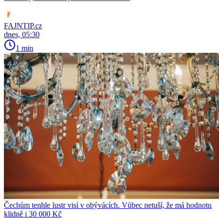
FAJNTIP.cz
dnes, 05:30
1 min
Čechům tenhle lustr visí v obývácích. Vůbec netuší, že má hodnotu
klidně i 30 000 Kč