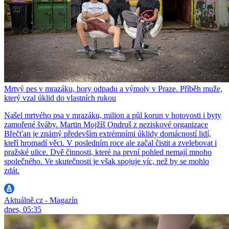
Mrtvý pes v mrazáku, hory odpadu a výmoly v Praze. Příběh muže,
který vzal úklid do vlastních rukou
Našel mrtvého psa v mrazáku, milion a půl korun v hotovosti i byty
zamořené šváby. Martin Mojžíš Ondruš z neziskové organizace
Břečťan je známý především extrémními úklidy domácností lidí,
kteří hromadí věci. V posledním roce ale začal čistit a zvelebovat i
pražské ulice. Dvě činnosti, které na první pohled nemají mnoho
společného. Ve skutečnosti je však spojuje víc, než by se mohlo
zdát.
Aktuálně.cz - Magazín
dnes, 05:35