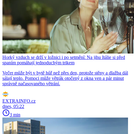
Horký vzduch se drží v ložnici i po setmění: Na jihu Itálie si před
spaním pomáhají jednoduchým trikem
Večer může být v bytě hůř než přes den, protože stěny a dlažba dál
sálají teplo. Pomoci může větrák otočený z okna ven a pár minut
správně načasovaného větrání.
EXTRAINFO.cz
dnes, 05:22
3 min