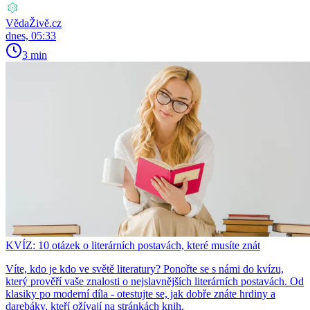
VědaŽivě.cz
dnes, 05:33
3 min
KVÍZ: 10 otázek o literárních postavách, které musíte znát
Víte, kdo je kdo ve světě literatury? Ponořte se s námi do kvízu,
který prověří vaše znalosti o nejslavnějších literárních postavách. Od
klasiky po moderní díla - otestujte se, jak dobře znáte hrdiny a
darebáky, kteří ožívají na stránkách knih.