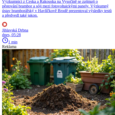
Výzkumníci z Česka a Rakouska na Vysočině se zajímají o
pěstování brambor a sóji mezi fotovoltaickými panely. Výzkumný
ústav bramborářský v Havlíčkově Brodě prezentoval výsledky testů
a předvedl také jakon.
Jihlavská Drbna
dnes, 05:28
1 min
Reklama