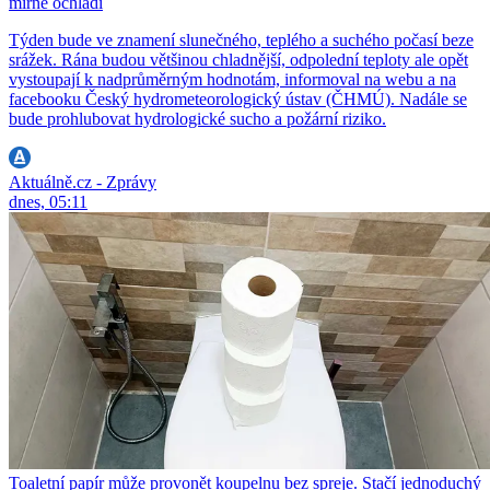
mírně ochladí
Týden bude ve znamení slunečného, teplého a suchého počasí beze
srážek. Rána budou většinou chladnější, odpolední teploty ale opět
vystoupají k nadprůměrným hodnotám, informoval na webu a na
facebooku Český hydrometeorologický ústav (ČHMÚ). Nadále se
bude prohlubovat hydrologické sucho a požární riziko.
Aktuálně.cz - Zprávy
dnes, 05:11
Toaletní papír může provonět koupelnu bez spreje. Stačí jednoduchý