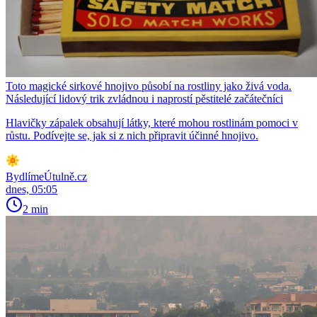
Toto magické sirkové hnojivo působí na rostliny jako živá voda.
Následující lidový trik zvládnou i naprostí pěstitelé začátečníci
Hlavičky zápalek obsahují látky, které mohou rostlinám pomoci v
růstu. Podívejte se, jak si z nich připravit účinné hnojivo.
BydlímeÚtulně.cz
dnes, 05:05
2 min