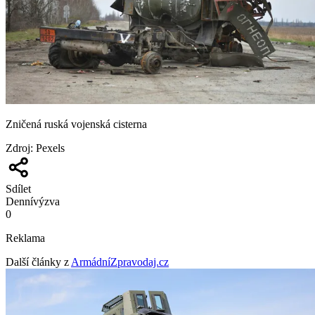
Zničená ruská vojenská cisterna
Zdroj
:
Pexels
Sdílet
Denní
výzva
0
Reklama
Další články z
ArmádníZpravodaj.cz