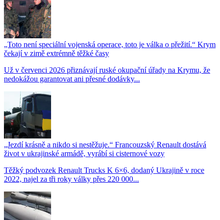
„Toto není speciální vojenská operace, toto je válka o přežití.“ Krym
čekají v zimě extrémně těžké časy
Už v červenci 2026 přiznávají ruské okupační úřady na Krymu, že
nedokážou garantovat ani přesné dodávky...
„Jezdí krásně a nikdo si nestěžuje.“ Francouzský Renault dostává
život v ukrajinské armádě, vyrábí si cisternové vozy
Těžký podvozek Renault Trucks K 6×6, dodaný Ukrajině v roce
2022, najel za tři roky války přes 220 000...