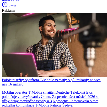
3 min
Reklama
Pololetní tržby operátora T-Mobile vzrostly o půl miliardy na více
než 16 miliard
Mobilní operátor T-Mobile (majitel Deutsche Telekom) letos
pokračuje v navyšování výkonu. Za prvních šest měsíců 2026 se
tržby firmy meziročně zvedly o 3,6 procenta. Informovala o tom
ředitelka komunikace T-Mobile Patricie Šedivá.