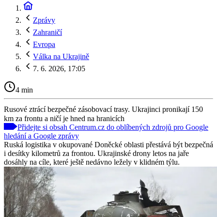
Zprávy
Zahraničí
Evropa
Válka na Ukrajině
7. 6. 2026, 17:05
4 min
Rusové ztrácí bezpečné zásobovací trasy. Ukrajinci pronikají 150
km za frontu a ničí je hned na hranicích
Přidejte si obsah Centrum.cz do oblíbených zdrojů pro Google
hledání a Google zprávy
Ruská logistika v okupované Doněcké oblasti přestává být bezpečná
i desítky kilometrů za frontou. Ukrajinské drony letos na jaře
dosáhly na cíle, které ještě nedávno ležely v klidném týlu.