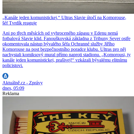
„Kanále jeden komunistickej.“ Ultras Slavie útočí na Komorouse,
šéf Tvrdík reaguje
Ani po třech měsících od vyhroceného zápasu v Edenu nemá
fotbalová Slavie klid. Fanouškovská základna z Tribuny Sever ostře
okomentovala nástup bývalého šéfa Ochranné služby Jiřího
Komorouse na post bezpečnostního poradce klubu. Ultras pro něj
nachystali komiksový mural přímo naproti stadionu. „Komorousi, ty
kanále jeden komunistickej, prašivej!“ vzkázali bývalému elitnímu
policistovi.
Aktuálně.cz - Zprávy
dnes, 05:09
Reklama