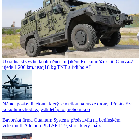
Ukrajina si vyvinula obrněnec, o jakém Rusko může snít. Gjurza-2
ujede 1 200 km, ustojí 8 kg TNT a řídí ho AI
Němci postavili letoun, který je metlou na ruské drony. Přepínač v
kokpitu rozhodne, jestli letí pilot, nebo nikdo
Bavorská firma Quantum Systems představila na berlínském
veletrhu ILA letoun PULSE P19, stroj, který má z...