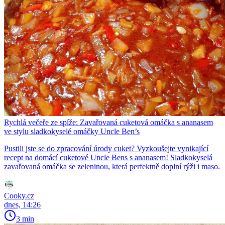
Rychlá večeře ze spíže: Zavařovaná cuketová omáčka s ananasem
ve stylu sladkokyselé omáčky Uncle Ben’s
Pustili jste se do zpracování úrody cuket? Vyzkoušejte vynikající
recept na domácí cuketové Uncle Bens s ananasem! Sladkokyselá
zavařovaná omáčka se zeleninou, která perfektně doplní rýži i maso.
Cooky.cz
dnes, 14:26
3 min