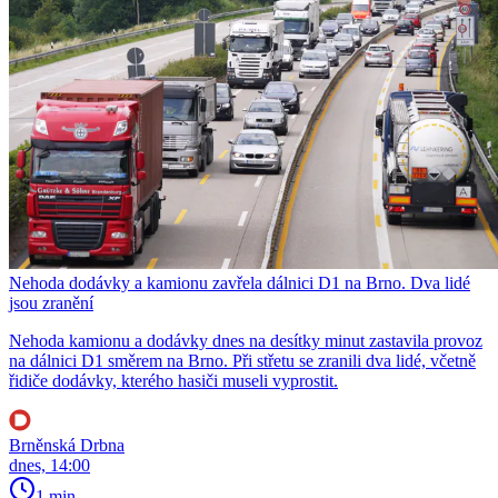
Nehoda dodávky a kamionu zavřela dálnici D1 na Brno. Dva lidé
jsou zranění
Nehoda kamionu a dodávky dnes na desítky minut zastavila provoz
na dálnici D1 směrem na Brno. Při střetu se zranili dva lidé, včetně
řidiče dodávky, kterého hasiči museli vyprostit.
Brněnská Drbna
dnes, 14:00
1 min