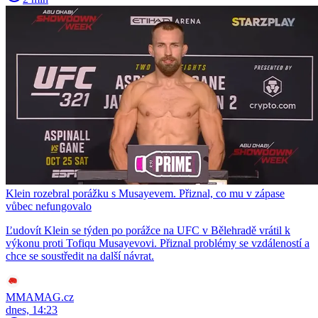
Klein rozebral porážku s Musayevem. Přiznal, co mu v zápase
vůbec nefungovalo
Ľudovít Klein se týden po porážce na UFC v Bělehradě vrátil k
výkonu proti Tofiqu Musayevovi. Přiznal problémy se vzdáleností a
chce se soustředit na další návrat.
MMAMAG.cz
dnes, 14:23