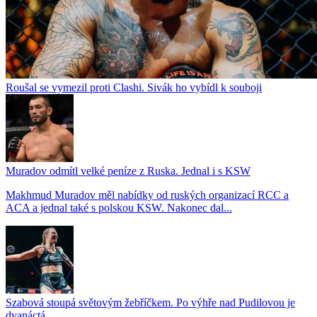
Roušal se vymezil proti Clashi. Sivák ho vybídl k souboji
Muradov odmítl velké peníze z Ruska. Jednal i s KSW
Makhmud Muradov měl nabídky od ruských organizací RCC a
ACA a jednal také s polskou KSW. Nakonec dal...
Szabová stoupá světovým žebříčkem. Po výhře nad Pudilovou je
dvanáctá