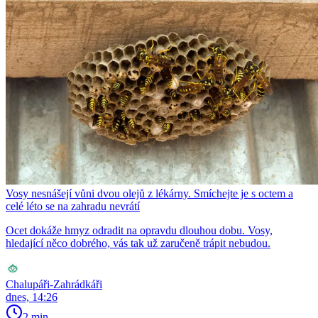
Vosy nesnášejí vůni dvou olejů z lékárny. Smíchejte je s octem a
celé léto se na zahradu nevrátí
Ocet dokáže hmyz odradit na opravdu dlouhou dobu. Vosy,
hledající něco dobrého, vás tak už zaručeně trápit nebudou.
Chalupáři-Zahrádkáři
dnes, 14:26
2 min