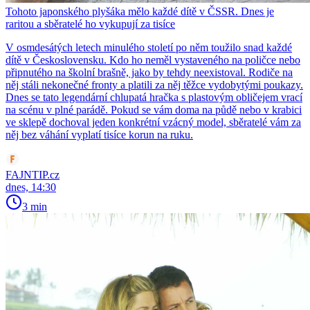
Tohoto japonského plyšáka mělo každé dítě v ČSSR. Dnes je
raritou a sběratelé ho vykupují za tisíce
V osmdesátých letech minulého století po něm toužilo snad každé
dítě v Československu. Kdo ho neměl vystaveného na poličce nebo
připnutého na školní brašně, jako by tehdy neexistoval. Rodiče na
něj stáli nekonečné fronty a platili za něj těžce vydobytými poukazy.
Dnes se tato legendární chlupatá hračka s plastovým obličejem vrací
na scénu v plné parádě. Pokud se vám doma na půdě nebo v krabici
ve sklepě dochoval jeden konkrétní vzácný model, sběratelé vám za
něj bez váhání vyplatí tisíce korun na ruku.
FAJNTIP.cz
dnes, 14:30
3 min