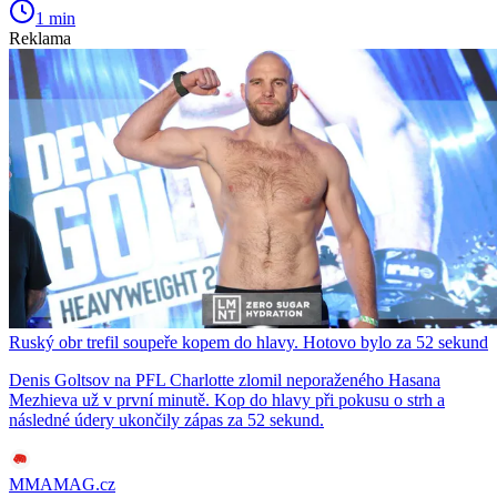
1 min
Reklama
Ruský obr trefil soupeře kopem do hlavy. Hotovo bylo za 52 sekund
Denis Goltsov na PFL Charlotte zlomil neporaženého Hasana
Mezhieva už v první minutě. Kop do hlavy při pokusu o strh a
následné údery ukončily zápas za 52 sekund.
MMAMAG.cz