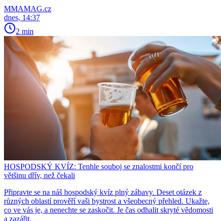
MMAMAG.cz
dnes, 14:37
2 min
HOSPODSKÝ KVÍZ: Tenhle souboj se znalostmi končí pro
většinu dřív, než čekali
Připravte se na náš hospodský kvíz plný zábavy. Deset otázek z
různých oblastí prověří vaši bystrost a všeobecný přehled. Ukažte,
co ve vás je, a nenechte se zaskočit. Je čas odhalit skryté vědomosti
a zazářit.