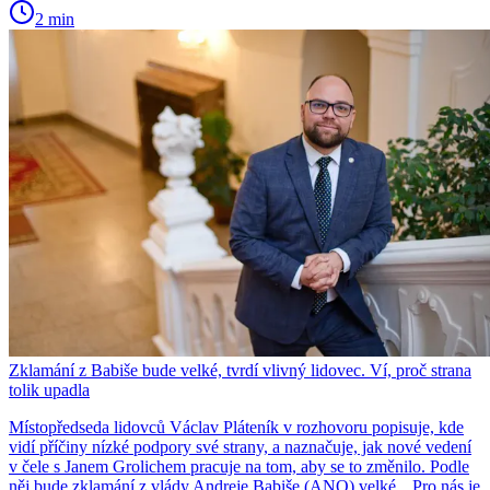
2 min
Zklamání z Babiše bude velké, tvrdí vlivný lidovec. Ví, proč strana
tolik upadla
Místopředseda lidovců Václav Pláteník v rozhovoru popisuje, kde
vidí příčiny nízké podpory své strany, a naznačuje, jak nové vedení
v čele s Janem Grolichem pracuje na tom, aby se to změnilo. Podle
něj bude zklamání z vlády Andreje Babiše (ANO) velké. „Pro nás je