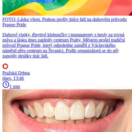
FOTO: Lásku všem. Prahou prošly tisíce lidí na duhovém průvodu
Prague Pride
Duhové vlajky, třpytivé kloboučky i transparenty s hesly za rovná
práva a lásku dnes zaplnily centrum Prahy. Městem prošel tradiční
průvod Prague Pride, který odpoledne zamířil z Václavského
náměstí přes centrum na Štvanici. Podle organizátorů se do něj
zapojily desítky tisíc lidí.
Pražská Drbna
dnes, 13:46
1 min