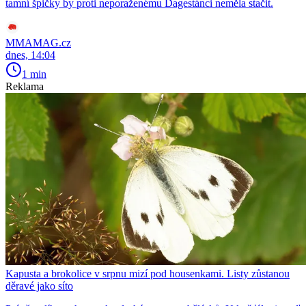
tamní špičky by proti neporaženému Dagestánci neměla stačit.
MMAMAG.cz
dnes, 14:04
1 min
Reklama
Kapusta a brokolice v srpnu mizí pod housenkami. Listy zůstanou
děravé jako síto