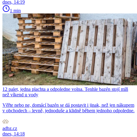
dnes, 14:19
1 min
12 palet, jedna plachta a odpoledne volna. Tenhle bazén stojí míň
než víkend u vody
Věřte nebo ne, domácí bazén se dá postavit i jinak, než jen nákupem
v obchodech – levně, jednoduše a klidně během jednoho odpoledne.
adbz.cz
dnes, 14:18