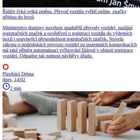
Řidiče čeká velká změna. Převod vozidla vyřídí online, značky
přijdou do boxů
Ministerstvo dopravy navrhuje snadnější převody vozidel, zasílání
registračních značek a osvědčení o registraci vozidla do výdejních
boxů i související přenositelnost registračních značek. Novela
zákona o podmínkách provozu vozidel na pozemních komunikacích
má také přinést automatizaci vyřizování žádostí v oblasti registrace
vozidel. Odpadne tak nutnost návštěvy úřadu.
Plzeňská Drbna
dnes, 14:02
2 min