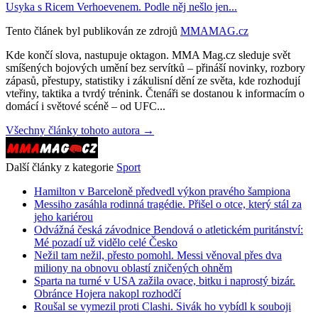
Usyka s Ricem Verhoevenem. Podle něj nešlo jen...
Tento článek byl publikován ze zdrojů
MMAMAG.cz
Kde končí slova, nastupuje oktagon. MMA Mag.cz sleduje svět
smíšených bojových umění bez servítků – přináší novinky, rozbory
zápasů, přestupy, statistiky i zákulisní dění ze světa, kde rozhodují
vteřiny, taktika a tvrdý trénink. Čtenáři se dostanou k informacím o
domácí i světové scéně – od UFC...
Všechny články tohoto autora →
Další články z kategorie
Sport
Hamilton v Barceloně předvedl výkon pravého šampiona
Messiho zasáhla rodinná tragédie. Přišel o otce, který stál za
jeho kariérou
Odvážná česká závodnice Bendová o atletickém puritánství:
Mé pozadí už vidělo celé Česko
Nežil tam nežil, přesto pomohl. Messi věnoval přes dva
miliony na obnovu oblastí zničených ohněm
Sparta na turné v USA zažila ovace, bitku i naprostý bizár.
Obránce Hojera nakopl rozhodčí
Roušal se vymezil proti Clashi. Sivák ho vybídl k souboji