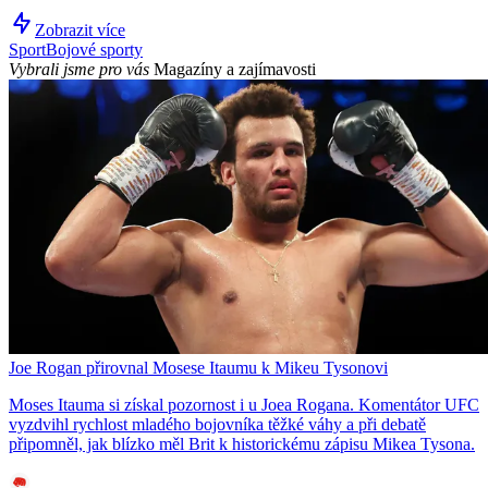
Zobrazit více
Sport
Bojové sporty
Vybrali jsme pro vás
Magazíny a zajímavosti
Joe Rogan přirovnal Mosese Itaumu k Mikeu Tysonovi
Moses Itauma si získal pozornost i u Joea Rogana. Komentátor UFC
vyzdvihl rychlost mladého bojovníka těžké váhy a při debatě
připomněl, jak blízko měl Brit k historickému zápisu Mikea Tysona.