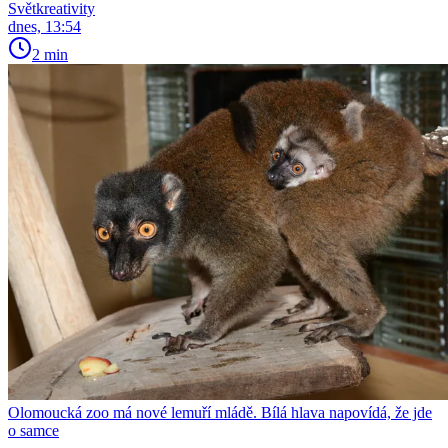
Světkreativity
dnes, 13:54
2 min
Olomoucká zoo má nové lemuří mládě. Bílá hlava napovídá, že jde
o samce