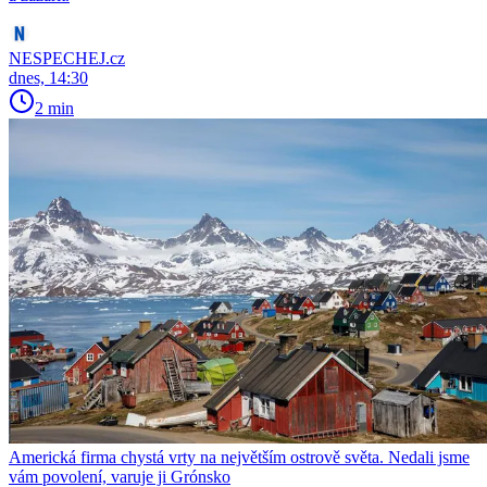
NESPECHEJ.cz
dnes, 14:30
2 min
Americká firma chystá vrty na největším ostrově světa. Nedali jsme
vám povolení, varuje ji Grónsko