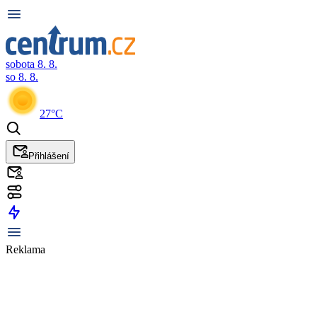
sobota 8. 8.
so 8. 8.
27°C
Přihlášení
Reklama