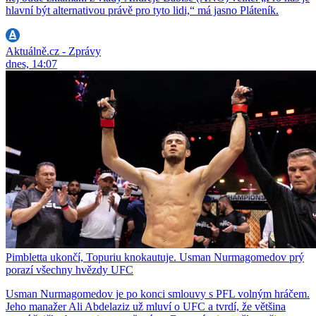
hlavní být alternativou právě pro tyto lidi,“ má jasno Pláteník.
Aktuálně.cz - Zprávy
dnes, 14:07
Pimbletta ukončí, Topuriu knokautuje. Usman Nurmagomedov prý
porazí všechny hvězdy UFC
Usman Nurmagomedov je po konci smlouvy s PFL volným hráčem.
Jeho manažer Ali Abdelaziz už mluví o UFC a tvrdí, že většina