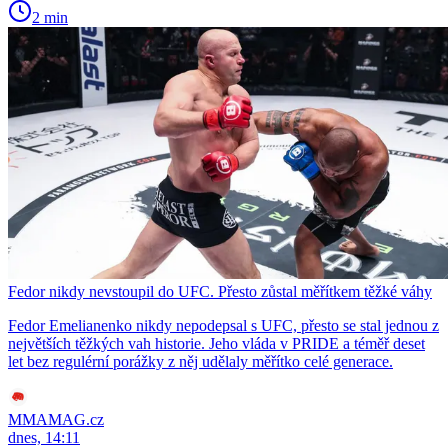
2 min
Fedor nikdy nevstoupil do UFC. Přesto zůstal měřítkem těžké váhy
Fedor Emelianenko nikdy nepodepsal s UFC, přesto se stal jednou z
největších těžkých vah historie. Jeho vláda v PRIDE a téměř deset
let bez regulérní porážky z něj udělaly měřítko celé generace.
MMAMAG.cz
dnes, 14:11