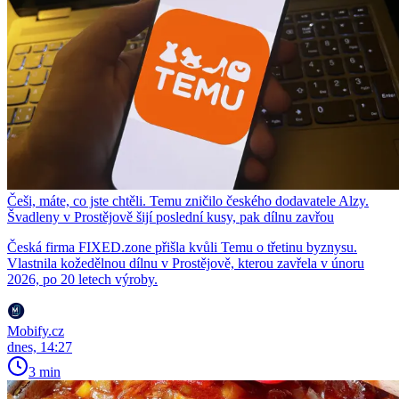
Češi, máte, co jste chtěli. Temu zničilo českého dodavatele Alzy.
Švadleny v Prostějově šijí poslední kusy, pak dílnu zavřou
Česká firma FIXED.zone přišla kvůli Temu o třetinu byznysu.
Vlastnila kožedělnou dílnu v Prostějově, kterou zavřela v únoru
2026, po 20 letech výroby.
Mobify.cz
dnes, 14:27
3 min