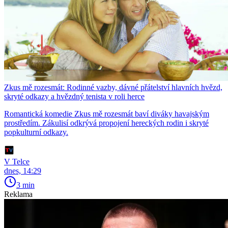
Zkus mě rozesmát: Rodinné vazby, dávné přátelství hlavních hvězd,
skryté odkazy a hvězdný tenista v roli herce
Romantická komedie Zkus mě rozesmát baví diváky havajským
prostředím. Zákulisí odkrývá propojení hereckých rodin i skryté
popkulturní odkazy.
V Telce
dnes, 14:29
3 min
Reklama