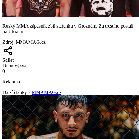
Ruský MMA zápasník zbil stařenku v Grozném. Za trest ho poslali
na Ukrajinu
Zdroj
:
MMAMAG.cz
Sdílet
Denní
výzva
0
Reklama
Další články z
MMAMAG.cz