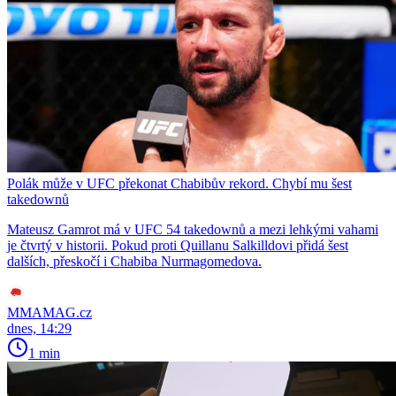
Polák může v UFC překonat Chabibův rekord. Chybí mu šest
takedownů
Mateusz Gamrot má v UFC 54 takedownů a mezi lehkými vahami
je čtvrtý v historii. Pokud proti Quillanu Salkilldovi přidá šest
dalších, přeskočí i Chabiba Nurmagomedova.
MMAMAG.cz
dnes, 14:29
1 min