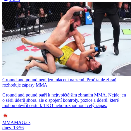
Ground and pound není jen mlácení na zemi. Proč tahle zbraň
rozhoduje zápasy MMA
Ground and pound patří k nejtypičtějším zbraním MMA. Nejde jen
o sérii úderů shora, ale o spojení kontroly, pozice a úderů, které
mohou otevřít cestu k TKO nebo rozhodnout celý zápas.
MMAMAG.cz
dnes, 13:56