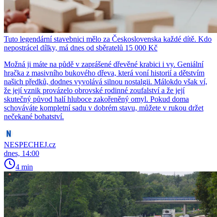
Tuto legendární stavebnici mělo za Československa každé dítě. Kdo
nepostrácel dílky, má dnes od sběratelů 15 000 Kč
Možná ji máte na půdě v zaprášené dřevěné krabici i vy. Geniální
hračka z masivního bukového dřeva, která voní historií a dětstvím
našich předků, dodnes vyvolává silnou nostalgii. Málokdo však ví,
že její vznik provázelo obrovské rodinné zoufalství a že její
skutečný původ halí hluboce zakořeněný omyl. Pokud doma
schováváte kompletní sadu v dobrém stavu, můžete v rukou držet
nečekané bohatství.
NESPECHEJ.cz
dnes, 14:00
4 min