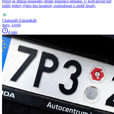
Právě se líhnou housenky druhé generace bělásků. U košťálovin teď
může jediný týden bez kontroly rozhodnout o ztrátě úrody.
Chalupáři-Zahrádkáři
dnes, 14:04
4 min