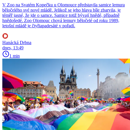
V Zoo na Svatém Kopečku u Olomouce představila samice lemura
běločelého své nové mládě. Jelikož se jeho hlava bíle zbarvila, je
téměř jasné, že jde o samce. Samice totiž bývají hnědé, případně
hnědošedé. Zoo Olomouc chová lemury běločelé od roku 1989,
letošní mládě je čtyřiapadesáté v pořadí.
Hanácká Drbna
dnes, 13:49
1 min