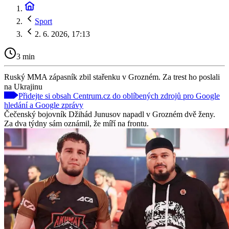
Sport
2. 6. 2026, 17:13
3 min
Ruský MMA zápasník zbil stařenku v Grozném. Za trest ho poslali
na Ukrajinu
Přidejte si obsah Centrum.cz do oblíbených zdrojů pro Google
hledání a Google zprávy
Čečenský bojovník Džihád Junusov napadl v Grozném dvě ženy.
Za dva týdny sám oznámil, že míří na frontu.