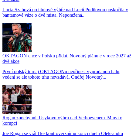
Lucia Szabová po titulové výhře nad Lucií Pudilovou poskočila v
bantamové váze o dvě místa. Neporažená...
OKTAGON chce v Polsku přidat. Novotný plánuje v roce 2027 až
dvě akce
První polský turnaj OKTAGONu nepřinesl vyprodanou halu,
vedení se ale tohoto trhu nevzdává. Ondřej Novotný...
Rogan zpochybnil Usykovu výhru nad Verhoevenem. Mluví o
korupci
Joe Rogan se vrátil ke kontroverznímu konci duelu Oleksandra