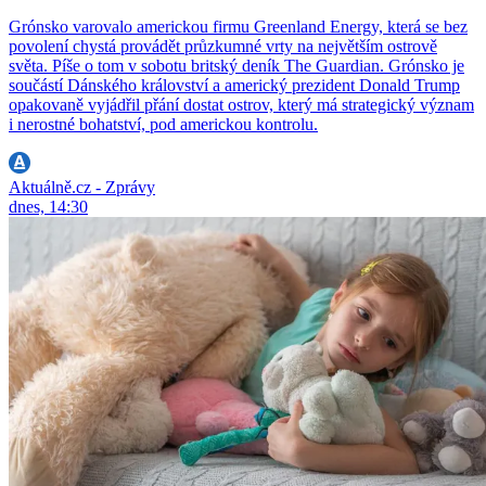
Grónsko varovalo americkou firmu Greenland Energy, která se bez
povolení chystá provádět průzkumné vrty na největším ostrově
světa. Píše o tom v sobotu britský deník The Guardian. Grónsko je
součástí Dánského království a americký prezident Donald Trump
opakovaně vyjádřil přání dostat ostrov, který má strategický význam
i nerostné bohatství, pod americkou kontrolu.
Aktuálně.cz - Zprávy
dnes, 14:30