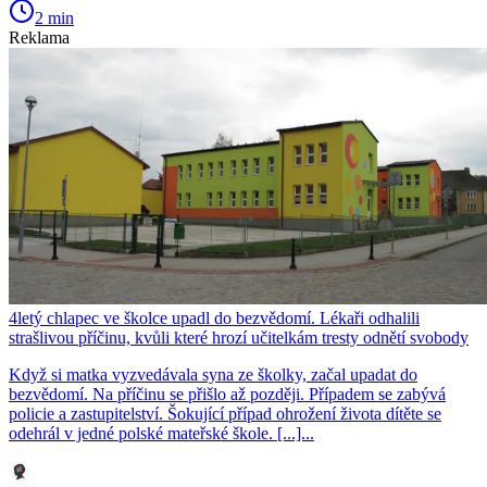
2 min
Reklama
4letý chlapec ve školce upadl do bezvědomí. Lékaři odhalili
strašlivou příčinu, kvůli které hrozí učitelkám tresty odnětí svobody
Když si matka vyzvedávala syna ze školky, začal upadat do
bezvědomí. Na příčinu se přišlo až později. Případem se zabývá
policie a zastupitelství. Šokující případ ohrožení života dítěte se
odehrál v jedné polské mateřské škole. [...]...