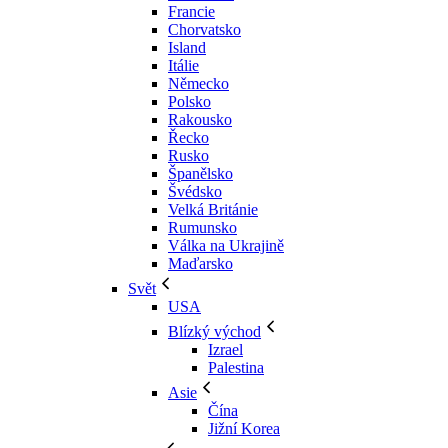
Francie
Chorvatsko
Island
Itálie
Německo
Polsko
Rakousko
Řecko
Rusko
Španělsko
Švédsko
Velká Británie
Rumunsko
Válka na Ukrajině
Maďarsko
Svět
USA
Blízký východ
Izrael
Palestina
Asie
Čína
Jižní Korea