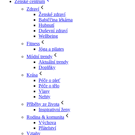
Ženské centrum
Zdraví
Ženské zdraví
Babiččina lékárna
Hubnutí
Duševní zdraví
Wellbeing
Fitness
Jóga a pilates
Módní trendy
Aktuální trendy
Doplňky
Krása
Péče o pleť
Péče o tělo
Vlasy
Nehty
Příběhy ze života
Inspirativní ženy
Rodina & komunita
Výchova
Přátelství
Vztahy