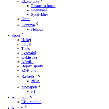
Ekonomika
Finance a burza
Podnikání
Spotřebitel
Krimi
Doprava
Nehody
Sport
Hokej
Fotbal
Tenis
Lyžování
Cyklistika
Atletika
Bojové sporty
ZOH 2026
Basketbal
NBA
Motosport
F1
Auto-moto
Elektromobily
Kultura