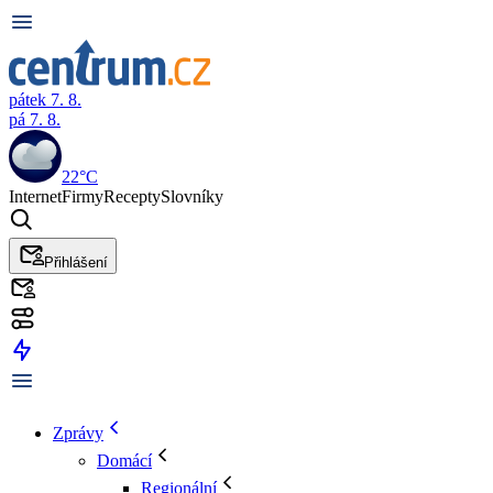
pátek 7. 8.
pá 7. 8.
22°C
Internet
Firmy
Recepty
Slovníky
Přihlášení
Zprávy
Domácí
Regionální