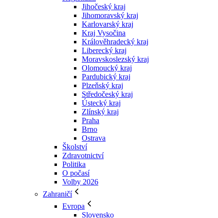
Jihočeský kraj
Jihomoravský kraj
Karlovarský kraj
Kraj Vysočina
Králověhradecký kraj
Liberecký kraj
Moravskoslezský kraj
Olomoucký kraj
Pardubický kraj
Plzeňský kraj
Středočeský kraj
Ústecký kraj
Zlínský kraj
Praha
Brno
Ostrava
Školství
Zdravotnictví
Politika
O počasí
Volby 2026
Zahraničí
Evropa
Slovensko