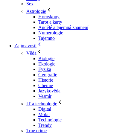
Sex
Astrologie
Horoskopy
Tarot a karty
Andělé a tajemná znamení
Numerologie
Tajemno
Zajímavosti
Věda
Biologie
Ekologie
Fyzika
Geografie
Historie
Chemie
Jazykověda
Vesmír
IT a technologie
Digital
Mobil
Technologie
Trendy
True crime