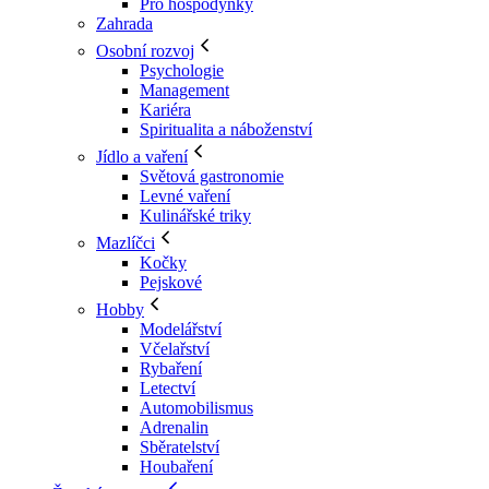
Pro hospodyňky
Zahrada
Osobní rozvoj
Psychologie
Management
Kariéra
Spiritualita a náboženství
Jídlo a vaření
Světová gastronomie
Levné vaření
Kulinářské triky
Mazlíčci
Kočky
Pejskové
Hobby
Modelářství
Včelařství
Rybaření
Letectví
Automobilismus
Adrenalin
Sběratelství
Houbaření