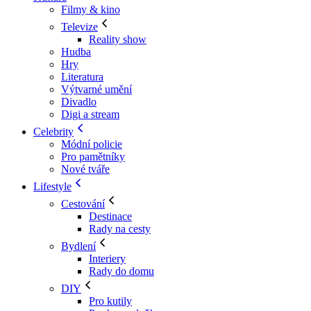
Filmy & kino
Televize
Reality show
Hudba
Hry
Literatura
Výtvarné umění
Divadlo
Digi a stream
Celebrity
Módní policie
Pro pamětníky
Nové tváře
Lifestyle
Cestování
Destinace
Rady na cesty
Bydlení
Interiery
Rady do domu
DIY
Pro kutily