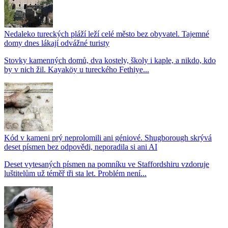
Nedaleko tureckých pláží leží celé město bez obyvatel. Tajemné
domy dnes lákají odvážné turisty
Stovky kamenných domů, dva kostely, školy i kaple, a nikdo, kdo
by v nich žil. Kayaköy u tureckého Fethiye...
Kód v kameni prý neprolomili ani géniové. Shugborough skrývá
deset písmen bez odpovědi, neporadila si ani AI
Deset vytesaných písmen na pomníku ve Staffordshiru vzdoruje
luštitelům už téměř tři sta let. Problém není...