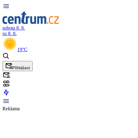
sobota 8. 8.
so 8. 8.
19°C
Přihlášení
Reklama