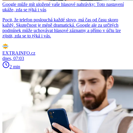
Google může mít uložené vaše hlasové nahrávky: Toto nastavení
ukáže, zda se týká i vás
Pocit, že telefon poslouchá každé slovo, má čas od času skoro
každý. Skutečnost je méně dramatická. Google ale za určitých
podmínek může uchovávat hlasové záznamy a přímo v účtu lze
zjistit, zda se to týká i vás.
EXTRAINFO.cz
dnes, 07:03
2 min