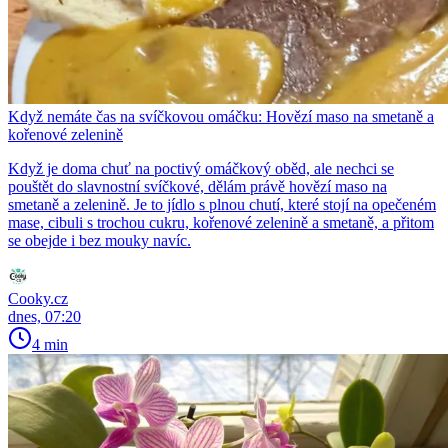
Když nemáte čas na svíčkovou omáčku: Hovězí maso na smetaně a
kořenové zelenině
Když je doma chuť na poctivý omáčkový oběd, ale nechci se
pouštět do slavnostní svíčkové, dělám právě hovězí maso na
smetaně a zelenině. Je to jídlo s plnou chutí, které stojí na opečeném
mase, cibuli s trochou cukru, kořenové zelenině a smetaně, a přitom
se obejde i bez mouky navíc.
Cooky.cz
dnes, 07:20
4 min