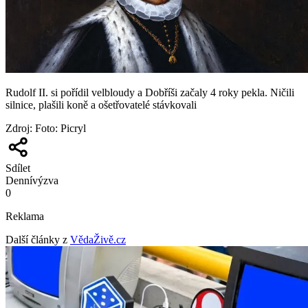
Rudolf II. si pořídil velbloudy a Dobříši začaly 4 roky pekla. Ničili
silnice, plašili koně a ošetřovatelé stávkovali
Zdroj
:
Foto: Picryl
Sdílet
Denní
výzva
0
Reklama
Další články z
VědaŽivě.cz