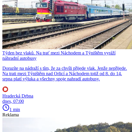
Týden bez vlaků. Na trať mezi Náchodem a Týništěm vyráží
náhradní autobusy
Dorazíte na nádraží s tím, že za chvíli přijede vlak. Jenže nepřijede.
Na trati mezi Týništěm nad Orlicí a Náchodem totiž od 8. do 14.
srpna platí výluka a všechny spoje nahradí autobusy.
Hradecká Drbna
dnes, 07:00
1 min
Reklama