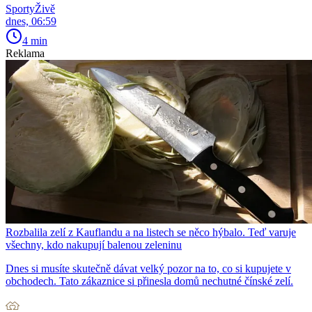
SportyŽivě
dnes, 06:59
4 min
Reklama
Rozbalila zelí z Kauflandu a na listech se něco hýbalo. Teď varuje
všechny, kdo nakupují balenou zeleninu
Dnes si musíte skutečně dávat velký pozor na to, co si kupujete v
obchodech. Tato zákaznice si přinesla domů nechutné čínské zelí.