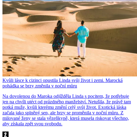
Kvůli lásce k cizinci opustila Linda svůj život i zemi. Marocká
pohádka se brzy změnila v noční můru
Na dovolenou do Maroka odjížděla Linda s pocitem, že potřebuje
jen na chvíli utéct od prázdného manželství. Netušila, že právě tam
potká muže, kvůli kterému změní celý svůj život. Exotická láska
začala jako splněný sen, ale brzy se proměnila v noční můru. Z
milované ženy se stala vězeňkyně, která musela riskovat všechno,
aby získala zpět svou svobodu.