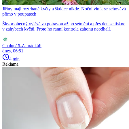
Jiřiny mají roztrhané květy a škůdce nikde. Noční viník se schovává
přímo v poupatech
Škvor obecný vylézá za potravou až po setmění a přes den se tiskne
v záhybech květů. Proto ho ranní kontrola záhonu neodhalí.
Chalupáři-Zahrádkáři
dnes, 06:51
4 min
Reklama