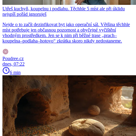
Utřeš kuchyň, koupelnu i podlahu. Těchhle 5 míst ale při úklidu
nejspíš pořád ignoruješ
Nejde o to začít dezinfikovat byt jako operační sál. Většina těchhle
míst potřebuje jen občasnou pozornost a obyčejné vyčištění
vhodným prostředkem. Jen se k nim při běžné trase „prach–
koupelna–podlaha–hotovo“ zkrátka skoro nikdy nedostaneme.
Poudree.cz
dnes, 07:22
6 min