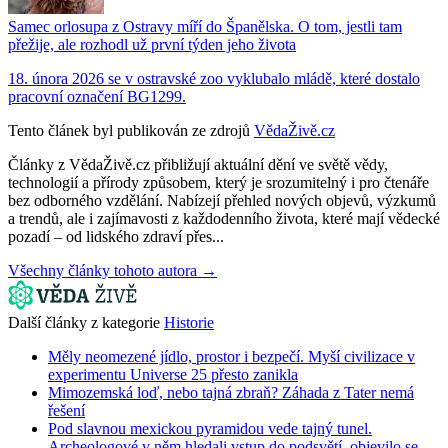
Samec orlosupa z Ostravy míří do Španělska. O tom, jestli tam
přežije, ale rozhodl už první týden jeho života
18. února 2026 se v ostravské zoo vyklubalo mládě, které dostalo
pracovní označení BG1299.
Tento článek byl publikován ze zdrojů
VědaŽivě.cz
Články z VědaŽivě.cz přibližují aktuální dění ve světě vědy,
technologií a přírody způsobem, který je srozumitelný i pro čtenáře
bez odborného vzdělání. Nabízejí přehled nových objevů, výzkumů
a trendů, ale i zajímavosti z každodenního života, které mají vědecké
pozadí – od lidského zdraví přes...
Všechny články tohoto autora →
Další články z kategorie
Historie
Měly neomezené jídlo, prostor i bezpečí. Myší civilizace v
experimentu Universe 25 přesto zanikla
Mimozemská loď, nebo tajná zbraň? Záhada z Tater nemá
řešení
Pod slavnou mexickou pyramidou vede tajný tunel.
Archeologové v něm hledali vstup do podsvětí, objevilo se