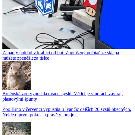
Zapadlý poklad v krabici od bot: Zaprášený počítač ze sklepa
můžete zpeněžit za tisíce
Brněnská zoo vypustila dvacet syslů. Vědci je v norách zavírají
plastovými špunty
Zoo Brno v červenci vypustila u Ivančic dalších 20 syslů obecných.
Nejde o první pokus, a právě v tom je...