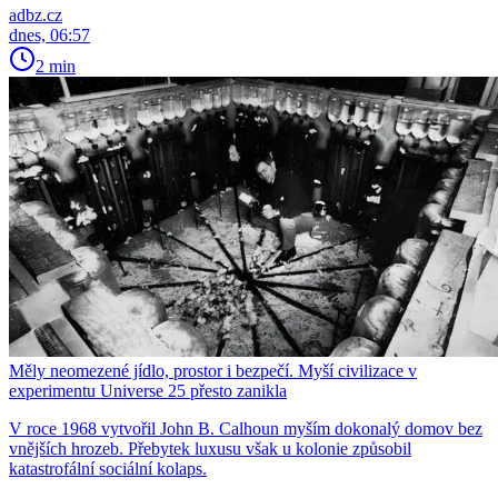
adbz.cz
dnes, 06:57
2 min
Měly neomezené jídlo, prostor i bezpečí. Myší civilizace v
experimentu Universe 25 přesto zanikla
V roce 1968 vytvořil John B. Calhoun myším dokonalý domov bez
vnějších hrozeb. Přebytek luxusu však u kolonie způsobil
katastrofální sociální kolaps.