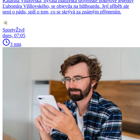
Katarína Višňovská, bývalá manželka slovenské hokejové legendy
Ľubomíra Višňovského, se objevila na billboardu. Její příběh ale
není o pádu, spíš o tom, co se skrývá za známým příjmením.
SportyŽivě
dnes, 07:05
3 min