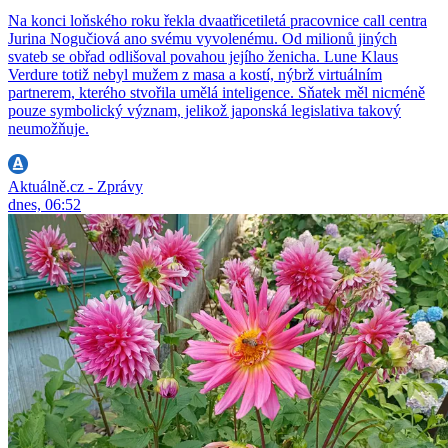
Na konci loňského roku řekla dvaatřicetiletá pracovnice call centra
Jurina Nogučiová ano svému vyvolenému. Od milionů jiných
svateb se obřad odlišoval povahou jejího ženicha. Lune Klaus
Verdure totiž nebyl mužem z masa a kostí, nýbrž virtuálním
partnerem, kterého stvořila umělá inteligence. Sňatek měl nicméně
pouze symbolický význam, jelikož japonská legislativa takový
neumožňuje.
Aktuálně.cz - Zprávy
dnes, 06:52