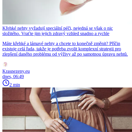
Křehké nehty vyžadují speciální péči, nejedná se však o nic
složitého. Vraťte jim jejich zdravý vzhled snadno a rychle
Máte křehké a lámavé nehty a chcete to konečně změnit? Příčin
existuje celá řada, takže je potřeba zvolit komplexní strategii pro
zlepšení daného problému od výživy až po samotnou úpravu nehtů.
Krasnezeny.eu
dnes, 06:49
2 min