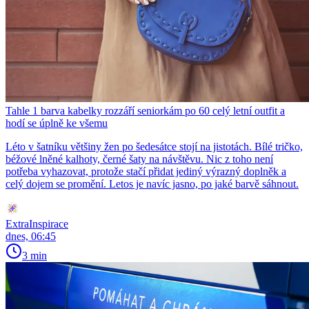
Tahle 1 barva kabelky rozzáří seniorkám po 60 celý letní outfit a
hodí se úplně ke všemu
Léto v šatníku většiny žen po šedesátce stojí na jistotách. Bílé tričko,
béžové lněné kalhoty, černé šaty na návštěvu. Nic z toho není
potřeba vyhazovat, protože stačí přidat jediný výrazný doplněk a
celý dojem se promění. Letos je navíc jasno, po jaké barvě sáhnout.
ExtraInspirace
dnes, 06:45
3 min