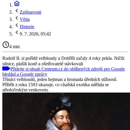
Zajímavosti
Věda
Historie
9. 7. 2026, 05:42
4 min
Rudolf II. si pořídil velbloudy a Dobříši začaly 4 roky pekla. Ničili
silnice, plašili koně a ošetřovatelé stávkovali
Přidejte si obsah Centrum.cz do oblíbených zdrojů pro Google
hledání a Google zprávy
Třináct velbloudů, jeden hejtman a hromada úředních stížností.
Příběh z roku 1593 ukazuje, co císařská exotika udělala se
středočeským venkovem.