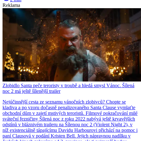
Reklama
Zlobidlo Santa peče teroristy v troubě a hledá smysl Vánoc. Šílená
noc 2 má ještě šílenější trailer
Nejúčinnější cesta ze seznamu vánočních zlobivců? Chopte se
kladiva a po vzoru dočasně penalizovaného Santa Clause vymlaťte
obchodní dům v zajetí mstivých teroristů. Filmové pokračování milé
sváteční řezničiny Šílená noc z roku 2022 nabývá ještě krvavějších
odstínů v bláznivém traileru na Šílenou noc 2 (Violent Night 2), v
níž existenciálně tápajícímu Davidu Harbourovi přichází na pomoc i
paní Clausová v podání Kristen Bell. Jejich nápravnou nadílku v