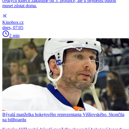
českých kinech zakusíme od 3. prosince, ale ti nejmenší budou
muset zůstat doma.
Kinobox.cz
dnes, 07:05
2 min
Bývalá manželka hokejového reprezentanta Višňovského. Skončila
na billboardu