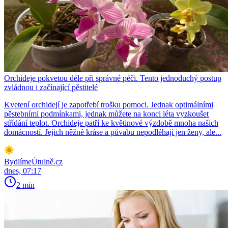
Orchideje pokvetou déle při správné péči. Tento jednoduchý postup
zvládnou i začínající pěstitelé
Kvetení orchidejí je zapotřebí trošku pomoci. Jednak optimálními
pěstebními podmínkami, jednak můžete na konci léta vyzkoušet
střídání teplot. Orchideje patří ke květinové výzdobě mnoha našich
domácností. Jejich něžné kráse a půvabu nepodléhají jen ženy, ale...
BydlímeÚtulně.cz
dnes, 07:17
2 min