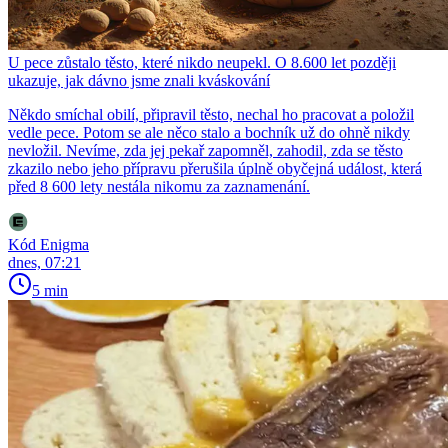
U pece zůstalo těsto, které nikdo neupekl. O 8.600 let později
ukazuje, jak dávno jsme znali kváskování
Někdo smíchal obilí, připravil těsto, nechal ho pracovat a položil
vedle pece. Potom se ale něco stalo a bochník už do ohně nikdy
nevložil. Nevíme, zda jej pekař zapomněl, zahodil, zda se těsto
zkazilo nebo jeho přípravu přerušila úplně obyčejná událost, která
před 8 600 lety nestála nikomu za zaznamenání.
Kód Enigma
dnes, 07:21
5 min