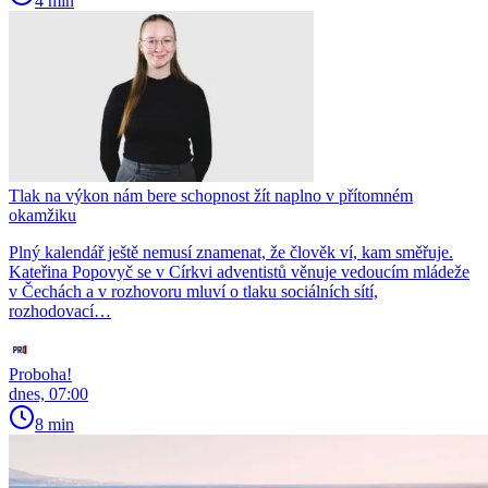
4 min
Tlak na výkon nám bere schopnost žít naplno v přítomném
okamžiku
Plný kalendář ještě nemusí znamenat, že člověk ví, kam směřuje.
Kateřina Popovyč se v Církvi adventistů věnuje vedoucím mládeže
v Čechách a v rozhovoru mluví o tlaku sociálních sítí,
rozhodovací…
Proboha!
dnes, 07:00
8 min