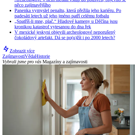
něco zajímavějšího
Panenka vymyslel penaltu, která přežila jeho kariéru. Po
padesáti letech už jeho jméno patří celému fotbalu
„Spatříš-li mne, plač.“ Hladové kameny u Děčína jsou
kronikou katastrof vytesanou do dna řek
V mexické jeskyni objevili archeologové neporušený
čokoládový artefakt. Dá se po(u)žít i po 2000 letech?
Zobrazit více
Zajímavosti
Věda
Historie
Vybrali jsme pro vás
Magazíny a zajímavosti