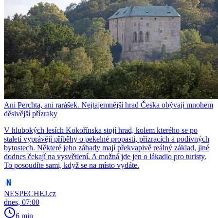
Ani Perchta, ani rarášek. Nejtajemnější hrad Česka obývají mnohem
děsivější přízraky
V hlubokých lesích Kokořínska stojí hrad, kolem kterého se po
staletí vyprávějí příběhy o pekelné propasti, přízracích a podivných
bytostech. Některé jeho záhady mají překvapivě reálný základ, jiné
dodnes čekají na vysvětlení. A možná jde jen o lákadlo pro turisty.
To posoudíte sami, když se na místo vydáte.
NESPECHEJ.cz
dnes, 07:00
6 min