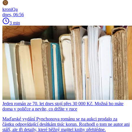
kroniQa
dnes, 06:56
3 min
Jeden román ze 70. let dnes stojí přes 30 000 Kč. Možná ho máte
doma v poličce a nevíte, co držíte v ruce
Maďarské vydání Pynchonova románu se na aukci prodalo za
částku odpovídající desítkám tisíc korun. Rozhodl o tom ne autor ani
stáří, ale tři detaily, které běžný majitel knihy přehlédne.