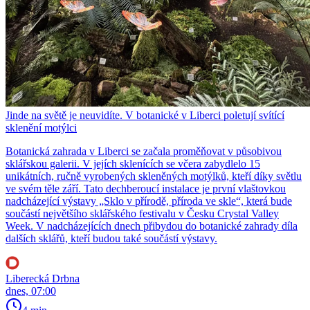
Jinde na světě je neuvidíte. V botanické v Liberci poletují svítící
sklenění motýlci
Botanická zahrada v Liberci se začala proměňovat v působivou
sklářskou galerii. V jejích sklenících se včera zabydlelo 15
unikátních, ručně vyrobených skleněných motýlků, kteří díky světlu
ve svém těle září. Tato dechberoucí instalace je první vlaštovkou
nadcházející výstavy „Sklo v přírodě, příroda ve skle“, která bude
součástí největšího sklářského festivalu v Česku Crystal Valley
Week. V nadcházejících dnech přibydou do botanické zahrady díla
dalších sklářů, kteří budou také součástí výstavy.
Liberecká Drbna
dnes, 07:00