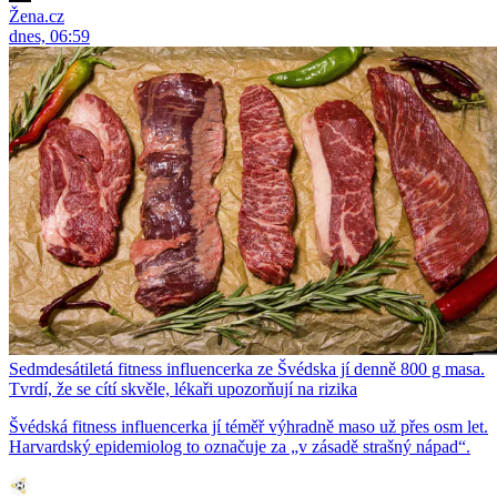
Žena.cz
dnes, 06:59
Sedmdesátiletá fitness influencerka ze Švédska jí denně 800 g masa.
Tvrdí, že se cítí skvěle, lékaři upozorňují na rizika
Švédská fitness influencerka jí téměř výhradně maso už přes osm let.
Harvardský epidemiolog to označuje za „v zásadě strašný nápad“.