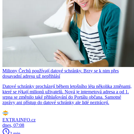
Miliony Čechů používají datové schránky. Brzy se k nim přes
dosavadní adresu už nepřihlásí
Datové schránky procházejí během letošního léta několika změnami,
které se týkají milionů uživatelů. Nová je internetová adresa a od 1.
srpna se změnilo také přihlašování do Portálu občana. Samotné
zprávy ani přístup do datové schránky ale lidé neztrácejí.
EXTRAINFO.cz
dnes, 07:08
2 min