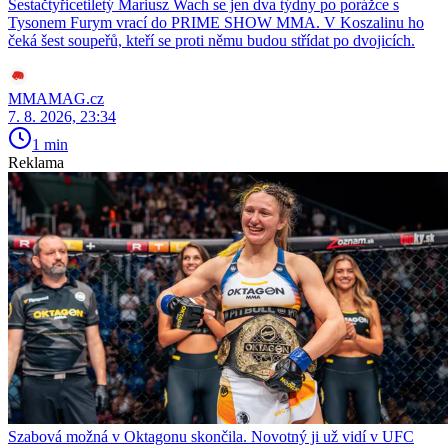
Šestačtyřicetiletý Mariusz Wach se jen dva týdny po porážce s
Tysonem Furym vrací do PRIME SHOW MMA. V Koszalinu ho
čeká šest soupeřů, kteří se proti němu budou střídat po dvojicích.
MMAMAG.cz
7. 8. 2026, 23:34
1 min
Reklama
Szabová možná v Oktagonu skončila. Novotný ji už vidí v UFC