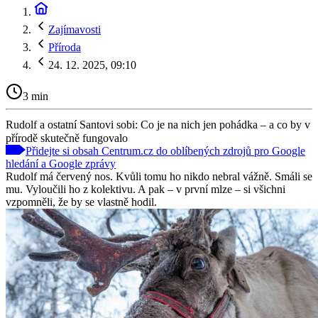
Zajímavosti
Příroda
24. 12. 2025, 09:10
3 min
Rudolf a ostatní Santovi sobi: Co je na nich jen pohádka – a co by v
přírodě skutečně fungovalo
Přidejte si obsah Centrum.cz do oblíbených zdrojů pro Google
hledání a Google zprávy
Rudolf má červený nos. Kvůli tomu ho nikdo nebral vážně. Smáli se
mu. Vyloučili ho z kolektivu. A pak – v první mlze – si všichni
vzpomněli, že by se vlastně hodil.