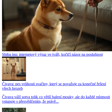
Shiba inu: internetový výraz ve tváři, kočičí názor na poslušnost
Čivava: pes velikosti svačiny, který se považuje za konečné řešení
všech hrozeb
Čivava váží sotva tolik co větší balení mouky, ale do každé místnosti
vstupuje s přesvědčením, že právě...