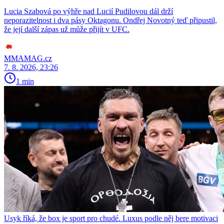
Lucia Szabová po výhře nad Lucií Pudilovou dál drží
neporazitelnost i dva pásy Oktagonu. Ondřej Novotný teď připustil,
že její další zápas už může přijít v UFC.
MMAMAG.cz
7. 8. 2026, 23:26
1 min
Usyk říká, že box je sport pro chudé. Luxus podle něj bere motivaci