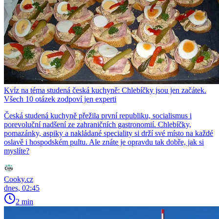
Kvíz na téma studená česká kuchyně: Chlebíčky jsou jen začátek.
Všech 10 otázek zodpoví jen experti
Česká studená kuchyně přežila první republiku, socialismus i
porevoluční nadšení ze zahraničních gastronomií. Chlebíčky,
pomazánky, aspiky a nakládané speciality si drží své místo na každé
oslavě i hospodském pultu. Ale znáte je opravdu tak dobře, jak si
myslíte?
Cooky.cz
dnes, 02:45
2 min