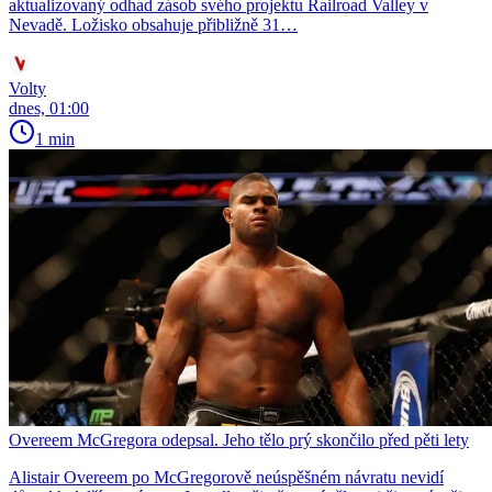
aktualizovaný odhad zásob svého projektu Railroad Valley v
Nevadě. Ložisko obsahuje přibližně 31…
Volty
dnes, 01:00
1 min
Overeem McGregora odepsal. Jeho tělo prý skončilo před pěti lety
Alistair Overeem po McGregorově neúspěšném návratu nevidí