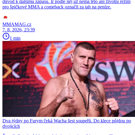
důvod k dalšímu zápasu. Ir podle něj už nemá tělo ani životní režim
pro špičkové MMA a comeback označil za tah na peníze.
MMAMAG.cz
7. 8. 2026, 23:39
1 min
Dva týdny po Furym čeká Wacha šest soupeřů. Do klece půjdou po
dvojicích