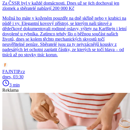
Za ČSSR byl v každé domácnosti. Dnes už se jich dochoval jen
zlomek a sběratelé nabízejí 200 000 Kč
Možná ho máte v koženém pouzdře na dně skříně nebo v krabici na
půdě i vy. Elegantní kovový přístroj, se kterým naši tátové a
dědečkové dokumentovali rodinné oslavy, výlety na Karlštejn i letní
dovolené u rybníka. Zatímco tehdy šlo o běžnou součást našich
životů, dnes se kolem těchto mechanických skvostů točí
neuvěřitelné peníze. Sběratelé jsou za ty nejvzácnější kousky z
padesátých let ochotni zaplatit částky, ze kterých se točí hlava – od
tisíců až po stovky tisíc korun.
FAJNTIP.cz
dnes, 03:30
3 min
Reklama