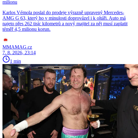
milionu
Karlos Vémola poslal do prodeje výrazně upravený Mercedes-
AMG G 63, který ho v minulosti doprovázel i k oltáři. Auto má
najeto přes 262 tisíc kilometrů a nový majitel za něj musí zaplatit
téměř 4,5 milionu korun.
MMAMAG.cz
7. 8. 2026, 23:14
1 min