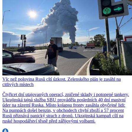
Víc než polovina Rusů cítí úzkost. Zelenského plán je zasáhl na
citlivých místech
Čtyřicet dní utajovaných operací, zničené sklady i potopené tankery.
Ukrajinská tajná služba SBU prováděla posledních 40 dní masivní
úder na zázemí Ruska. Místo kolapsu fronty zasáhla obyčejné lidi:
Na pumpách došel benzin, v obchodech chybí zboží a 57 procent
Rusů přiznává panický strach z dronů. Ukrajinská kampaň cílí na
ruské hospodářství těsně před zářijovými volbami.