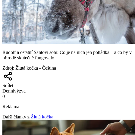
Rudolf a ostatní Santovi sobi: Co je na nich jen pohádka – a co by v
přírodě skutečně fungovalo
Zdroj
:
Žlutá kočka - Čeština
Sdílet
Denní
výzva
0
Reklama
Další články z
Žlutá kočka