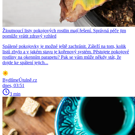
Žloutnoucí listy pokojových rostlin mají řešení. Správná péče jim
pomůže vrátit zdravý vzhled
Spálené pokojovky je možné ještě zachránit. Záleží na tom, kolik
listů zbylo a v jakém stavu je kořenový systém. Pěstujete pokojové
rostliny na okenním parapetu? Pak se vám může někdy stát, že
dojde ke spálení jejich...
BydlímeÚtulně.cz
dnes, 03:51
3 min