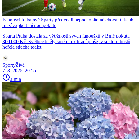
Fanoušci fotbalové Sparty předvedli nepochopitelné chování. Klub
musí zaplatit tučnou pokutu
Sparta Praha dostala za výtržnosti svých fanoušků v Brně pokutu
300 000 Kč. Světlice letěly směrem k hrací ploše, v sektoru hostů
hořela střecha toalet.
SportyŽivě
7. 8. 2026, 20:55
3 min