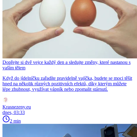
Dopřejte si dvě vejce každý den a sledujte změny, které nastanou s
vaším tělem
Když do jídelníčku zařadíte pravidelně vajíčka, budete se moci těšit
hned na několik různých pozitivních efektů, díky kterým můžete
lépe zhubnout, využívat vápník nebo zpomalit stárnutí.
Krasnezeny.eu
dnes, 03:33
2 min