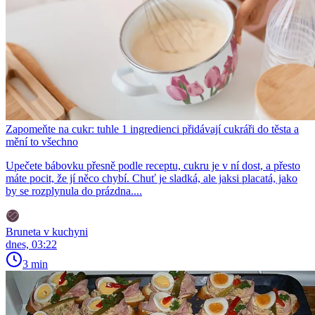
Zapomeňte na cukr: tuhle 1 ingredienci přidávají cukráři do těsta a
mění to všechno
Upečete bábovku přesně podle receptu, cukru je v ní dost, a přesto
máte pocit, že jí něco chybí. Chuť je sladká, ale jaksi placatá, jako
by se rozplynula do prázdna....
Bruneta v kuchyni
dnes, 03:22
3 min