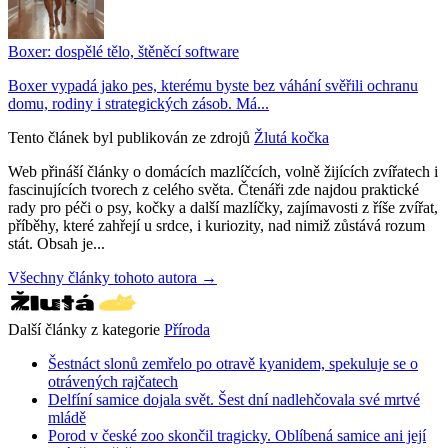
Boxer: dospělé tělo, štěněcí software
Boxer vypadá jako pes, kterému byste bez váhání svěřili ochranu
domu, rodiny i strategických zásob. Má...
Tento článek byl publikován ze zdrojů
Žlutá kočka
Web přináší články o domácích mazlíčcích, volně žijících zvířatech i
fascinujících tvorech z celého světa. Čtenáři zde najdou praktické
rady pro péči o psy, kočky a další mazlíčky, zajímavosti z říše zvířat,
příběhy, které zahřejí u srdce, i kuriozity, nad nimiž zůstává rozum
stát. Obsah je...
Všechny články tohoto autora →
Další články z kategorie
Příroda
Šestnáct slonů zemřelo po otravě kyanidem, spekuluje se o
otrávených rajčatech
Delfíní samice dojala svět. Šest dní nadlehčovala své mrtvé
mládě
Porod v české zoo skončil tragicky. Oblíbená samice ani její