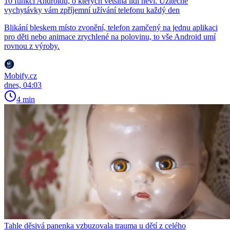
10 funkcí Androidu, o kterých většina lidí neví. Užitečné
vychytávky vám zpříjemní užívání telefonu každý den
Blikání bleskem místo zvonění, telefon zamčený na jednu aplikaci
pro děti nebo animace zrychlené na polovinu, to vše Android umí
rovnou z výroby.
Mobify.cz
dnes, 04:03
4 min
Tahle děsivá panenka vzbuzovala trauma u dětí z celého