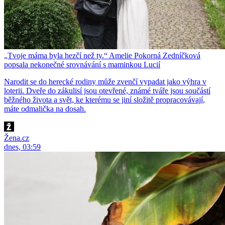
„Tvoje máma byla hezčí než ty.“ Amelie Pokorná Zedníčková
popsala nekonečné srovnávání s maminkou Lucií
Narodit se do herecké rodiny může zvenčí vypadat jako výhra v
loterii. Dveře do zákulisí jsou otevřené, známé tváře jsou součástí
běžného života a svět, ke kterému se jiní složitě propracovávají,
máte odmalička na dosah.
Žena.cz
dnes, 03:59