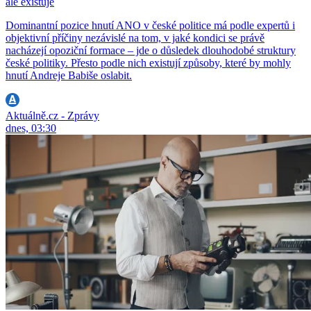
ale existuje
Dominantní pozice hnutí ANO v české politice má podle expertů i
objektivní příčiny nezávislé na tom, v jaké kondici se právě
nacházejí opoziční formace – jde o důsledek dlouhodobé struktury
české politiky. Přesto podle nich existují způsoby, které by mohly
hnutí Andreje Babiše oslabit.
Aktuálně.cz - Zprávy
dnes, 03:30