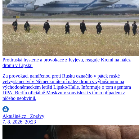
Protiruská hysterie a provokace z Kyjeva, reaguje Kreml na nález
dronu v Lipsku
Za provokaci namířenou proti Rusku označilo v pátek ruské
velvyslanectví v Německu úterní nález dronu s výbušninou na
východoněmeckém letišti Lipsko/Halle. Informuje o tom agentura
DPA. Berlín oficiálně Moskvu v souvislosti s tímto případem z
ničeho neobvinil.
Aktuálně.cz - Zprávy
7. 8. 2026, 20:23