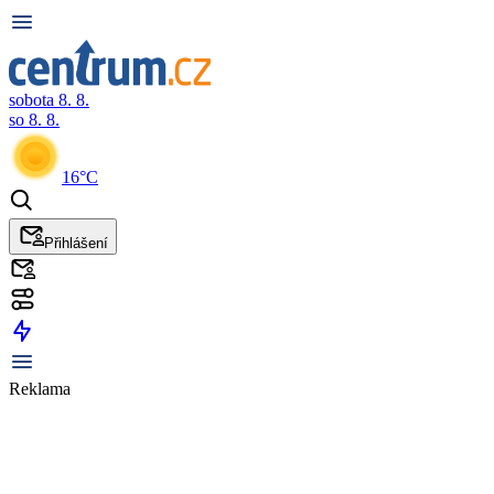
sobota 8. 8.
so 8. 8.
16°C
Přihlášení
Reklama