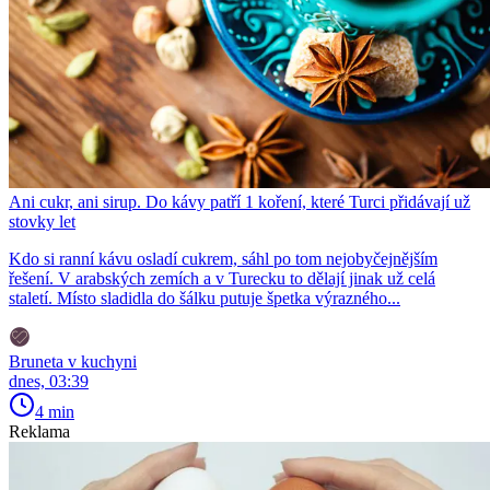
Ani cukr, ani sirup. Do kávy patří 1 koření, které Turci přidávají už
stovky let
Kdo si ranní kávu osladí cukrem, sáhl po tom nejobyčejnějším
řešení. V arabských zemích a v Turecku to dělají jinak už celá
staletí. Místo sladidla do šálku putuje špetka výrazného...
Bruneta v kuchyni
dnes, 03:39
4 min
Reklama