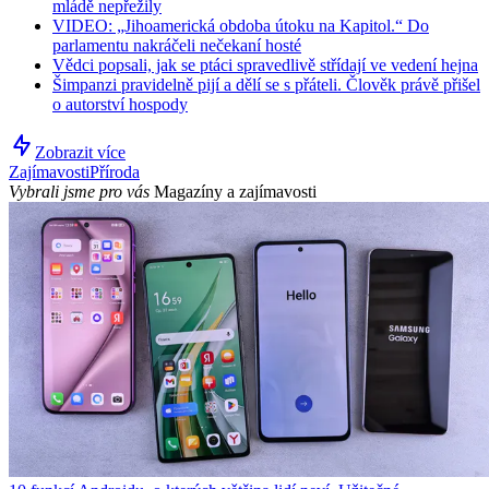
mládě nepřežily
VIDEO: „Jihoamerická obdoba útoku na Kapitol.“ Do
parlamentu nakráčeli nečekaní hosté
Vědci popsali, jak se ptáci spravedlivě střídají ve vedení hejna
Šimpanzi pravidelně pijí a dělí se s přáteli. Člověk právě přišel
o autorství hospody
Zobrazit více
Zajímavosti
Příroda
Vybrali jsme pro vás
Magazíny a zajímavosti