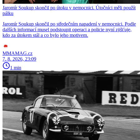
Jaromír Soukup skončil po útoku v nemocnici. Útočníci měli použít
pálku
Jaromír Soukup skončil po středečním napadení v nemocnici. Podle
dalších informací musel podstoupit operaci a policie nyní zjišťuje,
kdo za útokem stál a co bylo jeho motivem.
MMAMAG.cz
7. 8. 2026, 23:09
1 min