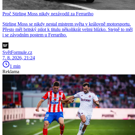
Proč Stirling Moss nikdy nezávodil za Ferrariho
Stirling Moss se nikdy nestal mistrem světa v královně motorsportu.
Přesto měl britský pilot k titulu několikrát velmi blízko. Stejně to měl
i se závodním postem u Ferrariho.
SvětFormule.cz
7. 8. 2026, 21:24
1 min
Reklama