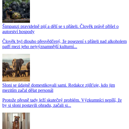
Šimpanzi pravidelně pijí a dělí se s přáteli. Člověk právě přišel o
autorství hospody
Člověk byl dlouho přesvědčený, že posezení s přáteli nad alkoholem
patří mezi jeho nejvýznamnější kulturní...
Sloni se údajně domestikovali sami. Redakce zjišťuje, kdo jim
mezitím začal dělat personál
Protože přesně tady leží skutečný problém. Výzkumníci nepíší, že
by si sloni postavili ohradu, začali si...