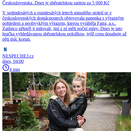
Československa. Dnes je sběratelskou raritou za 5 000 Kč
V sedmdesátých a osmdesátých letech minulého století se v
československých domácnostech objevovala panenka s výrazným
pohledem a neobvyklým výrazem, kterou vyráběla Fatra, a.s..
Zatímco někteří ji milovali, jiní z ní měli noční můry. Dnes je tato
hračka vyhledávanou sběratelskou položkou, jejíž cena dosahuje až
pěti tisíc korun.
NESPECHEJ.cz
dnes, 04:00
4 min