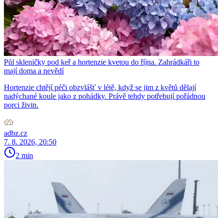
Půl skleničky pod keř a hortenzie kvetou do října. Zahrádkáři to
mají doma a nevědí
Hortenzie chtějí péči obzvlášť v létě, když se jim z květů dělají
nadýchané koule jako z pohádky. Právě tehdy potřebují pořádnou
porci živin.
adbz.cz
7. 8. 2026, 20:50
2 min