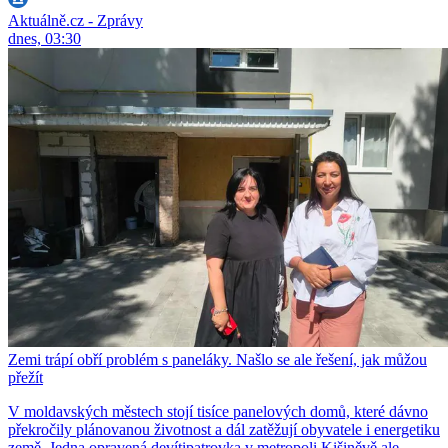
Aktuálně.cz - Zprávy
dnes, 03:30
Zemi trápí obří problém s paneláky. Našlo se ale řešení, jak můžou
přežít
V moldavských městech stojí tisíce panelových domů, které dávno
překročily plánovanou životnost a dál zatěžují obyvatele i energetiku
země. Jedna opravená devítipatrovka v metropoli Kišiněvě ale