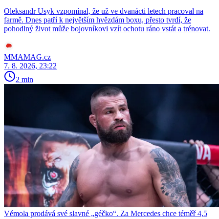
Oleksandr Usyk vzpomínal, že už ve dvanácti letech pracoval na
farmě. Dnes patří k největším hvězdám boxu, přesto tvrdí, že
pohodlný život může bojovníkovi vzít ochotu ráno vstát a trénovat.
MMAMAG.cz
7. 8. 2026, 23:22
2 min
Vémola prodává své slavné „géčko“. Za Mercedes chce téměř 4,5