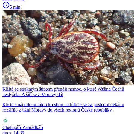
5 min
Klíště se strakatým štítkem přenáší nemoc, o které většina Čechů
neslyšela. A šíří se z Moravy dál
Klíště s nápadnou bílou kresbou na hřbetě se za poslední dekádu
rozšířilo z jižní Moravy do všech regionů České republiky.
Chalupáři-Zahrádkáři
dnes, 14:39