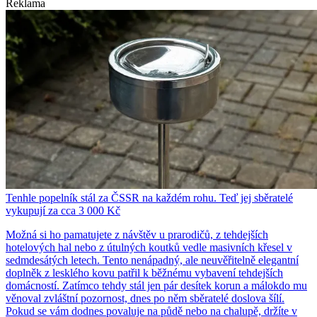
Reklama
Tenhle popelník stál za ČSSR na každém rohu. Teď jej sběratelé
vykupují za cca 3 000 Kč
Možná si ho pamatujete z návštěv u prarodičů, z tehdejších
hotelových hal nebo z útulných koutků vedle masivních křesel v
sedmdesátých letech. Tento nenápadný, ale neuvěřitelně elegantní
doplněk z lesklého kovu patřil k běžnému vybavení tehdejších
domácností. Zatímco tehdy stál jen pár desítek korun a málokdo mu
věnoval zvláštní pozornost, dnes po něm sběratelé doslova šílí.
Pokud se vám dodnes povaluje na půdě nebo na chalupě, držíte v