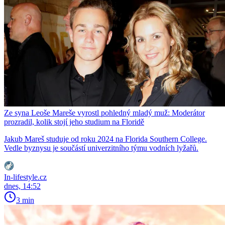
Ze syna Leoše Mareše vyrostl pohledný mladý muž: Moderátor
prozradil, kolik stojí jeho studium na Floridě
Jakub Mareš studuje od roku 2024 na Florida Southern College.
Vedle byznysu je součástí univerzitního týmu vodních lyžařů.
In-lifestyle.cz
dnes, 14:52
3 min