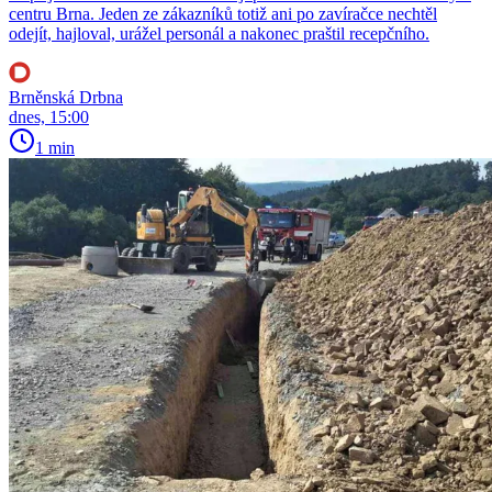
centru Brna. Jeden ze zákazníků totiž ani po zavíračce nechtěl
odejít, hajloval, urážel personál a nakonec praštil recepčního.
Brněnská Drbna
dnes, 15:00
1 min