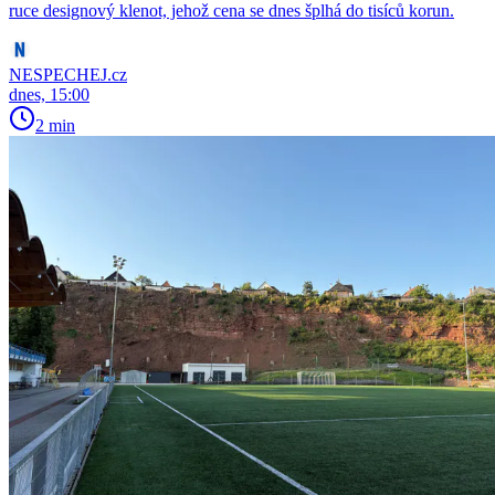
ruce designový klenot, jehož cena se dnes šplhá do tisíců korun.
NESPECHEJ.cz
dnes, 15:00
2 min