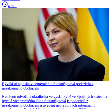
4 min
Bývalá ukrajinská vicepremiérka Stefanišynová podezřelá z
nezákonného obohacení
Nedávno odvolaná ukrajinská velvyslankyně ve Spojených státech a
bývalá vicepremiérka Olha Stefanišynová je podezřelá z
nezákonného obohacení a uvedení nepravdivých informací v