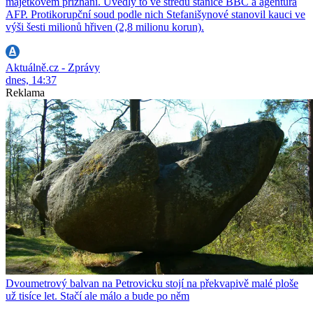
majetkovém přiznání. Uvedly to ve středu stanice BBC a agentura
AFP. Protikorupční soud podle nich Stefanišynové stanovil kauci ve
výši šesti milionů hřiven (2,8 milionu korun).
Aktuálně.cz - Zprávy
dnes, 14:37
Reklama
Dvoumetrový balvan na Petrovicku stojí na překvapivě malé ploše
už tisíce let. Stačí ale málo a bude po něm