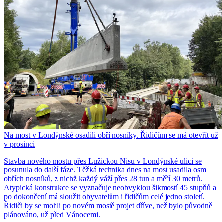
Na most v Londýnské osadili obří nosníky. Řidičům se má otevřít už
v prosinci
Stavba nového mostu přes Lužickou Nisu v Londýnské ulici se
posunula do další fáze. Těžká technika dnes na most usadila osm
obřích nosníků, z nichž každý váží přes 28 tun a měří 30 metrů.
Atypická konstrukce se vyznačuje neobvyklou šikmostí 45 stupňů a
po dokončení má sloužit obyvatelům i řidičům celé jedno století.
Řidiči by se mohli po novém mostě projet dříve, než bylo původně
plánováno, už před Vánocemi.