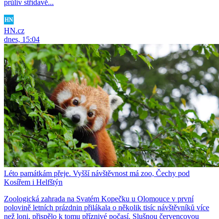
průliv střídavě...
HN.cz
dnes, 15:04
Léto památkám přeje. Vyšší návštěvnost má zoo, Čechy pod
Kosířem i Helfštýn
Zoologická zahrada na Svatém Kopečku u Olomouce v první
polovině letních prázdnin přilákala o několik tisíc návštěvníků více
než loni, přispělo k tomu příznivé počasí. Slušnou červencovou