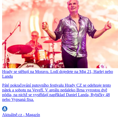
Hrady se stěhují na Moravu. Lodí dojedete na Mig 21, Harlej nebo
Landu
Páté pokračování putovního festivalu Hrady CZ se odehraje tento
pátek a sobotu na Veveří. V areálu nedaleko Brna vyrostou dvě
pódia, na nichž se vystřídají například Daniel Landa, Rybičky 48
nebo Vypsaná fixa.
Aktuálně.cz - Magazín