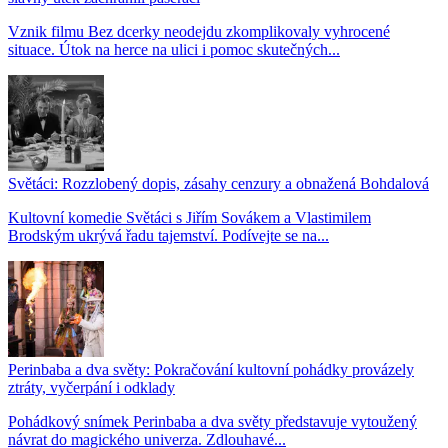
Vznik filmu Bez dcerky neodejdu zkomplikovaly vyhrocené
situace. Útok na herce na ulici i pomoc skutečných...
Světáci: Rozzlobený dopis, zásahy cenzury a obnažená Bohdalová
Kultovní komedie Světáci s Jiřím Sovákem a Vlastimilem
Brodským ukrývá řadu tajemství. Podívejte se na...
Perinbaba a dva světy: Pokračování kultovní pohádky provázely
ztráty, vyčerpání i odklady
Pohádkový snímek Perinbaba a dva světy představuje vytoužený
návrat do magického univerza. Zdlouhavé...