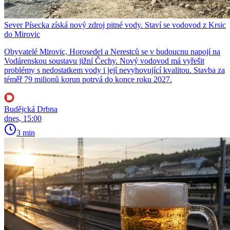
Sever Písecka získá nový zdroj pitné vody. Staví se vodovod z Krsic
do Mirovic
Obyvatelé Mirovic, Horosedel a Nerestců se v budoucnu napojí na
Vodárenskou soustavu jižní Čechy. Nový vodovod má vyřešit
problémy s nedostatkem vody i její nevyhovující kvalitou. Stavba za
téměř 79 milionů korun potrvá do konce roku 2027.
Budějcká Drbna
dnes, 15:00
3 min