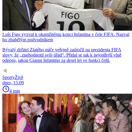
Luís Figo vyzval k okamžitému konci Infantina v čele FIFA. Nazval
ho zbabělým podvodníkem
Bývalý držitel Zlatého míče veřejně zaútočil na prezidenta FIFA
slovy, že „znehodnotil svůj úřad“. Přidal se tak k nejostřejší vlně
odporu, jakou Gianni Infantino za deset let ve funkci čelil.
SportyŽivě
dnes, 15:09
4 min