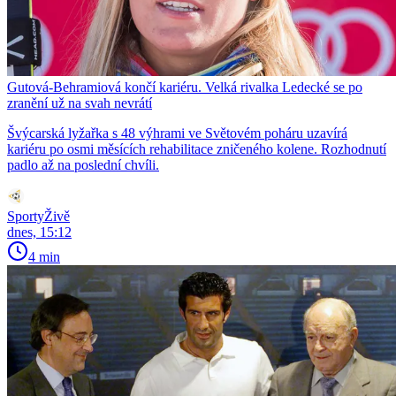
Gutová-Behramiová končí kariéru. Velká rivalka Ledecké se po
zranění už na svah nevrátí
Švýcarská lyžařka s 48 výhrami ve Světovém poháru uzavírá
kariéru po osmi měsících rehabilitace zničeného kolene. Rozhodnutí
padlo až na poslední chvíli.
SportyŽivě
dnes, 15:12
4 min