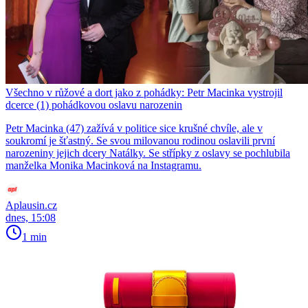
Všechno v růžové a dort jako z pohádky: Petr Macinka vystrojil
dcerce (1) pohádkovou oslavu narozenin
Petr Macinka (47) zažívá v politice sice krušné chvíle, ale v
soukromí je šťastný. Se svou milovanou rodinou oslavili první
narozeniny jejich dcery Natálky. Se střípky z oslavy se pochlubila
manželka Monika Macinková na Instagramu.
Aplausin.cz
dnes, 15:08
1 min