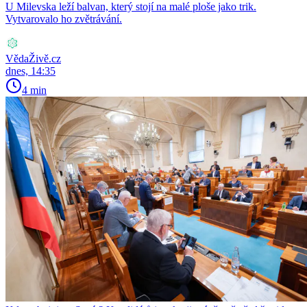
U Milevska leží balvan, který stojí na malé ploše jako trik.
Vytvarovalo ho zvětrávání.
VědaŽivě.cz
dnes, 14:35
4 min