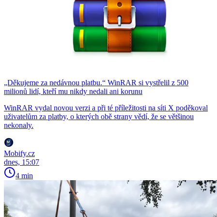
„Děkujeme za nedávnou platbu.“ WinRAR si vystřelil z 500
milionů lidí, kteří mu nikdy nedali ani korunu
WinRAR vydal novou verzi a při té příležitosti na síti X poděkoval
uživatelům za platby, o kterých obě strany vědí, že se většinou
nekonaly.
Mobify.cz
dnes, 15:07
4 min