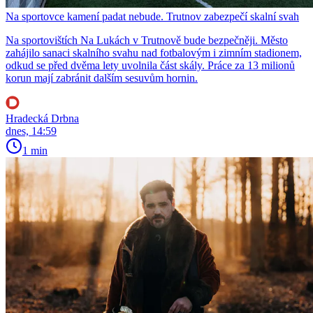
Na sportovce kamení padat nebude. Trutnov zabezpečí skalní svah
Na sportovištích Na Lukách v Trutnově bude bezpečněji. Město
zahájilo sanaci skalního svahu nad fotbalovým i zimním stadionem,
odkud se před dvěma lety uvolnila část skály. Práce za 13 milionů
korun mají zabránit dalším sesuvům hornin.
Hradecká Drbna
dnes, 14:59
1 min