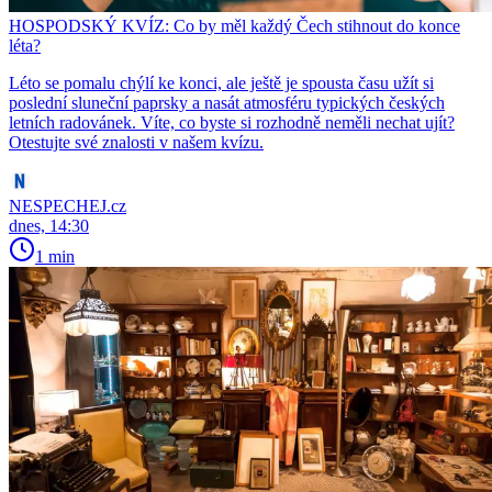
HOSPODSKÝ KVÍZ: Co by měl každý Čech stihnout do konce
léta?
Léto se pomalu chýlí ke konci, ale ještě je spousta času užít si
poslední sluneční paprsky a nasát atmosféru typických českých
letních radovánek. Víte, co byste si rozhodně neměli nechat ujít?
Otestujte své znalosti v našem kvízu.
NESPECHEJ.cz
dnes, 14:30
1 min