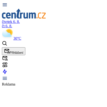
čtvrtek 6. 8.
čt 6. 8.
30°C
Přihlášení
Reklama