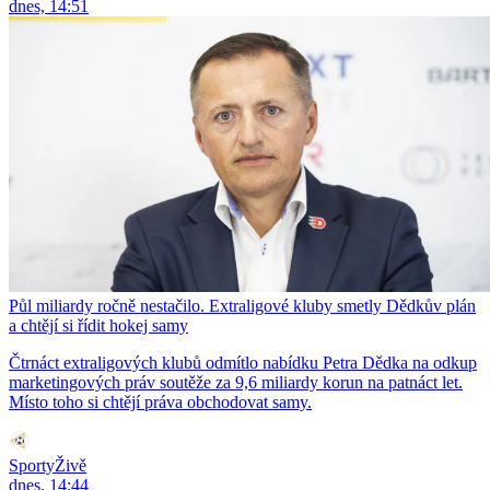
dnes, 14:51
Půl miliardy ročně nestačilo. Extraligové kluby smetly Dědkův plán
a chtějí si řídit hokej samy
Čtrnáct extraligových klubů odmítlo nabídku Petra Dědka na odkup
marketingových práv soutěže za 9,6 miliardy korun na patnáct let.
Místo toho si chtějí práva obchodovat samy.
SportyŽivě
dnes, 14:44