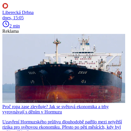
Liberecká Drbna
dnes, 15:05
2 min
Reklama
Proč ropa zase zlevňuje? Jak se světová ekonomika a trhy
vyrovnávají s děním v Hormuzu
Uzavření Hormuzského průlivu dlouhodobě patřilo mezi největší
rizika pro světovou ekonomiku. Přesto po pěti měsících, kdy byl