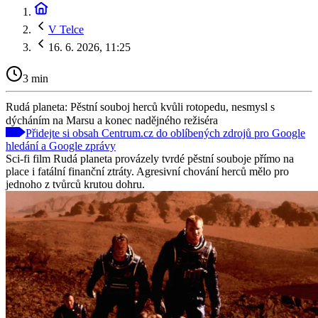
V Telce
16. 6. 2026, 11:25
3 min
Rudá planeta: Pěstní souboj herců kvůli rotopedu, nesmysl s
dýcháním na Marsu a konec nadějného režiséra
Přidejte si obsah Centrum.cz do oblíbených zdrojů pro Google
hledání a Google zprávy
Sci-fi film Rudá planeta provázely tvrdé pěstní souboje přímo na
place i fatální finanční ztráty. Agresivní chování herců mělo pro
jednoho z tvůrců krutou dohru.