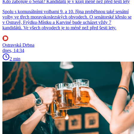
Kdo zabojuje o Senát? Kandidátů je v kraji méně než před šesti lety
Spolu s komunálními volbami 9. a 10. října proběhnou také senátní
volby ve třech moravskoslezských obvodech. O senátorské křeslo se
v Ostravě, Frýdku-Místku a Karviné bude ucházet vždy 7
kandidátů. Ve všech obvodech je to méně než před šesti lety.
Ostravská Drbna
dnes, 14:34
2 min