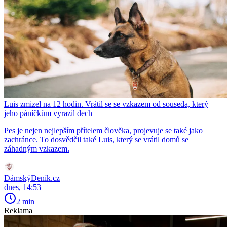
Luis zmizel na 12 hodin. Vrátil se se vzkazem od souseda, který
jeho páníčkům vyrazil dech
Pes je nejen nejlepším přítelem člověka, projevuje se také jako
zachránce. To dosvědčil také Luis, který se vrátil domů se
záhadným vzkazem.
DámskýDeník.cz
dnes, 14:53
2 min
Reklama