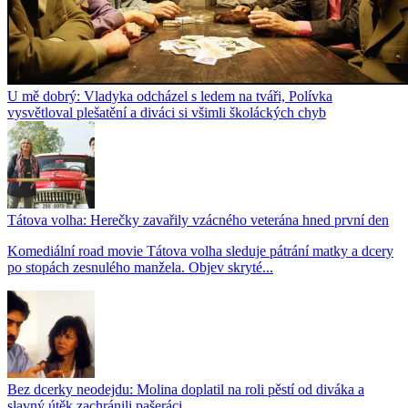
U mě dobrý: Vladyka odcházel s ledem na tváři, Polívka
vysvětloval plešatění a diváci si všimli školáckých chyb
Tátova volha: Herečky zavařily vzácného veterána hned první den
Komediální road movie Tátova volha sleduje pátrání matky a dcery
po stopách zesnulého manžela. Objev skryté...
Bez dcerky neodejdu: Molina doplatil na roli pěstí od diváka a
slavný útěk zachránili pašeráci