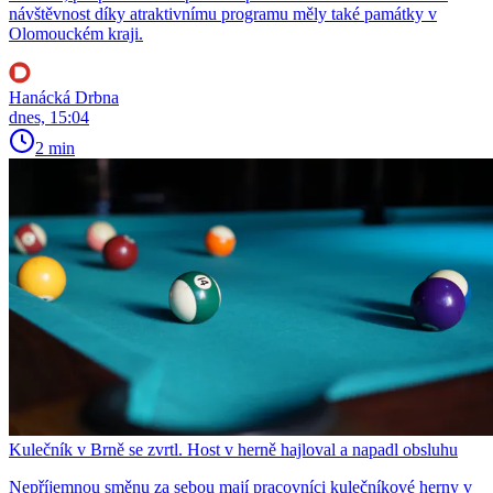
návštěvnost díky atraktivnímu programu měly také památky v
Olomouckém kraji.
Hanácká Drbna
dnes, 15:04
2 min
Kulečník v Brně se zvrtl. Host v herně hajloval a napadl obsluhu
Nepříjemnou směnu za sebou mají pracovníci kulečníkové herny v