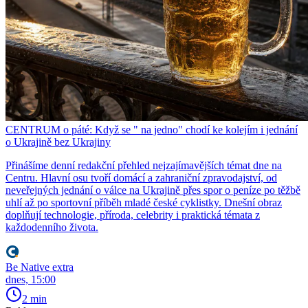
CENTRUM o páté: Když se " na jedno" chodí ke kolejím i jednání
o Ukrajině bez Ukrajiny
Přinášíme denní redakční přehled nejzajímavějších témat dne na
Centru. Hlavní osu tvoří domácí a zahraniční zpravodajství, od
neveřejných jednání o válce na Ukrajině přes spor o peníze po těžbě
uhlí až po sportovní příběh mladé české cyklistky. Dnešní obraz
doplňují technologie, příroda, celebrity i praktická témata z
každodenního života.
Be Native extra
dnes, 15:00
2 min