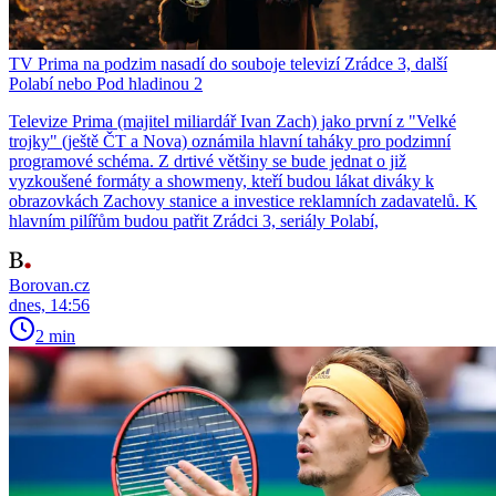
TV Prima na podzim nasadí do souboje televizí Zrádce 3, další
Polabí nebo Pod hladinou 2
Televize Prima (majitel miliardář Ivan Zach) jako první z "Velké
trojky" (ještě ČT a Nova) oznámila hlavní taháky pro podzimní
programové schéma. Z drtivé většiny se bude jednat o již
vyzkoušené formáty a showmeny, kteří budou lákat diváky k
obrazovkách Zachovy stanice a investice reklamních zadavatelů. K
hlavním pilířům budou patřit Zrádci 3, seriály Polabí,
Borovan.cz
dnes, 14:56
2 min