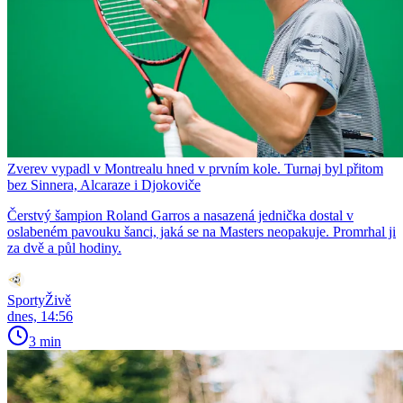
Zverev vypadl v Montrealu hned v prvním kole. Turnaj byl přitom
bez Sinnera, Alcaraze i Djokoviče
Čerstvý šampion Roland Garros a nasazená jednička dostal v
oslabeném pavouku šanci, jaká se na Masters neopakuje. Promrhal ji
za dvě a půl hodiny.
SportyŽivě
dnes, 14:56
3 min