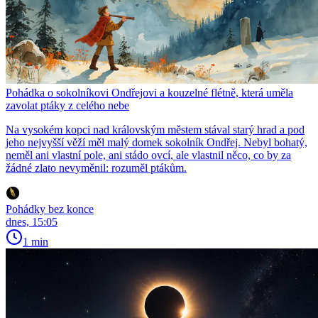
Pohádka o sokolníkovi Ondřejovi a kouzelné flétně, která uměla
zavolat ptáky z celého nebe
Na vysokém kopci nad královským městem stával starý hrad a pod
jeho nejvyšší věží měl malý domek sokolník Ondřej. Nebyl bohatý,
neměl ani vlastní pole, ani stádo ovcí, ale vlastnil něco, co by za
žádné zlato nevyměnil: rozuměl ptákům.
Pohádky bez konce
dnes, 15:05
1 min