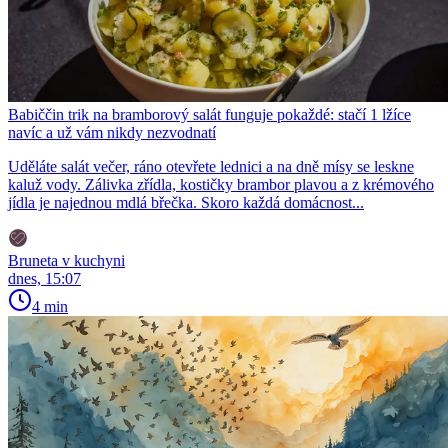
Babiččin trik na bramborový salát funguje pokaždé: stačí 1 lžíce
navíc a už vám nikdy nezvodnatí
Uděláte salát večer, ráno otevřete lednici a na dně mísy se leskne
kaluž vody. Zálivka zřídla, kostičky brambor plavou a z krémového
jídla je najednou mdlá břečka. Skoro každá domácnost...
Bruneta v kuchyni
dnes, 15:07
4 min