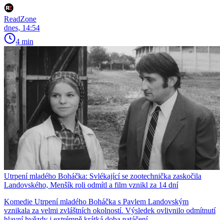
ReadZone
dnes, 14:54
4 min
Utrpení mladého Boháčka: Svlékající se zootechnička zaskočila
Landovského, Menšík roli odmítl a film vznikl za 14 dní
Komedie Utrpení mladého Boháčka s Pavlem Landovským
vznikala za velmi zvláštních okolností. Výsledek ovlivnilo odmítnutí
hlavní hvězdy i extrémně krátká doba natáčení.