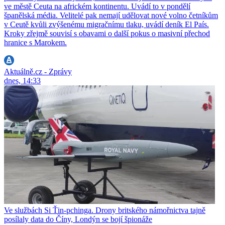
ve městě Ceuta na africkém kontinentu. Uvádí to v pondělí
španělská média. Velitelé pak nemají udělovat nové volno četníkům
v Ceutě kvůli zvýšenému migračnímu tlaku, uvádí deník El País.
Kroky zřejmě souvisí s obavami o další pokus o masivní přechod
hranice s Marokem.
Aktuálně.cz - Zprávy
dnes, 14:33
Ve službách Si Ťin-pchinga. Drony britského námořnictva tajně
posílaly data do Číny, Londýn se bojí špionáže