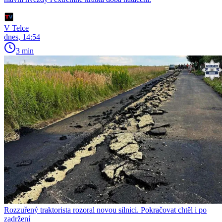
V Telce
dnes, 14:54
3 min
Rozzuřený traktorista rozoral novou silnici. Pokračovat chtěl i po
zadržení