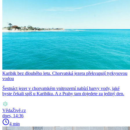
Karibik bez dlouhého letu. Chorvatská jezera překvapují tyrkysovou
vodou
Šestnáct jezer v chorvatském vnitrozemí nabízí barvy vody, jaké
byste čekali spíš u Karibiku. A z Prahy tam dojedete za jediný den.
VědaŽivě.cz
dnes, 14:36
4 min