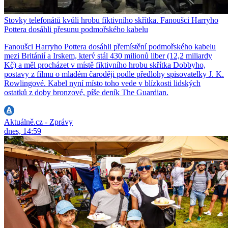
Stovky telefonátů kvůli hrobu fiktivního skřítka. Fanoušci Harryho
Pottera dosáhli přesunu podmořského kabelu
Fanoušci Harryho Pottera dosáhli přemístění podmořského kabelu
mezi Británií a Irskem, který stál 430 milionů liber (12,2 miliardy
Kč) a měl procházet v místě fiktivního hrobu skřítka Dobbyho,
postavy z filmu o mladém čaroději podle předlohy spisovatelky J. K.
Rowlingové. Kabel nyní místo toho vede v blízkosti lidských
ostatků z doby bronzové, píše deník The Guardian.
Aktuálně.cz - Zprávy
dnes, 14:59