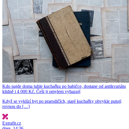
Kdo najde doma tuhle kuchařku po babičce, dostane od antikvariátu
klidně i 4 000 Kč. Češi ji omylem vyhazují
Když se vyklízí byt po prarodičích, staré kuchařky obvykle putují
rovnou do […]
Extrafit.cz
dnes, 14:36