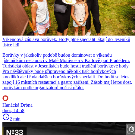
Víkendová záplava borůvek. Hody plné specialit lákají do Jeseníků
tisíce lidí
Borůvky v jakékoliv podobě budou dominovat o víkendu
jídelníčkům restaurací v Malé Morávce a v Karlově pod Pradědem.
Turistická oblast v Jeseníkách bude hostit tradiční borůvkové hody.
Pro návštěvníky bude připraveno několik tisíc borůvkových
knedlíků ale i řada dalších borůvkových specialit. Do hodů se letos
zapojí 16 místních restaurací a gastro zařízení. Zásob mají letos dost,
borůvkám podle organizátorů počasí přálo.
Hanácká Drbna
dnes, 14:58
2 min