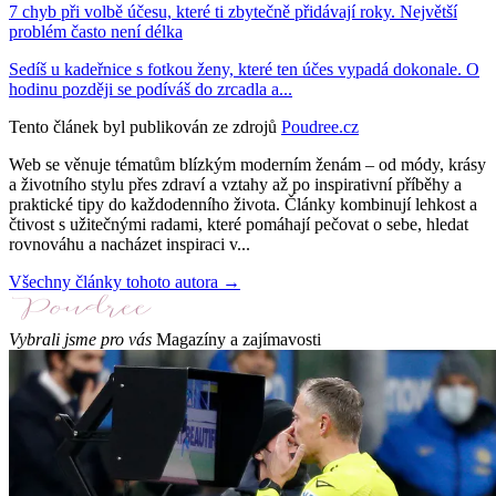
7 chyb při volbě účesu, které ti zbytečně přidávají roky. Největší
problém často není délka
Sedíš u kadeřnice s fotkou ženy, které ten účes vypadá dokonale. O
hodinu později se podíváš do zrcadla a...
Tento článek byl publikován ze zdrojů
Poudree.cz
Web se věnuje tématům blízkým moderním ženám – od módy, krásy
a životního stylu přes zdraví a vztahy až po inspirativní příběhy a
praktické tipy do každodenního života. Články kombinují lehkost a
čtivost s užitečnými radami, které pomáhají pečovat o sebe, hledat
rovnováhu a nacházet inspiraci v...
Všechny články tohoto autora →
Vybrali jsme pro vás
Magazíny a zajímavosti