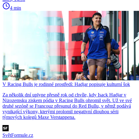
4 min
V Racing Bulls je rodinné prostředí: Hadjar popisuje kulturní šok
Za několik dní uplyne přesně rok od chvíle, kdy Isack Hadjar v
Nizozemsku ziskem pódia v Racing Bulls ohromil svět. Už ve své
druhé sezóně se Francouz přesunul do Red Bullu, v němž podává
vynikající výkony, kterými prolomil negativní dlouhou sérii
týmových kolegů Maxe Verstappena.
SvětFormule.cz