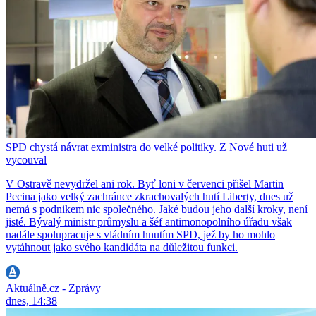
SPD chystá návrat exministra do velké politiky. Z Nové huti už
vycouval
V Ostravě nevydržel ani rok. Byť loni v červenci přišel Martin
Pecina jako velký zachránce zkrachovalých hutí Liberty, dnes už
nemá s podnikem nic společného. Jaké budou jeho další kroky, není
jisté. Bývalý ministr průmyslu a šéf antimonopolního úřadu však
nadále spolupracuje s vládním hnutím SPD, jež by ho mohlo
vytáhnout jako svého kandidáta na důležitou funkci.
Aktuálně.cz - Zprávy
dnes, 14:38