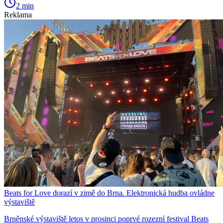
2 min
Reklama
Beats for Love dorazí v zimě do Brna. Elektronická hudba ovládne
výstaviště
Brněnské výstaviště letos v prosinci poprvé rozezní festival Beats