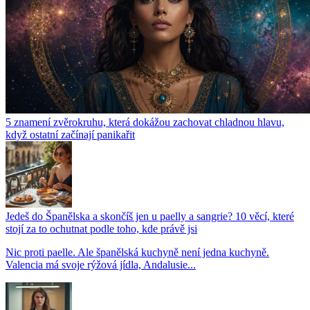
5 znamení zvěrokruhu, která dokážou zachovat chladnou hlavu,
když ostatní začínají panikařit
Jedeš do Španělska a skončíš jen u paelly a sangrie? 10 věcí, které
stojí za to ochutnat podle toho, kde právě jsi
Nic proti paelle. Ale španělská kuchyně není jedna kuchyně.
Valencia má svoje rýžová jídla, Andalusie...