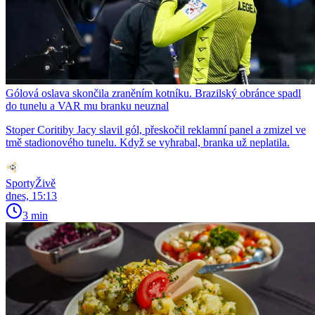
Gólová oslava skončila zraněním kotníku. Brazilský obránce spadl
do tunelu a VAR mu branku neuznal
Stoper Coritiby Jacy slavil gól, přeskočil reklamní panel a zmizel ve
tmě stadionového tunelu. Když se vyhrabal, branka už neplatila.
SportyŽivě
dnes, 15:13
3 min