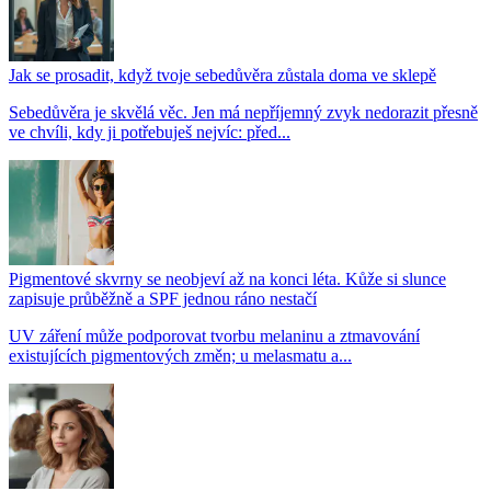
Jak se prosadit, když tvoje sebedůvěra zůstala doma ve sklepě
Sebedůvěra je skvělá věc. Jen má nepříjemný zvyk nedorazit přesně
ve chvíli, kdy ji potřebuješ nejvíc: před...
Pigmentové skvrny se neobjeví až na konci léta. Kůže si slunce
zapisuje průběžně a SPF jednou ráno nestačí
UV záření může podporovat tvorbu melaninu a ztmavování
existujících pigmentových změn; u melasmatu a...