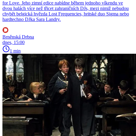
for Love. Jeho zimní edice nabídne během jednoho víkendu ve
dvou halách více než třicet zahraničních DJs, mezi nimiž nebudou
chybět belgická hvězda Lost Frequencies, britské duo Sigma nebo
hardtechno DJka Sara Landry.
Brněnská Drbna
dnes, 15:00
1 min