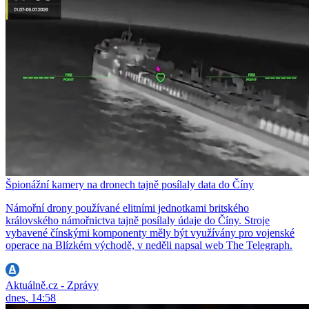
Špionážní kamery na dronech tajně posílaly data do Číny
Námořní drony používané elitními jednotkami britského
královského námořnictva tajně posílaly údaje do Číny. Stroje
vybavené čínskými komponenty měly být využívány pro vojenské
operace na Blízkém východě, v neděli napsal web The Telegraph.
Aktuálně.cz - Zprávy
dnes, 14:58