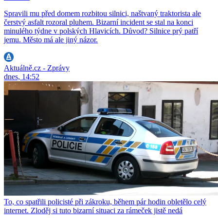
Spravili mu před domem rozbitou silnici, naštvaný traktorista ale
čerstvý asfalt rozoral pluhem. Bizarní incident se stal na konci
minulého týdne v polských Hlavicích. Důvod? Silnice prý patří
jemu. Město má ale jiný názor.
Aktuálně.cz - Zprávy
dnes, 14:52
To, co spatřili policisté při zákroku, během pár hodin obletělo celý
internet. Zloděj si tuto bizarní situaci za rámeček jistě nedá