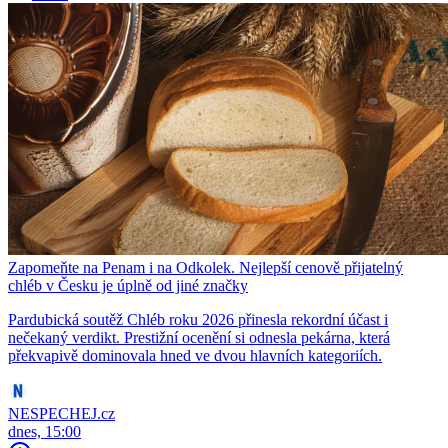
Zapomeňte na Penam i na Odkolek. Nejlepší cenově přijatelný
chléb v Česku je úplně od jiné značky
Pardubická soutěž Chléb roku 2026 přinesla rekordní účast i
nečekaný verdikt. Prestižní ocenění si odnesla pekárna, která
překvapivě dominovala hned ve dvou hlavních kategoriích.
NESPECHEJ.cz
dnes, 15:00