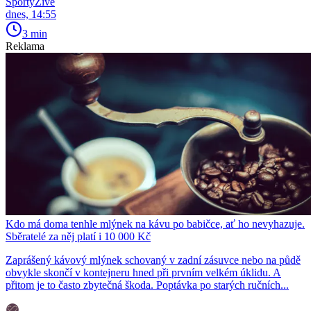
SportyŽivě
dnes, 14:55
3 min
Reklama
Kdo má doma tenhle mlýnek na kávu po babičce, ať ho nevyhazuje.
Sběratelé za něj platí i 10 000 Kč
Zaprášený kávový mlýnek schovaný v zadní zásuvce nebo na půdě
obvykle skončí v kontejneru hned při prvním velkém úklidu. A
přitom je to často zbytečná škoda. Poptávka po starých ručních...