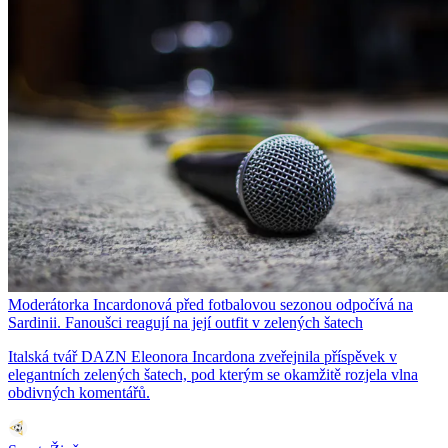
Moderátorka Incardonová před fotbalovou sezonou odpočívá na
Sardinii. Fanoušci reagují na její outfit v zelených šatech
Italská tvář DAZN Eleonora Incardona zveřejnila příspěvek v
elegantních zelených šatech, pod kterým se okamžitě rozjela vlna
obdivných komentářů.