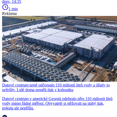
dnes, 14:35
1 min
Reklama
Datové centrum tajně odčerpalo 110 milionů litrů vody a úřady to
neřešily. Lidé doma neměli tlak v kohoutku
Datové centrum v americké Georgii odebralo přes 110 milionů litrů
vody mimo řádné měření. Obyvatelé si stěžovali na slabý tlak,
pokuta ale nepřišla.