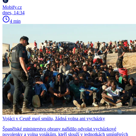
Mobify.cz
dnes, 14:34
4 min
Vojáci v Ceutě mají smůlu, žádná volna ani vycházky
Španělské ministerstvo obrany nařídilo odvolat vycházkové
povolenky a volna vojákům, kteří slouží v jednotkách umístěných