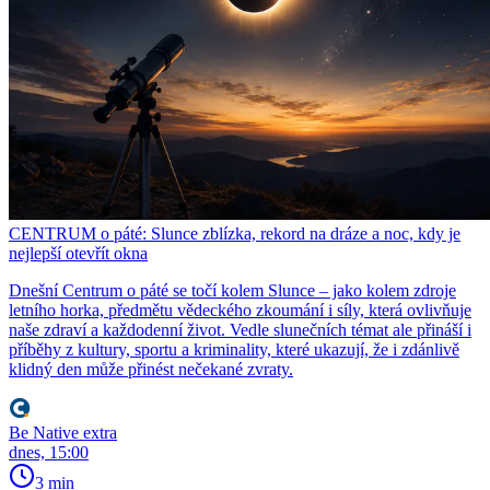
CENTRUM o páté: Slunce zblízka, rekord na dráze a noc, kdy je
nejlepší otevřít okna
Dnešní Centrum o páté se točí kolem Slunce – jako kolem zdroje
letního horka, předmětu vědeckého zkoumání i síly, která ovlivňuje
naše zdraví a každodenní život. Vedle slunečních témat ale přináší i
příběhy z kultury, sportu a kriminality, které ukazují, že i zdánlivě
klidný den může přinést nečekané zvraty.
Be Native extra
dnes, 15:00
3 min