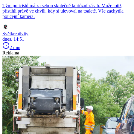
Tým policistů má za sebou skutečně kuriózní zásah. Muže totiž
přistihli právě ve chvíli, kdy si ulevoval na toaletě. Vše zachytila
policejní kamera.
Světkreativity
dnes, 14:51
2 min
Reklama