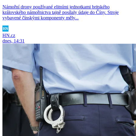
Námořní drony používané elitními jednotkami britského
královského námořnictva tajně posílaly údaje do Číny. Stroje
vybavené čínskými komponenty měly...
HN.cz
dnes, 14:31