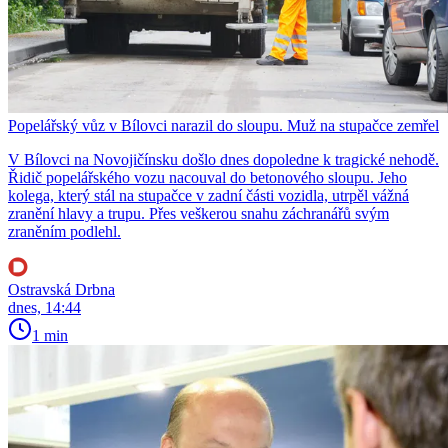
Popelářský vůz v Bílovci narazil do sloupu. Muž na stupačce zemřel
V Bílovci na Novojičínsku došlo dnes dopoledne k tragické nehodě.
Řidič popelářského vozu nacouval do betonového sloupu. Jeho
kolega, který stál na stupačce v zadní části vozidla, utrpěl vážná
zranění hlavy a trupu. Přes veškerou snahu záchranářů svým
zraněním podlehl.
Ostravská Drbna
dnes, 14:44
1 min