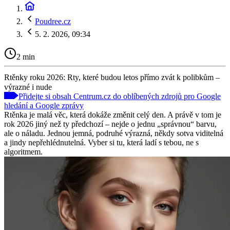
Poudree.cz
5. 2. 2026, 09:34
2 min
Rtěnky roku 2026: Rty, které budou letos přímo zvát k polibkům –
výrazné i nude
Přidejte si obsah Centrum.cz do oblíbených zdrojů pro Google
hledání a Google zprávy
Rtěnka je malá věc, která dokáže změnit celý den. A právě v tom je
rok 2026 jiný než ty předchozí – nejde o jednu „správnou“ barvu,
ale o náladu. Jednou jemná, podruhé výrazná, někdy sotva viditelná
a jindy nepřehlédnutelná. Vyber si tu, která ladí s tebou, ne s
algoritmem.