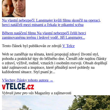
Na vlastní nebezpečí: Langmajer kvůli filmu skončil na operaci,
herci natáčeli mezi minami a čekala je pikantní scéna
Během natáčení filmu Na vlastní nebezpečí čelili herci
zaminovanému terénu i ledové vodě. Jiří Langmajer...
Tento článek byl publikován ze zdrojů
V Telce
Web se zaměřuje na témata, která propojují zdravý životní styl,
pohodu a praktické tipy do běžného dne. Čtenáři zde najdou články
o zdraví, výživě, rodině, vztazích i osobním rozvoji. Obsah doplňují
také zajímavosti a inspirace, které přinášejí nové pohledy na
každodenní situace. Styl psaní je...
Všechny články tohoto autora →
Vybrali jsme pro vás
Magazíny a zajímavosti