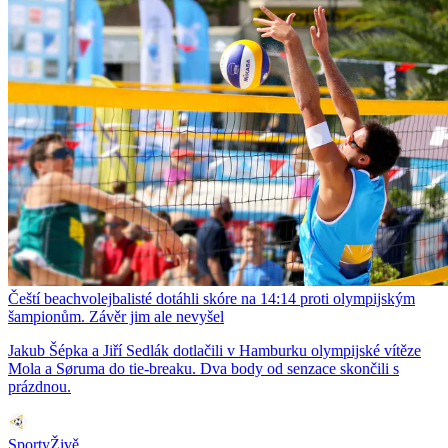
Čeští beachvolejbalisté dotáhli skóre na 14:14 proti olympijským
šampionům. Závěr jim ale nevyšel
Jakub Šépka a Jiří Sedlák dotlačili v Hamburku olympijské vítěze
Mola a Søruma do tie-breaku. Dva body od senzace skončili s
prázdnou.
SportyŽivě