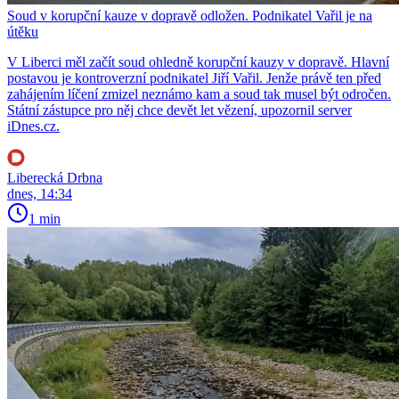
Soud v korupční kauze v dopravě odložen. Podnikatel Vařil je na
útěku
V Liberci měl začít soud ohledně korupční kauzy v dopravě. Hlavní
postavou je kontroverzní podnikatel Jiří Vařil. Jenže právě ten před
zahájením líčení zmizel neznámo kam a soud tak musel být odročen.
Státní zástupce pro něj chce devět let vězení, upozornil server
iDnes.cz.
Liberecká Drbna
dnes, 14:34
1 min