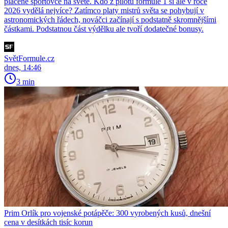
placené sportovce na světě. Kdo z pilotů formule 1 si ale v roce
2026 vydělá nejvíce? Zatímco platy mistrů světa se pohybují v
astronomických řádech, nováčci začínají s podstatně skromnějšími
částkami. Podstatnou část výdělku ale tvoří dodatečné bonusy.
SvětFormule.cz
dnes, 14:46
3 min
Prim Orlík pro vojenské potápěče: 300 vyrobených kusů, dnešní
cena v desítkách tisíc korun