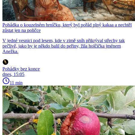
Pohádka o kouzelném hrníčku, který byl pořád plný kakaa a nechtěl
zůstat jen na poličce
V jedné vesnici pod lesem, kde v zimě sníh přikrýval střechy tak
pečlivě, jako by je někdo balil do peřiny, žila holčička jménem
Anežka.
Pohádky bez konce
dnes, 15:05
11 min