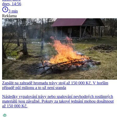
dnes, 14:56
3 min
Reklama
Zapálit na zahradě hromadu trávy stojí až 150 000 Kč. V horším
případě půl milionu a to už není sranda
Následky vypalování trávy nebo spalování nevhodných rostlinných
materiálů jsou závažné. Pokuty za takové jednání mohou dosáhnout
až 150 000 Kč.