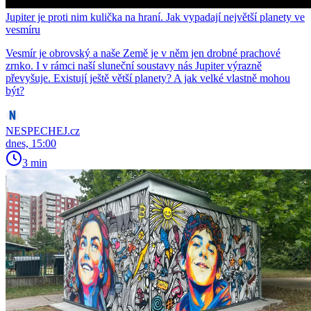
Jupiter je proti nim kulička na hraní. Jak vypadají největší planety ve
vesmíru
Vesmír je obrovský a naše Země je v něm jen drobné prachové
zrnko. I v rámci naší sluneční soustavy nás Jupiter výrazně
převyšuje. Existují ještě větší planety? A jak velké vlastně mohou
být?
NESPECHEJ.cz
dnes, 15:00
3 min