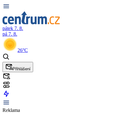
pátek 7. 8.
pá 7. 8.
26°C
Přihlášení
Reklama