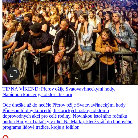
TIP NA VÍKEND: Přerov ožije Svatovavřineckými hody.
Nabídnou koncerty, folklor i historii
Ode dneška až do neděle Přerov ožije Svatovavřineckými hody.
Přinesou tři dny koncertů, historických oslav, folkloru i
doprovodných akcí pro celé rodiny. Novinkou letošního ročníku
budou Hody u Trafačky v ulici Na Marku, které vrátí do hodového
programu lidové tradice, kroje a folklor.