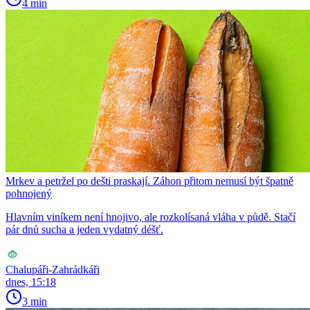
4 min
Mrkev a petržel po dešti praskají. Záhon přitom nemusí být špatně
pohnojený
Hlavním viníkem není hnojivo, ale rozkolísaná vláha v půdě. Stačí
pár dnů sucha a jeden vydatný déšť.
Chalupáři-Zahrádkáři
dnes, 15:18
3 min