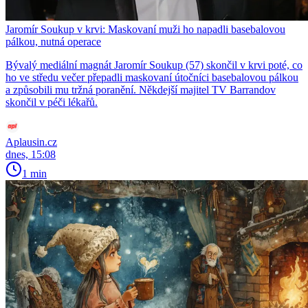
Jaromír Soukup v krvi: Maskovaní muži ho napadli basebalovou
pálkou, nutná operace
Bývalý mediální magnát Jaromír Soukup (57) skončil v krvi poté, co
ho ve středu večer přepadli maskovaní útočníci basebalovou pálkou
a způsobili mu tržná poranění. Někdejší majitel TV Barrandov
skončil v péči lékařů.
Aplausin.cz
dnes, 15:08
1 min