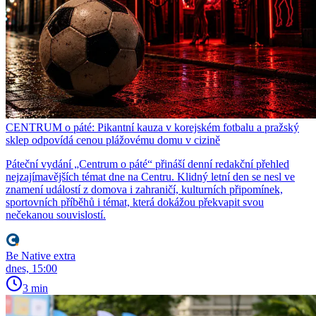
CENTRUM o páté: Pikantní kauza v korejském fotbalu a pražský
sklep odpovídá cenou plážovému domu v cizině
Páteční vydání „Centrum o páté“ přináší denní redakční přehled
nejzajímavějších témat dne na Centru. Klidný letní den se nesl ve
znamení událostí z domova i zahraničí, kulturních připomínek,
sportovních příběhů i témat, která dokážou překvapit svou
nečekanou souvislostí.
Be Native extra
dnes, 15:00
3 min