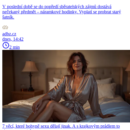
V poslední době se do popředí sběratelských zájmů dostává
nečekaný předmět – náramkové hodinky. Vyplatí se probrat starý
šatník.
adbz.cz
dnes, 14:42
2 min
7 věcí, které bohyně sexu dělají jinak. A s krajkovým prádlem to