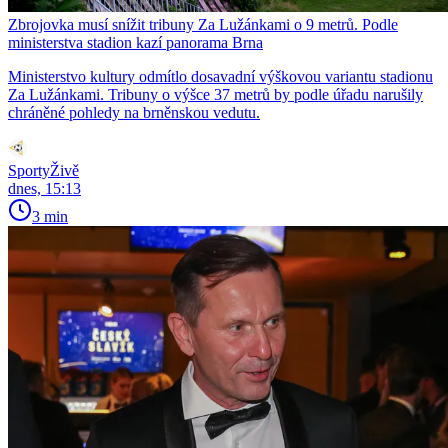
Zbrojovka musí snížit tribuny Za Lužánkami o 9 metrů. Podle
ministerstva stadion kazí panorama Brna
Ministerstvo kultury odmítlo dosavadní výškovou variantu stadionu
Za Lužánkami. Tribuny o výšce 37 metrů by podle úřadu narušily
chráněné pohledy na brněnskou vedutu.
SportyŽivě
dnes, 15:13
3 min