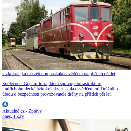
Úzkokolejka má zelenou, získala osvědčení na příštích pět let
Společnost Gepard Infra, která spravuje infrastrukturu
jindřichohradecké úzkokolejky, získala osvědčení od Drážního
úřadu o bezpečnosti provozovatele dráhy na příštích pět let.
Aktuálně.cz - Zprávy
dnes, 15:29