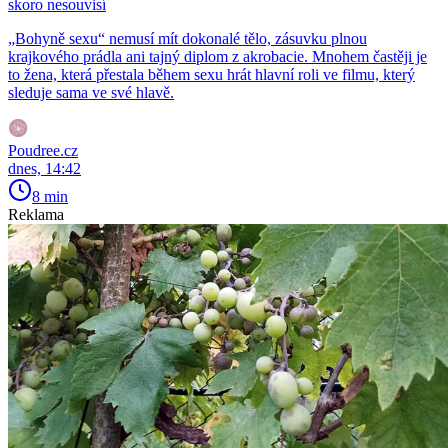
skoro nesouvisí
„Bohyně sexu“ nemusí mít dokonalé tělo, zásuvku plnou
krajkového prádla ani tajný diplom z akrobacie. Mnohem častěji je
to žena, která přestala během sexu hrát hlavní roli ve filmu, který
sleduje sama ve své hlavě.
Poudree.cz
dnes, 14:42
8 min
Reklama