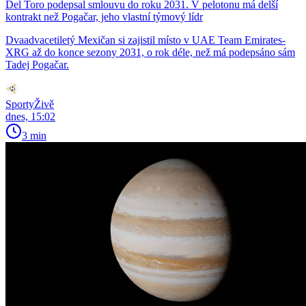
Del Toro podepsal smlouvu do roku 2031. V pelotonu má delší
kontrakt než Pogačar, jeho vlastní týmový lídr
Dvaadvacetiletý Mexičan si zajistil místo v UAE Team Emirates-
XRG až do konce sezony 2031, o rok déle, než má podepsáno sám
Tadej Pogačar.
SportyŽivě
dnes, 15:02
3 min