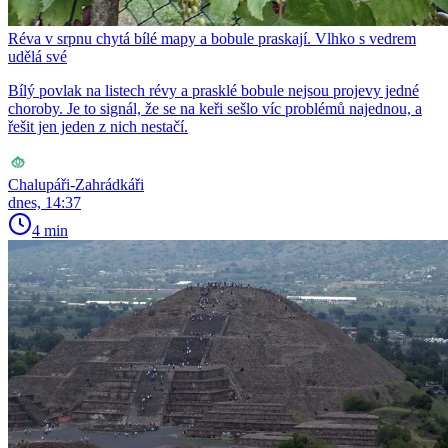
Réva v srpnu chytá bílé mapy a bobule praskají. Vlhko s vedrem
udělá své
Bílý povlak na listech révy a prasklé bobule nejsou projevy jedné
choroby. Je to signál, že se na keři sešlo víc problémů najednou, a
řešit jen jeden z nich nestačí.
Chalupáři-Zahrádkáři
dnes, 14:37
4 min