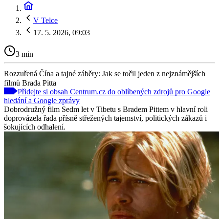
V Telce
17. 5. 2026, 09:03
3 min
Rozzuřená Čína a tajné záběry: Jak se točil jeden z nejznámějších
filmů Brada Pitta
Přidejte si obsah Centrum.cz do oblíbených zdrojů pro Google
hledání a Google zprávy
Dobrodružný film Sedm let v Tibetu s Bradem Pittem v hlavní roli
doprovázela řada přísně střežených tajemství, politických zákazů i
šokujících odhalení.