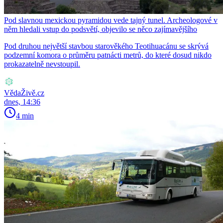
Pod slavnou mexickou pyramidou vede tajný tunel. Archeologové v
něm hledali vstup do podsvětí, objevilo se něco zajímavějšího
Pod druhou největší stavbou starověkého Teotihuacánu se skrývá
podzemní komora o průměru patnácti metrů, do které dosud nikdo
prokazatelně nevstoupil.
VědaŽivě.cz
dnes, 14:36
4 min