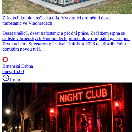
Z šedých krabic umělecká díla. Výtvarníci proměnili deset
trafostanic ve Vinohradech
Deset umělců, deset trafostanic a pět dní práce. Začátkem srpna se
sídliště v brněnských Vinohradech proměnilo v originální galerii pod
širým nebem. Streetartový festival TrafoFest 2026 dal distribučním
domkům novou tvář.
Brněnská Drbna
dnes, 15:00
1 min