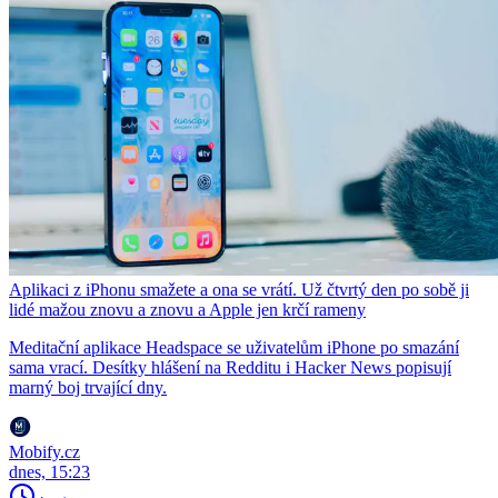
Aplikaci z iPhonu smažete a ona se vrátí. Už čtvrtý den po sobě ji
lidé mažou znovu a znovu a Apple jen krčí rameny
Meditační aplikace Headspace se uživatelům iPhone po smazání
sama vrací. Desítky hlášení na Redditu i Hacker News popisují
marný boj trvající dny.
Mobify.cz
dnes, 15:23