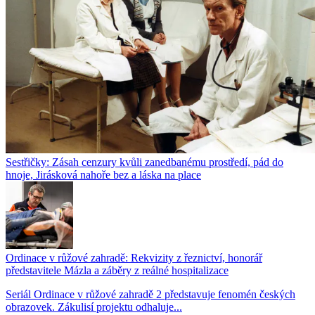
Sestřičky: Zásah cenzury kvůli zanedbanému prostředí, pád do
hnoje, Jirásková nahoře bez a láska na place
Ordinace v růžové zahradě: Rekvizity z řeznictví, honorář
představitele Mázla a záběry z reálné hospitalizace
Seriál Ordinace v růžové zahradě 2 představuje fenomén českých
obrazovek. Zákulisí projektu odhaluje...