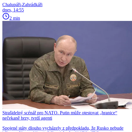
Chalupáři-Zahrádkáři
dnes, 14:55
2 min
Strašidelný scénář pro NATO. Putin může otestovat „hranice“
nečekaně brzy, tvrdí agenti
Spojené státy dlouho vycházely z předpokladu, že Rusko nebude