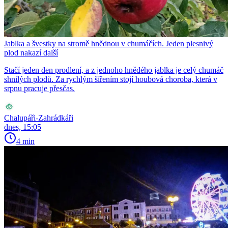
Jablka a švestky na stromě hnědnou v chumáčích. Jeden plesnivý
plod nakazí další
Stačí jeden den prodlení, a z jednoho hnědého jablka je celý chumáč
shnilých plodů. Za rychlým šířením stojí houbová choroba, která v
srpnu pracuje přesčas.
Chalupáři-Zahrádkáři
dnes, 15:05
4 min