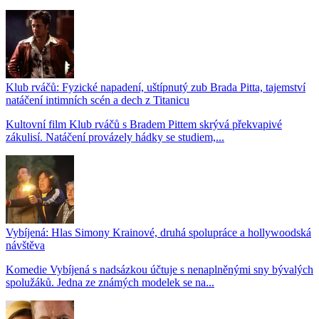
Klub rváčů: Fyzické napadení, uštípnutý zub Brada Pitta, tajemství
natáčení intimních scén a dech z Titanicu
Kultovní film Klub rváčů s Bradem Pittem skrývá překvapivé
zákulisí. Natáčení provázely hádky se studiem,...
Vybíjená: Hlas Simony Krainové, druhá spolupráce a hollywoodská
návštěva
Komedie Vybíjená s nadsázkou účtuje s nenaplněnými sny bývalých
spolužáků. Jedna ze známých modelek se na...