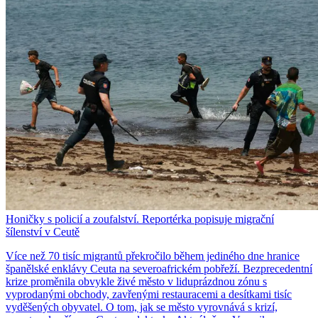
Honičky s policií a zoufalství. Reportérka popisuje migrační
šílenství v Ceutě
Více než 70 tisíc migrantů překročilo během jediného dne hranice
španělské enklávy Ceuta na severoafrickém pobřeží. Bezprecedentní
krize proměnila obvykle živé město v liduprázdnou zónu s
vyprodanými obchody, zavřenými restauracemi a desítkami tisíc
vyděšených obyvatel. O tom, jak se město vyrovnává s krizí,