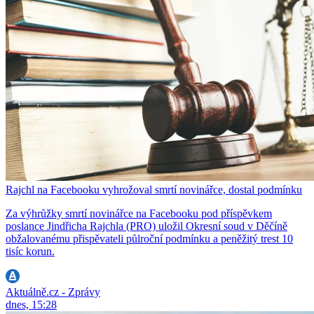
Rajchl na Facebooku vyhrožoval smrtí novinářce, dostal podmínku
Za výhrůžky smrtí novinářce na Facebooku pod příspěvkem
poslance Jindřicha Rajchla (PRO) uložil Okresní soud v Děčíně
obžalovanému přispěvateli půlroční podmínku a peněžitý trest 10
tisíc korun.
Aktuálně.cz - Zprávy
dnes, 15:28