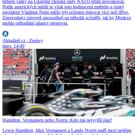
během války na Ukrajině členské státy NATO příliš provokovat.
Podle amerických médií se však toto hodnocení změnilo a ruský
prezident Vladimir Putin může být ochoten riskovat více než dříve.
Zpravodajci zároveň upozorňují na několik scénářů, jak by Moskva
mohla odhodlání aliance otestovat.
Aktuálně.cz - Zprávy
dnes, 14:49
Hamilton, Verstappen nebo Norris: Kdo má nejvyšší plat?
Lewis Hamilton, Max Verstappen a Lando Norris patří mezi nejlépe