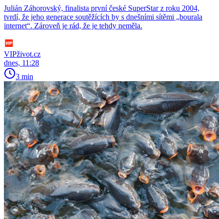
Julián Záhorovský, finalista první české SuperStar z roku 2004,
tvrdí, že jeho generace soutěžících by s dnešními sítěmi „bourala
internet“. Zároveň je rád, že je tehdy neměla.
VIPživot.cz
dnes, 11:28
3 min