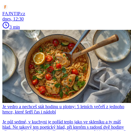
FAJNTIP.cz
dnes, 12:30
3 min
Je vedro a nechceš stát hodinu u plotny: 5 letních večeří z jednoho
hrnce, které šetří čas i nádobí
Je půl sedmé, v kuchyni je pořád teplo jako ve skleníku a ty máš
hlad. Ne takový ten poetický hlad, při kterém s radostí dvě hodiny