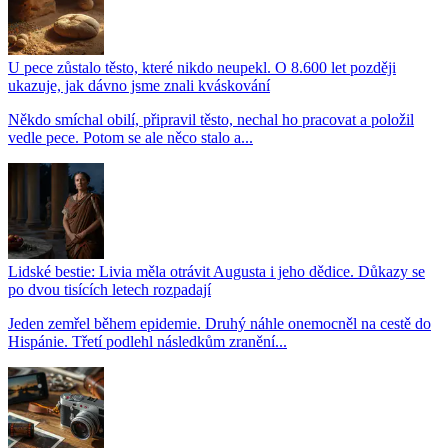
U pece zůstalo těsto, které nikdo neupekl. O 8.600 let později
ukazuje, jak dávno jsme znali kváskování
Někdo smíchal obilí, připravil těsto, nechal ho pracovat a položil
vedle pece. Potom se ale něco stalo a...
Lidské bestie: Livia měla otrávit Augusta i jeho dědice. Důkazy se
po dvou tisících letech rozpadají
Jeden zemřel během epidemie. Druhý náhle onemocněl na cestě do
Hispánie. Třetí podlehl následkům zranění...