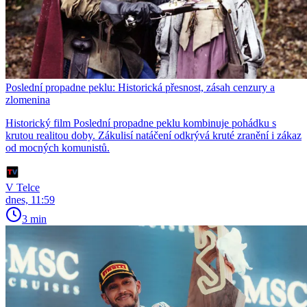
Poslední propadne peklu: Historická přesnost, zásah cenzury a
zlomenina
Historický film Poslední propadne peklu kombinuje pohádku s
krutou realitou doby. Zákulisí natáčení odkrývá kruté zranění i zákaz
od mocných komunistů.
V Telce
dnes, 11:59
3 min