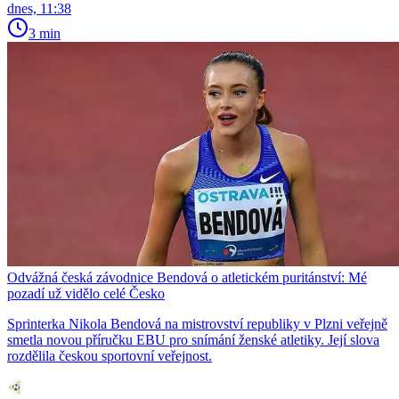
dnes, 11:38
3 min
Odvážná česká závodnice Bendová o atletickém puritánství: Mé
pozadí už vidělo celé Česko
Sprinterka Nikola Bendová na mistrovství republiky v Plzni veřejně
smetla novou příručku EBU pro snímání ženské atletiky. Její slova
rozdělila českou sportovní veřejnost.