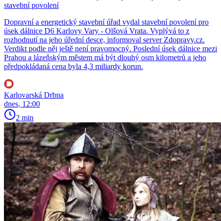
stavební povolení
Dopravní a energetický stavební úřad vydal stavební povolení pro
úsek dálnice D6 Karlovy Vary - Olšová Vrata. Vyplývá to z
rozhodnutí na jeho úřední desce, informoval server Zdopravy.cz.
Verdikt podle něj ještě není pravomocný. Poslední úsek dálnice mezi
Prahou a lázeňským městem má být dlouhý osm kilometrů a jeho
předpokládaná cena byla 4,3 miliardy korun.
Karlovarská Drbna
dnes, 12:00
2 min