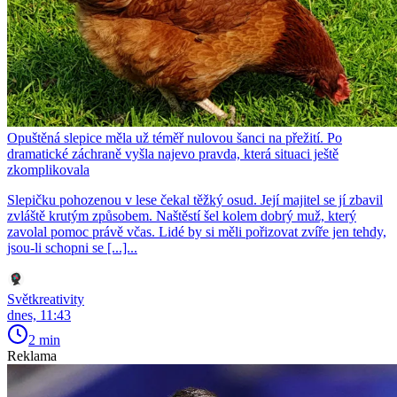
Opuštěná slepice měla už téměř nulovou šanci na přežití. Po
dramatické záchraně vyšla najevo pravda, která situaci ještě
zkomplikovala
Slepičku pohozenou v lese čekal těžký osud. Její majitel se jí zbavil
zvláště krutým způsobem. Naštěstí šel kolem dobrý muž, který
zavolal pomoc právě včas. Lidé by si měli pořizovat zvíře jen tehdy,
jsou-li schopni se [...]...
Světkreativity
dnes, 11:43
2 min
Reklama