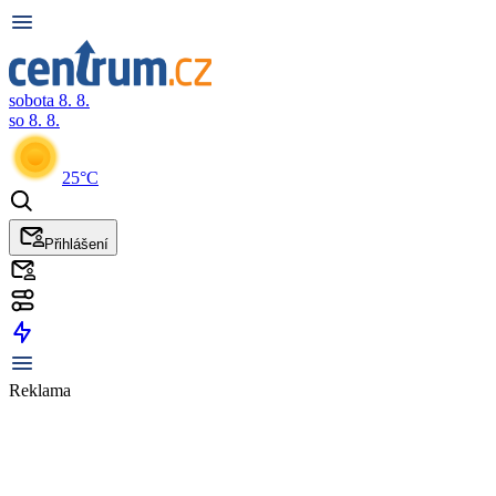
sobota 8. 8.
so 8. 8.
25°C
Přihlášení
Reklama