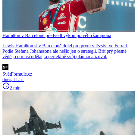
Hamilton v Barceloně předvedl výkon pravého šampiona
Lewis Hamilton si v Barceloně dojel pro první vítězství ve Ferrari.
Podle Stefana Johanssona ale nešlo jen o strategii. Brit prý přesně
věděl, co musí udělat, a perfektně svůj plán zrealizoval.
SvětFormule.cz
dnes, 11:51
2 min