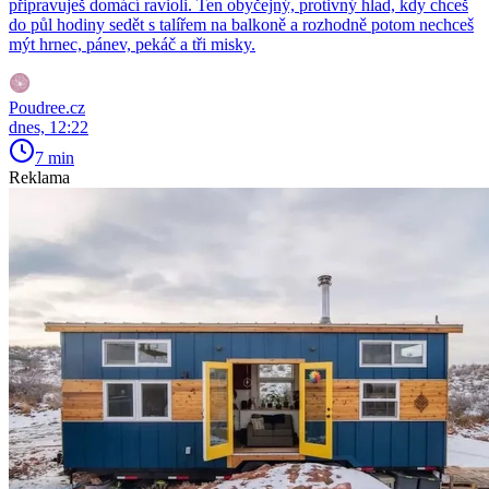
připravuješ domácí ravioli. Ten obyčejný, protivný hlad, kdy chceš
do půl hodiny sedět s talířem na balkoně a rozhodně potom nechceš
mýt hrnec, pánev, pekáč a tři misky.
Poudree.cz
dnes, 12:22
7 min
Reklama