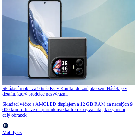
Skládací mobil za 9 tisíc Kč v Kauflandu zní jako sen. Háček je v
detailu, který prodejce nezvýraznil
Skládací véčko s AMOLED displejem a 12 GB RAM za necelých 9
000 korun. Jenže na produktové kartě se skrývá údaj, který mění
celý obrázek.
Mobify.cz