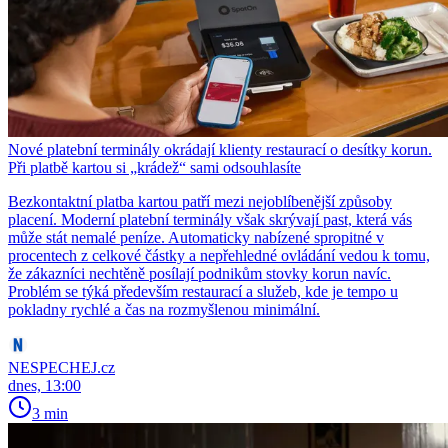
Nové platební terminály okrádají klienty restaurací o desítky korun.
Při platbě kartou si „krádež“ sami odsouhlasíte
Bezkontaktní platba kartou patří mezi nejoblíbenější způsoby
placení. Moderní platební terminály však skrývají past, která vás
může stát nemalé peníze. Automaticky nabízené spropitné v
procentech z celkové částky a nepřehledné ovládání vedou k tomu,
že zákazníci nechtěně posílají podnikům stovky korun navíc.
Problém se týká především restaurací a služeb, kde je tempo u
pokladny rychlé a čas na rozmyšlenou minimální.
NESPECHEJ.cz
dnes, 13:00
3 min