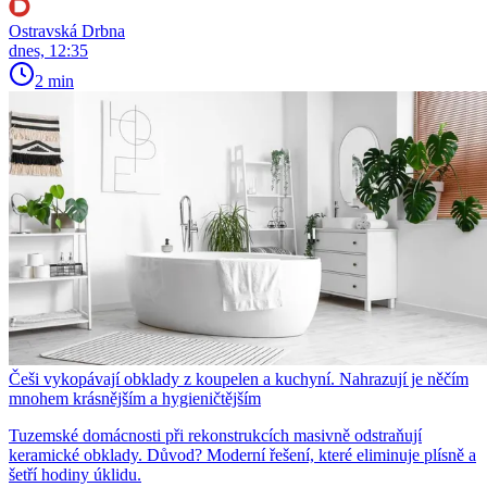
Ostravská Drbna
dnes, 12:35
2 min
Češi vykopávají obklady z koupelen a kuchyní. Nahrazují je něčím
mnohem krásnějším a hygieničtějším
Tuzemské domácnosti při rekonstrukcích masivně odstraňují
keramické obklady. Důvod? Moderní řešení, které eliminuje plísně a
šetří hodiny úklidu.