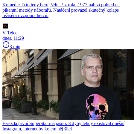
Komedie Já to tedy beru, šéfe...! z roku 1977 nabízí pohled na
pikantní metody náborářů. Natáčení provázel skutečný kolaps
režiséra i vzpoura herců.
V Telce
dnes, 11:29
3 min
Hvězda první SuperStar má jasno: Kdyby tehdy existoval dnešní
Instagram, internet by kolem něj šílel