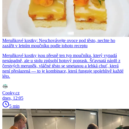
Meruňkové kostky: Neschovávejte ovoce pod těsto, nechte ho
zazářit v letním moučníku podle tohoto receptu
Meruňkové kostky jsou přesně ten typ moučníku, který vypadá
nenápadně, ale u stolu způsobí hotový poprask. Šťavnatá náplň z
čerstvých meruněk, vláčné těsto se smetanou a lehká chuť, která
není přeslazená — to je kombinace, která funguje spolehlivě každé
léto.
Cooky.cz
dnes, 12:05
5 min