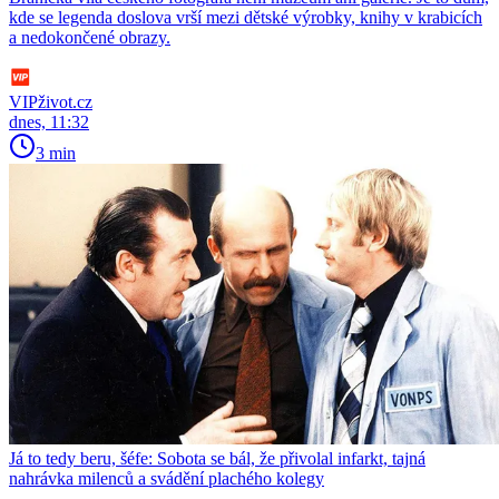
kde se legenda doslova vrší mezi dětské výrobky, knihy v krabicích
a nedokončené obrazy.
VIPživot.cz
dnes, 11:32
3 min
Já to tedy beru, šéfe: Sobota se bál, že přivolal infarkt, tajná
nahrávka milenců a svádění plachého kolegy