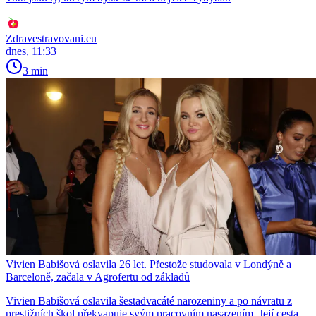
Zdravestravovani.eu
dnes, 11:33
3 min
Vivien Babišová oslavila 26 let. Přestože studovala v Londýně a
Barceloně, začala v Agrofertu od základů
Vivien Babišová oslavila šestadvacáté narozeniny a po návratu z
prestižních škol překvapuje svým pracovním nasazením. Její cesta