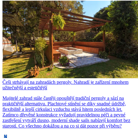
Češi strhávají na zahradách pergoly. Nahradí je zařízení mnohem
užitečnější a estetičtější
Majitelé zahrad stále častěji opouštějí tradiční pergoly a sází na
praktičtější alternativu. Plachtové stínění se díky snadné údržbě,
flexibilitě a lepší cirkulaci vzduchu stává hitem posledních let.
Zatímco dřevěné konstrukce vyžadují pravidelnou péči a pevné
zastřešení vytváří dusno, moderní shade sails nabízejí komfort bez
starostí. Co všechno dokážou a na co si dát pozor při výběru?