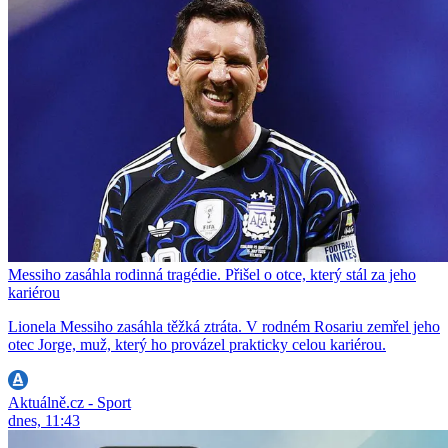
Messiho zasáhla rodinná tragédie. Přišel o otce, který stál za jeho
kariérou
Lionela Messiho zasáhla těžká ztráta. V rodném Rosariu zemřel jeho
otec Jorge, muž, který ho provázel prakticky celou kariérou.
Aktuálně.cz - Sport
dnes, 11:43