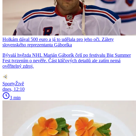
Holkám dával 500 euro a já to udělala pro jeho oči. Zálety
slovenského reprezentanta Gáboríka
Bývalá hvězda NHL Marián Gáborík čelí po festivalu Big Summer
Fest tvrzením o nevěře. Část klíčových detailů ale zatím nemá
ověřitelný zdroj.
SportyŽivě
dnes, 12:10
3 min