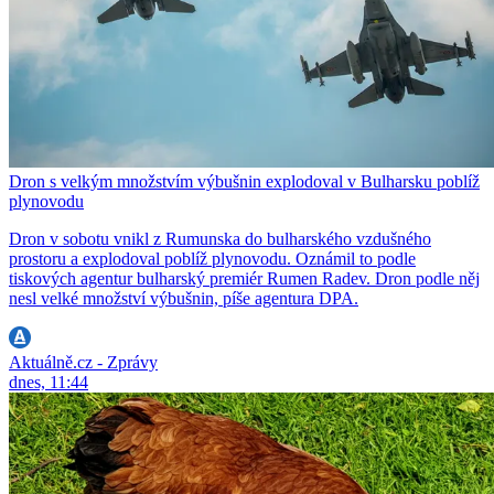
Dron s velkým množstvím výbušnin explodoval v Bulharsku poblíž
plynovodu
Dron v sobotu vnikl z Rumunska do bulharského vzdušného
prostoru a explodoval poblíž plynovodu. Oznámil to podle
tiskových agentur bulharský premiér Rumen Radev. Dron podle něj
nesl velké množství výbušnin, píše agentura DPA.
Aktuálně.cz - Zprávy
dnes, 11:44