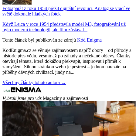
Fotoaparát z roku 1954 přežil digitální revoluci. Analog se vrací ve
světě dokonale hladkých fotek
Když Leica v roce 1954 představila model M3, fotografování už
bylo moderní technologií, ale film zůstával...
Tento článek byl publikován ze zdrojů
Kód Enigma
KodEnigma.cz se věnuje zajímavostem napříč obory – od přírody a
historie přes vědu, vesmír až po záhady a nečekané objevy. Články
otevírají témata, která dokážou překvapit, inspirovat i přimět k
zamyšlení. Silnou stránkou webu je pestrost – jednou narazíte na
příběhy dávných civilizací, jindy na...
Všechny články tohoto autora →
Vybrali jsme pro vás
Magazíny a zajímavosti