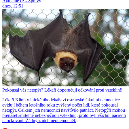
Aktuálně.cz - Zprávy
dnes, 12:51
Pokousal vás netopýr? Lékaři doporučují očkování proti vzteklině
Lékaři Kliniky infekčního lékařství ostravské fakultní nemocnice
evidují během letošního roku zvýšený počet lidí, které pokousal
netopýr. Celkem jich nemocnici navštívilo patnáct. Netopýři mohou
přenášet smrtelně nebezpečnou vzteklinu, proto byli všichni pacienti
naočkováni. Žádný z nich neonemocněl.