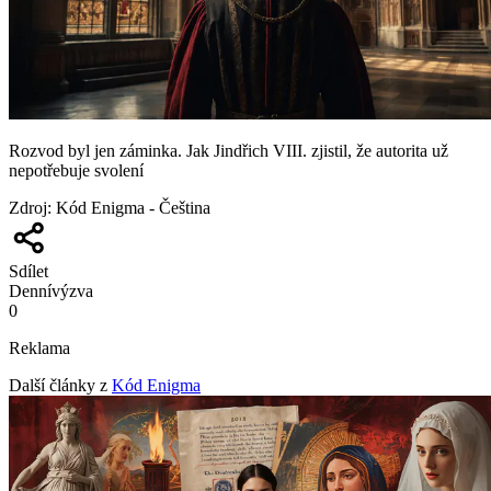
Rozvod byl jen záminka. Jak Jindřich VIII. zjistil, že autorita už
nepotřebuje svolení
Zdroj
:
Kód Enigma - Čeština
Sdílet
Denní
výzva
0
Reklama
Další články z
Kód Enigma