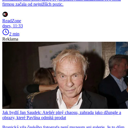
firmou začala od nejnižších pozic.
ReadZone
dnes, 11:33
2 min
Reklama
Jak bydlí Jan Saudek: Ateliér plný chaosu, zahrada jako džungle a
obrazy, které Pavlína odmítá prodat
Branická vila českého fotografa není muzeum ani galerie. Je to dům,