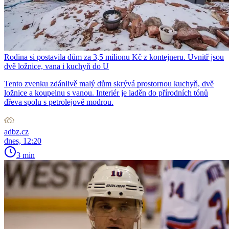
Rodina si postavila dům za 3,5 milionu Kč z kontejneru. Uvnitř jsou
dvě ložnice, vana i kuchyň do U
Tento zvenku zdánlivě malý dům skrývá prostornou kuchyň, dvě
ložnice a koupelnu s vanou. Interiér je laděn do přírodních tónů
dřeva spolu s petrolejově modrou.
adbz.cz
dnes, 12:20
3 min