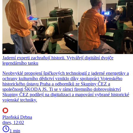
Jaderní experti zachraňují historii. Vytvářejí digitální dvojče
legendárního tanku
Neobvyklé propojení špičkových technologií z jaderné energetiky a
ochrany kulturního dědictví vzniklo díky spolupráci Vojenského
historického ústavu Praha a odborníků ze Skupiny ČEZ a
společnosti ŠKODA JS. Ti se v rámci firemního dobrovolnictví
Skupiny ČEZ podílejí na digitalizaci a mapování vybrané historické
vojenské techniky.
Plzeňská Drbna
dnes, 12:02
1 min