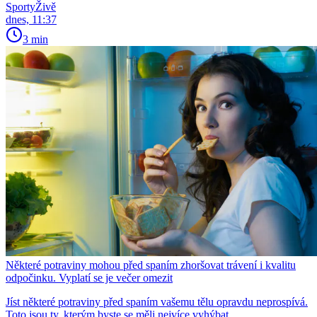
SportyŽivě
dnes, 11:37
3 min
Některé potraviny mohou před spaním zhoršovat trávení i kvalitu
odpočinku. Vyplatí se je večer omezit
Jíst některé potraviny před spaním vašemu tělu opravdu neprospívá.
Toto jsou ty, kterým byste se měli nejvíce vyhýbat.