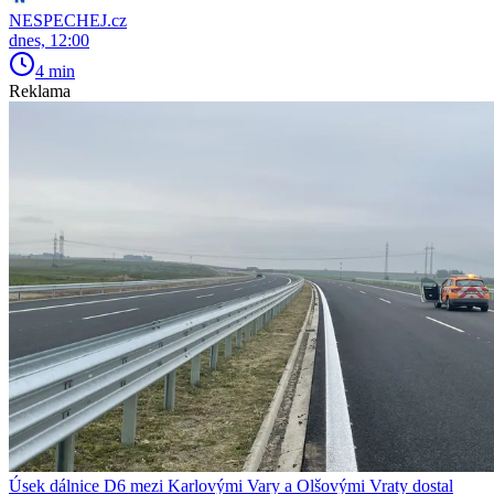
NESPECHEJ.cz
dnes, 12:00
4 min
Reklama
Úsek dálnice D6 mezi Karlovými Vary a Olšovými Vraty dostal