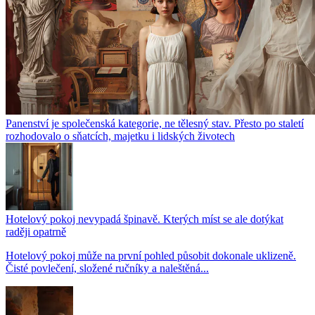
Panenství je společenská kategorie, ne tělesný stav. Přesto po staletí
rozhodovalo o sňatcích, majetku i lidských životech
Hotelový pokoj nevypadá špinavě. Kterých míst se ale dotýkat
raději opatrně
Hotelový pokoj může na první pohled působit dokonale uklizeně.
Čisté povlečení, složené ručníky a naleštěná...