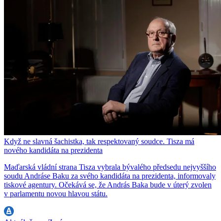
Když ne slavná šachistka, tak respektovaný soudce. Tisza má
nového kandidáta na prezidenta
Maďarská vládní strana Tisza vybrala bývalého předsedu nejvyššího
soudu Andráse Baku za svého kandidáta na prezidenta, informovaly
tiskové agentury. Očekává se, že András Baka bude v úterý zvolen
v parlamentu novou hlavou státu.