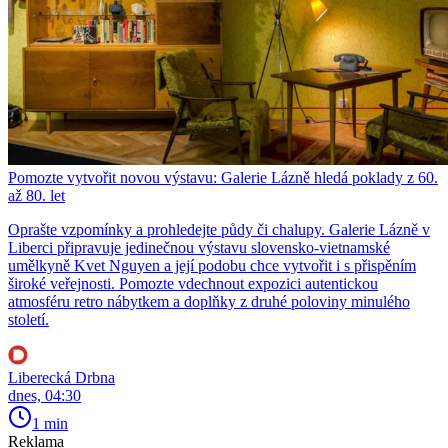
Pomozte vytvořit novou výstavu: Galerie Lázně hledá poklady z 60.
až 80. let
Oprašte vzpomínky a prohledejte půdy či chalupy. Galerie Lázně v
Liberci připravuje jedinečnou výstavu slovensko-vietnamské
umělkyně Kvet Nguyen a její podobu chce vytvořit i s přispěním
široké veřejnosti. Pomozte vdechnout expozici autentickou
atmosféru retro nábytkem a doplňky z druhé poloviny minulého
století.
Liberecká Drbna
dnes, 04:30
1 min
Reklama