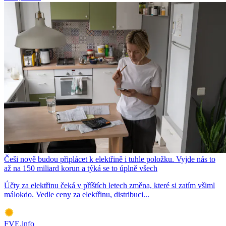
Češi nově budou připlácet k elektřině i tuhle položku. Vyjde nás to
až na 150 miliard korun a týká se to úplně všech
Účty za elektřinu čeká v příštích letech změna, které si zatím všiml
málokdo. Vedle ceny za elektřinu, distribuci...
FVE.info