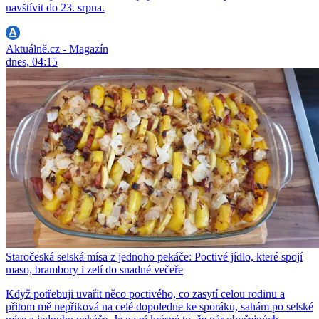
navštívit do 23. srpna.
Aktuálně.cz - Magazín
dnes, 04:15
Staročeská selská mísa z jednoho pekáče: Poctivé jídlo, které spojí
maso, brambory i zelí do snadné večeře
Když potřebuji uvařit něco poctivého, co zasytí celou rodinu a
přitom mě nepřiková na celé dopoledne ke sporáku, sahám po selské