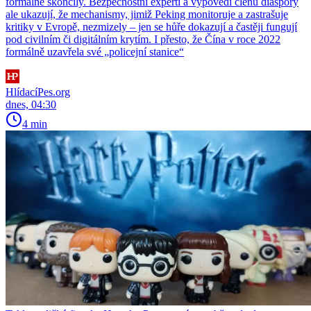
formálně skončily. Bezpečnostní experti a výpovědi členů diaspory
ale ukazují, že mechanismy, jimiž Peking monitoruje a zastrašuje
kritiky v Evropě, nezmizely – jen se hůře dokazují a častěji fungují
pod civilním či digitálním krytím. I přesto, že Čína v roce 2022
formálně uzavřela své „policejní stanice“
HlídacíPes.org
dnes, 04:30
4 min