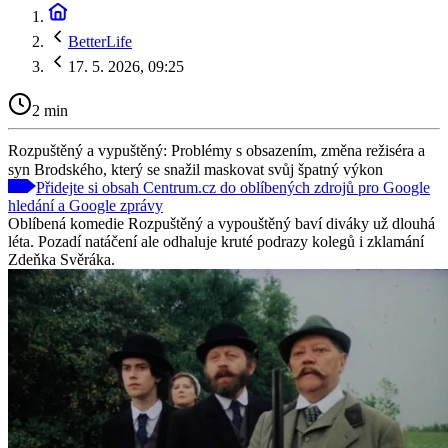
BetterLife
17. 5. 2026, 09:25
2 min
Rozpuštěný a vypuštěný: Problémy s obsazením, změna režiséra a
syn Brodského, který se snažil maskovat svůj špatný výkon
Přidejte si obsah Centrum.cz do oblíbených zdrojů pro Google
hledání a Google zprávy
Oblíbená komedie Rozpuštěný a vypouštěný baví diváky už dlouhá
léta. Pozadí natáčení ale odhaluje kruté podrazy kolegů i zklamání
Zdeňka Svěráka.