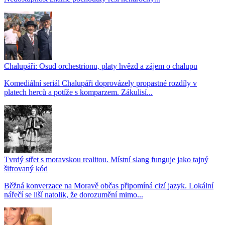
Chalupáři: Osud orchestrionu, platy hvězd a zájem o chalupu
Komediální seriál Chalupáři doprovázely propastné rozdíly v
platech herců a potíže s komparzem. Zákulisí...
Tvrdý střet s moravskou realitou. Místní slang funguje jako tajný
šifrovaný kód
Běžná konverzace na Moravě občas připomíná cizí jazyk. Lokální
nářečí se liší natolik, že dorozumění mimo...