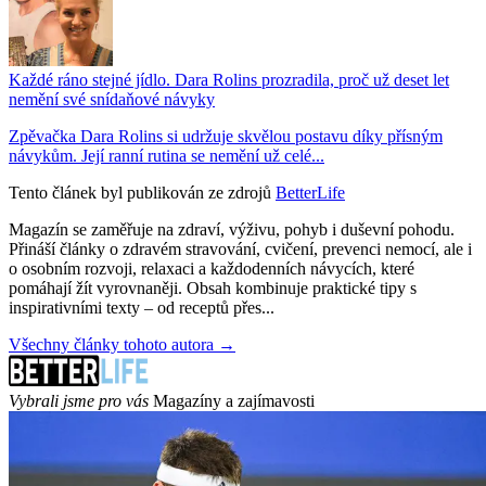
Každé ráno stejné jídlo. Dara Rolins prozradila, proč už deset let
nemění své snídaňové návyky
Zpěvačka Dara Rolins si udržuje skvělou postavu díky přísným
návykům. Její ranní rutina se nemění už celé...
Tento článek byl publikován ze zdrojů
BetterLife
Magazín se zaměřuje na zdraví, výživu, pohyb i duševní pohodu.
Přináší články o zdravém stravování, cvičení, prevenci nemocí, ale i
o osobním rozvoji, relaxaci a každodenních návycích, které
pomáhají žít vyrovnaněji. Obsah kombinuje praktické tipy s
inspirativními texty – od receptů přes...
Všechny články tohoto autora →
Vybrali jsme pro vás
Magazíny a zajímavosti