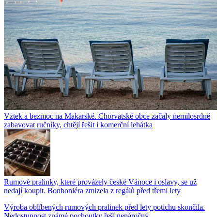
Vztek a bezmoc na Makarské. Chorvatské obce začaly nemilosrdně
zabavovat ručníky, chtějí řešit i komerční lehátka
Rumové pralinky, které provázely české Vánoce i oslavy, se už
nedají koupit. Bonboniéra zmizela z regálů před třemi lety
Výroba oblíbených rumových pralinek před lety potichu skončila.
Nedostupnost známé pochoutky řeší nenáročný...