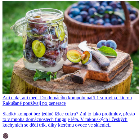
Ani cukr, ani med. Do domácího kompotu patří 1 surovina, kterou
Rakušané používají po generace
Sladký kompot bez jediné lžíce cukru? Zní to jako protimluv, přesto
to v mnoha domácnostech funguje léta. V rakouských i českých
kuchyních se dědí trik, díky kterému ovoce ve sklenici...