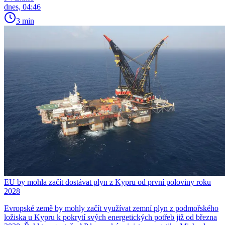
dnes, 04:46
3 min
EU by mohla začít dostávat plyn z Kypru od první poloviny roku
2028
Evropské země by mohly začít využívat zemní plyn z podmořského
ložiska u Kypru k pokrytí svých energetických potřeb již od března