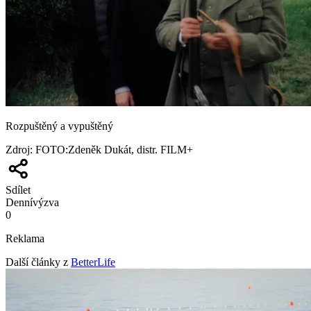
Rozpuštěný a vypuštěný
Zdroj
:
FOTO:Zdeněk Dukát, distr. FILM+
Sdílet
Denní
výzva
0
Reklama
Další články z
BetterLife