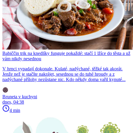
Babiččin trik na knedlíky funguje pokaždé: stačí 1 lžíce do těsta a už
vám nikdy nesednou
V hrnci vypadají dokonale. Kulaté, nadýchané, těžké tak akorát.
Jenže než je stačíte nakrájet, sesednou se do tuhé hroudy a z
nadýchané přílohy nezůstane nic. Kdo někdy doma vařil kynuté...
Bruneta v kuchyni
dnes, 04:38
4 min