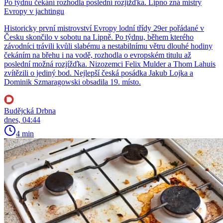
Po týdnu čekání rozhodla poslední rozjížďka. Lipno zná mistry
Evropy v jachtingu
Historicky první mistrovství Evropy lodní třídy 29er pořádané v
Česku skončilo v sobotu na Lipně. Po týdnu, během kterého
závodníci trávili kvůli slabému a nestabilnímu větru dlouhé hodiny
čekáním na břehu i na vodě, rozhodla o evropském titulu až
poslední možná rozjížďka. Nizozemci Felix Mulder a Thom Lahuis
zvítězili o jediný bod. Nejlepší česká posádka Jakub Lojka a
Dominik Szmaragowski obsadila 19. místo.
Budějcká Drbna
dnes, 04:44
4 min