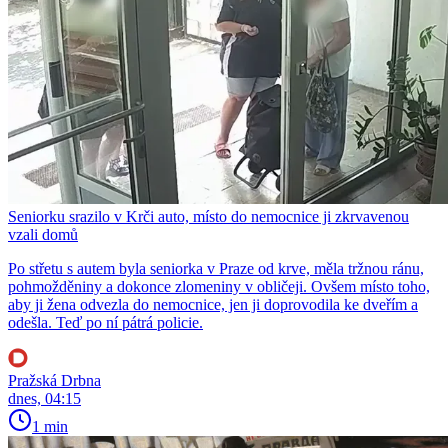
Seniorku srazilo v Krči auto, místo do nemocnice ji zkrvavenou
vzali domů
Po střetu s autem byla seniorka v Praze od krve, měla tržnou ránu,
pohmožděniny a dokonce zlomeniny v obličeji. Ovšem místo toho,
aby ji žena odvezla do nemocnice, jen ji doprovodila ke dveřím a
odešla. Teď po ní pátrá policie.
Pražská Drbna
dnes, 04:15
1 min