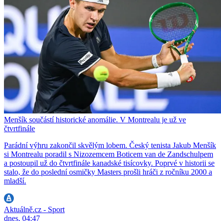
Menšík součástí historické anomálie. V Montrealu je už ve
čtvrtfinále
Parádní výhru zakončil skvělým lobem. Český tenista Jakub Menšík
si Montrealu poradil s Nizozemcem Boticem van de Zandschulpem
a postoupil už do čtvrtfinále kanadské tisícovky. Poprvé v historii se
stalo, že do poslední osmičky Masters prošli hráči z ročníku 2000 a
mladší.
Aktuálně.cz - Sport
dnes, 04:47