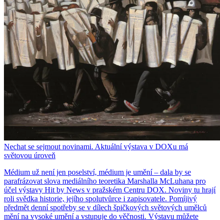
Nechat se sejmout novinami. Aktuální výstava v DOXu má
světovou úroveň
Médium už není jen poselství, médium je umění – dala by se
parafrázovat slova mediálního teoretika Marshalla McLuhana pro
účel výstavy Hit by News v pražském Centru DOX. Noviny tu hrají
roli svědka historie, jejího spolutvůrce i zapisovatele. Pomíjivý
předmět denní spotřeby se v dílech špičkových světových umělců
mění na vysoké umění a vstupuje do věčnosti. Výstavu můžete