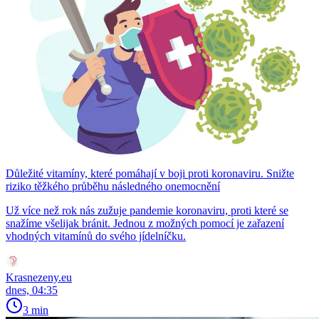
Důležité vitamíny, které pomáhají v boji proti koronaviru. Snižte
riziko těžkého průběhu následného onemocnění
Už více než rok nás zužuje pandemie koronaviru, proti které se
snažíme všelijak bránit. Jednou z možných pomocí je zařazení
vhodných vitamínů do svého jídelníčku.
Krasnezeny.eu
dnes, 04:35
3 min