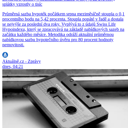
splátky vzrostly o tisíc
Průměrná sazba hypoték počátkem srpna meziměsíčně stoupla o 0,1
procentního bodu na 5,42 procenta. Stoupla popáté v řadě a dostala
se nejvýše za poslední dva roky. Vyplývá to z údajů Swiss Life
Hypoindexu, který se zpracovává na základě nabídkových sazeb na
začátku každého měsíce. Metodika odráží aktuální průměrnou
nabídkovou sazbu hypotečního úvěru pro 80 procent hodnoty
nemovitosti.
Aktuálně.cz - Zprávy
dnes, 04:21