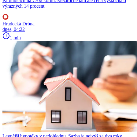
Pardubicích na 7706 korun. Meziročně tam ale cena vyskočila o
výrazných 14 procent.
Hradecká Drbna
dnes, 04:22
1 min
Levnější hypotéky v nedohlednu. Sazba je nejvýš za dva roky,