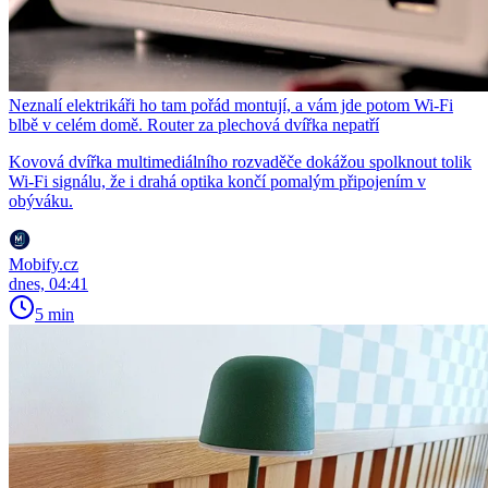
Neznalí elektrikáři ho tam pořád montují, a vám jde potom Wi-Fi
blbě v celém domě. Router za plechová dvířka nepatří
Kovová dvířka multimediálního rozvaděče dokážou spolknout tolik
Wi-Fi signálu, že i drahá optika končí pomalým připojením v
obýváku.
Mobify.cz
dnes, 04:41
5 min