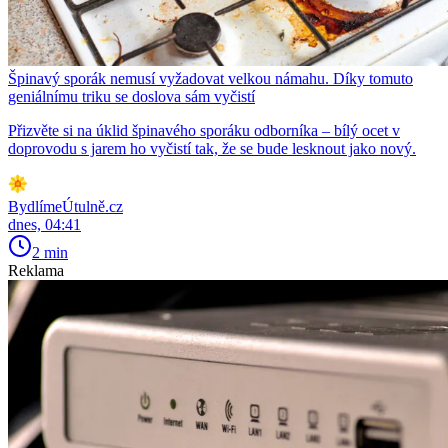
Špinavý sporák nemusí vyžadovat velkou námahu. Díky tomuto
geniálnímu triku se doslova sám vyčistí
Přizvěte si na úklid špinavého sporáku odborníka – bílý ocet v
doprovodu s jarem ho vyčistí tak, že se bude lesknout jako nový.
BydlímeÚtulně.cz
dnes, 04:41
2 min
Reklama