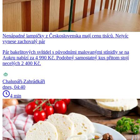
Nenápadné lampičky z Československa mají cenu tisíců. Nejvíc
vynese zachovalý pár
Pár bakelitových svítidel s původními malovanými stínidly se na
Aukru nabízí za 4 990 Kč. Podobný samostatný kus přitom stojí
necelých 2 400 Kč.
Chalupáři-Zahrádkáři
dnes, 04:40
4 min