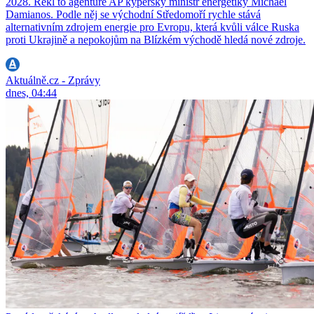
2028. Řekl to agentuře AP kyperský ministr energetiky Michael
Damianos. Podle něj se východní Středomoří rychle stává
alternativním zdrojem energie pro Evropu, která kvůli válce Ruska
proti Ukrajině a nepokojům na Blízkém východě hledá nové zdroje.
Aktuálně.cz - Zprávy
dnes, 04:44