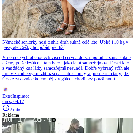
Německé seniorky nosí tenhle druh sukně celé léto. Ubírá i 10 kg v
pase, ale Češky ho pořád přehlíží
V německých obchodech visí od června do září pořád ta samá sukně
a ženy po šedesátce ji tam berou jako letní samozřejmost. Deset kilo
z vás žádný kus látky samozřejmě nesundá. Dobře vybraný střih ale
umí v zrcadle vykouzlit užší pas a delší nohy, a přesně o to tady jde.
České zákaznice kolem něj v regálech chodí bez povšimnutí.
ExtraInspirace
dnes, 04:17
2 min
Reklama