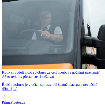
Kolik si vydělá řidič autobusu za celý měsíc i s nočními směnami?
Až to uvidíte, přestanete si stěžovat
Řidič autobusu je v očích spousty lidí špatně placená a nevděčná
dřina. […]
PrimaProstor.cz