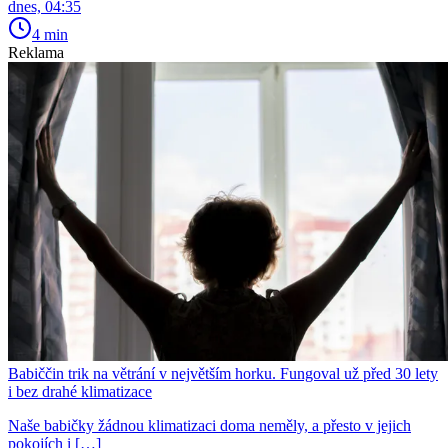
dnes, 04:35
4 min
Reklama
Babiččin trik na větrání v největším horku. Fungoval už před 30 lety
i bez drahé klimatizace
Naše babičky žádnou klimatizaci doma neměly, a přesto v jejich
pokojích i […]