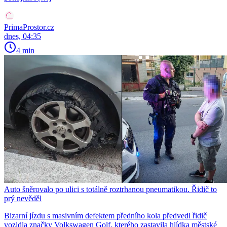
PrimaProstor.cz
dnes, 04:35
4 min
Auto šněrovalo po ulici s totálně roztrhanou pneumatikou. Řidič to
prý nevěděl
Bizarní jízdu s masivním defektem předního kola předvedl řidič
vozidla značky Volkswagen Golf, kterého zastavila hlídka městské