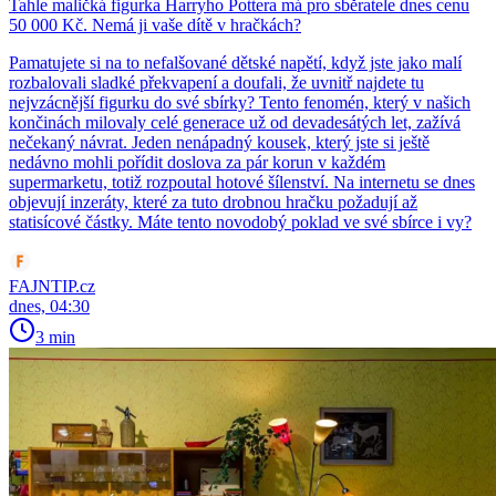
Tahle maličká figurka Harryho Pottera má pro sběratele dnes cenu
50 000 Kč. Nemá ji vaše dítě v hračkách?
Pamatujete si na to nefalšované dětské napětí, když jste jako malí
rozbalovali sladké překvapení a doufali, že uvnitř najdete tu
nejvzácnější figurku do své sbírky? Tento fenomén, který v našich
končinách milovaly celé generace už od devadesátých let, zažívá
nečekaný návrat. Jeden nenápadný kousek, který jste si ještě
nedávno mohli pořídit doslova za pár korun v každém
supermarketu, totiž rozpoutal hotové šílenství. Na internetu se dnes
objevují inzeráty, které za tuto drobnou hračku požadují až
statisícové částky. Máte tento novodobý poklad ve své sbírce i vy?
FAJNTIP.cz
dnes, 04:30
3 min