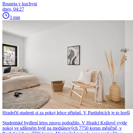
Bruneta v kuchyni
dnes, 04:27
3 min
Hradečtí studenti si za pokoj lehce připlatí. V Pardubicích je to horší
Studentské bydlení letos znovu podražilo. V Hradci Králové vyjde
pokoj ve sdíleném bytě na mediánových 7750 korun měsíčně, v