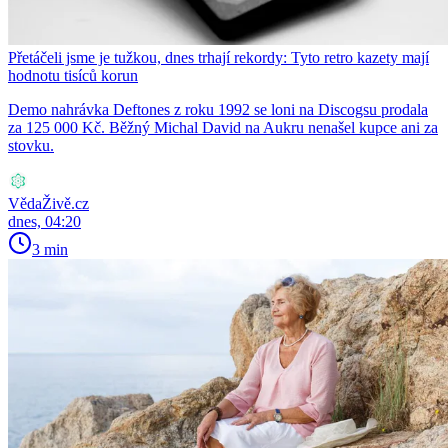
Přetáčeli jsme je tužkou, dnes trhají rekordy: Tyto retro kazety mají
hodnotu tisíců korun
Demo nahrávka Deftones z roku 1992 se loni na Discogsu prodala
za 125 000 Kč. Běžný Michal David na Aukru nenašel kupce ani za
stovku.
VědaŽivě.cz
dnes, 04:20
3 min