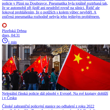
policie v Plzni na Doubravce. Pneumatika byla totálně roztrhaná tak,
že se automobil při jízdě ani neudržel rovně na silnici. Řidič ale
šokoval prohlášením, že o potížích s kolem vůbec nevěděl. A
zničená pneumatika rozhodně nebyla jeho jediným problémem.
Plzeňská Drbna
dnes, 04:31
1 min
Nelegální čínská policie dál působí v Evropě. Na své krajany dohlíží
i v Česku
Čínské zahraniční policejní stanice po odhalení z roku 2022