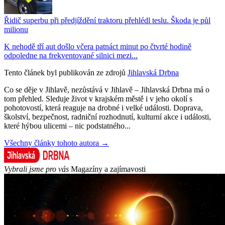
Řidič superbu při předjíždění traktoru přehlédl teslu. Škoda je půl
milionu
K nehodě tří aut došlo včera patnáct minut po čtvrté hodině
odpoledne na frekventované silnici mezi...
Tento článek byl publikován ze zdrojů
Jihlavská Drbna
Co se děje v Jihlavě, nezůstává v Jihlavě – Jihlavská Drbna má o
tom přehled. Sleduje život v krajském městě i v jeho okolí s
pohotovostí, která reaguje na drobné i velké události. Doprava,
školství, bezpečnost, radniční rozhodnutí, kulturní akce i události,
které hýbou ulicemi – nic podstatného...
Všechny články tohoto autora →
Vybrali jsme pro vás
Magazíny a zajímavosti