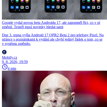
Google vydal novou betu Androidu 17, ale zapomněl říct, co v ní
změnil. Testeři musí novinky hledat sami
Dne 3. srpna vyšla Android 17 QPR2 Beta 2 pro telefony Pixel. Na
stránce s poznámkami k vydání ale chybí jediný řádek o tom, co se
v systému změnilo.
Mobify.cz
9. 8. 2026, 19:59
4 min