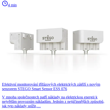
4 min
Efektivní monitorování třífázových elektrických zátěží s novým
senzorem STEGO Smart Sensor ESS 076
V mnoha společnostech patří náklady na elektrickou energii k
největším provozním nákladům. Jedním z nejúčinnějších způsobů,
jak tyto náklady snížit,…