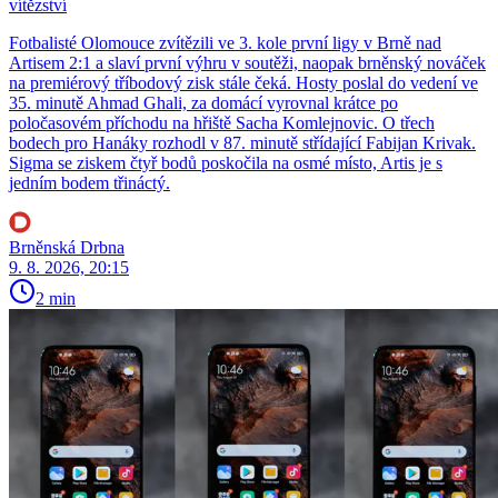
vítězství
Fotbalisté Olomouce zvítězili ve 3. kole první ligy v Brně nad
Artisem 2:1 a slaví první výhru v soutěži, naopak brněnský nováček
na premiérový tříbodový zisk stále čeká. Hosty poslal do vedení ve
35. minutě Ahmad Ghali, za domácí vyrovnal krátce po
poločasovém příchodu na hřiště Sacha Komlejnovic. O třech
bodech pro Hanáky rozhodl v 87. minutě střídající Fabijan Krivak.
Sigma se ziskem čtyř bodů poskočila na osmé místo, Artis je s
jedním bodem třináctý.
Brněnská Drbna
9. 8. 2026, 20:15
2 min