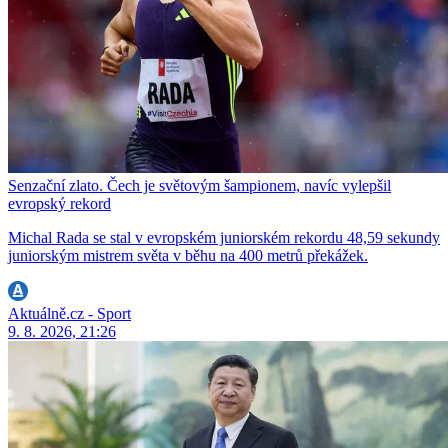
Senzační zlato. Čech je světovým šampionem, navíc vylepšil
evropský rekord
Michal Rada se stal v evropském juniorském rekordu 48,59 sekundy
juniorským mistrem světa v běhu na 400 metrů překážek.
Aktuálně.cz - Sport
9. 8. 2026, 21:26