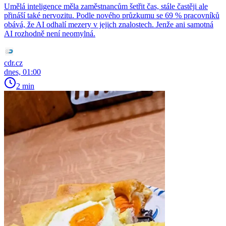
Umělá inteligence měla zaměstnancům šetřit čas, stále častěji ale
přináší také nervozitu. Podle nového průzkumu se 69 % pracovníků
obává, že AI odhalí mezery v jejich znalostech. Jenže ani samotná
AI rozhodně není neomylná.
cdr.cz
dnes, 01:00
2 min