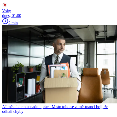
Volty
dnes, 01:00
2 min
AI měla lidem usnadnit práci. Místo toho se zaměstnanci bojí, že
odhalí chyby