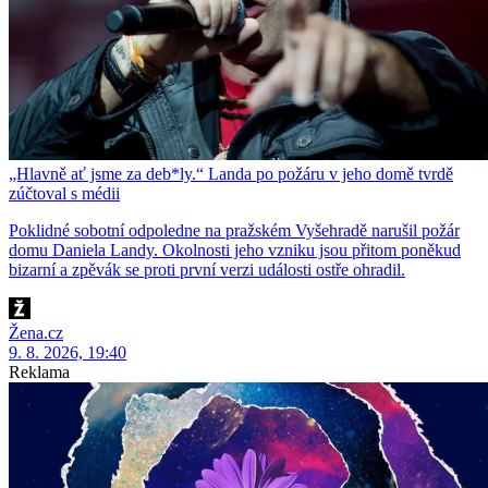
„Hlavně ať jsme za deb*ly.“ Landa po požáru v jeho domě tvrdě
zúčtoval s médii
Poklidné sobotní odpoledne na pražském Vyšehradě narušil požár
domu Daniela Landy. Okolnosti jeho vzniku jsou přitom poněkud
bizarní a zpěvák se proti první verzi události ostře ohradil.
Žena.cz
9. 8. 2026, 19:40
Reklama