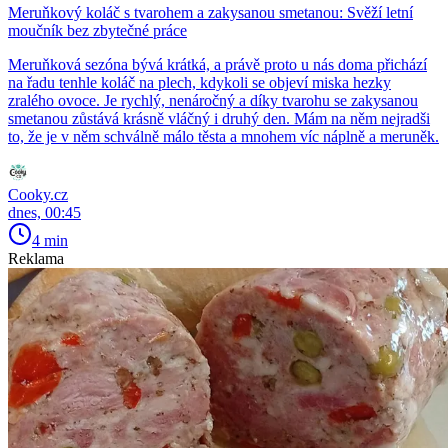
Meruňkový koláč s tvarohem a zakysanou smetanou: Svěží letní
moučník bez zbytečné práce
Meruňková sezóna bývá krátká, a právě proto u nás doma přichází
na řadu tenhle koláč na plech, kdykoli se objeví miska hezky
zralého ovoce. Je rychlý, nenáročný a díky tvarohu se zakysanou
smetanou zůstává krásně vláčný i druhý den. Mám na něm nejradši
to, že je v něm schválně málo těsta a mnohem víc náplně a meruněk.
Cooky.cz
dnes, 00:45
4 min
Reklama