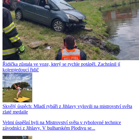
Řidička zůstala ve voze, který se rychle potápěl. Zachránil jí
kolemjedoucí řidič
Skvělý úspěch: Mladí rybáři z Jihlavy vylovili na mistrovství světa
zlaté medaile
Velmi úspěšní byli na Mistrovství světa v rybolovné technice
závodníci z Jihlavy. V bulharském Plodivu se...