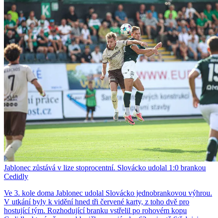
Jablonec zůstává v lize stoprocentní. Slovácko udolal 1:0 brankou
Cedidly
Ve 3. kole doma Jablonec udolal Slovácko jednobrankovou výhrou.
V utkání byly k vidění hned tři červené karty, z toho dvě pro
hostující tým. Rozhodující branku vstřelil po rohovém kopu