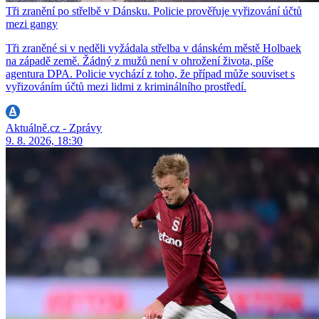
Tři zranění po střelbě v Dánsku. Policie prověřuje vyřizování účtů
mezi gangy
Tři zraněné si v neděli vyžádala střelba v dánském městě Holbaek
na západě země. Žádný z mužů není v ohrožení života, píše
agentura DPA. Policie vychází z toho, že případ může souviset s
vyřizováním účtů mezi lidmi z kriminálního prostředí.
Aktuálně.cz - Zprávy
9. 8. 2026, 18:30