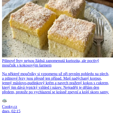
Pilinové řezy nejsou žádná zapomenutá kuriozita, ale poctivý
moučník s kokosovým šarmem
Na některé moučníky si vzpomenu už při prvním pohledu na plech,
a pilinové řezy jsou přesně ten případ. Mají nadýchaný korpus,
jemný máslovo-pudinkový krém a navrch pražený kokos s cukrem,
který jim dává typický vzhled i název. Nejraději je dělám den
předem, protože po vychlazení se krásně zpevní a krájí skoro samy.
Cooky.cz
dnes, 02:15