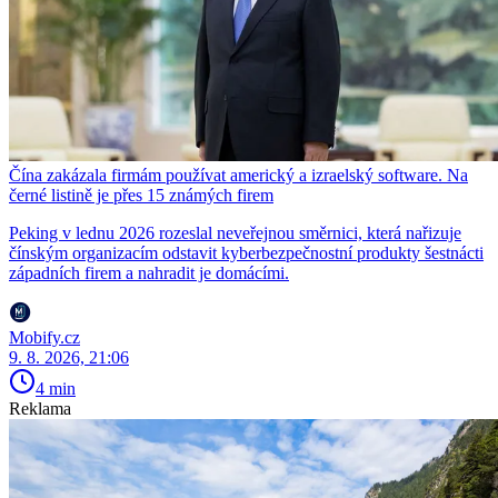
Čína zakázala firmám používat americký a izraelský software. Na
černé listině je přes 15 známých firem
Peking v lednu 2026 rozeslal neveřejnou směrnici, která nařizuje
čínským organizacím odstavit kyberbezpečnostní produkty šestnácti
západních firem a nahradit je domácími.
Mobify.cz
9. 8. 2026, 21:06
4 min
Reklama