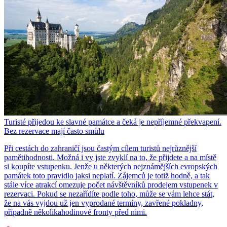
Turisté přijedou ke slavné památce a čeká je nepříjemné překvapení.
Bez rezervace mají často smůlu
Při cestách do zahraničí jsou častým cílem turistů nejrůznější
pamětihodnosti. Možná i vy jste zvyklí na to, že přijdete a na místě
si koupíte vstupenku. Jenže u některých nejznámějších evropských
památek toto pravidlo jaksi neplatí. Zájemců je totiž hodně, a tak
stále více atrakcí omezuje počet návštěvníků prodejem vstupenek v
rezervaci. Pokud se nezařídíte podle toho, může se vám lehce stát,
že na vás vyjdou už jen vyprodané termíny, zavřené pokladny,
případně několikahodinové fronty před nimi.