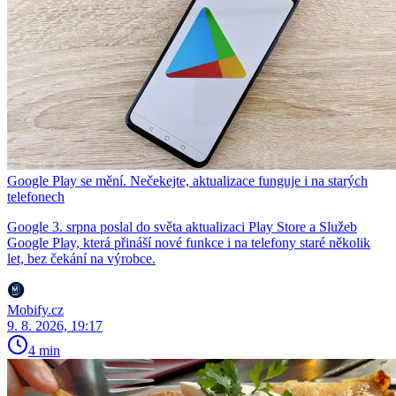
Google Play se mění. Nečekejte, aktualizace funguje i na starých
telefonech
Google 3. srpna poslal do světa aktualizaci Play Store a Služeb
Google Play, která přináší nové funkce i na telefony staré několik
let, bez čekání na výrobce.
Mobify.cz
9. 8. 2026, 19:17
4 min