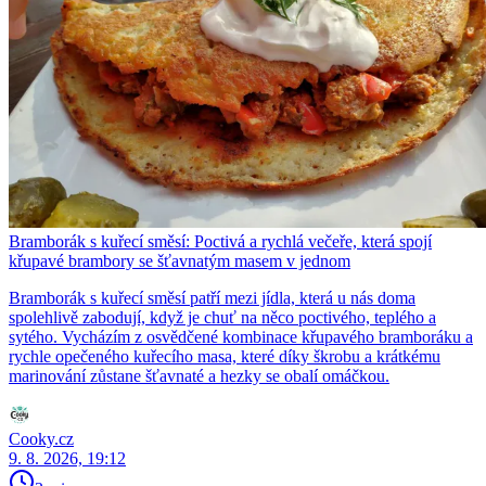
Bramborák s kuřecí směsí: Poctivá a rychlá večeře, která spojí
křupavé brambory se šťavnatým masem v jednom
Bramborák s kuřecí směsí patří mezi jídla, která u nás doma
spolehlivě zabodují, když je chuť na něco poctivého, teplého a
sytého. Vycházím z osvědčené kombinace křupavého bramboráku a
rychle opečeného kuřecího masa, které díky škrobu a krátkému
marinování zůstane šťavnaté a hezky se obalí omáčkou.
Cooky.cz
9. 8. 2026, 19:12