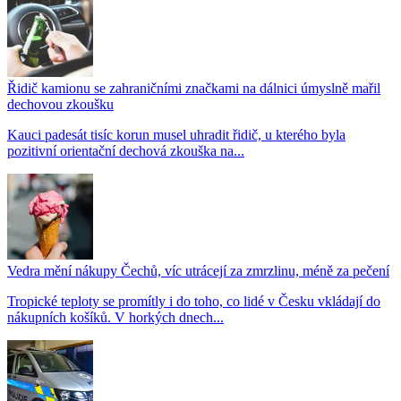
Řidič kamionu se zahraničními značkami na dálnici úmyslně mařil
dechovou zkoušku
Kauci padesát tisíc korun musel uhradit řidič, u kterého byla
pozitivní orientační dechová zkouška na...
Vedra mění nákupy Čechů, víc utrácejí za zmrzlinu, méně za pečení
Tropické teploty se promítly i do toho, co lidé v Česku vkládají do
nákupních košíků. V horkých dnech...