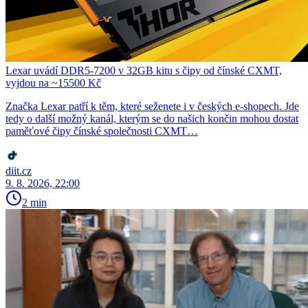
Lexar uvádí DDR5-7200 v 32GB kitu s čipy od čínské CXMT,
vyjdou na ~15500 Kč
Značka Lexar patří k těm, které seženete i v českých e-shopech. Jde
tedy o další možný kanál, kterým se do našich končin mohou dostat
paměťové čipy čínské společnosti CXMT…
diit.cz
9. 8. 2026, 22:00
2 min