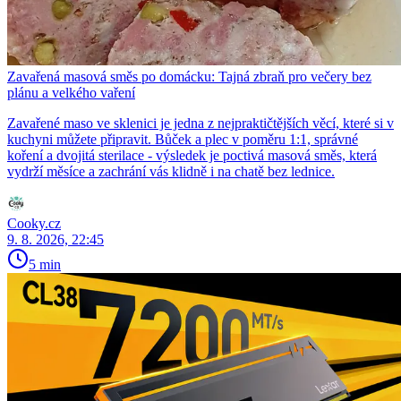
Zavařená masová směs po domácku: Tajná zbraň pro večery bez
plánu a velkého vaření
Zavařené maso ve sklenici je jedna z nejpraktičtějších věcí, které si v
kuchyni můžete připravit. Bůček a plec v poměru 1:1, správné
koření a dvojitá sterilace - výsledek je poctivá masová směs, která
vydrží měsíce a zachrání vás klidně i na chatě bez lednice.
Cooky.cz
9. 8. 2026, 22:45
5 min