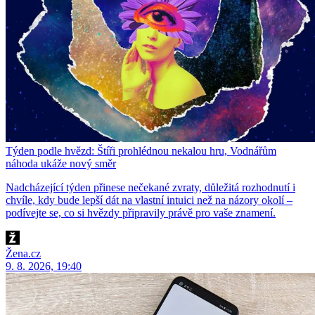
Týden podle hvězd: Štíři prohlédnou nekalou hru, Vodnářům
náhoda ukáže nový směr
Nadcházející týden přinese nečekané zvraty, důležitá rozhodnutí i
chvíle, kdy bude lepší dát na vlastní intuici než na názory okolí –
podívejte se, co si hvězdy připravily právě pro vaše znamení.
Žena.cz
9. 8. 2026, 19:40