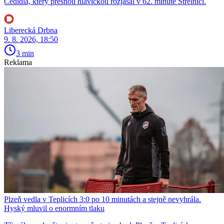
Cedidla, který přesnou hlavičkou rozjásal v 62. minutě Střelnici.
Liberecká Drbna
9. 8. 2026, 18:50
3 min
Reklama
Plzeň vedla v Teplicích 3:0 po 10 minutách a stejně nevyhrála.
Hyský mluvil o enormním tlaku