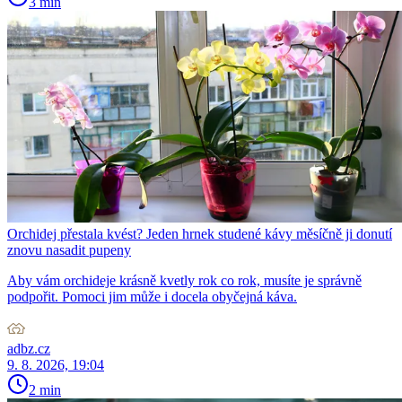
3 min
Orchidej přestala kvést? Jeden hrnek studené kávy měsíčně ji donutí
znovu nasadit pupeny
Aby vám orchideje krásně kvetly rok co rok, musíte je správně
podpořit. Pomoci jim může i docela obyčejná káva.
adbz.cz
9. 8. 2026, 19:04
2 min