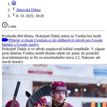
Jihlavská Drbna
8. 10. 2025, 18:20
2 min
Rozhodla třetí třetina. Hokejisté Dukly jedou ze Vsetína bez bodů
Přidejte si obsah Centrum.cz do oblíbených zdrojů pro Google
hledání a Google zprávy
Hokejisté Dukly si ve středu zopakovali loňské semifinále. V zápase
proti silnému Vsetínu neměl dlouho nikdo nic jasné, do poslední
dvacetiminutovky se šlo za nerozhodného stavu 2:2. Nakonec ale
slavili domácí.