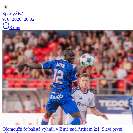
SportyŽivě
9. 8. 2026, 20:32
3 min
Olomoučtí fotbalisté vyhráli v Brně nad Artisem 2:1. Slaví první