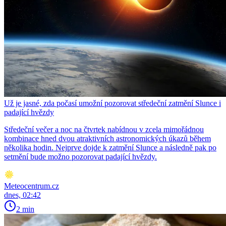
Už je jasné, zda počasí umožní pozorovat středeční zatmění Slunce i
padající hvězdy
Středeční večer a noc na čtvrtek nabídnou v zcela mimořádnou
kombinace hned dvou atraktivních astronomických úkazů během
několika hodin. Nejprve dojde k zatmění Slunce a následně pak po
setmění bude možno pozorovat padající hvězdy.
Meteocentrum.cz
dnes, 02:42
2 min