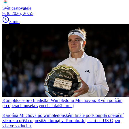
Svět cestovatele
9. 8. 2026, 20:55
3 min
Komplikace pro finalistku Wimbledonu Muchovou. Kvůli potížím
po operaci musela vynechat další turnaj
Karolína Muchová po wimbledonském finále podstoupila operační
zákrok a přišla o prestižní turnaj v Torontu. Její start na US Open
visí ve vzduchu.