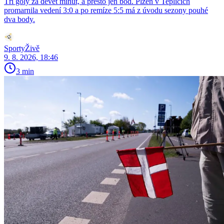
Tři góly za devět minut, a přesto jen bod. Plzeň v Teplicích
promarnila vedení 3:0 a po remíze 5:5 má z úvodu sezony pouhé
dva body.
SportyŽivě
9. 8. 2026, 18:46
3 min