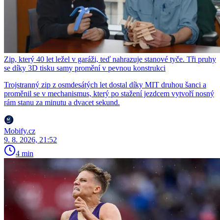
Zip, který 40 let ležel v garáži, teď nahrazuje stanové tyče. Tři pruhy
se díky 3D tisku samy promění v pevnou konstrukci
Trojstranný zip z osmdesátých let dostal díky MIT druhou šanci a
proměnil se v mechanismus, který po stažení jezdcem vytvoří nosný
rám stanu za minutu a dvacet sekund.
Mobify.cz
9. 8. 2026, 21:52
4 min