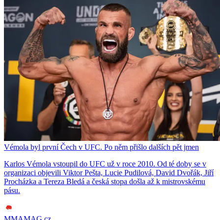
Vémola byl první Čech v UFC. Po něm přišlo dalších pět jmen
Karlos Vémola vstoupil do UFC už v roce 2010. Od té doby se v
organizaci objevili Viktor Pešta, Lucie Pudilová, David Dvořák, Jiří
Procházka a Tereza Bledá a česká stopa došla až k mistrovskému
pásu.
MMAMAG.cz