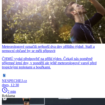
Meteorologové označili nejhorší dva dny příštího týdně. Staří a
nemocní občané by se měli připravit
ČHMÚ vydal předpověď na příští týden. Čekají nás poměrně
příjemné letní dny, v pondělí ale ještě meteorologové varují před
tropickými teplotami a bouřkami.
NESPECHEJ.cz
dnes, 12:30
2 min
Reklama