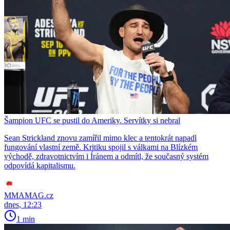
Šampion UFC se pustil do Ameriky. Servítky si nebral
Sean Strickland znovu zamířil mimo klec a tentokrát napadl
fungování vlastní země. Kritiku spojil s válkami na Blízkém
východě, zdravotnictvím i Íránem a odmítl, že současný systém
odpovídá kapitalismu.
MMAMAG.cz
dnes, 12:23
1 min