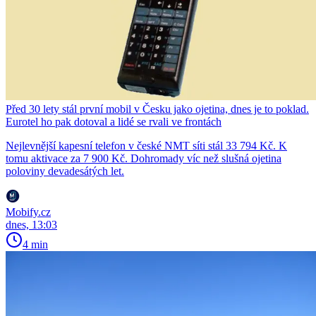
Před 30 lety stál první mobil v Česku jako ojetina, dnes je to poklad.
Eurotel ho pak dotoval a lidé se rvali ve frontách
Nejlevnější kapesní telefon v české NMT síti stál 33 794 Kč. K
tomu aktivace za 7 900 Kč. Dohromady víc než slušná ojetina
poloviny devadesátých let.
Mobify.cz
dnes, 13:03
4 min