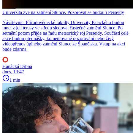
Univerzita zve na zatmění Slunce. Pozorovat se budou i Perseidy
Návštěvníci Přírodovědecké fakulty Univerzity Palackého budou
moci z její terasy ve středu sledovat částečné zatmění Slunce. Po
setmění potom přijde na řadu meteorický roj Perseidy. Součástí celé
akce budou přednášky, komentované pozorování nebo živý
videopřenos úplného zatmění Slunce ze Španělska. Vstup na akci
bude zdarma.
Hanácká Drbna
dnes, 13:47
1 min