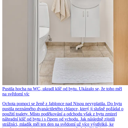
Pustila hocha na WC, ukradl klíč od bytu. Ukázalo se, že toho měl
na svědomí víc
Ochota pomoci se ženě z Jablonce nad Nisou nevyplatila. Do bytu
pustila neznámého dvanáctiletého chlapce, který ji slušně požádal o
použití toalety. Místo poděkování a odchodu však z bytu zmizel
náhradní klíč od bytu i s čipem od vchodu. Jak následně zjistili
strážníci, mladík měl ten den na svědomí už více výstřelků, ke