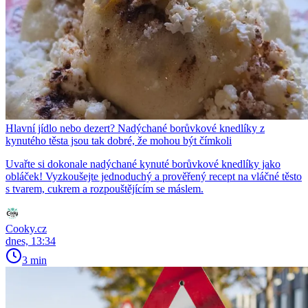
Hlavní jídlo nebo dezert? Nadýchané borůvkové knedlíky z
kynutého těsta jsou tak dobré, že mohou být čímkoli
Uvařte si dokonale nadýchané kynuté borůvkové knedlíky jako
obláček! Vyzkoušejte jednoduchý a prověřený recept na vláčné těsto
s tvarem, cukrem a rozpouštějícím se máslem.
Cooky.cz
dnes, 13:34
3 min