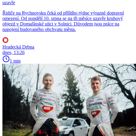
uzavře
Řidiče na Rychnovsku čeká od příštího týdne výrazné dopravní
omezení. Od pondělí 10. srpna se na tři měsíce uzavře kruhový
objezd v Domašínské ulici v Solnici. Důvodem jsou práce na
napojení budovaného obchvatu města.
Hradecká Drbna
dnes, 13:26
1 min