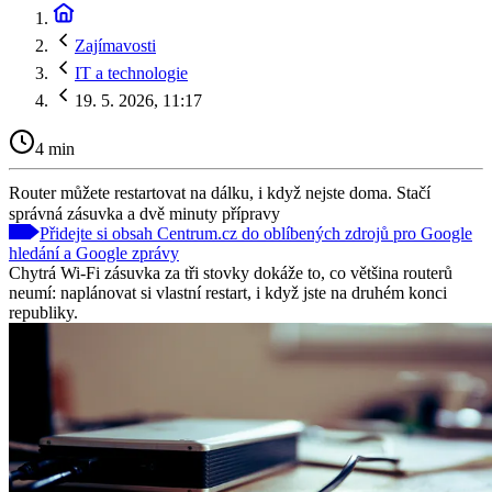
Zajímavosti
IT a technologie
19. 5. 2026, 11:17
4 min
Router můžete restartovat na dálku, i když nejste doma. Stačí
správná zásuvka a dvě minuty přípravy
Přidejte si obsah Centrum.cz do oblíbených zdrojů pro Google
hledání a Google zprávy
Chytrá Wi-Fi zásuvka za tři stovky dokáže to, co většina routerů
neumí: naplánovat si vlastní restart, i když jste na druhém konci
republiky.