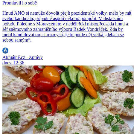
Promluvil i o sobě
Hnutí ANO si nemůže dovolit přejít prezidentské volby, mělo by mít
svého kandidáta, případně aspoň někoho podpořit. V diskusním
pořadu Poledne s Moravcem to v neděli řekl místopředseda hnutí a
šéf sněmovního zahraničního výboru Radek Vondráček. Zda by
mohl kandidovat on, si rozmyslí, je to podle něj velká „debata se
sebou samým“.
Aktuálně.cz - Zprávy
dnes, 12:36