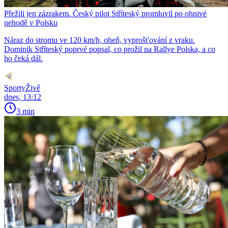
Přežili jen zázrakem. Český pilot Stříteský promluvil po ohnivé
nehodě v Polsku
Náraz do stromu ve 120 km/h, oheň, vyprošťování z vraku.
Dominik Stříteský poprvé popsal, co prožil na Rallye Polska, a co
ho čeká dál.
SportyŽivě
dnes, 13:12
3 min