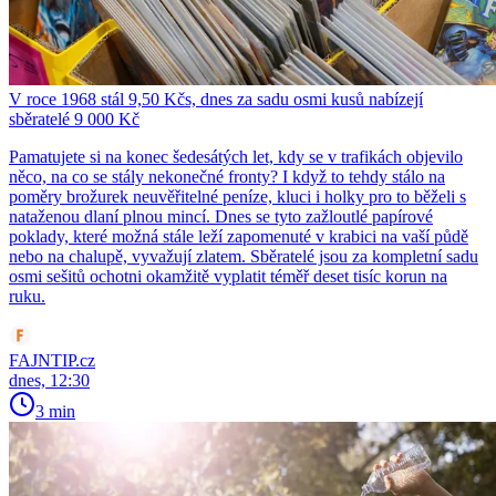
V roce 1968 stál 9,50 Kčs, dnes za sadu osmi kusů nabízejí
sběratelé 9 000 Kč
Pamatujete si na konec šedesátých let, kdy se v trafikách objevilo
něco, na co se stály nekonečné fronty? I když to tehdy stálo na
poměry brožurek neuvěřitelné peníze, kluci i holky pro to běželi s
nataženou dlaní plnou mincí. Dnes se tyto zažloutlé papírové
poklady, které možná stále leží zapomenuté v krabici na vaší půdě
nebo na chalupě, vyvažují zlatem. Sběratelé jsou za kompletní sadu
osmi sešitů ochotni okamžitě vyplatit téměř deset tisíc korun na
ruku.
FAJNTIP.cz
dnes, 12:30
3 min