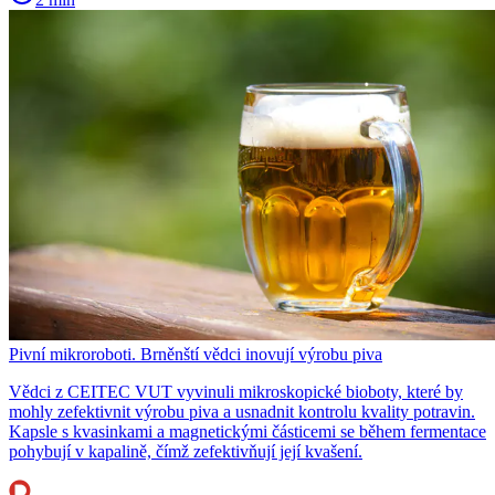
Pivní mikroroboti. Brněnští vědci inovují výrobu piva
Vědci z CEITEC VUT vyvinuli mikroskopické bioboty, které by
mohly zefektivnit výrobu piva a usnadnit kontrolu kvality potravin.
Kapsle s kvasinkami a magnetickými částicemi se během fermentace
pohybují v kapalině, čímž zefektivňují její kvašení.