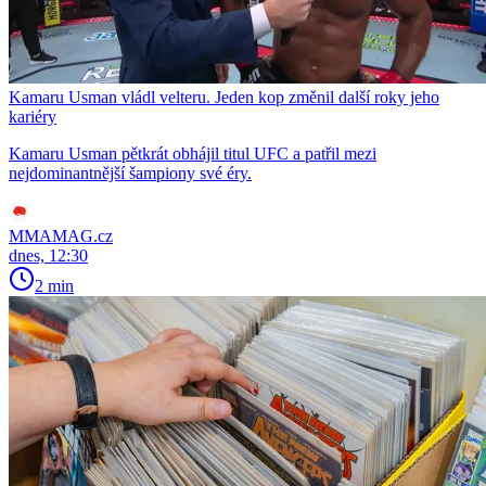
Kamaru Usman vládl velteru. Jeden kop změnil další roky jeho
kariéry
Kamaru Usman pětkrát obhájil titul UFC a patřil mezi
nejdominantnější šampiony své éry.
MMAMAG.cz
dnes, 12:30
2 min