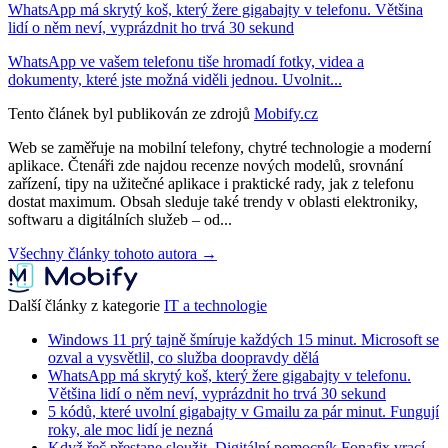
WhatsApp má skrytý koš, který žere gigabajty v telefonu. Většina
lidí o něm neví, vyprázdnit ho trvá 30 sekund
WhatsApp ve vašem telefonu tiše hromadí fotky, videa a
dokumenty, které jste možná viděli jednou. Uvolnit...
Tento článek byl publikován ze zdrojů
Mobify.cz
Web se zaměřuje na mobilní telefony, chytré technologie a moderní
aplikace. Čtenáři zde najdou recenze nových modelů, srovnání
zařízení, tipy na užitečné aplikace i praktické rady, jak z telefonu
dostat maximum. Obsah sleduje také trendy v oblasti elektroniky,
softwaru a digitálních služeb – od...
Všechny články tohoto autora →
Další články z kategorie
IT a technologie
Windows 11 prý tajně šmíruje každých 15 minut. Microsoft se
ozval a vysvětlil, co služba doopravdy dělá
WhatsApp má skrytý koš, který žere gigabajty v telefonu.
Většina lidí o něm neví, vyprázdnit ho trvá 30 sekund
5 kódů, které uvolní gigabajty v Gmailu za pár minut. Fungují
roky, ale moc lidí je nezná
Když řeč přestane sloužit. Digitální pomocník Fonafix vrací