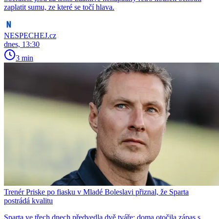
zaplatit sumu, ze které se točí hlava.
NESPECHEJ.cz
dnes, 13:30
3 min
Trenér Priske po fiasku v Mladé Boleslavi přiznal, že Sparta
postrádá kvalitu
Sparta ve třech dnech předvedla dvě tváře: doma otočila zápas s