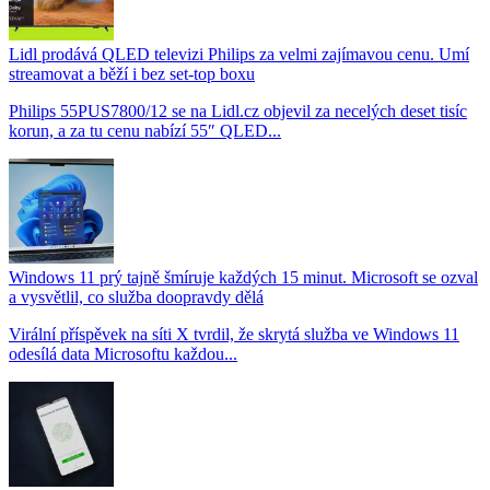
Lidl prodává QLED televizi Philips za velmi zajímavou cenu. Umí
streamovat a běží i bez set-top boxu
Philips 55PUS7800/12 se na Lidl.cz objevil za necelých deset tisíc
korun, a za tu cenu nabízí 55″ QLED...
Windows 11 prý tajně šmíruje každých 15 minut. Microsoft se ozval
a vysvětlil, co služba doopravdy dělá
Virální příspěvek na síti X tvrdil, že skrytá služba ve Windows 11
odesílá data Microsoftu každou...