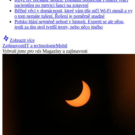
pacientům po mrtvici šanci na zotavení
Běžné věci v domácnosti, které vám tiše ničí Wi-Fi signál a vy
o tom nemáte tušení. Řešení je poměrně snadné
Polsko hlásí nejméně nehod v historii. Experti se ale přou,
jestli za tím stojí tvrdší tresty, nebo něco jiného
Zobrazit více
Zajímavosti
IT a technologie
Mobil
Vybrali jsme pro vás
Magazíny a zajímavosti