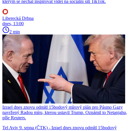
kterým se nechal inspirovat videi na sociální síti TikTok.
Liberecká Drbna
dnes, 13:00
2 min
Izrael dnes znovu odmítl 15bodový mírový plán pro Pásmo Gazy
navržený Radou míru, kterou ustavil Trump. Oznámil to Netanjahu,
píše Reuters.
Tel Aviv 9. srpna (ČTK) - Izrael dnes znovu odmítl 15bodový