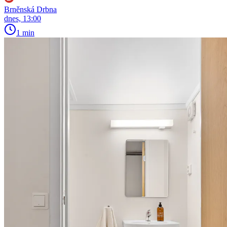
Brněnská Drbna
dnes, 13:00
1 min