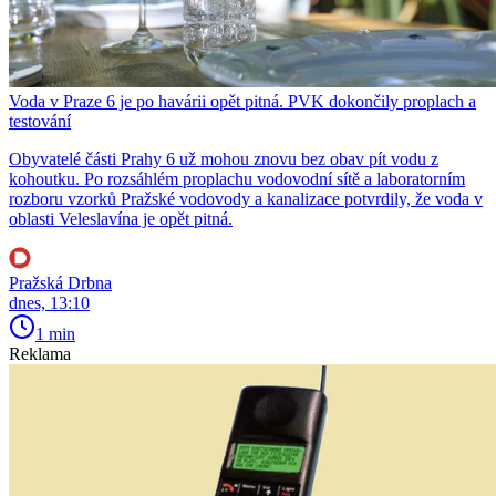
Voda v Praze 6 je po havárii opět pitná. PVK dokončily proplach a
testování
Obyvatelé části Prahy 6 už mohou znovu bez obav pít vodu z
kohoutku. Po rozsáhlém proplachu vodovodní sítě a laboratorním
rozboru vzorků Pražské vodovody a kanalizace potvrdily, že voda v
oblasti Veleslavína je opět pitná.
Pražská Drbna
dnes, 13:10
1 min
Reklama