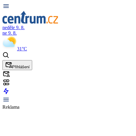
neděle 9. 8.
ne 9. 8.
31°C
Přihlášení
Reklama