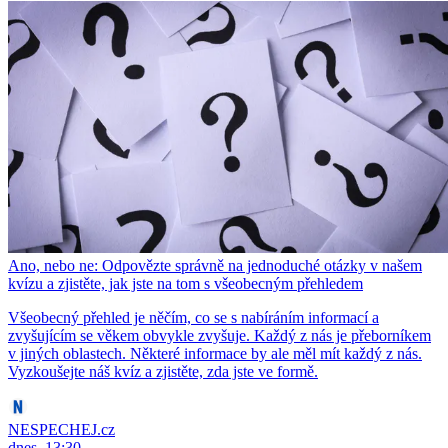
Ano, nebo ne: Odpovězte správně na jednoduché otázky v našem
kvízu a zjistěte, jak jste na tom s všeobecným přehledem
Všeobecný přehled je něčím, co se s nabíráním informací a
zvyšujícím se věkem obvykle zvyšuje. Každý z nás je přeborníkem
v jiných oblastech. Některé informace by ale měl mít každý z nás.
Vyzkoušejte náš kvíz a zjistěte, zda jste ve formě.
NESPECHEJ.cz
dnes, 13:30