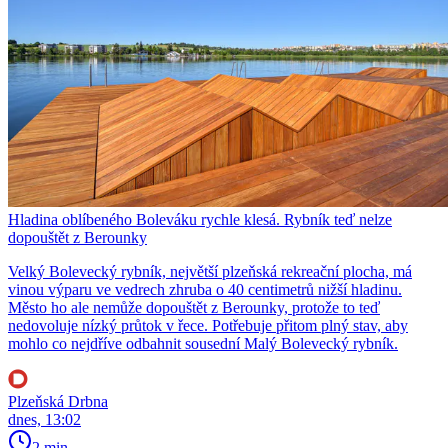
Hladina oblíbeného Boleváku rychle klesá. Rybník teď nelze
dopouštět z Berounky
Velký Bolevecký rybník, největší plzeňská rekreační plocha, má
vinou výparu ve vedrech zhruba o 40 centimetrů nižší hladinu.
Město ho ale nemůže dopouštět z Berounky, protože to teď
nedovoluje nízký průtok v řece. Potřebuje přitom plný stav, aby
mohlo co nejdříve odbahnit sousední Malý Bolevecký rybník.
Plzeňská Drbna
dnes, 13:02
2 min