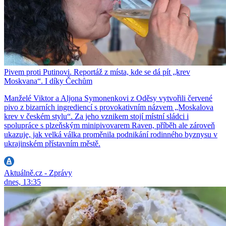
Pivem proti Putinovi. Reportáž z místa, kde se dá pít „krev
Moskvana“. I díky Čechům
Manželé Viktor a Aljona Symonenkovi z Oděsy vytvořili červené
pivo z bizarních ingrediencí s provokativním názvem „Moskalova
krev v českém stylu“. Za jeho vznikem stojí místní sládci i
spolupráce s plzeňským minipivovarem Raven, příběh ale zároveň
ukazuje, jak velká válka proměnila podnikání rodinného byznysu v
ukrajinském přístavním městě.
Aktuálně.cz - Zprávy
dnes, 13:35