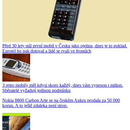
Před 30 lety stál první mobil v Česku jako ojetina, dnes je to poklad.
Eurotel ho pak dotoval a lidé se rvali ve frontách
3 retro mobily měl kdysi skoro každý, dnes vám vynesou i milion.
Sběratelé vyžadují jedinou podmínku
Nokia 8800 Carbon Arte se na českém Aukru prodala za 50 000
korun. A to ještě zdaleka není strop.