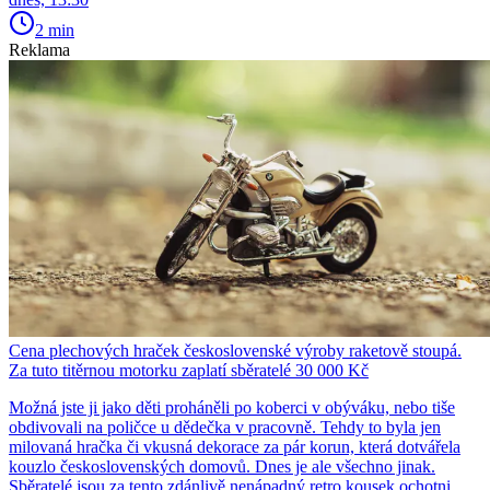
2 min
Reklama
Cena plechových hraček československé výroby raketově stoupá.
Za tuto titěrnou motorku zaplatí sběratelé 30 000 Kč
Možná jste ji jako děti proháněli po koberci v obýváku, nebo tiše
obdivovali na poličce u dědečka v pracovně. Tehdy to byla jen
milovaná hračka či vkusná dekorace za pár korun, která dotvářela
kouzlo československých domovů. Dnes je ale všechno jinak.
Sběratelé jsou za tento zdánlivě nenápadný retro kousek ochotni