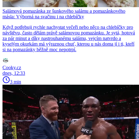
Salámová pomazánka ze šunkového salámu a pomazánkového
másla: Výborná na svačinu i na chlebíčky
Když potřebuji rychle nachystat večeři nebo něco na chlebíčky pro
návštěvu, často dělám právě salámovou pomazánku. Je sytá, hotová
za pár minut a díky nastrouhanému salámu, vejcím natvrdo a
kyselým okurkám má výraznou chuť, kterou u nás doma jí i ti, kteří
si na pomazánky běžně moc nepotrpí.
Cooky.cz
dnes, 12:33
3 min