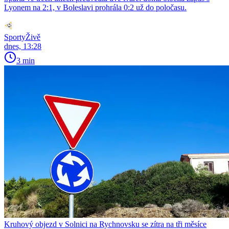
Lyonem na 2:1, v Boleslavi prohrála 0:2 už do poločasu.
SportyŽivě
dnes, 13:28
3 min
Kruhový objezd v Solnici na Rychnovsku se zítra na tři měsíce