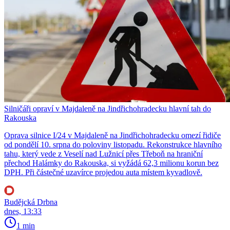
Silničáři opraví v Majdaleně na Jindřichohradecku hlavní tah do
Rakouska
Oprava silnice I/24 v Majdaleně na Jindřichohradecku omezí řidiče
od pondělí 10. srpna do poloviny listopadu. Rekonstrukce hlavního
tahu, který vede z Veselí nad Lužnicí přes Třeboň na hraniční
přechod Halámky do Rakouska, si vyžádá 62,3 milionu korun bez
DPH. Při částečné uzavírce projedou auta místem kyvadlově.
Budějcká Drbna
dnes, 13:33
1 min