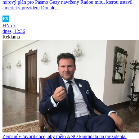
mírový plán pro Pásmo Gazy navržený Radou míru, kterou ustavil
americký prezident Donald...
HN.cz
dnes, 12:36
Reklama
Zemanův favorit chce, aby mělo ANO kandidáta na prezidenta.