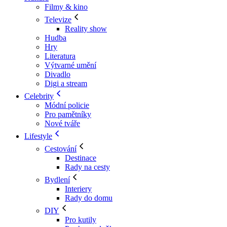
Filmy & kino
Televize
Reality show
Hudba
Hry
Literatura
Výtvarné umění
Divadlo
Digi a stream
Celebrity
Módní policie
Pro pamětníky
Nové tváře
Lifestyle
Cestování
Destinace
Rady na cesty
Bydlení
Interiery
Rady do domu
DIY
Pro kutily