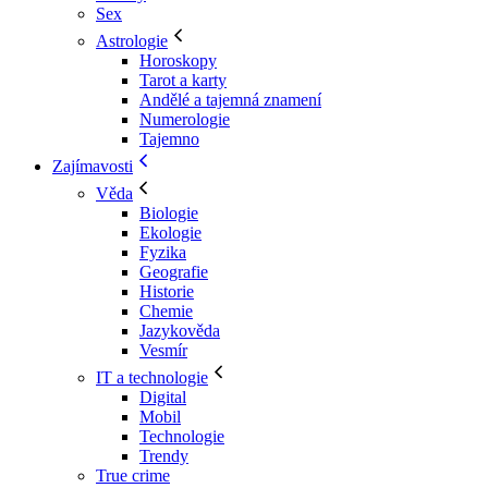
Sex
Astrologie
Horoskopy
Tarot a karty
Andělé a tajemná znamení
Numerologie
Tajemno
Zajímavosti
Věda
Biologie
Ekologie
Fyzika
Geografie
Historie
Chemie
Jazykověda
Vesmír
IT a technologie
Digital
Mobil
Technologie
Trendy
True crime