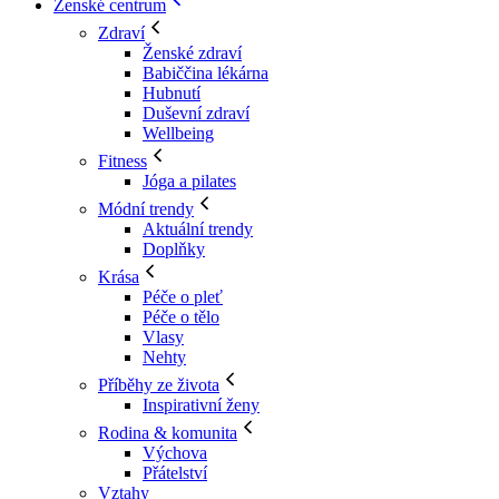
Ženské centrum
Zdraví
Ženské zdraví
Babiččina lékárna
Hubnutí
Duševní zdraví
Wellbeing
Fitness
Jóga a pilates
Módní trendy
Aktuální trendy
Doplňky
Krása
Péče o pleť
Péče o tělo
Vlasy
Nehty
Příběhy ze života
Inspirativní ženy
Rodina & komunita
Výchova
Přátelství
Vztahy