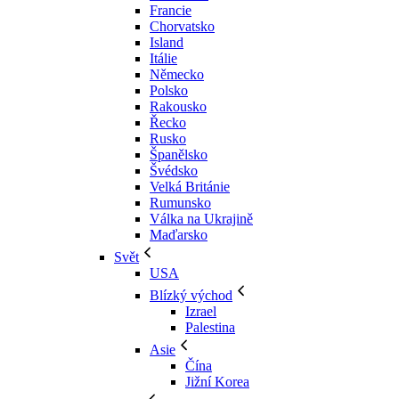
Francie
Chorvatsko
Island
Itálie
Německo
Polsko
Rakousko
Řecko
Rusko
Španělsko
Švédsko
Velká Británie
Rumunsko
Válka na Ukrajině
Maďarsko
Svět
USA
Blízký východ
Izrael
Palestina
Asie
Čína
Jižní Korea