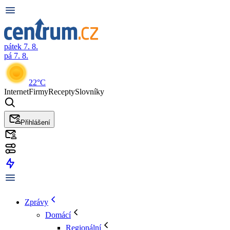
pátek 7. 8.
pá 7. 8.
22°C
Internet
Firmy
Recepty
Slovníky
Přihlášení
Zprávy
Domácí
Regionální