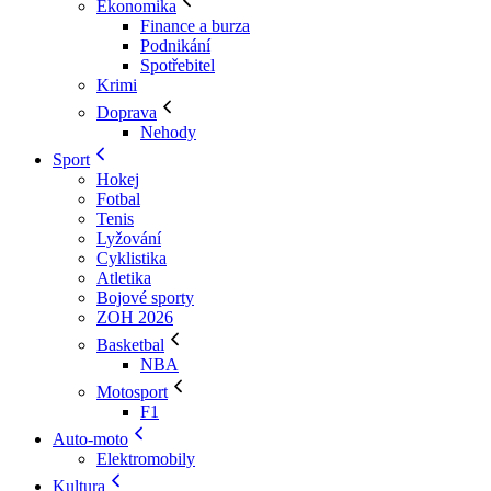
Ekonomika
Finance a burza
Podnikání
Spotřebitel
Krimi
Doprava
Nehody
Sport
Hokej
Fotbal
Tenis
Lyžování
Cyklistika
Atletika
Bojové sporty
ZOH 2026
Basketbal
NBA
Motosport
F1
Auto-moto
Elektromobily
Kultura