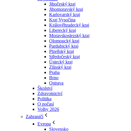
Jihočeský kraj
Jihomoravský kraj
Karlovarský kraj
Kraj Vysočina
Králověhradecký kraj
Liberecký kraj
Moravskoslezský kraj
Olomoucký kraj
Pardubický kraj
Plzeňský kraj
Středočeský kraj
Ústecký kraj
Zlínský kraj
Praha
Brno
Ostrava
Školství
Zdravotnictví
Politika
O počasí
Volby 2026
Zahraničí
Evropa
Slovensko