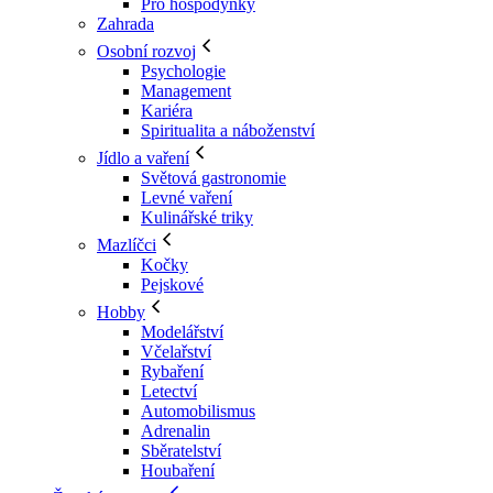
Pro hospodyňky
Zahrada
Osobní rozvoj
Psychologie
Management
Kariéra
Spiritualita a náboženství
Jídlo a vaření
Světová gastronomie
Levné vaření
Kulinářské triky
Mazlíčci
Kočky
Pejskové
Hobby
Modelářství
Včelařství
Rybaření
Letectví
Automobilismus
Adrenalin
Sběratelství
Houbaření