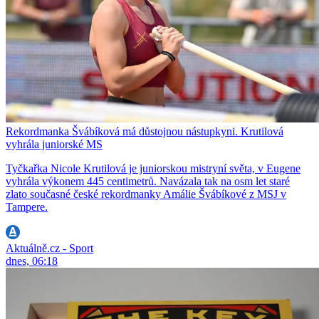
Rekordmanka Švábíková má důstojnou nástupkyni. Krutilová
vyhrála juniorské MS
Tyčkařka Nicole Krutilová je juniorskou mistryní světa, v Eugene
vyhrála výkonem 445 centimetrů. Navázala tak na osm let staré
zlato současné české rekordmanky Amálie Švábíkové z MSJ v
Tampere.
Aktuálně.cz - Sport
dnes, 06:18