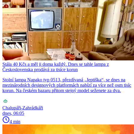
Stála 40 Kčs a měl ji doma každý. Dnes se tahle lampa z
Československa prodává za tisíce korun
Stolní lampa Napako typ 0513, přezdívaná „Jeptiška“, se dnes na
mezinárodních designových platformách nabízí za více než osm tisíc
korun. Na českém bazaru přitom stejný model seženete za dva.
Chalupáři-Zahrádkáři
dnes, 06:05
4 min