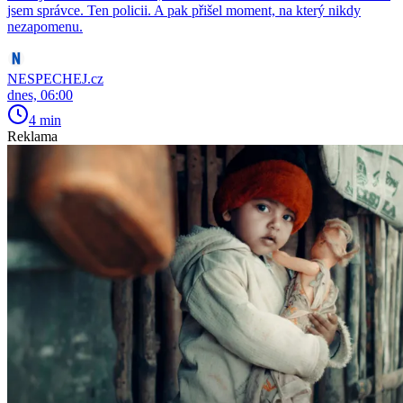
jsem správce. Ten policii. A pak přišel moment, na který nikdy
nezapomenu.
NESPECHEJ.cz
dnes, 06:00
4 min
Reklama