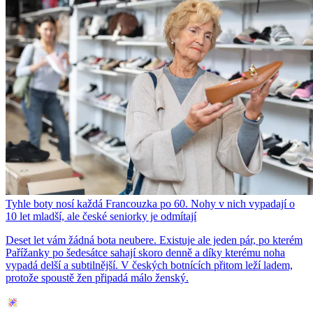
Tyhle boty nosí každá Francouzka po 60. Nohy v nich vypadají o
10 let mladší, ale české seniorky je odmítají
Deset let vám žádná bota neubere. Existuje ale jeden pár, po kterém
Pařížanky po šedesátce sahají skoro denně a díky kterému noha
vypadá delší a subtilnější. V českých botnících přitom leží ladem,
protože spoustě žen připadá málo ženský.