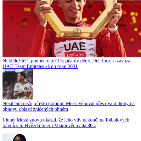
Nejdůležitější podpis roku? Pogačarův dědic Del Toro se zavázal
UAE Team Emirates až do roku 2031
Nežil tam nežil, přesto pomohl. Messi věnoval přes dva miliony na
obnovu oblastí zničených ohněm
Lionel Messi znovu ukázal, že jeho vliv nekončí na fotbalových
trávnících. Hvězda Interu Miami věnovala 80...