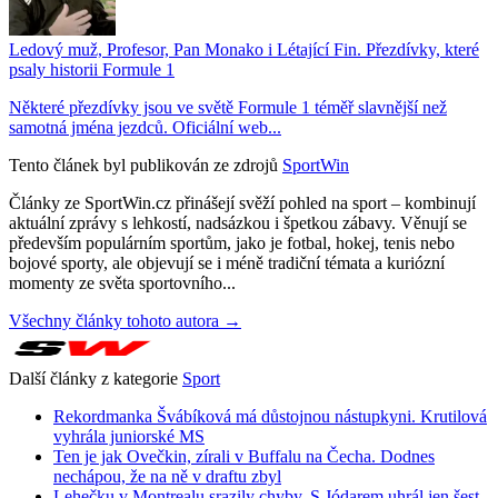
Ledový muž, Profesor, Pan Monako i Létající Fin. Přezdívky, které
psaly historii Formule 1
Některé přezdívky jsou ve světě Formule 1 téměř slavnější než
samotná jména jezdců. Oficiální web...
Tento článek byl publikován ze zdrojů
SportWin
Články ze SportWin.cz přinášejí svěží pohled na sport – kombinují
aktuální zprávy s lehkostí, nadsázkou i špetkou zábavy. Věnují se
především populárním sportům, jako je fotbal, hokej, tenis nebo
bojové sporty, ale objevují se i méně tradiční témata a kuriózní
momenty ze světa sportovního...
Všechny články tohoto autora →
Další články z kategorie
Sport
Rekordmanka Švábíková má důstojnou nástupkyni. Krutilová
vyhrála juniorské MS
Ten je jak Ovečkin, zírali v Buffalu na Čecha. Dodnes
nechápou, že na ně v draftu zbyl
Lehečku v Montrealu srazily chyby. S Jódarem uhrál jen šest