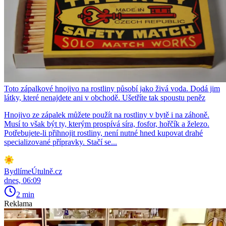
Toto zápalkové hnojivo na rostliny působí jako živá voda. Dodá jim
látky, které nenajdete ani v obchodě. Ušetříte tak spoustu peněz
Hnojivo ze zápalek můžete použít na rostliny v bytě i na záhoně.
Musí to však být ty, kterým prospívá síra, fosfor, hořčík a železo.
Potřebujete-li přihnojit rostliny, není nutné hned kupovat drahé
specializované přípravky. Stačí se...
BydlímeÚtulně.cz
dnes, 06:09
2 min
Reklama