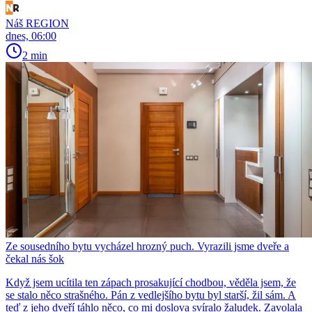
Náš REGION
dnes, 06:00
2 min
Ze sousedního bytu vycházel hrozný puch. Vyrazili jsme dveře a
čekal nás šok
Když jsem ucítila ten zápach prosakující chodbou, věděla jsem, že
se stalo něco strašného. Pán z vedlejšího bytu byl starší, žil sám. A
teď z jeho dveří táhlo něco, co mi doslova svíralo žaludek. Zavolala