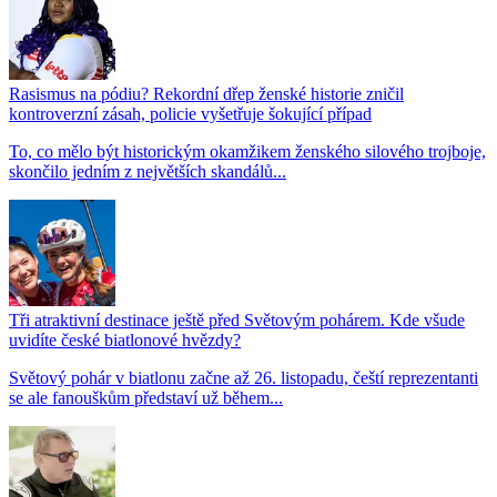
Rasismus na pódiu? Rekordní dřep ženské historie zničil
kontroverzní zásah, policie vyšetřuje šokující případ
To, co mělo být historickým okamžikem ženského silového trojboje,
skončilo jedním z největších skandálů...
Tři atraktivní destinace ještě před Světovým pohárem. Kde všude
uvidíte české biatlonové hvězdy?
Světový pohár v biatlonu začne až 26. listopadu, čeští reprezentanti
se ale fanouškům představí už během...