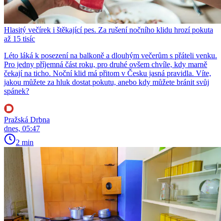
Hlasitý večírek i štěkající pes. Za rušení nočního klidu hrozí pokuta
až 15 tisíc
Léto láká k posezení na balkoně a dlouhým večerům s přáteli venku.
Pro jedny příjemná část roku, pro druhé ovšem chvíle, kdy marně
čekají na ticho. Noční klid má přitom v Česku jasná pravidla. Víte,
jakou můžete za hluk dostat pokutu, anebo kdy můžete bránit svůj
spánek?
Pražská Drbna
dnes, 05:47
2 min