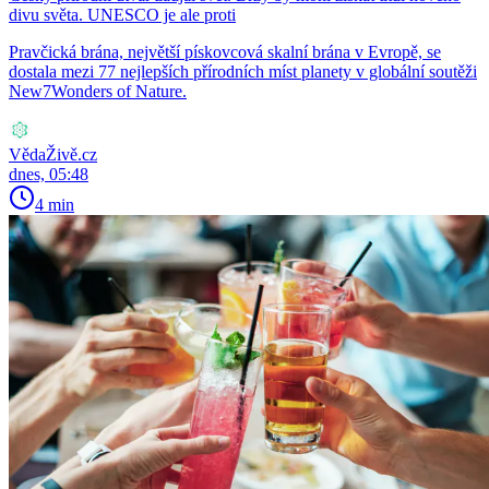
divu světa. UNESCO je ale proti
Pravčická brána, největší pískovcová skalní brána v Evropě, se
dostala mezi 77 nejlepších přírodních míst planety v globální soutěži
New7Wonders of Nature.
VědaŽivě.cz
dnes, 05:48
4 min