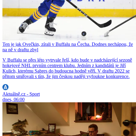
Ten je jak Ovečkin, zírali v Buffalu na Čecha. Dodnes nechápou, že
na ně v draftu zbyl
V Buffalu se přes léto vytrvale řeší, kdo bude v nadcházející sezoně
hokejové NHL prvním centrem klubu. Jedním z kandidátů je Jiří
Kulich, kterému Sabres do budoucna hodně věří. V draftu 2022 se
přitom smiřovali s tím, že jim českou naději vyfoukne konkurence.
Aktuálně.cz - Sport
dnes, 06:00