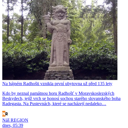
Na bájném Radhošti vznikla první ubytovna už před 135 lety
Kdo by neznal památnou horu Radhošť v Moravskoslezských
Beskydech, jejíž vrch se honosí sochou starého slovanského boha
Radegasta. Na Pustevnách, které se nacházejí nedaleko…
Náš REGION
dnes, 05:39