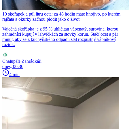
10 skořápek a půl litru octa: za 48 hodin máte hnojivo, po kterém
rajčata a okurky začnou plodit jako o život
Vaječná skořápka je z 95 % uhličitan vápenatý, surovina, kterou
zahradníci kupují v lahvičkách za stovky korun. Stačí ocet a pár
minut, aby se z kuchyňského odpadu stal rozpustný vápníkový
roztok.
Chalupáři-Zahrádkáři
dnes, 06:36
4 min