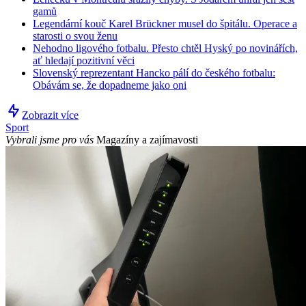
gamů
Legendární kouč Karel Brückner musel do špitálu. Operace a
starosti o svou ženu
Nehodno ligového fotbalu. Přesto chtěl Hyský po novinářích,
ať hledají pozitivní věci
Slovenský reprezentant Hancko pálí do českého fotbalu:
Obávám se, že dopadneme jako oni
Zobrazit více
Sport
Vybrali jsme pro vás
Magazíny a zajímavosti