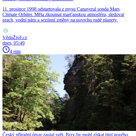
11. prosince 1998 odstartovala z mysu Canaveral sonda Mars
Climate Orbiter. Měla zkoumat marťanskou atmosféru, sledovat
prach, vodní páru a sezónní změny na povrchu rudé planety.
VědaŽivě.cz
dnes, 05:49
4 min
Český přírodní útvar zaujal svět. Brzy by mohl získat titul nového