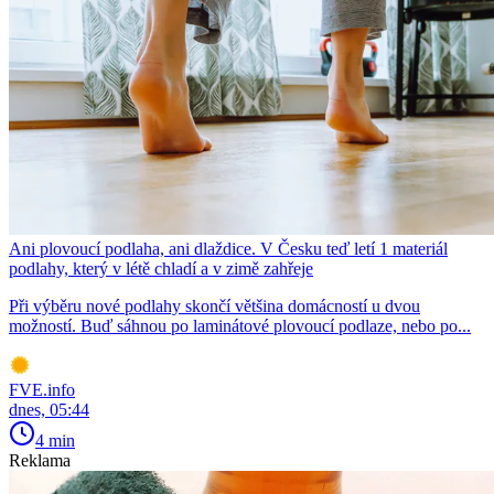
Ani plovoucí podlaha, ani dlaždice. V Česku teď letí 1 materiál
podlahy, který v létě chladí a v zimě zahřeje
Při výběru nové podlahy skončí většina domácností u dvou
možností. Buď sáhnou po laminátové plovoucí podlaze, nebo po...
FVE.info
dnes, 05:44
4 min
Reklama