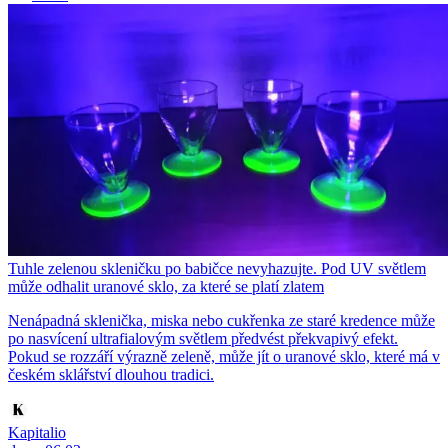
Tuhle zelenou skleničku po babičce nevyhazujte. Pod UV světlem
může odhalit uranové sklo, za které se platí zlatem
Nenápadná sklenička, miska nebo cukřenka ze staré kredence může
po nasvícení ultrafialovým světlem předvést překvapivý efekt.
Pokud se rozzáří výrazně zeleně, může jít o uranové sklo, které má v
českém sklářství dlouhou tradici.
Kapitalio