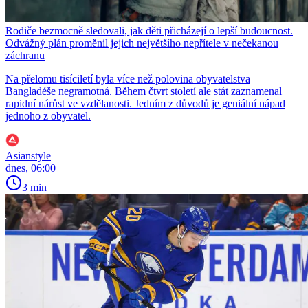
Rodiče bezmocně sledovali, jak děti přicházejí o lepší budoucnost.
Odvážný plán proměnil jejich největšího nepřítele v nečekanou
záchranu
Na přelomu tisíciletí byla více než polovina obyvatelstva
Bangladéše negramotná. Během čtvrt století ale stát zaznamenal
rapidní nárůst ve vzdělanosti. Jedním z důvodů je geniální nápad
jednoho z obyvatel.
Asianstyle
dnes, 06:00
3 min