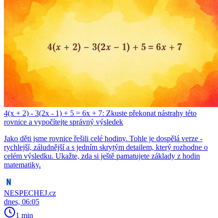
4(x + 2) - 3(2x - 1) + 5 = 6x + 7: Zkuste překonat nástrahy této
rovnice a vypočítejte správný výsledek
Jako děti jsme rovnice řešili celé hodiny. Tohle je dospělá verze -
rychlejší, záludnější a s jedním skrytým detailem, který rozhodne o
celém výsledku. Ukažte, zda si ještě pamatujete základy z hodin
matematiky.
NESPECHEJ.cz
dnes, 06:05
1 min