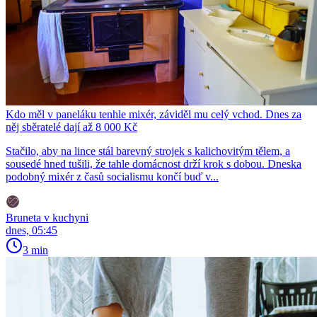
Kdo měl v paneláku tenhle mixér, záviděl mu celý vchod. Dnes za
něj sběratelé dají až 8 000 Kč
Stačilo, aby na lince stál barevný strojek s kalichovitým tělem, a
sousedé hned tušili, že tahle domácnost drží krok s dobou. Dneska
podobný mixér z časů socialismu končí buď v...
Bruneta v kuchyni
dnes, 05:45
3 min