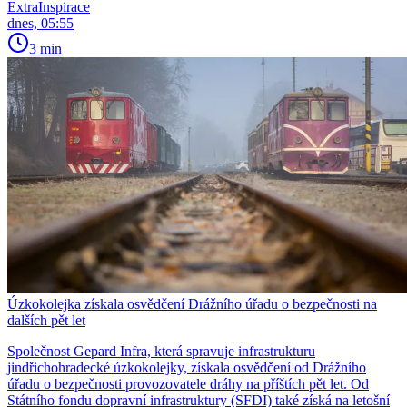
ExtraInspirace
dnes, 05:55
3 min
Úzkokolejka získala osvědčení Drážního úřadu o bezpečnosti na
dalších pět let
Společnost Gepard Infra, která spravuje infrastrukturu
jindřichohradecké úzkokolejky, získala osvědčení od Drážního
úřadu o bezpečnosti provozovatele dráhy na příštích pět let. Od
Státního fondu dopravní infrastruktury (SFDI) také získá na letošní