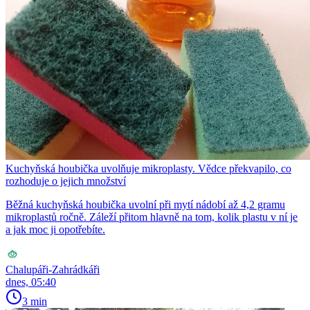
Kuchyňská houbička uvolňuje mikroplasty. Vědce překvapilo, co
rozhoduje o jejich množství
Běžná kuchyňská houbička uvolní při mytí nádobí až 4,2 gramu
mikroplastů ročně. Záleží přitom hlavně na tom, kolik plastu v ní je
a jak moc ji opotřebíte.
Chalupáři-Zahrádkáři
dnes, 05:40
3 min