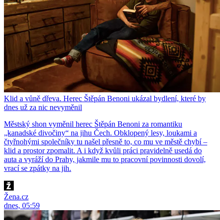
Klid a vůně dřeva. Herec Štěpán Benoni ukázal bydlení, které by
dnes už za nic nevyměnil
Městský shon vyměnil herec Štěpán Benoni za romantiku
„kanadské divočiny“ na jihu Čech. Obklopený lesy, loukami a
čtyřnohými společníky tu našel přesně to, co mu ve městě chybí –
klid a prostor zpomalit. A i když kvůli práci pravidelně usedá do
auta a vyráží do Prahy, jakmile mu to pracovní povinnosti dovolí,
vrací se zpátky na jih.
Žena.cz
dnes, 05:59