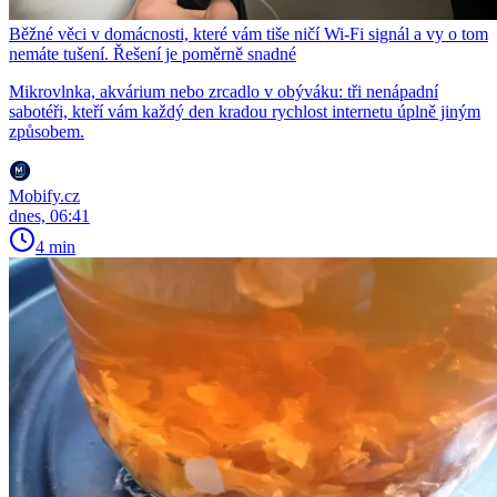
Běžné věci v domácnosti, které vám tiše ničí Wi-Fi signál a vy o tom
nemáte tušení. Řešení je poměrně snadné
Mikrovlnka, akvárium nebo zrcadlo v obýváku: tři nenápadní
sabotéři, kteří vám každý den kradou rychlost internetu úplně jiným
způsobem.
Mobify.cz
dnes, 06:41
4 min