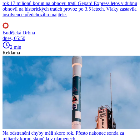
rok 17 milionů korun na obnovu tratí. Gepard Express letos v dubnu
obnovil na historických tratích provoz po 3,5 letech. Vlaky zastavila
insolvence předchozího majitele.
Budějcká Drbna
dnes, 05:50
2 min
Reklama
Na odstranění chyby měli skoro rok. Přesto nakonec sonda za
miliardy korun skončila v plamenech