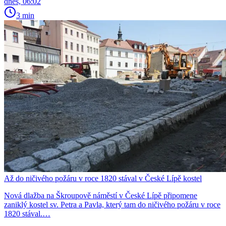
dnes, 06:02
3 min
Až do ničivého požáru v roce 1820 stával v České Lípě kostel
Nová dlažba na Škroupově náměstí v České Lípě připomene
zaniklý kostel sv. Petra a Pavla, který tam do ničivého požáru v roce
1820 stával.…