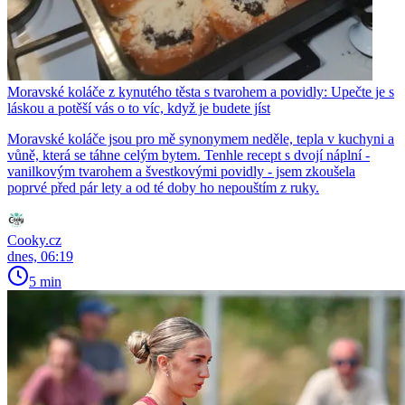
Moravské koláče z kynutého těsta s tvarohem a povidly: Upečte je s
láskou a potěší vás o to víc, když je budete jíst
Moravské koláče jsou pro mě synonymem neděle, tepla v kuchyni a
vůně, která se táhne celým bytem. Tenhle recept s dvojí náplní -
vanilkovým tvarohem a švestkovými povidly - jsem zkoušela
poprvé před pár lety a od té doby ho nepouštím z ruky.
Cooky.cz
dnes, 06:19
5 min