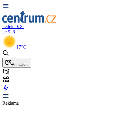
neděle 9. 8.
ne 9. 8.
17°C
Přihlášení
Reklama