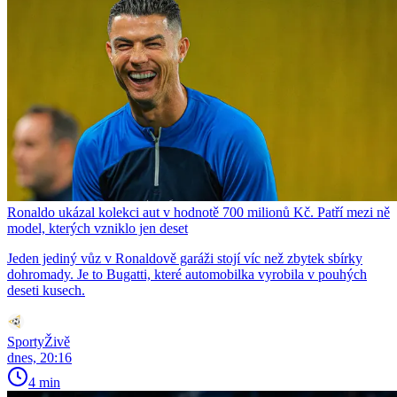
Ronaldo ukázal kolekci aut v hodnotě 700 milionů Kč. Patří mezi ně
model, kterých vzniklo jen deset
Jeden jediný vůz v Ronaldově garáži stojí víc než zbytek sbírky
dohromady. Je to Bugatti, které automobilka vyrobila v pouhých
deseti kusech.
SportyŽivě
dnes, 20:16
4 min