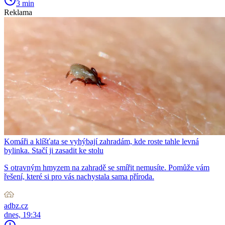
3 min
Reklama
Komáři a klíšťata se vyhýbají zahradám, kde roste tahle levná
bylinka. Stačí ji zasadit ke stolu
S otravným hmyzem na zahradě se smířit nemusíte. Pomůže vám
řešení, které si pro vás nachystala sama příroda.
adbz.cz
dnes, 19:34