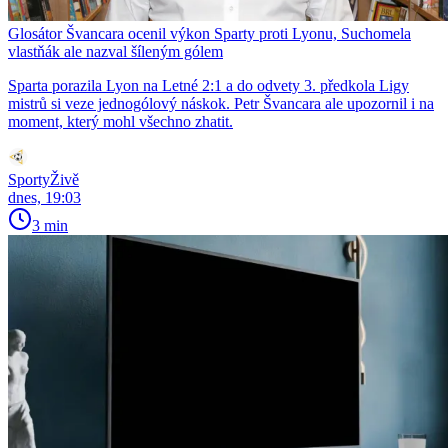
Glosátor Švancara ocenil výkon Sparty proti Lyonu, Suchomela
vlastňák ale nazval šíleným gólem
Sparta porazila Lyon na Letné 2:1 a do odvety 3. předkola Ligy
mistrů si veze jednogólový náskok. Petr Švancara ale upozornil i na
moment, který mohl všechno zhatit.
SportyŽivě
dnes, 19:03
3 min