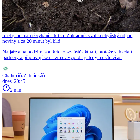
5 let jsme marně vyháněli krtka. Zahradník vzal kuchyňský odpad,
noviny a za 20 minut byl klid
Na jaře a na podzim jsou krtci obzvláště aktivní, protože si hledají
partnery a připravují se na zimu. Vypudit je tedy musíte včas.
Chalupáři-Zahrádkáři
dnes, 20:45
2 min