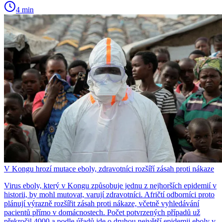
4 min
V Kongu hrozí mutace eboly, zdravotníci rozšíří zásah proti nákaze
Virus eboly, který v Kongu způsobuje jednu z nejhorších epidemií v
historii, by mohl mutovat, varují zdravotníci. Afričtí odborníci proto
plánují výrazně rozšířit zásah proti nákaze, včetně vyhledávání
pacientů přímo v domácnostech. Počet potvrzených případů už
překročil 4000 a podle úřadů jde o druhou největší epidemii eboly v