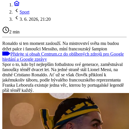
Sport
3. 6. 2026, 21:20
2 min
Ronaldo si ten moment zaslouží. Na mistrovství světa mu budou
držet palce i fanoušci Messiho, míní francouzský šampion
Přidejte si obsah Centrum.cz do oblíbených zdrojů pro Google
hledání a Google zprávy
Spor o to, kdo byl nejlepším fotbalistou své generace, zaměstnával
fanoušky téměř dvacet let. Na jedné straně stál Lionel Messi, na
druhé Cristiano Ronaldo. Ať už se však člověk přikloní k
jakémukoliv táboru, podle bývalého francouzského reprezentanta
Franka Leboeufa existuje jedna věc, kterou by portugalské legendě
přál téměř každý.