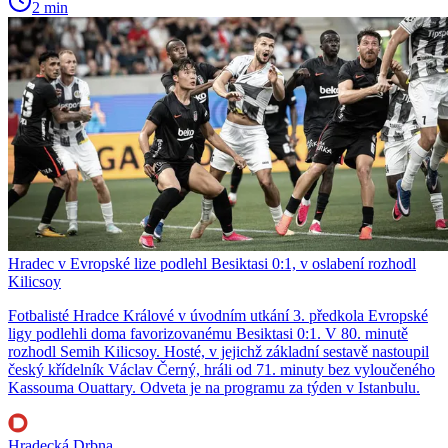
2 min
Hradec v Evropské lize podlehl Besiktasi 0:1, v oslabení rozhodl
Kilicsoy
Fotbalisté Hradce Králové v úvodním utkání 3. předkola Evropské
ligy podlehli doma favorizovanému Besiktasi 0:1. V 80. minutě
rozhodl Semih Kilicsoy. Hosté, v jejichž základní sestavě nastoupil
český křídelník Václav Černý, hráli od 71. minuty bez vyloučeného
Kassouma Ouattary. Odveta je na programu za týden v Istanbulu.
Hradecká Drbna