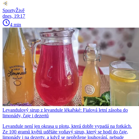
SportyŽivě
dnes, 19:17
4 min
Levandulový sirup z levandule lékařské: Fialová letní zásoba do
limonády, čaje i dezertů
Levandule není jen okrasa u plotu, která dobře vypadá na fotkách.
Ze 100 gramů květů uděláte voňavý sirup, který se hodí do čaje,
limonády i na dezerty, a když se nepřežene louhování, nebude