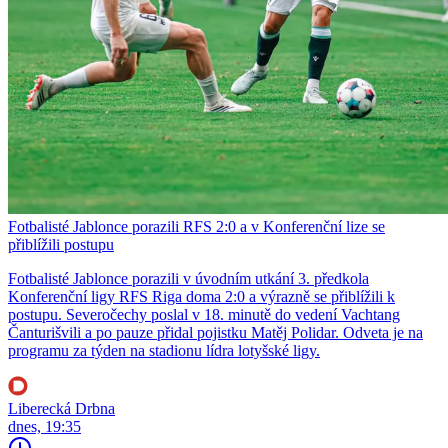
Fotbalisté Jablonce porazili RFS 2:0 a v Konferenční lize se
přiblížili postupu
Fotbalisté Jablonce porazili v úvodním utkání 3. předkola
Konferenční ligy RFS Riga doma 2:0 a výrazně se přiblížili k
postupu. Severočechy poslal v 18. minutě do vedení Vachtang
Čanturišvili a po pauze přidal pojistku Matěj Polidar. Odveta je na
programu za týden na stadionu lídra lotyšské ligy.
Liberecká Drbna
dnes, 19:35