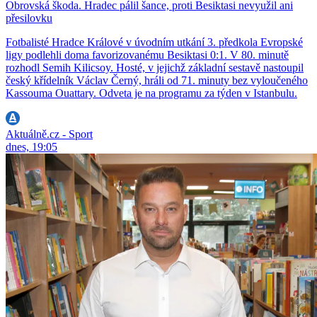
Obrovská škoda. Hradec pálil šance, proti Besiktasi nevyužil ani
přesilovku
Fotbalisté Hradce Králové v úvodním utkání 3. předkola Evropské
ligy podlehli doma favorizovanému Besiktasi 0:1. V 80. minutě
rozhodl Semih Kilicsoy. Hosté, v jejichž základní sestavě nastoupil
český křídelník Václav Černý, hráli od 71. minuty bez vyloučeného
Kassouma Ouattary. Odveta je na programu za týden v Istanbulu.
Aktuálně.cz - Sport
dnes, 19:05