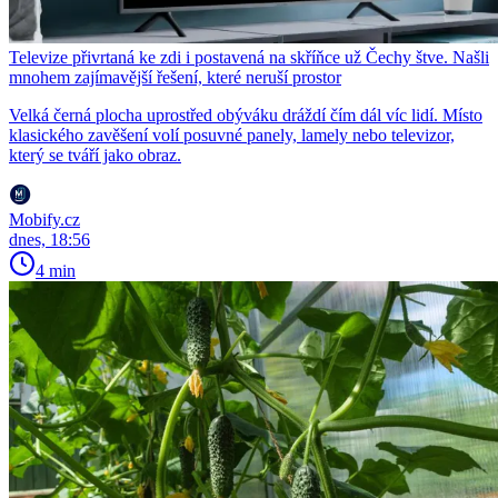
Televize přivrtaná ke zdi i postavená na skříňce už Čechy štve. Našli
mnohem zajímavější řešení, které neruší prostor
Velká černá plocha uprostřed obýváku dráždí čím dál víc lidí. Místo
klasického zavěšení volí posuvné panely, lamely nebo televizor,
který se tváří jako obraz.
Mobify.cz
dnes, 18:56
4 min