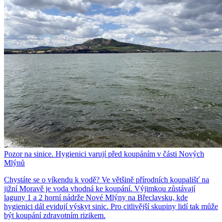
Pozor na sinice. Hygienici varují před koupáním v části Nových
Mlýnů
Chystáte se o víkendu k vodě? Ve většině přírodních koupališť na
jižní Moravě je voda vhodná ke koupání. Výjimkou zůstávají
laguny 1 a 2 horní nádrže Nové Mlýny na Břeclavsku, kde
hygienici dál evidují výskyt sinic. Pro citlivější skupiny lidí tak může
být koupání zdravotním rizikem.