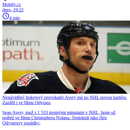
Mobify.cz
dnes, 19:22
4 min
Nenáviděný hokejový provokatér Avery má po NHL novou kariéru.
Zazářil i ve filmu Odyssea
Sean Avery, muž s 1 533 trestnými minutami v NHL, hraje už
potřetí ve filmu Christophera Nolana. Tentokrát jako člen
Odysseovy posádky.