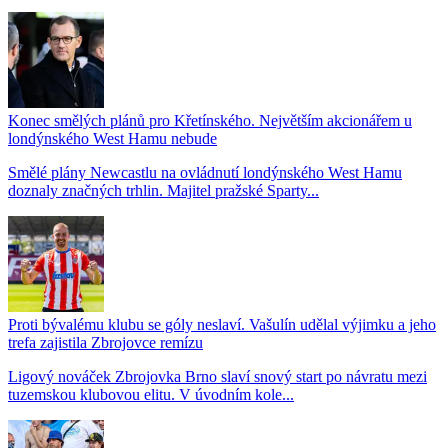
Konec smělých plánů pro Křetínského. Největším akcionářem u
londýnského West Hamu nebude
Smělé plány Newcastlu na ovládnutí londýnského West Hamu
doznaly značných trhlin. Majitel pražské Sparty...
Proti bývalému klubu se góly neslaví. Vašulín udělal výjimku a jeho
trefa zajistila Zbrojovce remízu
Ligový nováček Zbrojovka Brno slaví snový start po návratu mezi
tuzemskou klubovou elitu. V úvodním kole...