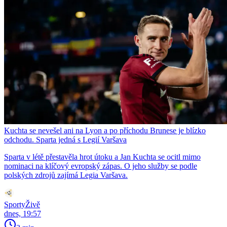
Kuchta se nevešel ani na Lyon a po příchodu Brunese je blízko
odchodu. Sparta jedná s Legií Varšava
Sparta v létě přestavěla hrot útoku a Jan Kuchta se ocitl mimo
nominaci na klíčový evropský zápas. O jeho služby se podle
polských zdrojů zajímá Legia Varšava.
SportyŽivě
dnes, 19:57