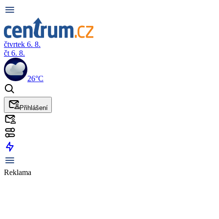
čtvrtek 6. 8.
čt 6. 8.
26°C
Přihlášení
Reklama