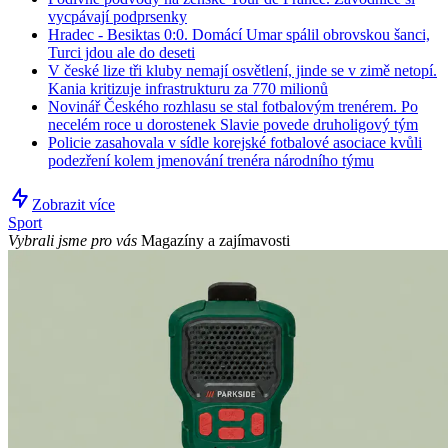
vycpávají podprsenky
Hradec - Besiktas 0:0. Domácí Umar spálil obrovskou šanci,
Turci jdou ale do deseti
V české lize tři kluby nemají osvětlení, jinde se v zimě netopí.
Kania kritizuje infrastrukturu za 770 milionů
Novinář Českého rozhlasu se stal fotbalovým trenérem. Po
necelém roce u dorostenek Slavie povede druholigový tým
Policie zasahovala v sídle korejské fotbalové asociace kvůli
podezření kolem jmenování trenéra národního týmu
Zobrazit více
Sport
Vybrali jsme pro vás
Magazíny a zajímavosti