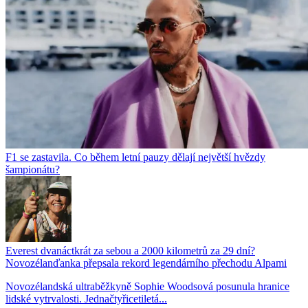
F1 se zastavila. Co během letní pauzy dělají největší hvězdy
šampionátu?
Everest dvanáctkrát za sebou a 2000 kilometrů za 29 dní?
Novozélanďanka přepsala rekord legendárního přechodu Alpami
Novozélandská ultraběžkyně Sophie Woodsová posunula hranice
lidské vytrvalosti. Jednačtyřicetiletá...