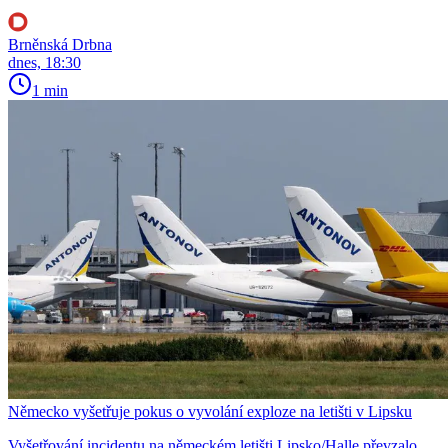
Brněnská Drbna
dnes, 18:30
1 min
Německo vyšetřuje pokus o vyvolání exploze na letišti v Lipsku
Vyšetřování incidentu na německém letišti Lipsko/Halle převzalo