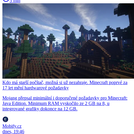
3 min
Kdo má starší počítač, možná si už nezahraje. Minecraft poprvé za
17 let mění hardwarové požadavky
Mojang přepsal minimální i doporučené požadavky pro Minecraft:
Java Edition. Minimum RAM vyskočilo ze 2 GB na 8, u
integrované grafiky dokonce na 12 GB.
Mobify.cz
dnes, 19:46