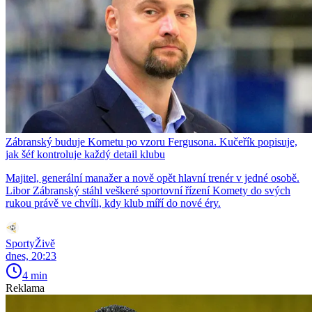
Zábranský buduje Kometu po vzoru Fergusona. Kučeřík popisuje,
jak šéf kontroluje každý detail klubu
Majitel, generální manažer a nově opět hlavní trenér v jedné osobě.
Libor Zábranský stáhl veškeré sportovní řízení Komety do svých
rukou právě ve chvíli, kdy klub míří do nové éry.
SportyŽivě
dnes, 20:23
4 min
Reklama