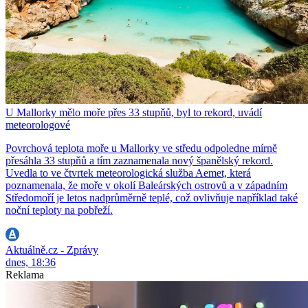
U Mallorky mělo moře přes 33 stupňů, byl to rekord, uvádí
meteorologové
Povrchová teplota moře u Mallorky ve středu odpoledne mírně
přesáhla 33 stupňů a tím zaznamenala nový španělský rekord.
Uvedla to ve čtvrtek meteorologická služba Aemet, která
poznamenala, že moře v okolí Baleárských ostrovů a v západním
Středomoří je letos nadprůměrně teplé, což ovlivňuje například také
noční teploty na pobřeží.
Aktuálně.cz - Zprávy
dnes, 18:36
Reklama