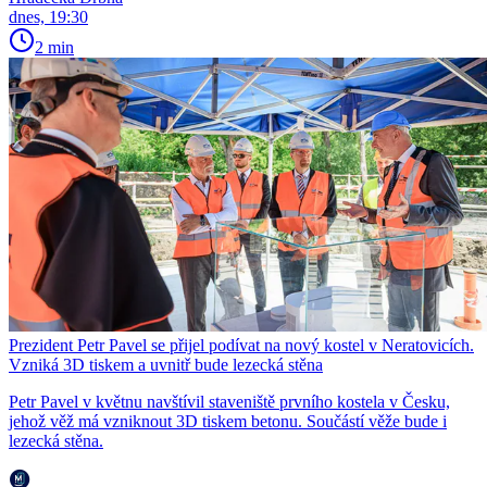
dnes, 19:30
2 min
Prezident Petr Pavel se přijel podívat na nový kostel v Neratovicích.
Vzniká 3D tiskem a uvnitř bude lezecká stěna
Petr Pavel v květnu navštívil staveniště prvního kostela v Česku,
jehož věž má vzniknout 3D tiskem betonu. Součástí věže bude i
lezecká stěna.