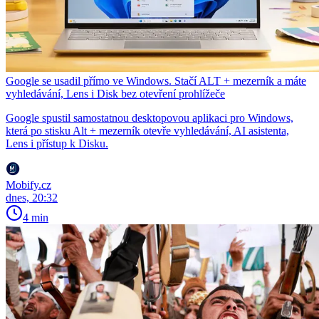
Google se usadil přímo ve Windows. Stačí ALT + mezerník a máte
vyhledávání, Lens i Disk bez otevření prohlížeče
Google spustil samostatnou desktopovou aplikaci pro Windows,
která po stisku Alt + mezerník otevře vyhledávání, AI asistenta,
Lens i přístup k Disku.
Mobify.cz
dnes, 20:32
4 min