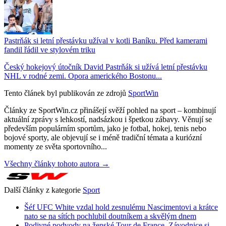
Pastrňák si letní přestávku užíval v kotli Baníku. Před kamerami
fandil řádil ve stylovém triku
Český hokejový útočník David Pastrňák si užívá letní přestávku
NHL v rodné zemi. Opora amerického Bostonu...
Tento článek byl publikován ze zdrojů
SportWin
Články ze SportWin.cz přinášejí svěží pohled na sport – kombinují
aktuální zprávy s lehkostí, nadsázkou i špetkou zábavy. Věnují se
především populárním sportům, jako je fotbal, hokej, tenis nebo
bojové sporty, ale objevují se i méně tradiční témata a kuriózní
momenty ze světa sportovního...
Všechny články tohoto autora →
Další články z kategorie
Sport
Šéf UFC White vzdal hold zesnulému Nascimentovi a krátce
nato se na sítích pochlubil doutníkem a skvělým dnem
Podivné podvody na ženské Tour de France. Závodnice si