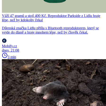
Váží 47 gramů a stojí 400 Kč. Reproduktor Parkside z Lidlu hraje
lépe, než by kdokoliv čekal
Dílenská značka Lidlu přišla s Bluetooth reproduktorem, který se
vejde do dlaně a hraje mnohem lépe, než by člověk čekal.
Mobify.cz
dnes, 21:08
3 min