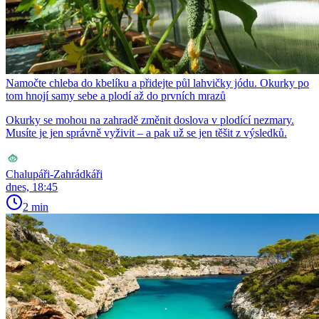
Namočte chleba do kbelíku a přidejte půl lahvičky jódu. Okurky po
tom hnojí samy sebe a plodí až do prvních mrazů
Okurky se mohou na zahradě změnit doslova v plodící nezmary.
Musíte je jen správně vyživit – a pak už se jen těšit z výsledků.
Chalupáři-Zahrádkáři
dnes, 18:45
2 min