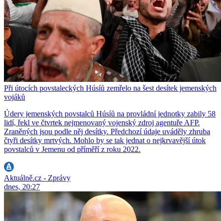
Při útocích povstaleckých Húsíů zemřelo na šest desítek jemenských
vojáků
Údery jemenských povstalců Húsíů na provládní jednotky zabily 58
lidí, řekl ve čtvrtek nejmenovaný vojenský zdroj agentuře AFP.
Zraněných jsou podle něj desítky. Předchozí údaje uváděly zhruba
čtyři desítky mrtvých. Mohlo by se tak jednat o nejkrvavější útok
povstalců v Jemenu od příměří z roku 2022.
Aktuálně.cz - Zprávy
dnes, 20:27