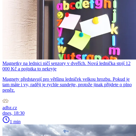
Magnetky na lednici ničí senzory v dveřích. Nová lednička stojí 12
000 Kč a pojistka to nekryje
Magnety představují pro většinu ledniček velkou hrozbu. Pokud je
tam máte i vy, raději je rychle sundejte, protože jinak přijdete o plno
peněz.
adbz.cz
dnes, 18:30
1 min