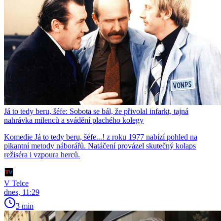
Já to tedy beru, šéfe: Sobota se bál, že přivolal infarkt, tajná
nahrávka milenců a svádění plachého kolegy
Komedie Já to tedy beru, šéfe...! z roku 1977 nabízí pohled na
pikantní metody náborářů. Natáčení provázel skutečný kolaps
režiséra i vzpoura herců.
V Telce
dnes, 11:29
3 min