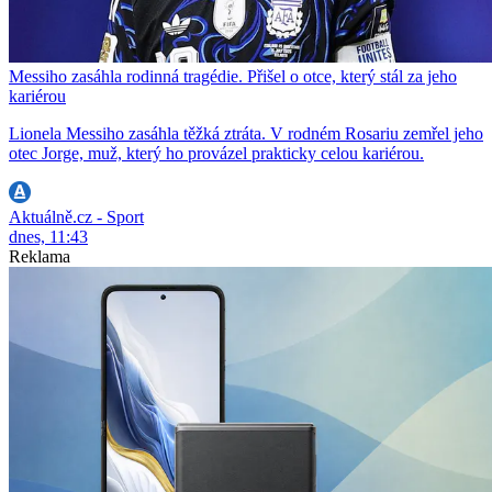
Messiho zasáhla rodinná tragédie. Přišel o otce, který stál za jeho
kariérou
Lionela Messiho zasáhla těžká ztráta. V rodném Rosariu zemřel jeho
otec Jorge, muž, který ho provázel prakticky celou kariérou.
Aktuálně.cz - Sport
dnes, 11:43
Reklama