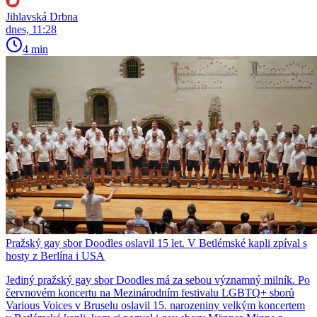
Jihlavská Drbna
dnes, 11:28
4 min
Pražský gay sbor Doodles oslavil 15 let. V Betlémské kapli zpíval s
hosty z Berlína i USA
Jediný pražský gay sbor Doodles má za sebou významný milník. Po
červnovém koncertu na Mezinárodním festivalu LGBTQ+ sborů
Various Voices v Bruselu oslavil 15. narozeniny velkým koncertem