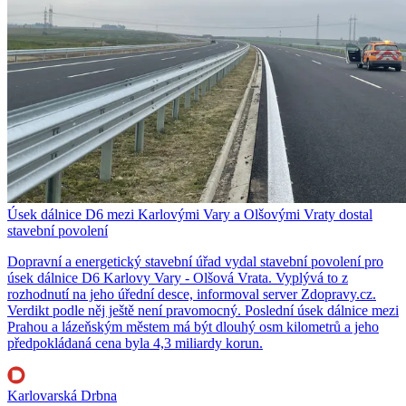
Úsek dálnice D6 mezi Karlovými Vary a Olšovými Vraty dostal
stavební povolení
Dopravní a energetický stavební úřad vydal stavební povolení pro
úsek dálnice D6 Karlovy Vary - Olšová Vrata. Vyplývá to z
rozhodnutí na jeho úřední desce, informoval server Zdopravy.cz.
Verdikt podle něj ještě není pravomocný. Poslední úsek dálnice mezi
Prahou a lázeňským městem má být dlouhý osm kilometrů a jeho
předpokládaná cena byla 4,3 miliardy korun.
Karlovarská Drbna