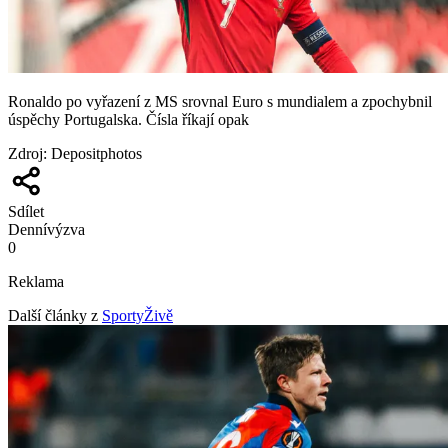
Ronaldo po vyřazení z MS srovnal Euro s mundialem a zpochybnil
úspěchy Portugalska. Čísla říkají opak
Zdroj
:
Depositphotos
Sdílet
Denní
výzva
0
Reklama
Další články z
SportyŽivě