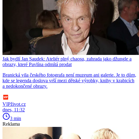
Jak bydlí Jan Saudek: Ateliér plný chaosu, zahrada jako džungle a
obrazy, které Pavlína odmítá prodat
Branická vila českého fotografa není muzeum ani galerie. Je to dům,
kde se legenda doslova vrší mezi dětské výrobky, knihy v krabicích
a nedokončené obrazy.
VIPživot.cz
dnes, 11:32
3 min
Reklama