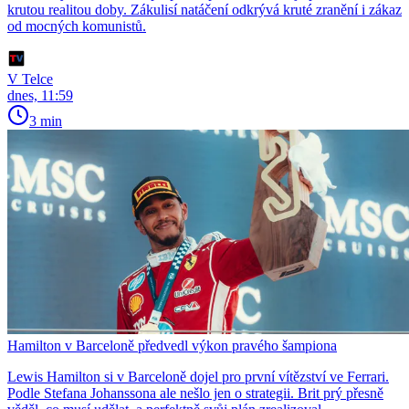
krutou realitou doby. Zákulisí natáčení odkrývá kruté zranění i zákaz
od mocných komunistů.
V Telce
dnes, 11:59
3 min
Hamilton v Barceloně předvedl výkon pravého šampiona
Lewis Hamilton si v Barceloně dojel pro první vítězství ve Ferrari.
Podle Stefana Johanssona ale nešlo jen o strategii. Brit prý přesně