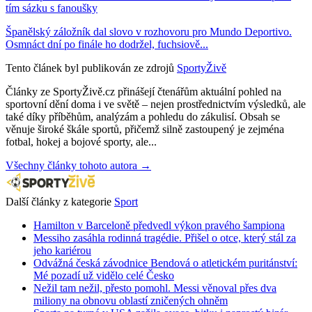
tím sázku s fanoušky
Španělský záložník dal slovo v rozhovoru pro Mundo Deportivo.
Osmnáct dní po finále ho dodržel, fuchsiově...
Tento článek byl publikován ze zdrojů
SportyŽivě
Články ze SportyŽivě.cz přinášejí čtenářům aktuální pohled na
sportovní dění doma i ve světě – nejen prostřednictvím výsledků, ale
také díky příběhům, analýzám a pohledu do zákulisí. Obsah se
věnuje široké škále sportů, přičemž silně zastoupený je zejména
fotbal, hokej a bojové sporty, ale...
Všechny články tohoto autora →
Další články z kategorie
Sport
Hamilton v Barceloně předvedl výkon pravého šampiona
Messiho zasáhla rodinná tragédie. Přišel o otce, který stál za
jeho kariérou
Odvážná česká závodnice Bendová o atletickém puritánství:
Mé pozadí už vidělo celé Česko
Nežil tam nežil, přesto pomohl. Messi věnoval přes dva
miliony na obnovu oblastí zničených ohněm