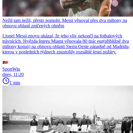
Nežil tam nežil, přesto pomohl. Messi věnoval přes dva miliony na
obnovu oblastí zničených ohněm
Lionel Messi znovu ukázal, že jeho vliv nekončí na fotbalových
trávnících. Hvězda Interu Miami věnovala 80 tisíc eur(přibližně dva
miliony korun) na obnovu oblasti Sierra Oeste západně od Madridu,
kterou v posledních týdnech zpustošily rozsáhlé lesní požáry.
SportWin
dnes, 11:20
1 min