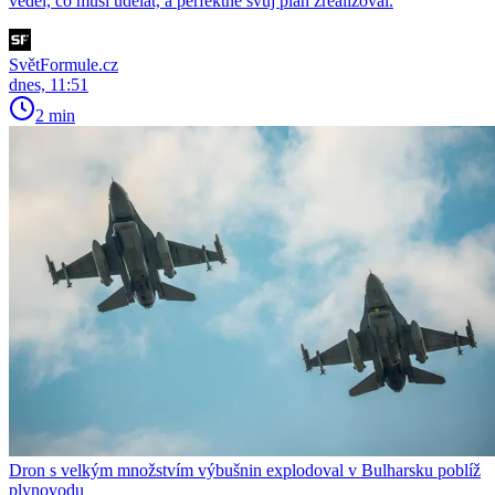
věděl, co musí udělat, a perfektně svůj plán zrealizoval.
SvětFormule.cz
dnes, 11:51
2 min
Dron s velkým množstvím výbušnin explodoval v Bulharsku poblíž
plynovodu