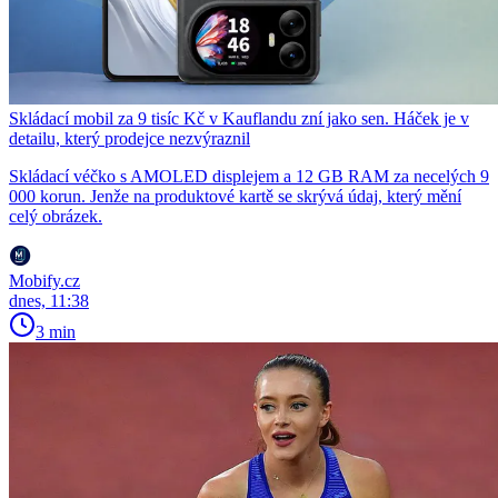
Skládací mobil za 9 tisíc Kč v Kauflandu zní jako sen. Háček je v
detailu, který prodejce nezvýraznil
Skládací véčko s AMOLED displejem a 12 GB RAM za necelých 9
000 korun. Jenže na produktové kartě se skrývá údaj, který mění
celý obrázek.
Mobify.cz
dnes, 11:38
3 min