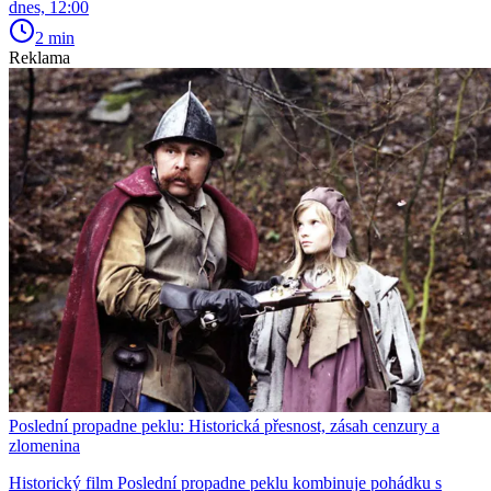
dnes, 12:00
2 min
Reklama
Poslední propadne peklu: Historická přesnost, zásah cenzury a
zlomenina
Historický film Poslední propadne peklu kombinuje pohádku s