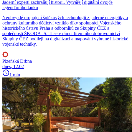
Jaderní experti zachraňují historii. Vytvářejí digitální dvojče
legendárního tanku
Neobvyklé propojení špičkových technologií z jaderné energetiky a
ochrany kulturního dědictví vzniklo díky spolupráci Vojenského
historického ústavu Praha a odborníků ze Skupiny ČEZ a
společnosti ŠKODA JS. Ti se v rámci firemního dobrovolnictví
Skupiny ČEZ podílejí na digitalizaci a mapování vybrané historické
vojenské techniky.
Plzeňská Drbna
dnes, 12:02
1 min