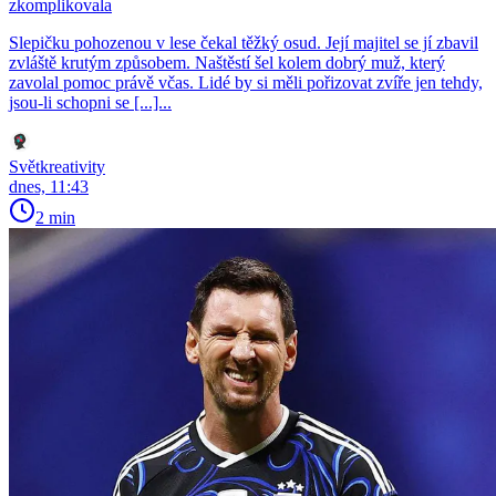
zkomplikovala
Slepičku pohozenou v lese čekal těžký osud. Její majitel se jí zbavil
zvláště krutým způsobem. Naštěstí šel kolem dobrý muž, který
zavolal pomoc právě včas. Lidé by si měli pořizovat zvíře jen tehdy,
jsou-li schopni se [...]...
Světkreativity
dnes, 11:43
2 min