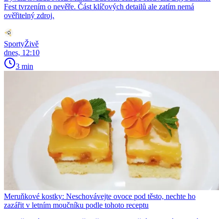
Fest tvrzením o nevěře. Část klíčových detailů ale zatím nemá
ověřitelný zdroj.
SportyŽivě
dnes, 12:10
3 min
Meruňkové kostky: Neschovávejte ovoce pod těsto, nechte ho
zazářit v letním moučníku podle tohoto receptu