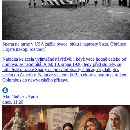
Sparta na turné v USA zažila ovace, bitku i naprostý bizár. Obránce
Hojera nakopl rozhodčí
Nabídka ke zcela výjimečné návštěvě, i když vede hodně daleko od
domova, se neodmítá. A tak 10. srpna 1926, tedy před sto lety, se
fotbalisté pražské Sparty na pozvání Sparty Chicago vydali přes
oceán do Ameriky. Nejprve vlakem do Barcelony a potom parníkem
Columbus do newyorského přístavu.
Aktuálně.cz - Sport
dnes, 11:20