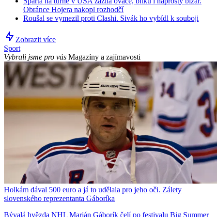
Sparta na turné v USA zažila ovace, bitku i naprostý bizár.
Obránce Hojera nakopl rozhodčí
Roušal se vymezil proti Clashi. Sivák ho vybídl k souboji
Zobrazit více
Sport
Vybrali jsme pro vás
Magazíny a zajímavosti
Holkám dával 500 euro a já to udělala pro jeho oči. Zálety
slovenského reprezentanta Gáboríka
Bývalá hvězda NHL Marián Gáborík čelí po festivalu Big Summer