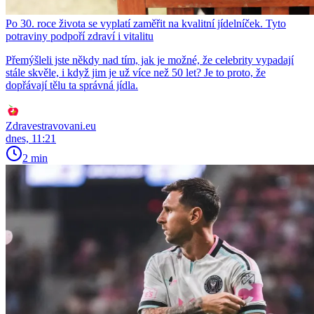
Po 30. roce života se vyplatí zaměřit na kvalitní jídelníček. Tyto
potraviny podpoří zdraví i vitalitu
Přemýšleli jste někdy nad tím, jak je možné, že celebrity vypadají
stále skvěle, i když jim je už více než 50 let? Je to proto, že
dopřávají tělu ta správná jídla.
Zdravestravovani.eu
dnes, 11:21
2 min