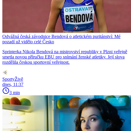
Odvážná česká závodnice Bendová o atletickém puritánství: Mé
pozadí už vidělo celé Česko
Sprinterka Nikola Bendová na mistrovství republiky v Plzni veřejně
smetla novou příručku EBU pro snímání ženské atletiky. Její slova
rozdělila českou sportovní veřejnost.
SportyŽivě
dnes, 11:37
3 min