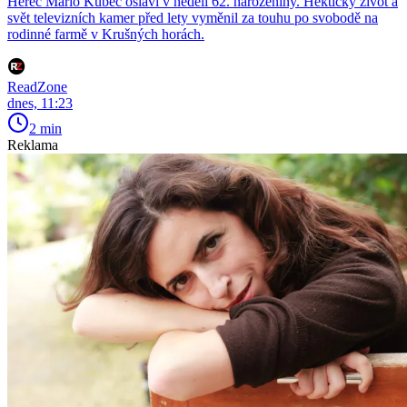
Herec Mário Kubec oslaví v neděli 62. narozeniny. Hektický život a
svět televizních kamer před lety vyměnil za touhu po svobodě na
rodinné farmě v Krušných horách.
ReadZone
dnes, 11:23
2 min
Reklama