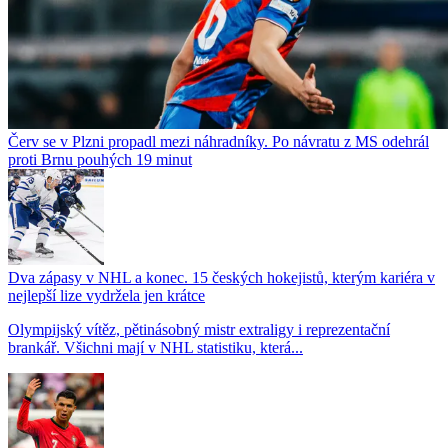
Červ se v Plzni propadl mezi náhradníky. Po návratu z MS odehrál
proti Brnu pouhých 19 minut
Dva zápasy v NHL a konec. 15 českých hokejistů, kterým kariéra v
nejlepší lize vydržela jen krátce
Olympijský vítěz, pětinásobný mistr extraligy i reprezentační
brankář. Všichni mají v NHL statistiku, která...