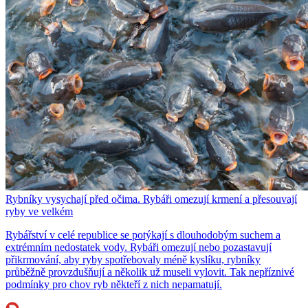
Rybníky vysychají před očima. Rybáři omezují krmení a přesouvají
ryby ve velkém
Rybářství v celé republice se potýkají s dlouhodobým suchem a
extrémním nedostatek vody. Rybáři omezují nebo pozastavují
přikrmování, aby ryby spotřebovaly méně kyslíku, rybníky
průběžně provzdušňují a několik už museli vylovit. Tak nepříznivé
podmínky pro chov ryb někteří z nich nepamatují.