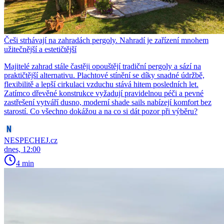
Češi strhávají na zahradách pergoly. Nahradí je zařízení mnohem
užitečnější a estetičtější
Majitelé zahrad stále častěji opouštějí tradiční pergoly a sází na
praktičtější alternativu. Plachtové stínění se díky snadné údržbě,
flexibilitě a lepší cirkulaci vzduchu stává hitem posledních let.
Zatímco dřevěné konstrukce vyžadují pravidelnou péči a pevné
zastřešení vytváří dusno, moderní shade sails nabízejí komfort bez
starostí. Co všechno dokážou a na co si dát pozor při výběru?
NESPECHEJ.cz
dnes, 12:00
4 min