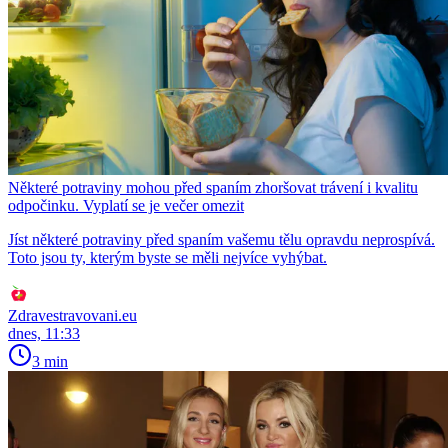
Některé potraviny mohou před spaním zhoršovat trávení i kvalitu
odpočinku. Vyplatí se je večer omezit
Jíst některé potraviny před spaním vašemu tělu opravdu neprospívá.
Toto jsou ty, kterým byste se měli nejvíce vyhýbat.
Zdravestravovani.eu
dnes, 11:33
3 min