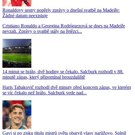
Ronaldovy sestry popřely zprávy o dnešní svatbě na Madeiře:
Žádné datum neexistuje
Cristiano Ronaldo a Georgina Rodríguezová se dnes na Madeiře
nevzali. Zprávy o svatbě stály na řetězci...
14 minut se hrálo, dvě hodiny se čekalo. Salcburk rozhodl v 88.
minutě zápas, který připomínal brouzdaliště
Haris Tabakovič rozhodl dvě minuty před koncem zápas, ve kterém
se víc čekalo než hrálo. Salcburk vede nad...
Gavi si po zisku titulu mistrů světa obarvil vlasy narůžovo. Splnil