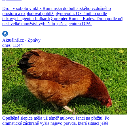
Dron v sobotu vnikl z Rumunska do bulharského vzdušného
prostoru a explodoval poblíž plynovodu. Oznámil to podle
tiskových agentur bulharský premiér Rumen Radev. Dron podle něj
nesl velké množství výbušnin, píše agentura DPA.
Aktuálně.cz - Zprávy
dnes, 11:44
Opuštěná slepice měla už téměř nulovou šanci na přežití. Po
dramatické záchraně vyšla najevo pravda, která situaci ještě