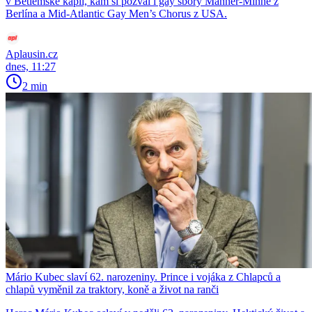
v Betlémské kapli, kam si pozval i gay sbory Männer-Minne z
Berlína a Mid-Atlantic Gay Men’s Chorus z USA.
Aplausin.cz
dnes, 11:27
2 min
Mário Kubec slaví 62. narozeniny. Prince i vojáka z Chlapců a
chlapů vyměnil za traktory, koně a život na ranči