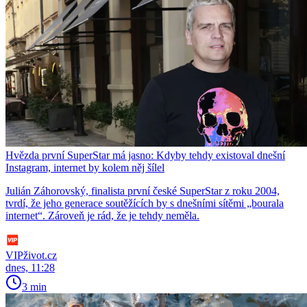
Hvězda první SuperStar má jasno: Kdyby tehdy existoval dnešní
Instagram, internet by kolem něj šílel
Julián Záhorovský, finalista první české SuperStar z roku 2004,
tvrdí, že jeho generace soutěžících by s dnešními sítěmi „bourala
internet“. Zároveň je rád, že je tehdy neměla.
VIPživot.cz
dnes, 11:28
3 min