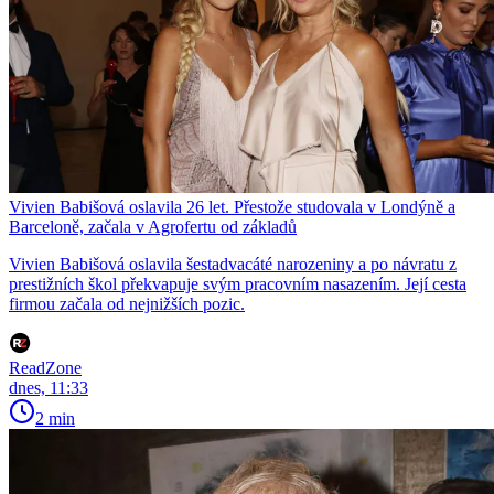
Vivien Babišová oslavila 26 let. Přestože studovala v Londýně a
Barceloně, začala v Agrofertu od základů
Vivien Babišová oslavila šestadvacáté narozeniny a po návratu z
prestižních škol překvapuje svým pracovním nasazením. Její cesta
firmou začala od nejnižších pozic.
ReadZone
dnes, 11:33
2 min