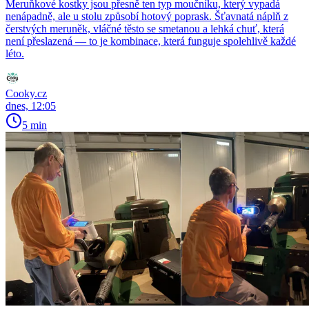
Meruňkové kostky jsou přesně ten typ moučníku, který vypadá
nenápadně, ale u stolu způsobí hotový poprask. Šťavnatá náplň z
čerstvých meruněk, vláčné těsto se smetanou a lehká chuť, která
není přeslazená — to je kombinace, která funguje spolehlivě každé
léto.
Cooky.cz
dnes, 12:05
5 min