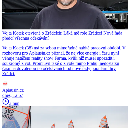
Vojta Kotek otevřeně o Zrádcích: Láká mě role Zrádce! Nová řada
předčí všechna očekávání
Vojta Kotek (38) má za sebou mimořádně nabité pracovní období. V
rozhovoru pro Aplausin.cz přiznal, že nejvíce energie i času nyní
věnuje natáčení reality show Farma, kvůli níž musel upozadit i
soukromý život. Promluvil také o životě mimo Prahu, nedostatku
času na dovolenou i o očekáváních od nové řady populární hry
Zrádci.
Aplausin.cz
dnes, 12:57
3 min