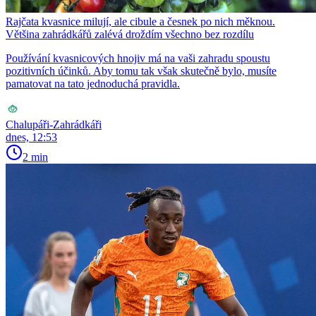
Rajčata kvasnice milují, ale cibule a česnek po nich měknou.
Většina zahrádkářů zalévá droždím všechno bez rozdílu
Používání kvasnicových hnojiv má na vaši zahradu spoustu
pozitivních účinků. Aby tomu tak však skutečně bylo, musíte
pamatovat na tato jednoduchá pravidla.
Chalupáři-Zahrádkáři
dnes, 12:53
2 min