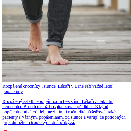
Rozpálené chodníky i slunce. Lékaři v Brně řeší vážné letní
popáleniny
Rozpálený asfalt nebo pár hodin bez stínu. Lékaři z Fakultní
nemocnice Brno letos už hospitalizovali pět lidí s těžkými
popáleninami chodidel, mezi nimi i roční dítě. Ošetřovali také
pacienty s vážnými popáleninami od slunce a varují, že podobných
případů během tropických dnů přibývá.