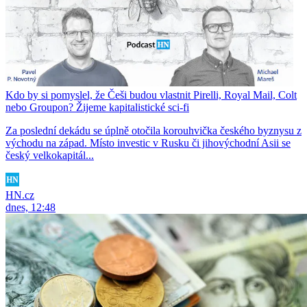
Kdo by si pomyslel, že Češi budou vlastnit Pirelli, Royal Mail, Colt
nebo Groupon? Žijeme kapitalistické sci-fi
Za poslední dekádu se úplně otočila korouhvička českého byznysu z
východu na západ. Místo investic v Rusku či jihovýchodní Asii se
český velkokapitál...
HN.cz
dnes, 12:48