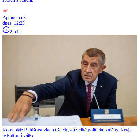
Aplausin.cz
dnes, 12:23
2 min
Komentář: Babišova vláda tiše chystá velké politické změny. Kryjí
je kulturní války