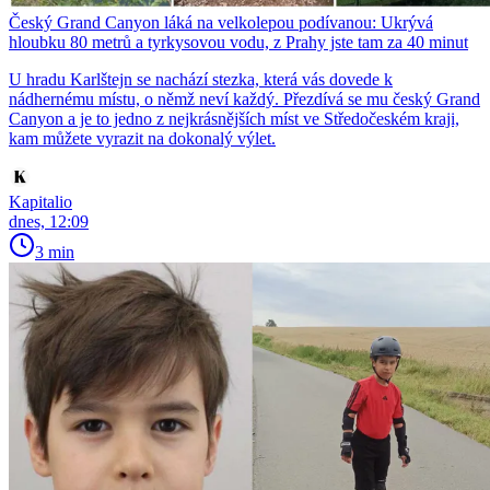
Český Grand Canyon láká na velkolepou podívanou: Ukrývá
hloubku 80 metrů a tyrkysovou vodu, z Prahy jste tam za 40 minut
U hradu Karlštejn se nachází stezka, která vás dovede k
nádhernému místu, o němž neví každý. Přezdívá se mu český Grand
Canyon a je to jedno z nejkrásnějších míst ve Středočeském kraji,
kam můžete vyrazit na dokonalý výlet.
Kapitalio
dnes, 12:09
3 min