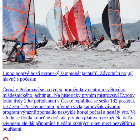
Lipno poprvé hostí evropský šampionát jachtařů. Závodníci bojují
hlavně s počasím
Černá v Pošumaví se na týden proměnila v centrum světového
mládežnického jachtingu. Na historicky prvním mistrovství Evropy
lodní třídy 29er pořádaném v České republice se sešlo 182 posádek
z 27 zemí. Po slavnostním průvodu s vlajkami však závodní
program výrazně zpomalilo nezvykle horké počasí a nestálý vítr. Ve
středu se flotila konečně dočkala prvních platných rozjížděk, další
závodění ale dál připomíná hledání krátkých oken mezi bezvětřím a
bouřkami.