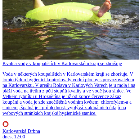
Kvalita vody v koupalištích v Karlovarském kraji se zhoršuje
Voda v některých koupalištích v Karlovarském kraji se zhoršuje. V
tomto týdnu hygienici kontrolovaly vodní plochy s provozovatelem
na Karlovarsku. V areálu Rolava v Karlových Varech je u mola i na
pláži voda na třetím z pěti stupňů kvality a ve vodě jsou sinice. Ve
Velkém rybníku u Hroznětína je už od konce července zákaz
koupání a voda je zde znečištěná vodním květem, chlorofylem-a a
sinicemi, špatná je i průhlednost, vyplývá z aktuálních údajů na
webových stránkách krajské hygienické stanice.
Karlovarská Drbna
dnes, 12:00