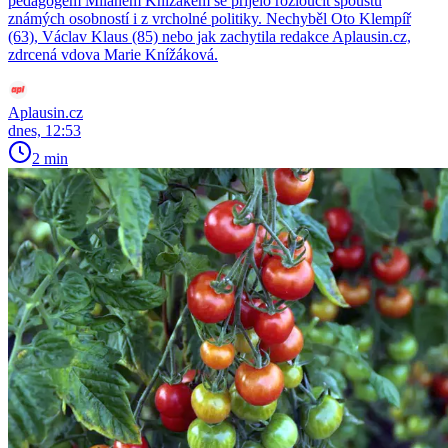
pedagogem Milanem Knížákem se přijelo rozloučit spoustu
známých osobností i z vrcholné politiky. Nechyběl Oto Klempíř
(63), Václav Klaus (85) nebo jak zachytila redakce Aplausin.cz,
zdrcená vdova Marie Knížáková.
Aplausin.cz
dnes, 12:53
2 min