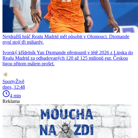
Nejdražší hráč Realu Madrid měl působit v Olomouci. Diomande
nyní stojí tři miliardy.
Ivorský křídelník Yan Diomande přestoupil v létě 2026 z Lipska do
Realu Madrid za odhadovaných 120 až 125 milionů eur. Českou
ligou přitom málem prošel.
SportyŽivě
dnes, 12:48
4 min
Reklama