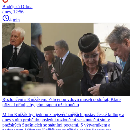
Budějcká Drbna
dnes, 12:56
4 min
Rozloučení s Knížákem: Zdrcenou vdovu museli podpírat, Klaus
přiznal přání, aby jeho trápení už skončilo
Milan Knížák byl jednou z nejsvéráznějších postav české kultury a
dnes s ním proběhlo poslední rozloučení ve smuteční síni v
pražských Strašnicích se státními poctami. S výtvarníkem a