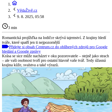
VědaŽivě.cz
9. 8. 2025, 05:58
3 min
Romantická projížďka na lodičce skrývá tajemství. Z krajiny hledí
tváře, které spatří jen ti nejpozornější
Přidejte si obsah Centrum.cz do oblíbených zdrojů pro Google
hledání a Google zprávy
Krása se sice může nacházet v oku pozorovatele – stejně jako strach
– ale vaši osobnost tvoří pro ostatní hlavně vaše tvář. Tedy úžasná
krajina kůže, svalstva a také výrazů.