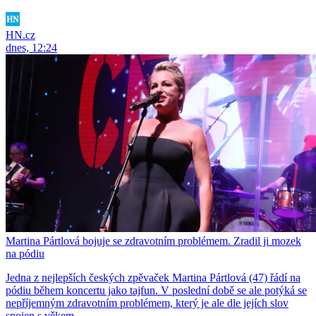
HN.cz
dnes, 12:24
Martina Pártlová bojuje se zdravotním problémem. Zradil ji mozek
na pódiu
Jedna z nejlepších českých zpěvaček Martina Pártlová (47) řádí na
pódiu během koncertu jako tajfun. V poslední době se ale potýká se
nepříjemným zdravotním problémem, který je ale dle jejích slov
spojen s věkem.