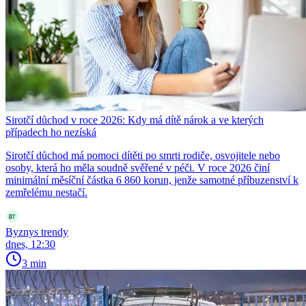
Sirotčí důchod v roce 2026: Kdy má dítě nárok a ve kterých
případech ho nezíská
Sirotčí důchod má pomoci dítěti po smrti rodiče, osvojitele nebo
osoby, která ho měla soudně svěřené v péči. V roce 2026 činí
minimální měsíční částka 6 860 korun, jenže samotné příbuzenství k
zemřelému nestačí.
Byznys trendy
dnes, 12:30
3 min