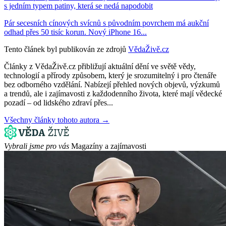
s jedním typem patiny, která se nedá napodobit
Pár secesních cínových svícnů s původním povrchem má aukční
odhad přes 50 tisíc korun. Nový iPhone 16...
Tento článek byl publikován ze zdrojů
VědaŽivě.cz
Články z VědaŽivě.cz přibližují aktuální dění ve světě vědy,
technologií a přírody způsobem, který je srozumitelný i pro čtenáře
bez odborného vzdělání. Nabízejí přehled nových objevů, výzkumů
a trendů, ale i zajímavosti z každodenního života, které mají vědecké
pozadí – od lidského zdraví přes...
Všechny články tohoto autora →
Vybrali jsme pro vás
Magazíny a zajímavosti