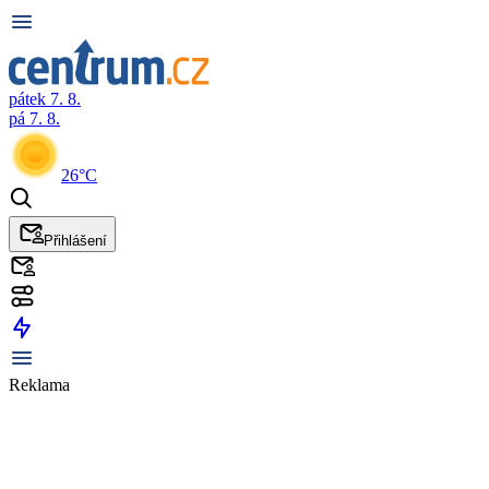
pátek 7. 8.
pá 7. 8.
26°C
Přihlášení
Reklama