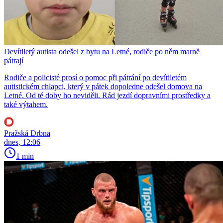
Devítiletý autista odešel z bytu na Letné, rodiče po něm marně
pátrají
Rodiče a policisté prosí o pomoc při pátrání po devítiletém
autistickém chlapci, který v pátek dopoledne odešel domova na
Letné. Od té doby ho neviděli. Rád jezdí dopravními prostředky a
také výtahem.
Pražská Drbna
dnes, 12:06
1 min