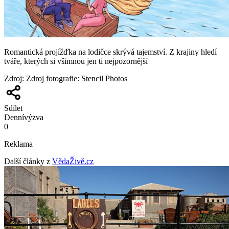
Romantická projížďka na lodičce skrývá tajemství. Z krajiny hledí
tváře, kterých si všimnou jen ti nejpozornější
Zdroj
:
Zdroj fotografie: Stencil Photos
Sdílet
Denní
výzva
0
Reklama
Další články z
VědaŽivě.cz