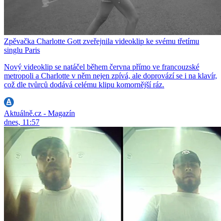
Zpěvačka Charlotte Gott zveřejnila videoklip ke svému třetímu
singlu Paris
Nový videoklip se natáčel během června přímo ve francouzské
metropoli a Charlotte v něm nejen zpívá, ale doprovází se i na klavír,
což dle tvůrců dodává celému klipu komornější ráz.
Aktuálně.cz - Magazín
dnes, 11:57