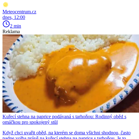
Meteocentrum.cz
dnes, 12:00
2 min
Reklama
Kuřecí stehna na paprice podávaná s tarhoňou: Rodinný oběd s
omáčkou pro spokojený stůl
Když chci uvařit oběd, na kterém se doma všichni shodnou, často
padne volba právě na kuřecí stehna na paprice s tarhoňou. Je to