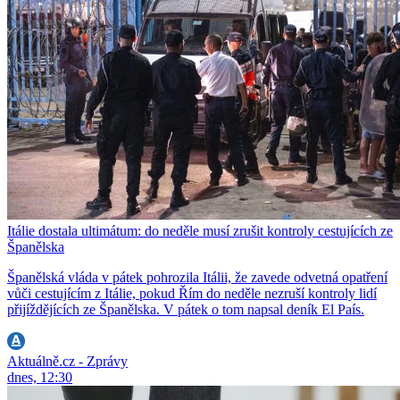
Itálie dostala ultimátum: do neděle musí zrušit kontroly cestujících ze
Španělska
Španělská vláda v pátek pohrozila Itálii, že zavede odvetná opatření
vůči cestujícím z Itálie, pokud Řím do neděle nezruší kontroly lidí
přijíždějících ze Španělska. V pátek o tom napsal deník El País.
Aktuálně.cz - Zprávy
dnes, 12:30