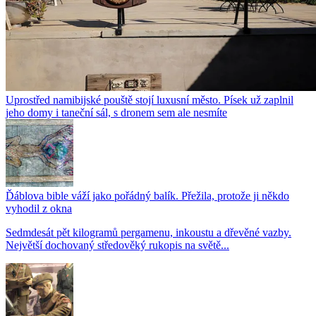
Uprostřed namibijské pouště stojí luxusní město. Písek už zaplnil
jeho domy i taneční sál, s dronem sem ale nesmíte
Ďáblova bible váží jako pořádný balík. Přežila, protože ji někdo
vyhodil z okna
Sedmdesát pět kilogramů pergamenu, inkoustu a dřevěné vazby.
Největší dochovaný středověký rukopis na světě...