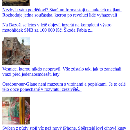
Nezbyla vám po dědovi? Stará uniforma stojí na aukcích majlant.
Rozhoduje jedna součástka, kterou po revoluci lidé vyhazovali
Na Bazoši se letos v létě objevil inzerát na kompletní výstroj
motohlídek SNB za 100 000 Kč. Škoda Fabia z...
Vesnice, kterou nikdo neopravil. Vše zůstalo tak, jak to zanechali
vrazi před jedenaosmdesáti lety
Oradour-sur-Glane není muzeum s vitrínami a popiskami. Je to celé
tělo obce ponechané v rozvratu: zrezivělé...
Svícen z půdy stojí víc než nový iPhone. Sběratelé loví cínové kusy