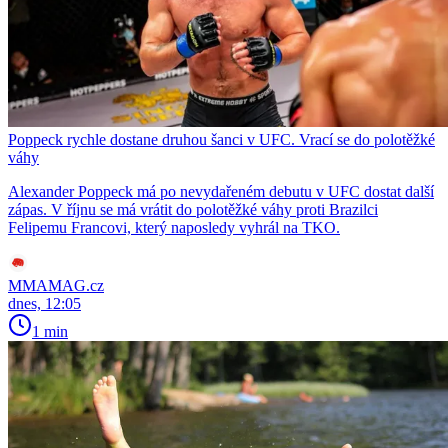
Poppeck rychle dostane druhou šanci v UFC. Vrací se do polotěžké
váhy
Alexander Poppeck má po nevydařeném debutu v UFC dostat další
zápas. V říjnu se má vrátit do polotěžké váhy proti Brazilci
Felipemu Francovi, který naposledy vyhrál na TKO.
MMAMAG.cz
dnes, 12:05
1 min