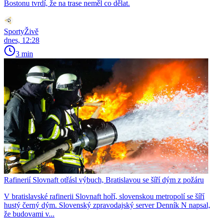
Bostonu tvrdí, že na trase neměl co dělat.
SportyŽivě
dnes, 12:28
3 min
Rafinerií Slovnaft otřásl výbuch, Bratislavou se šíří dým z požáru
V bratislavské rafinerii Slovnaft hoří, slovenskou metropolí se šíří
hustý černý dým. Slovenský zpravodajský server Denník N napsal,
že budovami v...