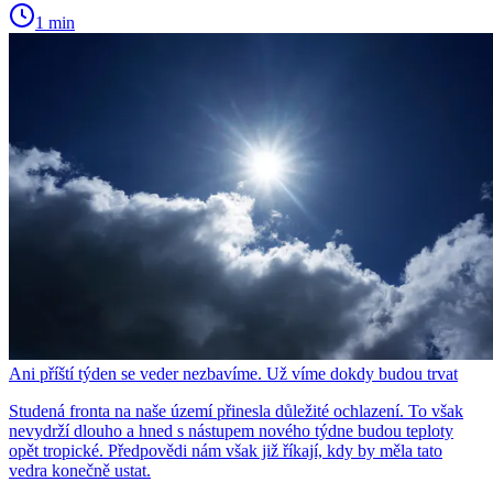
1 min
Ani příští týden se veder nezbavíme. Už víme dokdy budou trvat
Studená fronta na naše území přinesla důležité ochlazení. To však
nevydrží dlouho a hned s nástupem nového týdne budou teploty
opět tropické. Předpovědi nám však již říkají, kdy by měla tato
vedra konečně ustat.