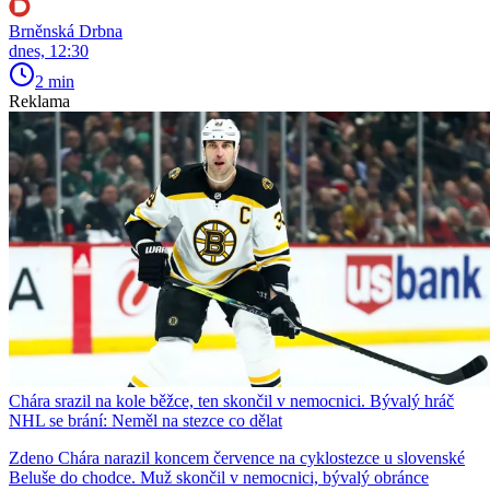
Brněnská Drbna
dnes, 12:30
2 min
Reklama
Chára srazil na kole běžce, ten skončil v nemocnici. Bývalý hráč
NHL se brání: Neměl na stezce co dělat
Zdeno Chára narazil koncem července na cyklostezce u slovenské
Beluše do chodce. Muž skončil v nemocnici, bývalý obránce