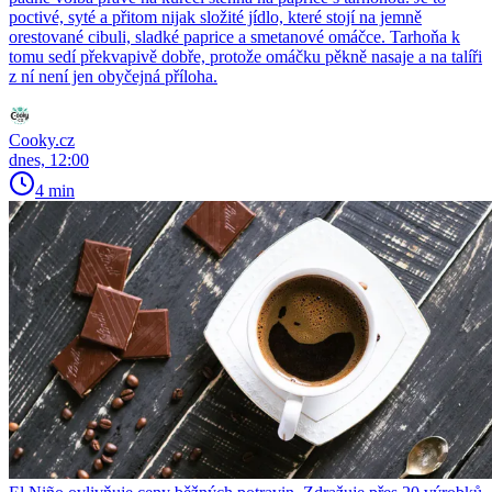
poctivé, syté a přitom nijak složité jídlo, které stojí na jemně
orestované cibuli, sladké paprice a smetanové omáčce. Tarhoňa k
tomu sedí překvapivě dobře, protože omáčku pěkně nasaje a na talíři
z ní není jen obyčejná příloha.
Cooky.cz
dnes, 12:00
4 min