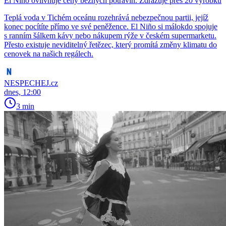
El Niño ovlivňuje ceny běžných potravin. Zdražuje přes 20 výrobků
Teplá voda v Tichém oceánu rozehrává nebezpečnou partii, jejíž
konec pocítíte přímo ve své peněžence. El Niño si málokdo spojuje
s ranním šálkem kávy nebo nákupem rýže v českém supermarketu.
Přesto existuje neviditelný řetězec, který promítá změny klimatu do
cenovek na našich regálech.
NESPECHEJ.cz
dnes, 12:00
3 min