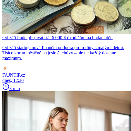
Od září bude přispívat stát 6 000 Kč rodičům na hlídání dětí
Od září startuje nová finanční podpora pro rodiny s malými dětmi.
Tisíce korun měsíčně na jesle či chůvy – ale ne každý dostane
maximum.
FAJNTIP.cz
dnes, 12:30
3 min