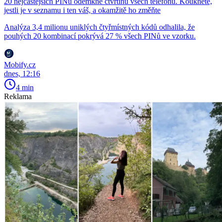
20 nejčastějších PINů odemkne čtvrtinu všech telefonů. Koukněte,
jestli je v seznamu i ten váš, a okamžitě ho změňte
Analýza 3,4 milionu uniklých čtyřmístných kódů odhalila, že
pouhých 20 kombinací pokrývá 27 % všech PINů ve vzorku.
Mobify.cz
dnes, 12:16
4 min
Reklama