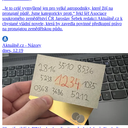
„Je to celé vymyšlené jen pro velké agropodniky, které žijí na
pronajaté půdě. Jsme kategoricky proti,“ řekl šéf Asociace
soukromého zemědělství ČR Jaroslav Šebek redakci Aktuálně.cz k
chystané vládní novele, která by zavedla povinné předkupní právo
na pronajatou zemědělskou půdu.
Aktuálně.cz - Názory
dnes, 12:19