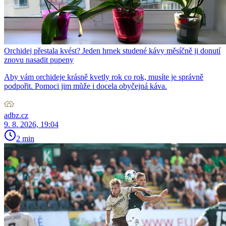
Orchidej přestala kvést? Jeden hrnek studené kávy měsíčně ji donutí
znovu nasadit pupeny
Aby vám orchideje krásně kvetly rok co rok, musíte je správně
podpořit. Pomoci jim může i docela obyčejná káva.
adbz.cz
9. 8. 2026, 19:04
2 min