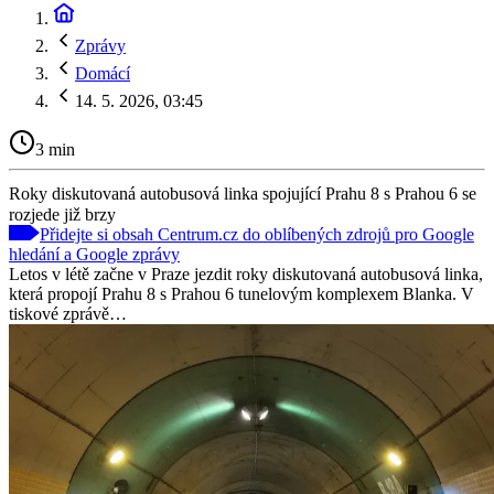
Zprávy
Domácí
14. 5. 2026, 03:45
3 min
Roky diskutovaná autobusová linka spojující Prahu 8 s Prahou 6 se
rozjede již brzy
Přidejte si obsah Centrum.cz do oblíbených zdrojů pro Google
hledání a Google zprávy
Letos v létě začne v Praze jezdit roky diskutovaná autobusová linka,
která propojí Prahu 8 s Prahou 6 tunelovým komplexem Blanka. V
tiskové zprávě…