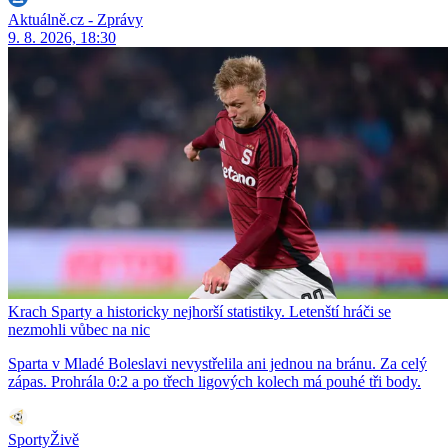
Aktuálně.cz - Zprávy
9. 8. 2026, 18:30
Krach Sparty a historicky nejhorší statistiky. Letenští hráči se
nezmohli vůbec na nic
Sparta v Mladé Boleslavi nevystřelila ani jednou na bránu. Za celý
zápas. Prohrála 0:2 a po třech ligových kolech má pouhé tři body.
SportyŽivě