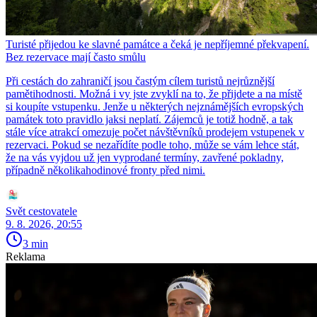
Turisté přijedou ke slavné památce a čeká je nepříjemné překvapení.
Bez rezervace mají často smůlu
Při cestách do zahraničí jsou častým cílem turistů nejrůznější
pamětihodnosti. Možná i vy jste zvyklí na to, že přijdete a na místě
si koupíte vstupenku. Jenže u některých nejznámějších evropských
památek toto pravidlo jaksi neplatí. Zájemců je totiž hodně, a tak
stále více atrakcí omezuje počet návštěvníků prodejem vstupenek v
rezervaci. Pokud se nezařídíte podle toho, může se vám lehce stát,
že na vás vyjdou už jen vyprodané termíny, zavřené pokladny,
případně několikahodinové fronty před nimi.
Svět cestovatele
9. 8. 2026, 20:55
3 min
Reklama