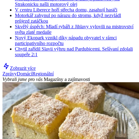
Strakonicku našli motorový olej
V centru Liberece hoří střecha domu, zasahují hasiči
Motorkář zahynul po nárazu do stromu, když nezvládl
průjezd zatáčkou
Skvělý úspěch: Mladí rybáři z Jihlavy vylovili na mistrovství
světa zlaté medaile
Nový Ekopark vznikl díky nápadu obyvatel v rámci
participativního rozpočtu
Chytil zařídil Slavii výhru nad Pardubicemi. Sešívaní zdolali
soupeře 2:1
Zobrazit více
Zprávy
Domácí
Regionální
Vybrali jsme pro vás
Magazíny a zajímavosti