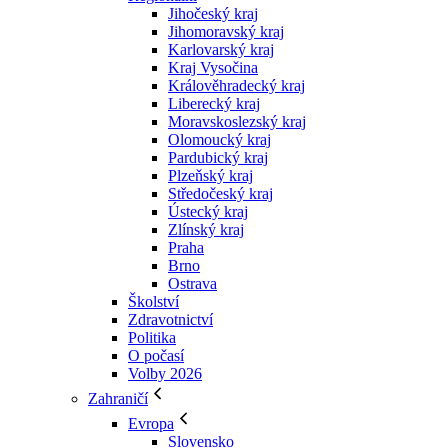
Jihočeský kraj
Jihomoravský kraj
Karlovarský kraj
Kraj Vysočina
Králověhradecký kraj
Liberecký kraj
Moravskoslezský kraj
Olomoucký kraj
Pardubický kraj
Plzeňský kraj
Středočeský kraj
Ústecký kraj
Zlínský kraj
Praha
Brno
Ostrava
Školství
Zdravotnictví
Politika
O počasí
Volby 2026
Zahraničí
Evropa
Slovensko