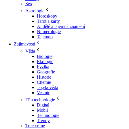
Sex
Astrologie
Horoskopy
Tarot a karty
Andělé a tajemná znamení
Numerologie
Tajemno
Zajímavosti
Věda
Biologie
Ekologie
Fyzika
Geografie
Historie
Chemie
Jazykověda
Vesmír
IT a technologie
Digital
Mobil
Technologie
Trendy
True crime