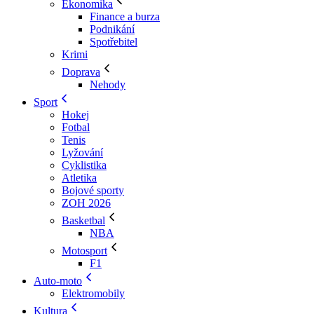
Ekonomika
Finance a burza
Podnikání
Spotřebitel
Krimi
Doprava
Nehody
Sport
Hokej
Fotbal
Tenis
Lyžování
Cyklistika
Atletika
Bojové sporty
ZOH 2026
Basketbal
NBA
Motosport
F1
Auto-moto
Elektromobily
Kultura