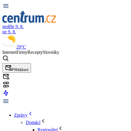
neděle 9. 8.
ne 9. 8.
29°C
Internet
Firmy
Recepty
Slovníky
Přihlášení
Zprávy
Domácí
Regionální