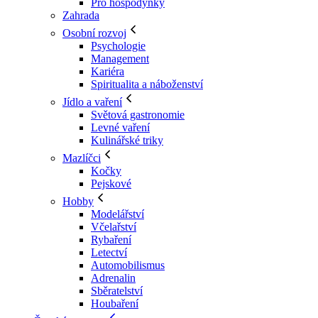
Pro hospodyňky
Zahrada
Osobní rozvoj
Psychologie
Management
Kariéra
Spiritualita a náboženství
Jídlo a vaření
Světová gastronomie
Levné vaření
Kulinářské triky
Mazlíčci
Kočky
Pejskové
Hobby
Modelářství
Včelařství
Rybaření
Letectví
Automobilismus
Adrenalin
Sběratelství
Houbaření