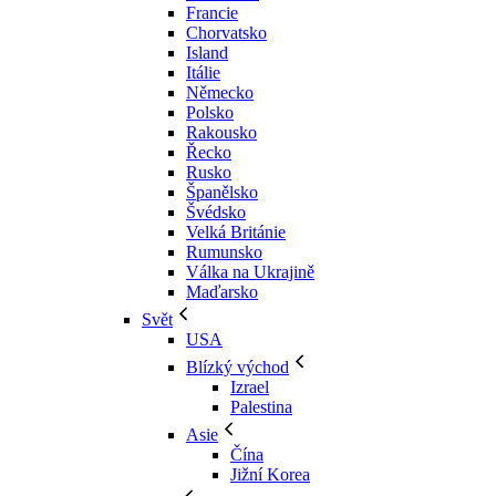
Francie
Chorvatsko
Island
Itálie
Německo
Polsko
Rakousko
Řecko
Rusko
Španělsko
Švédsko
Velká Británie
Rumunsko
Válka na Ukrajině
Maďarsko
Svět
USA
Blízký východ
Izrael
Palestina
Asie
Čína
Jižní Korea