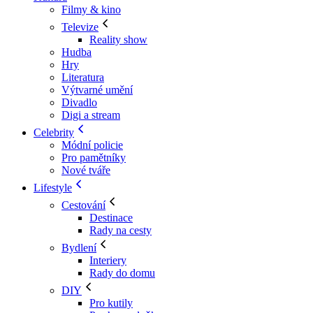
Filmy & kino
Televize
Reality show
Hudba
Hry
Literatura
Výtvarné umění
Divadlo
Digi a stream
Celebrity
Módní policie
Pro pamětníky
Nové tváře
Lifestyle
Cestování
Destinace
Rady na cesty
Bydlení
Interiery
Rady do domu
DIY
Pro kutily