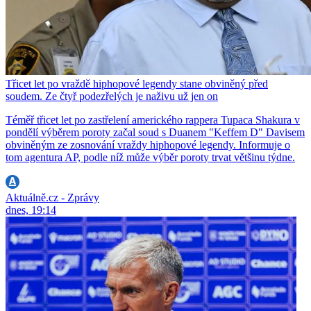
Třicet let po vraždě hiphopové legendy stane obviněný před
soudem. Ze čtyř podezřelých je naživu už jen on
Téměř třicet let po zastřelení amerického rappera Tupaca Shakura v
pondělí výběrem poroty začal soud s Duanem "Keffem D" Davisem
obviněným ze zosnování vraždy hiphopové legendy. Informuje o
tom agentura AP, podle níž může výběr poroty trvat většinu týdne.
Aktuálně.cz - Zprávy
dnes, 19:14