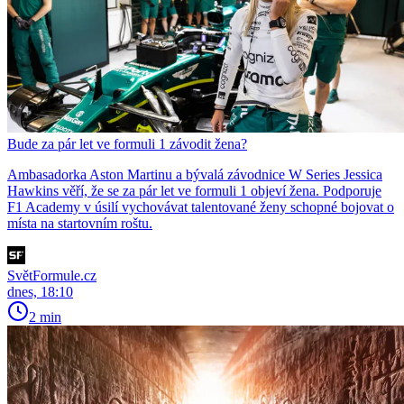
Bude za pár let ve formuli 1 závodit žena?
Ambasadorka Aston Martinu a bývalá závodnice W Series Jessica
Hawkins věří, že se za pár let ve formuli 1 objeví žena. Podporuje
F1 Academy v úsilí vychovávat talentované ženy schopné bojovat o
místa na startovním roštu.
SvětFormule.cz
dnes, 18:10
2 min