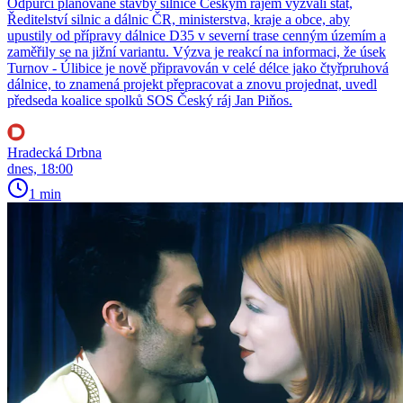
Odpůrci plánované stavby silnice Českým rájem vyzvali stát,
Ředitelství silnic a dálnic ČR, ministerstva, kraje a obce, aby
upustily od přípravy dálnice D35 v severní trase cenným územím a
zaměřily se na jižní variantu. Výzva je reakcí na informaci, že úsek
Turnov - Úlibice je nově připravován v celé délce jako čtyřpruhová
dálnice, to znamená projekt přepracovat a znovu projednat, uvedl
předseda koalice spolků SOS Český ráj Jan Piňos.
Hradecká Drbna
dnes, 18:00
1 min