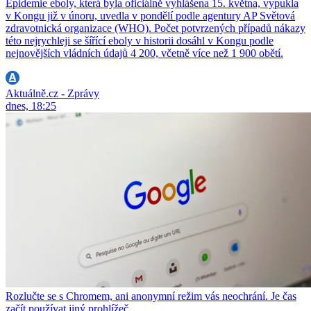
Epidemie eboly, která byla oficiálně vyhlášena 15. května, vypukla
v Kongu již v únoru, uvedla v pondělí podle agentury AP Světová
zdravotnická organizace (WHO). Počet potvrzených případů nákazy
této nejrychleji se šířící eboly v historii dosáhl v Kongu podle
nejnovějších vládních údajů 4 200, včetně více než 1 900 obětí.
Aktuálně.cz - Zprávy
dnes, 18:25
Rozlučte se s Chromem, ani anonymní režim vás neochrání. Je čas
začít používat jiný prohlížeč