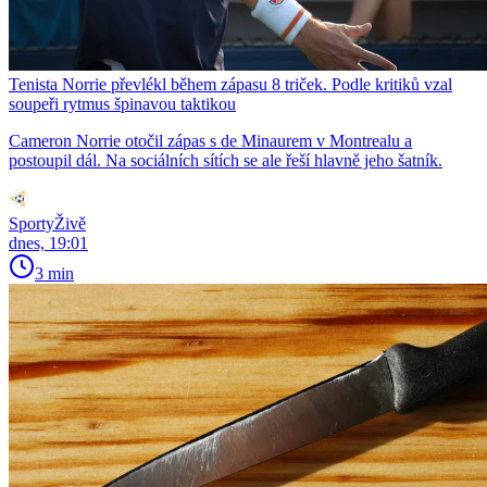
Tenista Norrie převlékl během zápasu 8 triček. Podle kritiků vzal
soupeři rytmus špinavou taktikou
Cameron Norrie otočil zápas s de Minaurem v Montrealu a
postoupil dál. Na sociálních sítích se ale řeší hlavně jeho šatník.
SportyŽivě
dnes, 19:01
3 min