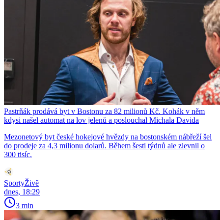
Pastrňák prodává byt v Bostonu za 82 milionů Kč. Kohák v něm
kdysi našel automat na lov jelenů a poslouchal Michala Davida
Mezonetový byt české hokejové hvězdy na bostonském nábřeží šel
do prodeje za 4,3 milionu dolarů. Během šesti týdnů ale zlevnil o
300 tisíc.
SportyŽivě
dnes, 18:29
3 min