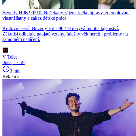
Beverly Hills 90210: Nečekaný zájem, velké úpravy, zdemolování
vlastní šatny a zákaz dětské práce
Kultovní seriál Beverly Hills 90210 ukrývá mnohá tajemství.
Zákulisí odhaluje napjaté vztahy, falešný věk herců i problémy na
samotném natáčení.
V Telce
dnes, 17:59
3 min
Reklama