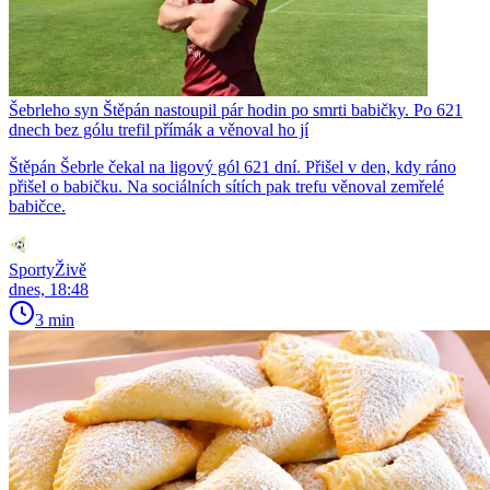
Šebrleho syn Štěpán nastoupil pár hodin po smrti babičky. Po 621
dnech bez gólu trefil přímák a věnoval ho jí
Štěpán Šebrle čekal na ligový gól 621 dní. Přišel v den, kdy ráno
přišel o babičku. Na sociálních sítích pak trefu věnoval zemřelé
babičce.
SportyŽivě
dnes, 18:48
3 min