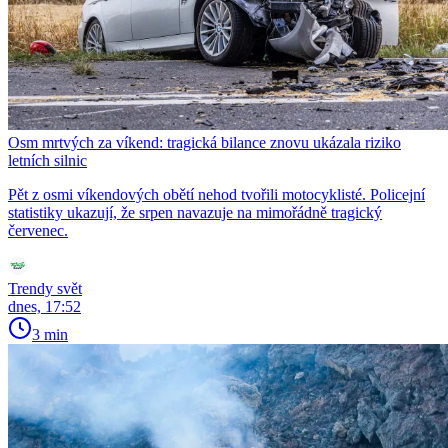
Osm mrtvých za víkend: tragická bilance znovu ukázala riziko
letních silnic
Pět z osmi víkendových obětí nehod tvořili motocyklisté. Policejní
statistiky ukazují, že srpen navazuje na mimořádně tragický
červenec.
Trendy svět
dnes, 17:52
3 min