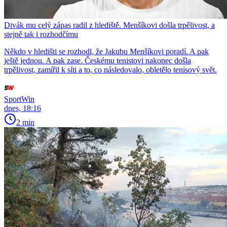
Divák mu celý zápas radil z hlediště. Menšíkovi došla trpělivost, a
stejně tak i rozhodčímu
Někdo v hledišti se rozhodl, že Jakubu Menšíkovi poradí. A pak
ještě jednou. A pak zase. Českému tenistovi nakonec došla
trpělivost, zamířil k síti a to, co následovalo, obletělo tenisový svět.
SportWin
dnes, 18:16
2 min