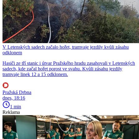
V Letenských sadech začalo hořet, tramvaje jezdily kvůli zásahu
odklonem
Hasiči ze tří stanic i útvar Pražského hradu zasahovali v Letenských
sadech, kde začal hořet porost ve svahu. Kvůli zásahu jezdily
tramvaje linek 12 a 15 odklonem.
Pražská Drbna
dnes, 18:16
1 min
Reklama