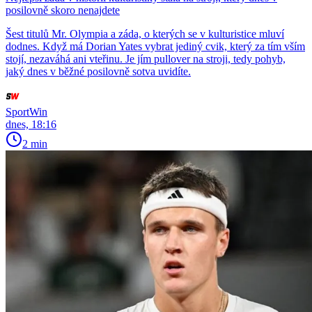
posilovně skoro nenajdete
Šest titulů Mr. Olympia a záda, o kterých se v kulturistice mluví
dodnes. Když má Dorian Yates vybrat jediný cvik, který za tím vším
stojí, nezaváhá ani vteřinu. Je jím pullover na stroji, tedy pohyb,
jaký dnes v běžné posilovně sotva uvidíte.
SportWin
dnes, 18:16
2 min