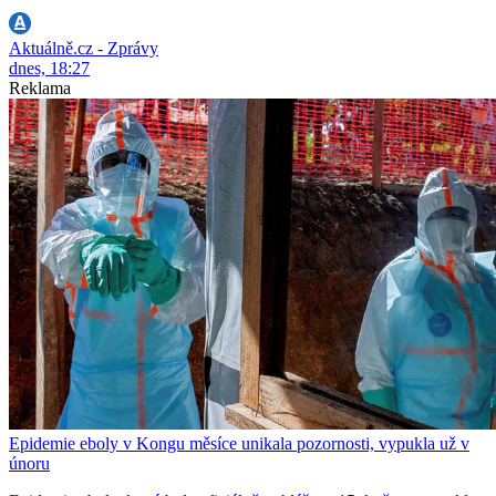
Aktuálně.cz - Zprávy
dnes, 18:27
Reklama
Epidemie eboly v Kongu měsíce unikala pozornosti, vypukla už v
únoru