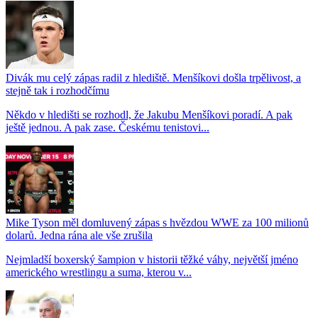
Divák mu celý zápas radil z hlediště. Menšíkovi došla trpělivost, a
stejně tak i rozhodčímu
Někdo v hledišti se rozhodl, že Jakubu Menšíkovi poradí. A pak
ještě jednou. A pak zase. Českému tenistovi...
Mike Tyson měl domluvený zápas s hvězdou WWE za 100 milionů
dolarů. Jedna rána ale vše zrušila
Nejmladší boxerský šampion v historii těžké váhy, největší jméno
amerického wrestlingu a suma, kterou v...