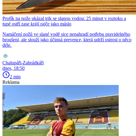
Profík na nože ukázal trik se slanou vodou: 25 minut v roztoku a
tupé ostří zase krájí rajče jako máslo
Namáčení nožů ve slané vodě sice nenahradí potřebu pravidelného
broušení, ale slouží jako účinná prevence, která udrží ostrost o něco
déle.
Chalupáři-Zahrádkáři
dnes, 18:50
2 min
Reklama