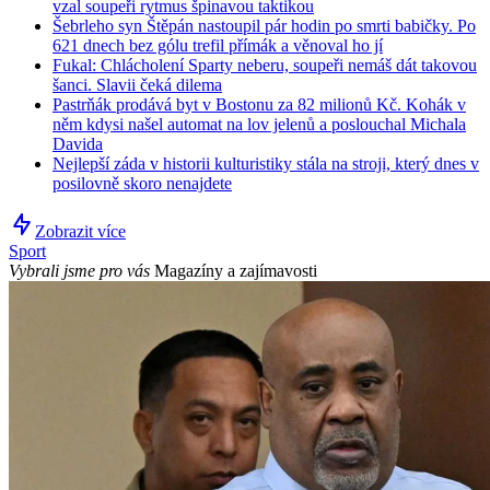
vzal soupeři rytmus špinavou taktikou
Šebrleho syn Štěpán nastoupil pár hodin po smrti babičky. Po
621 dnech bez gólu trefil přímák a věnoval ho jí
Fukal: Chlácholení Sparty neberu, soupeři nemáš dát takovou
šanci. Slavii čeká dilema
Pastrňák prodává byt v Bostonu za 82 milionů Kč. Kohák v
něm kdysi našel automat na lov jelenů a poslouchal Michala
Davida
Nejlepší záda v historii kulturistiky stála na stroji, který dnes v
posilovně skoro nenajdete
Zobrazit více
Sport
Vybrali jsme pro vás
Magazíny a zajímavosti