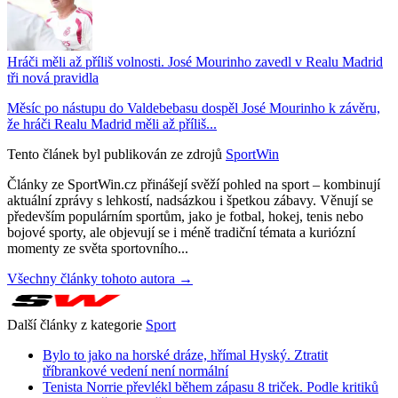
Hráči měli až příliš volnosti. José Mourinho zavedl v Realu Madrid
tři nová pravidla
Měsíc po nástupu do Valdebebasu dospěl José Mourinho k závěru,
že hráči Realu Madrid měli až příliš...
Tento článek byl publikován ze zdrojů
SportWin
Články ze SportWin.cz přinášejí svěží pohled na sport – kombinují
aktuální zprávy s lehkostí, nadsázkou i špetkou zábavy. Věnují se
především populárním sportům, jako je fotbal, hokej, tenis nebo
bojové sporty, ale objevují se i méně tradiční témata a kuriózní
momenty ze světa sportovního...
Všechny články tohoto autora →
Další články z kategorie
Sport
Bylo to jako na horské dráze, hřímal Hyský. Ztratit
tříbrankové vedení není normální
Tenista Norrie převlékl během zápasu 8 triček. Podle kritiků