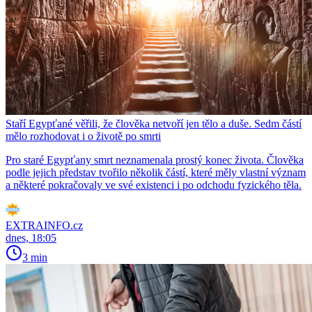
Staří Egypťané věřili, že člověka netvoří jen tělo a duše. Sedm částí
mělo rozhodovat i o životě po smrti
Pro staré Egypťany smrt neznamenala prostý konec života. Člověka
podle jejich představ tvořilo několik částí, které měly vlastní význam
a některé pokračovaly ve své existenci i po odchodu fyzického těla.
EXTRAINFO.cz
dnes, 18:05
3 min