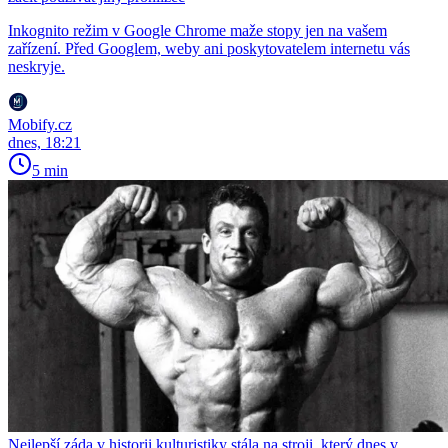
Inkognito režim v Google Chrome maže stopy jen na vašem
zařízení. Před Googlem, weby ani poskytovatelem internetu vás
neskryje.
Mobify.cz
dnes, 18:21
5 min
Nejlepší záda v historii kulturistiky stála na stroji, který dnes v