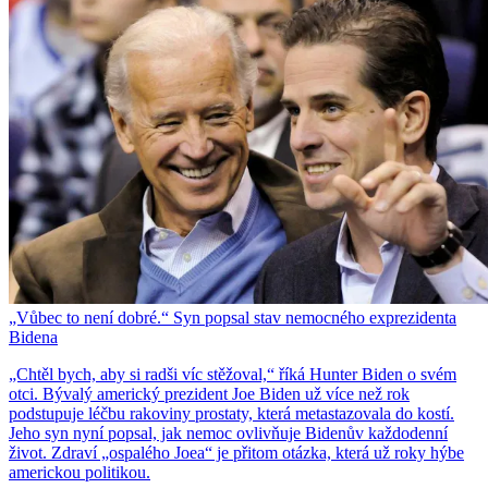
„Vůbec to není dobré.“ Syn popsal stav nemocného exprezidenta
Bidena
„Chtěl bych, aby si radši víc stěžoval,“ říká Hunter Biden o svém
otci. Bývalý americký prezident Joe Biden už více než rok
podstupuje léčbu rakoviny prostaty, která metastazovala do kostí.
Jeho syn nyní popsal, jak nemoc ovlivňuje Bidenův každodenní
život. Zdraví „ospalého Joea“ je přitom otázka, která už roky hýbe
americkou politikou.