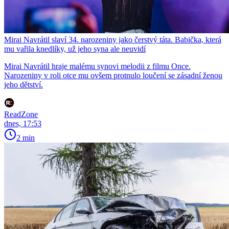
Mirai Navrátil slaví 34. narozeniny jako čerstvý táta. Babička, která
mu vařila knedlíky, už jeho syna ale neuvidí
Mirai Navrátil hraje malému synovi melodii z filmu Once.
Narozeniny v roli otce mu ovšem protnulo loučení se zásadní ženou
jeho dětství.
ReadZone
dnes, 17:53
2 min