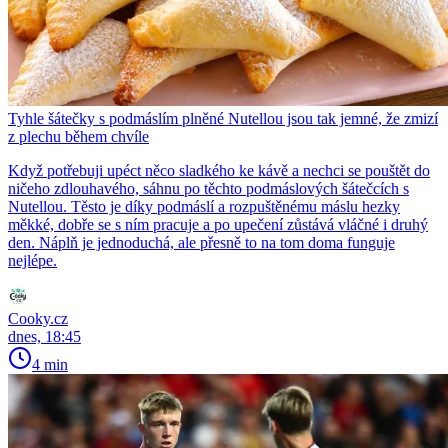
Tyhle šátečky s podmáslím plněné Nutellou jsou tak jemné, že zmizí
z plechu během chvíle
Když potřebuji upéct něco sladkého ke kávě a nechci se pouštět do
ničeho zdlouhavého, sáhnu po těchto podmáslových šátečcích s
Nutellou. Těsto je díky podmáslí a rozpuštěnému máslu hezky
měkké, dobře se s ním pracuje a po upečení zůstává vláčné i druhý
den. Náplň je jednoduchá, ale přesně to na tom doma funguje
nejlépe.
Cooky.cz
dnes, 18:45
4 min