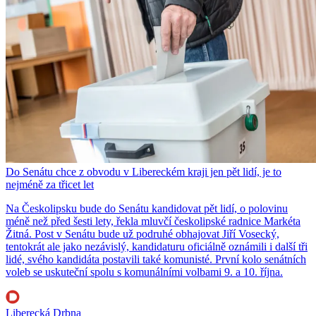
Do Senátu chce z obvodu v Libereckém kraji jen pět lidí, je to
nejméně za třicet let
Na Českolipsku bude do Senátu kandidovat pět lidí, o polovinu
méně než před šesti lety, řekla mluvčí českolipské radnice Markéta
Žitná. Post v Senátu bude už podruhé obhajovat Jiří Vosecký,
tentokrát ale jako nezávislý, kandidaturu oficiálně oznámili i další tři
lidé, svého kandidáta postavili také komunisté. První kolo senátních
voleb se uskuteční spolu s komunálními volbami 9. a 10. října.
Liberecká Drbna