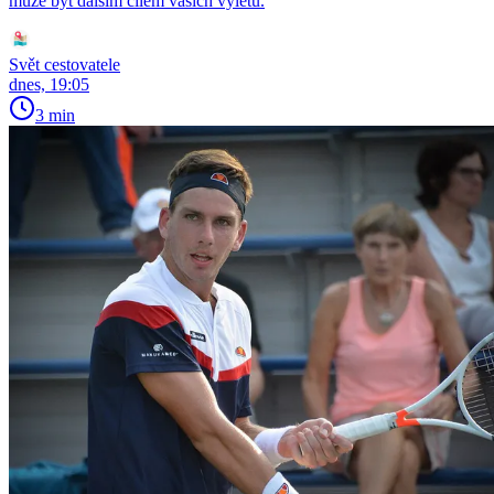
může být dalším cílem vašich výletů.
Svět cestovatele
dnes, 19:05
3 min