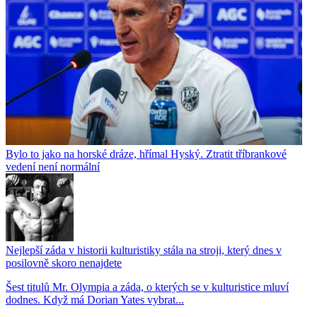
Bylo to jako na horské dráze, hřímal Hyský. Ztratit tříbrankové
vedení není normální
Nejlepší záda v historii kulturistiky stála na stroji, který dnes v
posilovně skoro nenajdete
Šest titulů Mr. Olympia a záda, o kterých se v kulturistice mluví
dodnes. Když má Dorian Yates vybrat...