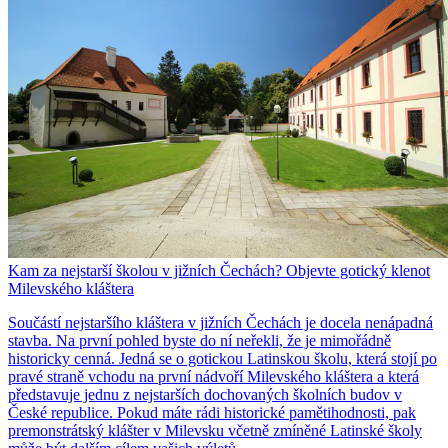
Kam za nejstarší školou v jižních Čechách? Objevte gotický klenot
Milevského kláštera
Součástí nejstaršího kláštera v jižních Čechách je docela nenápadná
stavba. Na první pohled byste do ní neřekli, že je mimořádně
historicky cenná. Jedná se o gotickou Latinskou školu, která stojí po
pravé straně vchodu na první nádvoří Milevského kláštera a která
představuje jednu z nejstarších dochovaných školních budov v
České republice. Pokud máte rádi historické pamětihodnosti, pak
premonstrátský klášter v Milevsku včetně zmíněné Latinské školy