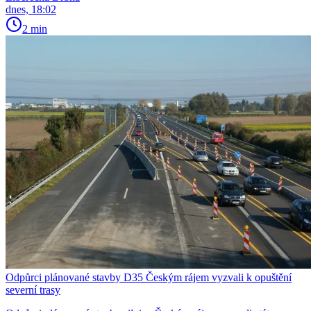
dnes, 18:02
2 min
Odpůrci plánované stavby D35 Českým rájem vyzvali k opuštění
severní trasy