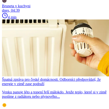
Bruneta v kuchyni
dnes, 04:39
4 min
Špatná zpráva pro české domácnosti. Odborníci předpovídají, že
energie v zimě zase podraží
Venku panuje léto a topení řeší málokdo. Jenže teplo, které si v zimě
pustíme z radiátoru nebo plynového...