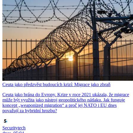
Ceuta jako předzvěst budoucích krizí: Migrace jako zbraň
Ceuta jako brána do Evropy. Krize v roce 2021 ukázala, že migrace
může být využita jako nástroj geopolitického nátlaku. Jak funguje
koncept „weaponized migration“ a proč jej NATO i EU dnes
považují za hybridní hrozbu?
Securitytech