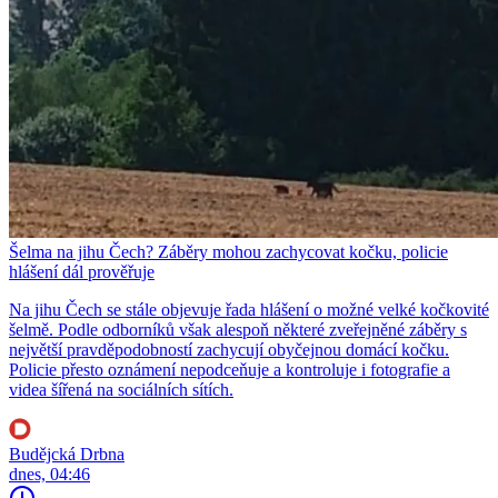
Šelma na jihu Čech? Záběry mohou zachycovat kočku, policie
hlášení dál prověřuje
Na jihu Čech se stále objevuje řada hlášení o možné velké kočkovité
šelmě. Podle odborníků však alespoň některé zveřejněné záběry s
největší pravděpodobností zachycují obyčejnou domácí kočku.
Policie přesto oznámení nepodceňuje a kontroluje i fotografie a
videa šířená na sociálních sítích.
Budějcká Drbna
dnes, 04:46