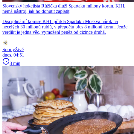
Slovenský hokejista Růžička dluží Spartaku miliony korun. KHL
nemá nástroj, jak ho donutit zaplatit
Disciplinární komise KHL přiřkla Spartaku Moskva nárok na
necelých 30 milionů rublů, v přepočtu přes 8 milionů korun. Jenže
verdikt je jedna věc, vymožení peněz od cizince druhá.
SportyŽivě
dnes, 04:51
3 min