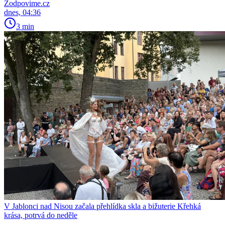
Zodpovime.cz
dnes, 04:36
3 min
V Jablonci nad Nisou začala přehlídka skla a bižuterie Křehká
krása, potrvá do neděle