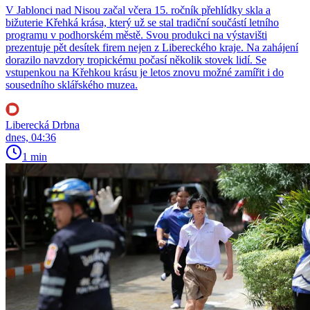
V Jablonci nad Nisou začal včera 15. ročník přehlídky skla a
bižuterie Křehká krása, který už se stal tradiční součástí letního
programu v podhorském městě. Svou produkci na výstavišti
prezentuje pět desítek firem nejen z Libereckého kraje. Na zahájení
dorazilo navzdory tropickému počasí několik stovek lidí. Se
vstupenkou na Křehkou krásu je letos znovu možné zamířit i do
sousedního sklářského muzea.
Liberecká Drbna
dnes, 04:36
1 min