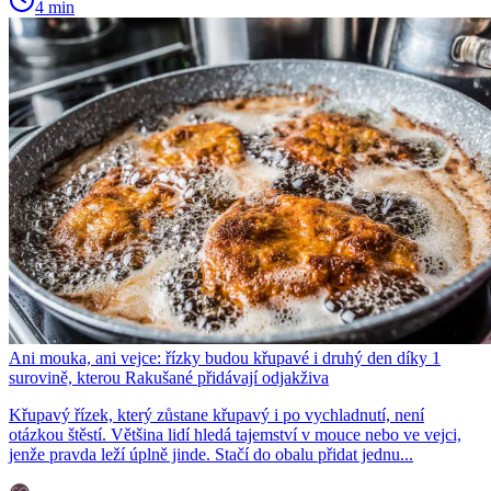
4 min
Ani mouka, ani vejce: řízky budou křupavé i druhý den díky 1
surovině, kterou Rakušané přidávají odjakživa
Křupavý řízek, který zůstane křupavý i po vychladnutí, není
otázkou štěstí. Většina lidí hledá tajemství v mouce nebo ve vejci,
jenže pravda leží úplně jinde. Stačí do obalu přidat jednu...