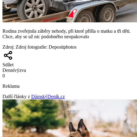
Rodina zveřejnila záběry nehody, při které přišla o matku a tři děti.
Chce, aby se už nic podobného neopakovalo
Zdroj
:
Zdroj fotografie: Depositphotos
Sdílet
Denní
výzva
0
Reklama
Další články z
DámskýDeník.cz