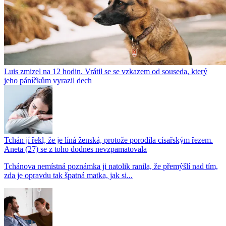
Luis zmizel na 12 hodin. Vrátil se se vzkazem od souseda, který
jeho páníčkům vyrazil dech
Tchán jí řekl, že je líná ženská, protože porodila císařským řezem.
Aneta (27) se z toho dodnes nevzpamatovala
Tchánova nemístná poznámka ji natolik ranila, že přemýšlí nad tím,
zda je opravdu tak špatná matka, jak si...