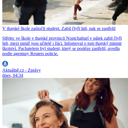
V thajské škole zaútočil student. Zabil čtyři lidi, pak se zastřelil
Střelec ve škole v thajské provincii Nontchaburí v pátek zabil čtyři
lidi, mezi nimiž jsou učitelé i žáci. Infomoval o tom thajský ministr
školství. Pachatelem byl student, který se posléze zastřelil, uvedla
podle agentury Reuters policie.
Aktuálně.cz - Zprávy
dnes, 04:34