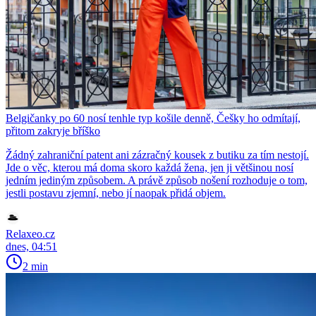
Belgičanky po 60 nosí tenhle typ košile denně, Češky ho odmítají,
přitom zakryje bříško
Žádný zahraniční patent ani zázračný kousek z butiku za tím nestojí.
Jde o věc, kterou má doma skoro každá žena, jen ji většinou nosí
jedním jediným způsobem. A právě způsob nošení rozhoduje o tom,
jestli postavu zjemní, nebo jí naopak přidá objem.
Relaxeo.cz
dnes, 04:51
2 min