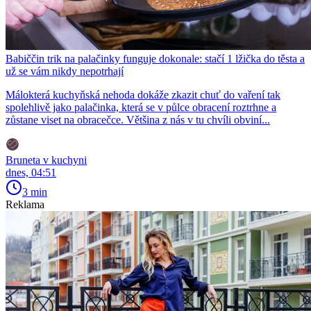
Babiččin trik na palačinky funguje dokonale: stačí 1 lžička do těsta a
už se vám nikdy nepotrhají
Málokterá kuchyňská nehoda dokáže zkazit chuť do vaření tak
spolehlivě jako palačinka, která se v půlce obracení roztrhne a
zůstane viset na obracečce. Většina z nás v tu chvíli obviní...
Bruneta v kuchyni
dnes, 04:51
3 min
Reklama