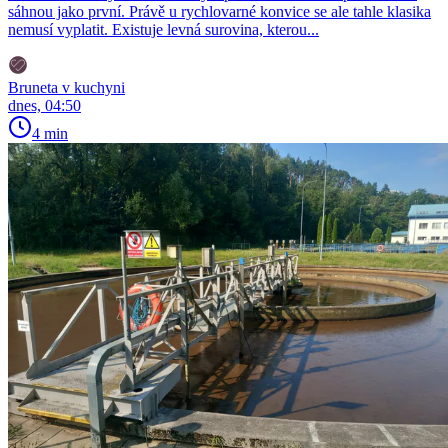
sáhnou jako první. Právě u rychlovarné konvice se ale tahle klasika
nemusí vyplatit. Existuje levná surovina, kterou...
Bruneta v kuchyni
dnes, 04:50
4 min