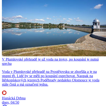
V Plumlovské přehradě je už voda na trojce, po koupání je nutná
sprcha
Voda v Plumlovské přehradě na Prostějovsku se zhoršila a je na
stupni tři. Lidé by se měli po koupání osprchovat. Naopak na
štěrkopískových jezerech Poděbrady nedaleko Olomouce je voda
stále čistá a má označení jedna.
Hanácká Drbna
dnes, 04:50