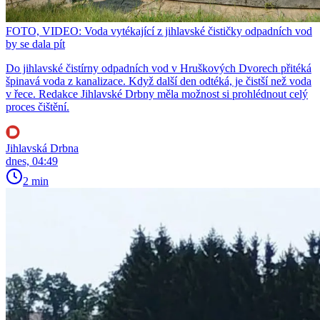
FOTO, VIDEO: Voda vytékající z jihlavské čističky odpadních vod
by se dala pít
Do jihlavské čistírny odpadních vod v Hruškových Dvorech přitéká
špinavá voda z kanalizace. Když další den odtéká, je čistší než voda
v řece. Redakce Jihlavské Drbny měla možnost si prohlédnout celý
proces čištění.
Jihlavská Drbna
dnes, 04:49
2 min