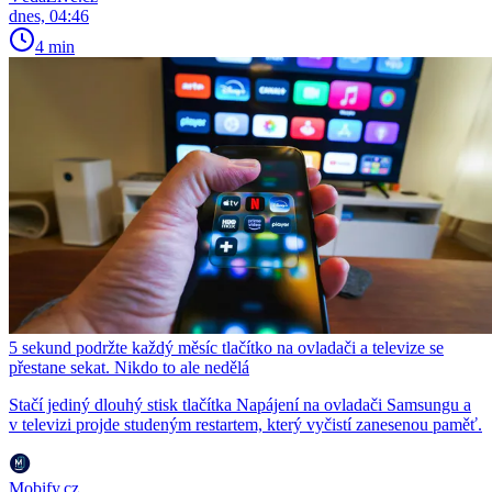
dnes, 04:46
4 min
5 sekund podržte každý měsíc tlačítko na ovladači a televize se
přestane sekat. Nikdo to ale nedělá
Stačí jediný dlouhý stisk tlačítka Napájení na ovladači Samsungu a
v televizi projde studeným restartem, který vyčistí zanesenou paměť.
Mobify.cz