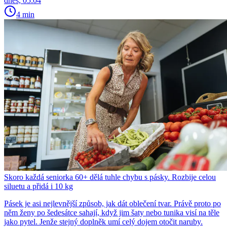
dnes, 05:04
4 min
Skoro každá seniorka 60+ dělá tuhle chybu s pásky. Rozbije celou
siluetu a přidá i 10 kg
Pásek je asi nejlevnější způsob, jak dát oblečení tvar. Právě proto po
něm ženy po šedesátce sahají, když jim šaty nebo tunika visí na těle
jako pytel. Jenže stejný doplněk umí celý dojem otočit naruby.