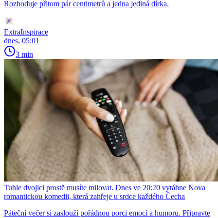
Rozhoduje přitom pár centimetrů a jedna jediná dírka.
ExtraInspirace
dnes, 05:01
3 min
Tuhle dvojici prostě musíte milovat. Dnes ve 20:20 vytáhne Nova
romantickou komedii, která zahřeje u srdce každého Čecha
Páteční večer si zaslouží pořádnou porci emocí a humoru. Připravte