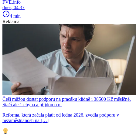
FVE.info
dnes, 04:37
4 min
Reklama
Češi můžou dostat podporu na pracáku klidně i 38500 Kč měsíčně.
Stačí ale 1 chyba a přijdou o ni
Reforma, která začala platit od ledna 2026, zvedla podporu v
nezaměstnanosti na […]