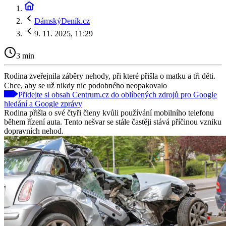
DámskýDeník.cz
9. 11. 2025, 11:29
3 min
Rodina zveřejnila záběry nehody, při které přišla o matku a tři děti.
Chce, aby se už nikdy nic podobného neopakovalo
Přidejte si obsah Centrum.cz do oblíbených zdrojů pro Google
hledání a Google zprávy
Rodina přišla o své čtyři členy kvůli používání mobilního telefonu
během řízení auta. Tento nešvar se stále častěji stává příčinou vzniku
dopravních nehod.