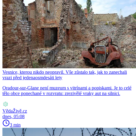
Vesnice, kterou nikdo neopravil. Vše zůstalo tak, jak to zanechali
vrazi před jedenaosmdesáti lety
Oradour-sur-Glane není muzeum s vitrínami a popiskami. Je to celé
tělo obce ponechané v rozvratu: zrezivělé vraky aut na silnici.
VědaŽivě.cz
dnes, 05:08
3 min