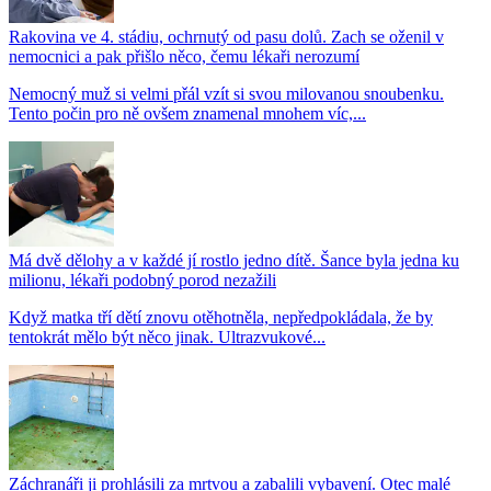
Rakovina ve 4. stádiu, ochrnutý od pasu dolů. Zach se oženil v
nemocnici a pak přišlo něco, čemu lékaři nerozumí
Nemocný muž si velmi přál vzít si svou milovanou snoubenku.
Tento počin pro ně ovšem znamenal mnohem víc,...
Má dvě dělohy a v každé jí rostlo jedno dítě. Šance byla jedna ku
milionu, lékaři podobný porod nezažili
Když matka tří dětí znovu otěhotněla, nepředpokládala, že by
tentokrát mělo být něco jinak. Ultrazvukové...
Záchranáři ji prohlásili za mrtvou a zabalili vybavení. Otec malé