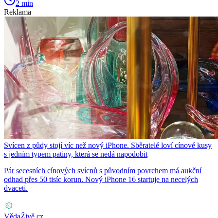
2 min
Reklama
Svícen z půdy stojí víc než nový iPhone. Sběratelé loví cínové kusy
s jedním typem patiny, která se nedá napodobit
Pár secesních cínových svícnů s původním povrchem má aukční
odhad přes 50 tisíc korun. Nový iPhone 16 startuje na necelých
dvaceti.
VědaŽivě.cz