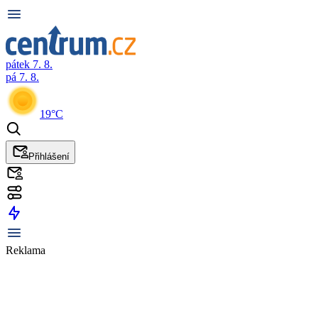
pátek 7. 8.
pá 7. 8.
19°C
Přihlášení
Reklama