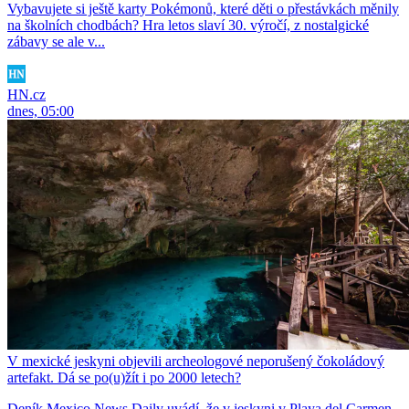
Vybavujete si ještě karty Pokémonů, které děti o přestávkách měnily
na školních chodbách? Hra letos slaví 30. výročí, z nostalgické
zábavy se ale v...
HN.cz
dnes, 05:00
V mexické jeskyni objevili archeologové neporušený čokoládový
artefakt. Dá se po(u)žít i po 2000 letech?
Deník Mexico News Daily uvádí, že v jeskyni v Playa del Carmen