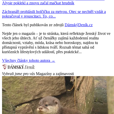
Alysie poklekl a znovu začal mačkat hrudník
Záchranáři prohlásili holčičku za mrtvou. Otec se nechtěl vzdát a
pokračoval v resuscitaci. To, co...
Tento článek byl publikován ze zdrojů
DámskýDeník.cz
Nejde jen o magazín – je to stránka, která reflektuje ženský život ve
všech jeho úhlech. Ať už čtenářky zajímá každodenní realita
domácnosti, vztahy, móda, krása nebo horoskopy, najdou tu
přístupná vyprávění s lidskou tváří. Rozsah témat sahá od
kuriózních lifestylových událostí, přes praktické...
Všechny články tohoto autora →
Vybrali jsme pro vás
Magazíny a zajímavosti