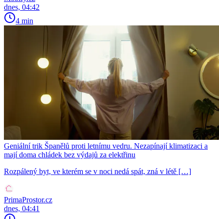
dnes, 04:42
4 min
Geniální trik Španělů proti letnímu vedru. Nezapínají klimatizaci a
mají doma chládek bez výdajů za elektřinu
Rozpálený byt, ve kterém se v noci nedá spát, zná v létě […]
PrimaProstor.cz
dnes, 04:41