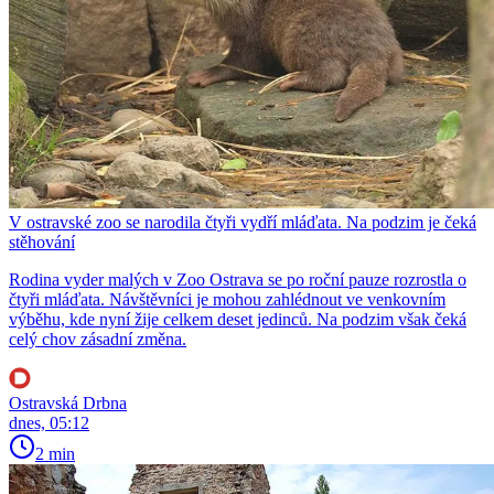
V ostravské zoo se narodila čtyři vydří mláďata. Na podzim je čeká
stěhování
Rodina vyder malých v Zoo Ostrava se po roční pauze rozrostla o
čtyři mláďata. Návštěvníci je mohou zahlédnout ve venkovním
výběhu, kde nyní žije celkem deset jedinců. Na podzim však čeká
celý chov zásadní změna.
Ostravská Drbna
dnes, 05:12
2 min