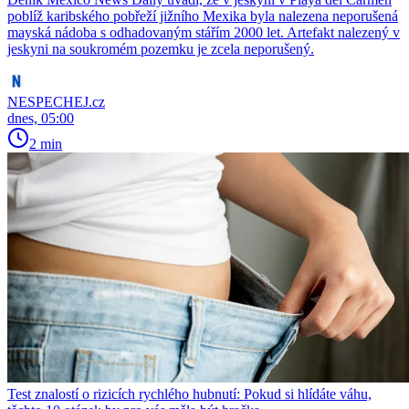
poblíž karibského pobřeží jižního Mexika byla nalezena neporušená
mayská nádoba s odhadovaným stářím 2000 let. Artefakt nalezený v
jeskyni na soukromém pozemku je zcela neporušený.
NESPECHEJ.cz
dnes, 05:00
2 min
Test znalostí o rizicích rychlého hubnutí: Pokud si hlídáte váhu,