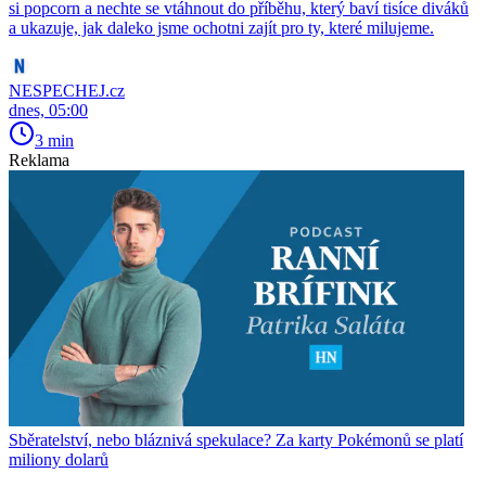
si popcorn a nechte se vtáhnout do příběhu, který baví tisíce diváků
a ukazuje, jak daleko jsme ochotni zajít pro ty, které milujeme.
NESPECHEJ.cz
dnes, 05:00
3 min
Reklama
Sběratelství, nebo bláznivá spekulace? Za karty Pokémonů se platí
miliony dolarů